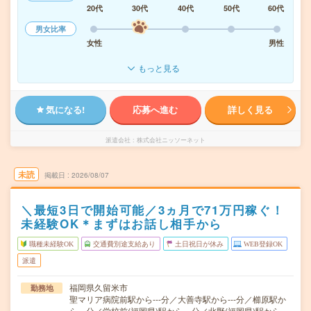
20代
30代
40代
50代
60代
男女比率
女性
男性
もっと見る
気になる!
応募へ進む
詳しく見る
派遣会社
株式会社ニッソーネット
未読
掲載日
2026/08/07
＼最短3日で開始可能／3ヵ月で71万円稼ぐ！
未経験OK＊まずはお話し相手から
職種未経験OK
交通費別途支給あり
土日祝日が休み
WEB登録OK
派遣
福岡県久留米市
勤務地
聖マリア病院前駅から---分／大善寺駅から---分／櫛原駅か
ら---分／学校前(福岡県)駅から---分／北野(福岡県)駅から---