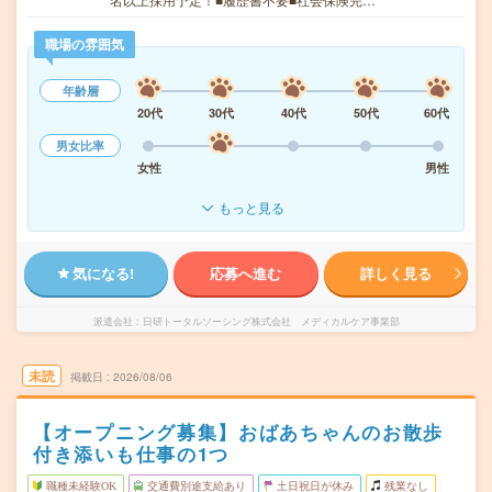
職場の雰囲気
年齢層
20代
30代
40代
50代
60代
男女比率
女性
男性
もっと見る
気になる!
応募へ進む
詳しく見る
派遣会社
日研トータルソーシング株式会社 メディカルケア事業部
未読
掲載日
2026/08/06
【オープニング募集】おばあちゃんのお散歩
付き添いも仕事の1つ
職種未経験OK
交通費別途支給あり
土日祝日が休み
残業なし