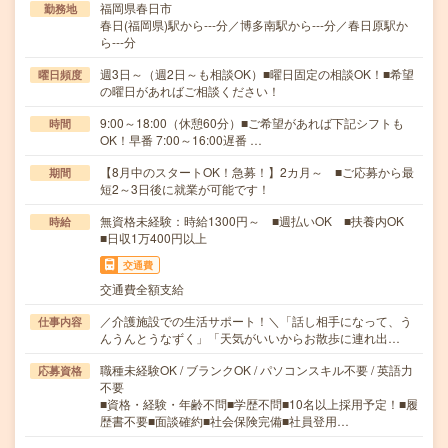
福岡県春日市
勤務地
春日(福岡県)駅から---分／博多南駅から---分／春日原駅か
ら---分
週3日～（週2日～も相談OK）■曜日固定の相談OK！■希望
曜日頻度
の曜日があればご相談ください！
9:00～18:00（休憩60分）■ご希望があれば下記シフトも
時間
OK！早番 7:00～16:00遅番 …
【8月中のスタートOK！急募！】2カ月～ ■ご応募から最
期間
短2～3日後に就業が可能です！
無資格未経験：時給1300円～ ■週払いOK ■扶養内OK
時給
■日収1万400円以上
交通費
交通費全額支給
／介護施設での生活サポート！＼「話し相手になって、う
仕事内容
んうんとうなずく」「天気がいいからお散歩に連れ出…
職種未経験OK / ブランクOK / パソコンスキル不要 / 英語力
応募資格
不要
■資格・経験・年齢不問■学歴不問■10名以上採用予定！■履
歴書不要■面談確約■社会保険完備■社員登用…