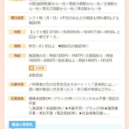
小郡(福岡県)駅から---分／西鉄小郡駅から---分／大保駅か
ら---分／西太刀洗駅から---分／津古駅から---分
シフト制（月～日）※平日のみなどの相談もOK※週3なども
曜日頻度
相談OK
【シフト例】07:00～16:0009:00～18:0017:00～09:00※ 上
時間
記は一例です！そ…
即日～2ヶ月以上 ■開始日の相談OK！
期間
無資格の方：時給1350円～1687円 / 介護福祉士：時給
時給
1650円～2062円 / 初任者以上：時給1450円～1812円
交通費
全額支給
／利用者の方の日常生活をサポート！＼▽具体的には…・
仕事内容
買い物や散歩に付き添ったり・折り紙や体操などのレ…
職種未経験OK / ブランクOK / パソコンスキル不要 / 英語力
応募資格
不要
＼無資格＊未経験OK／★年齢不問・ブランクOK★履歴書
不要・来社不要（電話登録OK）★社会保険完備＼…
職場の雰囲気