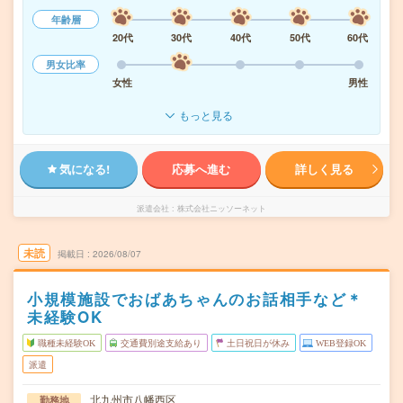
年齢層
20代
30代
40代
50代
60代
男女比率
女性
男性
もっと見る
気になる!
応募へ進む
詳しく見る
派遣会社
株式会社ニッソーネット
未読
掲載日
2026/08/07
小規模施設でおばあちゃんのお話相手など＊
未経験OK
職種未経験OK
交通費別途支給あり
土日祝日が休み
WEB登録OK
派遣
北九州市八幡西区
勤務地