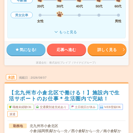
年齢層
20代
30代
40代
50代
60代
男女比率
女性
男性
もっと見る
気になる!
応募へ進む
詳しく見る
派遣会社
株式会社ブレイブ（マイナビグループ）
未読
掲載日
2026/08/07
【北九州市小倉北区で働ける！】施設内で生
活サポートのお仕事＊生活圏内で完結！
職種未経験OK
交通費別途支給あり
土日祝日が休み
WEB登録OK
派遣
北九州市小倉北区
勤務地
小倉(福岡県)駅から---分／西小倉駅から---分／南小倉駅か