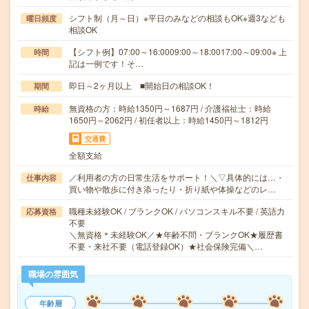
シフト制（月～日）※平日のみなどの相談もOK※週3なども
曜日頻度
相談OK
【シフト例】07:00～16:0009:00～18:0017:00～09:00※ 上
時間
記は一例です！そ…
即日～2ヶ月以上 ■開始日の相談OK！
期間
無資格の方：時給1350円～1687円 / 介護福祉士：時給
時給
1650円～2062円 / 初任者以上：時給1450円～1812円
交通費
全額支給
／利用者の方の日常生活をサポート！＼▽具体的には…・
仕事内容
買い物や散歩に付き添ったり・折り紙や体操などのレ…
職種未経験OK / ブランクOK / パソコンスキル不要 / 英語力
応募資格
不要
＼無資格＊未経験OK／★年齢不問・ブランクOK★履歴書
不要・来社不要（電話登録OK）★社会保険完備＼…
職場の雰囲気
年齢層