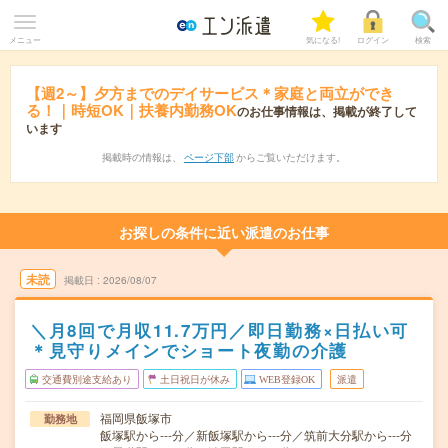
メニュー
気になる!
ログイン
検索
【週2～】夕方までのデイサービス＊家庭と両立ができ
る！｜時短OK｜扶養内勤務OK
のお仕事情報は、掲載が終了して
います
掲載時の情報は、
ページ下部
からご覧いただけます。
お探しの条件に近い派遣のお仕事
未読
掲載日
2026/08/07
＼月8回で月収11.7万円／即日勤務×日払い可
＊見守りメインでショート夜勤の介護
交通費別途支給あり
土日祝日が休み
WEB登録OK
派遣
福岡県飯塚市
勤務地
飯塚駅から---分／新飯塚駅から---分／筑前大分駅から---分