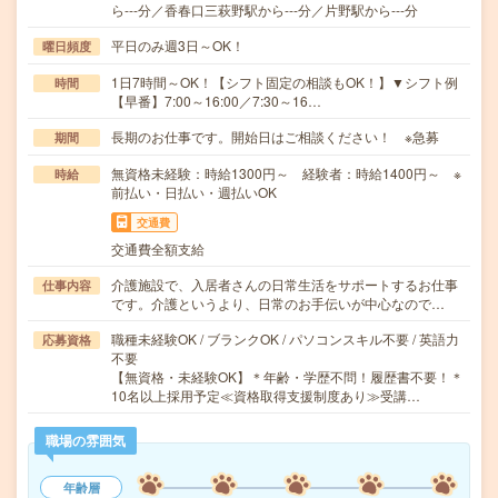
ら---分／香春口三萩野駅から---分／片野駅から---分
平日のみ週3日～OK！
曜日頻度
1日7時間～OK！【シフト固定の相談もOK！】▼シフト例
時間
【早番】7:00～16:00／7:30～16…
長期のお仕事です。開始日はご相談ください！ ※急募
期間
無資格未経験：時給1300円～ 経験者：時給1400円～ ※
時給
前払い・日払い・週払いOK
交通費
交通費全額支給
介護施設で、入居者さんの日常生活をサポートするお仕事
仕事内容
です。介護というより、日常のお手伝いが中心なので…
職種未経験OK / ブランクOK / パソコンスキル不要 / 英語力
応募資格
不要
【無資格・未経験OK】＊年齢・学歴不問！履歴書不要！＊
10名以上採用予定≪資格取得支援制度あり≫受講…
職場の雰囲気
年齢層