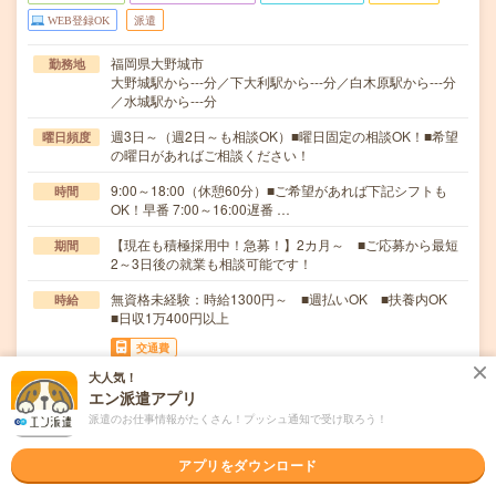
WEB登録OK
派遣
福岡県大野城市
勤務地
大野城駅から---分／下大利駅から---分／白木原駅から---分
／水城駅から---分
週3日～（週2日～も相談OK）■曜日固定の相談OK！■希望
曜日頻度
の曜日があればご相談ください！
9:00～18:00（休憩60分）■ご希望があれば下記シフトも
時間
OK！早番 7:00～16:00遅番 …
【現在も積極採用中！急募！】2カ月～ ■ご応募から最短
期間
2～3日後の就業も相談可能です！
無資格未経験：時給1300円～ ■週払いOK ■扶養内OK
時給
■日収1万400円以上
交通費
交通費全額支給
大人気！
エン派遣アプリ
≪介護施設での生活サポート≫▽具体的なお仕事は…・食
仕事内容
派遣のお仕事情報がたくさん！プッシュ通知で受け取ろう！
事の配膳や食事中の見守り・トイレやお風呂のサポー…
職種未経験OK / ブランクOK / パソコンスキル不要 / 英語力
アプリをダウンロード
応募資格
不要