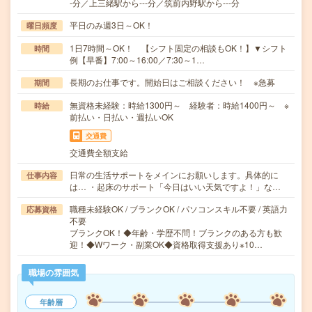
-分／上三緒駅から---分／筑前内野駅から---分
平日のみ週3日～OK！
曜日頻度
1日7時間～OK！ 【シフト固定の相談もOK！】▼シフト
時間
例【早番】7:00～16:00／7:30～1…
長期のお仕事です。開始日はご相談ください！ ※急募
期間
無資格未経験：時給1300円～ 経験者：時給1400円～ ※
時給
前払い・日払い・週払いOK
交通費
交通費全額支給
日常の生活サポートをメインにお願いします。具体的に
仕事内容
は… ・起床のサポート「今日はいい天気ですよ！」な…
職種未経験OK / ブランクOK / パソコンスキル不要 / 英語力
応募資格
不要
ブランクOK！◆年齢・学歴不問！ブランクのある方も歓
迎！◆Wワーク・副業OK◆資格取得支援あり※10…
職場の雰囲気
年齢層