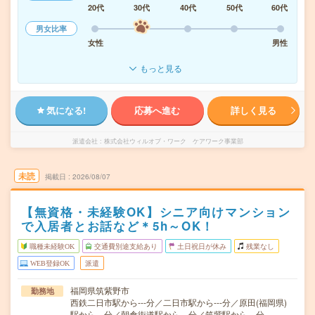
20代
30代
40代
50代
60代
男女比率
女性
男性
もっと見る
気になる!
応募へ進む
詳しく見る
派遣会社
株式会社ウィルオブ・ワーク ケアワーク事業部
未読
掲載日
2026/08/07
【無資格・未経験OK】シニア向けマンション
で入居者とお話など＊5h～OK！
職種未経験OK
交通費別途支給あり
土日祝日が休み
残業なし
WEB登録OK
派遣
福岡県筑紫野市
勤務地
西鉄二日市駅から---分／二日市駅から---分／原田(福岡県)
駅から---分／朝倉街道駅から---分／筑紫駅から---分