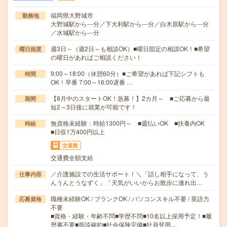
福岡県大野城市
勤務地
大野城駅から---分／下大利駅から---分／白木原駅から---分
／水城駅から---分
週3日～（週2日～も相談OK）■曜日固定の相談OK！■希望
曜日頻度
の曜日があればご相談ください！
9:00～18:00（休憩60分）■ご希望があれば下記シフトも
時間
OK！早番 7:00～16:00遅番 …
【8月中のスタートOK！急募！】2カ月～ ■ご応募から最
期間
短2～3日後に就業が可能です！
無資格未経験：時給1300円～ ■週払いOK ■扶養内OK
時給
■日収1万400円以上
交通費
交通費全額支給
／介護施設での生活サポート！＼「話し相手になって、う
仕事内容
んうんとうなずく」「天気がいいからお散歩に連れ出…
職種未経験OK / ブランクOK / パソコンスキル不要 / 英語力
応募資格
不要
■資格・経験・年齢不問■学歴不問■10名以上採用予定！■履
歴書不要■面談確約■社会保険完備■社員登用…