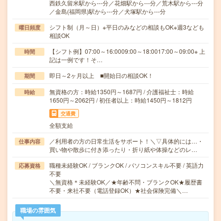
西鉄久留米駅から---分／花畑駅から---分／荒木駅から---分
／金島(福岡県)駅から---分／犬塚駅から---分
シフト制（月～日）※平日のみなどの相談もOK※週3なども
曜日頻度
相談OK
【シフト例】07:00～16:0009:00～18:0017:00～09:00※ 上
時間
記は一例です！そ…
即日～2ヶ月以上 ■開始日の相談OK！
期間
無資格の方：時給1350円～1687円 / 介護福祉士：時給
時給
1650円～2062円 / 初任者以上：時給1450円～1812円
交通費
全額支給
／利用者の方の日常生活をサポート！＼▽具体的には…・
仕事内容
買い物や散歩に付き添ったり・折り紙や体操などのレ…
職種未経験OK / ブランクOK / パソコンスキル不要 / 英語力
応募資格
不要
＼無資格＊未経験OK／★年齢不問・ブランクOK★履歴書
不要・来社不要（電話登録OK）★社会保険完備＼…
職場の雰囲気