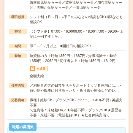
筑前前原駅から---分／波多江駅から---分／加布里駅から---
分／美咲が丘駅から---分／一貴山駅から---分
シフト制（月～日）※平日のみなどの相談もOK※週3なども
曜日頻度
相談OK
【シフト例】07:00～16:0009:00～18:0017:00～09:00※ 上
時間
記は一例です！そ…
即日～2ヶ月以上 ■開始日の相談OK！
期間
無資格の方：時給1350円～1687円 / 介護福祉士：時給
時給
1650円～2062円 / 初任者以上：時給1450円～1812円
交通費
全額支給
／利用者の方の日常生活をサポート！＼▽具体的には…・
仕事内容
買い物や散歩に付き添ったり・折り紙や体操などのレ…
職種未経験OK / ブランクOK / パソコンスキル不要 / 英語力
応募資格
不要
＼無資格＊未経験OK／★年齢不問・ブランクOK★履歴書
不要・来社不要（電話登録OK）★社会保険完備＼…
職場の雰囲気