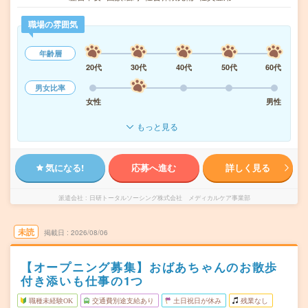
職場の雰囲気
年齢層
20代
30代
40代
50代
60代
男女比率
女性
男性
もっと見る
気になる!
応募へ進む
詳しく見る
派遣会社
日研トータルソーシング株式会社 メディカルケア事業部
未読
掲載日
2026/08/06
【オープニング募集】おばあちゃんのお散歩
付き添いも仕事の1つ
職種未経験OK
交通費別途支給あり
土日祝日が休み
残業なし