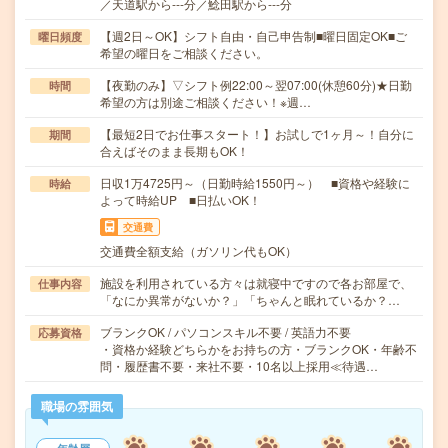
／天道駅から---分／鯰田駅から---分
【週2日～OK】シフト自由・自己申告制■曜日固定OK■ご
曜日頻度
希望の曜日をご相談ください。
【夜勤のみ】▽シフト例22:00～翌07:00(休憩60分)★日勤
時間
希望の方は別途ご相談ください！※週…
【最短2日でお仕事スタート！】お試しで1ヶ月～！自分に
期間
合えばそのまま長期もOK！
日収1万4725円～（日勤時給1550円～） ■資格や経験に
時給
よって時給UP ■日払いOK！
交通費
交通費全額支給（ガソリン代もOK）
施設を利用されている方々は就寝中ですので各お部屋で、
仕事内容
「なにか異常がないか？」「ちゃんと眠れているか？…
ブランクOK / パソコンスキル不要 / 英語力不要
応募資格
・資格か経験どちらかをお持ちの方・ブランクOK・年齢不
問・履歴書不要・来社不要・10名以上採用≪待遇…
職場の雰囲気