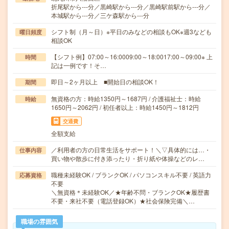
折尾駅から---分／黒崎駅から---分／黒崎駅前駅から---分／
本城駅から---分／三ケ森駅から---分
シフト制（月～日）※平日のみなどの相談もOK※週3なども
曜日頻度
相談OK
【シフト例】07:00～16:0009:00～18:0017:00～09:00※ 上
時間
記は一例です！そ…
即日～2ヶ月以上 ■開始日の相談OK！
期間
無資格の方：時給1350円～1687円 / 介護福祉士：時給
時給
1650円～2062円 / 初任者以上：時給1450円～1812円
交通費
全額支給
／利用者の方の日常生活をサポート！＼▽具体的には…・
仕事内容
買い物や散歩に付き添ったり・折り紙や体操などのレ…
職種未経験OK / ブランクOK / パソコンスキル不要 / 英語力
応募資格
不要
＼無資格＊未経験OK／★年齢不問・ブランクOK★履歴書
不要・来社不要（電話登録OK）★社会保険完備＼…
職場の雰囲気