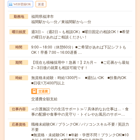
WEB登録OK
派遣
福岡県福津市
勤務地
福間駅から---分／東福間駅から---分
週3日～（週2日～も相談OK）■曜日固定の相談OK！■希望
曜日頻度
の曜日があればご相談ください！
9:00～18:00（休憩60分）■ご希望があれば下記シフトも
時間
OK！早番 7:00～16:00遅番 …
【現在も積極採用中！急募！】2カ月～ ■ご応募から最短
期間
2～3日後の就業も相談可能です！
無資格未経験：時給1300円～ ■週払いOK ■扶養内OK
時給
■日収1万400円以上
交通費
交通費全額支給
≪介護施設での生活サポート≫▽具体的なお仕事は…・食
仕事内容
事の配膳や食事中の見守り・トイレやお風呂のサポー…
職種未経験OK / ブランクOK / パソコンスキル不要 / 英語力
応募資格
不要
■無資格・未経験OK！■年齢・学歴不問！ブランクOK!■10
名以上採用予定！■履歴書不要■社会保険完…