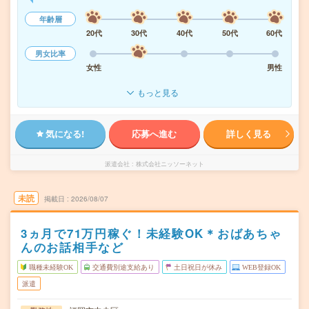
年齢層
20代
30代
40代
50代
60代
男女比率
女性
男性
もっと見る
気になる!
応募へ進む
詳しく見る
派遣会社
株式会社ニッソーネット
未読
掲載日
2026/08/07
3ヵ月で71万円稼ぐ！未経験OK＊おばあちゃ
んのお話相手など
職種未経験OK
交通費別途支給あり
土日祝日が休み
WEB登録OK
派遣