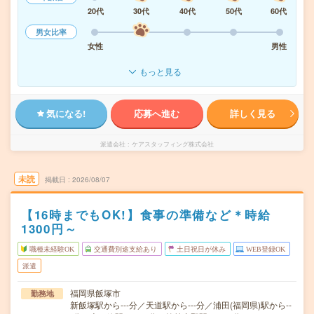
20代
30代
40代
50代
60代
男女比率
女性
男性
もっと見る
気になる!
応募へ進む
詳しく見る
派遣会社
ケアスタッフィング株式会社
未読
掲載日
2026/08/07
【16時までもOK!】食事の準備など＊時給
1300円～
職種未経験OK
交通費別途支給あり
土日祝日が休み
WEB登録OK
派遣
福岡県飯塚市
勤務地
新飯塚駅から---分／天道駅から---分／浦田(福岡県)駅から--