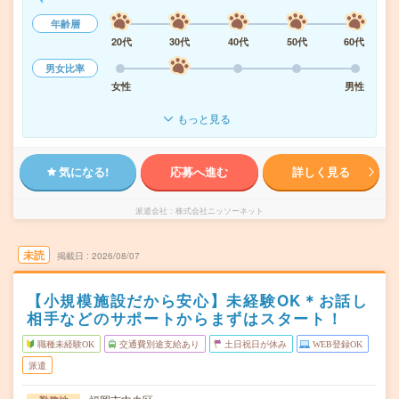
年齢層
20代
30代
40代
50代
60代
男女比率
女性
男性
もっと見る
気になる!
応募へ進む
詳しく見る
派遣会社
株式会社ニッソーネット
未読
掲載日
2026/08/07
【小規模施設だから安心】未経験OK＊お話し
相手などのサポートからまずはスタート！
職種未経験OK
交通費別途支給あり
土日祝日が休み
WEB登録OK
派遣