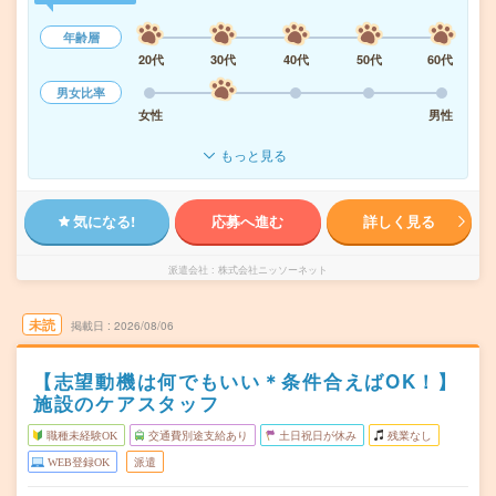
年齢層
20代
30代
40代
50代
60代
男女比率
女性
男性
もっと見る
気になる!
応募へ進む
詳しく見る
派遣会社
株式会社ニッソーネット
未読
掲載日
2026/08/06
【志望動機は何でもいい＊条件合えばOK！】
施設のケアスタッフ
職種未経験OK
交通費別途支給あり
土日祝日が休み
残業なし
WEB登録OK
派遣