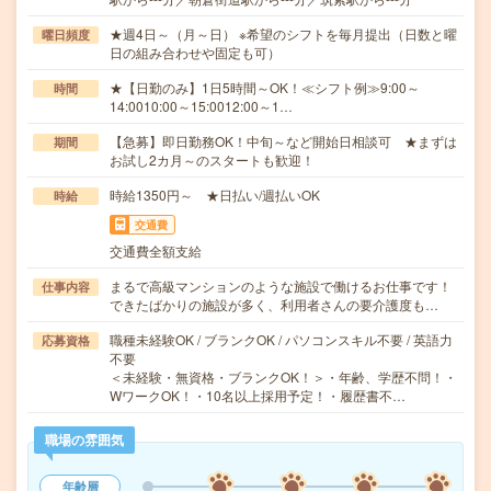
★週4日～（月～日） ※希望のシフトを毎月提出（日数と曜
曜日頻度
日の組み合わせや固定も可）
★【日勤のみ】1日5時間～OK！≪シフト例≫9:00～
時間
14:0010:00～15:0012:00～1…
【急募】即日勤務OK！中旬～など開始日相談可 ★まずは
期間
お試し2カ月～のスタートも歓迎！
時給1350円～ ★日払い/週払いOK
時給
交通費
交通費全額支給
まるで高級マンションのような施設で働けるお仕事です！
仕事内容
できたばかりの施設が多く、利用者さんの要介護度も…
職種未経験OK / ブランクOK / パソコンスキル不要 / 英語力
応募資格
不要
＜未経験・無資格・ブランクOK！＞・年齢、学歴不問！・
WワークOK！・10名以上採用予定！・履歴書不…
職場の雰囲気
年齢層