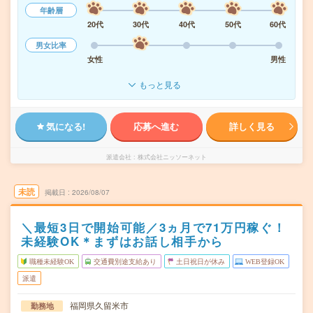
年齢層
20代
30代
40代
50代
60代
男女比率
女性
男性
もっと見る
気になる!
応募へ進む
詳しく見る
派遣会社
株式会社ニッソーネット
未読
掲載日
2026/08/07
＼最短3日で開始可能／3ヵ月で71万円稼ぐ！
未経験OK＊まずはお話し相手から
職種未経験OK
交通費別途支給あり
土日祝日が休み
WEB登録OK
派遣
福岡県久留米市
勤務地