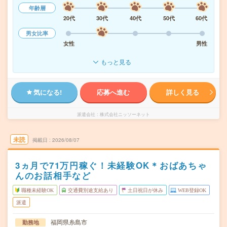
年齢層
20代
30代
40代
50代
60代
男女比率
女性
男性
もっと見る
気になる!
応募へ進む
詳しく見る
派遣会社
株式会社ニッソーネット
未読
掲載日
2026/08/07
3ヵ月で71万円稼ぐ！未経験OK＊おばあちゃ
んのお話相手など
職種未経験OK
交通費別途支給あり
土日祝日が休み
WEB登録OK
派遣
福岡県糸島市
勤務地