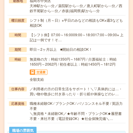
福岡市中央区
勤務地
天神駅から---分／薬院駅から---分／唐人町駅から---分／西
鉄平尾駅から---分／赤坂(福岡県)駅から---分
シフト制（月～日）※平日のみなどの相談もOK※週3なども
曜日頻度
相談OK
【シフト例】07:00～16:0009:00～18:0017:00～09:00※ 上
時間
記は一例です！そ…
即日～2ヶ月以上 ■開始日の相談OK！
期間
無資格の方：時給1350円～1687円 / 介護福祉士：時給
時給
1650円～2062円 / 初任者以上：時給1450円～1812円
交通費
全額支給
／利用者の方の日常生活をサポート！＼▽具体的には…・
仕事内容
買い物や散歩に付き添ったり・折り紙や体操などのレ…
職種未経験OK / ブランクOK / パソコンスキル不要 / 英語力
応募資格
不要
＼無資格＊未経験OK／★年齢不問・ブランクOK★履歴書
不要・来社不要（電話登録OK）★社会保険完備＼…
職場の雰囲気