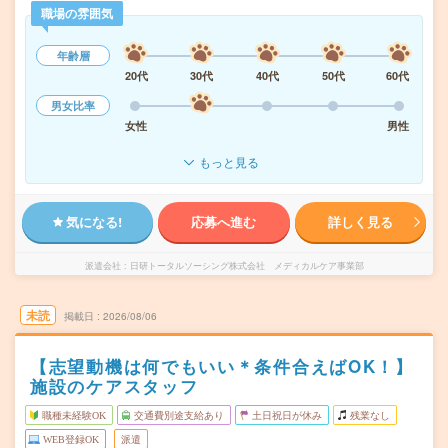
職場の雰囲気
年齢層
20代
30代
40代
50代
60代
男女比率
女性
男性
もっと見る
気になる!
応募へ進む
詳しく見る
派遣会社
日研トータルソーシング株式会社 メディカルケア事業部
未読
掲載日
2026/08/06
【志望動機は何でもいい＊条件合えばOK！】
施設のケアスタッフ
職種未経験OK
交通費別途支給あり
土日祝日が休み
残業なし
WEB登録OK
派遣