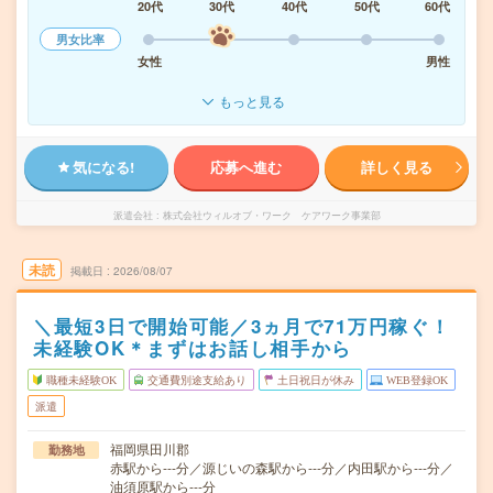
20代
30代
40代
50代
60代
男女比率
女性
男性
もっと見る
気になる!
応募へ進む
詳しく見る
派遣会社
株式会社ウィルオブ・ワーク ケアワーク事業部
未読
掲載日
2026/08/07
＼最短3日で開始可能／3ヵ月で71万円稼ぐ！
未経験OK＊まずはお話し相手から
職種未経験OK
交通費別途支給あり
土日祝日が休み
WEB登録OK
派遣
福岡県田川郡
勤務地
赤駅から---分／源じいの森駅から---分／内田駅から---分／
油須原駅から---分