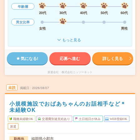
年齢層
20代
30代
40代
50代
60代
男女比率
女性
男性
もっと見る
気になる!
応募へ進む
詳しく見る
派遣会社
株式会社ニッソーネット
未読
掲載日
2026/08/07
小規模施設でおばあちゃんのお話相手など＊
未経験OK
職種未経験OK
交通費別途支給あり
土日祝日が休み
WEB登録OK
派遣
福岡県小郡市
勤務地