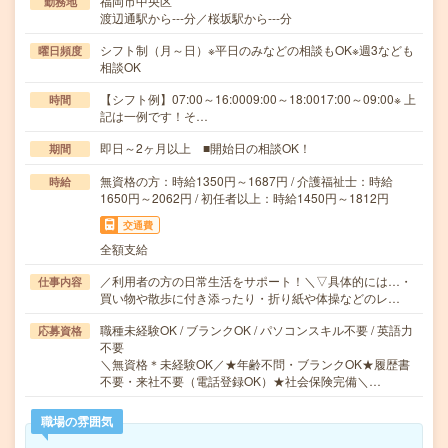
福岡市中央区
勤務地
渡辺通駅から---分／桜坂駅から---分
シフト制（月～日）※平日のみなどの相談もOK※週3なども
曜日頻度
相談OK
【シフト例】07:00～16:0009:00～18:0017:00～09:00※ 上
時間
記は一例です！そ…
即日～2ヶ月以上 ■開始日の相談OK！
期間
無資格の方：時給1350円～1687円 / 介護福祉士：時給
時給
1650円～2062円 / 初任者以上：時給1450円～1812円
交通費
全額支給
／利用者の方の日常生活をサポート！＼▽具体的には…・
仕事内容
買い物や散歩に付き添ったり・折り紙や体操などのレ…
職種未経験OK / ブランクOK / パソコンスキル不要 / 英語力
応募資格
不要
＼無資格＊未経験OK／★年齢不問・ブランクOK★履歴書
不要・来社不要（電話登録OK）★社会保険完備＼…
職場の雰囲気