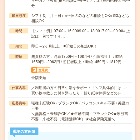
分
シフト制（月～日）※平日のみなどの相談もOK※週3なども
曜日頻度
相談OK
【シフト例】07:00～16:0009:00～18:0017:00～09:00※ 上
時間
記は一例です！そ…
即日～2ヶ月以上 ■開始日の相談OK！
期間
無資格の方：時給1350円～1687円 / 介護福祉士：時給
時給
1650円～2062円 / 初任者以上：時給1450円～1812円
交通費
全額支給
／利用者の方の日常生活をサポート！＼▽具体的には…・
仕事内容
買い物や散歩に付き添ったり・折り紙や体操などのレ…
職種未経験OK / ブランクOK / パソコンスキル不要 / 英語力
応募資格
不要
＼無資格＊未経験OK／★年齢不問・ブランクOK★履歴書
不要・来社不要（電話登録OK）★社会保険完備＼…
職場の雰囲気