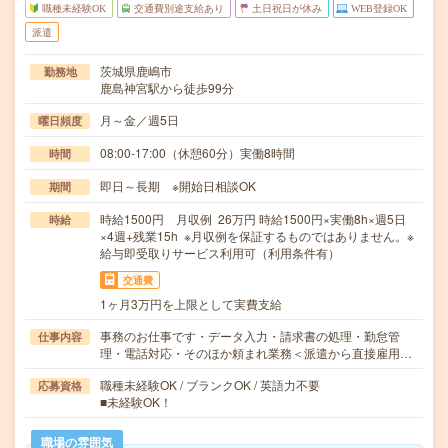
職種未経験OK
交通費別途支給あり
土日祝日が休み
WEB登録OK
派遣
茨城県鹿嶋市
勤務地
鹿島神宮駅から徒歩99分
月～金／週5日
曜日頻度
08:00-17:00（休憩60分）実働8時間
時間
即日～長期 ※開始日相談OK
期間
時給1500円 月収例 26万円 時給1500円×実働8h×週5日
時給
×4週+残業15h ※月収例を保証するものではありません。※
給与即受取りサービス利用可（利用条件有）
交通費
1ヶ月3万円を上限として実費支給
事務のお仕事です・データ入力・請求書の処理・勤怠管
仕事内容
理・電話対応・そのほか頼まれ業務＜派遣から直接雇用…
職種未経験OK / ブランクOK / 英語力不要
応募資格
■未経験OK！
職場の雰囲気