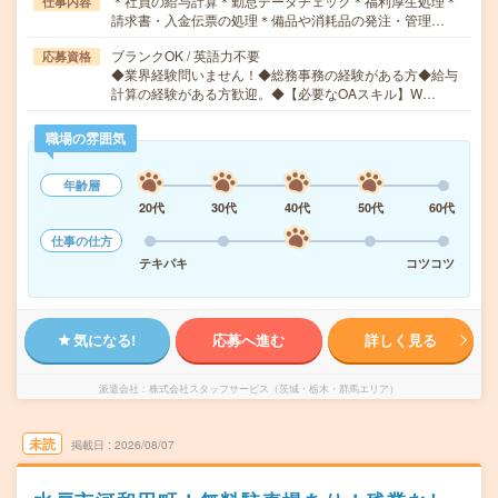
＊社員の給与計算＊勤怠データチェック＊福利厚生処理＊
仕事内容
請求書・入金伝票の処理＊備品や消耗品の発注・管理…
ブランクOK / 英語力不要
応募資格
◆業界経験問いません！◆総務事務の経験がある方◆給与
計算の経験がある方歓迎。◆【必要なOAスキル】W…
職場の雰囲気
年齢層
20代
30代
40代
50代
60代
仕事の仕方
テキパキ
コツコツ
気になる!
応募へ進む
詳しく見る
派遣会社
株式会社スタッフサービス（茨城・栃木・群馬エリア）
未読
掲載日
2026/08/07