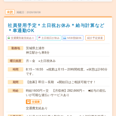
未読
掲載日
2026/08/08
社員登用予定＊土日祝お休み＊給与計算など
＊車通勤OK
交通費別途支給あり
土日祝日が休み
WEB登録OK
紹介予定派遣
茨城県土浦市
勤務地
神立駅から車8分
月～金 ※土日祝休み
曜日頻度
8:15～16:55 ※残業は月15～20時間程度。※休憩は計60分
時間
です。
【急募】即日～長期 ※開始日はご相談可能です！
期間
時給1600円＋交 【月収例】282,666円～ ■給与の前払
時給
いが可能な速払いサービスあり
交通費
交通費支給あり