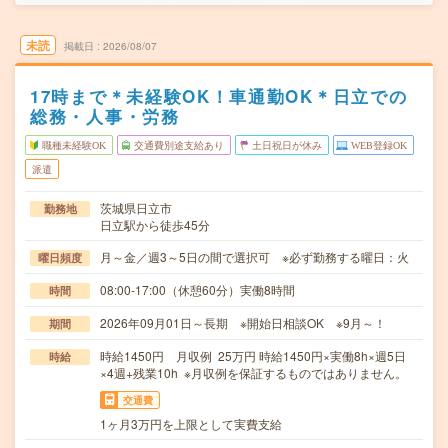
未読
掲載日
2026/08/07
17時まで＊未経験OK！車通勤OK＊日立での
総務・人事・労務
職種未経験OK
交通費別途支給あり
土日祝日が休み
WEB登録OK
派遣
茨城県日立市
勤務地
日立駅から徒歩45分
月～金／週3～5日の間で選択可 ※必ず勤務する曜日：火
曜日頻度
08:00-17:00（休憩60分）実働8時間
時間
2026年09月01日～長期 ※開始日相談OK ※9月～！
期間
時給1450円 月収例 25万円 時給1450円×実働8h×週5日
時給
×4週+残業10h ※月収例を保証するものではありません。
交通費
1ヶ月3万円を上限として実費支給