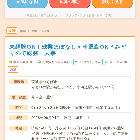
気になる!
応募へ進む
詳しく見る
派遣会社
株式会社リクルートスタッフィング（茨城・栃木・群馬）
未読
掲載日
2026/08/08
未経験OK！残業ほぼなし▼車通勤OK＊みど
りので総務・人事
職種未経験OK
交通費別途支給あり
土日祝日が休み
WEB登録OK
派遣
茨城県つくば市
勤務地
みどりの駅から徒歩12分／水海道駅からバス15分
月～金／週5日
曜日頻度
08:30-16:30（休憩60分）実働7時間（残業少なめ！）
時間
2026年08月24日～長期 ※8月～！
期間
時給1450円 月収例 20万円 時給1450円×実働7h×週5日
時給
×4週 ※月収例を保証するものではありません。※給与即受
取りサービス利用可（利用条件有）