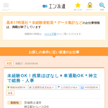
メニュー
気になる!
ログイン
検索
基本17時退社＊未経験者歓迎＊データ集計など
のお仕事情報
は、掲載が終了しています
掲載時の情報は、
ページ下部
からご覧いただけます。
お探しの条件に近い派遣のお仕事
未読
掲載日
2026/08/08
未経験OK！残業ほぼなし▼車通勤OK＊神立
で総務・人事
職種未経験OK
交通費別途支給あり
土日祝日が休み
WEB登録OK
派遣
茨城県土浦市
勤務地
神立駅からバス2分