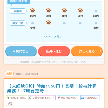
職場の雰囲気
年齢層
20代
30代
40代
50代
60代
男女比率
女性
男性
もっと見る
気になる!
応募へ進む
詳しく見る
派遣会社
株式会社リクルートスタッフィング（茨城・栃木・群馬）
未読
掲載日
2026/08/08
【未経験OK】時給1350円！長期！給与計算
業務！17時台定時
職種未経験OK
交通費別途支給あり
土日祝日が休み
WEB登録OK
派遣