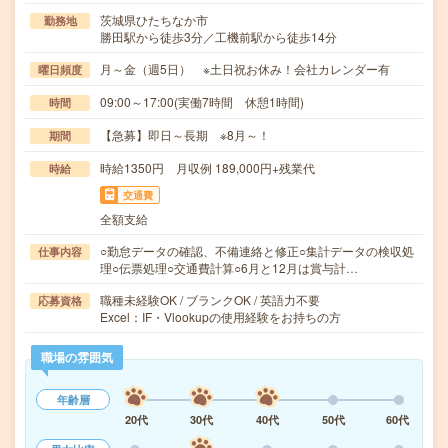
茨城県ひたちなか市
勤務地
勝田駅から徒歩3分／工機前駅から徒歩14分
月～金（週5日） ※土日祝お休み！会社カレンダー有
曜日頻度
09:00～17:00(実働7時間 休憩1時間)
時間
【急募】即日～長期 ※8月～！
期間
時給1350円 月収例 189,000円+残業代
時給
交通費
全額支給
○勤怠データの確認、不備連絡と修正○集計データの検収処
仕事内容
理○伝票処理○交通費計算○6月と12月は賞与計…
職種未経験OK / ブランクOK / 英語力不要
応募資格
Excel：IF・Vlookupの使用経験をお持ちの方
職場の雰囲気
年齢層
20代
30代
40代
50代
60代