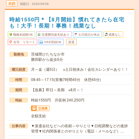
未読
掲載日
2026/08/08
時給1550円＊【8月開始】慣れてきたら在宅
も！大手！長期！事務！残業なし
職種未経験OK
交通費別途支給あり
土日祝日が休み
残業なし
在宅・リモート
WEB登録OK
派遣
茨城県ひたちなか市
勤務地
勝田駅から徒歩5分
月～金（週5日） ※土日祝休み！会社カレンダーあり！！
曜日頻度
08:45～17:15(実働7時間45分 休憩45分)
時間
【急募】即日～長期 ※8月～！
期間
時給1550円 月収例 240,250円
時給
交通費
全額支給
▼派遣会社などへの依頼～やりとり▼日程調整などの進捗
仕事内容
管理▼社内関係者とのやりとり（電話・メールなど）…