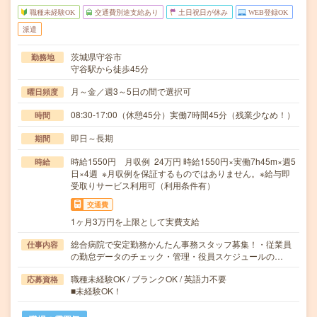
職種未経験OK
交通費別途支給あり
土日祝日が休み
WEB登録OK
派遣
茨城県守谷市
勤務地
守谷駅から徒歩45分
月～金／週3～5日の間で選択可
曜日頻度
08:30-17:00（休憩45分）実働7時間45分（残業少なめ！）
時間
即日～長期
期間
時給1550円 月収例 24万円 時給1550円×実働7h45m×週5
時給
日×4週 ※月収例を保証するものではありません。※給与即
受取りサービス利用可（利用条件有）
交通費
1ヶ月3万円を上限として実費支給
総合病院で安定勤務かんたん事務スタッフ募集！・従業員
仕事内容
の勤怠データのチェック・管理・役員スケジュールの…
職種未経験OK / ブランクOK / 英語力不要
応募資格
■未経験OK！