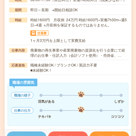
即日～長期 ※開始日相談OK
期間
時給1600円 月収例 24万円 時給1600円×実働7h30m×週5
時給
日×4週 ※月収例を保証するものではありません。
交通費
1ヶ月3万円を上限として実費支給
廃棄物の再生事業や産業廃棄物の資源化を行う企業にて経
仕事内容
理のお仕事・仕訳入力（会計ソフト使用）・売掛金、…
職種未経験OK / ブランクOK / 英語力不要
応募資格
■未経験OK！
職場の雰囲気
職場の様子
活気がある
しずか
仕事の仕方
テキパキ
コツコツ