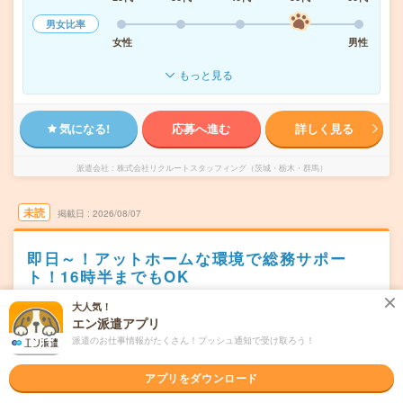
男女比率
女性
男性
もっと見る
気になる!
応募へ進む
詳しく見る
派遣会社
株式会社リクルートスタッフィング（茨城・栃木・群馬）
未読
掲載日
2026/08/07
即日～！アットホームな環境で総務サポー
ト！16時半までもOK
職種未経験OK
交通費別途支給あり
残業なし
WEB登録OK
大人気！
エン派遣アプリ
派遣
派遣のお仕事情報がたくさん！プッシュ通知で受け取ろう！
茨城県常陸大宮市
勤務地
静駅から車11分
アプリをダウンロード
月～金（週5日） ※会社カレンダーで土曜と祝日出勤が年