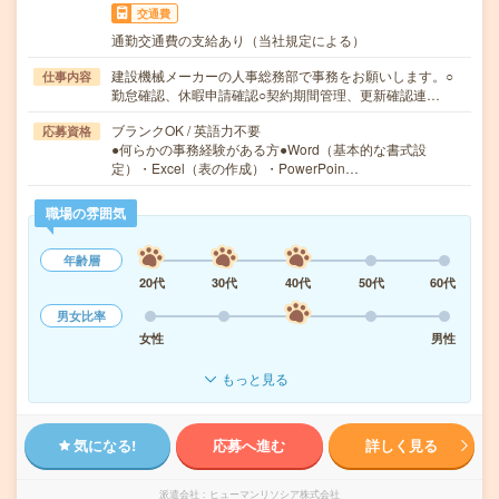
交通費
通勤交通費の支給あり（当社規定による）
建設機械メーカーの人事総務部で事務をお願いします。○
仕事内容
勤怠確認、休暇申請確認○契約期間管理、更新確認連…
ブランクOK / 英語力不要
応募資格
●何らかの事務経験がある方●Word（基本的な書式設
定）・Excel（表の作成）・PowerPoin…
職場の雰囲気
年齢層
20代
30代
40代
50代
60代
男女比率
女性
男性
もっと見る
気になる!
応募へ進む
詳しく見る
派遣会社
ヒューマンリソシア株式会社