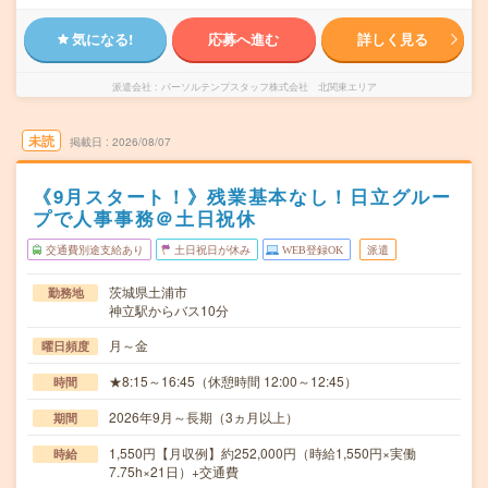
気になる!
応募へ進む
詳しく見る
派遣会社
パーソルテンプスタッフ株式会社 北関東エリア
未読
掲載日
2026/08/07
《9月スタート！》残業基本なし！日立グルー
プで人事事務＠土日祝休
交通費別途支給あり
土日祝日が休み
WEB登録OK
派遣
茨城県土浦市
勤務地
神立駅からバス10分
月～金
曜日頻度
★8:15～16:45（休憩時間 12:00～12:45）
時間
2026年9月～長期（3ヵ月以上）
期間
1,550円【月収例】約252,000円（時給1,550円×実働
時給
7.75h×21日）+交通費