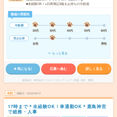
■未経験OK！※日商簿記3級をお持ちの方歓迎
職場の雰囲気
年齢層
20代
30代
40代
50代
60代
男女比率
女性
男性
もっと見る
気になる!
応募へ進む
詳しく見る
派遣会社
株式会社リクルートスタッフィング（茨城・栃木・群馬）
未読
掲載日
2026/08/07
17時まで＊未経験OK！車通勤OK＊鹿島神宮
で総務・人事