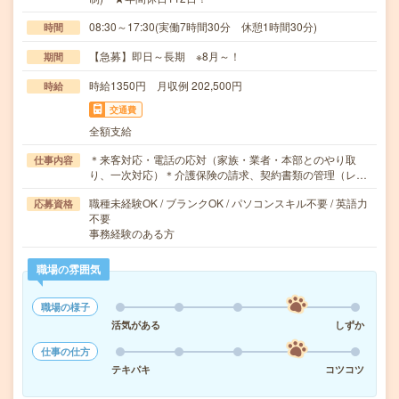
08:30～17:30(実働7時間30分 休憩1時間30分)
時間
【急募】即日～長期 ※8月～！
期間
時給1350円 月収例 202,500円
時給
交通費
全額支給
＊来客対応・電話の応対（家族・業者・本部とのやり取
仕事内容
り、一次対応）＊介護保険の請求、契約書類の管理（レ…
職種未経験OK / ブランクOK / パソコンスキル不要 / 英語力
応募資格
不要
事務経験のある方
職場の雰囲気
職場の様子
活気がある
しずか
仕事の仕方
テキパキ
コツコツ