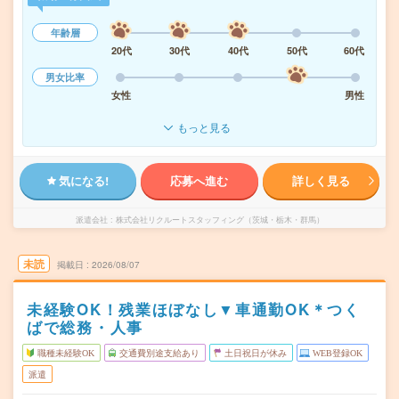
年齢層
20代
30代
40代
50代
60代
男女比率
女性
男性
もっと見る
気になる!
応募へ進む
詳しく見る
派遣会社
株式会社リクルートスタッフィング（茨城・栃木・群馬）
未読
掲載日
2026/08/07
未経験OK！残業ほぼなし▼車通勤OK＊つく
ばで総務・人事
職種未経験OK
交通費別途支給あり
土日祝日が休み
WEB登録OK
派遣