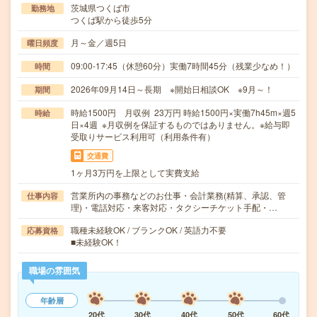
茨城県つくば市
勤務地
つくば駅から徒歩5分
月～金／週5日
曜日頻度
09:00-17:45（休憩60分）実働7時間45分（残業少なめ！）
時間
2026年09月14日～長期 ※開始日相談OK ※9月～！
期間
時給1500円 月収例 23万円 時給1500円×実働7h45m×週5
時給
日×4週 ※月収例を保証するものではありません。※給与即
受取りサービス利用可（利用条件有）
交通費
1ヶ月3万円を上限として実費支給
営業所内の事務などのお仕事・会計業務(精算、承認、管
仕事内容
理)・電話対応・来客対応・タクシーチケット手配・…
職種未経験OK / ブランクOK / 英語力不要
応募資格
■未経験OK！
職場の雰囲気
年齢層
20代
30代
40代
50代
60代