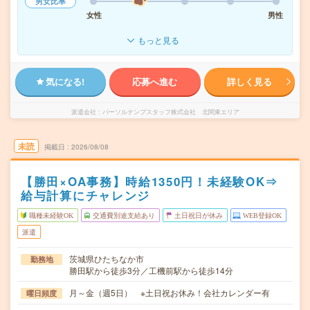
男女比率
女性
男性
もっと見る
気になる!
応募へ進む
詳しく見る
派遣会社
パーソルテンプスタッフ株式会社 北関東エリア
未読
掲載日
2026/08/08
【勝田×OA事務】時給1350円！未経験OK⇒
給与計算にチャレンジ
職種未経験OK
交通費別途支給あり
土日祝日が休み
WEB登録OK
派遣
茨城県ひたちなか市
勤務地
勝田駅から徒歩3分／工機前駅から徒歩14分
月～金（週5日） ※土日祝お休み！会社カレンダー有
曜日頻度