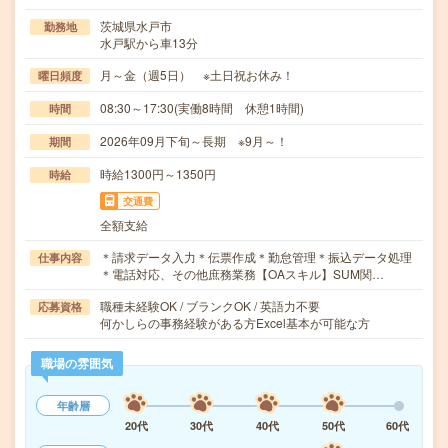
茨城県水戸市
勤務地
水戸駅から車13分
月～金（週5日） ※土日祝お休み！
曜日頻度
08:30～17:30(実働8時間 休憩1時間)
時間
2026年09月下旬～長期 ※9月～！
期間
時給1300円～1350円
時給
交通費
全額支給
＊請求データ入力＊伝票作成＊勤怠管理＊振込データ処理
仕事内容
＊電話対応、その他庶務業務【OAスキル】SUM関…
職種未経験OK / ブランクOK / 英語力不要
応募資格
何かしらの事務経験がある方Excel基本が可能な方
職場の雰囲気
年齢層
20代
30代
40代
50代
60代