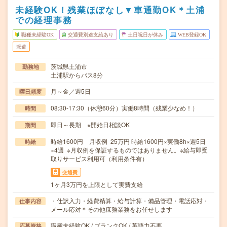
未経験OK！残業ほぼなし▼車通勤OK＊土浦
での経理事務
職種未経験OK
交通費別途支給あり
土日祝日が休み
WEB登録OK
派遣
茨城県土浦市
勤務地
土浦駅からバス8分
月～金／週5日
曜日頻度
08:30-17:30（休憩60分）実働8時間（残業少なめ！）
時間
即日～長期 ※開始日相談OK
期間
時給1600円 月収例 25万円 時給1600円×実働8h×週5日
時給
×4週 ※月収例を保証するものではありません。※給与即受
取りサービス利用可（利用条件有）
交通費
1ヶ月3万円を上限として実費支給
・仕訳入力・経費精算・給与計算・備品管理・電話応対・
仕事内容
メール応対＊その他庶務業務をお任せします
職種未経験OK / ブランクOK / 英語力不要
応募資格