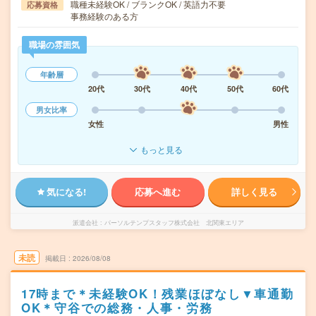
職種未経験OK / ブランクOK / 英語力不要
応募資格
事務経験のある方
職場の雰囲気
年齢層
20代
30代
40代
50代
60代
男女比率
女性
男性
もっと見る
気になる!
応募へ進む
詳しく見る
派遣会社
パーソルテンプスタッフ株式会社 北関東エリア
未読
掲載日
2026/08/08
17時まで＊未経験OK！残業ほぼなし▼車通勤
OK＊守谷での総務・人事・労務