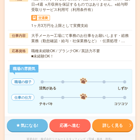
日×4週 ※月収例を保証するものではありません。※給与即
受取りサービス利用可（利用条件有）
交通費
1ヶ月3万円を上限として実費支給
大手メーカー工場にて事務のお仕事をお願いします・総務
仕事内容
業務（勤怠確認・給与・社保業務など）・伝票処理・…
職種未経験OK / ブランクOK / 英語力不要
応募資格
■未経験OK！
職場の雰囲気
職場の様子
活気がある
しずか
仕事の仕方
テキパキ
コツコツ
気になる!
応募へ進む
詳しく見る
派遣会社
株式会社リクルートスタッフィング（茨城・栃木・群馬）