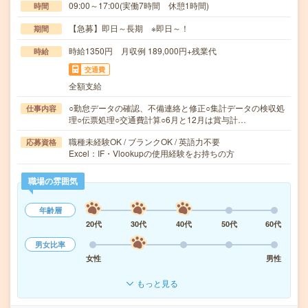
09:00～17:00(実働7時間 休憩1時間)
時間
【急募】即日～長期 ※即日～！
期間
時給1350円 月収例 189,000円+残業代
時給
交通費
全額支給
○勤怠データの確認、不備連絡と修正○集計データの検収処
仕事内容
理○伝票処理○交通費計算○6月と12月は賞与計…
職種未経験OK / ブランクOK / 英語力不要
応募資格
Excel：IF・Vlookupの使用経験をお持ちの方
職場の雰囲気
年齢層
20代
30代
40代
50代
60代
男女比率
女性
男性
もっと見る