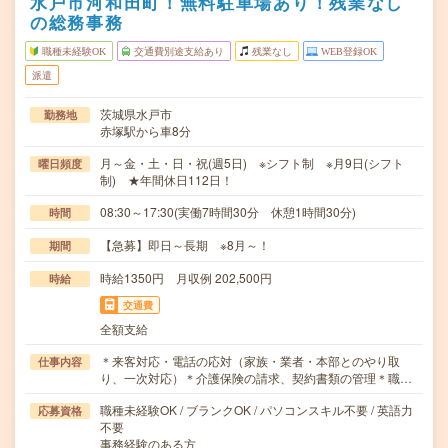
水戸市河和田町！無料駐車場あり！残業なし
の総務事務
職種未経験OK
交通費別途支給あり
残業なし
WEB登録OK
派遣
茨城県水戸市
勤務地
赤塚駅から車8分
月～金・土・日・祝(週5日) ※シフト制 ※月9日(シフト
曜日頻度
制) ★年間休日112日！
08:30～17:30(実働7時間30分 休憩1時間30分)
時間
【急募】即日～長期 ※8月～！
期間
時給1350円 月収例 202,500円
時給
交通費
全額支給
＊来客対応・電話の応対（家族・業者・本部とのやり取
仕事内容
り、一次対応）＊介護保険の請求、契約書類の管理＊職…
職種未経験OK / ブランクOK / パソコンスキル不要 / 英語力
応募資格
不要
事務経験のある方