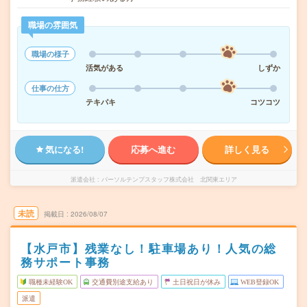
職場の雰囲気
職場の様子
活気がある
しずか
仕事の仕方
テキパキ
コツコツ
気になる!
応募へ進む
詳しく見る
派遣会社
パーソルテンプスタッフ株式会社 北関東エリア
未読
掲載日
2026/08/07
【水戸市】残業なし！駐車場あり！人気の総
務サポート事務
職種未経験OK
交通費別途支給あり
土日祝日が休み
WEB登録OK
派遣