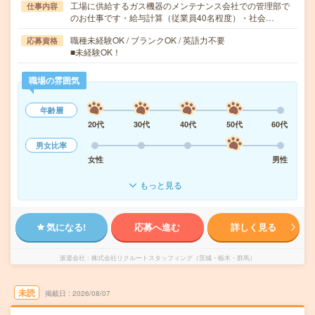
工場に供給するガス機器のメンテナンス会社での管理部で
仕事内容
のお仕事です・給与計算（従業員40名程度）・社会…
職種未経験OK / ブランクOK / 英語力不要
応募資格
■未経験OK！
職場の雰囲気
年齢層
20代
30代
40代
50代
60代
男女比率
女性
男性
もっと見る
気になる!
応募へ進む
詳しく見る
派遣会社
株式会社リクルートスタッフィング（茨城・栃木・群馬）
未読
掲載日
2026/08/07