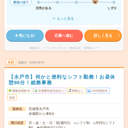
職場の様子
活気がある
しずか
もっと見る
気になる!
応募へ進む
詳しく見る
派遣会社
パーソルテンプスタッフ株式会社 北関東エリア
未読
掲載日
2026/08/07
【水戸市】何かと便利なシフト勤務！お昼休
憩90分！総務事務
職種未経験OK
交通費別途支給あり
残業なし
WEB登録OK
派遣
茨城県水戸市
勤務地
赤塚駅から車8分
月～金・土・日・祝(週5日) ※シフト制 ※月9日(シフト
曜日頻度
制) ★年間休日112日！