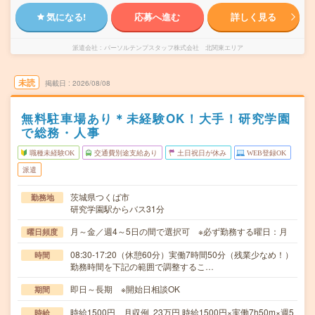
気になる!
応募へ進む
詳しく見る
派遣会社
パーソルテンプスタッフ株式会社 北関東エリア
未読
掲載日
2026/08/08
無料駐車場あり＊未経験OK！大手！研究学園
で総務・人事
職種未経験OK
交通費別途支給あり
土日祝日が休み
WEB登録OK
派遣
茨城県つくば市
勤務地
研究学園駅からバス31分
月～金／週4～5日の間で選択可 ※必ず勤務する曜日：月
曜日頻度
08:30-17:20（休憩60分）実働7時間50分（残業少なめ！）
時間
勤務時間を下記の範囲で調整するこ…
即日～長期 ※開始日相談OK
期間
時給1500円 月収例 23万円 時給1500円×実働7h50m×週5
時給