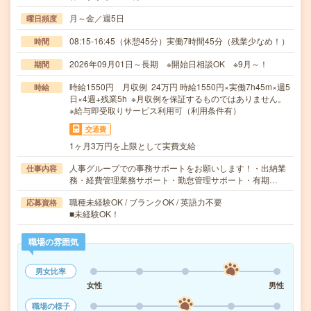
月～金／週5日
曜日頻度
08:15-16:45（休憩45分）実働7時間45分（残業少なめ！）
時間
2026年09月01日～長期 ※開始日相談OK ※9月～！
期間
時給1550円 月収例 24万円 時給1550円×実働7h45m×週5
時給
日×4週+残業5h ※月収例を保証するものではありません。
※給与即受取りサービス利用可（利用条件有）
交通費
1ヶ月3万円を上限として実費支給
人事グループでの事務サポートをお願いします！・出納業
仕事内容
務・経費管理業務サポート・勤怠管理サポート・有期…
職種未経験OK / ブランクOK / 英語力不要
応募資格
■未経験OK！
職場の雰囲気
男女比率
女性
男性
職場の様子