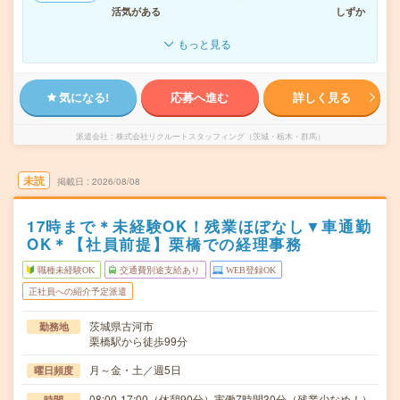
活気がある
しずか
もっと見る
気になる!
応募へ進む
詳しく見る
派遣会社
株式会社リクルートスタッフィング（茨城・栃木・群馬）
未読
掲載日
2026/08/08
17時まで＊未経験OK！残業ほぼなし▼車通勤
OK＊【社員前提】栗橋での経理事務
職種未経験OK
交通費別途支給あり
WEB登録OK
正社員への紹介予定派遣
茨城県古河市
勤務地
栗橋駅から徒歩99分
月～金・土／週5日
曜日頻度
08:00-17:00（休憩90分）実働7時間30分（残業少なめ！）
時間