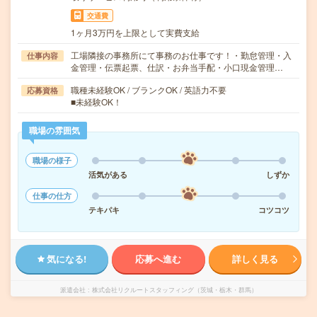
交通費
1ヶ月3万円を上限として実費支給
工場隣接の事務所にて事務のお仕事です！・勤怠管理・入
仕事内容
金管理・伝票起票、仕訳・お弁当手配・小口現金管理…
職種未経験OK / ブランクOK / 英語力不要
応募資格
■未経験OK！
職場の雰囲気
職場の様子
活気がある
しずか
仕事の仕方
テキパキ
コツコツ
気になる!
応募へ進む
詳しく見る
派遣会社
株式会社リクルートスタッフィング（茨城・栃木・群馬）