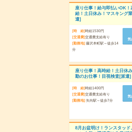
座り仕事！給与即払いOK！
給！土日休み！マスキング業
遣]
[時 給]
時給1530円
[交通費]
交通費支給有り
気
[勤務地]
藤沢本町駅～徒歩14
分
座り仕事！高時給！土日休
勤のお仕事！目視検査[派遣]
[時 給]
時給1400円
[交通費]
交通費支給有り
気
[勤務地]
矢向駅～徒歩7分
8月お盆明け！ランスタッド