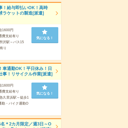
事！給与即払いOK！高時
球ラケットの製造[派遣]
給1600円
通費支給有り
気になる！
所沢駅～バス15
有り
！車通勤OK！平日休み！日
仕事！リサイクル作業[派遣]
給1600円
通費支給有り
気になる！
急久里浜駅～徒歩1
通勤・バイク通勤O
4名＊2カ月限定／週3日～O