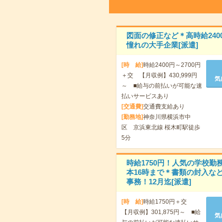
図面の修正など＊高時給240
憧れの大手企業[派遣]
[時 給]
時給2400円～2700円
＋交 【月収例】430,999円
気
～ ■給与の前払いが可能な速
払いサービスあり
[交通費]
交通費支給あり
[勤務地]
神奈川県横浜市中
区 京浜東北線 桜木町駅徒歩
5分
時給1750円！人気の学校勤
本16時まで＊書類の封入な
事務！12月迄[派遣]
[時 給]
時給1750円＋交
【月収例】301,875円～ ■給
気