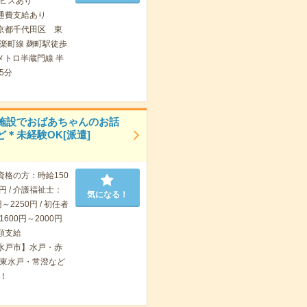
ビスあり
通費支給あり
京都千代田区 東
楽町線 麹町駅徒歩
メトロ半蔵門線 半
5分
施設でおばあちゃんのお話
ど＊未経験OK[派遣]
資格の方：時給150
5円 / 介護福祉士：
気になる！
～2250円 / 初任者
600円～2000円
額支給
水戸市】水戸・赤
東水戸・常澄など
！