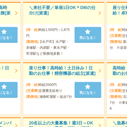
高時
＼来社不要／単発1日OK＊DMの仕
座り仕
務[派
分け[派遣]
給！卓
[時 給]
時給1,500円～1,875
[時 給]
時
円
[交通費]
交
になる！
気になる！
[勤務地]
【水戸市】水戸駅・
[勤務地]
新
赤塚駅・内原駅・東水戸駅・
分 ※送迎
常澄駅など勤務地多数！
み！日
座り仕事！高時給！土日休み！日
高時給
勤のお仕事！精密機器の組立[派遣]
勤のお
[時 給]
時給2000円
[時 給]
時
[交通費]
交通費支給有り
[交通費]
交
になる！
気になる！
[勤務地]
湘南町屋駅～徒歩7分
[勤務地]
京
7分 ※車
K
メンバ
20名以上の大量募集！週3日～OK
＼急募