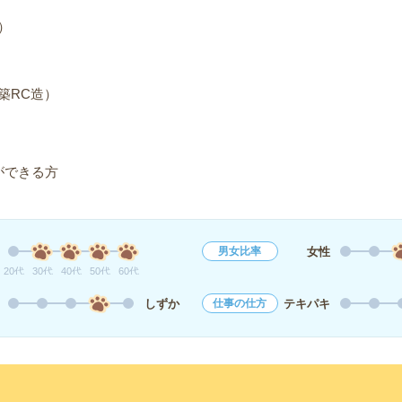
）
築RC造）
作ができる方
女性
男女比率
20代
30代
40代
50代
60代
しずか
テキパキ
仕事の仕方