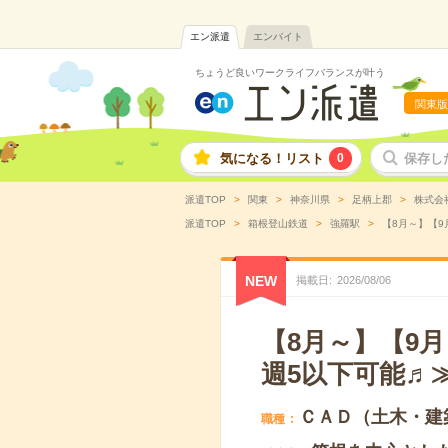
エン派遣
エンバイト
ちょうど良いワークライフバランスが叶う
関東版
気になる！リスト
0
保存し
派遣TOP
関東
神奈川県
足柄上郡
株式会
派遣TOP
箱根登山鉄道
強羅駅
【8月～】【9
NEW
掲載日
2026
/
08
/
06
【8月～】【9
週5以下可能♬
ＣＡＤ（土木・建
職種