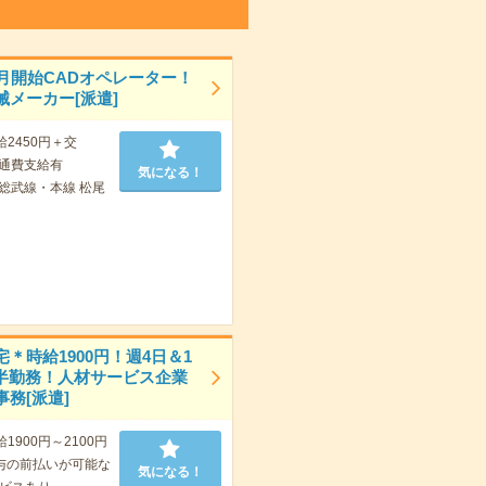
9月開始CADオペレーター！
械メーカー[派遣]
給2450円＋交
通費支給有
気になる！
R総武線・本線 松尾
＊時給1900円！週4日＆1
5時半勤務！人材サービス企業
務[派遣]
給1900円～2100円
与の前払いが可能な
気になる！