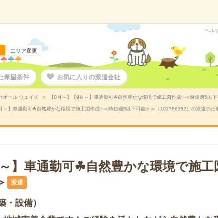
ヘル
エリア変更
た希望条件
お気に入りの派遣会社
社オール ウェイズ
【8月～】【9月～】車通勤可☘自然豊かな環境で施工図作成✨≪時短週5以下可能
月～】車通勤可☘自然豊かな環境で施工図作成✨≪時短週5以下可能♬≫（102786352）の派遣の仕
月～】車通勤可☘自然豊かな環境で施工
≫
派遣
築・設備）