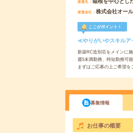
箱根を中心とし
派遣先
株式会社オール
派遣会社
ここがポイント！
≪やりがいやスキルア
新築RC造別荘をメインに
週5未満勤務、時短勤務可
まずはご応募の上ご希望を
募集情報
お仕事の概要