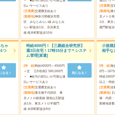
～ ■給与の前払いが可能な速
速払いサー
払いサービスあり
[交通費]
交
[交通費]
交通費支給あり
[勤務地]
東
[勤務地]
神奈川県横浜市西
京メトロ有
区 みなとみらい線 みなとみ
1分、東京
らい駅徒歩1分、京浜東北
蔵門駅徒歩
線 桜木町駅徒歩10分
あちゃ
時給4000円！【三菱総合研究所】
小規模
1つ
週3日在宅！17時15分まで＊システ
相手な
ム管理[派遣]
[時 給]
時給4000円～4500円
[時 給]
無
＋交 【月収例】580,000円
0円～187
になる！
気になる！
～ ■給与の前払いが可能な速
時給1800円
払いサービスあり
以上：時給1
[交通費]
交通費支給あり
[交通費]
全
[勤務地]
東京都千代田区 東
[勤務地]
【
京メトロ銀座線 溜池山王駅徒
塚・内原・
歩1分、東京メトロ半蔵門
勤務地多数
線 永田町駅徒歩8分