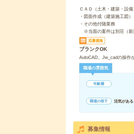
ＣＡＤ（土木・建築・設備
・図面作成（建築施工図）
・その他付随業務
※当面の案件は別荘（新
応募資格
ブランクOK
AutoCAD、Jw_cadの操
職場の雰囲気
年齢層
活気がある
職場の様子
募集情報