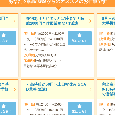
あなた
の閲覧履歴からのオススメのお仕事です
0円＊
在宅あり＊ピタッと17時まで＊時
8月～
給2000円＊作図業務など[派遣]
大手機
[時 給]
時給2000円～2100円
[時 給]
時
＋交 【月収例】240,000円
[交通費]
交
になる！
気になる！
～ ■給与の前払いが可能な速
[勤務地]
J
払いサービスあり
駅 車16分
[交通費]
交通費支給あり
[勤務地]
神奈川県厚木市 小
田急線 本厚木駅徒歩3分
務＊基
＜高時給2450円＞土日祝休み＆CA
完全在宅
ど学校
D業務[派遣]
0-1
で営業事
[時 給]
時給2450円～2500円
[時 給]
時
＋交 【月収例】450,187円
＋交 ■給
になる！
気になる！