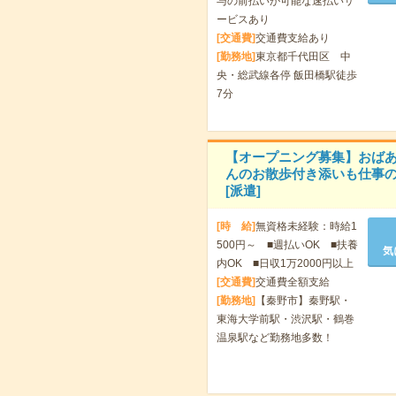
与の前払いが可能な速払いサ
ービスあり
[交通費]
交通費支給あり
[勤務地]
東京都千代田区 中
央・総武線各停 飯田橋駅徒歩
7分
【オープニング募集】おば
んのお散歩付き添いも仕事の
[派遣]
[時 給]
無資格未経験：時給1
500円～ ■週払いOK ■扶養
気
内OK ■日収1万2000円以上
[交通費]
交通費全額支給
[勤務地]
【秦野市】秦野駅・
東海大学前駅・渋沢駅・鶴巻
温泉駅など勤務地多数！