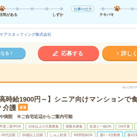
仕事の仕方
活気がある
しずか
テキパキ
ケアスタッフィング株式会社
応募する
詳し
になる！
No.CRS
＊高時給1900円～】シニア向けマンションで
＊介護
派遣
や病院 ※ご自宅近辺からご案内可能
卒第二新卒OK
10名以上の大量募集
複数名募集
友達と一緒OK
OA不要
～50代活躍
60歳以上活躍
しゅふ歓迎
WEB登録OK
週2～3日勤務
週4日