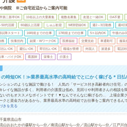
や病院 ※ご自宅近辺からご案内可能
卒第二新卒OK
10名以上の大量募集
複数名募集
友達と一緒OK
OA不要
～50代活躍
60歳以上活躍
しゅふ歓迎
WEB登録OK
週2～3日勤務
週4日
0時以降スタート
16時前までの仕事
17時前までの仕事
5ｈ以内OK
午後のみO
勤務
扶養控内
副業・WワークOK
医療福祉
交費支給
車通勤可
服装
日払いOK
週払いOK
即日払いOK
職場が禁煙
外国人
派遣多
電話対
転車・バイクOK
看護師
栄養士
介護士
！
～の時短OK！≫業界最高水準の高時給でとにかく稼げる＊日払
ンションのような施設で働ける！ 人気の「サービス付き高齢者向け住宅」
キレイな施設が多く、利用者の介護度は低め。見回りや利用者さんの相談を
ないのもオススメなポイントです！▼なんでそんなに稼げるの... 上場企業
ークと資金力があるから、業界最高水準の高時給でお仕事をご案内できるん
づきを見る
千葉県流山市
流山おおたかの森駅から---分／南流山駅から---分／流山駅から---分／江戸川台