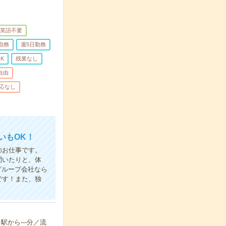
英語不要
勤務
週5日勤務
K
残業なし
自由
応なし
いもOK！
のお仕事です。
聞いたりと、体
グループ会社なら
です！また、独
駅から---分／流