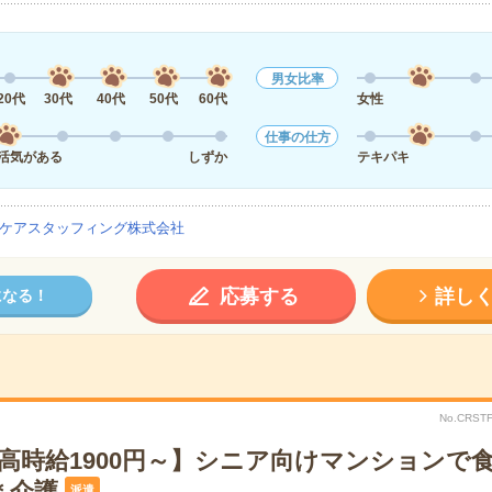
男女比率
20代
30代
40代
50代
60代
女性
仕事の仕方
活気がある
しずか
テキパキ
ケアスタッフィング株式会社
応募する
詳し
になる！
No.CRS
＊高時給1900円～】シニア向けマンションで
＊介護
派遣