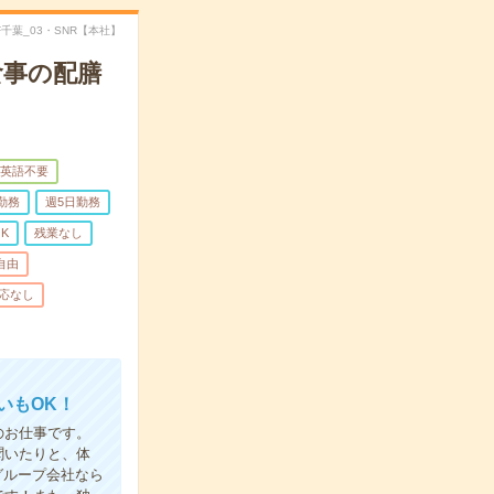
TF千葉_03・SNR【本社】
食事の配膳
英語不要
勤務
週5日勤務
K
残業なし
自由
応なし
いもOK！
のお仕事です。
聞いたりと、体
グループ会社なら