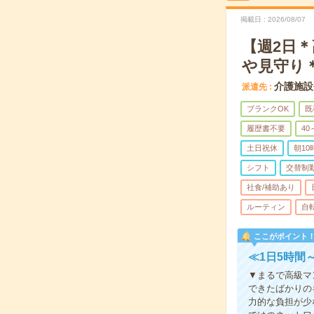
掲載日
2026/08/07
【週2日
や見守り
介護施設
派遣先
ブランクOK
既
履歴書不要
40
土日祝休
朝1
シフト
交替制
社食/補助あり
ルーティン
自
ここがポイント
≪1日5時間
▼まるで高級マ
できたばかりの
力的な負担が少