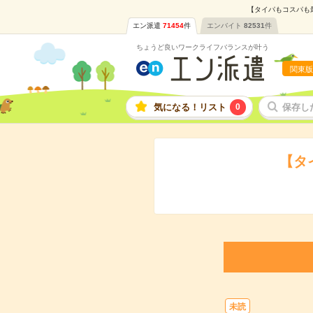
【タイパもコスパも最
エン派遣
71454
件
エンバイト
82531
件
ちょうど良いワークライフバランスが叶う
関東版
気になる！リスト
0
保存し
【タ
未読