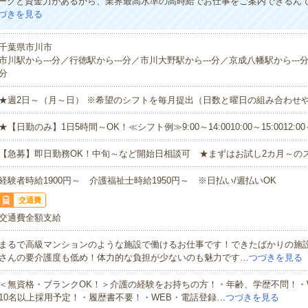
ークと資金力があるから、業界最高水準の高時給でお仕事をご案内できるん
づきを見る
千葉県市川市
市川駅から---分／行徳駅から---分／市川大野駅から---分／京成八幡駅から---分
分
★週2日～（月～日） ※希望のシフトを毎月提出（日数と曜日の組み合わせ
★【日勤のみ】1日5時間～OK！≪シフト例≫9:00～14:0010:00～15:0012:00
【急募】即日勤務OK！中旬～など開始日相談可 ★まずはお試し2カ月～の
経験者時給1900円～ 介護福祉士時給1950円～ ※日払い/週払いOK
交通費
交通費全額支給
まるで高級マンションのような施設で働けるお仕事です！できたばかりの施
さんの要介護度も低め！体力的な負担が少ないのも魅力です…
つづきを見る
＜無資格・ブランクOK！＞介護の経験をお持ちの方！・年齢、学歴不問！・
10名以上採用予定！・履歴書不要！・WEB・電話登録…
つづきを見る