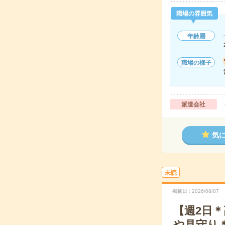
職場の雰囲気
年齢層
職場の様子
派遣会社
気
未読
掲載日
2026/08/07
【週2日
や見守り