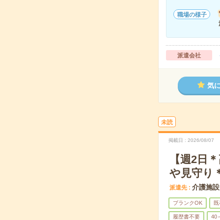
職場の様子
派遣会社
気
未読
掲載日
2026/08/07
【週2日
や見守り
介護施設
派遣先
ブランクOK
既
履歴書不要
40