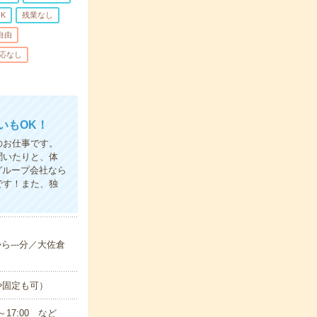
K
残業なし
自由
応なし
いもOK！
のお仕事です。
聞いたりと、体
グループ会社なら
です！また、独
ら---分／大佐倉
や固定も可）
～17:00 など