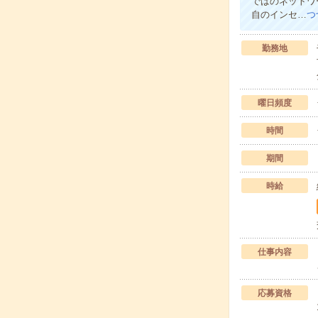
ではのネットワ
自のインセ…
つ
勤務地
曜日頻度
時間
期間
時給
仕事内容
応募資格