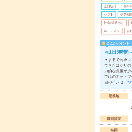
土日祝休
朝1
シフト
交替制
社食/補助あり
ルーティン
自
ここがポイント
≪1日5時間
▼まるで高級マ
できたばかりの
力的な負担が少
ではのネットワ
自のインセ…
つ
勤務地
曜日頻度
時間