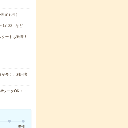
や固定も可）
～17:00 など
スタートも歓迎！
設が多く、利用者
WワークOK！・
男性