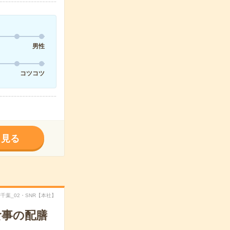
男性
コツコツ
く見る
TF千葉_02・SNR【本社】
食事の配膳