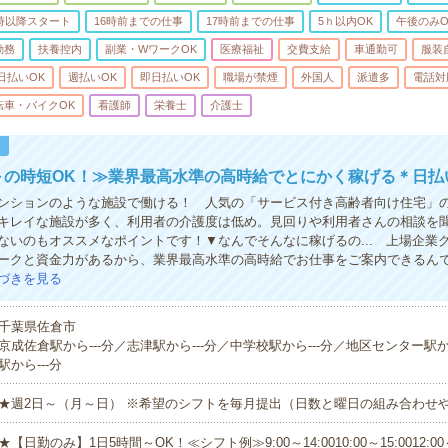
0時以降スタート
16時前までの仕事
17時前までの仕事
5ｈ以内OK
午後のみO
勤務
扶養控内
副業・WワークOK
医療福祉
交費支給
車通勤可
服装
日払いOK
週払いOK
即日払いOK
職場が禁煙
外国人
派遣多
電話対
転車・バイクOK
看護師
栄養士
介護士
！
～の時短OK！≫業界最高水準の高時給でとにかく稼げる＊日払
ンションのような施設で働ける！ 人気の「サービス付き高齢者向け住宅」
キレイな施設が多く、利用者の介護度は低め。見回りや利用者さんの相談を
ないのもオススメなポイントです！▼なんでそんなに稼げるの... 上場企業
ークと資金力があるから、業界最高水準の高時給でお仕事をご案内できるん
づきを見る
千葉県佐倉市
京成佐倉駅から---分／志津駅から---分／中学校駅から---分／地区センター駅か
駅から---分
★週2日～（月～日） ※希望のシフトを毎月提出（日数と曜日の組み合わせ
★【日勤のみ】1日5時間～OK！≪シフト例≫9:00～14:0010:00～15:0012:00