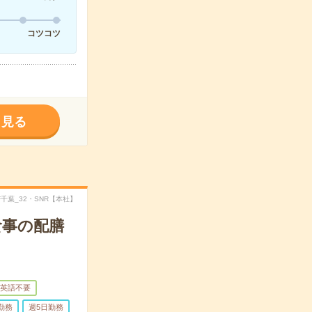
コツコツ
く見る
TF千葉_32・SNR【本社】
食事の配膳
英語不要
勤務
週5日勤務