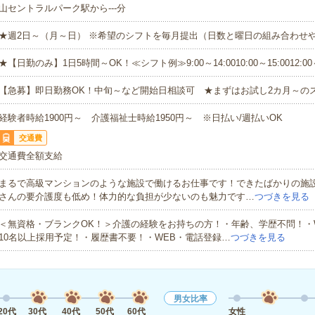
山セントラルパーク駅から---分
★週2日～（月～日） ※希望のシフトを毎月提出（日数と曜日の組み合わせ
★【日勤のみ】1日5時間～OK！≪シフト例≫9:00～14:0010:00～15:0012:00
【急募】即日勤務OK！中旬～など開始日相談可 ★まずはお試し2カ月～の
経験者時給1900円～ 介護福祉士時給1950円～ ※日払い/週払いOK
交通費
交通費全額支給
まるで高級マンションのような施設で働けるお仕事です！できたばかりの施
さんの要介護度も低め！体力的な負担が少ないのも魅力です…
つづきを見る
＜無資格・ブランクOK！＞介護の経験をお持ちの方！・年齢、学歴不問！・
10名以上採用予定！・履歴書不要！・WEB・電話登録…
つづきを見る
男女比率
20代
30代
40代
50代
60代
女性