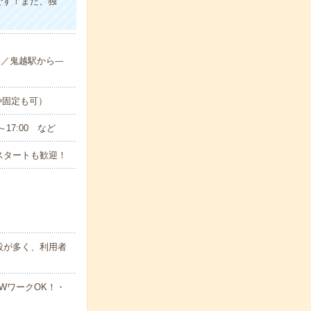
です！また、独
／鬼越駅から---
や固定も可）
～17:00 など
スタートも歓迎！
設が多く、利用者
WワークOK！・