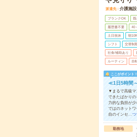
介護施設
派遣先
ブランクOK
既
履歴書不要
40
土日祝休
朝1
シフト
交替制
社食/補助あり
ルーティン
自
ここがポイント
≪1日5時間
▼まるで高級マ
できたばかりの
力的な負担が少
ではのネットワ
自のインセ…
つ
勤務地