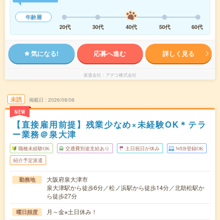
年齢層
20代
30代
40代
50代
60代
気になる!
応募へ進む
詳しく見る
派遣会社
アデコ株式会社
未読
掲載日
2026/08/06
NEW
【直接雇用前提】残業少なめ×未経験OK＊テラ
ー業務＠泉大津
職種未経験OK
交通費別途支給あり
土日祝日が休み
WEB登録OK
紹介予定派遣
大阪府泉大津市
勤務地
泉大津駅から徒歩6分／松ノ浜駅から徒歩14分／北助松駅か
ら徒歩27分
月～金※土日休み！
曜日頻度