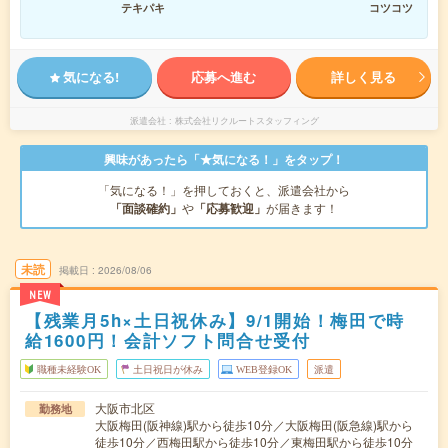
テキパキ
コツコツ
気になる!
応募へ進む
詳しく見る
派遣会社
株式会社リクルートスタッフィング
興味があったら「★気になる！」をタップ！
「気になる！」を押しておくと、派遣会社から
「面談確約」
や
「応募歓迎」
が届きます！
未読
掲載日
2026/08/06
NEW
【残業月5h×土日祝休み】9/1開始！梅田で時
給1600円！会計ソフト問合せ受付
職種未経験OK
土日祝日が休み
WEB登録OK
派遣
大阪市北区
勤務地
大阪梅田(阪神線)駅から徒歩10分／大阪梅田(阪急線)駅から
徒歩10分／西梅田駅から徒歩10分／東梅田駅から徒歩10分