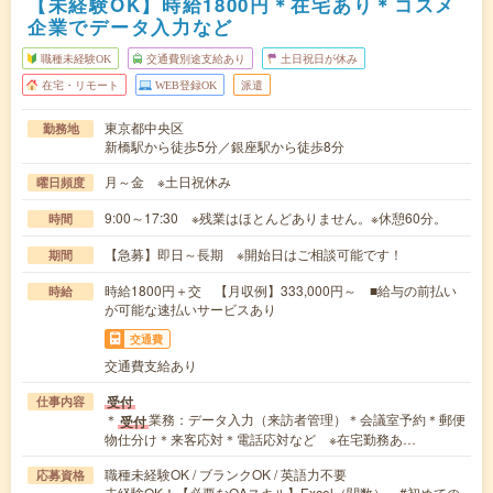
【未経験OK】時給1800円＊在宅あり＊コスメ
企業でデータ入力など
職種未経験OK
交通費別途支給あり
土日祝日が休み
在宅・リモート
WEB登録OK
派遣
東京都中央区
勤務地
新橋駅から徒歩5分／銀座駅から徒歩8分
月～金 ※土日祝休み
曜日頻度
9:00～17:30 ※残業はほとんどありません。※休憩60分。
時間
【急募】即日～長期 ※開始日はご相談可能です！
期間
時給1800円＋交 【月収例】333,000円～ ■給与の前払い
時給
が可能な速払いサービスあり
交通費
交通費支給あり
受付
仕事内容
＊
業務：データ入力（来訪者管理）＊会議室予約＊郵便
受付
物仕分け＊来客応対＊電話応対など ※在宅勤務あ…
職種未経験OK / ブランクOK / 英語力不要
応募資格
未経験OK！【必要なOAスキル】Excel（関数） #初めての