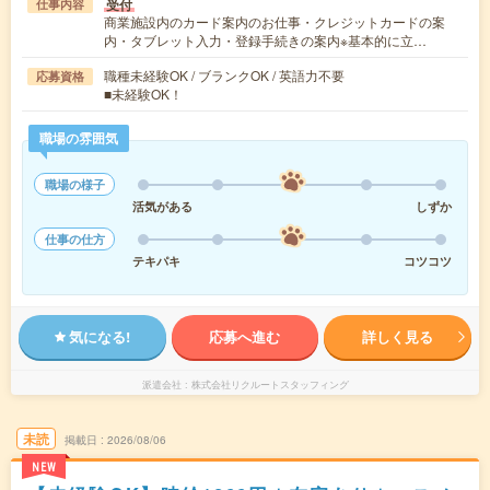
受付
仕事内容
商業施設内のカード案内のお仕事・クレジットカードの案
内・タブレット入力・登録手続きの案内※基本的に立…
職種未経験OK / ブランクOK / 英語力不要
応募資格
■未経験OK！
職場の雰囲気
職場の様子
活気がある
しずか
仕事の仕方
テキパキ
コツコツ
気になる!
応募へ進む
詳しく見る
派遣会社
株式会社リクルートスタッフィング
未読
掲載日
2026/08/06
NEW