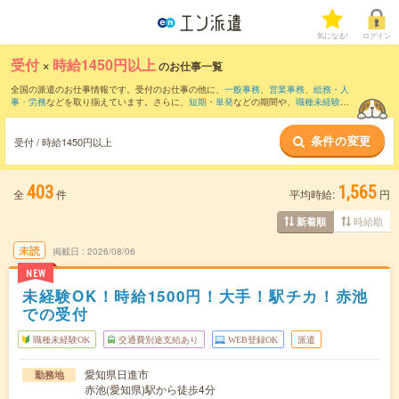
気になる!
ログイン
受付
×
時給1450円以上
のお仕事一覧
全国の派遣のお仕事情報です。受付のお仕事の他に、
一般事務
、
営業事務
、
総務・人
事・労務
などを取り揃えています。さらに、
短期
・
単発
などの期間や、
職種未経験OK
などのこだわり条件で絞り込んでいただけます。職種辞典：
受付のお仕事とは？と
は？
条件の変更
受付 / 時給1450円以上
403
1,565
全
件
平均時給:
円
時給順
新着順
未読
掲載日
2026/08/06
NEW
未経験OK！時給1500円！大手！駅チカ！赤池
での受付
職種未経験OK
交通費別途支給あり
WEB登録OK
派遣
愛知県日進市
勤務地
赤池(愛知県)駅から徒歩4分