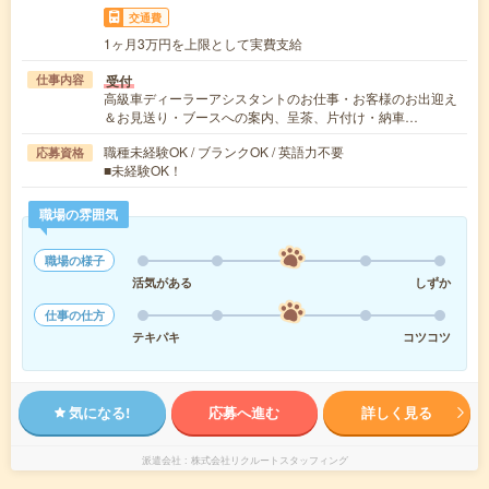
交通費
1ヶ月3万円を上限として実費支給
受付
仕事内容
高級車ディーラーアシスタントのお仕事・お客様のお出迎え
＆お見送り・ブースへの案内、呈茶、片付け・納車…
職種未経験OK / ブランクOK / 英語力不要
応募資格
■未経験OK！
職場の雰囲気
職場の様子
活気がある
しずか
仕事の仕方
テキパキ
コツコツ
気になる!
応募へ進む
詳しく見る
派遣会社
株式会社リクルートスタッフィング