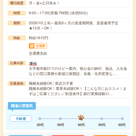
月～金※土日休み！
曜日頻度
9:00～17:00(実働:7時間) (休憩60分)
時間
2026/10/上旬～最長6ヶ月の派遣期間後、直接雇用予定
期間
★10月～OK！
時給1610円
時給
交通費
交通費支給
受付
仕事内容
大手都市銀行でのロビー案内、税公金の納付、振込、入出金
などの窓口業務や新規口座開設、名義・住所変更な…
職種未経験OK / 英語力不要
応募資格
職種未経験OK！業界未経験OK！【こんな方におススメ！ま
ずはご応募ください／歓迎条件】銀行業務経験の…
職場の雰囲気
年齢層
20代
30代
40代
50代
60代