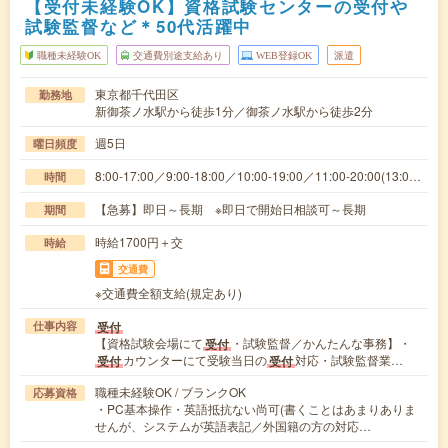
【受付未経験OK】資格試験センターの受付や
試験監督など＊50代活躍中
職種未経験OK
交通費別途支給あり
WEB登録OK
派遣
東京都千代田区
勤務地
新御茶ノ水駅から徒歩1分／御茶ノ水駅から徒歩2分
週5日
曜日頻度
8:00-17:00／9:00-18:00／10:00-19:00／11:00-20:00(13:0…
時間
【急募】即日～長期 ※即日で開始日相談可～長期
期間
時給1700円＋交
時給
交通費
※交通費全額支給(規定あり)
受付
仕事内容
【資格試験会場にて
・試験監督／かんたんな事務】・
受付
カウンターにて受験当日の
対応・試験監督業…
受付
受付
職種未経験OK / ブランクOK
応募資格
・PC基本操作・英語抵抗ない尚可(書くことはあまりありま
せんが、システムが英語表記／外国籍の方の対応…