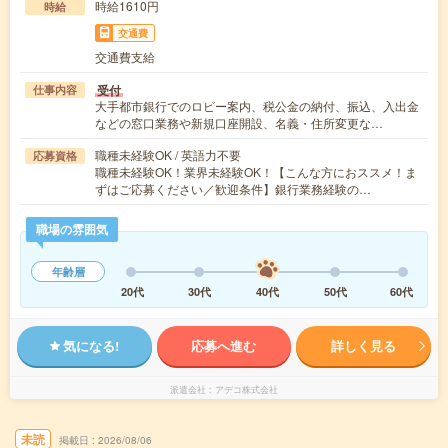
時給1610円
時給
交通費
交通費支給
受付
仕事内容
大手都市銀行でのロビー案内、税公金の納付、振込、入出金
などの窓口業務や新規口座開設、名義・住所変更な…
職種未経験OK / 英語力不要
応募資格
職種未経験OK！業界未経験OK！【こんな方におススメ！ま
ずはご応募ください／歓迎条件】銀行業務経験の…
職場の雰囲気
年齢層
20代
30代
40代
50代
60代
気になる!
応募へ進む
詳しく見る
派遣会社
アデコ株式会社
未読
掲載日
2026/08/06