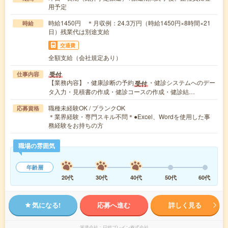
用予定
時給1450円 ＊月収例：24.3万円（時給1450円×8時間×21
時給
日）残業代は別途支給
交通費
全額支給（会社規定あり）
受付
仕事内容
【業務内容】・健康診断の予約
・健診システムへのデー
受付
タ入力・見積書の作成・健診コースの作成・健診結…
職種未経験OK / ブランクOK
応募資格
＊業界経験・専門スキル不問＊●Excel、Wordを使用した事
務経験をお持ちの方
職場の雰囲気
年齢層
20代
30代
40代
50代
60代
気になる!
応募へ進む
詳しく見る
派遣会社
日総ブレイン株式会社