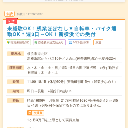
未読
掲載日
2026/08/06
NEW
未経験OK！残業ほぼなし▼自転車・バイク通
勤OK＊週3日～OK！新横浜での受付
職種未経験OK
交通費別途支給あり
WEB登録OK
派遣
横浜市港北区
勤務地
新横浜駅からバス10分／大倉山(神奈川県)駅から徒歩22分
水・木・金・土・日／週3～5日の間で選択可 ※必ず勤務す
曜日頻度
る曜日：木・金・土
11:00-18:15（休憩60分）実働6時間15分（残業少なめ！）
時間
即日～長期 ※開始日相談OK
期間
時給1680円 月収例 21万円 時給1680円×実働6h15m×週5
時給
日×4週 ※月収例を保証するものではありません。
交通費
1ヶ月3万円を上限として実費支給