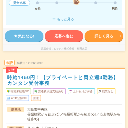
男女比率
女性
男性
もっと見る
気になる!
応募へ進む
詳しく見る
派遣会社
ピックル株式会社 梅田支店
未読
掲載日
2026/08/06
NEW
時給1450円！【プライベートと両立週3勤務】
カンタン受付事務
職種未経験OK
交通費別途支給あり
土日祝日が休み
残業なし
WEB登録OK
派遣
大阪市中央区
勤務地
長堀橋駅から徒歩2分／松屋町駅から徒歩5分／心斎橋駅から
徒歩9分
月,火,木※土日休み！