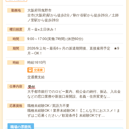
大阪府羽曳野市
勤務地
古市(大阪府)駅から徒歩2分／駒ケ谷駅から徒歩26分／土師
ノ里駅から徒歩28分
月～金※土日休み！
曜日頻度
9:00～17:00(実働:7時間) (休憩60分)
時間
2026/9/上旬～最長6ヶ月の派遣期間後、直接雇用予定 ★9
期間
月～OK！
時給1610円
時給
交通費
交通費支給
受付
仕事内容
大手都市銀行でのロビー案内、税公金の納付、振込、入出金
などの窓口業務や新規口座開設、名義・住所変更な…
職種未経験OK / 英語力不要
応募資格
職種未経験OK！業界未経験OK！【こんな方におススメ！ま
ずはご応募ください／歓迎条件】未経験OKです…
職場の雰囲気