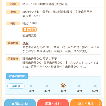
9:00～17:00(実働:7時間) (休憩60分)
時間
2026/10/上旬～最長6ヶ月の派遣期間後、直接雇用予定
期間
★10月～OK！
時給1610円
時給
交通費
交通費支給
受付
仕事内容
大手都市銀行でのロビー案内、税公金の納付、振込、入出金
などの窓口業務や新規口座開設、名義・住所変更な…
職種未経験OK / 英語力不要
応募資格
職種未経験OK！業界未経験OK！【こんな方におススメ！ま
ずはご応募ください／歓迎条件】未経験OKです…
職場の雰囲気
年齢層
20代
30代
40代
50代
60代
気になる!
応募へ進む
詳しく見る