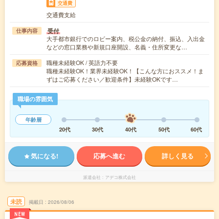
交通費
交通費支給
受付
仕事内容
大手都市銀行でのロビー案内、税公金の納付、振込、入出金
などの窓口業務や新規口座開設、名義・住所変更な…
職種未経験OK / 英語力不要
応募資格
職種未経験OK！業界未経験OK！【こんな方におススメ！ま
ずはご応募ください／歓迎条件】未経験OKです…
職場の雰囲気
年齢層
20代
30代
40代
50代
60代
気になる!
応募へ進む
詳しく見る
派遣会社
アデコ株式会社
未読
掲載日
2026/08/06
NEW