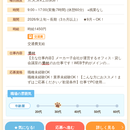
曜日頻度
9:00～17:00(実働:7時間) (休憩60分) ※残業なし
時間
2026/9/上旬～長期（3カ月以上） ★9月～OK！
期間
時給1450円
時給
交通費
交通費支給
受付
仕事内容
【主な仕事内容】メーカー子会社が運営するオフィス・貸し
会議室の
のお仕事です！WEB予約がメインの…
受付
職種未経験OK
応募資格
職種未経験OK！業界未経験OK！【こんな方におススメ！ま
ずはご応募ください／歓迎条件】仕事でPC使用…
職場の雰囲気
年齢層
20代
30代
40代
50代
60代
気になる!
応募へ進む
詳しく見る