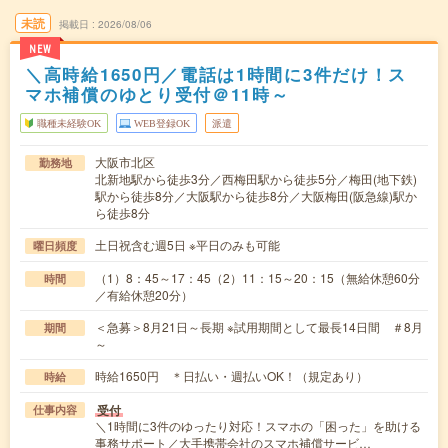
未読
掲載日
2026/08/06
NEW
＼高時給1650円／電話は1時間に3件だけ！ス
マホ補償のゆとり受付＠11時～
職種未経験OK
WEB登録OK
派遣
大阪市北区
勤務地
北新地駅から徒歩3分／西梅田駅から徒歩5分／梅田(地下鉄)
駅から徒歩8分／大阪駅から徒歩8分／大阪梅田(阪急線)駅か
ら徒歩8分
土日祝含む週5日 ※平日のみも可能
曜日頻度
（1）8：45～17：45（2）11：15～20：15（無給休憩60分
時間
／有給休憩20分）
＜急募＞8月21日～長期 ※試用期間として最長14日間 ＃8月
期間
～
時給1650円 ＊日払い・週払いOK！（規定あり）
時給
受付
仕事内容
＼1時間に3件のゆったり対応！スマホの「困った」を助ける
事務サポート／大手携帯会社のスマホ補償サービ…