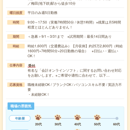
／梅田(地下鉄)駅から徒歩10分
平日のみ週5日勤務
曜日頻度
9:00～17:50（実働7時間50分 / 休憩1時間）※残業は月5時間
時間
程度とほとんどありません！
＜急募＞9/1～3/31まで ※試用期間：最長14日間あり
期間
時給1,600円（交通費込み）【月収例】約25万2,800円（時給
時給
1600円×7時間50分×20日勤務の場合） ※日払い・週払い
OK！
受付
仕事内容
有名な「会計オンラインソフト」に関するお問い合わせ対応
をお願いします。※ご希望や適性に合わせて、以下…
職種未経験OK / ブランクOK / パソコンスキル不要 / 英語力不
応募資格
要
・未経験OK！
職場の雰囲気
年齢層
20代
30代
40代
50代
60代