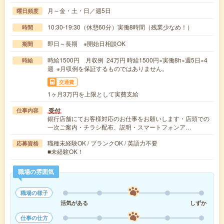
月～金・土・日／週5日
曜日頻度
10:30-19:30（休憩60分）実働8時間（残業少なめ！）
時間
即日～長期 ※開始日相談OK
期間
時給1500円 月収例 24万円 時給1500円×実働8h×週5日×4
時給
週 ※月収例を保証するものではありません。
交通費
1ヶ月3万円を上限として実費支給
受付
仕事内容
銀行店舗にてお客様対応のお仕事をお願いします・店頭での
一次ご案内・チラシ配布、説明・スマートフォンア…
職種未経験OK / ブランクOK / 英語力不要
応募資格
■未経験OK！
職場の雰囲気
職場の様子
活気がある
しずか
仕事の仕方