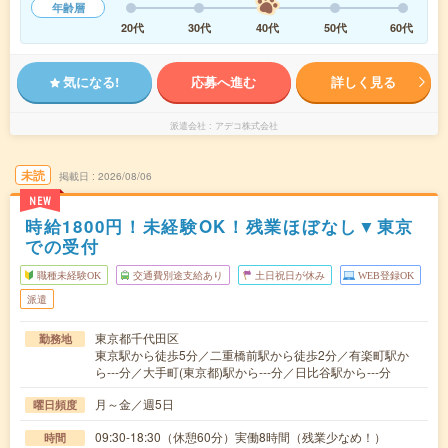
年齢層
20代
30代
40代
50代
60代
気になる!
応募へ進む
詳しく見る
派遣会社
アデコ株式会社
未読
掲載日
2026/08/06
NEW
時給1800円！未経験OK！残業ほぼなし▼東京
での受付
職種未経験OK
交通費別途支給あり
土日祝日が休み
WEB登録OK
派遣
東京都千代田区
勤務地
東京駅から徒歩5分／二重橋前駅から徒歩2分／有楽町駅か
ら---分／大手町(東京都)駅から---分／日比谷駅から---分
月～金／週5日
曜日頻度
09:30-18:30（休憩60分）実働8時間（残業少なめ！）
時間