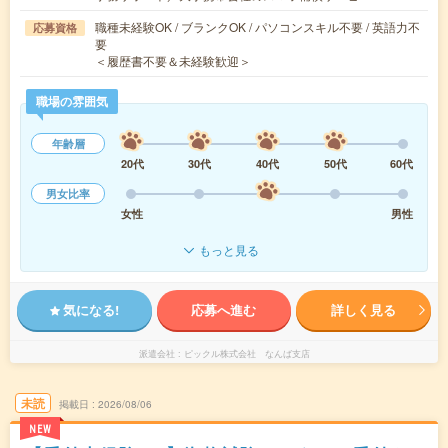
職種未経験OK / ブランクOK / パソコンスキル不要 / 英語力不
応募資格
要
＜履歴書不要＆未経験歓迎＞
職場の雰囲気
年齢層
20代
30代
40代
50代
60代
男女比率
女性
男性
もっと見る
気になる!
応募へ進む
詳しく見る
派遣会社
ピックル株式会社 なんば支店
未読
掲載日
2026/08/06
NEW