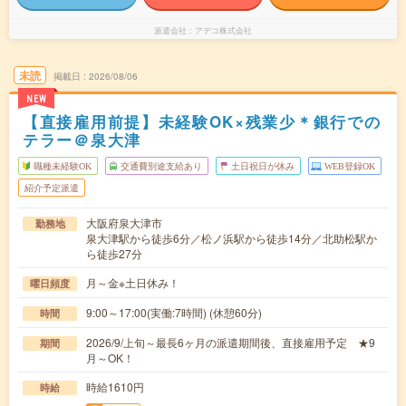
派遣会社
アデコ株式会社
未読
掲載日
2026/08/06
NEW
【直接雇用前提】未経験OK×残業少＊銀行での
テラー＠泉大津
職種未経験OK
交通費別途支給あり
土日祝日が休み
WEB登録OK
紹介予定派遣
大阪府泉大津市
勤務地
泉大津駅から徒歩6分／松ノ浜駅から徒歩14分／北助松駅か
ら徒歩27分
月～金※土日休み！
曜日頻度
9:00～17:00(実働:7時間) (休憩60分)
時間
2026/9/上旬～最長6ヶ月の派遣期間後、直接雇用予定 ★9
期間
月～OK！
時給1610円
時給