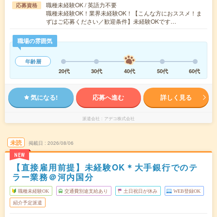
職種未経験OK / 英語力不要
応募資格
職種未経験OK！業界未経験OK！【こんな方におススメ！ま
ずはご応募ください／歓迎条件】未経験OKです…
職場の雰囲気
年齢層
20代
30代
40代
50代
60代
気になる!
応募へ進む
詳しく見る
派遣会社
アデコ株式会社
未読
掲載日
2026/08/06
NEW
【直接雇用前提】未経験OK＊大手銀行でのテ
ラー業務＠河内国分
職種未経験OK
交通費別途支給あり
土日祝日が休み
WEB登録OK
紹介予定派遣