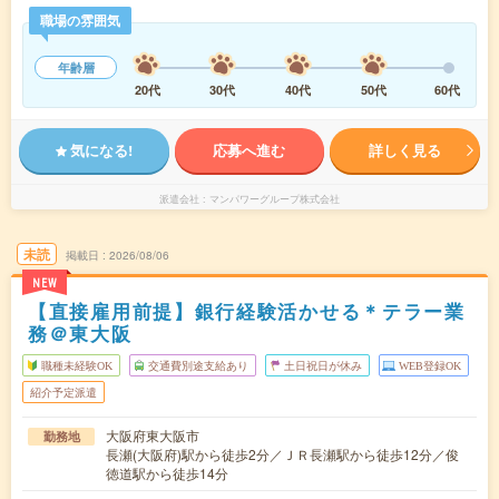
職場の雰囲気
年齢層
20代
30代
40代
50代
60代
気になる!
応募へ進む
詳しく見る
派遣会社
マンパワーグループ株式会社
未読
掲載日
2026/08/06
NEW
【直接雇用前提】銀行経験活かせる＊テラー業
務＠東大阪
職種未経験OK
交通費別途支給あり
土日祝日が休み
WEB登録OK
紹介予定派遣
大阪府東大阪市
勤務地
長瀬(大阪府)駅から徒歩2分／ＪＲ長瀬駅から徒歩12分／俊
徳道駅から徒歩14分