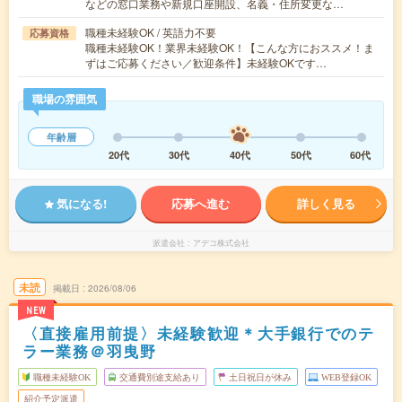
などの窓口業務や新規口座開設、名義・住所変更な…
職種未経験OK / 英語力不要
応募資格
職種未経験OK！業界未経験OK！【こんな方におススメ！ま
ずはご応募ください／歓迎条件】未経験OKです…
職場の雰囲気
年齢層
20代
30代
40代
50代
60代
気になる!
応募へ進む
詳しく見る
派遣会社
アデコ株式会社
未読
掲載日
2026/08/06
NEW
〈直接雇用前提〉未経験歓迎＊大手銀行でのテ
ラー業務＠羽曳野
職種未経験OK
交通費別途支給あり
土日祝日が休み
WEB登録OK
紹介予定派遣