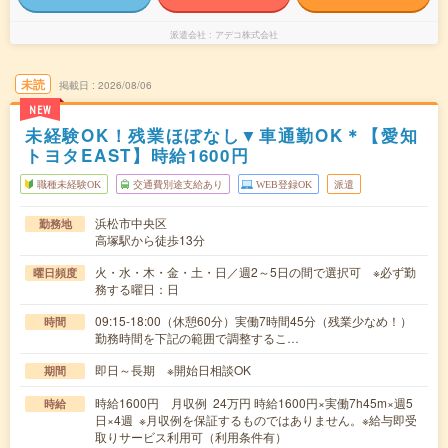
派遣会社
アデコ株式会社
未読
掲載日
2026/08/06
NEW
未経験OK！残業ほぼなし▼車通勤OK＊【愛知
トヨタEAST】時給1600円
職種未経験OK
交通費別途支給あり
WEB登録OK
派遣
浜松市中央区
勤務地
高塚駅から徒歩13分
火・水・木・金・土・日／週2～5日の間で選択可 ※必ず勤
曜日頻度
務する曜日：日
09:15-18:00（休憩60分）実働7時間45分（残業少なめ！）
時間
勤務時間を下記の範囲で調整するこ…
即日～長期 ※開始日相談OK
期間
時給1600円 月収例 24万円 時給1600円×実働7h45m×週5
時給
日×4週 ※月収例を保証するものではありません。※給与即受
取りサービス利用可（利用条件有）