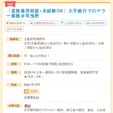
NEW
〈直接雇用前提×未経験OK〉大手銀行でのテラ
ー業務＠羽曳野
職種未経験OK
交通費別途支給あり
土日祝日が休み
WEB登録OK
紹介予定派遣
大阪府羽曳野市
勤務地
古市(大阪府)駅から徒歩2分／駒ケ谷駅から徒歩26分／土師
ノ里駅から徒歩28分
月～金※土日休み！
曜日頻度
9:00～17:00(実働:7時間) (休憩60分)
時間
2026/10/上旬～最長6ヶ月の派遣期間後、直接雇用予定
期間
★10月～OK！
時給1610円
時給
交通費
交通費支給
受付
仕事内容
大手都市銀行でのロビー案内、税公金の納付、振込、入出金