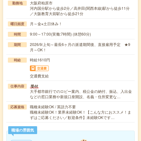
大阪府柏原市
勤務地
河内国分駅から徒歩2分／高井田(関西本線)駅から徒歩11分
／大阪教育大前駅から徒歩21分
月～金※土日休み！
曜日頻度
9:00～17:00(実働:7時間) (休憩60分)
時間
2026/9/上旬～最長6ヶ月の派遣期間後、直接雇用予定 ★9
期間
月～OK！
時給1610円
時給
交通費
交通費支給
受付
仕事内容
大手都市銀行でのロビー案内、税公金の納付、振込、入出金
などの窓口業務や新規口座開設、名義・住所変更な…
職種未経験OK / 英語力不要
応募資格
職種未経験OK！業界未経験OK！【こんな方におススメ！ま
ずはご応募ください／歓迎条件】未経験OKです…
職場の雰囲気