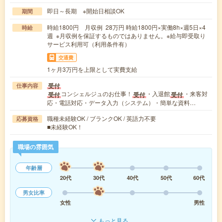
即日～長期 ※開始日相談OK
期間
時給1800円 月収例 28万円 時給1800円×実働8h×週5日×4
時給
週 ※月収例を保証するものではありません。※給与即受取り
サービス利用可（利用条件有）
交通費
1ヶ月3万円を上限として実費支給
受付
仕事内容
コンシェルジュのお仕事！
・入退館
・来客対
受付
受付
受付
応・電話対応・データ入力（システム）・簡単な資料…
職種未経験OK / ブランクOK / 英語力不要
応募資格
■未経験OK！
職場の雰囲気
年齢層
20代
30代
40代
50代
60代
男女比率
女性
男性
もっと見る