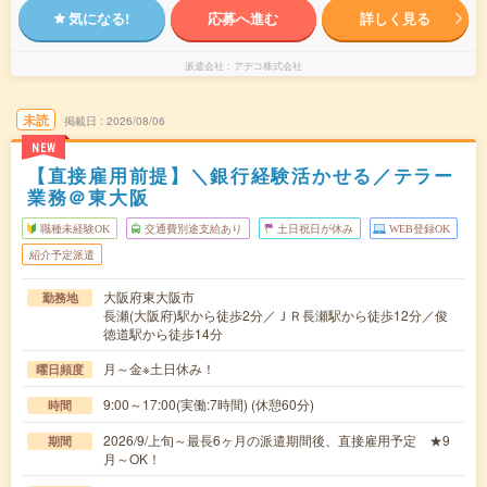
気になる!
応募へ進む
詳しく見る
派遣会社
アデコ株式会社
未読
掲載日
2026/08/06
NEW
【直接雇用前提】＼銀行経験活かせる／テラー
業務＠東大阪
職種未経験OK
交通費別途支給あり
土日祝日が休み
WEB登録OK
紹介予定派遣
大阪府東大阪市
勤務地
長瀬(大阪府)駅から徒歩2分／ＪＲ長瀬駅から徒歩12分／俊
徳道駅から徒歩14分
月～金※土日休み！
曜日頻度
9:00～17:00(実働:7時間) (休憩60分)
時間
2026/9/上旬～最長6ヶ月の派遣期間後、直接雇用予定 ★9
期間
月～OK！