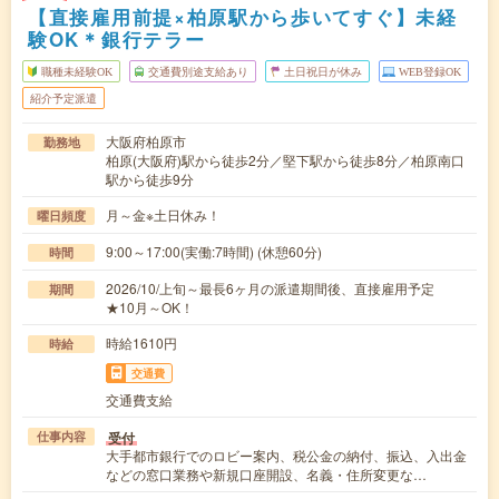
【直接雇用前提×柏原駅から歩いてすぐ】未経
験OK＊銀行テラー
職種未経験OK
交通費別途支給あり
土日祝日が休み
WEB登録OK
紹介予定派遣
大阪府柏原市
勤務地
柏原(大阪府)駅から徒歩2分／堅下駅から徒歩8分／柏原南口
駅から徒歩9分
月～金※土日休み！
曜日頻度
9:00～17:00(実働:7時間) (休憩60分)
時間
2026/10/上旬～最長6ヶ月の派遣期間後、直接雇用予定
期間
★10月～OK！
時給1610円
時給
交通費
交通費支給
受付
仕事内容
大手都市銀行でのロビー案内、税公金の納付、振込、入出金
などの窓口業務や新規口座開設、名義・住所変更な…