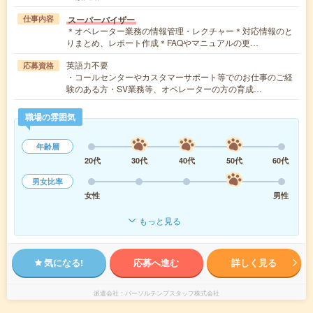
スーパーバイザー
仕事内容
＊オペレーター業務の情報管理・レクチャー＊対応情報のと
りまとめ、レポート作成＊FAQやマニュアルの更…
英語力不要
応募資格
・コールセンターやカスタマーサポート等でのお仕事のご経
験のある方・SV業務等、オペレーターの方の育成…
職場の雰囲気
年齢層
20代
30代
40代
50代
60代
男女比率
女性
男性
もっと見る
気になる!
応募へ進む
詳しく見る
派遣会社
パーソルテンプスタッフ株式会社