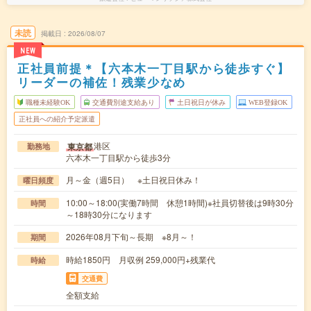
未読
掲載日
2026/08/07
NEW
正社員前提＊【六本木一丁目駅から徒歩すぐ】
リーダーの補佐！残業少なめ
職種未経験OK
交通費別途支給あり
土日祝日が休み
WEB登録OK
正社員への紹介予定派遣
港区
東京都
勤務地
六本木一丁目駅から徒歩3分
月～金（週5日） ※土日祝日休み！
曜日頻度
10:00～18:00(実働7時間 休憩1時間)※社員切替後は9時30分
時間
～18時30分になります
2026年08月下旬～長期 ※8月～！
期間
時給1850円 月収例 259,000円+残業代
時給
交通費
全額支給