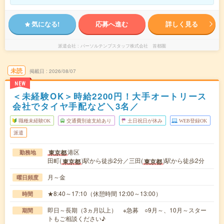
気になる!
応募へ進む
詳しく見る
派遣会社
パーソルテンプスタッフ株式会社 首都圏
未読
掲載日
2026/08/07
NEW
＜未経験OK＞時給2200円！大手オートリース
会社でタイヤ手配など＼3名／
職種未経験OK
交通費別途支給あり
土日祝日が休み
WEB登録OK
派遣
港区
東京都
勤務地
田町(
)駅から徒歩2分／三田(
)駅から徒歩2分
東京都
東京都
月～金
曜日頻度
★8:40～17:10（休憩時間 12:00～13:00）
時間
即日～長期（3ヵ月以上） ※急募 ○9月～、10月～スター
期間
トもご相談ください♪