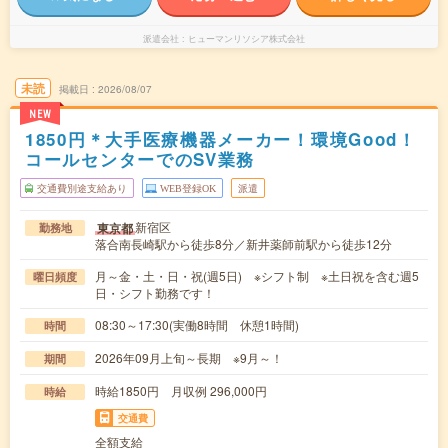
派遣会社
ヒューマンリソシア株式会社
未読
掲載日
2026/08/07
NEW
1850円＊大手医療機器メーカー！環境Good！
コールセンターでのSV業務
交通費別途支給あり
WEB登録OK
派遣
新宿区
東京都
勤務地
落合南長崎駅から徒歩8分／新井薬師前駅から徒歩12分
月～金・土・日・祝(週5日) ※シフト制 ※土日祝を含む週5
曜日頻度
日・シフト勤務です！
08:30～17:30(実働8時間 休憩1時間)
時間
2026年09月上旬～長期 ※9月～！
期間
時給1850円 月収例 296,000円
時給
交通費
全額支給