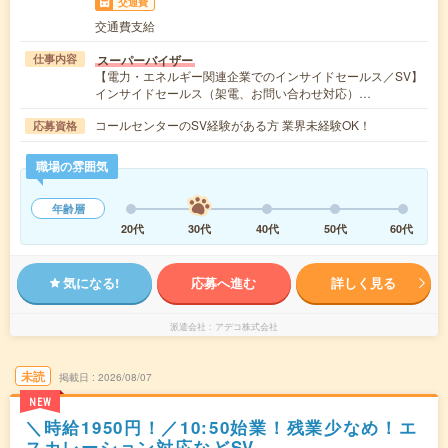
交通費
交通費支給
スーパーバイザー
仕事内容
【電力・エネルギー関連企業でのインサイドセールス／SV】
インサイドセールス（架電、お問い合わせ対応）…
コールセンターのSV経験がある方 業界未経験OK！
応募資格
職場の雰囲気
年齢層
20代
30代
40代
50代
60代
気になる!
応募へ進む
詳しく見る
派遣会社
アデコ株式会社
未読
掲載日
2026/08/07
NEW
＼時給1950円！／10:50始業！残業少なめ！エ
スカレーション対応などSV