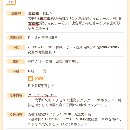
派遣
千代田区
東京都
勤務地
大手町(
)駅から徒歩1分／東京駅から徒歩---分／神田(
東京都
)駅から徒歩---分／日比谷駅から徒歩---分／有楽町駅
東京都
から徒歩---分
月～金の平日週5日
曜日頻度
9：00～17：30（休憩60分）※就業時間は今後9:00~18:00へ
時間
変更の可能性あり
随時入社～長期 ※試用期間無し
期間
時給2300円
時給
交通費
月上限5万円まで
スーパーバイザー
仕事内容
／ 大手町で好アクセス！通勤ラクラク！ マネジメント経
験を活かして活躍＼官公庁関連の事務センターにて…
職種未経験OK / ブランクOK / 英語力不要
応募資格
・基本的なPCスキル・Excel SUM関数程度 簡単な表やリ
ストが作成できるレベル(1)マネジメン…