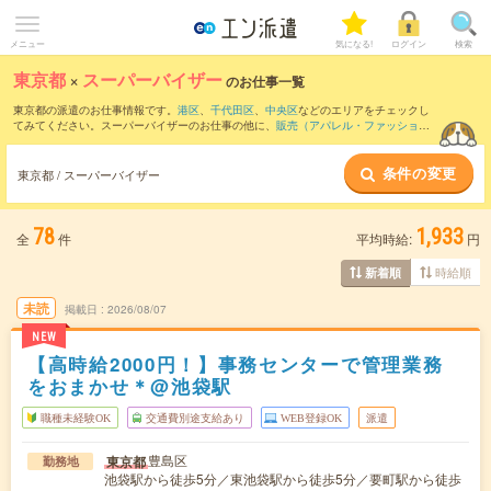
メニュー
気になる!
ログイン
検索
東京都
×
スーパーバイザー
のお仕事一覧
東京都の派遣のお仕事情報です。
港区
、
千代田区
、
中央区
などのエリアをチェックし
てみてください。スーパーバイザーのお仕事の他に、
販売（アパレル・ファッショ
ン・コスメ）
、
テレマーケティング・テレフォンオペレーター・コールセンター
、
窓
口・ショールーム・カウンター受付
などを取り揃えています。さらに、
短期
・
単発
な
条件の変更
どの期間や、
職種未経験OK
などのこだわり条件で絞り込んでいただけます。職種辞
東京都 / スーパーバイザー
典：
スーパーバイザーのお仕事とは？とは？
78
1,933
全
件
平均時給:
円
時給順
新着順
未読
掲載日
2026/08/07
NEW
【高時給2000円！】事務センターで管理業務
をおまかせ＊@池袋駅
職種未経験OK
交通費別途支給あり
WEB登録OK
派遣
豊島区
東京都
勤務地
池袋駅から徒歩5分／東池袋駅から徒歩5分／要町駅から徒歩