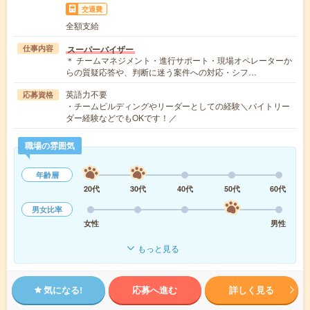
交通費
全額支給
スーパーバイザー
仕事内容
＊ チームマネジメント・進行サポート・現場オペレーターか
らの質疑応答や、判断に迷う案件への対応・シフ…
英語力不要
応募資格
・チームビルディングやリーダーとしての経験＼バイトリー
ダー経験などでもOKです！／
職場の雰囲気
年齢層
20代
30代
40代
50代
60代
男女比率
女性
男性
もっと見る
気になる!
応募へ進む
詳しく見る