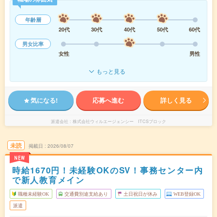
年齢層
20代
30代
40代
50代
60代
男女比率
女性
男性
もっと見る
気になる!
応募へ進む
詳しく見る
派遣会社
株式会社ウィルエージェンシー ITCSブロック
未読
掲載日
2026/08/07
NEW
時給1670円！未経験OKのSV！事務センター内
で新人教育メイン
職種未経験OK
交通費別途支給あり
土日祝日が休み
WEB登録OK
派遣