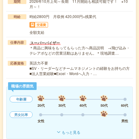
2026年10月上旬～長期 11月開始も相談可能です！ ※10
期間
月～！
時給2800円 月収例 420,000円+残業代
時給
交通費
全額支給
スーパーバイザー
仕事内容
＊商品に興味をもってもらった方へ商品説明 →飛び込み・
テレアポなどの営業活動はありません。＊現地調査…
英語力不要
応募資格
■SV・リーダーなどチームマネジメントの経験をお持ちの方
■法人営業経験■Excel・Wordへ入力・…
職場の雰囲気
年齢層
20代
30代
40代
50代
60代
男女比率
女性
男性
もっと見る