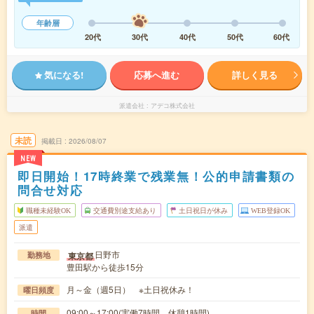
年齢層
20代
30代
40代
50代
60代
気になる!
応募へ進む
詳しく見る
派遣会社
アデコ株式会社
未読
掲載日
2026/08/07
NEW
即日開始！17時終業で残業無！公的申請書類の
問合せ対応
職種未経験OK
交通費別途支給あり
土日祝日が休み
WEB登録OK
派遣
日野市
東京都
勤務地
豊田駅から徒歩15分
月～金（週5日） ※土日祝休み！
曜日頻度
09:00～17:00(実働7時間 休憩1時間)
時間