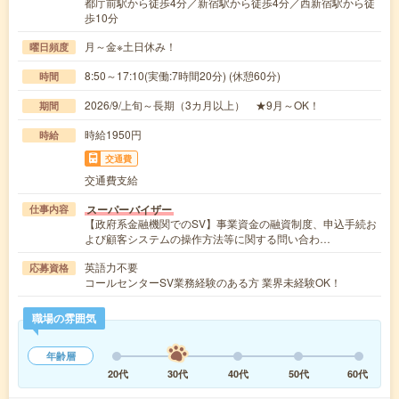
都庁前駅から徒歩4分／新宿駅から徒歩4分／西新宿駅から徒
歩10分
月～金※土日休み！
曜日頻度
8:50～17:10(実働:7時間20分) (休憩60分)
時間
2026/9/上旬～長期（3カ月以上） ★9月～OK！
期間
時給1950円
時給
交通費
交通費支給
スーパーバイザー
仕事内容
【政府系金融機関でのSV】事業資金の融資制度、申込手続お
よび顧客システムの操作方法等に関する問い合わ…
英語力不要
応募資格
コールセンターSV業務経験のある方 業界未経験OK！
職場の雰囲気
年齢層
20代
30代
40代
50代
60代