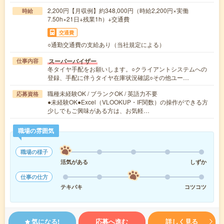
2,200円【月収例】約348,000円（時給2,200円×実働
時給
7.50h×21日+残業1h）+交通費
交通費
○通勤交通費の支給あり（当社規定による）
スーパーバイザー
仕事内容
冬タイヤ手配をお願いします。○クライアントシステムへの
登録、手配に伴うタイヤ在庫状況確認○その他ユー…
職種未経験OK / ブランクOK / 英語力不要
応募資格
●未経験OK●Excel（VLOOKUP・IF関数）の操作ができる方
少しでもご興味がある方は、お気軽…
職場の雰囲気
職場の様子
活気がある
しずか
仕事の仕方
テキパキ
コツコツ
気になる!
応募へ進む
詳しく見る