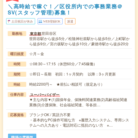
＼高時給で稼ぐ！／区役所内での事務業務＠
SV(スタッフ管理)募集！
土日祝日が休み
WEB登録OK
派遣
世田谷区
東京都
勤務地
世田谷駅から徒歩5分／松陰神社前駅から徒歩5分／上町駅か
ら徒歩9分／宮の坂駅から徒歩10分／豪徳寺駅から徒歩20分
☆月～金
曜日頻度
☆08:30～17:15（休憩60分／7:45稼働）
時間
☆即日～長期 初回：1ヶ月契約 以降：3ヶ月更新
期間
時給2200円～ ★前払い相談可（規定あり）
時給
スーパーバイザー
仕事内容
▼主な内容▼(1)国保年金、保険料関連業務(2)高齢福祉関連
業務(3)介護保険、社会福祉関連、等各担…
ブランクOK / 英語力不要
応募資格
・基本的なPC操作可能な方 ※履歴入力システム、専用シス
テムへの入力あり・電話対応に抵抗のない方 ※…
職場の雰囲気