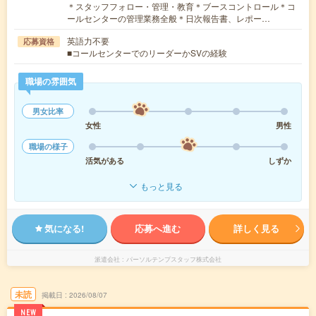
＊スタッフフォロー・管理・教育＊ブースコントロール＊コ
ールセンターの管理業務全般＊日次報告書、レポー…
英語力不要
応募資格
■コールセンターでのリーダーかSVの経験
職場の雰囲気
男女比率
女性
男性
職場の様子
活気がある
しずか
もっと見る
気になる!
応募へ進む
詳しく見る
派遣会社
パーソルテンプスタッフ株式会社
未読
掲載日
2026/08/07
NEW