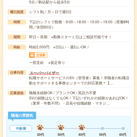
5分／駒込駅から徒歩5分
シフト制／月～日で週5日
曜日頻度
下記のシフトで勤務・9:00～18:00・10:00～19:00（実働8時
時間
間／休憩60分）
即日～長期 ※勤務スタート日はご相談可能です！
期間
時給2,000円 ※日払い・週払いOK！
時給
交通費
一部支給 ※規定有り
スーパーバイザー
仕事内容
転職サポートサービスのSV（管理者）募集！求職者の転職活
動をサポートする事務センターでの対応業務＊【…
職種未経験OK / ブランクOK / 英語力不要
応募資格
SVの経験はなくてもOK！下記いずれかの経験があればOK！
（業界・年数不問）・店長や役職経験・マネジ…
職場の雰囲気
年齢層
20代
30代
40代
50代
60代