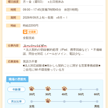
月～金（週5日） ※土日祝休み
曜日頻度
09:00～17:45(実働7時間45分 休憩1時間)
時間
2026年09月上旬～長期 ※9月～！
期間
時給2200円
時給
交通費
全額支給
スーパーバイザー
仕事内容
＊法人契約の登録/解約処理（iPad、携帯回線など）＊不備確
認、問合せ対応（メールがメイン、電話少な…
英語力不要
応募資格
■法人対応経験者■何かしら契約ごとに関する営業事務経験■
ご自宅にWi-Fi環境整っている方
職場の雰囲気
年齢層
20代
30代
40代
50代
60代
男女比率
女性
男性