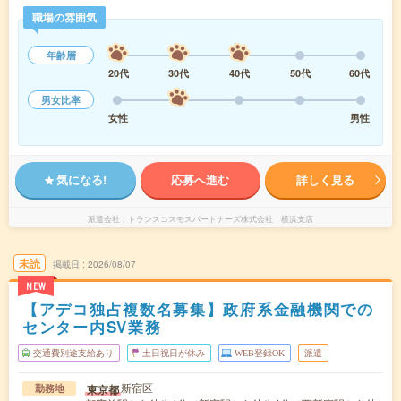
職場の雰囲気
年齢層
20代
30代
40代
50代
60代
男女比率
女性
男性
気になる!
応募へ進む
詳しく見る
派遣会社
トランスコスモスパートナーズ株式会社 横浜支店
未読
掲載日
2026/08/07
NEW
【アデコ独占複数名募集】政府系金融機関での
センター内SV業務
交通費別途支給あり
土日祝日が休み
WEB登録OK
派遣
新宿区
東京都
勤務地