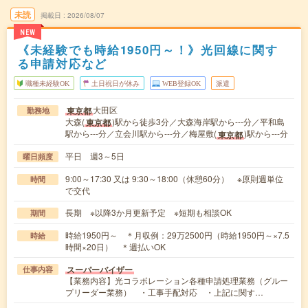
未読
掲載日
2026/08/07
NEW
《未経験でも時給1950円～！》光回線に関す
る申請対応など
職種未経験OK
土日祝日が休み
WEB登録OK
派遣
大田区
東京都
勤務地
大森(
)駅から徒歩3分／大森海岸駅から---分／平和島
東京都
駅から---分／立会川駅から---分／梅屋敷(
)駅から---分
東京都
平日 週3～5日
曜日頻度
9:00～17:30 又は 9:30～18:00（休憩60分） ※原則週単位
時間
で交代
長期 ※以降3か月更新予定 ※短期も相談OK
期間
時給1950円～ ＊月収例：29万2500円（時給1950円～×7.5
時給
時間×20日） ＊週払いOK
スーパーバイザー
仕事内容
【業務内容】光コラボレーション各種申請処理業務（グルー
プリーダー業務） ・工事手配対応 ・上記に関す…