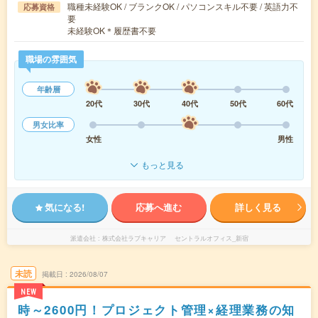
職種未経験OK / ブランクOK / パソコンスキル不要 / 英語力不
応募資格
要
未経験OK＊履歴書不要
職場の雰囲気
年齢層
20代
30代
40代
50代
60代
男女比率
女性
男性
もっと見る
気になる!
応募へ進む
詳しく見る
派遣会社
株式会社ラブキャリア セントラルオフィス_新宿
未読
掲載日
2026/08/07
NEW
時～2600円！プロジェクト管理×経理業務の知