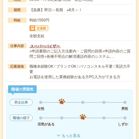
【急募】即日～長期 ※8月～！
期間
時給1550円
時給
交通費
全額支給
スーパーバイザー
仕事内容
○申請書類のご記入方法案内・ご質問の回答○申請内容のご質
問ご回答○各種不明点の解消通話内容のシステム…
職種未経験OK / ブランクOK / パソコンスキル不要 / 英語力不
応募資格
要
お電話を使用した業務経験がある方PC入力ができる方
職場の雰囲気
男女比率
女性
男性
職場の様子
活気がある
しずか
もっと見る