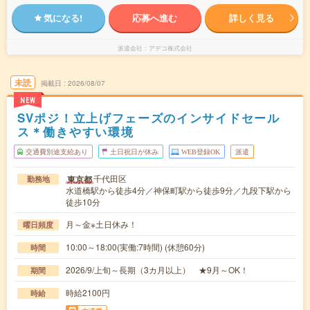
気になる!
応募へ進む
詳しく見る
派遣会社
アデコ株式会社
未読
掲載日
2026/08/07
NEW
SVポジ！立上げフェーズのインサイドセール
ス＊働きやすい環境
交通費別途支給あり
土日祝日が休み
WEB登録OK
派遣
千代田区
東京都
勤務地
水道橋駅から徒歩4分／神保町駅から徒歩9分／九段下駅から
徒歩10分
月～金※土日休み！
曜日頻度
10:00～18:00(実働:7時間) (休憩60分)
時間
2026/9/上旬～長期（3カ月以上） ★9月～OK！
期間
時給2100円
時給