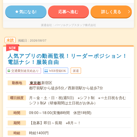
気になる!
応募へ進む
詳しく見る
派遣会社
パーソルテンプスタッフ株式会社
未読
掲載日
2026/08/07
NEW
人気アプリの動画監視！リーダーポジション！
電話ナシ！服装自由
交通費別途支給あり
WEB登録OK
派遣
新宿区
東京都
勤務地
都庁前駅から徒歩5分／西新宿駅から徒歩7分
月～金・土・日・祝(週5日) ※シフト制 ※⇒土日祝を含む
曜日頻度
シフト制♪（研修期間は土日祝がお休み）
09:00～18:00(実働8時間 休憩1時間)
時間
【急募】即日～長期 ※8月～！
期間
時給1400円
時給