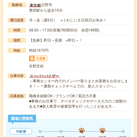
日野市
東京都
勤務地
豊田駅から徒歩15分
月～金（週5日） ※うれしい土日祝日お休み！
曜日頻度
08:30～17:00(実働7時間30分 休憩1時間)
時間
【急募】即日～長期 ※即日～！
期間
時給1670円
時給
交通費
全額支給
スーパーバイザー
仕事内容
～事務センター内でのメンバー取りまとめ業務をお任せしま
す！～＊書類チェックチームでの、新人スタッフへ…
職種未経験OK / ブランクOK / 英語力不要
応募資格
■事務のお仕事で、データチェックやデータ入力のご経験の
ある方■新人教育や後輩指導を行ったことがある方…
職場の雰囲気
年齢層