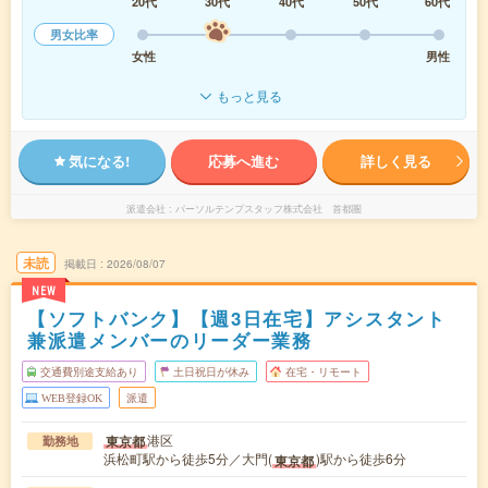
20代
30代
40代
50代
60代
男女比率
女性
男性
もっと見る
気になる!
応募へ進む
詳しく見る
派遣会社
パーソルテンプスタッフ株式会社 首都圏
未読
掲載日
2026/08/07
NEW
【ソフトバンク】【週3日在宅】アシスタント
兼派遣メンバーのリーダー業務
交通費別途支給あり
土日祝日が休み
在宅・リモート
WEB登録OK
派遣
港区
東京都
勤務地
浜松町駅から徒歩5分／大門(
)駅から徒歩6分
東京都