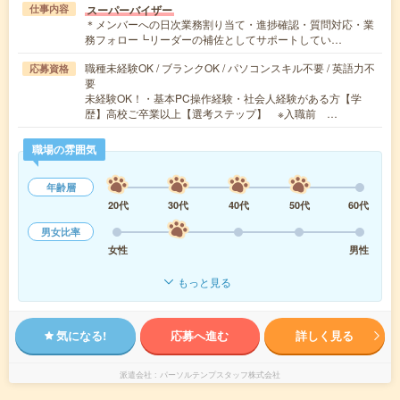
スーパーバイザー
仕事内容
＊メンバーへの日次業務割り当て・進捗確認・質問対応・業
務フォロー┗リーダーの補佐としてサポートしてい…
職種未経験OK / ブランクOK / パソコンスキル不要 / 英語力不
応募資格
要
未経験OK！・基本PC操作経験・社会人経験がある方【学
歴】高校ご卒業以上【選考ステップ】 ※入職前 …
職場の雰囲気
年齢層
20代
30代
40代
50代
60代
男女比率
女性
男性
もっと見る
気になる!
応募へ進む
詳しく見る
派遣会社
パーソルテンプスタッフ株式会社