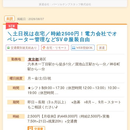
派遣会社
パーソルテンプスタッフ株式会社
未読
掲載日
2026/08/07
NEW
＼土日祝は在宅／時給2500円！電力会社でオ
ペレーター管理などSV＠服装自由
交通費別途支給あり
在宅・リモート
WEB登録OK
派遣
港区
東京都
勤務地
六本木一丁目駅から徒歩1分／溜池山王駅から---分／神谷町
駅から---分
月～金/土/日/祝
曜日頻度
★シフト制9:00～17:30（休憩時間 12:00～13:00）10:30～
時間
19:00（休憩時間 …
即日～長期（3ヵ月以上） ※急募 ○8月～、9月～スタート
期間
もご相談ください♪
2,500円【月収例】約449,000円（時給2,500円×実働
時給
7.50h×21日+残業20h）+交通費
交通費