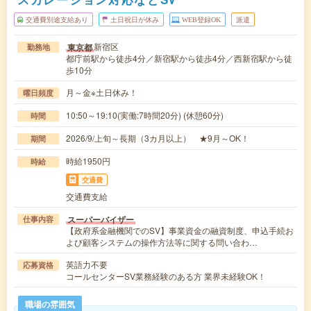
交通費別途支給あり
土日祝日が休み
WEB登録OK
派遣
新宿区
東京都
勤務地
都庁前駅から徒歩4分／新宿駅から徒歩4分／西新宿駅から徒
歩10分
月～金※土日休み！
曜日頻度
10:50～19:10(実働:7時間20分) (休憩60分)
時間
2026/9/上旬～長期（3カ月以上） ★9月～OK！
期間
時給1950円
時給
交通費
交通費支給
スーパーバイザー
仕事内容
【政府系金融機関でのSV】事業資金の融資制度、申込手続お
よび顧客システムの操作方法等に関する問い合わ…
英語力不要
応募資格
コールセンターSV業務経験のある方 業界未経験OK！
職場の雰囲気