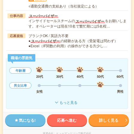
○通勤交通費の支給あり（当社規定による）
スーパーバイザー
仕事内容
インサイドセールスチームの
をお願いしま
スーパーバイザー
す。オペレーターは現在10名で繁忙期には5名程…
ブランクOK / 英語力不要
応募資格
●
の経験がある方（受架電は問わず）
スーパーバイザー
●Excel（IF関数の利用）の操作ができる方少し…
職場の雰囲気
年齢層
20代
30代
40代
50代
60代
男女比率
女性
男性
もっと見る
気になる!
応募へ進む
詳しく見る
派遣会社
ヒューマンリソシア株式会社