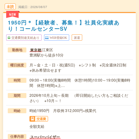
未読
掲載日
2026/08/07
NEW
1950円＊【経験者、募集！】社員化実績あ
り！コールセンターSV
交通費別途支給あり
WEB登録OK
派遣
江東区
東京都
勤務地
豊洲駅から徒歩10分
月～金・土・日・祝(週5日) ※シフト制 ※完全週休2日制
曜日頻度
※休み希望出せます
09:00～18:00(実働8時間 休憩1時間)10:00～19:00(実働8時
時間
間 休憩1時間)※上…
2026年10月上旬～長期 （即日開始したい方もご相談くだ
期間
さい） ※10月～！
時給1950円 月収例 312,000円+残業代
時給
交通費
全額支給
スーパーバイザー
仕事内容