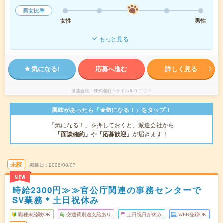
男女比率
女性
男性
もっと見る
気になる!
応募へ進む
詳しく見る
派遣会社
株式会社トライバルユニット
興味があったら「★気になる！」をタップ！
「気になる！」を押しておくと、派遣会社から
「面談確約」
や
「応募歓迎」
が届きます！
未読
掲載日
2026/08/07
NEW
時給2300円≫≫官公庁関連の事務センターで
SV業務＊土日祝休み
職種未経験OK
交通費別途支給あり
土日祝日が休み
WEB登録OK