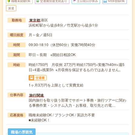
職種未経験OK
交通費別途支給あり
土日祝日が休み
WEB登録OK
派遣
港区
東京都
勤務地
浜松町駅から徒歩8分／竹芝駅から徒歩1分
月～金／週5日
曜日頻度
09:30-18:10（休憩60分）実働7時間40分
時間
即日～長期 ※開始日相談OK
期間
時給1750円 月収例 27万円 時給1750円×実働7h40m×週5
時給
日×4週+残業5h ※月収例を保証するものではありません。
交通費
1ヶ月3万円を上限として実費支給
旅行関連
仕事内容
国内旅行を取り扱う部署でサポート事務・旅行ツアーに関わ
る事務作業・システム入力・お客様、取引先との電…
職種未経験OK / ブランクOK / 英語力不要
応募資格
■未経験OK！
職場の雰囲気