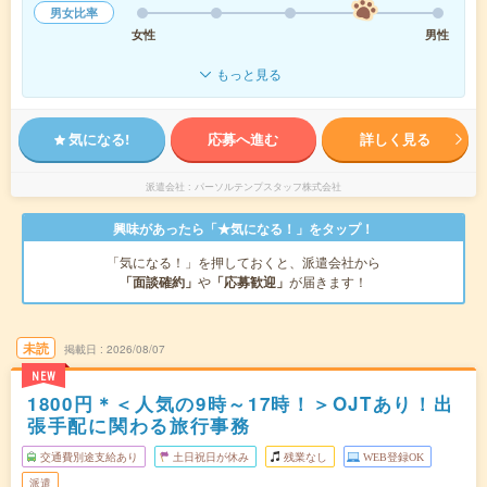
男女比率
女性
男性
もっと見る
気になる!
応募へ進む
詳しく見る
派遣会社
パーソルテンプスタッフ株式会社
興味があったら「★気になる！」をタップ！
「気になる！」を押しておくと、派遣会社から
「面談確約」
や
「応募歓迎」
が届きます！
未読
掲載日
2026/08/07
NEW
1800円＊＜人気の9時～17時！＞OJTあり！出
張手配に関わる旅行事務
交通費別途支給あり
土日祝日が休み
残業なし
WEB登録OK
派遣