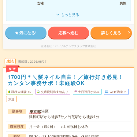
女性
男性
もっと見る
気になる!
応募へ進む
詳しく見る
派遣会社
パーソルテンプスタッフ株式会社
未読
掲載日
2026/08/07
NEW
1700円＊＼髪ネイル自由！／旅行好き必見！
カンタン事務サポ！未経験OK
職種未経験OK
交通費別途支給あり
土日祝日が休み
WEB登録OK
派遣
港区
東京都
勤務地
浜松町駅から徒歩7分／竹芝駅から徒歩1分
月～金（週5日） ※土日祝日お休み
曜日頻度
09:30～18:10(実働7時間40分 休憩1時間)
時間