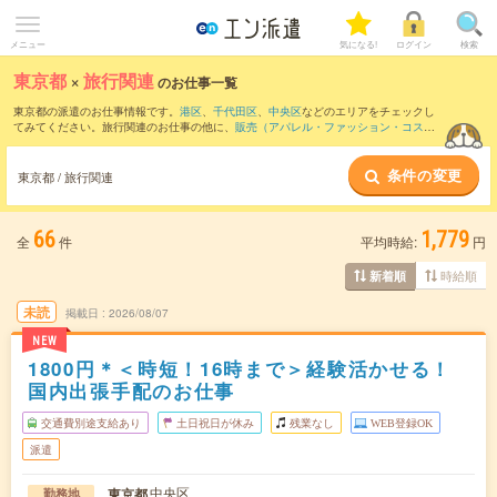
メニュー
気になる!
ログイン
検索
東京都
×
旅行関連
のお仕事一覧
東京都の派遣のお仕事情報です。
港区
、
千代田区
、
中央区
などのエリアをチェックし
てみてください。旅行関連のお仕事の他に、
販売（アパレル・ファッション・コス
メ）
、
テレマーケティング・テレフォンオペレーター・コールセンター
、
窓口・ショ
ールーム・カウンター受付
などを取り揃えています。さらに、
短期
・
単発
などの期間
条件の変更
や、
職種未経験OK
などのこだわり条件で絞り込んでいただけます。職種辞典：
旅行関
東京都 / 旅行関連
連のお仕事とは？とは？
66
1,779
全
件
平均時給:
円
時給順
新着順
未読
掲載日
2026/08/07
NEW
1800円＊＜時短！16時まで＞経験活かせる！
国内出張手配のお仕事
交通費別途支給あり
土日祝日が休み
残業なし
WEB登録OK
派遣
中央区
東京都
勤務地