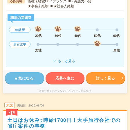
職種未経験OK / ブランクOK / 英語力不要
応募資格
★事務未経験OK★社会人経験
職場の雰囲気
年齢層
20代
30代
40代
50代
60代
男女比率
女性
男性
もっと見る
気になる!
応募へ進む
詳しく見る
派遣会社
パーソルテンプスタッフ株式会社
未読
掲載日
2026/08/06
NEW
土日はお休み○時給1700円！大手旅行会社での
省庁案件の事務