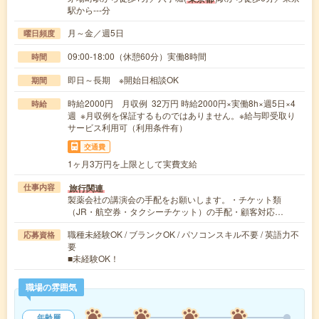
駅から---分
月～金／週5日
曜日頻度
09:00-18:00（休憩60分）実働8時間
時間
即日～長期 ※開始日相談OK
期間
時給2000円 月収例 32万円 時給2000円×実働8h×週5日×4
時給
週 ※月収例を保証するものではありません。※給与即受取り
サービス利用可（利用条件有）
交通費
1ヶ月3万円を上限として実費支給
旅行関連
仕事内容
製薬会社の講演会の手配をお願いします。・チケット類
（JR・航空券・タクシーチケット）の手配・顧客対応…
職種未経験OK / ブランクOK / パソコンスキル不要 / 英語力不
応募資格
要
■未経験OK！
職場の雰囲気
年齢層