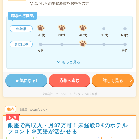
なにかしらの事務経験をお持ちの方
職場の雰囲気
年齢層
20代
30代
40代
50代
60代
男女比率
女性
男性
もっと見る
気になる!
応募へ進む
詳しく見る
派遣会社
パーソルテンプスタッフ株式会社
未読
掲載日
2026/08/07
NEW
銀座で高収入・月37万可！未経験OKのホテル
フロント＠英語が活かせる