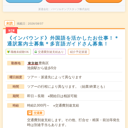
派遣会社
パーソルテンプスタッフ株式会社
未読
掲載日
2026/08/07
NEW
《インバウンド》外国語を活かしたお仕事！＊
通訳案内士募集＊多言語ガイドさん募集！
職種未経験OK
交通費別途支給あり
紹介予定派遣
豊島区
東京都
勤務地
池袋駅から徒歩5分
ツアー・派遣先によって異なります
曜日頻度
ツアーの行程により異なります。（始業/終業とも）
時間
即日～長期 ※開始日は相談可能
期間
時給2,000円～ ※交通費別途支給
時給
交通費
交通費別途支給します。その他、打合せ・精算・前泊等発生
時は別途手当もあります。