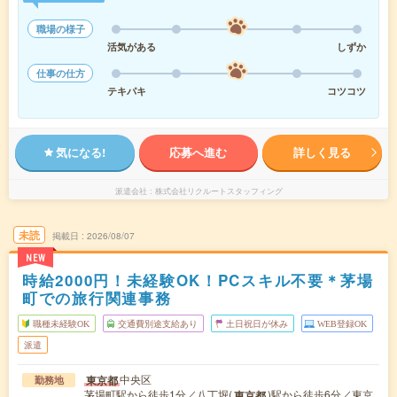
職場の様子
活気がある
しずか
仕事の仕方
テキパキ
コツコツ
気になる!
応募へ進む
詳しく見る
派遣会社
株式会社リクルートスタッフィング
未読
掲載日
2026/08/07
NEW
時給2000円！未経験OK！PCスキル不要＊茅場
町での旅行関連事務
職種未経験OK
交通費別途支給あり
土日祝日が休み
WEB登録OK
派遣
中央区
東京都
勤務地
茅場町駅から徒歩1分／八丁堀(
)駅から徒歩6分／東京
東京都