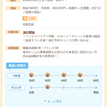
期間
時給1800円 月収例：283,500円＋残業代＋交通費（月21日
時給
ご就業の場合）
交通費
全額支給
旅行関連
仕事内容
＊パッケージツアー手配・サポート＊チケット引換券の確認
＊販促チラシ作成＊旅行予約サイトでの問い合わせ…
職種未経験OK / ブランクOK
応募資格
★何かしらの事務経験をお持ちの方★英語に抵抗のない方
(Google翻訳等の使用OK！）
職場の雰囲気
年齢層
20代
30代
40代
50代
60代
男女比率
女性
男性
もっと見る