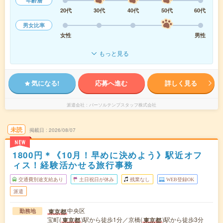
年齢層
20代
30代
40代
50代
60代
男女比率
女性
男性
もっと見る
気になる!
応募へ進む
詳しく見る
派遣会社
パーソルテンプスタッフ株式会社
未読
掲載日
2026/08/07
NEW
1800円＊《10月！早めに決めよう》駅近オフ
ィス！経験活かせる旅行事務
交通費別途支給あり
土日祝日が休み
残業なし
WEB登録OK
派遣
中央区
東京都
勤務地
宝町(
)駅から徒歩1分／京橋(
)駅から徒歩3分
東京都
東京都