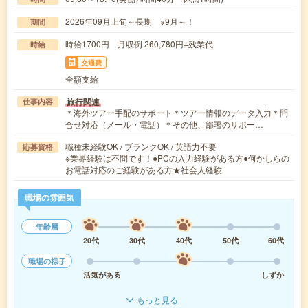
2026年09月上旬～長期 ※9月～！
期間
時給1700円 月収例 260,780円+残業代
時給
交通費
全額支給
旅行関連
仕事内容
＊海外ツアー手配のサポート＊ツアー情報のデータ入力＊問
合せ対応（メール・電話）＊その他、部署のサポー…
職種未経験OK / ブランクOK / 英語力不要
応募資格
※業界経験は不問です！●PCの入力経験がある方●何かしらの
お電話対応のご経験がある方★社会人経験
職場の雰囲気
年齢層
20代
30代
40代
50代
60代
職場の様子
活気がある
しずか
もっと見る