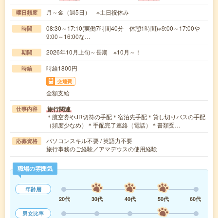
月～金（週5日） ※土日祝休み
曜日頻度
08:30～17:10(実働7時間40分 休憩1時間)※9:00～17:00や
時間
9:00～16:00な…
2026年10月上旬～長期 ※10月～！
期間
時給1800円
時給
交通費
全額支給
旅行関連
仕事内容
＊航空券やJR切符の手配＊宿泊先手配＊貸し切りバスの手配
（頻度少なめ）＊手配完了連絡（電話）＊書類受…
パソコンスキル不要 / 英語力不要
応募資格
旅行事務のご経験／アマデウスの使用経験
職場の雰囲気
年齢層
20代
30代
40代
50代
60代
男女比率