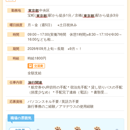
中央区
東京都
勤務地
宝町(
)駅から徒歩1分／京橋(
)駅から徒歩3分
東京都
東京都
月～金（週5日） ※土日祝休み
曜日頻度
09:00～17:00(実働7時間 休憩1時間)※8:30～17:10や9:00～
時間
16:00なども相…
2026年09月上旬～長期 ※9月～！
期間
時給1800円
時給
交通費
全額支給
旅行関連
仕事内容
＊航空券やJR切符の手配＊宿泊先手配＊貸し切りバスの手配
（頻度少なめ）＊手配完了連絡（電話）＊書類受…
パソコンスキル不要 / 英語力不要
応募資格
旅行事務のご経験／アマデウスの使用経験
職場の雰囲気