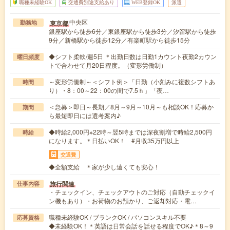
職種未経験OK
交通費別途支給あり
WEB登録OK
派遣
中央区
東京都
勤務地
銀座駅から徒歩6分／東銀座駅から徒歩3分／汐留駅から徒歩
9分／新橋駅から徒歩12分／有楽町駅から徒歩15分
◆シフト柔軟/週5日 ＊出勤日数は日勤1カウント夜勤2カウン
曜日頻度
トで合わせて月20日程度。（変形労働制）
～変形労働制～＜シフト例＞「日勤（小刻みに複数シフトあ
時間
り）・8：00～22：00の間で7.5ｈ」「夜…
＜急募＞即日～長期／8月～9月～10月～も相談OK！応募か
期間
ら最短即日には選考案内♪
◆時給2,000円※22時～翌5時までは深夜割増で時給2,500円
時給
になります。＊日払いOK！ #月収35万円以上
交通費
◆全額支給 ＊家が少し遠くても安心！
旅行関連
仕事内容
・チェックイン、チェックアウトのご対応（自動チェックイ
ン機もあり）・お荷物のお預かり、ご返却対応・電…
職種未経験OK / ブランクOK / パソコンスキル不要
応募資格
◆未経験OK！＊英語は日常会話を話せる程度でOK♪＊8～9