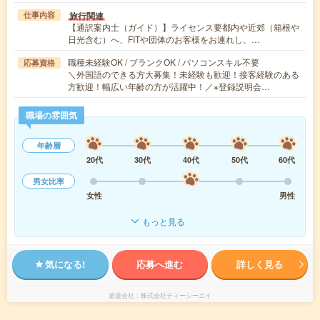
旅行関連
仕事内容
【通訳案内士（ガイド）】ライセンス要都内や近郊（箱根や
日光含む）へ、FITや団体のお客様をお連れし、…
職種未経験OK / ブランクOK / パソコンスキル不要
応募資格
＼外国語のできる方大募集！未経験も歓迎！接客経験のある
方歓迎！幅広い年齢の方が活躍中！／※登録説明会…
職場の雰囲気
年齢層
20代
30代
40代
50代
60代
男女比率
女性
男性
もっと見る
気になる!
応募へ進む
詳しく見る
派遣会社
株式会社ティーシーエイ