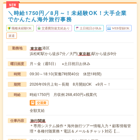
NEW
＼時給1750円／8月～！未経験OK！大手企業
でかんたん海外旅行事務
職種未経験OK
交通費別途支給あり
土日祝日が休み
WEB登録OK
派遣
港区
東京都
勤務地
浜松町駅から徒歩7分／大門(
)駅から徒歩9分
東京都
月～金（週5日） ※土日祝日お休み
曜日頻度
09:30～18:10(実働7時間40分 休憩1時間)
時間
2026年09月上旬～長期 8月開始OK ※9月～！
期間
時給1750円 月収例 268,450円+残業代
時給
交通費
全額支給
旅行関連
仕事内容
＊専用システム操作＊海外旅行ツアー情報入力＊顧客情報管
理＊各種付随業務＊電話＆メール＆チャット対応【…