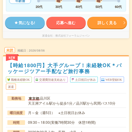
年齢層
20代
30代
40代
50代
60代
気になる!
応募へ進む
詳しく見る
派遣会社
株式会社フォーラムジャパン
未読
掲載日
2026/08/06
NEW
【時給1800円】大手グループ！未経験OK＊パ
ッケージツアー手配など旅行事務
職種未経験OK
交通費別途支給あり
土日祝日が休み
WEB登録OK
派遣
品川区
東京都
勤務地
天王洲アイル駅から徒歩1分／品川駅から民間バス10分
月～金（週5日） ※土日祝日お休み
曜日頻度
09:30～18:00(実働7時間30分 休憩1時間)
時間
2026年09月上旬～長期 ※9月～！