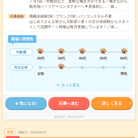
／月1回・年数回など、柔軟な働き方ができる！働きながら
観光地へ＊ツアーコンダクター＼▼具体的に…・旅…
職種未経験OK / ブランクOK / パソコンスキル不要
応募資格
はじめてさんも皆さん大歓迎☆多くの方が未経験からスター
トして活躍中！＼研修は毎月実施しています！／添…
職場の雰囲気
年齢層
20代
30代
40代
50代
60代
男女比率
女性
男性
もっと見る
気になる!
応募へ進む
詳しく見る
派遣会社
株式会社TEI
未読
掲載日
2026/08/07