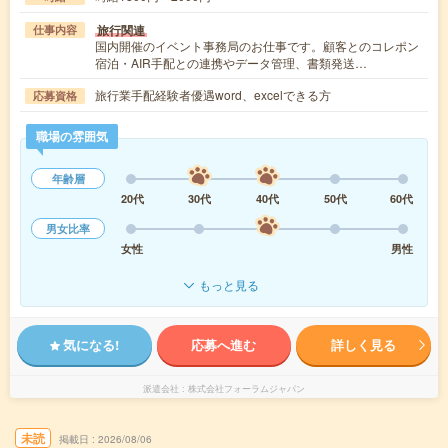
旅行関連
仕事内容
国内開催のイベント事務局のお仕事です。顧客とのコレポン
宿泊・AIR手配との連携やデータ管理、書類発送…
旅行業手配経験者優遇word、excelできる方
応募資格
職場の雰囲気
年齢層
20代
30代
40代
50代
60代
男女比率
女性
男性
もっと見る
気になる!
応募へ進む
詳しく見る
派遣会社
株式会社フォーラムジャパン
未読
掲載日
2026/08/06