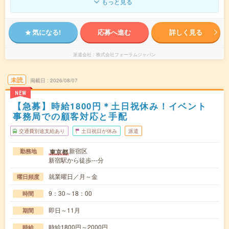
もっと見る
気になる!
応募へ進む
詳しく見る
派遣会社
株式会社フォーラムジャパン
未読
掲載日
2026/08/07
NEW
【急募】時給1800円＊土日祝休み！イベント
事務局での顧客対応と手配
交通費別途支給あり
土日祝日が休み
派遣
新宿区
東京都
勤務地
新宿駅から徒歩---分
就業曜日／月～金
曜日頻度
9：30～18：00
時間
即日～11月
期間
時給1800円～2000円
時給