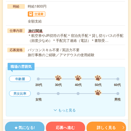
時給1800円
時給
交通費
全額支給
旅行関連
仕事内容
＊航空券やJR切符の手配＊宿泊先手配＊貸し切りバスの手配
（頻度少なめ）＊手配完了連絡（電話）＊書類受…
パソコンスキル不要 / 英語力不要
応募資格
旅行事務のご経験／アマデウスの使用経験
職場の雰囲気
年齢層
20代
30代
40代
50代
60代
男女比率
女性
男性
もっと見る
気になる!
応募へ進む
詳しく見る