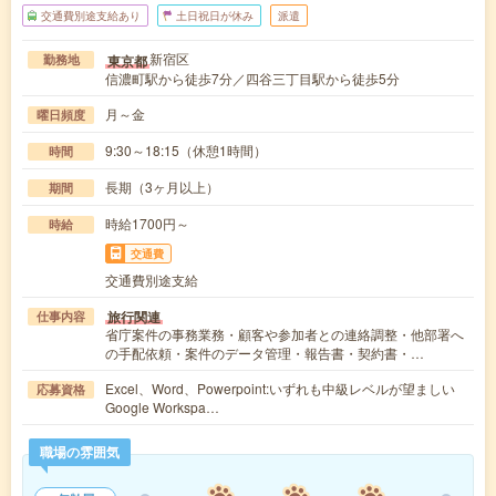
交通費別途支給あり
土日祝日が休み
派遣
新宿区
東京都
勤務地
信濃町駅から徒歩7分／四谷三丁目駅から徒歩5分
月～金
曜日頻度
9:30～18:15（休憩1時間）
時間
長期（3ヶ月以上）
期間
時給1700円～
時給
交通費
交通費別途支給
旅行関連
仕事内容
省庁案件の事務業務・顧客や参加者との連絡調整・他部署へ
の手配依頼・案件のデータ管理・報告書・契約書・…
Excel、Word、Powerpoint:いずれも中級レベルが望ましい
応募資格
Google Workspa…
職場の雰囲気