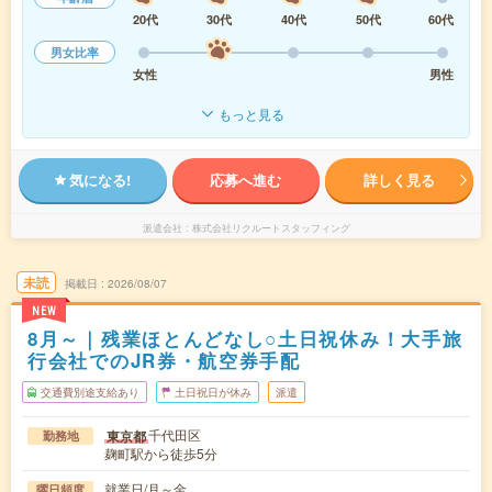
20代
30代
40代
50代
60代
男女比率
女性
男性
もっと見る
気になる!
応募へ進む
詳しく見る
派遣会社
株式会社リクルートスタッフィング
未読
掲載日
2026/08/07
NEW
8月～｜残業ほとんどなし○土日祝休み！大手旅
行会社でのJR券・航空券手配
交通費別途支給あり
土日祝日が休み
派遣
千代田区
東京都
勤務地
麹町駅から徒歩5分
就業日/月～金
曜日頻度