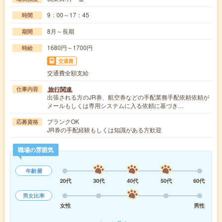
9：00～17：45
時間
8月～長期
期間
1680円～1700円
時給
交通費
交通費全額支給
旅行関連
仕事内容
出張される方のJR券、航空券などの手配業務手配依頼依頼が
メールもしくは専用システムに入る依頼に基づき…
ブランクOK
応募資格
JR券の手配経験もしくは知識がある方歓迎
職場の雰囲気
年齢層
20代
30代
40代
50代
60代
男女比率
女性
男性