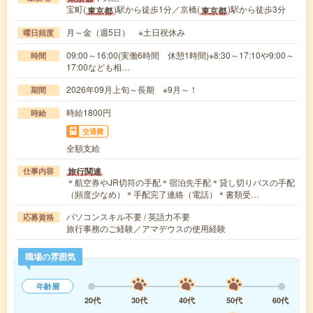
宝町(
)駅から徒歩1分／京橋(
)駅から徒歩3分
東京都
東京都
月～金（週5日） ※土日祝休み
曜日頻度
09:00～16:00(実働6時間 休憩1時間)※8:30～17:10や9:00～
時間
17:00なども相…
2026年09月上旬～長期 ※9月～！
期間
時給1800円
時給
交通費
全額支給
旅行関連
仕事内容
＊航空券やJR切符の手配＊宿泊先手配＊貸し切りバスの手配
（頻度少なめ）＊手配完了連絡（電話）＊書類受…
パソコンスキル不要 / 英語力不要
応募資格
旅行事務のご経験／アマデウスの使用経験
職場の雰囲気
年齢層
20代
30代
40代
50代
60代