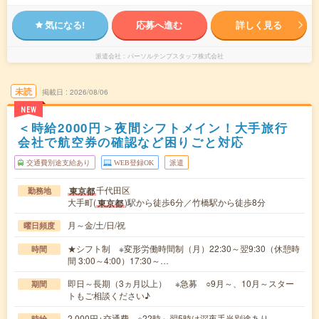
気になる!
応募へ進む
詳しく見る
派遣会社
パーソルテンプスタッフ株式会社
未読
掲載日
2026/08/06
NEW
＜時給2000円＞夜間シフトメイン！大手旅行
会社で航空券の確認など困りごと対応
交通費別途支給あり
WEB登録OK
派遣
千代田区
東京都
勤務地
大手町(
)駅から徒歩6分／竹橋駅から徒歩8分
東京都
月～金/土/日/祝
曜日頻度
★シフト制 ※変形労働時間制（月）22:30～翌9:30（休憩時
時間
間 3:00～4:00）17:30～…
即日～長期（3ヵ月以上） ※急募 ○9月～、10月～スター
期間
トもご相談ください♪
2,000円+交通費 ※22時～翌5時は深夜手当別途あり
時給