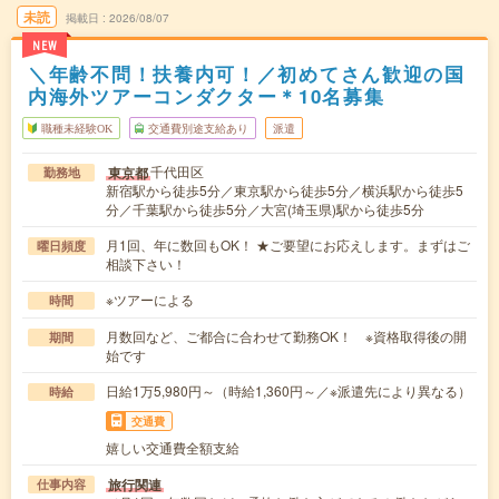
未読
掲載日
2026/08/07
NEW
＼年齢不問！扶養内可！／初めてさん歓迎の国
内海外ツアーコンダクター＊10名募集
職種未経験OK
交通費別途支給あり
派遣
千代田区
東京都
勤務地
新宿駅から徒歩5分／東京駅から徒歩5分／横浜駅から徒歩5
分／千葉駅から徒歩5分／大宮(埼玉県)駅から徒歩5分
月1回、年に数回もOK！ ★ご要望にお応えします。まずはご
曜日頻度
相談下さい！
※ツアーによる
時間
月数回など、ご都合に合わせて勤務OK！ ※資格取得後の開
期間
始です
日給1万5,980円～（時給1,360円～／※派遣先により異なる）
時給
交通費
嬉しい交通費全額支給
旅行関連
仕事内容