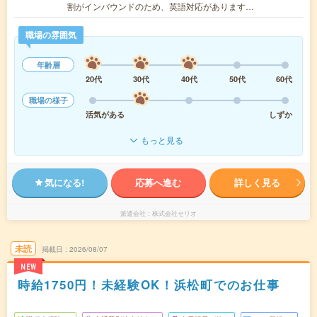
割がインバウンドのため、英語対応があります…
職場の雰囲気
年齢層
20代
30代
40代
50代
60代
職場の様子
活気がある
しずか
もっと見る
気になる!
応募へ進む
詳しく見る
派遣会社
株式会社セリオ
未読
掲載日
2026/08/07
NEW
時給1750円！未経験OK！浜松町でのお仕事