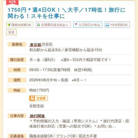
NEW
1750円＊週4日OK！＼大手／17時迄！旅行に
関わる！スキを仕事に
職種未経験OK
交通費別途支給あり
土日祝日が休み
WEB登録OK
派遣
渋谷区
東京都
勤務地
初台駅から徒歩3分／参宮橋駅から徒歩15分
月～金（週5日） ※週4～5日内で相談可能です！
曜日頻度
09:00～17:00(実働7時間 休憩1時間)
時間
2026年08月中旬～長期 ※8月～！
期間
時給1750円
時給
交通費
全額支給
旅行関連
仕事内容
＊予約情報の入力・確認（専用システム）＊旅行代理店・団
体旅行者の対応（営業への取次でOK）＊お問い合…
職種未経験OK / ブランクOK / 英語力不要
応募資格