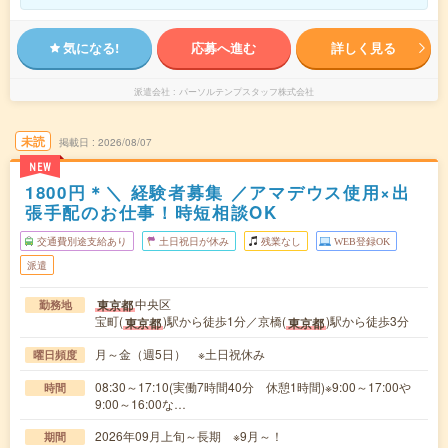
気になる!
応募へ進む
詳しく見る
派遣会社
パーソルテンプスタッフ株式会社
未読
掲載日
2026/08/07
NEW
1800円＊＼ 経験者募集 ／アマデウス使用×出
張手配のお仕事！時短相談OK
交通費別途支給あり
土日祝日が休み
残業なし
WEB登録OK
派遣
中央区
東京都
勤務地
宝町(
)駅から徒歩1分／京橋(
)駅から徒歩3分
東京都
東京都
月～金（週5日） ※土日祝休み
曜日頻度
08:30～17:10(実働7時間40分 休憩1時間)※9:00～17:00や
時間
9:00～16:00な…
2026年09月上旬～長期 ※9月～！
期間