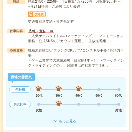
時給2150～2250円 1日換算1万7200円 月収例36万円～
時給
※月21日換算（ご経験により優遇）
交通費
交通費別途支給・社内規定有
広報・宣伝・IR
仕事内容
・人気ゲームタイトルのマーケティング、 プロモーション
業務・公式SNSのアカウント運用、 生放送番組…
職種未経験OK / ブランクOK / パソコンスキル不要 / 英語力不
応募資格
要
・ゲーム業界での就業経験（目安約1年～） ※マーケティン
グ・ライティングの 経験者は尚歓迎です！#…
職場の雰囲気
年齢層
20代
30代
40代
50代
60代
男女比率
女性
男性
もっと見る