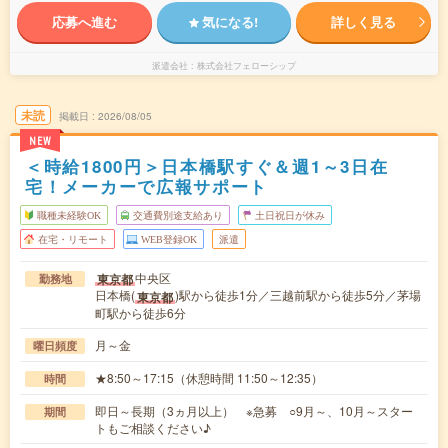
応募へ進む
気になる!
詳しく見る
派遣会社
株式会社フェローシップ
未読
掲載日
2026/08/05
NEW
＜時給1800円＞日本橋駅すぐ＆週1～3日在
宅！メーカーで広報サポート
職種未経験OK
交通費別途支給あり
土日祝日が休み
在宅・リモート
WEB登録OK
派遣
中央区
東京都
勤務地
日本橋(
)駅から徒歩1分／三越前駅から徒歩5分／茅場
東京都
町駅から徒歩6分
月～金
曜日頻度
★8:50～17:15（休憩時間 11:50～12:35）
時間
即日～長期（3ヵ月以上） ※急募 ○9月～、10月～スター
期間
トもご相談ください♪