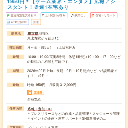
1950円＊【ゲーム業界・エンタメ】広報アシ
スタント！＠週1在宅あり
交通費別途支給あり
土日祝日が休み
残業なし
在宅・リモート
WEB登録OK
派遣
渋谷区
東京都
勤務地
恵比寿駅から徒歩1分
月～金（週5日） ※土日祝休み
曜日頻度
10:00～19:00(実働8時間 休憩1時間)※10：00～17：00など
時間
の時短のご相談も可能です…
2026年09月上旬～長期 9月～10月開始などご相談可能で
期間
す！ ※9月～！
時給1950円 月収例 312,000円
時給
交通費
全額支給
広報・宣伝・IR
仕事内容
＊プレスリリースなどの作成・品質管理＊スケジュール管理
＊イベントの企画・運営サポート＊SNS運用その…
パソコンスキル不要
応募資格