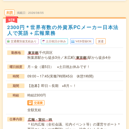
未読
掲載日
2026/08/05
NEW
2300円＊世界有数の外資系PCメーカー日本法
人で英語＋広報業務
交通費別途支給あり
土日祝日が休み
WEB登録OK
派遣
千代田区
東京都
勤務地
秋葉原駅から徒歩3分／末広町(
)駅から徒歩4分
東京都
月～金（週5日） ※土日祝お休みです！
曜日頻度
09:00～17:45(実働7時間45分 休憩1時間)
時間
【急募】即日～長期 ※8月～！
期間
時給2300円
時給
交通費
全額支給
広報・宣伝・IR
仕事内容
＊社内広報（全社会議、社内イベント等）の運営サポート＊
英語コンテンツの翻訳レビュー、社内イントラネッ…