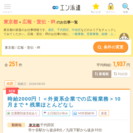
メニュー
気になる!
ログイン
検索
東京都
×
広報・宣伝・IR
のお仕事一覧
東京都の派遣のお仕事情報です。
港区
、
千代田区
、
中央区
などのエリアをチェックし
てみてください。広報・宣伝・IRのお仕事の他に、
一般事務
、
営業事務
、
総務・人
事・労務
などを取り揃えています。さらに、
短期
・
単発
などの期間や、
職種未経験OK
などのこだわり条件で絞り込んでいただけます。職種辞典：
広報・宣伝・IRのお仕事
条件の変更
とは？とは？
東京都 / 広報・宣伝・IR
251
1,937
全
件
平均時給:
円
時給順
新着順
未読
掲載日
2026/08/05
NEW
時給2000円！＜外資系企業での広報業務＞10
月まで＊残業ほとんどなし
交通費別途支給あり
土日祝日が休み
WEB登録OK
派遣
千代田区
東京都
勤務地
市ケ谷駅から徒歩8分／九段下駅から徒歩10分