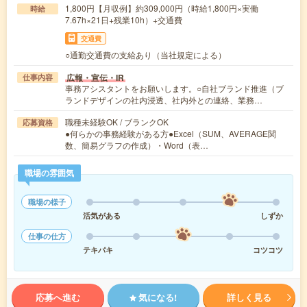
1,800円【月収例】約309,000円（時給1,800円×実働
時給
7.67h×21日+残業10h）+交通費
交通費
○通勤交通費の支給あり（当社規定による）
広報・宣伝・IR
仕事内容
事務アシスタントをお願いします。○自社ブランド推進（ブ
ランドデザインの社内浸透、社内外との連絡、業務…
職種未経験OK / ブランクOK
応募資格
●何らかの事務経験がある方●Excel（SUM、AVERAGE関
数、簡易グラフの作成）・Word（表…
職場の雰囲気
職場の様子
活気がある
しずか
仕事の仕方
テキパキ
コツコツ
応募へ進む
気になる!
詳しく見る