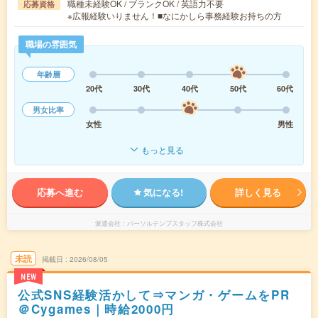
職種未経験OK / ブランクOK / 英語力不要
応募資格
※広報経験いりません！■なにかしら事務経験お持ちの方
職場の雰囲気
年齢層
20代
30代
40代
50代
60代
男女比率
女性
男性
もっと見る
応募へ進む
気になる!
詳しく見る
派遣会社
パーソルテンプスタッフ株式会社
未読
掲載日
2026/08/05
NEW
公式SNS経験活かして⇒マンガ・ゲームをPR
＠Cygames｜時給2000円