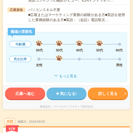
パソコンスキル不要
応募資格
■広報またはマーケティング業務の経験がある方■英語を使用
した業務経験のある方■英語：（会話）電話取次…
職場の雰囲気
年齢層
20代
30代
40代
50代
60代
男女比率
女性
男性
もっと見る
応募へ進む
気になる!
詳しく見る
派遣会社
パーソルテンプスタッフ株式会社
未読
掲載日
2026/08/05
NEW