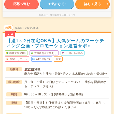
応募へ進む
気になる!
詳しく見る
派遣会社
株式会社フェローシップ
未読
掲載日
2026/08/05
NEW
【週1～2日在宅OK☕】人気ゲームのマーケテ
ィング企画・プロモーション運営サポ♬
職種未経験OK
交通費別途支給あり
土日祝日が休み
在宅・リモート
WEB登録OK
派遣
港区
東京都
勤務地
麻布十番駅から徒歩・最短4分／六本木駅から徒歩・最短5分
月～金 ＊週1～2日ほどテレワークOK！ （業務を習得後か
曜日頻度
ら、テレワーク導入）
09：30～18：30（休憩1時間／実働8時間）
時間
【即日～長期】お仕事決まり次第調整可能：8月～、9月～、
期間
10月～などお気軽にご相談ください♬