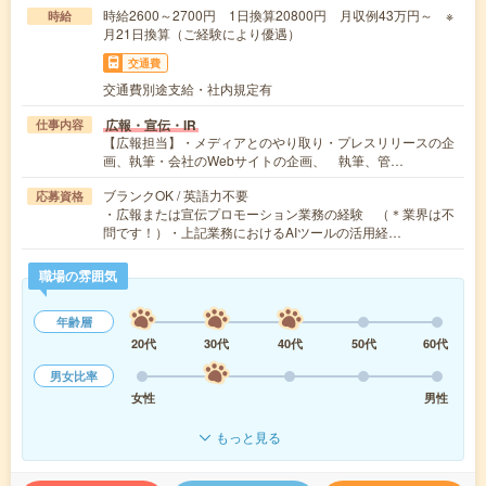
時給2600～2700円 1日換算20800円 月収例43万円～ ※
時給
月21日換算（ご経験により優遇）
交通費
交通費別途支給・社内規定有
広報・宣伝・IR
仕事内容
【広報担当】・メディアとのやり取り・プレスリリースの企
画、執筆・会社のWebサイトの企画、 執筆、管…
ブランクOK / 英語力不要
応募資格
・広報または宣伝プロモーション業務の経験 （＊業界は不
問です！）・上記業務におけるAIツールの活用経…
職場の雰囲気
年齢層
20代
30代
40代
50代
60代
男女比率
女性
男性
もっと見る