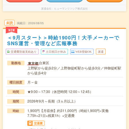
派遣会社
ヒューマンリソシア株式会社
未読
掲載日
2026/08/05
NEW
＜9月スタート＞時給1900円！大手メーカーで
SNS運営・管理など広報事務
交通費別途支給あり
土日祝日が休み
WEB登録OK
派遣
台東区
東京都
勤務地
上野駅から徒歩2分／上野御徒町駅から徒歩3分／仲御徒町駅
から徒歩4分
月～金
曜日頻度
★9:00～17:30（休憩時間 12:00～12:45）
時間
2026年9月～長期（3ヵ月以上）
期間
1,900円【月収例】約311,000円（時給1,900円×実働
時給
7.75h×21日+残業1h）+交通費
交通費