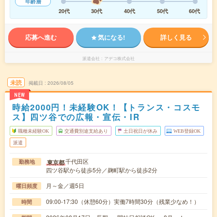
年齢層
20代
30代
40代
50代
60代
応募へ進む
気になる!
詳しく見る
派遣会社
アデコ株式会社
未読
掲載日
2026/08/05
NEW
時給2000円！未経験OK！【トランス・コスモ
ス】四ツ谷での広報・宣伝・IR
職種未経験OK
交通費別途支給あり
土日祝日が休み
WEB登録OK
派遣
千代田区
東京都
勤務地
四ツ谷駅から徒歩5分／麹町駅から徒歩2分
月～金／週5日
曜日頻度
09:00-17:30（休憩60分）実働7時間30分（残業少なめ！）
時間