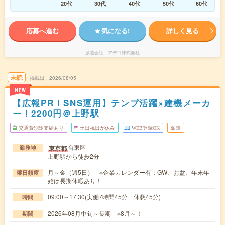
20代
30代
40代
50代
60代
応募へ進む
気になる!
詳しく見る
派遣会社
アデコ株式会社
未読
掲載日
2026/08/05
NEW
【広報PR！SNS運用】テンプ活躍×建機メーカ
ー！2200円＠上野駅
交通費別途支給あり
土日祝日が休み
WEB登録OK
派遣
台東区
東京都
勤務地
上野駅から徒歩2分
月～金（週5日） ※企業カレンダー有：GW、お盆、年末年
曜日頻度
始は長期休暇あり！
09:00～17:30(実働7時間45分 休憩45分)
時間
2026年08月中旬～長期 ※8月～！
期間