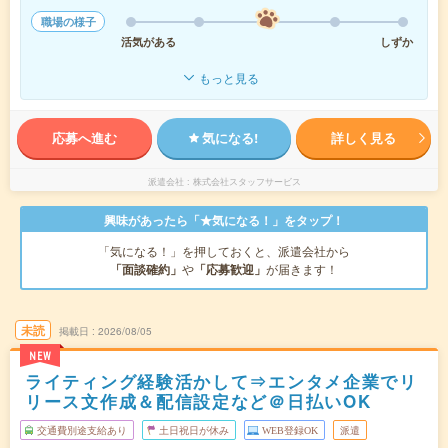
職場の様子
活気がある
しずか
もっと見る
応募へ進む
気になる!
詳しく見る
派遣会社
株式会社スタッフサービス
興味があったら「★気になる！」をタップ！
「気になる！」を押しておくと、派遣会社から
「面談確約」
や
「応募歓迎」
が届きます！
未読
掲載日
2026/08/05
NEW
ライティング経験活かして⇒エンタメ企業でリ
リース文作成＆配信設定など＠日払いOK
交通費別途支給あり
土日祝日が休み
WEB登録OK
派遣