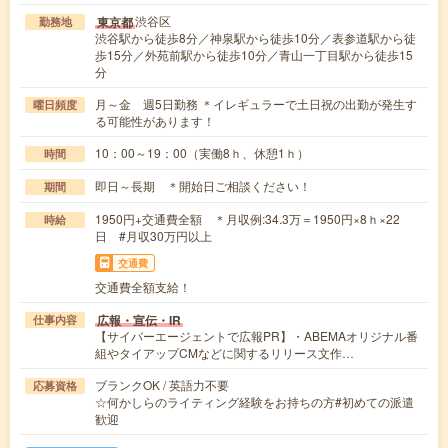
渋谷区
東京都
勤務地
渋谷駅から徒歩8分／神泉駅から徒歩10分／表参道駅から徒
歩15分／外苑前駅から徒歩10分／青山一丁目駅から徒歩15
分
月～金 週5日勤務 ＊イレギュラーで土日祝の出勤が発生す
曜日頻度
る可能性があります！
10：00～19：00（実働8ｈ、休憩1ｈ）
時間
即日～長期 ＊開始日ご相談ください！
期間
1950円+交通費全額 ＊月収例:34.3万＝1950円×8ｈ×22
時給
日 #月収30万円以上
交通費
交通費全額支給！
広報・宣伝・IR
仕事内容
【サイバーエージェントで広報PR】・ABEMAオリジナル番
組やタイアップCMなどに関するリリース文作…
ブランクOK / 英語力不要
応募資格
☆何かしらのライティング経験をお持ちの方#初めての派遣
歓迎