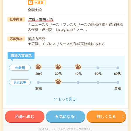
交通費
全額支給
広報・宣伝・IR
仕事内容
＊ニュースリリース・プレスリリースの原稿作成＊SNS投稿
の作成・運用(X、Instagram)＊メー…
英語力不要
応募資格
★広報にてプレスリリースの作成実務経験ある方
職場の雰囲気
年齢層
20代
30代
40代
50代
60代
男女比率
女性
男性
もっと見る
応募へ進む
気になる!
詳しく見る
派遣会社
パーソルテンプスタッフ株式会社