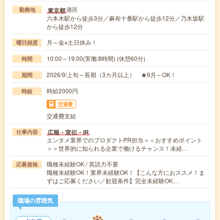
港区
東京都
勤務地
六本木駅から徒歩3分／麻布十番駅から徒歩12分／乃木坂駅
から徒歩12分
月～金※土日休み！
曜日頻度
10:00～19:00(実働:8時間) (休憩60分)
時間
2026/9/上旬～長期（3カ月以上） ★9月～OK！
期間
時給2000円
時給
交通費
交通費支給
広報・宣伝・IR
仕事内容
エンタメ業界でのプロダクトPR担当＜＜おすすめポイント
＞＞世界的に知られる企業で働けるチャンス！未経…
職種未経験OK / 英語力不要
応募資格
職種未経験OK！業界未経験OK！【こんな方におススメ！ま
ずはご応募ください／歓迎条件】完全未経験OK…
職場の雰囲気