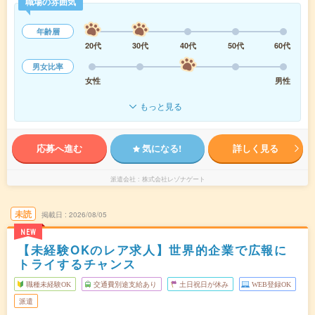
職場の雰囲気
年齢層
20代
30代
40代
50代
60代
男女比率
女性
男性
もっと見る
応募へ進む
気になる!
詳しく見る
派遣会社
株式会社レゾナゲート
未読
掲載日
2026/08/05
NEW
【未経験OKのレア求人】世界的企業で広報に
トライするチャンス
職種未経験OK
交通費別途支給あり
土日祝日が休み
WEB登録OK
派遣