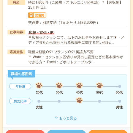
時給1,800円（ご経験・スキルにより応相談）＊【月収例】
時給
25万円以上
交通費
交通費：別途支給（1日あたり上限3,600円）
広報・宣伝・IR
仕事内容
▼広報セクションにて、以下のお仕事をお任せします▼・メ
ディア各社から寄せられる視聴率に関する問い合わ…
職種未経験OK / ブランクOK / 英語力不要
応募資格
＊ Word：セクション区切りや見出し設定などの基本操作が
できる方＊ Excel：ピボットテーブルや…
職場の雰囲気
年齢層
20代
30代
40代
50代
60代
男女比率
女性
男性
もっと見る