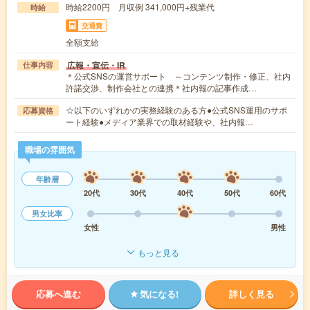
時給2200円 月収例 341,000円+残業代
時給
交通費
全額支給
広報・宣伝・IR
仕事内容
＊公式SNSの運営サポート ～コンテンツ制作・修正、社内
許諾交渉、制作会社との連携＊社内報の記事作成…
☆以下のいずれかの実務経験のある方●公式SNS運用のサポ
応募資格
ート経験●メディア業界での取材経験や、社内報…
職場の雰囲気
年齢層
20代
30代
40代
50代
60代
男女比率
女性
男性
もっと見る
応募へ進む
気になる!
詳しく見る