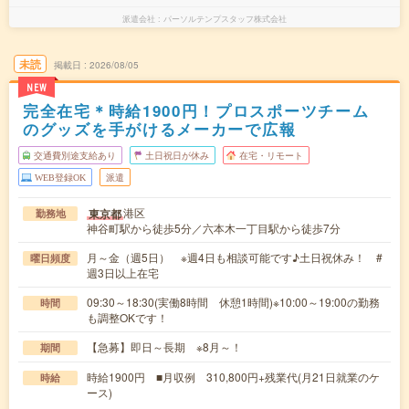
派遣会社
パーソルテンプスタッフ株式会社
未読
掲載日
2026/08/05
NEW
完全在宅＊時給1900円！プロスポーツチーム
のグッズを手がけるメーカーで広報
交通費別途支給あり
土日祝日が休み
在宅・リモート
WEB登録OK
派遣
港区
東京都
勤務地
神谷町駅から徒歩5分／六本木一丁目駅から徒歩7分
月～金（週5日） ※週4日も相談可能です♪土日祝休み！ #
曜日頻度
週3日以上在宅
09:30～18:30(実働8時間 休憩1時間)※10:00～19:00の勤務
時間
も調整OKです！
【急募】即日～長期 ※8月～！
期間
時給1900円 ■月収例 310,800円+残業代(月21日就業のケ
時給
ース)