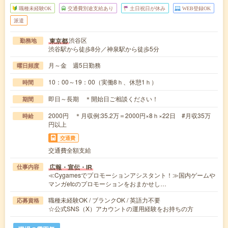
職種未経験OK
交通費別途支給あり
土日祝日が休み
WEB登録OK
派遣
渋谷区
東京都
勤務地
渋谷駅から徒歩8分／神泉駅から徒歩5分
月～金 週5日勤務
曜日頻度
10：00～19：00（実働8ｈ、休憩1ｈ）
時間
即日～長期 ＊開始日ご相談ください！
期間
2000円 ＊月収例:35.2万＝2000円×8ｈ×22日 #月収35万
時給
円以上
交通費
交通費全額支給
広報・宣伝・IR
仕事内容
≪Cygamesでプロモーションアシスタント！≫国内ゲームや
マンガetcのプロモーションをおまかせし…
職種未経験OK / ブランクOK / 英語力不要
応募資格
☆公式SNS（X）アカウントの運用経験をお持ちの方