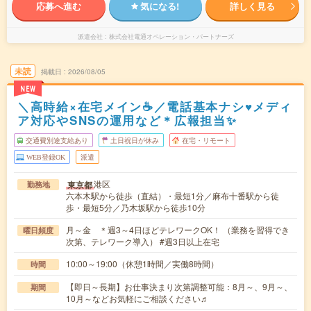
応募へ進む
気になる!
詳しく見る
派遣会社
株式会社電通オペレーション・パートナーズ
未読
掲載日
2026/08/05
NEW
＼高時給×在宅メイン☕／電話基本ナシ♥メディ
ア対応やSNSの運用など＊広報担当✨
交通費別途支給あり
土日祝日が休み
在宅・リモート
WEB登録OK
派遣
港区
東京都
勤務地
六本木駅から徒歩（直結）・最短1分／麻布十番駅から徒
歩・最短5分／乃木坂駅から徒歩10分
月～金 ＊週3～4日ほどテレワークOK！ （業務を習得でき
曜日頻度
次第、テレワーク導入） #週3日以上在宅
10:00～19:00（休憩1時間／実働8時間）
時間
【即日～長期】お仕事決まり次第調整可能：8月～、9月～、
期間
10月～などお気軽にご相談ください♬