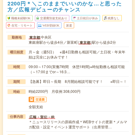
2200円＊＼このままでいいのかな…と思った
方／広報デビューのチャンス
職種未経験OK
交通費別途支給あり
土日祝日が休み
残業なし
在宅・リモート
WEB登録OK
派遣
中央区
東京都
勤務地
東銀座駅から徒歩4分／新富町(
)駅から徒歩2分
東京都
月～金（週5日） ※週4日勤務も相談可能／土日祝・年末年
曜日頻度
始は完全にお休みです！
09:00～17:00(実働7時間 休憩1時間)※時短勤務も相談可能
時間
（～17:00までor～16:3…
【急募】即日～長期 8月開始相談可能です！ ※即日～！
期間
時給2200円 月収例 308,000円
時給
交通費
全額支給
広報・宣伝・IR
仕事内容
＊ニュースリリースの原稿作成＊WEBサイトの更新＊メルマ
ガ配信・設定＊イベント運営サポート（出席管理…