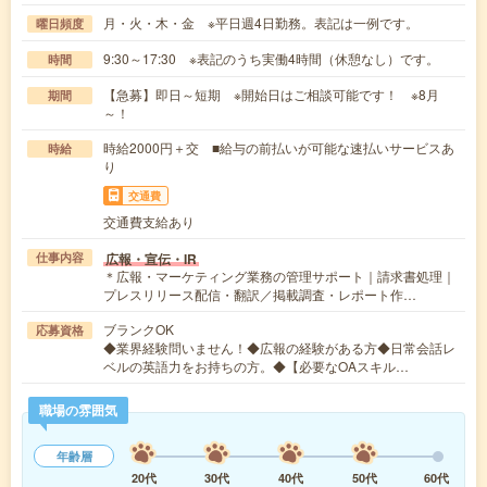
月・火・木・金 ※平日週4日勤務。表記は一例です。
曜日頻度
9:30～17:30 ※表記のうち実働4時間（休憩なし）です。
時間
【急募】即日～短期 ※開始日はご相談可能です！ ※8月
期間
～！
時給2000円＋交 ■給与の前払いが可能な速払いサービスあ
時給
り
交通費
交通費支給あり
広報・宣伝・IR
仕事内容
＊広報・マーケティング業務の管理サポート｜請求書処理｜
プレスリリース配信・翻訳／掲載調査・レポート作…
ブランクOK
応募資格
◆業界経験問いません！◆広報の経験がある方◆日常会話レ
ベルの英語力をお持ちの方。◆【必要なOAスキル…
職場の雰囲気
年齢層
20代
30代
40代
50代
60代