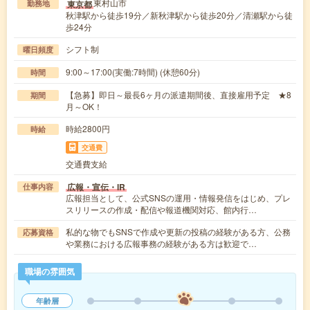
東村山市
東京都
勤務地
秋津駅から徒歩19分／新秋津駅から徒歩20分／清瀬駅から徒
歩24分
シフト制
曜日頻度
9:00～17:00(実働:7時間) (休憩60分)
時間
【急募】即日～最長6ヶ月の派遣期間後、直接雇用予定 ★8
期間
月～OK！
時給2800円
時給
交通費
交通費支給
広報・宣伝・IR
仕事内容
広報担当として、公式SNSの運用・情報発信をはじめ、プレ
スリリースの作成・配信や報道機関対応、館内行…
私的な物でもSNSで作成や更新の投稿の経験がある方、公務
応募資格
や業務における広報事務の経験がある方は歓迎で…
職場の雰囲気
年齢層