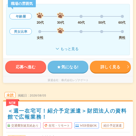
職場の雰囲気
年齢層
20代
30代
40代
50代
60代
男女比率
女性
男性
もっと見る
応募へ進む
気になる!
詳しく見る
派遣会社
株式会社レゾナゲート
未読
掲載日
2026/08/05
NEW
＜週一在宅可！紹介予定派遣＞財団法人の資料
館で広報業務！
交通費別途支給あり
在宅・リモート
WEB登録OK
紹介予定派遣