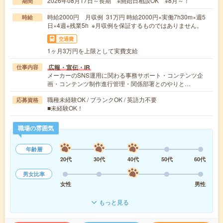
2026年08月17日～長期 ※開始日相談OK ※8月～！
期間
時給2000円 月収例 31万円 時給2000円×実働7h30m×週5
時給
日×4週+残業5h ※月収例を保証するものではありません。
交通費
1ヶ月3万円を上限として実費支給
広報・宣伝・IR
仕事内容
メーカーのSNS運用に関わる事務サポート・コンテンツ企
画・コンテンツ制作進行管理・関係部署とのやりと…
職種未経験OK / ブランクOK / 英語力不要
応募資格
■未経験OK！
職場の雰囲気
年齢層
20代
30代
40代
50代
60代
男女比率
女性
男性
もっと見る