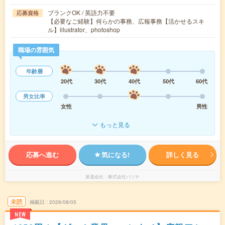
ブランクOK / 英語力不要
応募資格
【必要なご経験】何らかの事務、広報事務【活かせるスキ
ル】illustrator、photoshop
職場の雰囲気
年齢層
20代
30代
40代
50代
60代
男女比率
女性
男性
もっと見る
応募へ進む
気になる!
詳しく見る
派遣会社
株式会社パソナ
未読
掲載日
2026/08/05
NEW