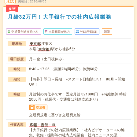
未読
掲載日
2026/08/05
NEW
月給32万円！大手銀行での社内広報業務
交通費別途支給あり
土日祝日が休み
WEB登録OK
派遣
江東区
東京都
勤務地
木場(
)駅から徒歩6分
東京都
月～金（土日祝休み）
曜日頻度
8:40～17:25 （実働7時間45分）休憩60分
時間
【急募】即日～長期 ※スタート日相談OK！ #8月～開始
期間
OK！
月給制のお仕事です：固定月給 321800円 ※時給換算 時給
時給
2050円（残業代・交通費は別途支給あり）
交通費
交通費規定に基づき交通費支給
広報・宣伝・IR
仕事内容
【大手銀行での社内広報業務】・社内ビデオニュースの編
集、収録・撮影等の社内広報業務・社内ニュースの原…