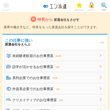
メニュー
気になる!
ログイン
検索
特長から
派遣会社をさがす
業界や働き方など、特長をもった派遣会社を探すことができます。
この仕事に強い
派遣会社をえらぶ
未経験者歓迎のお仕事豊富
54件
語学が活かせるお仕事豊富
4件
系列企業でのお仕事豊富
13件
外資系企業でのお仕事豊富
1件
クリエイティブのお仕事豊富
5件