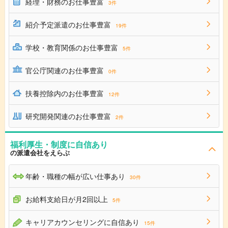
経理・財務のお仕事豊富
3件
紹介予定派遣のお仕事豊富
19件
学校・教育関係のお仕事豊富
5件
官公庁関連のお仕事豊富
0件
扶養控除内のお仕事豊富
12件
研究開発関連のお仕事豊富
2件
福利厚生・制度に自信あり
の派遣会社をえらぶ
年齢・職種の幅が広い仕事あり
30件
お給料支給日が月2回以上
5件
キャリアカウンセリングに自信あり
15件