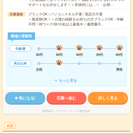
サポートをお任せします！＜具体的には…＞・お掃…
ブランクOK / パソコンスキル不要 / 英語力不要
応募資格
＜無資格OK！＞介護の経験をお持ちの方ブランクOK・年齢
不問！WワークOK10名以上募集中！履歴書不…
職場の雰囲気
年齢層
20代
30代
40代
50代
60代
男女比率
女性
男性
もっと見る
気になる!
応募へ進む
詳しく見る
派遣会社
ケアスタッフィング株式会社
未読