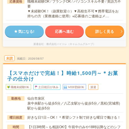
職種未経験OK / ブランクOK / パソコンスキル不要 / 英語力不
応募資格
要
▼未経験OK！（副業歓迎☆）▼高校生不可▼携帯電話をお
持ちの方（業務連絡に使用）※応募後のご連絡はメ…
気になる!
応募へ進む
詳しく見る
派遣会社
株式会社バイトレ（キャムコムグループ）
未読
掲載日
2026/08/07
【スマホだけで完結！】時給1,500円～＊お菓
子の仕分け
職種未経験OK
土日祝日が休み
WEB登録OK
派遣
仙台市泉区
勤務地
泉中央駅から徒歩5分／八乙女駅から徒歩5分／黒松(宮城県)
駅から徒歩5分
好きな日1日～OK！＊希望シフト制で好きな曜日で働ける！
曜日頻度
【1日3時間～も相談OK!】午前中のみや18時以降などのシフ
時間