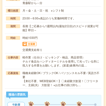
青森駅から---分
月～金・土・日・祝 ※シフト制
曜日頻度
23:00～6:00※表記のうち実働6時間です。
時間
長期【ご応募から1週間以内(最短2日目)のスピード就業が可
期間
能】即日～
時給1030円
時給
交通費
交通費支給有り
軽作業（仕分け・ピッキング・検品、商品管理）
仕事内容
チルド食品をハンディターミナルを使用して光っている所に
投入する作業をお願いします。(派遣)倉庫内の温…
職種未経験OK / ブランクOK / パソコンスキル不要 / 英語力不
応募資格
要
【来社不要、WEB登録OK！】〇未経験大歓迎！〇フリータ
ー、主婦(夫) 大歓迎！ ※お仕事の掛け持ち…
職場の雰囲気
年齢層