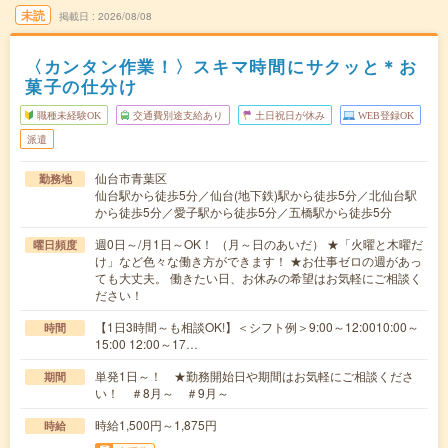
未読
掲載日
2026/08/08
〈カンタン作業！〉スキマ時間にサクッと＊お
菓子の仕分け
職種未経験OK
交通費別途支給あり
土日祝日が休み
WEB登録OK
派遣
仙台市青葉区
勤務地
仙台駅から徒歩5分／仙台(地下鉄)駅から徒歩5分／北仙台駅
から徒歩5分／愛子駅から徒歩5分／五橋駅から徒歩5分
週0日～/月1日～OK！ （月～日のあいだ） ★「火曜と木曜だ
曜日頻度
け」など色々な働き方ができます！ ★お仕事ゼロの週があっ
ても大丈夫。 働きたい日、お休みの希望はお気軽にご相談く
ださい！
【1日3時間～も相談OK!】＜シフト例＞9:00～12:0010:00～
時間
15:00 12:00～17…
単発1日～！ ★勤務開始日や期間はお気軽にご相談くださ
期間
い！ ＃8月～ ＃9月～
時給1,500円～1,875円
時給