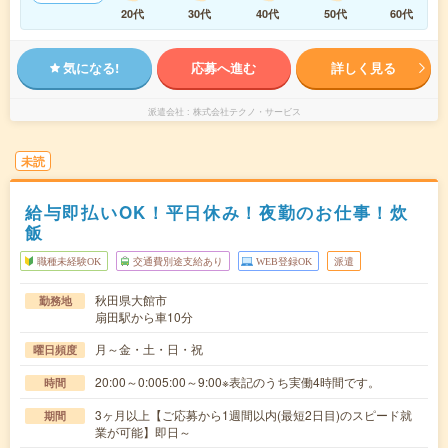
20代
30代
40代
50代
60代
気になる!
応募へ進む
詳しく見る
派遣会社
株式会社テクノ・サービス
未読
給与即払いOK！平日休み！夜勤のお仕事！炊
飯
職種未経験OK
交通費別途支給あり
WEB登録OK
派遣
秋田県大館市
勤務地
扇田駅から車10分
月～金・土・日・祝
曜日頻度
20:00～0:005:00～9:00※表記のうち実働4時間です。
時間
3ヶ月以上【ご応募から1週間以内(最短2日目)のスピード就
期間
業が可能】即日～