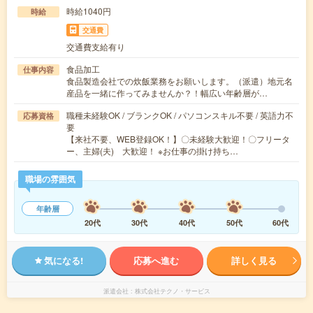
時給1040円
時給
交通費
交通費支給有り
食品加工
仕事内容
食品製造会社での炊飯業務をお願いします。（派遣）地元名
産品を一緒に作ってみませんか？！幅広い年齢層が…
職種未経験OK / ブランクOK / パソコンスキル不要 / 英語力不
応募資格
要
【来社不要、WEB登録OK！】〇未経験大歓迎！〇フリータ
ー、主婦(夫) 大歓迎！ ※お仕事の掛け持ち…
職場の雰囲気
年齢層
20代
30代
40代
50代
60代
気になる!
応募へ進む
詳しく見る
派遣会社
株式会社テクノ・サービス