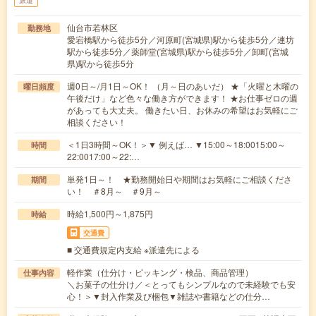
派遣
仙台市若林区
勤務地
愛宕橋駅から徒歩5分／河原町(宮城県)駅から徒歩5分／連坊
駅から徒歩5分／薬師堂(宮城県)駅から徒歩5分／卸町(宮城
県)駅から徒歩5分
週0日～/月1日～OK！ （月～日のあいだ） ★「火曜と木曜の
曜日頻度
午後だけ」など色々な働き方ができます！ ★お仕事ゼロの週
があっても大丈夫。 働きたい日、お休みの希望はお気軽にご
相談ください！
＜1日3時間～OK！＞▼ 例えば… ▼15:00～18:0015:00～
時間
22:0017:00～22:…
単発1日～！ ★勤務開始日や期間はお気軽にご相談くださ
期間
い！ ＃8月～ ＃9月～
時給1,500円～1,875円
時給
交通費
■ 交通費規定内支給 ※派遣先による
軽作業（仕分け・ピッキング・検品、商品管理）
仕事内容
＼お菓子の仕分け／＜とってもシンプルなので未経験でも安
心！＞▼封入作業及び梱包▼雑誌や書籍などの仕分…