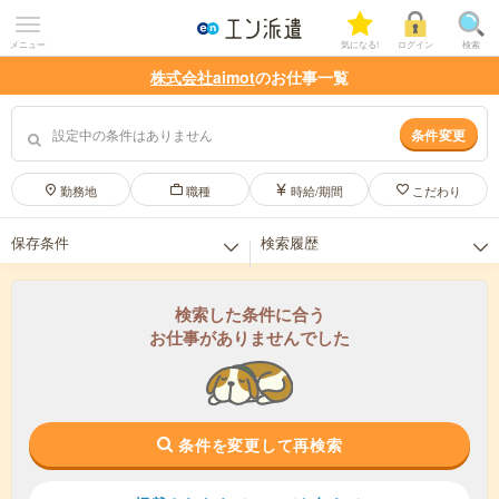
メニュー
気になる!
ログイン
検索
株式会社aimot
のお仕事一覧
設定中の条件はありません
条件変更
勤務地
職種
時給/期間
こだわり
保存条件
検索履歴
保存した条件はありません。
検索履歴はありません。
検索した条件に合う
お仕事がありませんでした
条件を変更して再検索