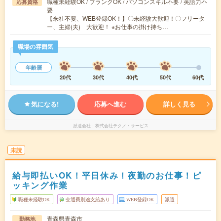
職種未経験OK / ブランクOK / パソコンスキル不要 / 英語力不
応募資格
要
【来社不要、WEB登録OK！】〇未経験大歓迎！〇フリータ
ー、主婦(夫) 大歓迎！ ※お仕事の掛け持ち…
職場の雰囲気
年齢層
20代
30代
40代
50代
60代
気になる!
応募へ進む
詳しく見る
派遣会社
株式会社テクノ・サービス
未読
給与即払いOK！平日休み！夜勤のお仕事！ピ
ッキング作業
職種未経験OK
交通費別途支給あり
WEB登録OK
派遣
青森県青森市
勤務地