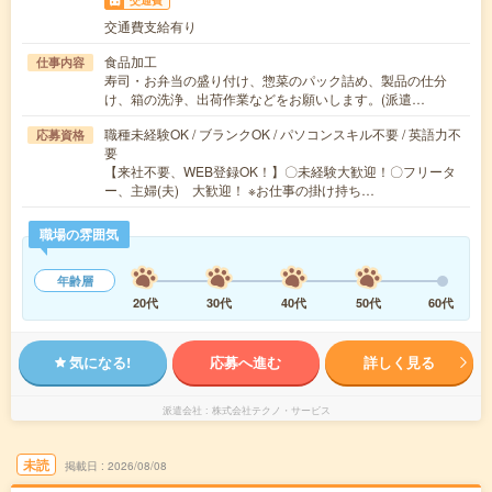
交通費
交通費支給有り
食品加工
仕事内容
寿司・お弁当の盛り付け、惣菜のパック詰め、製品の仕分
け、箱の洗浄、出荷作業などをお願いします。(派遣…
職種未経験OK / ブランクOK / パソコンスキル不要 / 英語力不
応募資格
要
【来社不要、WEB登録OK！】〇未経験大歓迎！〇フリータ
ー、主婦(夫) 大歓迎！ ※お仕事の掛け持ち…
職場の雰囲気
年齢層
20代
30代
40代
50代
60代
気になる!
応募へ進む
詳しく見る
派遣会社
株式会社テクノ・サービス
未読
掲載日
2026/08/08