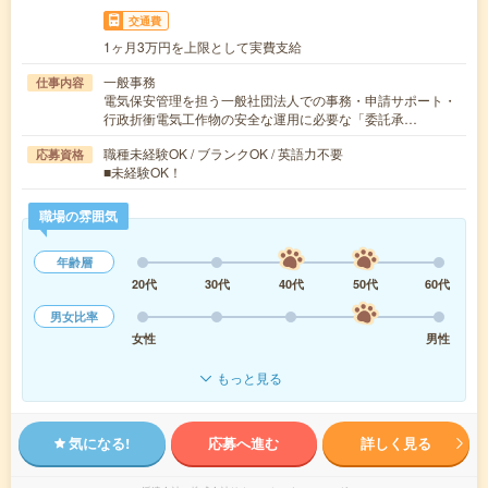
交通費
1ヶ月3万円を上限として実費支給
一般事務
仕事内容
電気保安管理を担う一般社団法人での事務・申請サポート・
行政折衝電気工作物の安全な運用に必要な「委託承…
職種未経験OK / ブランクOK / 英語力不要
応募資格
■未経験OK！
職場の雰囲気
年齢層
20代
30代
40代
50代
60代
男女比率
女性
男性
もっと見る
気になる!
応募へ進む
詳しく見る