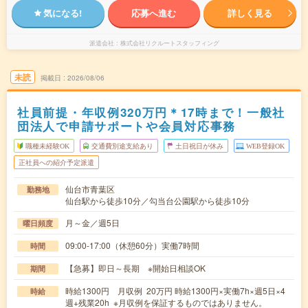
気になる!
応募へ進む
詳しく見る
派遣会社
株式会社リクルートスタッフィング
未読
掲載日
2026/08/06
社員前提・年収例320万円＊17時まで！一般社
団法人で申請サポートや会員対応事務
職種未経験OK
交通費別途支給あり
土日祝日が休み
WEB登録OK
正社員への紹介予定派遣
仙台市青葉区
勤務地
仙台駅から徒歩10分／勾当台公園駅から徒歩10分
月～金／週5日
曜日頻度
09:00-17:00（休憩60分）実働7時間
時間
【急募】即日～長期 ※開始日相談OK
期間
時給1300円 月収例 20万円 時給1300円×実働7h×週5日×4
時給
週+残業20h ※月収例を保証するものではありません。