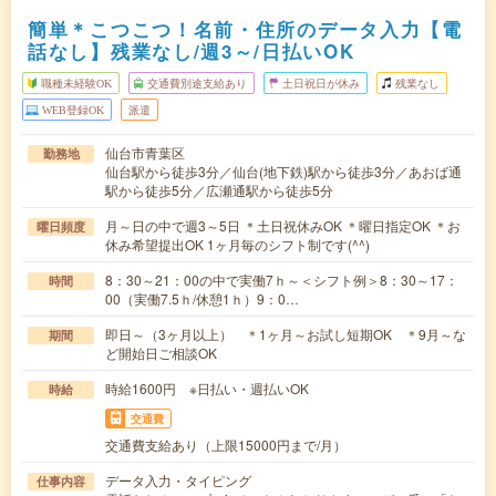
簡単＊こつこつ！名前・住所のデータ入力【電
話なし】残業なし/週3～/日払いOK
職種未経験OK
交通費別途支給あり
土日祝日が休み
残業なし
WEB登録OK
派遣
仙台市青葉区
勤務地
仙台駅から徒歩3分／仙台(地下鉄)駅から徒歩3分／あおば通
駅から徒歩5分／広瀬通駅から徒歩5分
月～日の中で週3～5日 ＊土日祝休みOK ＊曜日指定OK ＊お
曜日頻度
休み希望提出OK 1ヶ月毎のシフト制です(^^)
8：30～21：00の中で実働7ｈ～＜シフト例＞8：30～17：
時間
00（実働7.5ｈ/休憩1ｈ）9：0…
即日～（3ヶ月以上） ＊1ヶ月～お試し短期OK ＊9月～な
期間
ど開始日ご相談OK
時給1600円 ※日払い・週払いOK
時給
交通費
交通費支給あり（上限15000円まで/月）
データ入力・タイピング
仕事内容