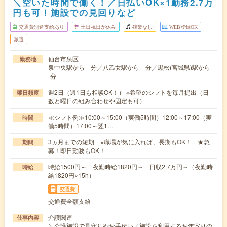
＼空いた時間で働く！／日払いOK×1勤務2.7万
円も可！施設での見回りなど
交通費別途支給あり
土日祝日が休み
残業なし
WEB登録OK
派遣
仙台市泉区
勤務地
泉中央駅から---分／八乙女駅から---分／黒松(宮城県)駅から--
-分
週2日（週1日も相談OK！） ※希望のシフトを毎月提出（日
曜日頻度
数と曜日の組み合わせや固定も可）
≪シフト例≫10:00～15:00（実働5時間）12:00～17:00（実
時間
働5時間）17:00～翌1…
3ヵ月までの短期 ※職場が気に入れば、長期もOK！ ★急
期間
募！即日勤務もOK！
時給1500円～ 夜勤時給1820円～ 日収2.7万円～（夜勤時
時給
給1820円×15h）
交通費
交通費全額支給
介護関連
仕事内容
＼介護施設で見守りやお手伝い／施設を利用するお年寄りの