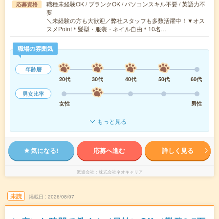
職種未経験OK / ブランクOK / パソコンスキル不要 / 英語力不
応募資格
要
＼未経験の方も大歓迎／弊社スタッフも多数活躍中！▼オス
スメPoint＊髪型・服装・ネイル自由＊10名…
職場の雰囲気
年齢層
20代
30代
40代
50代
60代
男女比率
女性
男性
もっと見る
気になる!
応募へ進む
詳しく見る
派遣会社
株式会社ネオキャリア
未読
掲載日
2026/08/07