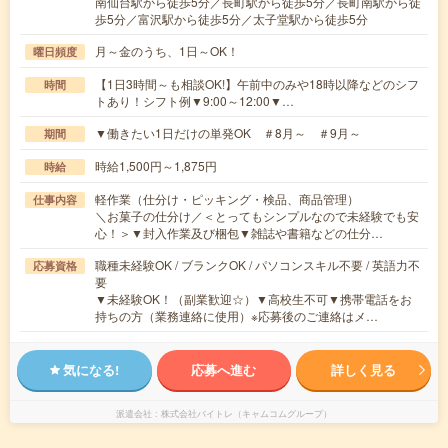
南仙台駅から徒歩5分／長町駅から徒歩5分／長町南駅から徒
歩5分／富沢駅から徒歩5分／太子堂駅から徒歩5分
月～金のうち、1日～OK！
曜日頻度
【1日3時間～も相談OK!】午前中のみや18時以降などのシフ
時間
トあり！シフト例▼9:00～12:00▼…
▼働きたい1日だけの単発OK ＃8月～ ＃9月～
期間
時給1,500円～1,875円
時給
軽作業（仕分け・ピッキング・検品、商品管理）
仕事内容
＼お菓子の仕分け／＜とってもシンプルなので未経験でも安
心！＞▼封入作業及び梱包▼雑誌や書籍などの仕分…
職種未経験OK / ブランクOK / パソコンスキル不要 / 英語力不
応募資格
要
▼未経験OK！（副業歓迎☆）▼高校生不可▼携帯電話をお
持ちの方（業務連絡に使用）※応募後のご連絡はメ…
気になる!
応募へ進む
詳しく見る
派遣会社
株式会社バイトレ（キャムコムグループ）