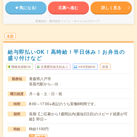
気になる!
応募へ進む
詳しく見る
派遣会社
株式会社バイトレ（キャムコムグループ）
未読
給与即払いOK！高時給！平日休み！お弁当の
盛り付けなど
職種未経験OK
交通費別途支給あり
WEB登録OK
派遣
青森県八戸市
勤務地
長苗代駅から---分
月～金・土・日・祝
曜日頻度
8:00～17:00※表記のうち実働8時間です。
時間
長期【ご応募から1週間以内(最短2日目)のスピード就業が可
期間
能】即日～
時給1100円
時給