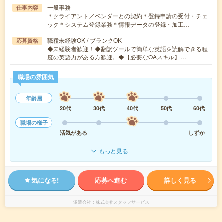
一般事務
仕事内容
＊クライアント／ベンダーとの契約＊登録申請の受付・チェ
ック＊システム登録業務＊情報データの登録・加工…
職種未経験OK / ブランクOK
応募資格
◆未経験者歓迎！◆翻訳ツールで簡単な英語を読解できる程
度の英語力がある方歓迎。◆【必要なOAスキル】…
職場の雰囲気
年齢層
20代
30代
40代
50代
60代
職場の様子
活気がある
しずか
もっと見る
気になる!
応募へ進む
詳しく見る
派遣会社
株式会社スタッフサービス