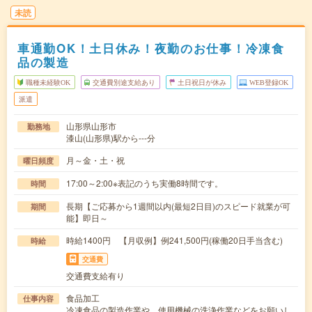
未読
車通勤OK！土日休み！夜勤のお仕事！冷凍食
品の製造
職種未経験OK
交通費別途支給あり
土日祝日が休み
WEB登録OK
派遣
山形県山形市
勤務地
漆山(山形県)駅から---分
月～金・土・祝
曜日頻度
17:00～2:00※表記のうち実働8時間です。
時間
長期【ご応募から1週間以内(最短2日目)のスピード就業が可
期間
能】即日～
時給1400円 【月収例】例241,500円(稼働20日手当含む)
時給
交通費
交通費支給有り
食品加工
仕事内容
冷凍食品の製造作業や、使用機械の洗浄作業などをお願いし