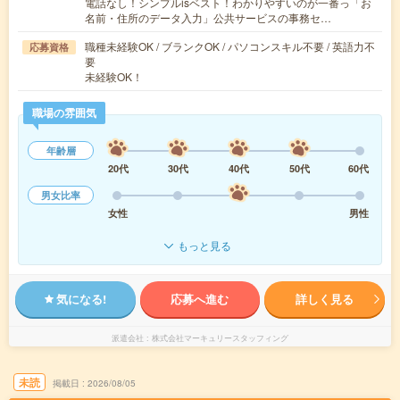
電話なし！シンプルisベスト！わかりやすいのが一番っ「お
名前・住所のデータ入力」公共サービスの事務セ…
職種未経験OK / ブランクOK / パソコンスキル不要 / 英語力不
応募資格
要
未経験OK！
職場の雰囲気
年齢層
20代
30代
40代
50代
60代
男女比率
女性
男性
もっと見る
気になる!
応募へ進む
詳しく見る
派遣会社
株式会社マーキュリースタッフィング
未読
掲載日
2026/08/05