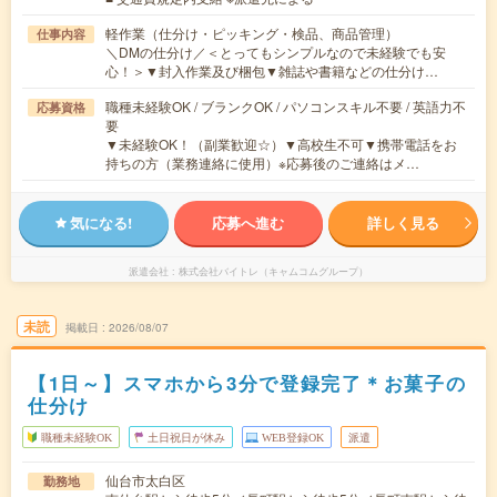
軽作業（仕分け・ピッキング・検品、商品管理）
仕事内容
＼DMの仕分け／＜とってもシンプルなので未経験でも安
心！＞▼封入作業及び梱包▼雑誌や書籍などの仕分け…
職種未経験OK / ブランクOK / パソコンスキル不要 / 英語力不
応募資格
要
▼未経験OK！（副業歓迎☆）▼高校生不可▼携帯電話をお
持ちの方（業務連絡に使用）※応募後のご連絡はメ…
気になる!
応募へ進む
詳しく見る
派遣会社
株式会社バイトレ（キャムコムグループ）
未読
掲載日
2026/08/07
【1日～】スマホから3分で登録完了＊お菓子の
仕分け
職種未経験OK
土日祝日が休み
WEB登録OK
派遣
仙台市太白区
勤務地