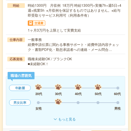
時給1300円 月収例 18万円 時給1300円×実働7h×週5日×4
時給
週+残業5h ※月収例を保証するものではありません。※給与
即受取りサービス利用可（利用条件有）
交通費
1ヶ月3万円を上限として実費支給
一般事務
仕事内容
経費申請伝票に関わる事務サポート・経費申請内容チェッ
ク・書類PDF化・勤怠承認者への連絡・メール問合…
職種未経験OK / ブランクOK
応募資格
■未経験OK！
職場の雰囲気
年齢層
20代
30代
40代
50代
60代
男女比率
女性
男性
もっと見る