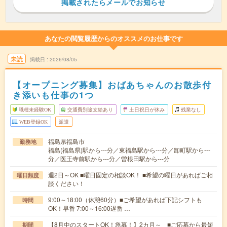
掲載されたらメールでお知らせ
あなたの閲覧履歴からのオススメのお仕事です
未読
掲載日
2026/08/05
【オープニング募集】おばあちゃんのお散歩付
き添いも仕事の1つ
職種未経験OK
交通費別途支給あり
土日祝日が休み
残業なし
WEB登録OK
派遣
福島県福島市
勤務地
福島(福島県)駅から---分／東福島駅から---分／卸町駅から---
分／医王寺前駅から---分／曽根田駅から---分
週2日～OK ■曜日固定の相談OK！ ■希望の曜日があればご相
曜日頻度
談ください！
9:00～18:00（休憩60分）■ご希望があれば下記シフトも
時間
OK！早番 7:00～16:00遅番 …
【8月中のスタートOK！急募！】2カ月～ ■ご応募から最短
期間