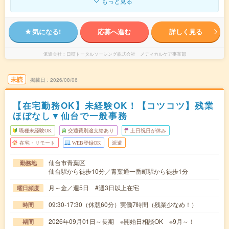
もっと見る
気になる!
応募へ進む
詳しく見る
派遣会社
日研トータルソーシング株式会社 メディカルケア事業部
未読
掲載日
2026/08/06
【在宅勤務OK】未経験OK！【コツコツ】残業
ほぼなし▼仙台で一般事務
職種未経験OK
交通費別途支給あり
土日祝日が休み
在宅・リモート
WEB登録OK
派遣
仙台市青葉区
勤務地
仙台駅から徒歩10分／青葉通一番町駅から徒歩1分
月～金／週5日 #週3日以上在宅
曜日頻度
09:30-17:30（休憩60分）実働7時間（残業少なめ！）
時間
2026年09月01日～長期 ※開始日相談OK ※9月～！
期間