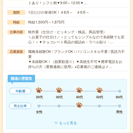
トあり！シフト例▼9:00～12:00▼…
1日だけの単発OK！＃8月～ ＃9月～
期間
時給1,500円～1,875円
時給
軽作業（仕分け・ピッキング・検品、商品管理）
仕事内容
＼お菓子の仕分け／＜とってもシンプルなので未経験でも安
心！＞▼チョコレート商品の箱詰め・ラベル貼り・…
職種未経験OK / ブランクOK / パソコンスキル不要 / 英語力不
応募資格
要
▼未経験OK！（副業歓迎☆）▼高校生不可▼携帯電話をお
持ちの方（業務連絡に使用）※応募後のご連絡はメ…
職場の雰囲気
年齢層
20代
30代
40代
50代
60代
男女比率
女性
男性
もっと見る