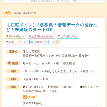
派遣会社
株式会社リクルートスタッフィング
未読
掲載日
2026/08/08
【在宅メイン】2名募集＊情報データの登録な
ど＊未経験スタートOK
職種未経験OK
交通費別途支給あり
土日祝日が休み
在宅・リモート
WEB登録OK
派遣
仙台市青葉区
勤務地
青葉通一番町駅から徒歩1分／広瀬通駅から徒歩5分
月～金 ※土日祝休み ＃週3日以上在宅
曜日頻度
9:30～17:30 ※残業はほとんどありません。※休憩60分。
時間
【急募】即日～短期
期間
時給1200円＋交 【月収例】180,000円～ ■給与の前払い
時給
が可能な速払いサービスあり
交通費
交通費支給あり