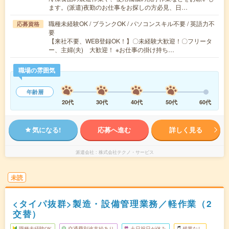
ます。(派遣)夜勤のお仕事をお探しの方必見、日…
職種未経験OK / ブランクOK / パソコンスキル不要 / 英語力不
応募資格
要
【来社不要、WEB登録OK！】〇未経験大歓迎！〇フリータ
ー、主婦(夫) 大歓迎！ ※お仕事の掛け持ち…
職場の雰囲気
年齢層
20代
30代
40代
50代
60代
気になる!
応募へ進む
詳しく見る
派遣会社
株式会社テクノ・サービス
未読
<タイパ抜群>製造・設備管理業務／軽作業（2
交替）
職種未経験OK
交通費別途支給あり
土日祝日が休み
残業なし