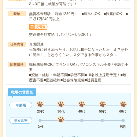
2～3日後に就業が可能です！
無資格未経験：時給1280円～ ■週払いOK ■扶養内OK ■
時給
日収1万240円以上
交通費
交通費全額支給（ガソリン代もOK！）
介護関連
仕事内容
≪散歩に付き添ったり、お話し相手になったり≫「え？意外
に簡単！」と思うくらい、スグできる仕事からスタ…
職種未経験OK / ブランクOK / パソコンスキル不要 / 英語力不
応募資格
要
■資格・経験・年齢不問■学歴不問■10名以上採用予定！■履
歴書不要■面談確約■社会保険完備■社員登用…
職場の雰囲気
年齢層
20代
30代
40代
50代
60代
男女比率
女性
男性