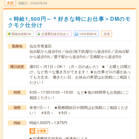
未読
掲載日
2026/08/08
＜時給1,500円～＊好きな時にお仕事＞DMのモ
クモク仕分け
職種未経験OK
交通費別途支給あり
WEB登録OK
派遣
仙台市青葉区
勤務地
仙台駅から徒歩5分／仙台(地下鉄)駅から徒歩5分／北仙台駅
から徒歩5分／愛子駅から徒歩5分／五橋駅から徒歩5分
週0日～/月1日～OK！ （月～日のあいだ） ★「土曜と日曜だ
曜日頻度
け」など色々な働き方ができます！ ★お仕事ゼロの週があっ
ても大丈夫。 働きたい日、お休みの希望はお気軽にご相談く
ださい！
9:00～17:0010:00～19:00 など■ 他の時間帯もお気軽にご
時間
相談ください！
単発1日～！ ★勤務開始日や期間はお気軽にご相談くださ
期間
い！ ＃8月～ ＃9月～
時給1,500円～1,875円
時給
交通費
■ 交通費規定内支給 ※派遣先による