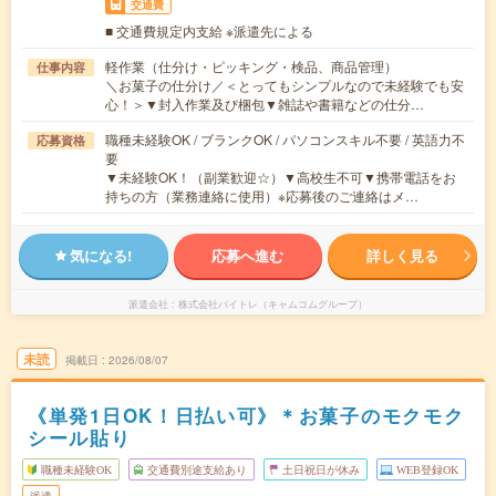
交通費
■ 交通費規定内支給 ※派遣先による
軽作業（仕分け・ピッキング・検品、商品管理）
仕事内容
＼お菓子の仕分け／＜とってもシンプルなので未経験でも安
心！＞▼封入作業及び梱包▼雑誌や書籍などの仕分…
職種未経験OK / ブランクOK / パソコンスキル不要 / 英語力不
応募資格
要
▼未経験OK！（副業歓迎☆）▼高校生不可▼携帯電話をお
持ちの方（業務連絡に使用）※応募後のご連絡はメ…
気になる!
応募へ進む
詳しく見る
派遣会社
株式会社バイトレ（キャムコムグループ）
未読
掲載日
2026/08/07
《単発1日OK！日払い可》＊お菓子のモクモク
シール貼り
職種未経験OK
交通費別途支給あり
土日祝日が休み
WEB登録OK