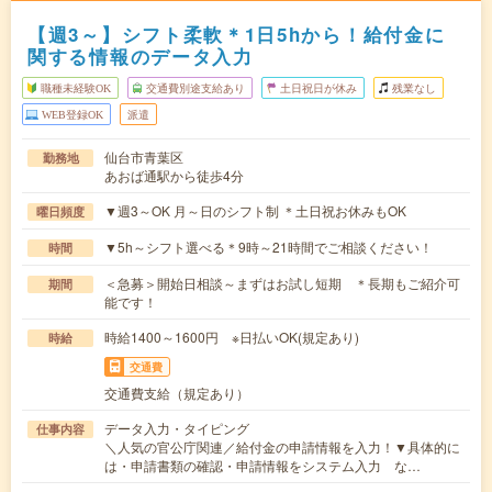
【週3～】シフト柔軟＊1日5hから！給付金に
関する情報のデータ入力
職種未経験OK
交通費別途支給あり
土日祝日が休み
残業なし
WEB登録OK
派遣
仙台市青葉区
勤務地
あおば通駅から徒歩4分
▼週3～OK 月～日のシフト制 ＊土日祝お休みもOK
曜日頻度
▼5h～シフト選べる＊9時～21時間でご相談ください！
時間
＜急募＞開始日相談～まずはお試し短期 ＊長期もご紹介可
期間
能です！
時給1400～1600円 ※日払いOK(規定あり)
時給
交通費
交通費支給（規定あり）
データ入力・タイピング
仕事内容
＼人気の官公庁関連／給付金の申請情報を入力！▼具体的に
は・申請書類の確認・申請情報をシステム入力 な…