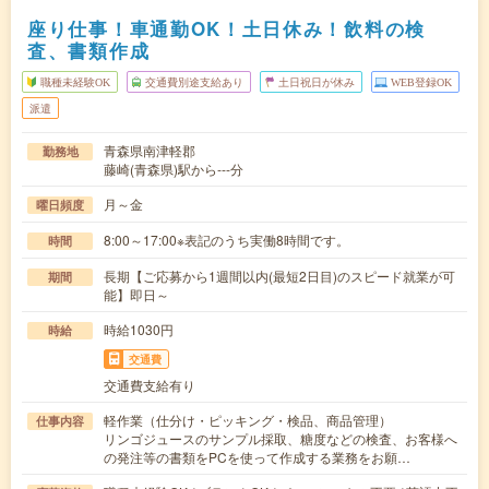
座り仕事！車通勤OK！土日休み！飲料の検
査、書類作成
職種未経験OK
交通費別途支給あり
土日祝日が休み
WEB登録OK
派遣
青森県南津軽郡
勤務地
藤崎(青森県)駅から---分
月～金
曜日頻度
8:00～17:00※表記のうち実働8時間です。
時間
長期【ご応募から1週間以内(最短2日目)のスピード就業が可
期間
能】即日～
時給1030円
時給
交通費
交通費支給有り
軽作業（仕分け・ピッキング・検品、商品管理）
仕事内容
リンゴジュースのサンプル採取、糖度などの検査、お客様へ
の発注等の書類をPCを使って作成する業務をお願…