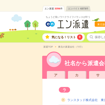
エン派遣
3356
件
エンバイト
6373
件
ちょうど良いワークライフバランスが叶う
東北版
気になる！リスト
0
保存し
派遣TOP
東北の派遣会社（ラ行）
社名から派遣会
ア
カ
サ
ラ
ランスタッド株式会社 東