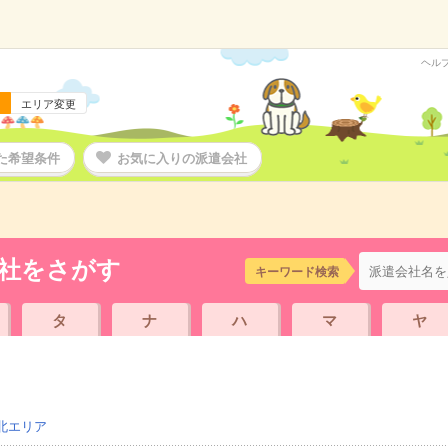
ヘル
エリア変更
た希望条件
お気に入りの派遣会社
社をさがす
キーワード検索
タ
ナ
ハ
マ
ヤ
北エリア