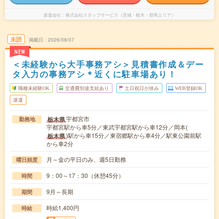
派遣会社
株式会社スタッフサービス（茨城・栃木・群馬エリア）
未読
掲載日
2026/08/07
NEW
＜未経験から大手事務アシ＞見積書作成＆デー
タ入力の事務アシ＊近くに駐車場あり！
職種未経験OK
交通費別途支給あり
土日祝日が休み
WEB登録OK
派遣
宇都宮市
栃木県
勤務地
宇都宮駅から車5分／東武宇都宮駅から車12分／岡本(
)駅から車15分／東宿郷駅から車4分／駅東公園前駅
栃木県
から車2分
月～金の平日のみ、週5日勤務
曜日頻度
9：00～17：30（休憩45分）
時間
9月～長期
期間
時給1,400円
時給