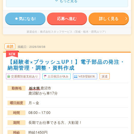
もっと見る
気になる!
応募へ進む
詳しく見る
派遣会社
株式会社スタッフサービス（茨城・栃木・群馬エリア）
未読
掲載日
2026/08/08
NEW
【経験者×ブラッシュUP！】電子部品の発注・
納期管理・調整・資料作成
交通費別途支給あり
土日祝日が休み
WEB登録OK
派遣
鹿沼市
栃木県
勤務地
鹿沼駅から車17分
月～金
曜日頻度
08:00～17:00
時間
長期でお仕事できる方、大歓迎！
期間
時給1450円
時給