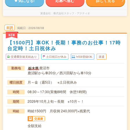
気になる!
応募へ進む
詳しく見る
派遣会社
株式会社スタッフ・アクティオ
未読
掲載日
2026/08/08
NEW
【1500円】車OK！長期！事務のお仕事！17時
台定時！土日祝休み
交通費別途支給あり
土日祝日が休み
WEB登録OK
派遣
鹿沼市
栃木県
勤務地
鹿沼駅から車20分／西川田駅から車10分
月～金（週5日） ※土日祝休み
曜日頻度
08:30～17:30(実働8時間 休憩1時間)
時間
2026年10月上旬～長期 ※10月～！
期間
時給1500円 月収例 240,000円+残業代
時給
交通費
全額支給