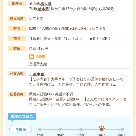
その他
栃木県
勤務地
石橋(
)駅から車17分／自治医大駅から車20分
栃木県
シフト制
曜日頻度
8:00～17:00(実働:8時間) (休憩60分) ※シフト制
時間
【急募】即日～長期（3カ月以上） ★8月～OK！
期間
時給1480円
時給
交通費
交通費支給
一般事務
仕事内容
【仕事内容】大手グループ子会社での受付事務のお仕事で
す。具体的には、予約受付、予約管理、入力作業（E…
職種未経験OK / 英語力不要
応募資格
職種未経験OK！業界未経験OK！【こんな方におススメ！ま
ずはご応募ください／歓迎条件】何かしらの事務…
職場の雰囲気
年齢層
20代
30代
40代
50代
60代