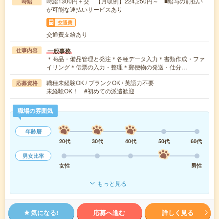
時給1300円＋交 【月収例】224,250円～ ■給与の前払い
時給
が可能な速払いサービスあり
交通費
交通費支給あり
一般事務
仕事内容
＊商品・備品管理と発注＊各種データ入力＊書類作成・ファ
イリング＊伝票の入力・整理＊郵便物の発送・仕分…
職種未経験OK / ブランクOK / 英語力不要
応募資格
未経験OK！ #初めての派遣歓迎
職場の雰囲気
年齢層
20代
30代
40代
50代
60代
男女比率
女性
男性
もっと見る
気になる!
応募へ進む
詳しく見る