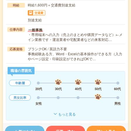
時給1,600円＋交通費別途支給
時給
交通費
別途支給
一般事務
仕事内容
・専用端末への入力（売上のまとめや購買データなど）←メ
イン業務です・運送業者や宅配業者などの来客対応…
ブランクOK / 英語力不要
応募資格
事務経験ある方、Word・Excelの基本操作ができる方（入力
やページ設定・印刷設定ができればOKで…
職場の雰囲気
年齢層
20代
30代
40代
50代
60代
男女比率
女性
男性
もっと見る