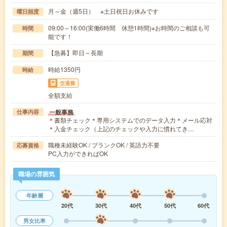
月～金（週5日） ※土日祝日お休みです
曜日頻度
09:00～16:00(実働6時間 休憩1時間)※お時間のご相談も可
時間
能です！
【急募】即日～長期
期間
時給1350円
時給
交通費
全額支給
一般事務
仕事内容
＊書類チェック＊専用システムでのデータ入力＊メール応対
＊入金チェック（上記のチェックや入力に慣れてき…
職種未経験OK / ブランクOK / 英語力不要
応募資格
PC入力ができればOK
職場の雰囲気
年齢層
20代
30代
40代
50代
60代
男女比率