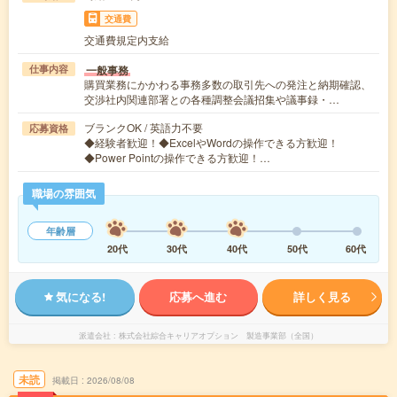
交通費
交通費規定内支給
一般事務
仕事内容
購買業務にかかわる事務多数の取引先への発注と納期確認、
交渉社内関連部署との各種調整会議招集や議事録・…
ブランクOK / 英語力不要
応募資格
◆経験者歓迎！◆ExcelやWordの操作できる方歓迎！
◆Power Pointの操作できる方歓迎！…
職場の雰囲気
年齢層
20代
30代
40代
50代
60代
気になる!
応募へ進む
詳しく見る
派遣会社
株式会社綜合キャリアオプション 製造事業部（全国）
未読
掲載日
2026/08/08