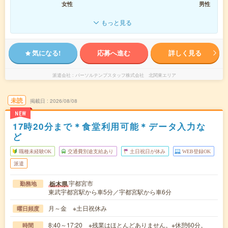
女性
男性
もっと見る
気になる!
応募へ進む
詳しく見る
派遣会社
パーソルテンプスタッフ株式会社 北関東エリア
未読
掲載日
2026/08/08
NEW
17時20分まで＊食堂利用可能＊データ入力な
ど
職種未経験OK
交通費別途支給あり
土日祝日が休み
WEB登録OK
派遣
宇都宮市
栃木県
勤務地
東武宇都宮駅から車5分／宇都宮駅から車6分
月～金 ※土日祝休み
曜日頻度
8:40～17:20 ※残業はほとんどありません。※休憩60分。
時間