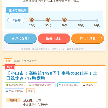
は事前登録だけでもOK！履歴書不要で気…
職場の雰囲気
年齢層
20代
30代
40代
50代
60代
気になる!
応募へ進む
詳しく見る
派遣会社
株式会社綜合キャリアオプション 製造事業部（全国）
未読
掲載日
2026/08/07
NEW
【小山市！高時給1490円】事務のお仕事！土
日祝休み×17時定時
職種未経験OK
交通費別途支給あり
土日祝日が休み
残業なし
WEB登録OK
派遣
小山市
栃木県
勤務地
小金井駅から車9分