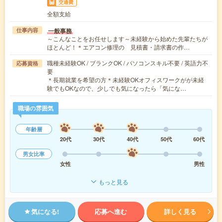
交通費
全額支給
一般事務
仕事内容
～こんなことをお任せします～未経験から始めた先輩たちが
ほとんど！＊エアコン修理の 見積書・請求書の作…
職種未経験OK / ブランクOK / パソコンスキル不要 / 英語力不
応募資格
要
＊長期就業を希望の方＊未経験OKオフィスワークがが未経
験でもOKなので、少しでも気になったら「気にな…
職場の雰囲気
年齢層
20代
30代
40代
50代
60代
男女比率
女性
男性
もっと見る
気になる!
応募へ進む
詳しく見る