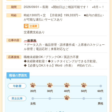
2026/09/01～長期 ※開始日はご相談可能です！ ※9月～！
期間
時給1300円＋交 【月収例】199,333円～ ■給与の前払い
時給
が可能な速払いサービスあり
交通費
交通費支給あり
一般事務
仕事内容
＊データ入力・備品管理・請求書作成・上席者のスケジュー
ル管理｜電話応対｜来客対応など
職種未経験OK / ブランクOK / 英語力不要
応募資格
◆未経験者歓迎！◆タッチタイピングができる方歓迎。
◆【必要なOAスキル】Word（作表） #初めての…
職場の雰囲気
年齢層
20代
30代
40代
50代
60代
男女比率
女性
男性