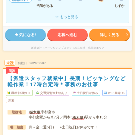
活気がある
しずか
もっと見る
気になる!
応募へ進む
詳しく見る
派遣会社
パーソルテンプスタッフ株式会社 北関東エリア
未読
掲載日
2026/08/07
NEW
【派遣スタッフ就業中】長期！ピッキングなど
軽作業！17時台定時＊事務のお仕事
職種未経験OK
交通費別途支給あり
土日祝日が休み
WEB登録OK
派遣
宇都宮市
栃木県
勤務地
宇都宮駅から車7分／岡本(
)駅から車13分
栃木県
月～金（週5日） ※土日祝日お休みです！
曜日頻度