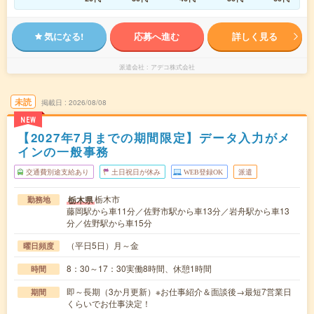
気になる!
応募へ進む
詳しく見る
派遣会社
アデコ株式会社
未読
掲載日
2026/08/08
NEW
【2027年7月までの期間限定】データ入力がメ
インの一般事務
交通費別途支給あり
土日祝日が休み
WEB登録OK
派遣
栃木市
栃木県
勤務地
藤岡駅から車11分／佐野市駅から車13分／岩舟駅から車13
分／佐野駅から車15分
（平日5日）月～金
曜日頻度
8：30～17：30実働8時間、休憩1時間
時間
即～長期（3か月更新）※お仕事紹介＆面談後→最短7営業日
期間
くらいでお仕事決定！