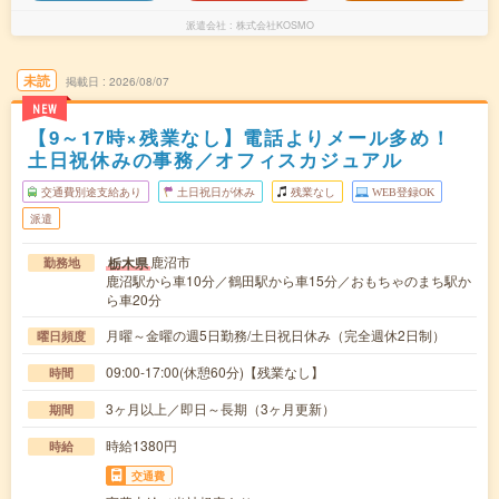
派遣会社
株式会社KOSMO
未読
掲載日
2026/08/07
NEW
【9～17時×残業なし】電話よりメール多め！
土日祝休みの事務／オフィスカジュアル
交通費別途支給あり
土日祝日が休み
残業なし
WEB登録OK
派遣
鹿沼市
栃木県
勤務地
鹿沼駅から車10分／鶴田駅から車15分／おもちゃのまち駅か
ら車20分
月曜～金曜の週5日勤務/土日祝日休み（完全週休2日制）
曜日頻度
09:00-17:00(休憩60分)【残業なし】
時間
3ヶ月以上／即日～長期（3ヶ月更新）
期間
時給1380円
時給
交通費