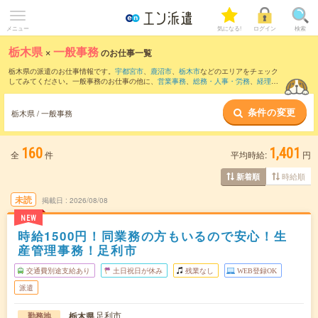
メニュー
気になる!
ログイン
検索
栃木県
×
一般事務
のお仕事一覧
栃木県の派遣のお仕事情報です。
宇都宮市
、
鹿沼市
、
栃木市
などのエリアをチェック
してみてください。一般事務のお仕事の他に、
営業事務
、
総務・人事・労務
、
経理・
財務・会計・英文経理
などを取り揃えています。さらに、
短期
・
単発
などの期間や、
職種未経験OK
などのこだわり条件で絞り込んでいただけます。職種辞典：
一般事務の
条件の変更
お仕事とは？とは？
栃木県 / 一般事務
160
1,401
全
件
平均時給:
円
時給順
新着順
未読
掲載日
2026/08/08
NEW
時給1500円！同業務の方もいるので安心！生
産管理事務！足利市
交通費別途支給あり
土日祝日が休み
残業なし
WEB登録OK
派遣
足利市
栃木県
勤務地