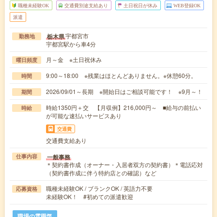
職種未経験OK
交通費別途支給あり
土日祝日が休み
WEB登録OK
派遣
宇都宮市
栃木県
勤務地
宇都宮駅から車4分
月～金 ※土日祝休み
曜日頻度
9:00～18:00 ※残業はほとんどありません。※休憩60分。
時間
2026/09/01～長期 ※開始日はご相談可能です！ ※9月～！
期間
時給1350円＋交 【月収例】216,000円～ ■給与の前払い
時給
が可能な速払いサービスあり
交通費
交通費支給あり
一般事務
仕事内容
＊契約書作成（オーナー・入居者双方の契約書）＊電話応対
（契約書作成に伴う特約店との確認）など
職種未経験OK / ブランクOK / 英語力不要
応募資格
未経験OK！ #初めての派遣歓迎
職場の雰囲気