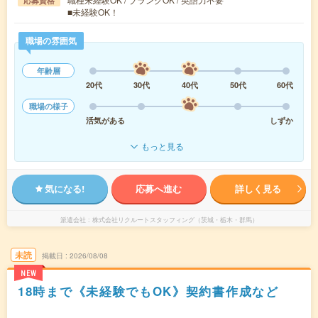
応募資格
■未経験OK！
職場の雰囲気
年齢層
20代
30代
40代
50代
60代
職場の様子
活気がある
しずか
もっと見る
気になる!
応募へ進む
詳しく見る
派遣会社
株式会社リクルートスタッフィング（茨城・栃木・群馬）
未読
掲載日
2026/08/08
NEW
18時まで《未経験でもOK》契約書作成など