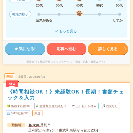
20代
30代
40代
50代
60代
職場の様子
活気がある
しずか
もっと見る
気になる!
応募へ進む
詳しく見る
派遣会社
株式会社スタッフサービス（茨城・栃木・群馬エリア）
未読
掲載日
2026/08/08
NEW
《時間相談OK！》未経験OK！長期！書類チェ
ック＆入力
職種未経験OK
交通費別途支給あり
土日祝日が休み
残業なし
WEB登録OK
派遣
足利市
栃木県
勤務地
足利駅から車9分／東武和泉駅から徒歩23分