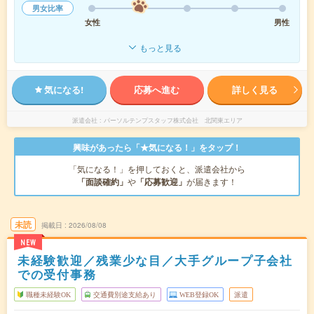
男女比率
女性
男性
もっと見る
気になる!
応募へ進む
詳しく見る
派遣会社
パーソルテンプスタッフ株式会社 北関東エリア
興味があったら「★気になる！」をタップ！
「気になる！」を押しておくと、派遣会社から
「面談確約」
や
「応募歓迎」
が届きます！
未読
掲載日
2026/08/08
NEW
未経験歓迎／残業少な目／大手グループ子会社
での受付事務
職種未経験OK
交通費別途支給あり
WEB登録OK
派遣