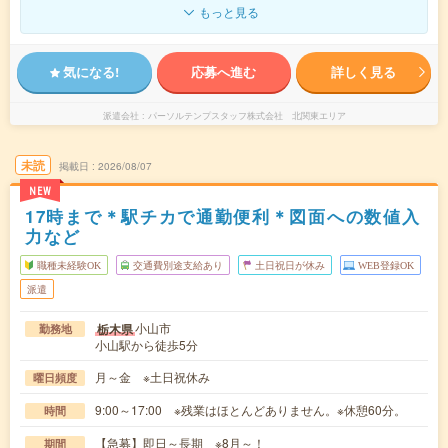
もっと見る
気になる!
応募へ進む
詳しく見る
派遣会社
パーソルテンプスタッフ株式会社 北関東エリア
未読
掲載日
2026/08/07
NEW
17時まで＊駅チカで通勤便利＊図面への数値入
力など
職種未経験OK
交通費別途支給あり
土日祝日が休み
WEB登録OK
派遣
小山市
栃木県
勤務地
小山駅から徒歩5分
月～金 ※土日祝休み
曜日頻度
9:00～17:00 ※残業はほとんどありません。※休憩60分。
時間
【急募】即日～長期 ※8月～！
期間