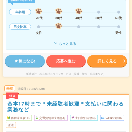
年齢層
20代
30代
40代
50代
60代
男女比率
女性
男性
もっと見る
気になる!
応募へ進む
詳しく見る
派遣会社
株式会社スタッフサービス（茨城・栃木・群馬エリア）
未読
掲載日
2026/08/08
NEW
基本17時まで＊未経験者歓迎＊支払いに関わる
業務など
職種未経験OK
交通費別途支給あり
土日祝日が休み
WEB登録OK
派遣