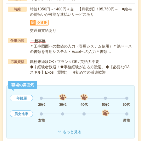
時給1350円～1400円＋交 【月収例】195,750円～ ■給与
時給
の前払いが可能な速払いサービスあり
交通費
交通費支給あり
一般事務
仕事内容
＊工事図面への数値の入力（専用システム使用）＊紙ベース
の書類を専用システム・Excelへの入力＊書類…
職種未経験OK / ブランクOK / 英語力不要
応募資格
◆未経験者歓迎！◆事務経験がある方歓迎。◆【必要なOA
スキル】Excel（関数） #初めての派遣歓迎
職場の雰囲気
年齢層
20代
30代
40代
50代
60代
男女比率
女性
男性
もっと見る