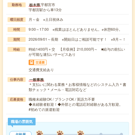
宇都宮市
栃木県
勤務地
宇都宮駅から車13分
月～金 ※土日祝休み
曜日頻度
9:00～17:00 ※残業はほとんどありません。※休憩60分。
時間
2026/09/01～長期 ※開始日はご相談可能です！ ※9月～！
期間
時給1400円＋交 【月収例】210,000円～ ■給与の前払い
時給
が可能な速払いサービスあり
交通費
交通費支給あり
一般事務
仕事内容
＊支払いに関わる業務＊お客様情報などのシステム入力＊書
類チェック＊メール・電話対応など
職種未経験OK / ブランクOK / 英語力不要
応募資格
◆未経験者歓迎！◆外部との電話応対経験がある方歓迎。
#初めての派遣歓迎
職場の雰囲気
年齢層