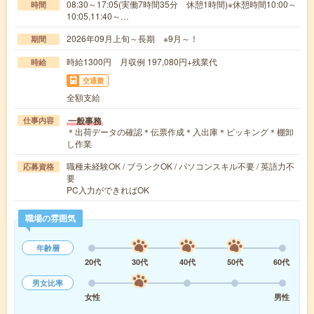
08:30～17:05(実働7時間35分 休憩1時間)※休憩時間10:00～
時間
10:05,11:40～…
2026年09月上旬～長期 ※9月～！
期間
時給1300円 月収例 197,080円+残業代
時給
交通費
全額支給
一般事務
仕事内容
＊出荷データの確認＊伝票作成＊入出庫＊ピッキング＊棚卸
し作業
職種未経験OK / ブランクOK / パソコンスキル不要 / 英語力不
応募資格
要
PC入力ができればOK
職場の雰囲気
年齢層
20代
30代
40代
50代
60代
男女比率
女性
男性