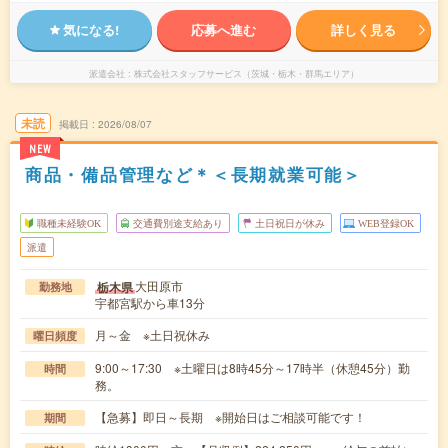
気になる!
応募へ進む
詳しく見る
派遣会社
株式会社スタッフサービス（茨城・栃木・群馬エリア）
未読
掲載日
2026/08/07
NEW
商品・備品管理など＊＜長期就業可能＞
職種未経験OK
交通費別途支給あり
土日祝日が休み
WEB登録OK
派遣
大田原市
栃木県
勤務地
宇都宮駅から車13分
月～金 ※土日祝休み
曜日頻度
9:00～17:30 ※土曜日は8時45分～17時半（休憩45分）勤
時間
務。
【急募】即日～長期 ※開始日はご相談可能です！
期間