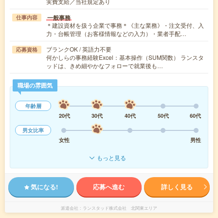
実費支給／当社規定あり
一般事務
仕事内容
＊建設資材を扱う企業で事務＊《主な業務》・注文受付、入
力・台帳管理（お客様情報などの入力）・業者手配…
ブランクOK / 英語力不要
応募資格
何かしらの事務経験Excel：基本操作（SUM関数） ランスタ
ッドは、きめ細やかなフォローで就業後も…
職場の雰囲気
年齢層
20代
30代
40代
50代
60代
男女比率
女性
男性
もっと見る
気になる!
応募へ進む
詳しく見る
派遣会社
ランスタッド株式会社 北関東エリア