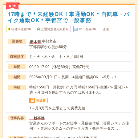
NEW
17時まで＊未経験OK！車通勤OK＊自転車・バ
イク通勤OK＊宇都宮で一般事務
職種未経験OK
交通費別途支給あり
WEB登録OK
派遣
宇都宮市
栃木県
勤務地
宇都宮駅から徒歩60分
月・火・木・金・土・日／週5日
曜日頻度
09:00-17:00（休憩60分）実働7時間
時間
2026年09月01日～長期 ※開始日相談OK ※9月～！
期間
時給1550円 月収例 21万円 時給1550円×実働7h×週5日×4
時給
週 ※月収例を保証するものではありません。
交通費
1ヶ月3万円を上限として実費支給
一般事務
仕事内容
営業さんのサポートのお仕事・見積書作成（専用システム使
用）・専用システムへのデータ入力・発注データの…
職種未経験OK / ブランクOK / 英語力不要