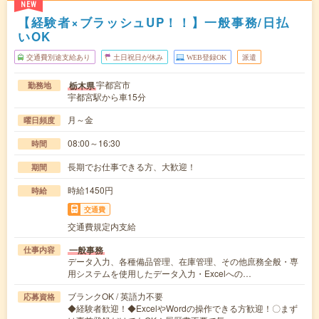
NEW
【経験者×ブラッシュUP！！】一般事務/日払
いOK
交通費別途支給あり
土日祝日が休み
WEB登録OK
派遣
宇都宮市
栃木県
勤務地
宇都宮駅から車15分
月～金
曜日頻度
08:00～16:30
時間
長期でお仕事できる方、大歓迎！
期間
時給1450円
時給
交通費
交通費規定内支給
一般事務
仕事内容
データ入力、各種備品管理、在庫管理、その他庶務全般・専
用システムを使用したデータ入力・Excelへの…
ブランクOK / 英語力不要
応募資格
◆経験者歓迎！◆ExcelやWordの操作できる方歓迎！〇まず