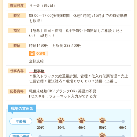
月～金（週5日）
曜日頻度
08:00～17:00(実働8時間 休憩1時間)※15時までの時短勤務
時間
も歓迎！
【急募】即日～長期 8月中旬や下旬開始もご相談くださ
期間
い！ ※8月～！
時給1490円 月収例 238,400円
時給
交通費
全額支給
一般事務
仕事内容
＊搬入トラックの総重量計測、管理＊仕入れ伝票管理＊売上
伝票管理＊電話対応＊現場とやりとり＊清掃（当番…
職種未経験OK / ブランクOK / 英語力不要
応募資格
PCスキル：フォーマット入力ができる方
職場の雰囲気
年齢層
20代
30代
40代
50代
60代
職場の様子