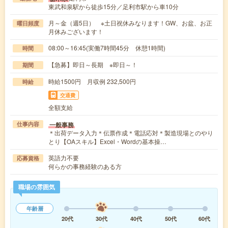
東武和泉駅から徒歩15分／足利市駅から車10分
月～金（週5日） ※土日祝休みなります！GW、お盆、お正
曜日頻度
月休みございます！
08:00～16:45(実働7時間45分 休憩1時間)
時間
【急募】即日～長期 ※即日～！
期間
時給1500円 月収例 232,500円
時給
交通費
全額支給
一般事務
仕事内容
＊出荷データ入力＊伝票作成＊電話応対＊製造現場とのやり
とり【OAスキル】Excel・Wordの基本操…
英語力不要
応募資格
何らかの事務経験のある方
職場の雰囲気
年齢層
20代
30代
40代
50代
60代