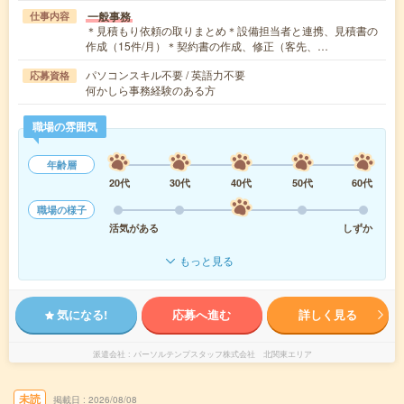
一般事務
仕事内容
＊見積もり依頼の取りまとめ＊設備担当者と連携、見積書の
作成（15件/月）＊契約書の作成、修正（客先、…
パソコンスキル不要 / 英語力不要
応募資格
何かしら事務経験のある方
職場の雰囲気
年齢層
20代
30代
40代
50代
60代
職場の様子
活気がある
しずか
もっと見る
気になる!
応募へ進む
詳しく見る
派遣会社
パーソルテンプスタッフ株式会社 北関東エリア
未読
掲載日
2026/08/08