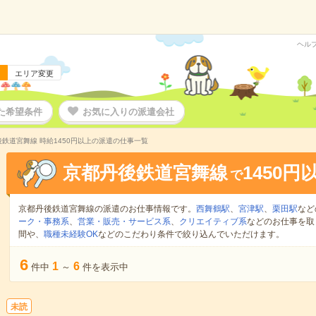
ヘル
エリア変更
た希望条件
お気に入りの派遣会社
鉄道宮舞線 時給1450円以上の派遣の仕事一覧
京都丹後鉄道宮舞線
1450円
で
京都丹後鉄道宮舞線の派遣のお仕事情報です。
西舞鶴駅
、
宮津駅
、
栗田駅
など
ーク・事務系
、
営業・販売・サービス系
、
クリエイティブ系
などのお仕事を取
間や、
職種未経験OK
などのこだわり条件で絞り込んでいただけます。
6
1
6
件中
～
件を表示中
未読