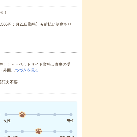
K！
1,586円：月21日勤務】★前払い制度あり
中！！～・ベッドサイド業務→食事の受
・外回…
つづきを見る
 英語力不要
女性
男性