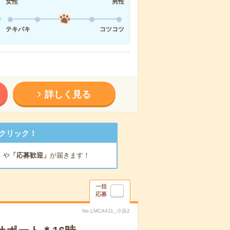
女性
男性
テキパキ
コツコツ
詳しく見る
クリック！
」
や
「応募歓迎」
が届きます！
一括
応募
No.LMCA411_小浜2