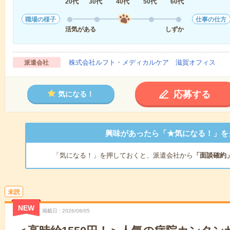
20代
30代
40代
50代
60代
職場の様子
仕事の仕方
活気がある
しずか
株式会社ルフト・メディカルケア 滋賀オフィス
派遣会社
応募する
気になる！
興味があったら「★気になる！」を
「気になる！」を押しておくと、派遣会社から
「面談確約
未読
NEW
掲載日
2026/08/05