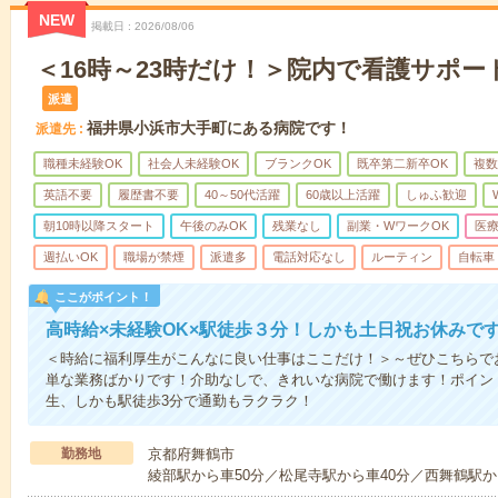
NEW
掲載日
2026/08/06
＜16時～23時だけ！＞院内で看護サポート
派遣
福井県小浜市大手町にある病院です！
派遣先
職種未経験OK
社会人未経験OK
ブランクOK
既卒第二新卒OK
複数
英語不要
履歴書不要
40～50代活躍
60歳以上活躍
しゅふ歓迎
朝10時以降スタート
午後のみOK
残業なし
副業・WワークOK
医
週払いOK
職場が禁煙
派遣多
電話対応なし
ルーティン
自転車
ここがポイント！
高時給×未経験OK×駅徒歩３分！しかも土日祝お休みで
＜時給に福利厚生がこんなに良い仕事はここだけ！＞～ぜひこちらで
単な業務ばかりです！介助なしで、きれいな病院で働けます！ポイン
生、しかも駅徒歩3分で通勤もラクラク！
勤務地
京都府舞鶴市
綾部駅から車50分／松尾寺駅から車40分／西舞鶴駅か