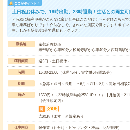
ここがポイント！
土日祝お休みで、16時出勤、23時退勤！生活との両立可
＜時給に福利厚生がこんなに良い仕事はここだけ！＞～ぜひこちらで
単な業務ばかりです！介助なしで、きれいな病院で働けます！ポイン
生、しかも駅徒歩3分で通勤もラクラク！
勤務地
京都府舞鶴市
綾部駅から車50分／松尾寺駅から車40分／西舞鶴駅か
曜日頻度
週5日（土日祝休）
時間
16:00-23:00（休憩45分：実労働6時間15分）
期間
＜急募＞即日～長期 ＊6月～7月～8月～開始日相談O
時給
1550円！（22時以降時給25%UP！！）【月給例：21
（会社規定内）
交通費
支給あります！※規定あり
仕事内容
軽作業（仕分け・ピッキング・検品、商品管理）