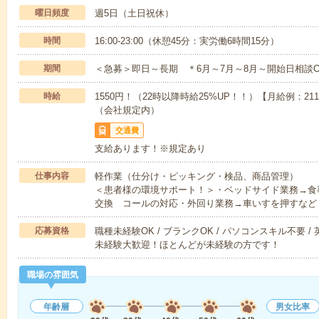
曜日頻度
週5日（土日祝休）
時間
16:00-23:00（休憩45分：実労働6時間15分）
期間
＜急募＞即日～長期 ＊6月～7月～8月～開始日相談O
時給
1550円！（22時以降時給25%UP！！）【月給例：21
（会社規定内）
交通費
支給あります！※規定あり
仕事内容
軽作業（仕分け・ピッキング・検品、商品管理）
＜患者様の環境サポート！＞・ベッドサイド業務→食
交換 コールの対応・外回り業務→車いすを押すなど
応募資格
職種未経験OK / ブランクOK / パソコンスキル不要 /
未経験大歓迎！ほとんどが未経験の方です！
職場の雰囲気
年齢層
男女比率