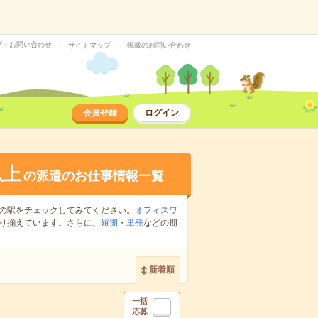
プ・お問い合わせ
サイトマップ
掲載のお問い合わせ
会員登録
ログイン
以上
の派遣のお仕事情報一覧
の駅をチェックしてみてください。
オフィスワ
り揃えています。さらに、
短期
・
単発
などの期
新着順
一括
応募