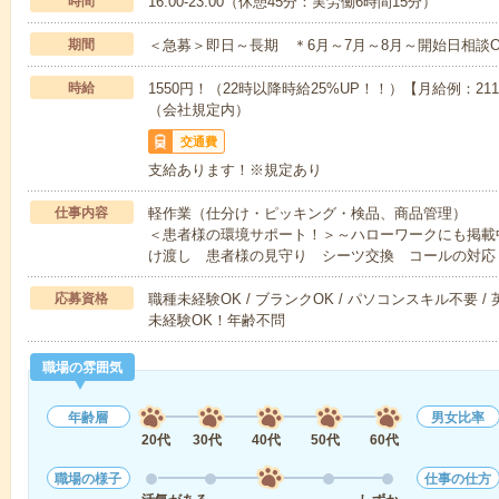
時間
16:00-23:00（休憩45分：実労働6時間15分）
期間
＜急募＞即日～長期 ＊6月～7月～8月～開始日相談O
時給
1550円！（22時以降時給25%UP！！）【月給例：21
（会社規定内）
交通費
支給あります！※規定あり
仕事内容
軽作業（仕分け・ピッキング・検品、商品管理）
＜患者様の環境サポート！＞～ハローワークにも掲載
け渡し 患者様の見守り シーツ交換 コールの対応
応募資格
職種未経験OK / ブランクOK / パソコンスキル不要 /
未経験OK！年齢不問
職場の雰囲気
年齢層
男女比率
20代
30代
40代
50代
60代
職場の様子
仕事の仕方