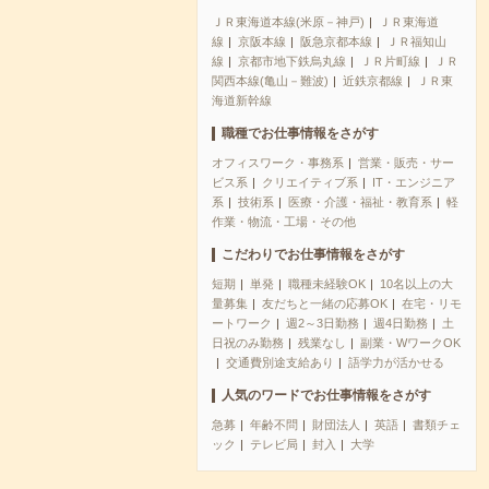
ＪＲ東海道本線(米原－神戸)
ＪＲ東海道
線
京阪本線
阪急京都本線
ＪＲ福知山
線
京都市地下鉄烏丸線
ＪＲ片町線
ＪＲ
関西本線(亀山－難波)
近鉄京都線
ＪＲ東
海道新幹線
職種でお仕事情報をさがす
オフィスワーク・事務系
営業・販売・サー
ビス系
クリエイティブ系
IT・エンジニア
系
技術系
医療・介護・福祉・教育系
軽
作業・物流・工場・その他
こだわりでお仕事情報をさがす
短期
単発
職種未経験OK
10名以上の大
量募集
友だちと一緒の応募OK
在宅・リモ
ートワーク
週2～3日勤務
週4日勤務
土
日祝のみ勤務
残業なし
副業・WワークOK
交通費別途支給あり
語学力が活かせる
人気のワードでお仕事情報をさがす
急募
年齢不問
財団法人
英語
書類チェ
ック
テレビ局
封入
大学