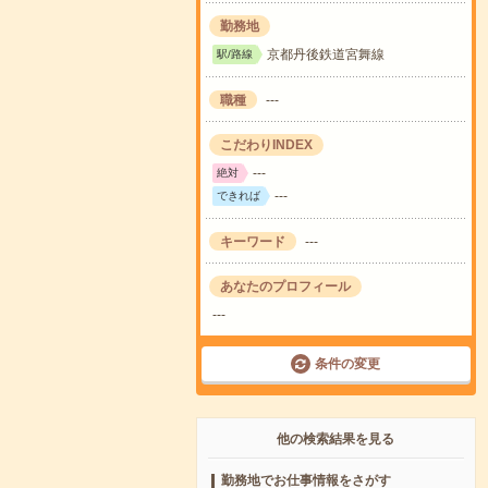
勤務地
京都丹後鉄道宮舞線
駅/路線
職種
---
こだわりINDEX
---
絶対
---
できれば
キーワード
---
あなたのプロフィール
---
条件の変更
他の検索結果を見る
勤務地でお仕事情報をさがす