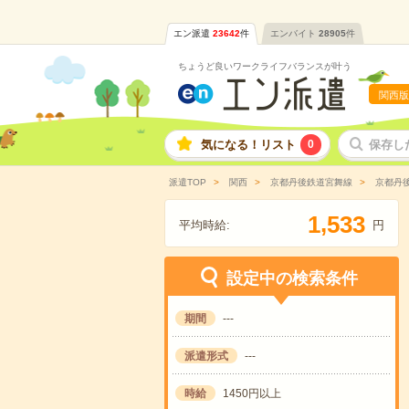
エン派遣
23642
件
エンバイト
28905
件
ちょうど良いワークライフバランスが叶う
関西版
気になる！リスト
0
保存し
派遣TOP
関西
京都丹後鉄道宮舞線
京都丹後
,
1
5
3
3
平均時給:
円
設定中の検索条件
期間
---
派遣形式
---
時給
1450円以上