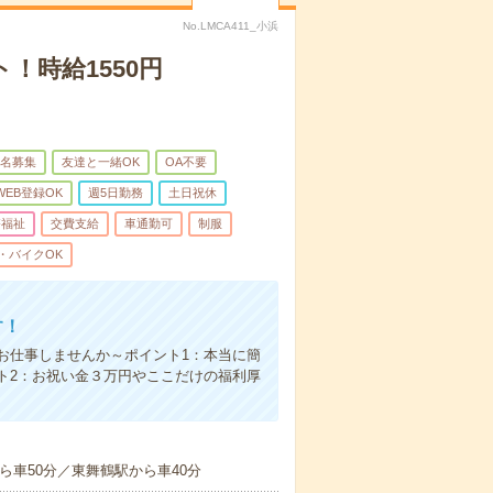
No.LMCA411_小浜
！時給1550円
名募集
友達と一緒OK
OA不要
WEB登録OK
週5日勤務
土日祝休
療福祉
交費支給
車通勤可
制服
・バイクOK
す！
お仕事しませんか～ポイント1：本当に簡
ト2：お祝い金３万円やここだけの福利厚
ら車50分／東舞鶴駅から車40分