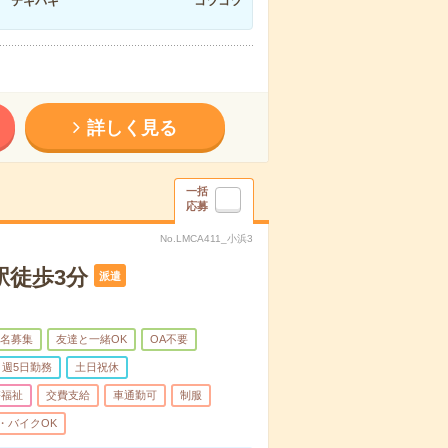
テキパキ
コツコツ
詳しく見る
一括
応募
No.LMCA411_小浜3
駅徒歩3分
派遣
名募集
友達と一緒OK
OA不要
週5日勤務
土日祝休
療福祉
交費支給
車通勤可
制服
・バイクOK