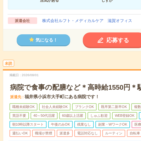
活気がある
しずか
株式会社ルフト・メディカルケア 滋賀オフィス
派遣会社
応募する
気になる！
未読
掲載日
2026/08/01
病院で食事の配膳など＊高時給1550円＊
福井県小浜市大手町にある病院です！
派遣先
職種未経験OK
社会人未経験OK
ブランクOK
既卒第二新卒OK
複数
英語不要
40～50代活躍
60歳以上活躍
しゅふ歓迎
WEB登録OK
朝10時以降スタート
午後のみOK
残業なし
副業・WワークOK
医
週払いOK
職場が禁煙
派遣多
電話対応なし
ルーティン
自転車