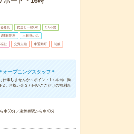
サポート＊16時
名募集
友達と一緒OK
OA不要
週5日勤務
土日祝のみ
療福祉
交費支給
車通勤可
制服
＊オープニングスタッフ＊
お仕事しませんか～ポイント1：本当に簡
ト2：お祝い金３万円やここだけの福利厚
ら車50分／東舞鶴駅から車40分