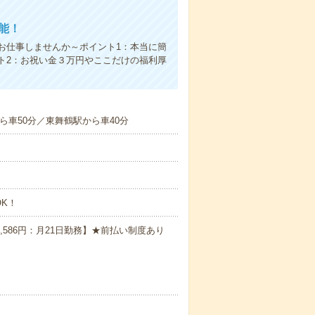
能！
お仕事しませんか～ポイント1：本当に簡
ト2：お祝い金３万円やここだけの福利厚
ら車50分／東舞鶴駅から車40分
K！
1,586円：月21日勤務】★前払い制度あり