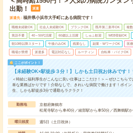
＜高時給1550円！＞人気の病院カンタン
出勤！
派遣
福井県小浜市大手町にある病院です！
派遣先
職種未経験OK
社会人未経験OK
ブランクOK
既卒第二新卒OK
複数
英語不要
40～50代活躍
60歳以上活躍
しゅふ歓迎
WEB登録OK
朝10時以降スタート
午後のみOK
残業なし
副業・WワークOK
医
職場が禁煙
派遣多
電話対応なし
ルーティン
自転車・バイクOK
ここがポイント！
【未経験OK×駅徒歩３分！】しかも土日祝お休みです！
＜時給に福利厚生がこんなに良い仕事はここだけ！＞～ぜひこちらで
単な業務ばかりです！介助なしで、きれいな病院で働けます！ポイン
生、しかも駅徒歩3分で通勤もラクラク！
勤務地
京都府舞鶴市
松尾寺駅から車40分／綾部駅から車50分／西舞鶴駅か
曜日頻度
週5日（土日祝休）