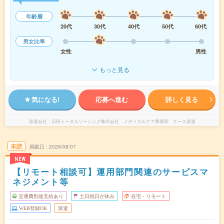
年齢層
20代
30代
40代
50代
60代
男女比率
女性
男性
もっと見る
気になる!
応募へ進む
詳しく見る
派遣会社
日研トータルソーシング株式会社 メディカルケア事業部 ナース派遣
未読
掲載日
2026/08/07
NEW
【リモート相談可】運用部門関連のサービスマ
ネジメント等
交通費別途支給あり
土日祝日が休み
在宅・リモート
WEB登録OK
派遣