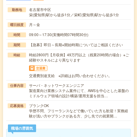
名古屋市中区
勤務地
栄(愛知県)駅から徒歩1分／栄町(愛知県)駅から徒歩1分
月～金
曜日頻度
09:00～17:30(実働時間07時間30分)
時間
【急募】即日～長期※開始時期についてはご相談ください
期間
時給2800円【月収例】49万円以上（残業20時間の場合）※ご
時給
経験やスキルにより異なります
交通費
交通費別途支給 ※詳細はお問い合わせください。
サーバ・ネットワークエンジニア
仕事内容
製造業向け業務システム案件にて、AWSを中心とした基盤の
ミドルウェア領域の設計/構築/運用支援を担当…
ブランクOK
応募資格
学歴不問、フリーランスなどで働いていた方も歓迎！実務経
験が浅い方やブランクがある方、少し先での就業開…
職場の雰囲気