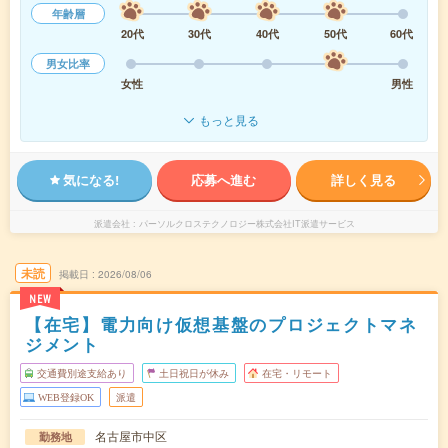
年齢層
20代
30代
40代
50代
60代
男女比率
女性
男性
もっと見る
気になる!
応募へ進む
詳しく見る
派遣会社
パーソルクロステクノロジー株式会社IT派遣サービス
未読
掲載日
2026/08/06
NEW
【在宅】電力向け仮想基盤のプロジェクトマネ
ジメント
交通費別途支給あり
土日祝日が休み
在宅・リモート
WEB登録OK
派遣
名古屋市中区
勤務地