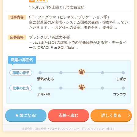
1ヶ月3万円を上限として実費支給
SE・プログラマ（ビジネスアプリケーション系）
仕事内容
主に製造業のお客様へシステム開発の企画・提案を行ってい
ただきます。・お客様への提案、要件分析、要件定…
ブランクOK / 英語力不要
応募資格
・JavaまたはC#の環境下での開発経験がある方・データベ
ース(ORACLE or SQL Data…
職場の雰囲気
職場の様子
活気がある
しずか
仕事の仕方
テキパキ
コツコツ
気になる!
応募へ進む
詳しく見る
派遣会社
株式会社リクルートスタッフィング ITスタッフィング（東海）