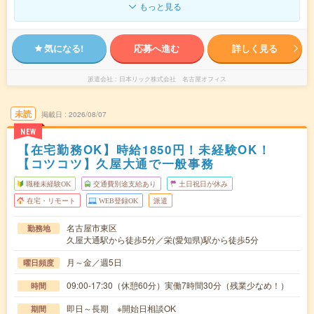
もっと見る
気になる!
応募へ進む
詳しく見る
派遣会社
日本リック株式会社 名古屋オフィス
未読
掲載日
2026/08/07
NEW
【在宅勤務OK】時給1850円！未経験OK！
【コツコツ】久屋大通で一般事務
職種未経験OK
交通費別途支給あり
土日祝日が休み
在宅・リモート
WEB登録OK
派遣
名古屋市東区
勤務地
久屋大通駅から徒歩5分／栄(愛知県)駅から徒歩5分
月～金／週5日
曜日頻度
09:00-17:30（休憩60分）実働7時間30分（残業少なめ！）
時間
即日～長期 ※開始日相談OK
期間