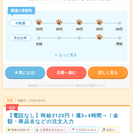
職場の雰囲気
年齢層
20代
30代
40代
50代
60代
男女比率
女性
男性
もっと見る
気になる!
応募へ進む
詳しく見る
派遣会社
パーソルクロステクノロジー株式会社IT派遣サービス
未読
掲載日
2026/08/06
NEW
【電話なし】時給2125円！週3×4時間～！金
額・商品名などの注文入力
職種未経験OK
交通費別途支給あり
土日祝日が休み
残業なし