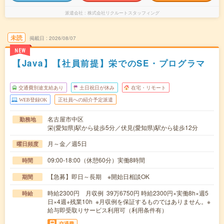
派遣会社
株式会社リクルートスタッフィング
未読
掲載日
2026/08/07
NEW
【Java】【社員前提】栄でのSE・プログラマ
交通費別途支給あり
土日祝日が休み
在宅・リモート
WEB登録OK
正社員への紹介予定派遣
名古屋市中区
勤務地
栄(愛知県)駅から徒歩5分／伏見(愛知県)駅から徒歩12分
月～金／週5日
曜日頻度
09:00-18:00（休憩60分）実働8時間
時間
【急募】即日～長期 ※開始日相談OK
期間
時給2300円 月収例 39万6750円 時給2300円×実働8h×週5
時給
日×4週+残業10h ※月収例を保証するものではありません。※
給与即受取りサービス利用可（利用条件有）
交通費