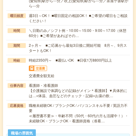
(愛知県)駅から---分／吹上(愛知県)駅から---分／茶屋ケ坂駅か
ら---分
週3日～OK！ ■曜日固定の相談OK！ ■ご希望の曜日をご相談
曜日頻度
ください！
＼日勤のみ／シフト例・10:00～15:00・9:00～17:00（休憩
時間
60分）■ご希望があればその…
2ヶ月～ ■ご応募から最短3日後に開始可能 8月～、9月ス
期間
タートもOK！
時給2350円～ ■週払いOK ■日収1万8800円以上
時給
交通費
交通費全額支給
看護師・准看護師
仕事内容
【介護施設で体調などの記録がメイン＊看護師】▼具体的に
は…○体温、血圧などのチェック・記録○お薬の飲…
職種未経験OK / ブランクOK / パソコンスキル不要 / 英語力不
応募資格
要
≪履歴書不要≫・年齢不問（50代・60代の方も活躍中！）・
未経験OK・ブランクOK・看護師資格（准看…
職場の雰囲気