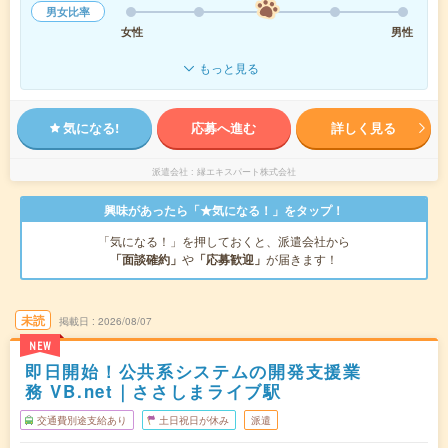
男女比率
女性
男性
もっと見る
気になる!
応募へ進む
詳しく見る
派遣会社
縁エキスパート株式会社
興味があったら「★気になる！」をタップ！
「気になる！」を押しておくと、派遣会社から
「面談確約」
や
「応募歓迎」
が届きます！
未読
掲載日
2026/08/07
NEW
即日開始！公共系システムの開発支援業
務 VB.net｜ささしまライブ駅
交通費別途支給あり
土日祝日が休み
派遣