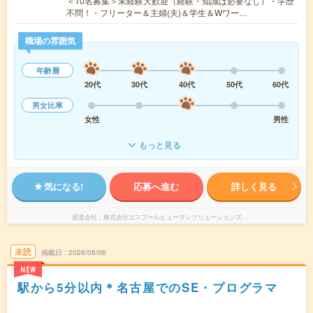
＜10名募集＞未経験大歓迎（経験・知識は必要なし）・学歴
不問！・フリーター＆主婦(夫)＆学生＆Wワー…
職場の雰囲気
年齢層
20代
30代
40代
50代
60代
男女比率
女性
男性
もっと見る
気になる!
応募へ進む
詳しく見る
派遣会社
株式会社エスプールヒューマンソリューションズ
未読
掲載日
2026/08/06
NEW
駅から5分以内＊名古屋でのSE・プログラマ