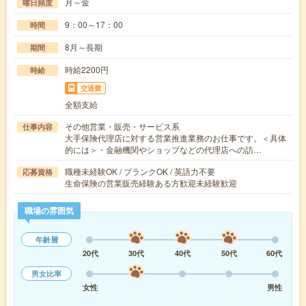
月～金
曜日頻度
9：00～17：00
時間
8月～長期
期間
時給2200円
時給
交通費
全額支給
その他営業・販売・サービス系
仕事内容
大手保険代理店に対する営業推進業務のお仕事です。＜具体
的には＞・金融機関やショップなどの代理店への訪…
職種未経験OK / ブランクOK / 英語力不要
応募資格
生命保険の営業販売経験ある方歓迎未経験歓迎
職場の雰囲気
年齢層
20代
30代
40代
50代
60代
男女比率
女性
男性