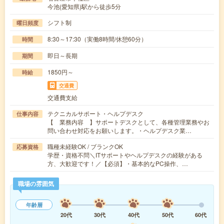
今池(愛知県)駅から徒歩5分
シフト制
曜日頻度
8:30～17:30（実働8時間/休憩60分）
時間
即日～長期
期間
1850円～
時給
交通費
交通費支給
テクニカルサポート・ヘルプデスク
仕事内容
【 業務内容 】サポートデスクとして、各種管理業務やお
問い合わせ対応をお願いします。・ヘルプデスク業…
職種未経験OK / ブランクOK
応募資格
学歴・資格不問＼ITサポートやヘルプデスクの経験がある
方、大歓迎です！／【必須】・基本的なPC操作、…
職場の雰囲気
年齢層
20代
30代
40代
50代
60代