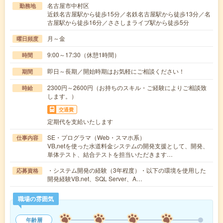
名古屋市中村区
勤務地
近鉄名古屋駅から徒歩15分／名鉄名古屋駅から徒歩13分／名
古屋駅から徒歩16分／ささしまライブ駅から徒歩5分
月～金
曜日頻度
9:00～17:30（休憩1時間）
時間
即日～長期／開始時期はお気軽にご相談ください！
期間
2300円～2600円（お持ちのスキル・ご経験によりご相談致
時給
します。）
交通費
定期代を支給いたします
SE・プログラマ（Web・スマホ系）
仕事内容
VB,netを使った水道料金システムの開発支援として、開発、
単体テスト、結合テストを担当いただきます…
・システム開発の経験（3年程度）・以下の環境を使用した
応募資格
開発経験VB.net、SQL Server、A…
職場の雰囲気
年齢層