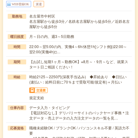
WEB登録OK
派遣
名古屋市中村区
勤務地
名古屋駅から徒歩3分／名鉄名古屋駅から徒歩5分／近鉄名古
屋駅から徒歩5分
月～日の内、週3～5日勤務
曜日頻度
22:00～翌5:00の内、実働4～6h/休憩1h[シフト例]□22:00～
時間
翌2:00(実働4h)□…
【お試し短期1ヶ月～勤務OK】※8月～・9月～など、就業ス
期間
タート日ご相談ください！
時給2125～2250円(深夜手当込み) ◆昇給あり ◆日払い
時給
(速払い：給料日前に70％まで受取可能/規定有)＋月払い
交通費
規定支給
データ入力・タイピング
仕事内容
【電話対応なし】デリバリーサイトのバックヤード事務＊注
文データ・売上データの入力注文データの一覧を見…
職種未経験OK / ブランクOK / パソコンスキル不要 / 英語力不
応募資格
要