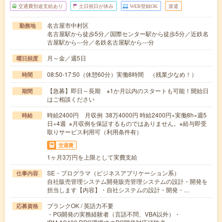
交通費別途支給あり
土日祝日が休み
WEB登録OK
派遣
名古屋市中村区
勤務地
名古屋駅から徒歩5分／国際センター駅から徒歩5分／近鉄名
古屋駅から---分／名鉄名古屋駅から---分
月～金／週5日
曜日頻度
08:50-17:50（休憩60分）実働8時間 （残業少なめ！）
時間
【急募】即日～長期 ※1か月以内のスタートも可能！開始日
期間
はご相談ください
時給2400円 月収例 38万4000円 時給2400円×実働8h×週5
時給
日×4週 ※月収例を保証するものではありません。※給与即受
取りサービス利用可（利用条件有）
交通費
1ヶ月3万円を上限として実費支給
SE・プログラマ（ビジネスアプリケーション系）
仕事内容
自社販売管理システム開発販売管理システムの設計・開発を
担当します【内容】・自社システムの設計・開発・…
ブランクOK / 英語力不要
応募資格
・PG開発の実務経験者（言語不問、VBA以外）・