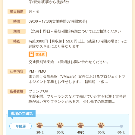
栄(愛知県)駅から徒歩5分
月～金
曜日頻度
09:00～17:30(実働時間07時間30分)
時間
【急募】即日～長期※開始時期についてはご相談ください
期間
時給3300円【月収例】53万円以上（残業10時間の場合）※ご
時給
経験やスキルにより異なります
交通費
交通費別途支給 ※詳細はお問い合わせください。
PM・PMO
仕事内容
電力向け仮想基盤（VMware）案件におけるプロジェクトマ
ネジメント業務をお任せします。【詳細】・仮…
ブランクOK
応募資格
学歴不問、フリーランスなどで働いていた方も歓迎！実務経
験が浅い方やブランクがある方、少し先での就業開…
職場の雰囲気
年齢層
20代
30代
40代
50代
60代