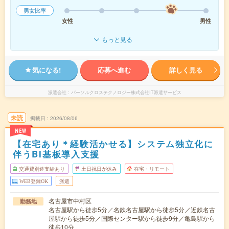
男女比率
女性
男性
もっと見る
気になる!
応募へ進む
詳しく見る
派遣会社
パーソルクロステクノロジー株式会社IT派遣サービス
未読
掲載日
2026/08/06
NEW
【在宅あり＊経験活かせる】システム独立化に
伴うBI基板導入支援
交通費別途支給あり
土日祝日が休み
在宅・リモート
WEB登録OK
派遣
名古屋市中村区
勤務地
名古屋駅から徒歩5分／名鉄名古屋駅から徒歩5分／近鉄名古
屋駅から徒歩5分／国際センター駅から徒歩9分／亀島駅から
徒歩10分