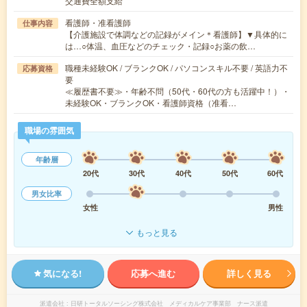
交通費全額支給
看護師・准看護師
仕事内容
【介護施設で体調などの記録がメイン＊看護師】▼具体的に
は…○体温、血圧などのチェック・記録○お薬の飲…
職種未経験OK / ブランクOK / パソコンスキル不要 / 英語力不
応募資格
要
≪履歴書不要≫・年齢不問（50代・60代の方も活躍中！）・
未経験OK・ブランクOK・看護師資格（准看…
職場の雰囲気
年齢層
20代
30代
40代
50代
60代
男女比率
女性
男性
もっと見る
気になる!
応募へ進む
詳しく見る
派遣会社
日研トータルソーシング株式会社 メディカルケア事業部 ナース派遣