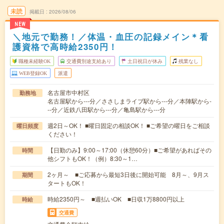
未読
掲載日
2026/08/06
NEW
＼地元で勤務！／体温・血圧の記録メイン＊看
護資格で高時給2350円！
職種未経験OK
交通費別途支給あり
土日祝日が休み
残業なし
WEB登録OK
派遣
名古屋市中村区
勤務地
名古屋駅から---分／ささしまライブ駅から---分／本陣駅から-
--分／近鉄八田駅から---分／亀島駅から---分
週2日～OK！ ■曜日固定の相談OK！ ■ご希望の曜日をご相談
曜日頻度
ください！
【日勤のみ】9:00～17:00（休憩60分）■ご希望があればその
時間
他シフトもOK！（例）8:30～1…
2ヶ月～ ■ご応募から最短3日後に開始可能 8月～、9月ス
期間
タートもOK！
時給2350円～ ■週払いOK ■日収1万8800円以上
時給
交通費