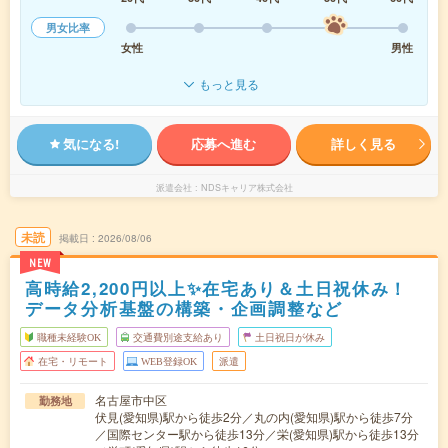
男女比率
女性
男性
もっと見る
気になる!
応募へ進む
詳しく見る
派遣会社
NDSキャリア株式会社
未読
掲載日
2026/08/06
NEW
高時給2,200円以上✨在宅あり＆土日祝休み！
データ分析基盤の構築・企画調整など
職種未経験OK
交通費別途支給あり
土日祝日が休み
在宅・リモート
WEB登録OK
派遣
名古屋市中区
勤務地
伏見(愛知県)駅から徒歩2分／丸の内(愛知県)駅から徒歩7分
／国際センター駅から徒歩13分／栄(愛知県)駅から徒歩13分