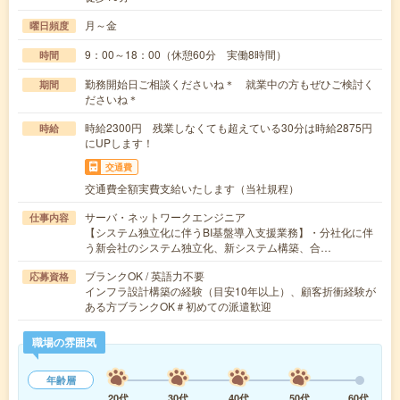
月～金
曜日頻度
9：00～18：00（休憩60分 実働8時間）
時間
勤務開始日ご相談くださいね＊ 就業中の方もぜひご検討く
期間
ださいね＊
時給2300円 残業しなくても超えている30分は時給2875円
時給
にUPします！
交通費
交通費全額実費支給いたします（当社規程）
サーバ・ネットワークエンジニア
仕事内容
【システム独立化に伴うBI基盤導入支援業務】・分社化に伴
う新会社のシステム独立化、新システム構築、合…
ブランクOK / 英語力不要
応募資格
インフラ設計構築の経験（目安10年以上）、顧客折衝経験が
ある方ブランクOK＃初めての派遣歓迎
職場の雰囲気
年齢層
20代
30代
40代
50代
60代