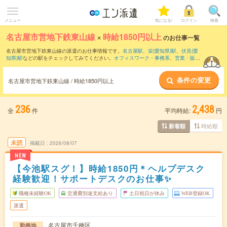
メニュー
気になる!
ログイン
検索
名古屋市営地下鉄東山線
×
時給1850円以上
のお仕事一覧
名古屋市営地下鉄東山線の派遣のお仕事情報です。
名古屋駅
、
栄(愛知県)駅
、
伏見(愛
知県)駅
などの駅をチェックしてみてください。
オフィスワーク・事務系
、
営業・販
売・サービス系
、
クリエイティブ系
などのお仕事を取り揃えています。さらに、
短期
・
単発
などの期間や、
職種未経験OK
などのこだわり条件で絞り込んでいただけます。
条件の変更
名古屋市営地下鉄東山線 / 時給1850円以上
236
2,438
全
件
平均時給:
円
時給順
新着順
未読
掲載日
2026/08/07
NEW
【今池駅スグ！】時給1850円＊ヘルプデスク
経験歓迎！サポートデスクのお仕事✨
職種未経験OK
交通費別途支給あり
土日祝日が休み
WEB登録OK
派遣
名古屋市千種区
勤務地