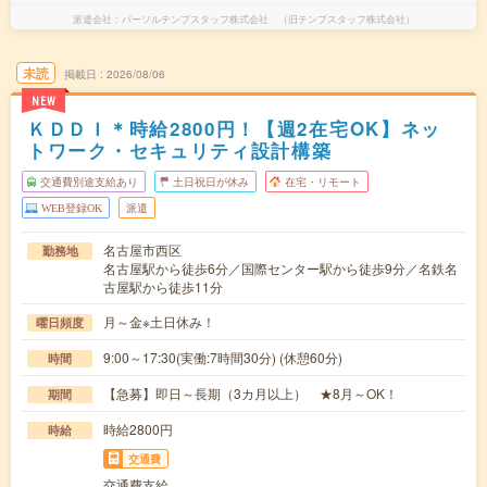
派遣会社
パーソルテンプスタッフ株式会社 （旧テンプスタッフ株式会社）
未読
掲載日
2026/08/06
NEW
ＫＤＤＩ＊時給2800円！【週2在宅OK】ネッ
トワーク・セキュリティ設計構築
交通費別途支給あり
土日祝日が休み
在宅・リモート
WEB登録OK
派遣
名古屋市西区
勤務地
名古屋駅から徒歩6分／国際センター駅から徒歩9分／名鉄名
古屋駅から徒歩11分
月～金※土日休み！
曜日頻度
9:00～17:30(実働:7時間30分) (休憩60分)
時間
【急募】即日～長期（3カ月以上） ★8月～OK！
期間
時給2800円
時給
交通費
交通費支給