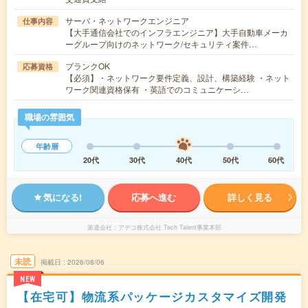
サーバ・ネットワークエンジニア
仕事内容
【大手通信会社でのインフラエンジニア】大手自動車メーカ
ーグループ向けのネットワーク/セキュリティ案件…
ブランクOK
応募資格
【必須】・ネットワーク要件定義、設計、構築経験 ・ネット
ワーク関連資格保有 ・英語でのコミュニケーシ…
職場の雰囲気
年齢層
20代
30代
40代
50代
60代
気になる!
応募へ進む
詳しく見る
派遣会社
アデコ株式会社 Tech Talent事業本部
未読
掲載日
2026/08/06
NEW
【在宅可】物流系パッケージカスタマイズ開発