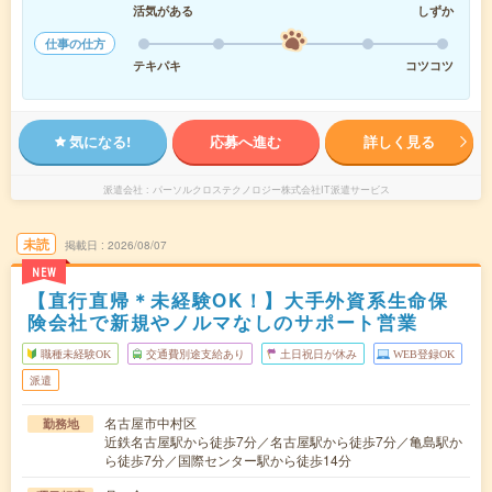
活気がある
しずか
仕事の仕方
テキパキ
コツコツ
気になる!
応募へ進む
詳しく見る
派遣会社
パーソルクロステクノロジー株式会社IT派遣サービス
未読
掲載日
2026/08/07
NEW
【直行直帰＊未経験OK！】大手外資系生命保
険会社で新規やノルマなしのサポート営業
職種未経験OK
交通費別途支給あり
土日祝日が休み
WEB登録OK
派遣
名古屋市中村区
勤務地
近鉄名古屋駅から徒歩7分／名古屋駅から徒歩7分／亀島駅か
ら徒歩7分／国際センター駅から徒歩14分