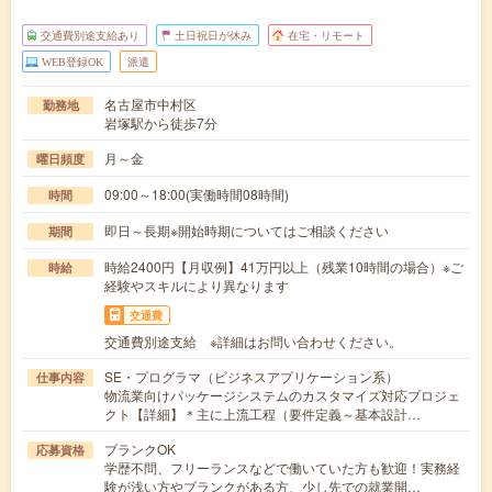
交通費別途支給あり
土日祝日が休み
在宅・リモート
WEB登録OK
派遣
名古屋市中村区
勤務地
岩塚駅から徒歩7分
月～金
曜日頻度
09:00～18:00(実働時間08時間)
時間
即日～長期※開始時期についてはご相談ください
期間
時給2400円【月収例】41万円以上（残業10時間の場合）※ご
時給
経験やスキルにより異なります
交通費
交通費別途支給 ※詳細はお問い合わせください。
SE・プログラマ（ビジネスアプリケーション系）
仕事内容
物流業向けパッケージシステムのカスタマイズ対応プロジェ
クト【詳細】＊主に上流工程（要件定義～基本設計…
ブランクOK
応募資格
学歴不問、フリーランスなどで働いていた方も歓迎！実務経
験が浅い方やブランクがある方、少し先での就業開…