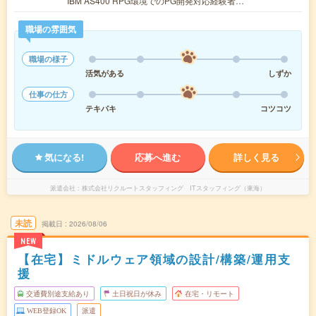
IBM AS400 RPG環境でのPG開発対応経験者…
職場の雰囲気
職場の様子
活気がある
しずか
仕事の仕方
テキパキ
コツコツ
気になる!
応募へ進む
詳しく見る
派遣会社
株式会社リクルートスタッフィング ITスタッフィング（東海）
未読
掲載日
2026/08/06
NEW
【在宅】ミドルウェア領域の設計/構築/運用支
援
交通費別途支給あり
土日祝日が休み
在宅・リモート
WEB登録OK
派遣