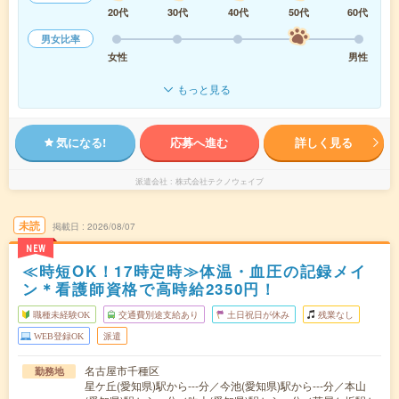
20代
30代
40代
50代
60代
男女比率
女性
男性
もっと見る
気になる!
応募へ進む
詳しく見る
派遣会社
株式会社テクノウェイブ
未読
掲載日
2026/08/07
NEW
≪時短OK！17時定時≫体温・血圧の記録メイ
ン＊看護師資格で高時給2350円！
職種未経験OK
交通費別途支給あり
土日祝日が休み
残業なし
WEB登録OK
派遣
名古屋市千種区
勤務地
星ケ丘(愛知県)駅から---分／今池(愛知県)駅から---分／本山