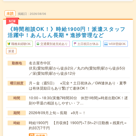
未読
掲載日
2026/08/06
NEW
《時間相談OK！》時給1900円！派遣スタッフ
活躍中！あんしん長期＊進捗管理など
職種未経験OK
交通費別途支給あり
土日祝日が休み
WEB登録OK
派遣
名古屋市中区
勤務地
伏見(愛知県)駅から徒歩2分／丸の内(愛知県)駅から徒歩5分
／栄(愛知県)駅から徒歩12分
月～金（週5日） ※完全＊土日祝休み／GW連休あり・夏季
曜日頻度
は有休奨励日もあり繋げて連休OK！
10:00～18:30(実働7時間30分 休憩1時間)※時差出勤OK！遅
時間
刻や早退の相談もしやすい・フ…
2026年09月上旬～長期 ※9月～！
期間
時給1900円 【月収例】1900円×7.5h×21日勤務＋残業代＝
時給
約33万7千円