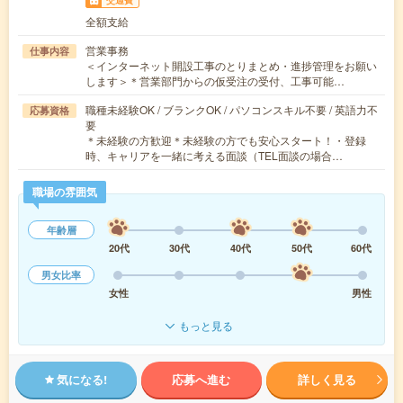
交通費
全額支給
営業事務
仕事内容
＜インターネット開設工事のとりまとめ・進捗管理をお願い
します＞＊営業部門からの仮受注の受付、工事可能…
職種未経験OK / ブランクOK / パソコンスキル不要 / 英語力不
応募資格
要
＊未経験の方歓迎＊未経験の方でも安心スタート！・登録
時、キャリアを一緒に考える面談（TEL面談の場合…
職場の雰囲気
年齢層
20代
30代
40代
50代
60代
男女比率
女性
男性
もっと見る
気になる!
応募へ進む
詳しく見る