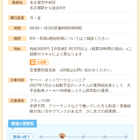
名古屋市中村区
勤務地
名古屋駅から徒歩5分
月～金
曜日頻度
09:00～18:00(実働時間08時間)
時間
8月～長期※開始時期についてはご相談ください
期間
時給3000円【月収例】55万円以上（残業20時間の場合）※ご
時給
経験やスキルにより異なります
交通費
交通費別途支給 ※詳細はお問い合わせください。
サーバ・ネットワークエンジニア
仕事内容
2027年1月から始動予定のシステムの運用統括者として、大
手自動車メーカー内情報システム部常駐の運用…
ブランクOK
応募資格
学歴不問、フリーランスなどで働いていた方も歓迎！実務経
験が浅い方やブランクがある方、少し先での就業開…
職場の雰囲気
職場の様子