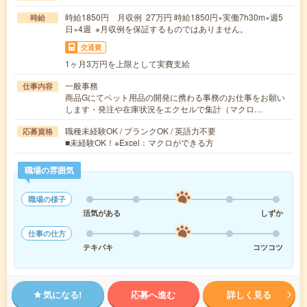
時給1850円 月収例 27万円 時給1850円×実働7h30m×週5
時給
日×4週 ※月収例を保証するものではありません。
交通費
1ヶ月3万円を上限として実費支給
一般事務
仕事内容
商品Gにてペット用品の開発に携わる事務のお仕事をお願い
します・発注や在庫状況をエクセルで集計（マクロ…
職種未経験OK / ブランクOK / 英語力不要
応募資格
■未経験OK！※Excel：マクロができる方
職場の雰囲気
職場の様子
活気がある
しずか
仕事の仕方
テキパキ
コツコツ
気になる!
応募へ進む
詳しく見る