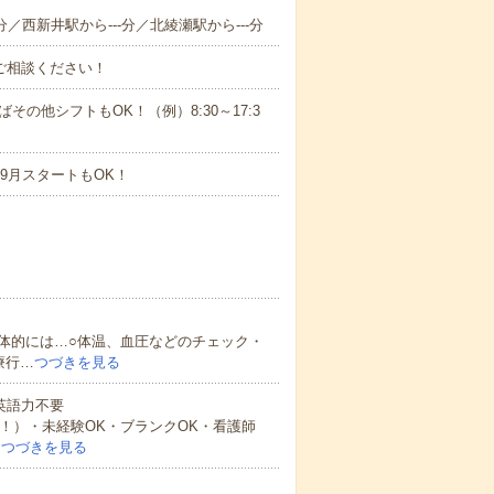
分／西新井駅から---分／北綾瀬駅から---分
ご相談ください！
ばその他シフトもOK！（例）8:30～17:3
9月スタートもOK！
体的には…○体温、血圧などのチェック・
療行…
つづきを見る
 英語力不要
中！）・未経験OK・ブランクOK・看護師
…
つづきを見る