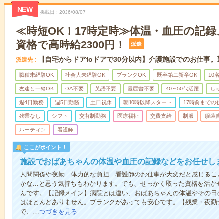
NEW
掲載日
2026/08/07
≪時短OK！17時定時≫体温・血圧の記
資格で高時給2300円！
派遣
【自宅からドアtoドアで30分以内】介護施設でのお仕事
派遣先
職種未経験OK
社会人未経験OK
ブランクOK
既卒第二新卒OK
10
友達と一緒OK
OA不要
英語不要
履歴書不要
40～50代活躍
し
週4日勤務
週5日勤務
土日祝休
朝10時以降スタート
17時前までの
残業なし
シフト
交替制勤務
医療福祉
交費支給
制服
服装
ルーティン
看護師
ここがポイント！
施設でおばあちゃんの体温や血圧の記録などをお任せし
人間関係や夜勤、体力的な負担…看護師のお仕事が大変だと感じるこ
かな...と思う気持ちもわかります。でも、せっかく取った資格を活
んです。【記録メイン】病院とは違い、おばあちゃんの体温やその日
はほとんどありません。ブランクがあっても安心です。【残業・夜勤
で、…
つづきを見る