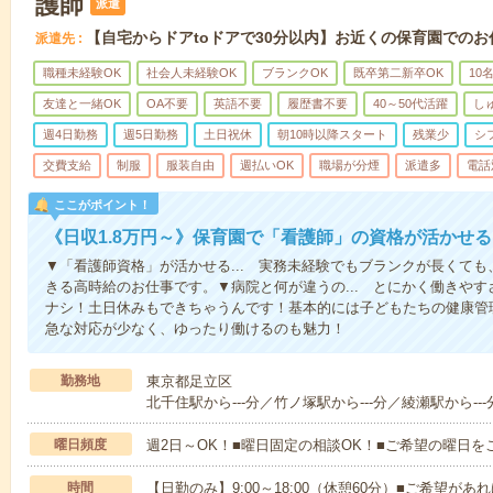
護師
派遣
【自宅からドアtoドアで30分以内】お近くの保育園でのお
派遣先
職種未経験OK
社会人未経験OK
ブランクOK
既卒第二新卒OK
10
友達と一緒OK
OA不要
英語不要
履歴書不要
40～50代活躍
し
週4日勤務
週5日勤務
土日祝休
朝10時以降スタート
残業少
シ
交費支給
制服
服装自由
週払いOK
職場が分煙
派遣多
電話
ここがポイント！
《日収1.8万円～》保育園で「看護師」の資格が活かせ
▼「看護師資格」が活かせる... 実務未経験でもブランクが長くて
きる高時給のお仕事です。▼病院と何が違うの... とにかく働きや
ナシ！土日休みもできちゃうんです！基本的には子どもたちの健康管
急な対応が少なく、ゆったり働けるのも魅力！
勤務地
東京都足立区
北千住駅から---分／竹ノ塚駅から---分／綾瀬駅から---
曜日頻度
週2日～OK！■曜日固定の相談OK！■ご希望の曜日を
時間
【日勤のみ】9:00～18:00（休憩60分）■ご希望があれ