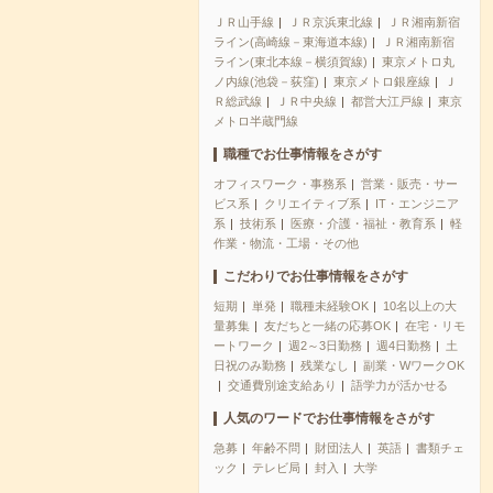
ＪＲ山手線
ＪＲ京浜東北線
ＪＲ湘南新宿
ライン(高崎線－東海道本線)
ＪＲ湘南新宿
ライン(東北本線－横須賀線)
東京メトロ丸
ノ内線(池袋－荻窪)
東京メトロ銀座線
Ｊ
Ｒ総武線
ＪＲ中央線
都営大江戸線
東京
メトロ半蔵門線
職種でお仕事情報をさがす
オフィスワーク・事務系
営業・販売・サー
ビス系
クリエイティブ系
IT・エンジニア
系
技術系
医療・介護・福祉・教育系
軽
作業・物流・工場・その他
こだわりでお仕事情報をさがす
短期
単発
職種未経験OK
10名以上の大
量募集
友だちと一緒の応募OK
在宅・リモ
ートワーク
週2～3日勤務
週4日勤務
土
日祝のみ勤務
残業なし
副業・WワークOK
交通費別途支給あり
語学力が活かせる
人気のワードでお仕事情報をさがす
急募
年齢不問
財団法人
英語
書類チェ
ック
テレビ局
封入
大学