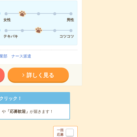
女性
男性
テキパキ
コツコツ
業部 ナース派遣
詳しく見る
クリック！
」
や
「応募歓迎」
が届きます！
一括
応募