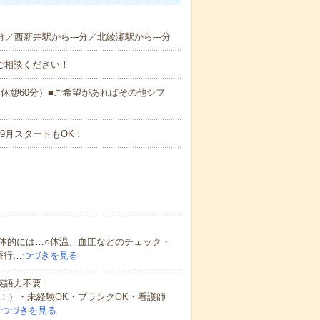
分／西新井駅から---分／北綾瀬駅から---分
ご相談ください！
:00（休憩60分）■ご希望があればその他シフ
9月スタートもOK！
体的には…○体温、血圧などのチェック・
療行…
つづきを見る
 英語力不要
中！）・未経験OK・ブランクOK・看護師
…
つづきを見る