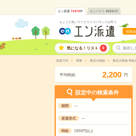
エン派遣
71573
件
エンバイト
82531
件
ちょうど良いワークライフバランスが叶う
関東版
気になる！リスト
0
保存し
派遣TOP
関東
東武大師線
東武大師線 時給
,
2
2
0
0
平均時給:
円
設定中の検索条件
期間
---
派遣形式
---
時給
1950円以上