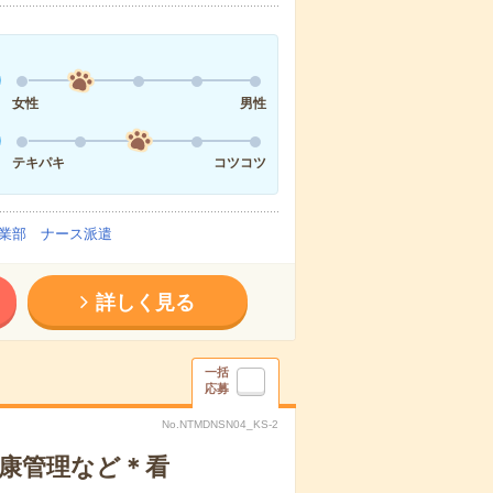
女性
男性
テキパキ
コツコツ
業部 ナース派遣
詳しく見る
一括
応募
No.NTMDNSN04_KS-2
健康管理など＊看