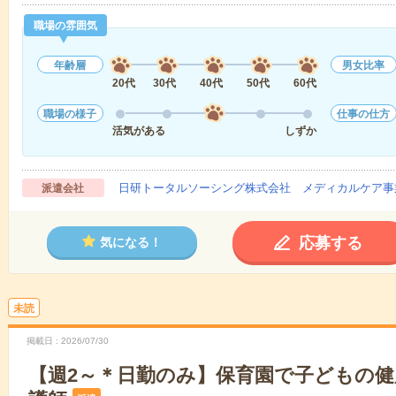
職場の雰囲気
年齢層
男女比率
20代
30代
40代
50代
60代
職場の様子
仕事の仕方
活気がある
しずか
日研トータルソーシング株式会社 メディカルケア事
派遣会社
応募する
気になる！
未読
掲載日
2026/07/30
【週2～＊日勤のみ】保育園で子どもの