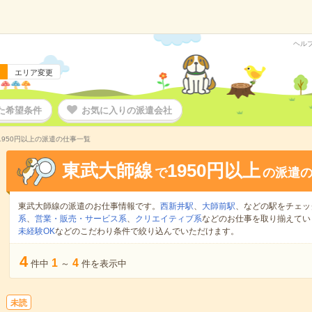
ヘル
エリア変更
た希望条件
お気に入りの派遣会社
1950円以上の派遣の仕事一覧
東武大師線
1950円以上
で
の派遣
東武大師線の派遣のお仕事情報です。
西新井駅
、
大師前駅
、などの駅をチェッ
系
、
営業・販売・サービス系
、
クリエイティブ系
などのお仕事を取り揃えてい
未経験OK
などのこだわり条件で絞り込んでいただけます。
4
1
4
件中
～
件を表示中
未読