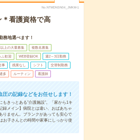
No.NTMDNSN04_JMKM-1
ン＊看護資格で高
。勤務地選べます！
名以上の大量募集
複数名募集
ゅふ歓迎
WEB登録OK
週2～3日勤務
仕事
残業なし
シフト
交替制勤務
遣多
ルーティン
看護師
血圧の記録などをお任せします！
もきっとある”介護施設”。「家から1キ
記録メイン】病院とは違い、おばあちゃ
ありません。ブランクがあっても安心で
らはお子さんとの時間や家事にしっかり使