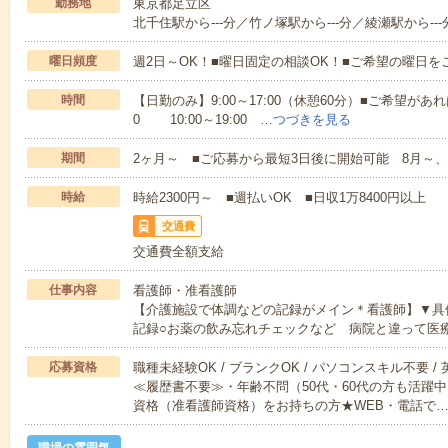
勤務地
東京都足立区
北千住駅から---分／竹ノ塚駅から---分／綾瀬駅から---
曜日頻度
週2日～OK！■曜日固定の相談OK！■ご希望の曜日を
時間
【日勤のみ】9:00～17:00（休憩60分）■ご希望があれ
0 10:00～19:00 …
つづきを見る
期間
2ヶ月～ ■ご応募から最短3日後に開始可能 8月～、
時給
時給2300円～ ■週払いOK ■日収1万8400円以上
交通費
交通費全額支給
仕事内容
看護師・准看護師
【介護施設で体調などの記録がメイン＊看護師】▼具
記録○お薬の飲み忘れチェックなど 病院と違って医
応募資格
職種未経験OK / ブランクOK / パソコンスキル不要 /
≪履歴書不要≫・年齢不問（50代・60代の方も活躍
資格（准看護師資格）をお持ちの方★WEB・電話で