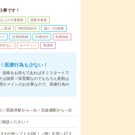
仕事です！
名以上の大量募集
複数名募集
ゅふ歓迎
WEB登録OK
週2～3日勤務
フト
交替制勤務
扶養控内
医療福祉
対応なし
ルーティン
看護師
る！医療行為も少ない！
も、資格をお持ちであればすぐスタートで
すさは抜群！保育園なのでもちろん夜勤は
理がメインのお仕事なので、医療行為や
分／西新井駅から---分／北綾瀬駅から---分
ご相談ください！
ばその他シフトもOK！（例）8:30～17:3