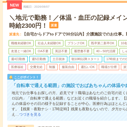
NEW
掲載日
2026/08/07
＼地元で勤務！／体温・血圧の記録メイ
時給2300円！
派遣
【自宅からドアtoドアで30分以内】介護施設でのお仕事
派遣先
職種未経験OK
社会人未経験OK
ブランクOK
既卒第二新卒OK
10
友達と一緒OK
OA不要
英語不要
履歴書不要
40～50代活躍
し
週4日勤務
週5日勤務
土日祝休
朝10時以降スタート
17時前までの
医療福祉
交費支給
制服
服装自由
週払いOK
職場が分煙
派
ここがポイント！
「自転車で通える範囲」の施設でおばあちゃんの体温や
地元でお仕事をお探しの方、必見です！職場はあなたのご自宅の近くに
ロ以内」「自転車で通える範囲」などお近くの職場を紹介します。【
んの体温やその日の様子を記録することが中心。医療行為はほとんど
す。【残業・夜勤ナシ・17時定時】残業も夜勤もないので、夕方か
え…
つづきを見る