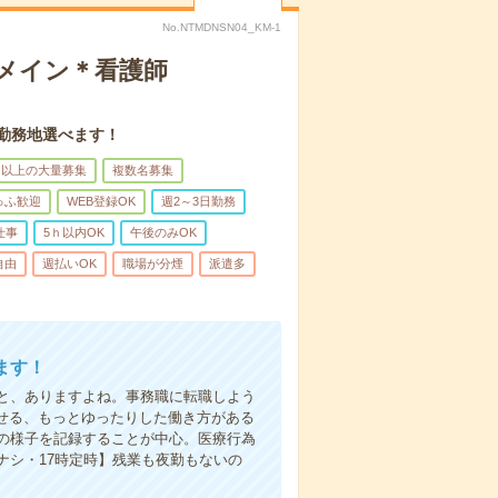
No.NTMDNSN04_KM-1
録メイン＊看護師
。勤務地選べます！
名以上の大量募集
複数名募集
ゅふ歓迎
WEB登録OK
週2～3日勤務
仕事
5ｈ以内OK
午後のみOK
自由
週払いOK
職場が分煙
派遣多
ます！
と、ありますよね。事務職に転職しよう
かせる、もっとゆったりした働き方がある
の様子を記録することが中心。医療行為
ナシ・17時定時】残業も夜勤もないの