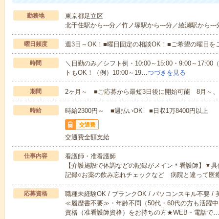
勤務地
東京都足立区
北千住駅から---分／竹ノ塚駅から---分／綾瀬駅から---
曜日頻度
週3日～OK！■曜日固定の相談OK！■ご希望の曜日を
時間
＼日勤のみ／シフト例・10:00～15:00・9:00～17
トもOK！（例）10:00～19…
つづきを見る
期間
2ヶ月～ ■ご応募から最短3日後に開始可能 8月～、
時給
時給2300円～ ■週払いOK ■日収1万8400円以上
交通費
交通費全額支給
仕事内容
看護師・准看護師
【介護施設で体調などの記録がメイン＊看護師】▼具
記録○お薬の飲み忘れチェックなど 病院と違って医
応募資格
職種未経験OK / ブランクOK / パソコンスキル不要 /
≪履歴書不要≫・年齢不問（50代・60代の方も活躍
資格（准看護師資格）をお持ちの方★WEB・電話で