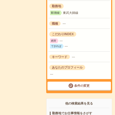
勤務地
東武大師線
駅/路線
職種
---
こだわりINDEX
---
絶対
---
できれば
キーワード
---
あなたのプロフィール
---
条件の変更
他の検索結果を見る
勤務地でお仕事情報をさがす