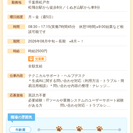
千葉県松戸市
勤務地
松飛台駅から徒歩8分／くぬぎ山駅から車9分
月～金（週5日）
曜日頻度
08:30～17:15(実働7時間45分 休憩1時間)※9:00始業など相
時間
談可能です
2026年08月中旬～長期 ※8月～！
期間
時給2500円
時給
交通費
全額支給
テクニカルサポート・ヘルプデスク
仕事内容
＊生成AIに関する問い合わせ対応（利用方法・トラブル・簡
易活用相談）＊問い合わせ内容の整理・ナレッジ…
英語力不要
応募資格
必要経験：ITツールや業務システムのユーザーサポート経験
がある方 問い合わせ対応・トラブルシ…
職場の雰囲気
年齢層