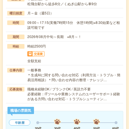
松飛台駅から徒歩8分／くぬぎ山駅から車9分
月～金（週5日）
曜日頻度
09:00～17:15(実働7時間15分 休憩1時間)※8:30始業など相
時間
談可能です
2026年08月中旬～長期 ※8月～！
期間
時給2500円
時給
交通費
全額支給
一般事務
仕事内容
＊生成AIに関する問い合わせ対応（利用方法・トラブル・簡
易活用相談）＊問い合わせ内容の整理・ナレッジ…
職種未経験OK / ブランクOK / 英語力不要
応募資格
必要経験：ITツールや業務システムのユーザーサポート経験
がある方問い合わせ対応・トラブルシューティン…
職場の雰囲気
年齢層
20代
30代
40代
50代
60代