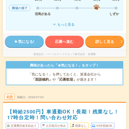
職場の様子
活気がある
しずか
もっと見る
気になる!
応募へ進む
詳しく見る
派遣会社
パーソルテンプスタッフ株式会社 首都圏
興味があったら「★気になる！」をタップ！
「気になる！」を押しておくと、派遣会社から
「面談確約」
や
「応募歓迎」
が届きます！
未読
掲載日
2026/07/24
【時給2500円】車通勤OK！長期！残業なし！
17時台定時！問い合わせ対応
交通費別途支給あり
土日祝日が休み
残業なし
WEB登録OK