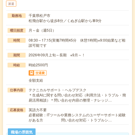
派遣
千葉県松戸市
勤務地
松飛台駅から徒歩8分／くぬぎ山駅から車9分
月～金（週5日）
曜日頻度
08:30～17:15(実働7時間45分 休憩1時間)※9:00始業など相
時間
談可能です
2026年09月上旬～長期 ※9月～！
期間
時給2500円
時給
交通費
全額支給
テクニカルサポート・ヘルプデスク
仕事内容
＊生成AIに関する問い合わせ対応（利用方法・トラブル・簡
易活用相談）＊問い合わせ内容の整理・ナレッジ…
英語力不要
応募資格
必要経験：ITツールや業務システムのユーザーサポート経験
がある方 問い合わせ対応・トラブルシ…
職場の雰囲気