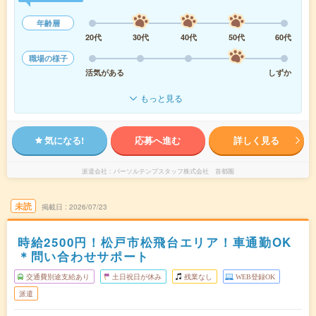
年齢層
20代
30代
40代
50代
60代
職場の様子
活気がある
しずか
もっと見る
気になる!
応募へ進む
詳しく見る
派遣会社
パーソルテンプスタッフ株式会社 首都圏
未読
掲載日
2026/07/23
時給2500円！松戸市松飛台エリア！車通勤OK
＊問い合わせサポート
交通費別途支給あり
土日祝日が休み
残業なし
WEB登録OK
派遣