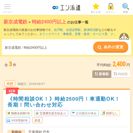
メニュー
気になる!
ログイン
検索
新京成電鉄
×
時給2400円以上
のお仕事一覧
新京成電鉄の派遣のお仕事情報です。
松戸駅
、
北習志野駅
、
新津田沼駅
などの駅をチ
ェックしてみてください。
オフィスワーク・事務系
、
営業・販売・サービス系
、
クリ
エイティブ系
などのお仕事を取り揃えています。さらに、
短期
・
単発
などの期間や、
職種未経験OK
などのこだわり条件で絞り込んでいただけます。
条件の変更
新京成電鉄 / 時給2400円以上
3
2,400
全
件
平均時給:
円
時給順
新着順
未読
掲載日
2026/08/07
NEW
《時間相談OK！》時給2500円！車通勤OK！
長期！問い合わせ対応
職種未経験OK
交通費別途支給あり
土日祝日が休み
残業なし
WEB登録OK
派遣
千葉県松戸市
勤務地