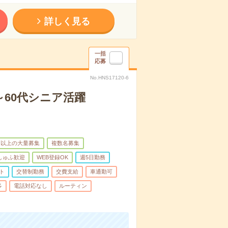
詳しく見る
一括
応募
No.HNS17120-6
60代シニア活躍
名以上の大量募集
複数名募集
しゅふ歓迎
WEB登録OK
週5日勤務
ト
交替制勤務
交費支給
車通勤可
多
電話対応なし
ルーティン