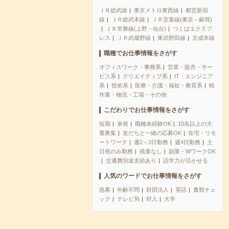
ＪＲ総武線
東京メトロ東西線
都営新宿
線
ＪＲ総武本線
ＪＲ京葉線(東京－蘇我)
ＪＲ常磐線(上野－仙台)
つくばエクスプ
レス
ＪＲ武蔵野線
東武野田線
京成本線
職種でお仕事情報をさがす
オフィスワーク・事務系
営業・販売・サー
ビス系
クリエイティブ系
IT・エンジニア
系
技術系
医療・介護・福祉・教育系
軽
作業・物流・工場・その他
こだわりでお仕事情報をさがす
短期
単発
職種未経験OK
10名以上の大
量募集
友だちと一緒の応募OK
在宅・リモ
ートワーク
週2～3日勤務
週4日勤務
土
日祝のみ勤務
残業なし
副業・WワークOK
交通費別途支給あり
語学力が活かせる
人気のワードでお仕事情報をさがす
急募
年齢不問
財団法人
英語
書類チェ
ック
テレビ局
封入
大学