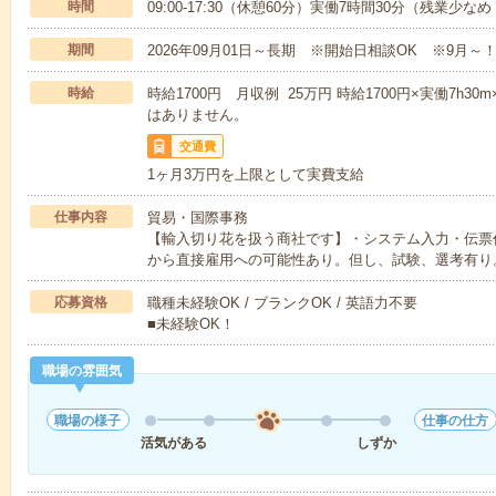
時間
09:00-17:30（休憩60分）実働7時間30分（残業少な
期間
2026年09月01日～長期 ※開始日相談OK ※9月～
時給
時給1700円 月収例 25万円 時給1700円×実働7h3
はありません。
交通費
1ヶ月3万円を上限として実費支給
仕事内容
貿易・国際事務
【輸入切り花を扱う商社です】・システム入力・伝票
から直接雇用への可能性あり。但し、試験、選考有り
応募資格
職種未経験OK / ブランクOK / 英語力不要
■未経験OK！
職場の雰囲気
職場の様子
仕事の仕方
活気がある
しずか