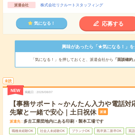
株式会社リクルートスタッフィング
派遣会社
応募する
気になる！
興味があったら「★気になる！」を
「気になる！」を押しておくと、派遣会社から
「面談確約
未読
NEW
掲載日
2026/08/07
【事務サポート～かんたん入力や電話対応
先輩と一緒で安心｜土日祝休
派遣
多古工業団地内にある印刷・製本工場です
派遣先
職種未経験OK
社会人未経験OK
ブランクOK
既卒第二新卒OK
英語