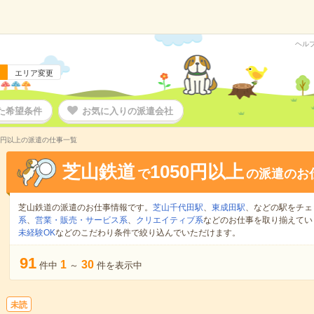
ヘル
エリア変更
た希望条件
お気に入りの派遣会社
50円以上の派遣の仕事一覧
芝山鉄道
1050円以上
で
の派遣のお
芝山鉄道の派遣のお仕事情報です。
芝山千代田駅
、
東成田駅
、などの駅をチェ
系
、
営業・販売・サービス系
、
クリエイティブ系
などのお仕事を取り揃えてい
未経験OK
などのこだわり条件で絞り込んでいただけます。
91
1
30
件中
～
件を表示中
未読