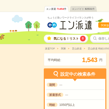
エン派遣
71454
件
エンバイト
82531
件
ちょうど良いワークライフバランスが叶う
関東版
気になる！リスト
0
保存し
派遣TOP
関東
芝山鉄道
芝山鉄道 時給10
,
1
5
4
3
平均時給:
円
設定中の検索条件
期間
---
派遣形式
---
時給
1050円以上