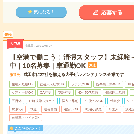
応募する
気になる！
未読
NEW
掲載日
2026/08/07
【空港で働こう！清掃スタッフ】未経験～
中｜10名募集｜車通勤OK
派遣
成田市に本社を構える大手ビルメンテナンス企業です
派遣先
職種未経験OK
社会人未経験OK
ブランクOK
既卒第二新卒OK
10
友達と一緒OK
OA不要
英語不要
40～50代活躍
60歳以上活躍
平日休
17時以降スタート
深夜・早朝
午後のみOK
残業少
シフ
駅歩5分
制服
服装自由
週払いOK
職場が禁煙
外国人
派遣
自転車・バイクOK
ここがポイント！