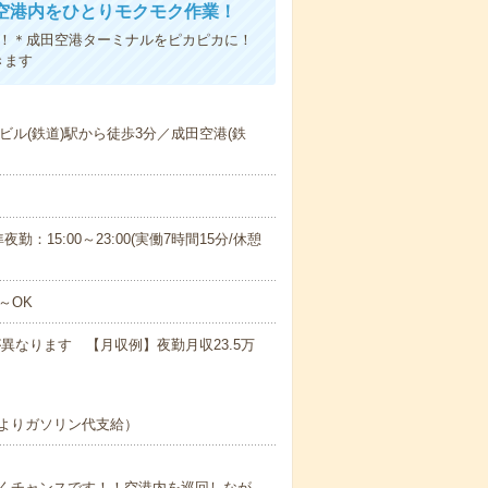
空港内をひとりモクモク作業！
れ！＊成田空港ターミナルをピカピカに！
きます
ビル(鉄道)駅から徒歩3分／成田空港(鉄
夜勤：15:00～23:00(実働7時間15分/休憩
～OK
が異なります 【月収例】夜勤月収23.5万
よりガソリン代支給）
くチャンスです！！空港内を巡回しなが