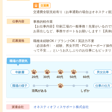
交通費
交通費全額支給有り（お車通勤の場合はオネスティ規
仕事内容
事務的軽作業
【お仕事内容】印刷工場の一般事務！先輩がいるので
お茶出しなど、事務サポートをお願いします！【具体
応募資格
職種未経験OK / ブランクOK / 英語力不要
〈必須条件〉・経験、男女不問・PCのキーボード操
って不安…」というお久しぶりのお仕事にもピッタリ
職場の雰囲気
年齢層
男女比率
20代
30代
40代
50代
60代
職場の様子
仕事の仕方
活気がある
しずか
オネスティオフィスサポート株式会社
派遣会社