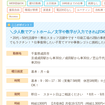
WEB登録OK
週5日勤務
土日祝休
16時前までの仕事
残業なし
服装自由
職場が禁煙
派遣多
電話対応なし
ルーティン
自転車・
Access
ここがポイント！
＼少人数でアットホーム／文字や数字が入力できればO
＊20代～50代活躍中！弊社スタッフ活躍中です＊印刷工場の2階の
でもラクチン！＊仕事復帰したい子育てママや事務シゴトに挑戦した
勤務地
千葉県成田市
京成成田駅から車30分／成田駅から車30分／芝山千代
車20分
曜日頻度
基本：月～金
時間
基本：9：00～17：30（実働7.5時間 休憩1時間
OK！
期間
即日～ スタート日はご相談ください ＊8月～・9月
時給
時給1300円 【月収例】月収19.5万円（時給1,300円×