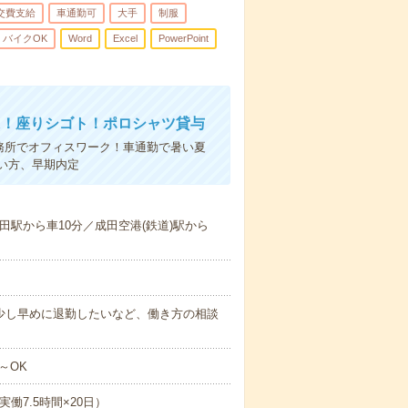
交費支給
車通勤可
大手
制服
バイクOK
Word
Excel
PowerPoint
K！座りシゴト！ポロシャツ貸与
事務所でオフィスワーク！車通勤で暑い夏
い方、早期内定
田駅から車10分／成田空港(鉄道)駅から
）※少し早めに退勤したいなど、働き方の相談
～OK
実働7.5時間×20日）