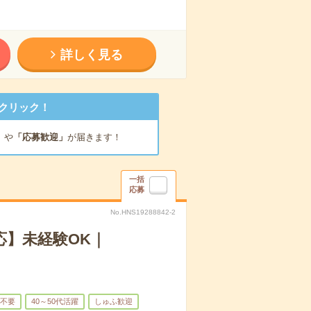
詳しく見る
クリック！
」
や
「応募歓迎」
が届きます！
一括
応募
No.HNS19288842-2
】未経験OK｜
不要
40～50代活躍
しゅふ歓迎