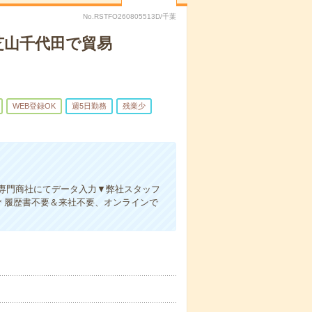
No.RSTFO260805513D/千葉
芝山千代田で貿易
WEB登録OK
週5日勤務
残業少
専門商社にてデータ入力▼弊社スタッフ
＊履歴書不要＆来社不要、オンラインで