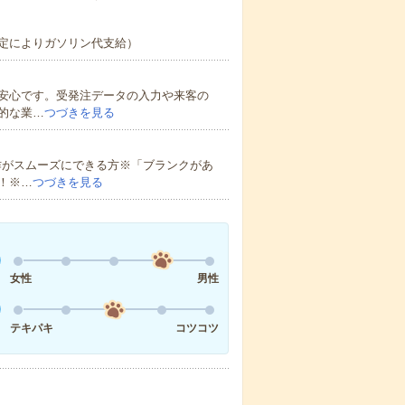
定によりガソリン代支給）
安心です。受発注データの入力や来客の
的な業…
つづきを見る
作がスムーズにできる方※「ブランクがあ
！※…
つづきを見る
女性
男性
テキパキ
コツコツ