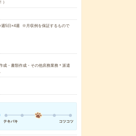
め！）
！
0m×週5日×4週 ※月収例を保証するもので
作成・書類作成・その他庶務業務＊派遣
。
テキパキ
コツコツ