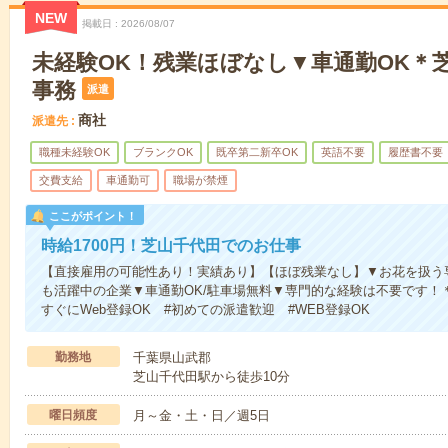
NEW
掲載日
2026/08/07
未経験OK！残業ほぼなし▼車通勤OK＊
事務
派遣
商社
派遣先
職種未経験OK
ブランクOK
既卒第二新卒OK
英語不要
履歴書不要
交費支給
車通勤可
職場が禁煙
ここがポイント！
時給1700円！芝山千代田でのお仕事
【直接雇用の可能性あり！実績あり】【ほぼ残業なし】▼お花を扱う
も活躍中の企業▼車通勤OK/駐車場無料▼専門的な経験は不要です！
すぐにWeb登録OK #初めての派遣歓迎 #WEB登録OK
勤務地
千葉県山武郡
芝山千代田駅から徒歩10分
曜日頻度
月～金・土・日／週5日