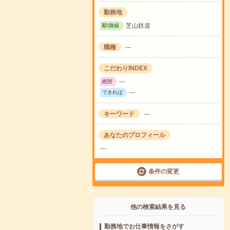
勤務地
芝山鉄道
駅/路線
職種
---
こだわりINDEX
---
絶対
---
できれば
キーワード
---
あなたのプロフィール
---
条件の変更
他の検索結果を見る
勤務地でお仕事情報をさがす