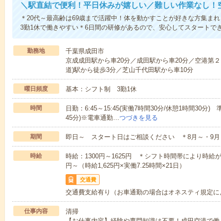
＼駅直結で便利！平日休みが嬉しい／難しい作業なし！
＊20代～最高齢は69歳まで活躍中！体を動かすことが好きな方集ま
3勤1休で働きやすい＊6日間の研修があるので、安心してスタートで
勤務地
千葉県成田市
京成成田駅から車20分／成田駅から車20分／空港第２
道)駅から徒歩3分／芝山千代田駅から車10分
曜日頻度
基本：シフト制 3勤1休
時間
日勤：6:45～15:45(実働7時間30分/休憩1時間30分) 準
45分)※電車通勤…
つづきを見る
期間
即日～ スタート日はご相談ください ＊8月～・9月
時給
時給：1300円～1625円 ＊シフト時間帯により時給
円～（時給1,625円×実働7.25時間×21日）
交通費
交通費支給有り（お車通勤の場合はオネスティ規定に
仕事内容
清掃
【お仕事内容】経験や専門知識は不要！成田空港で働