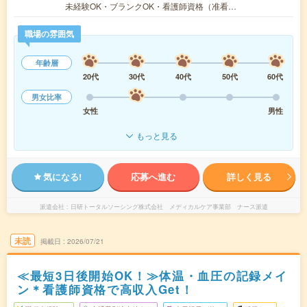
未経験OK・ブランクOK・看護師資格（准看…
職場の雰囲気
年齢層
20代
30代
40代
50代
60代
男女比率
女性
男性
もっと見る
気になる!
応募へ進む
詳しく見る
派遣会社
日研トータルソーシング株式会社 メディカルケア事業部 ナース派遣
未読
掲載日
2026/07/21
≪最短3日後開始OK！≫体温・血圧の記録メイ
ン＊看護師資格で高収入Get！