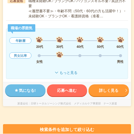
職種未経験OK / ブランクOK / パソコンスキル不要 / 英語力不
応募資格
要
≪履歴書不要≫・年齢不問（50代・60代の方も活躍中！）・
未経験OK・ブランクOK・看護師資格（准看…
職場の雰囲気
年齢層
20代
30代
40代
50代
60代
男女比率
女性
男性
もっと見る
気になる!
応募へ進む
詳しく見る
派遣会社
日研トータルソーシング株式会社 メディカルケア事業部 ナース派遣
検索条件を追加して絞り込む