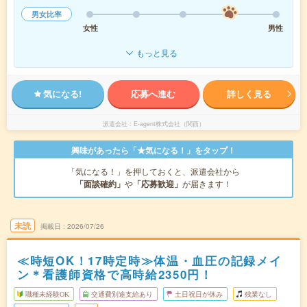
男女比率
女性
男性
もっと見る
気になる!
応募へ進む
詳しく見る
派遣会社
E-agent株式会社（関西）
興味があったら「★気になる！」をタップ！
「気になる！」を押しておくと、派遣会社から
「面談確約」
や
「応募歓迎」
が届きます！
未読
掲載日
2026/07/26
≪時短OK！17時定時≫体温・血圧の記録メイ
ン＊看護師資格で高時給2350円！
職種未経験OK
交通費別途支給あり
土日祝日が休み
残業なし