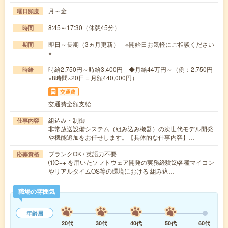
月～金
曜日頻度
8:45～17:30（休憩45分）
時間
即日～長期（3ヵ月更新） ※開始日お気軽にご相談ください
期間
※
時給2,750円～時給3,400円 ◆月給44万円～（例：2,750円
時給
×8時間×20日＝月額440,000円）
交通費
交通費全額支給
組込み・制御
仕事内容
非常放送設備システム（組み込み機器）の次世代モデル開発
や機能追加をお任せします。【具体的な仕事内容】…
ブランクOK / 英語力不要
応募資格
⑴C++ を用いたソフトウェア開発の実務経験⑵各種マイコン
やリアルタイムOS等の環境における 組み込…
職場の雰囲気
年齢層
20代
30代
40代
50代
60代