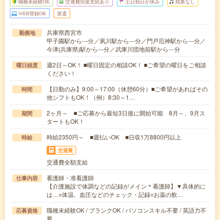
職種未経験OK
交通費別途支給あり
土日祝日が休み
残業なし
WEB登録OK
派遣
兵庫県西宮市
勤務地
甲子園駅から---分／夙川駅から---分／門戸厄神駅から---分／
今津(兵庫県)駅から---分／武庫川団地前駅から---分
週2日～OK！ ■曜日固定の相談OK！ ■ご希望の曜日をご相談
曜日頻度
ください！
【日勤のみ】9:00～17:00（休憩60分）■ご希望があればその
時間
他シフトもOK！（例）8:30～1…
2ヶ月～ ■ご応募から最短3日後に開始可能 8月～、9月ス
期間
タートもOK！
時給2350円～ ■週払いOK ■日収1万8800円以上
時給
交通費
交通費全額支給
看護師・准看護師
仕事内容
【介護施設で体調などの記録がメイン＊看護師】▼具体的に
は…○体温、血圧などのチェック・記録○お薬の飲…
職種未経験OK / ブランクOK / パソコンスキル不要 / 英語力不
応募資格
要