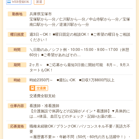
WEB登録OK
派遣
兵庫県宝塚市
勤務地
宝塚駅から---分／仁川駅から---分／中山寺駅から---分／宝塚
南口駅から---分／逆瀬川駅から---分
週3日～OK！ ■曜日固定の相談OK！ ■ご希望の曜日をご相談
曜日頻度
ください！
＼日勤のみ／シフト例・10:00～15:00・9:00～17:00（休憩
時間
60分）■ご希望があればその…
2ヶ月～ ■ご応募から最短3日後に開始可能 8月～、9月ス
期間
タートもOK！
時給2350円～ ■週払いOK ■日収1万8800円以上
時給
交通費
交通費全額支給
看護師・准看護師
仕事内容
【介護施設で体調などの記録がメイン＊看護師】▼具体的に
は…○体温、血圧などのチェック・記録○お薬の飲…
職種未経験OK / ブランクOK / パソコンスキル不要 / 英語力不
応募資格
要
≪履歴書不要≫・年齢不問（50代・60代の方も活躍中！）・