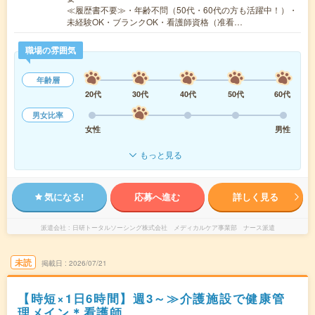
≪履歴書不要≫・年齢不問（50代・60代の方も活躍中！）・
未経験OK・ブランクOK・看護師資格（准看…
職場の雰囲気
年齢層
20代
30代
40代
50代
60代
男女比率
女性
男性
もっと見る
気になる!
応募へ進む
詳しく見る
派遣会社
日研トータルソーシング株式会社 メディカルケア事業部 ナース派遣
未読
掲載日
2026/07/21
【時短×1日6時間】週3～≫介護施設で健康管
理メイン＊看護師