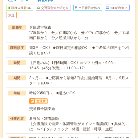
職種未経験OK
交通費別途支給あり
土日祝日が休み
WEB登録OK
派遣
兵庫県宝塚市
勤務地
宝塚駅から---分／仁川駅から---分／中山寺駅から---分／宝塚
南口駅から---分／逆瀬川駅から---分
週3日～OK！ ★曜日固定の相談OK！ ★ご希望の曜日をご相
曜日頻度
談ください！
【日勤のみ】1日6時間～OK！≪シフト例≫・9:00～
時間
15:45 （45分休憩）・11:00～17:…
2ヶ月～ ■ご応募から最短3日後に開始可能 8月～、9月ス
期間
タートもOK！
時給2350円～ ■週払いOK
時給
交通費
交通費全額支給
看護師・准看護師
仕事内容
【介護施設で健康・体調管理がメイン＊看護師】▼具体的に
は…○バイタルチェック 体温・脈拍・呼吸・血圧…