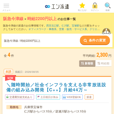
メニュー
気になる!
ログイン
検索
阪急今津線
×
時給2200円以上
のお仕事一覧
阪急今津線の派遣のお仕事情報です。
西宮北口駅
、
仁川駅
、
宝塚駅
などの駅をチェッ
クしてみてください。
オフィスワーク・事務系
、
営業・販売・サービス系
、
クリエイ
ティブ系
などのお仕事を取り揃えています。さらに、
短期
・
単発
などの期間や、
職種
未経験OK
などのこだわり条件で絞り込んでいただけます。
条件の変更
阪急今津線 / 時給2200円以上
4
2,300
全
件
平均時給:
円
時給順
新着順
未読
掲載日
2026/08/05
NEW
＼随時開始／社会インフラを支える非常放送設
備の組み込み開発【C++】月給44万～
交通費別途支給あり
土日祝日が休み
WEB登録OK
派遣
兵庫県宝塚市
勤務地
仁川駅からバス10分／逆瀬川駅からバス10分