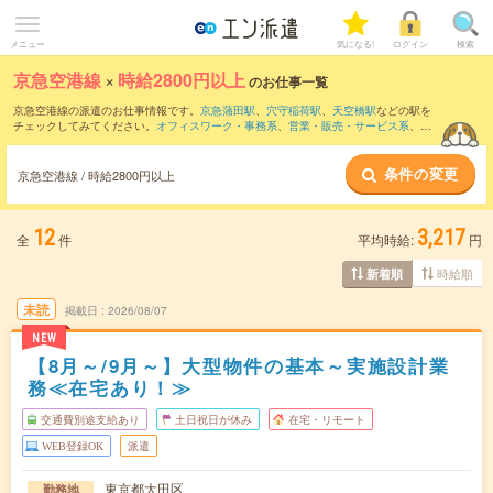
メニュー
気になる!
ログイン
検索
京急空港線
×
時給2800円以上
のお仕事一覧
京急空港線の派遣のお仕事情報です。
京急蒲田駅
、
穴守稲荷駅
、
天空橋駅
などの駅を
チェックしてみてください。
オフィスワーク・事務系
、
営業・販売・サービス系
、
ク
リエイティブ系
などのお仕事を取り揃えています。さらに、
短期
・
単発
などの期間
や、
職種未経験OK
などのこだわり条件で絞り込んでいただけます。
条件の変更
京急空港線 / 時給2800円以上
12
3,217
全
件
平均時給:
円
時給順
新着順
未読
掲載日
2026/08/07
NEW
【8月～/9月～】大型物件の基本～実施設計業
務≪在宅あり！≫
交通費別途支給あり
土日祝日が休み
在宅・リモート
WEB登録OK
派遣
東京都大田区
勤務地