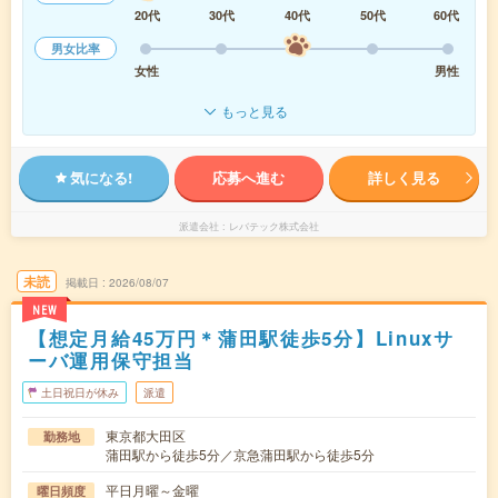
20代
30代
40代
50代
60代
男女比率
女性
男性
もっと見る
気になる!
応募へ進む
詳しく見る
派遣会社
レバテック株式会社
未読
掲載日
2026/08/07
NEW
【想定月給45万円＊蒲田駅徒歩5分】Linuxサ
ーバ運用保守担当
土日祝日が休み
派遣
東京都大田区
勤務地
蒲田駅から徒歩5分／京急蒲田駅から徒歩5分
平日月曜～金曜
曜日頻度