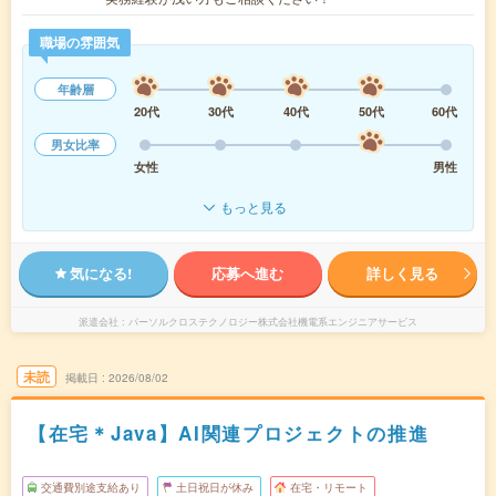
職場の雰囲気
年齢層
20代
30代
40代
50代
60代
男女比率
女性
男性
もっと見る
気になる!
応募へ進む
詳しく見る
派遣会社
パーソルクロステクノロジー株式会社機電系エンジニアサービス
未読
掲載日
2026/08/02
【在宅＊Java】AI関連プロジェクトの推進
交通費別途支給あり
土日祝日が休み
在宅・リモート