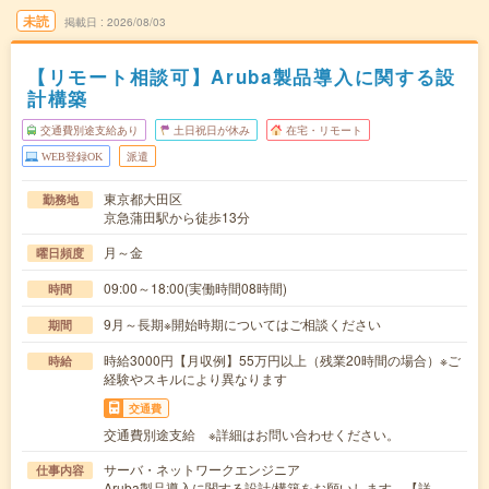
未読
掲載日
2026/08/03
【リモート相談可】Aruba製品導入に関する設
計構築
交通費別途支給あり
土日祝日が休み
在宅・リモート
WEB登録OK
派遣
東京都大田区
勤務地
京急蒲田駅から徒歩13分
月～金
曜日頻度
09:00～18:00(実働時間08時間)
時間
9月～長期※開始時期についてはご相談ください
期間
時給3000円【月収例】55万円以上（残業20時間の場合）※ご
時給
経験やスキルにより異なります
交通費
交通費別途支給 ※詳細はお問い合わせください。
サーバ・ネットワークエンジニア
仕事内容
Aruba製品導入に関する設計/構築をお願いします。【詳