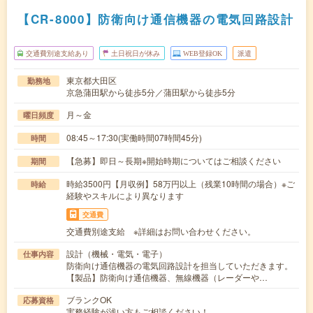
【CR-8000】防衛向け通信機器の電気回路設計
交通費別途支給あり
土日祝日が休み
WEB登録OK
派遣
東京都大田区
勤務地
京急蒲田駅から徒歩5分／蒲田駅から徒歩5分
月～金
曜日頻度
08:45～17:30(実働時間07時間45分)
時間
【急募】即日～長期※開始時期についてはご相談ください
期間
時給3500円【月収例】58万円以上（残業10時間の場合）※ご
時給
経験やスキルにより異なります
交通費
交通費別途支給 ※詳細はお問い合わせください。
設計（機械・電気・電子）
仕事内容
防衛向け通信機器の電気回路設計を担当していただきます。
【製品】防衛向け通信機器、無線機器（レーダーや…
ブランクOK
応募資格
実務経験が浅い方もご相談ください！