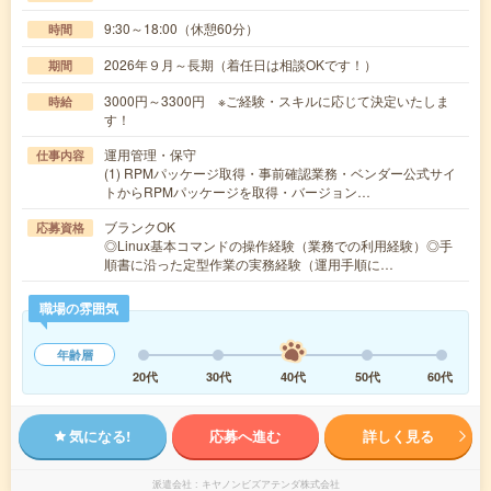
9:30～18:00（休憩60分）
時間
2026年９月～長期（着任日は相談OKです！）
期間
3000円～3300円 ※ご経験・スキルに応じて決定いたしま
時給
す！
運用管理・保守
仕事内容
(1) RPMパッケージ取得・事前確認業務・ベンダー公式サイ
トからRPMパッケージを取得・バージョン…
ブランクOK
応募資格
◎Linux基本コマンドの操作経験（業務での利用経験）◎手
順書に沿った定型作業の実務経験（運用手順に…
職場の雰囲気
年齢層
20代
30代
40代
50代
60代
気になる!
応募へ進む
詳しく見る
派遣会社
キヤノンビズアテンダ株式会社