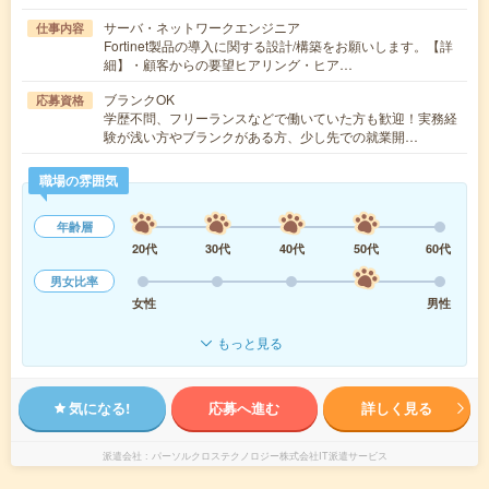
サーバ・ネットワークエンジニア
仕事内容
Fortinet製品の導入に関する設計/構築をお願いします。【詳
細】・顧客からの要望ヒアリング・ヒア…
ブランクOK
応募資格
学歴不問、フリーランスなどで働いていた方も歓迎！実務経
験が浅い方やブランクがある方、少し先での就業開…
職場の雰囲気
年齢層
20代
30代
40代
50代
60代
男女比率
女性
男性
もっと見る
気になる!
応募へ進む
詳しく見る
派遣会社
パーソルクロステクノロジー株式会社IT派遣サービス