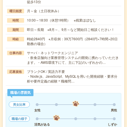
徒歩13分
月～金（土日祝休み）
曜日頻度
10:00～18:00（休憩1時間） ※残業ほぼなし
時間
即日～長期 ※8月～、9月～など開始日ご相談ください！
期間
時給2840円 ※月収例：39万7600円（2840円×7時間×20日
時給
勤務の場合）
サーバ・ネットワークエンジニア
仕事内容
・飲食店舗向け業務管理システムの開発に携わっていただき
ます。・AWS環境下にて、主に下記のいずれかの…
ブランクOK / 英語力不要
応募資格
・Node.js、JavaScript、MySQLを用いた開発経験・要求分
析や要件定義の経験＊職種問…
職場の雰囲気
男女比率
女性
男性
職場の様子
活気がある
しずか