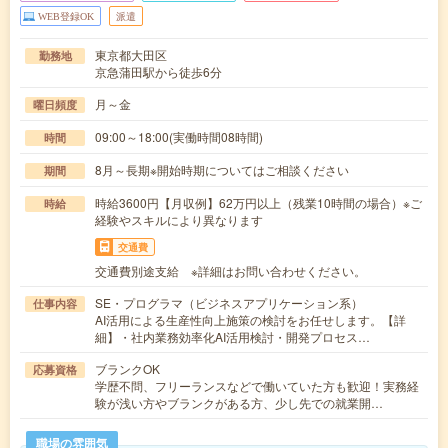
WEB登録OK
派遣
東京都大田区
勤務地
京急蒲田駅から徒歩6分
月～金
曜日頻度
09:00～18:00(実働時間08時間)
時間
8月～長期※開始時期についてはご相談ください
期間
時給3600円【月収例】62万円以上（残業10時間の場合）※ご
時給
経験やスキルにより異なります
交通費
交通費別途支給 ※詳細はお問い合わせください。
SE・プログラマ（ビジネスアプリケーション系）
仕事内容
AI活用による生産性向上施策の検討をお任せします。【詳
細】・社内業務効率化AI活用検討・開発プロセス…
ブランクOK
応募資格
学歴不問、フリーランスなどで働いていた方も歓迎！実務経
験が浅い方やブランクがある方、少し先での就業開…
職場の雰囲気