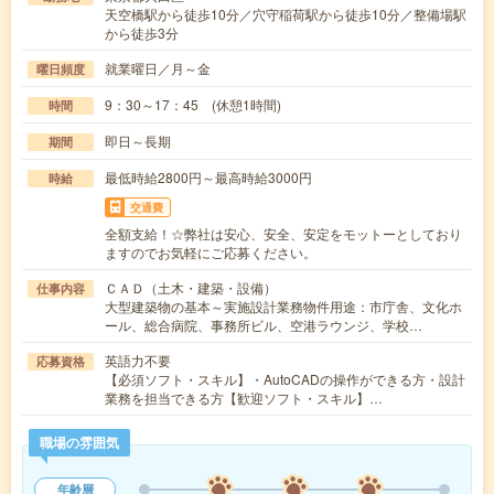
天空橋駅から徒歩10分／穴守稲荷駅から徒歩10分／整備場駅
から徒歩3分
就業曜日／月～金
曜日頻度
9：30～17：45 (休憩1時間)
時間
即日～長期
期間
最低時給2800円～最高時給3000円
時給
交通費
全額支給！☆弊社は安心、安全、安定をモットーとしており
ますのでお気軽にご応募ください。
ＣＡＤ（土木・建築・設備）
仕事内容
大型建築物の基本～実施設計業務物件用途：市庁舎、文化ホ
ール、総合病院、事務所ビル、空港ラウンジ、学校…
英語力不要
応募資格
【必須ソフト・スキル】・AutoCADの操作ができる方・設計
業務を担当できる方【歓迎ソフト・スキル】…
職場の雰囲気
年齢層