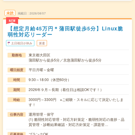
未読
掲載日
2026/08/07
NEW
【想定月給45万円＊蒲田駅徒歩5分】Linux脆
弱性対応リーダー
土日祝日が休み
派遣
東京都大田区
勤務地
蒲田駅から徒歩5分／京急蒲田駅から徒歩5分
平日月曜～金曜
曜日頻度
9:30～18:00（休憩60分）
時間
2026年９月～長期（着任日は相談OKです！）
期間
3000円～3300円 ※ご経験・スキルに応じて決定いたしま
時給
す！
運用管理・保守
仕事内容
(1) 脆弱性対応管理・対応方針策定・脆弱性対応の進捗・品
質管理・診断結果確認・対応方針策定・課題管…
ブランクOK
応募資格