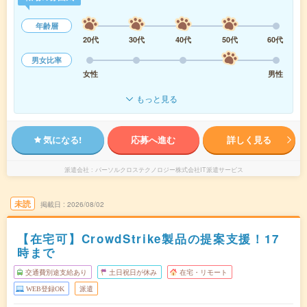
年齢層
20代
30代
40代
50代
60代
男女比率
女性
男性
もっと見る
気になる!
応募へ進む
詳しく見る
派遣会社
パーソルクロステクノロジー株式会社IT派遣サービス
未読
掲載日
2026/08/02
【在宅可】CrowdStrike製品の提案支援！17
時まで
交通費別途支給あり
土日祝日が休み
在宅・リモート
WEB登録OK
派遣