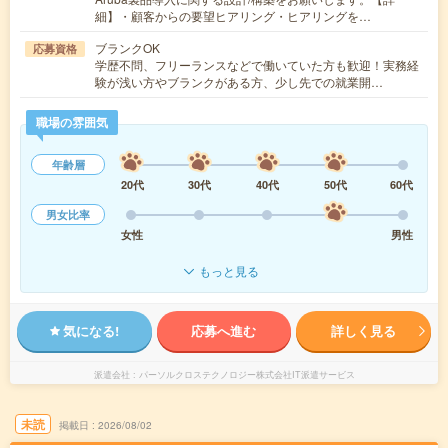
細】・顧客からの要望ヒアリング・ヒアリングを…
ブランクOK
応募資格
学歴不問、フリーランスなどで働いていた方も歓迎！実務経
験が浅い方やブランクがある方、少し先での就業開…
職場の雰囲気
年齢層
20代
30代
40代
50代
60代
男女比率
女性
男性
もっと見る
気になる!
応募へ進む
詳しく見る
派遣会社
パーソルクロステクノロジー株式会社IT派遣サービス
未読
掲載日
2026/08/02