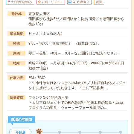
土日祝日が休み
在宅・リモート
WEB登録OK
派遣
東京都大田区
勤務地
蒲田駅から徒歩5分／蓮沼駅から徒歩10分／京急蒲田駅から
徒歩13分
月～金（土日祝休み）
曜日頻度
9:00～18:00（休憩1時間） ※残業ほぼなし
時間
即日～長期 ※8月～、9月～など開始日ご相談ください！
期間
時給2800円 ※月収例：44万8000円（2800円×8時間×20日
時給
勤務の場合）
PM・PMO
仕事内容
・生命保険向け各システムのJavaアプリ検証自動化プロジェ
クトに携わっていただきます。・主に下記作業…
ブランクOK / 英語力不要
応募資格
・大型プロジェクトでのPMO経験・開発工程の知見・Java
プログラムの知見・ウォーターフォール型での…
職場の雰囲気
年齢層