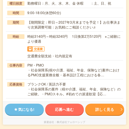
勤務曜日：月、火、水、木、金 休暇 ：土、日、祝
曜日頻度
9:00-18:00(休憩60分)
時間
【期間限定：即日～2027年3月末までを予定！】お仕事決ま
期間
り次第調整可能：お気軽にご相談ください♬
時給3140円～時給3240円 1日換算2万5120円 ※ご経験に
時給
より優遇
交通費
交通費全額支給・社内規定有
PM・PMO
仕事内容
・社会保障系(税や介護、福祉、年金、保険など)案件におけ
るPMO支援業務全般・基本設計工程における各…
ブランクOK / 英語力不要
応募資格
・社会保障系の案件（税や介護、福祉、年金、保険など）の
ご経験。・PMOスキル。#初めての派遣歓迎【応…
気になる!
応募へ進む
詳しく見る
派遣会社
株式会社フェローシップ