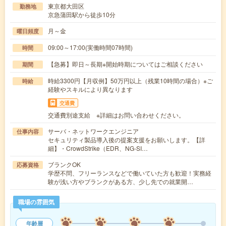
東京都大田区
勤務地
京急蒲田駅から徒歩10分
月～金
曜日頻度
09:00～17:00(実働時間07時間)
時間
【急募】即日～長期※開始時期についてはご相談ください
期間
時給3300円【月収例】50万円以上（残業10時間の場合）※ご
時給
経験やスキルにより異なります
交通費
交通費別途支給 ※詳細はお問い合わせください。
サーバ・ネットワークエンジニア
仕事内容
セキュリティ製品導入後の提案支援をお願いします。【詳
細】・CrowdStrike（EDR、NG-SI…
ブランクOK
応募資格
学歴不問、フリーランスなどで働いていた方も歓迎！実務経
験が浅い方やブランクがある方、少し先での就業開…
職場の雰囲気
年齢層