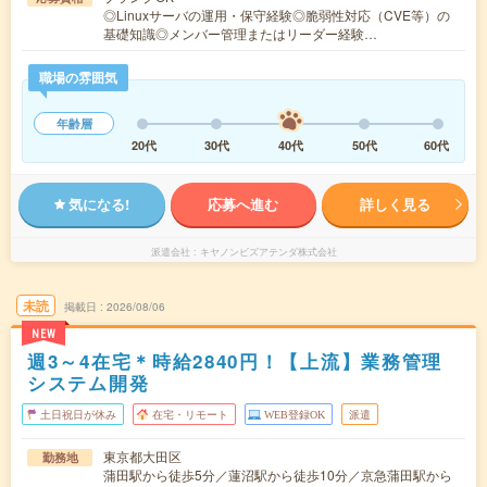
◎Linuxサーバの運用・保守経験◎脆弱性対応（CVE等）の
基礎知識◎メンバー管理またはリーダー経験…
職場の雰囲気
年齢層
20代
30代
40代
50代
60代
気になる!
応募へ進む
詳しく見る
派遣会社
キヤノンビズアテンダ株式会社
未読
掲載日
2026/08/06
NEW
週3～4在宅＊時給2840円！【上流】業務管理
システム開発
土日祝日が休み
在宅・リモート
WEB登録OK
派遣
東京都大田区
勤務地
蒲田駅から徒歩5分／蓮沼駅から徒歩10分／京急蒲田駅から