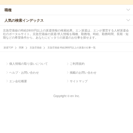
職種
人気の検索インデックス
京急空港線の時給2800円以上の派遣情報の検索結果。エン派遣は、エンが運営する人材派遣会
社のポータルサイト。京急空港線の派遣/求人情報を職種、勤務地、時給、勤務時間、長期・短
期などの希望条件から、あなたにピッタリの派遣のお仕事を探せます。
派遣TOP
関東
京急空港線
京急空港線 時給2800円以上の派遣の仕事一覧
個人情報の取り扱いについて
ご利用規約
ヘルプ・お問い合わせ
掲載のお問い合わせ
エン会社概要
サイトマップ
Copyright © en Inc.