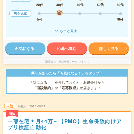
20代
30代
40代
50代
60代
男女比率
女性
男性
もっと見る
気になる!
応募へ進む
詳しく見る
派遣会社
株式会社オール ウェイズ
興味があったら「★気になる！」をタップ！
「気になる！」を押しておくと、派遣会社から
「面談確約」
や
「応募歓迎」
が届きます！
未読
掲載日
2026/08/07
NEW
一部在宅＊月44万～【PMO】生命保険向けア
プリ検証自動化