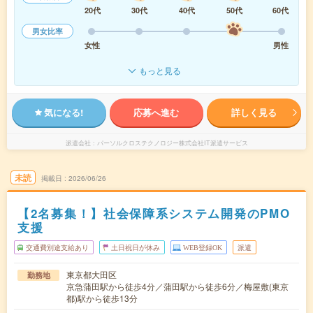
20代
30代
40代
50代
60代
男女比率
女性
男性
もっと見る
気になる!
応募へ進む
詳しく見る
派遣会社
パーソルクロステクノロジー株式会社IT派遣サービス
未読
掲載日
2026/06/26
【2名募集！】社会保障系システム開発のPMO
支援
交通費別途支給あり
土日祝日が休み
WEB登録OK
派遣
東京都大田区
勤務地
京急蒲田駅から徒歩4分／蒲田駅から徒歩6分／梅屋敷(東京
都)駅から徒歩13分