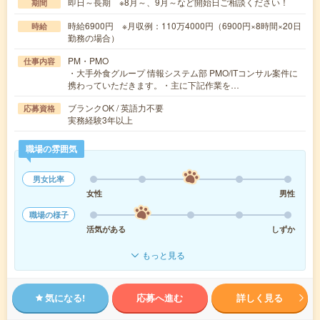
即日～長期 ※8月～、9月～など開始日ご相談ください！
期間
時給6900円 ※月収例：110万4000円（6900円×8時間×20日
時給
勤務の場合）
PM・PMO
仕事内容
・大手外食グループ 情報システム部 PMO/ITコンサル案件に
携わっていただきます。・主に下記作業を…
ブランクOK / 英語力不要
応募資格
実務経験3年以上
職場の雰囲気
男女比率
女性
男性
職場の様子
活気がある
しずか
もっと見る
気になる!
応募へ進む
詳しく見る