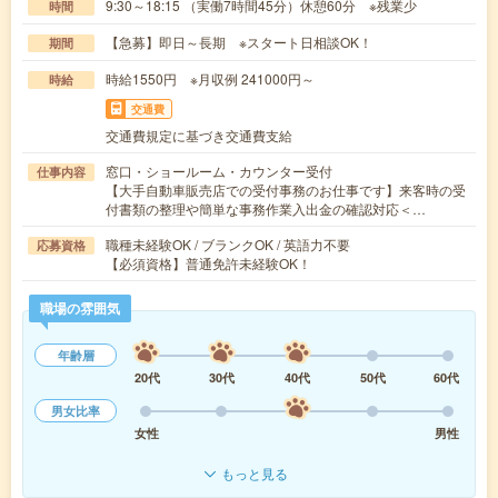
9:30～18:15 （実働7時間45分）休憩60分 ※残業少
時間
【急募】即日～長期 ※スタート日相談OK！
期間
時給1550円 ※月収例 241000円～
時給
交通費
交通費規定に基づき交通費支給
窓口・ショールーム・カウンター受付
仕事内容
【大手自動車販売店での受付事務のお仕事です】来客時の受
付書類の整理や簡単な事務作業入出金の確認対応＜…
職種未経験OK / ブランクOK / 英語力不要
応募資格
【必須資格】普通免許未経験OK！
職場の雰囲気
年齢層
20代
30代
40代
50代
60代
男女比率
女性
男性
もっと見る