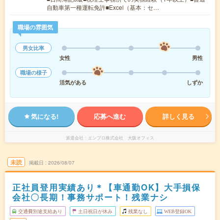
自動車第一種運転免許■Excel（基本：セ…
職場の雰囲気
男女比率
女性
男性
職場の様子
活気がある
しずか
気になる!
応募へ進む
詳しく見る
派遣会社
エンプロ株式会社 大阪オフィス
未読
掲載日
2026/08/07
正社員登用実績あり＊【車通勤OK】大手損保
会社〇長期！事務サポート！残業ナシ
交通費別途支給あり
土日祝日が休み
残業なし
WEB登録OK