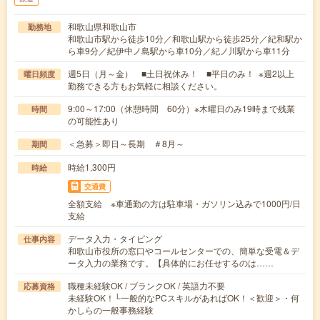
和歌山県和歌山市
勤務地
和歌山市駅から徒歩10分／和歌山駅から徒歩25分／紀和駅か
ら車9分／紀伊中ノ島駅から車10分／紀ノ川駅から車11分
週5日（月～金） ■土日祝休み！ ■平日のみ！ ※週2以上
曜日頻度
勤務できる方もお気軽に相談ください。
9:00～17:00（休憩時間 60分）※木曜日のみ19時まで残業
時間
の可能性あり
＜急募＞即日～長期 ＃8月～
期間
時給1,300円
時給
交通費
全額支給 ※車通勤の方は駐車場・ガソリン込みで1000円/日
支給
データ入力・タイピング
仕事内容
和歌山市役所の窓口やコールセンターでの、簡単な受電＆デ
ータ入力の業務です。【具体的にお任せするのは……
職種未経験OK / ブランクOK / 英語力不要
応募資格
未経験OK！└一般的なPCスキルがあればOK！＜歓迎＞・何
かしらの一般事務経験