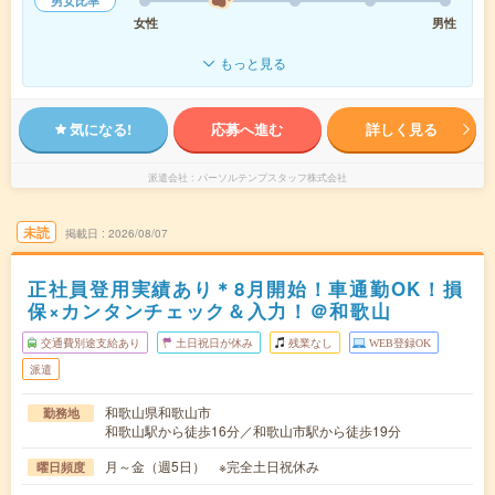
男女比率
女性
男性
もっと見る
気になる!
応募へ進む
詳しく見る
派遣会社
パーソルテンプスタッフ株式会社
未読
掲載日
2026/08/07
正社員登用実績あり＊8月開始！車通勤OK！損
保×カンタンチェック＆入力！＠和歌山
交通費別途支給あり
土日祝日が休み
残業なし
WEB登録OK
派遣
和歌山県和歌山市
勤務地
和歌山駅から徒歩16分／和歌山市駅から徒歩19分
月～金（週5日） ※完全土日祝休み
曜日頻度