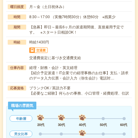
月～金（土日祝休み）
曜日頻度
8:30～17:00 （実働7時間30分）休憩60分 ※残業少
時間
【急募】即日～最長6ヶ月の派遣期間後、直接雇用予定で
期間
す。 ※スタート日相談OK！
時給1430円
時給
交通費
交通費規定に基づき交通費支給
経理・財務・会計・英文経理
仕事内容
【紹介予定派遣！IT企業での経理事務のお仕事】支払・請求
のデータ入力伝票・会計入力（弥生会計）電話対…
ブランクOK / 英語力不要
応募資格
【必要なご経験】何らかの事務、小口管理・経費処理、仕訳
職場の雰囲気
年齢層
20代
30代
40代
50代
60代
男女比率