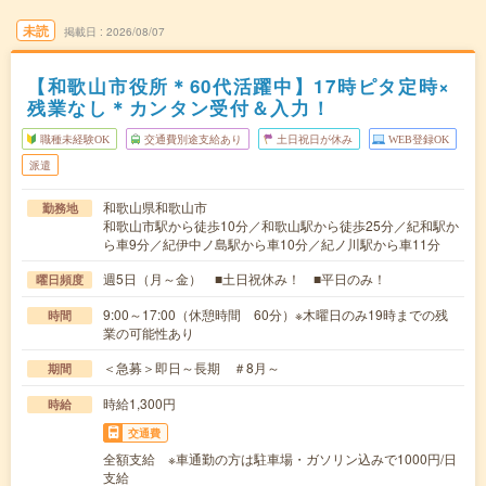
未読
掲載日
2026/08/07
【和歌山市役所＊60代活躍中】17時ピタ定時×
残業なし＊カンタン受付＆入力！
職種未経験OK
交通費別途支給あり
土日祝日が休み
WEB登録OK
派遣
和歌山県和歌山市
勤務地
和歌山市駅から徒歩10分／和歌山駅から徒歩25分／紀和駅か
ら車9分／紀伊中ノ島駅から車10分／紀ノ川駅から車11分
週5日（月～金） ■土日祝休み！ ■平日のみ！
曜日頻度
9:00～17:00（休憩時間 60分）※木曜日のみ19時までの残
時間
業の可能性あり
＜急募＞即日～長期 ＃8月～
期間
時給1,300円
時給
交通費
全額支給 ※車通勤の方は駐車場・ガソリン込みで1000円/日
支給