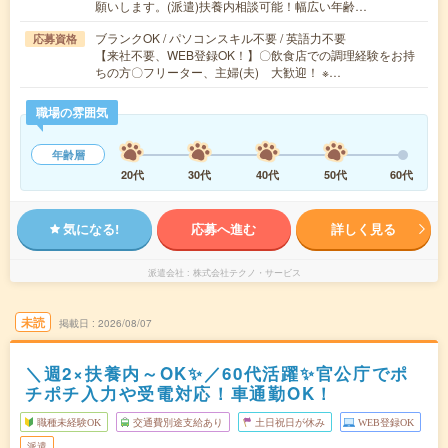
願いします。(派遣)扶養内相談可能！幅広い年齢…
ブランクOK / パソコンスキル不要 / 英語力不要
応募資格
【来社不要、WEB登録OK！】〇飲食店での調理経験をお持
ちの方〇フリーター、主婦(夫) 大歓迎！ ※…
職場の雰囲気
年齢層
20代
30代
40代
50代
60代
気になる!
応募へ進む
詳しく見る
派遣会社
株式会社テクノ・サービス
未読
掲載日
2026/08/07
＼週2×扶養内～OK✨／60代活躍✨官公庁でポ
チポチ入力や受電対応！車通勤OK！
職種未経験OK
交通費別途支給あり
土日祝日が休み
WEB登録OK
派遣