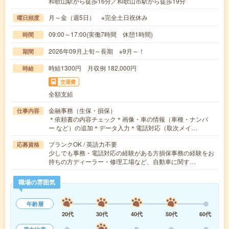
和歌山駅から徒歩16分／和歌山市駅から徒歩19分
月～金（週5日） ※完全土日祝休み
曜日頻度
09:00～17:00(実働7時間 休憩1時間)
時間
2026年09月上旬～長期 ※9月～！
期間
時給1300円 月収例 182,000円
時給
交通費
全額支給
金融事務（生保・損保）
仕事内容
＊依頼書の内容チェック＊画像・車の情報（車種・ナンバ
ー など）の追加＊データ入力＊電話対応（取次メイ…
ブランクOK / 英語力不要
応募資格
少しでも事務・電話対応の経験がある方損保事務の経験をお
持ちの方ディーラー・修理工場など、自動車に関す…
職場の雰囲気
年齢層
20代
30代
40代
50代
60代