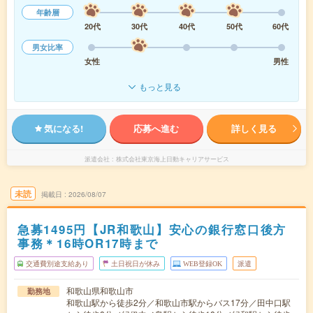
年齢層
20代
30代
40代
50代
60代
男女比率
女性
男性
もっと見る
気になる!
応募へ進む
詳しく見る
派遣会社
株式会社東京海上日動キャリアサービス
未読
掲載日
2026/08/07
急募1495円【JR和歌山】安心の銀行窓口後方
事務＊16時OR17時まで
交通費別途支給あり
土日祝日が休み
WEB登録OK
派遣
和歌山県和歌山市
勤務地
和歌山駅から徒歩2分／和歌山市駅からバス17分／田中口駅