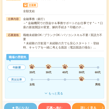
交通費
全額支給
金融事務（銀行）
仕事内容
～* 金融機関での預金や＆事務サポートのお仕事です *～＊口
座の新規開設や変更、解約手続き＊印鑑のチ…
職種未経験OK / ブランクOK / パソコンスキル不要 / 英語力不
応募資格
要
＊未経験の方歓迎＊未経験の方でも安心スタート！・登録
時、キャリアを一緒に考える面談（電話面談の場合）…
職場の雰囲気
年齢層
20代
30代
40代
50代
60代
男女比率
女性
男性
もっと見る
気になる!
応募へ進む
詳しく見る