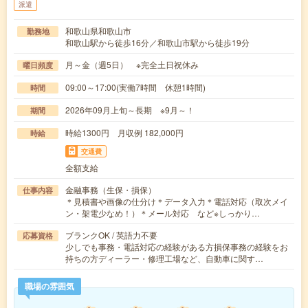
派遣
和歌山県和歌山市
勤務地
和歌山駅から徒歩16分／和歌山市駅から徒歩19分
月～金（週5日） ※完全土日祝休み
曜日頻度
09:00～17:00(実働7時間 休憩1時間)
時間
2026年09月上旬～長期 ※9月～！
期間
時給1300円 月収例 182,000円
時給
交通費
全額支給
金融事務（生保・損保）
仕事内容
＊見積書や画像の仕分け＊データ入力＊電話対応（取次メイ
ン・架電少なめ！）＊メール対応 など※しっかり…
ブランクOK / 英語力不要
応募資格
少しでも事務・電話対応の経験がある方損保事務の経験をお
持ちの方ディーラー・修理工場など、自動車に関す…
職場の雰囲気