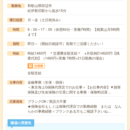
和歌山県田辺市
勤務地
紀伊新庄駅から徒歩15分
月～金（土日祝休み）
曜日頻度
9：00～17：00（休憩60分・実働7時間）【残業は月5時間
時間
まで】
即日～（開始日相談可）長期でご活躍ください！
期間
時給1460円 ＊交通費全額支給＊ ※月収例214620円【残
時給
業代別】（1460円×実働 7時間×21日勤務の場合）
交通費
全額支給
金融事務（生保・損保）
仕事内容
＜東京海上G保険代理店でのお仕事＞【お仕事内容】▼損害
保険及び生命保険の引受に関する事務・保険料試算…
ブランクOK / 英語力不要
応募資格
★保険会社もしくは保険代理店での勤務経験 または なん
らかの事務経験＜ブランクある方もご相談下さいね…
職場の雰囲気