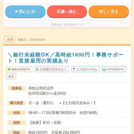
気になる!
応募へ進む
詳しく見る
派遣会社
株式会社パソナ
未読
掲載日
2026/08/06
＼銀行未経験OK／高時給1600円！事務サポー
ト！直接雇用の実績あり
職種未経験OK
交通費別途支給あり
土日祝日が休み
WEB登録OK
派遣
和歌山県田辺市
勤務地
紀伊田辺駅から徒歩9分
月～金（週5日） ※【土日祝完全休み！】
曜日頻度
08:40～17:00(実働7時間20分 休憩1時間)
時間
【急募】即日～長期
期間
時給1600円 月収例 234,560円
時給