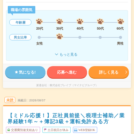
職場の雰囲気
年齢層
20代
30代
40代
50代
60代
男女比率
女性
男性
もっと見る
気になる!
応募へ進む
詳しく見る
派遣会社
株式会社ブレイブ（マイナビグループ）
未読
掲載日
2026/08/07
【ミドル応援！】正社員前提＼税理士補助／業
界経験1年～＋簿記3級＋運転免許ある方
交通費別途支給あり
土日祝日が休み
WEB登録OK