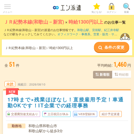
メニュー
気になる!
ログイン
検索
ＪＲ紀勢本線(和歌山－新宮)
×
時給1300円以上
のお仕事一覧
ＪＲ紀勢本線(和歌山－新宮)の派遣のお仕事情報です。
和歌山駅
、
宮前駅
、
紀三井寺駅
などの駅をチェックしてみてください。
オフィスワーク・事務系
、
営業・販売・サー
ビス系
、
クリエイティブ系
などのお仕事を取り揃えています。さらに、
短期
・
単発
な
どの期間や、
職種未経験OK
などのこだわり条件で絞り込んでいただけます。
条件の変更
ＪＲ紀勢本線(和歌山－新宮) / 時給1300円以上
51
1,460
全
件
平均時給:
円
時給順
新着順
未読
掲載日
2026/08/10
NEW
17時まで×残業ほぼなし！直接雇用予定！車通
勤OKです！IT企業での経理事務
交通費別途支給あり
土日祝日が休み
WEB登録OK
紹介予定派遣
和歌山県和歌山市
勤務地
和歌山駅から徒歩3分