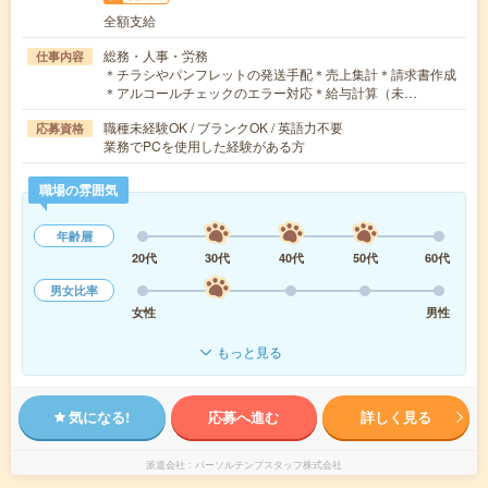
全額支給
総務・人事・労務
仕事内容
＊チラシやパンフレットの発送手配＊売上集計＊請求書作成
＊アルコールチェックのエラー対応＊給与計算（未…
職種未経験OK / ブランクOK / 英語力不要
応募資格
業務でPCを使用した経験がある方
職場の雰囲気
年齢層
20代
30代
40代
50代
60代
男女比率
女性
男性
もっと見る
気になる!
応募へ進む
詳しく見る
派遣会社
パーソルテンプスタッフ株式会社