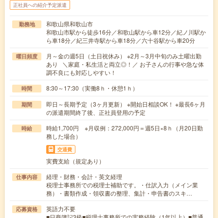
正社員への紹介予定派遣
和歌山県和歌山市
勤務地
和歌山市駅から徒歩16分／和歌山駅から車12分／紀ノ川駅か
ら車18分／紀三井寺駅から車18分／六十谷駅から車20分
月～金の週5日（土日祝休み） ※2月～3月中旬のみ土曜出勤
曜日頻度
あり ＼家庭・私生活と両立◎！／ お子さんの行事や急な体
調不良にも対応しやすい！
8:30～17:30（実働8ｈ・休憩1ｈ）
時間
即日～長期予定（3ヶ月更新） ※開始日相談OK！ ※最長6ヶ月
期間
の派遣期間終了後、正社員登用の予定
時給1,700円 ※月収例：272,000円＝週5日×8ｈ（月20日勤
時給
務した場合）
交通費
実費支給（規定あり）
経理・財務・会計・英文経理
仕事内容
税理士事務所での税理士補助です。・仕訳入力（メイン業
務）・書類作成・領収書の整理、集計・申告書のスキ…
英語力不要
応募資格
■日商簿記3級■税理士事務所での実務経験（1年以上）■普通