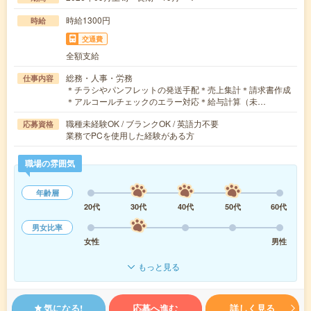
時給1300円
時給
交通費
全額支給
総務・人事・労務
仕事内容
＊チラシやパンフレットの発送手配＊売上集計＊請求書作成
＊アルコールチェックのエラー対応＊給与計算（未…
職種未経験OK / ブランクOK / 英語力不要
応募資格
業務でPCを使用した経験がある方
職場の雰囲気
年齢層
20代
30代
40代
50代
60代
男女比率
女性
男性
もっと見る
気になる!
応募へ進む
詳しく見る