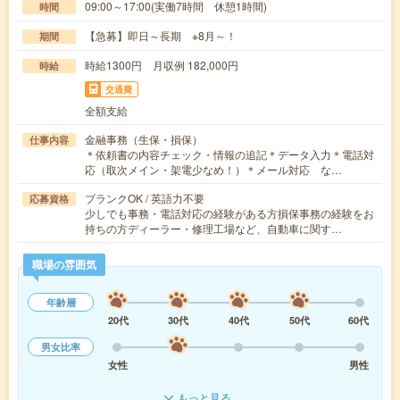
09:00～17:00(実働7時間 休憩1時間)
時間
【急募】即日～長期 ※8月～！
期間
時給1300円 月収例 182,000円
時給
交通費
全額支給
金融事務（生保・損保）
仕事内容
＊依頼書の内容チェック・情報の追記＊データ入力＊電話対
応（取次メイン・架電少なめ！）＊メール対応 な…
ブランクOK / 英語力不要
応募資格
少しでも事務・電話対応の経験がある方損保事務の経験をお
持ちの方ディーラー・修理工場など、自動車に関す…
職場の雰囲気
年齢層
20代
30代
40代
50代
60代
男女比率
女性
男性
もっと見る