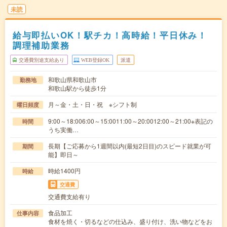
未読
給与即払いOK！駅チカ！高時給！平日休み！
調理補助業務
交通費別途支給あり
WEB登録OK
派遣
和歌山県和歌山市
勤務地
和歌山駅から徒歩1分
月～金・土・日・祝 ※シフト制
曜日頻度
9:00～18:006:00～15:0011:00～20:0012:00～21:00※表記の
時間
うち実働…
長期【ご応募から1週間以内(最短2日目)のスピード就業が可
期間
能】即日～
時給1400円
時給
交通費
交通費支給有り
食品加工
仕事内容
食材を焼く・切るなどの仕込み、盛り付け、洗い物などをお