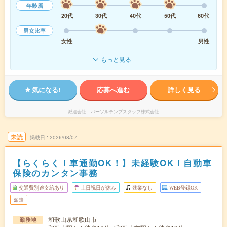
年齢層
20代
30代
40代
50代
60代
男女比率
女性
男性
もっと見る
気になる!
応募へ進む
詳しく見る
派遣会社
パーソルテンプスタッフ株式会社
未読
掲載日
2026/08/07
【らくらく！車通勤OK！】未経験OK！自動車
保険のカンタン事務
交通費別途支給あり
土日祝日が休み
残業なし
WEB登録OK
派遣
和歌山県和歌山市
勤務地