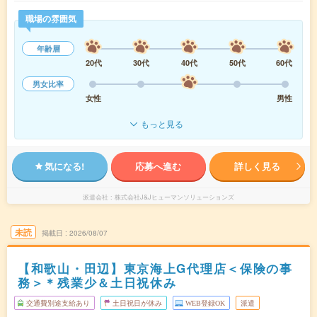
職場の雰囲気
年齢層
20代
30代
40代
50代
60代
男女比率
女性
男性
もっと見る
気になる!
応募へ進む
詳しく見る
派遣会社
株式会社J&Jヒューマンソリューションズ
未読
掲載日
2026/08/07
【和歌山・田辺】東京海上G代理店＜保険の事
務＞＊残業少＆土日祝休み
交通費別途支給あり
土日祝日が休み
WEB登録OK
派遣