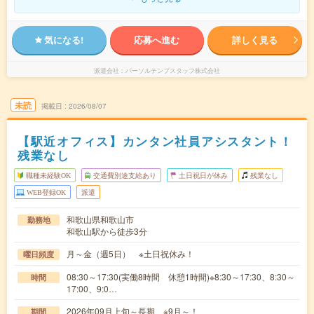
気になる!
応募へ進む
詳しく見る
派遣会社
パーソルテンプスタッフ株式会社
未読
掲載日
2026/08/07
【駅近オフィス】カンタン社員アシスタント！
残業なし
職種未経験OK
交通費別途支給あり
土日祝日が休み
残業なし
WEB登録OK
派遣
和歌山県和歌山市
勤務地
和歌山駅から徒歩3分
月～金（週5日） ※土日祝休み！
曜日頻度
08:30～17:30(実働8時間 休憩1時間)※8:30～17:30、8:30～
時間
17:00、9:0…
2026年09月上旬～長期 ※9月～！
期間