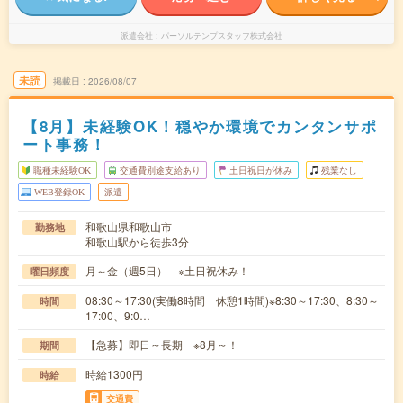
派遣会社
パーソルテンプスタッフ株式会社
未読
掲載日
2026/08/07
【8月】未経験OK！穏やか環境でカンタンサポ
ート事務！
職種未経験OK
交通費別途支給あり
土日祝日が休み
残業なし
WEB登録OK
派遣
和歌山県和歌山市
勤務地
和歌山駅から徒歩3分
月～金（週5日） ※土日祝休み！
曜日頻度
08:30～17:30(実働8時間 休憩1時間)※8:30～17:30、8:30～
時間
17:00、9:0…
【急募】即日～長期 ※8月～！
期間
時給1300円
時給
交通費