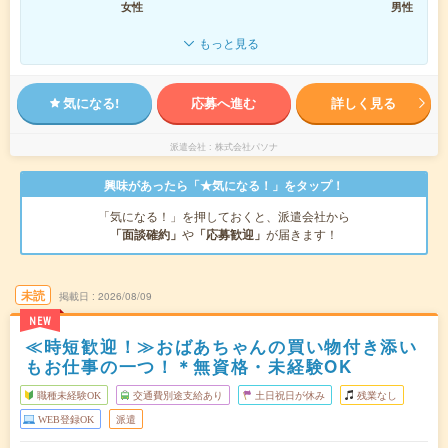
女性
男性
もっと見る
気になる!
応募へ進む
詳しく見る
派遣会社
株式会社パソナ
興味があったら「★気になる！」をタップ！
「気になる！」を押しておくと、派遣会社から
「面談確約」
や
「応募歓迎」
が届きます！
未読
掲載日
2026/08/09
NEW
≪時短歓迎！≫おばあちゃんの買い物付き添い
もお仕事の一つ！＊無資格・未経験OK
職種未経験OK
交通費別途支給あり
土日祝日が休み
残業なし
WEB登録OK
派遣