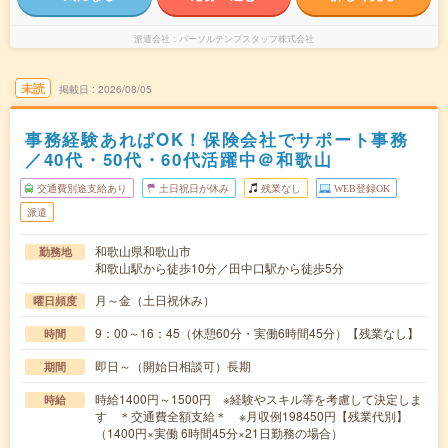
派遣会社
パーソルテンプスタッフ株式会社
未読
掲載日
2026/08/05
事務経験あればOK！保険会社でサポート事務
／40代・50代・60代活躍中＠和歌山
交通費別途支給あり
土日祝日が休み
残業なし
WEB登録OK
派遣
和歌山県和歌山市
勤務地
和歌山駅から徒歩10分／田中口駅から徒歩5分
月～金（土日祝休み）
曜日頻度
9：00～16：45（休憩60分・実働6時間45分）【残業なし】
時間
即日～（開始日相談可）長期
期間
時給1400円～1500円 ※経験やスキル等を考慮して決定しま
時給
す ＊交通費全額支給＊ ※月収例198450円【残業代別】
（1400円×実働 6時間45分×21日勤務の場合）