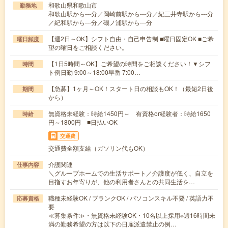
和歌山県和歌山市
勤務地
和歌山駅から---分／岡崎前駅から---分／紀三井寺駅から---分
／紀和駅から---分／磯ノ浦駅から---分
【週2日～OK】シフト自由・自己申告制 ■曜日固定OK ■ご希
曜日頻度
望の曜日をご相談ください。
【1日5時間～OK】ご希望の時間をご相談ください！▼シフ
時間
ト例日勤 9:00～18:00早番 7:00…
【急募】1ヶ月～OK！スタート日の相談もOK！（最短2日後
期間
から）
無資格未経験：時給1450円～ 有資格or経験者：時給1650
時給
円～1800円 ■日払いOK
交通費
交通費全額支給（ガソリン代もOK）
介護関連
仕事内容
＼グループホームでの生活サポート／介護度が低く、自立を
目指すお年寄りが、他の利用者さんとの共同生活を…
職種未経験OK / ブランクOK / パソコンスキル不要 / 英語力不
応募資格
要
≪募集条件≫・無資格未経験OK・10名以上採用※週16時間未
満の勤務希望の方は以下の日雇派遣禁止の例…