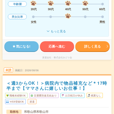
年齢層
20代
30代
40代
50代
60代
男女比率
女性
男性
もっと見る
気になる!
応募へ進む
詳しく見る
派遣会社
株式会社みどり会
未読
掲載日
2026/08/06
＜週3からOK！＞病院内で物品補充など＊17時
半まで【ママさんに嬉しいお仕事！】
職種未経験OK
交通費別途支給あり
土日祝日が休み
残業なし
WEB登録OK
派遣
和歌山県和歌山市
勤務地