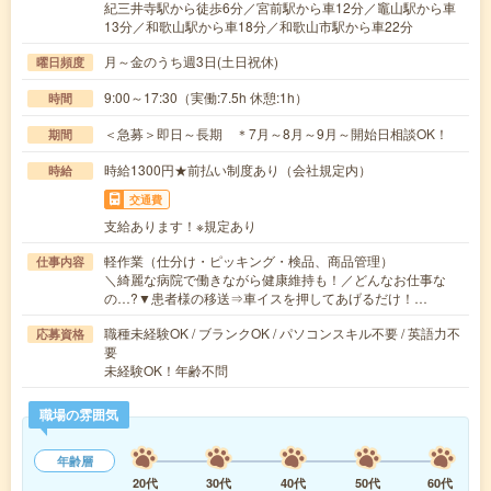
紀三井寺駅から徒歩6分／宮前駅から車12分／竈山駅から車
13分／和歌山駅から車18分／和歌山市駅から車22分
月～金のうち週3日(土日祝休)
曜日頻度
9:00～17:30（実働:7.5h 休憩:1h）
時間
＜急募＞即日～長期 ＊7月～8月～9月～開始日相談OK！
期間
時給1300円★前払い制度あり（会社規定内）
時給
交通費
支給あります！※規定あり
軽作業（仕分け・ピッキング・検品、商品管理）
仕事内容
＼綺麗な病院で働きながら健康維持も！／どんなお仕事な
の…?▼患者様の移送⇒車イスを押してあげるだけ！…
職種未経験OK / ブランクOK / パソコンスキル不要 / 英語力不
応募資格
要
未経験OK！年齢不問
職場の雰囲気
年齢層
20代
30代
40代
50代
60代