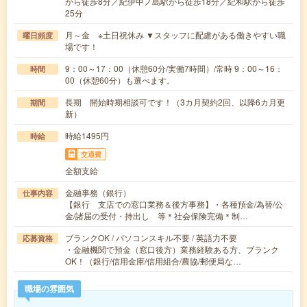
から徒歩8分／紀伊中ノ島駅から徒歩18分／紀和駅から徒歩
25分
月～金 ※土日祝休み ▼スタッフに配慮がある働きやすい職
曜日頻度
場です！
9：00～17：00（休憩60分/実働7時間）/常時 9：00～16：
時間
00（休憩60分）も選べます。
長期 開始時期相談可です！（3カ月契約2回、以降6カ月更
期間
新）
時給1495円
時給
交通費
全額支給
金融事務（銀行）
仕事内容
【銀行 支店での窓口業務＆後方事務】・各種預金/為替/公
金/諸届の受付・持出し 等＊社会保険完備＊制…
ブランクOK / パソコンスキル不要 / 英語力不要
応募資格
・金融機関で預金（窓口後方）業務経験ある方、ブランク
OK！（銀行/信用金庫/信用組合/農協/郵便局な…
職場の雰囲気