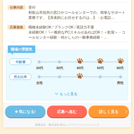
受付
仕事内容
和歌山市役所の窓口やコールセンターでの、簡単なサポート
業務です。【具体的にお任せするのは…】・お電話…
職種未経験OK / ブランクOK / 英語力不要
応募資格
未経験OK！└一般的なPCスキルがあればOK！＜歓迎＞・コ
ールセンター経験・何かしらの一般事務経験・…
職場の雰囲気
年齢層
20代
30代
40代
50代
60代
男女比率
女性
男性
もっと見る
気になる!
応募へ進む
詳しく見る
派遣会社
株式会社J&Jヒューマンソリューションズ