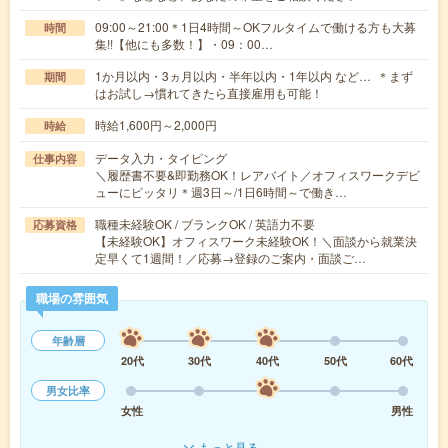
09:00～21:00＊1日4時間～OKフルタイムで働ける方も大募
時間
集!!【他にも多数！】・09：00…
1か月以内・3ヵ月以内・半年以内・1年以内 など… ＊まず
期間
はお試し→慣れてきたら直接雇用も可能！
時給1,600円～2,000円
時給
データ入力・タイピング
仕事内容
＼履歴書不要&即勤務OK！レアバイト／オフィスワークデビ
ューにピッタリ＊週3日～/1日6時間～で働き…
職種未経験OK / ブランクOK / 英語力不要
応募資格
【未経験OK】オフィスワーク未経験OK！＼面談から就業決
定早くて1週間！／応募→登録のご案内・面談ご…
職場の雰囲気
年齢層
20代
30代
40代
50代
60代
男女比率
女性
男性
もっと見る