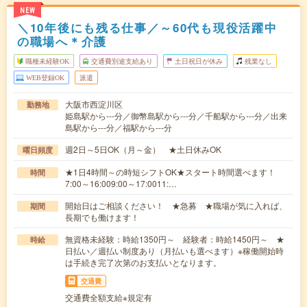
NEW
＼10年後にも残る仕事／～60代も現役活躍中
の職場へ＊介護
職種未経験OK
交通費別途支給あり
土日祝日が休み
残業なし
WEB登録OK
派遣
大阪市西淀川区
勤務地
姫島駅から---分／御幣島駅から---分／千船駅から---分／出来
島駅から---分／福駅から---分
週2日～5日OK（月～金） ★土日休みOK
曜日頻度
★1日4時間～の時短シフトOK★スタート時間選べます！
時間
7:00～16:009:00～17:0011:…
開始日はご相談ください！ ★急募 ★職場が気に入れば、
期間
長期でも働けます！
無資格未経験：時給1350円～ 経験者：時給1450円～ ★
時給
日払い／週払い制度あり（月払いも選べます）※稼働開始時
は手続き完了次第のお支払いとなります。
交通費
交通費全額支給※規定有