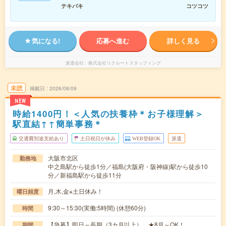
テキパキ
コツコツ
気になる!
応募へ進む
詳しく見る
派遣会社
株式会社リクルートスタッフィング
未読
掲載日
2026/08/09
NEW
時給1400円！＜人気の扶養枠＊お子様理解＞
駅直結↑↑簡単事務＊
交通費別途支給あり
土日祝日が休み
WEB登録OK
派遣
大阪市北区
勤務地
中之島駅から徒歩1分／福島(大阪府・阪神線)駅から徒歩10
分／新福島駅から徒歩11分
月,木,金※土日休み！
曜日頻度
9:30～15:30(実働:5時間) (休憩60分)
時間
【急募】即日～長期（3カ月以上） ★8月～OK！
期間