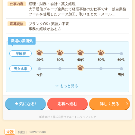
経理・財務・会計・英文経理
仕事内容
大手通信グループ企業にて経理事務のお仕事です・独自業務
ツールを使用したデータ加工、取りまとめ・メール…
ブランクOK / 英語力不要
応募資格
事務の経験がある方
職場の雰囲気
年齢層
20代
30代
40代
50代
60代
男女比率
女性
男性
もっと見る
気になる!
応募へ進む
詳しく見る
派遣会社
株式会社リクルートスタッフィング
未読
掲載日
2026/08/09