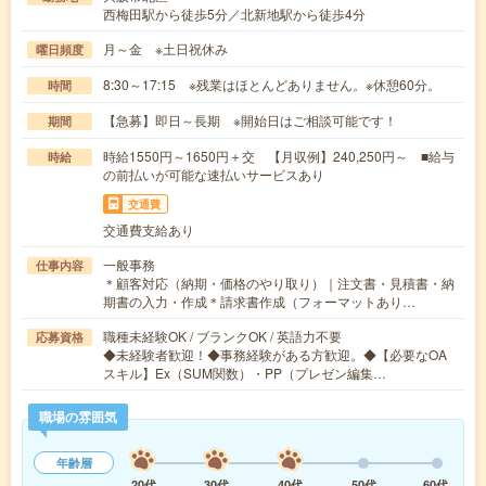
西梅田駅から徒歩5分／北新地駅から徒歩4分
月～金 ※土日祝休み
曜日頻度
8:30～17:15 ※残業はほとんどありません。※休憩60分。
時間
【急募】即日～長期 ※開始日はご相談可能です！
期間
時給1550円～1650円＋交 【月収例】240,250円～ ■給与
時給
の前払いが可能な速払いサービスあり
交通費
交通費支給あり
一般事務
仕事内容
＊顧客対応（納期・価格のやり取り）｜注文書・見積書・納
期書の入力・作成＊請求書作成（フォーマットあり…
職種未経験OK / ブランクOK / 英語力不要
応募資格
◆未経験者歓迎！◆事務経験がある方歓迎。◆【必要なOA
スキル】Ex（SUM関数）・PP（プレゼン編集…
職場の雰囲気
年齢層
20代
30代
40代
50代
60代