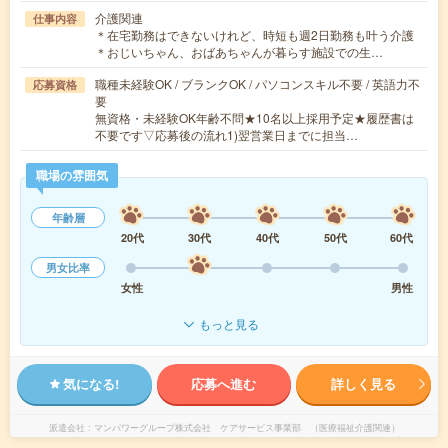
介護関連
仕事内容
＊在宅勤務はできないけれど、時短も週2日勤務も叶う介護
＊おじいちゃん、おばあちゃんが暮らす施設での生…
職種未経験OK / ブランクOK / パソコンスキル不要 / 英語力不
応募資格
要
無資格・未経験OK年齢不問★10名以上採用予定★履歴書は
不要です▽応募後の流れ1)翌営業日までに担当…
職場の雰囲気
年齢層
20代
30代
40代
50代
60代
男女比率
女性
男性
もっと見る
気になる!
応募へ進む
詳しく見る
派遣会社
マンパワーグループ株式会社 ケアサービス事業部 （医療福祉介護関連）