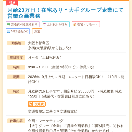
NEW
月給23万円！在宅あり＊大手グループ企業にて
営業企画業務
交通費別途支給あり
土日祝日が休み
在宅・リモート
WEB登録OK
派遣
大阪市都島区
勤務地
京橋(大阪府)駅から徒歩5分
月～金（土日祝休み）
曜日頻度
9:30～18:00 （実働7時間30分）休憩60分
時間
2026年10月上旬～長期 ※スタート日相談OK！ #10月～開
期間
始OK！
月給制のお仕事です：固定月給 235500円 ※時給換算 時給
時給
1550円（残業代・交通費は別途支給あり）
交通費
交通費規定に基づき交通費支給
企画・マーケティング
仕事内容
【大手グループ企業にて営業企画業務】〇商材販売に関わる
企画総括業務〇収支管理〇その他業務にかかわる付…