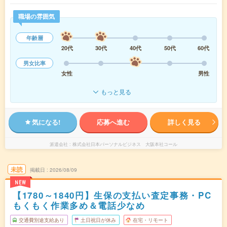
職場の雰囲気
年齢層
20代
30代
40代
50代
60代
男女比率
女性
男性
もっと見る
気になる!
応募へ進む
詳しく見る
派遣会社
株式会社日本パーソナルビジネス 大阪本社コール
未読
掲載日
2026/08/09
NEW
【1780～1840円】生保の支払い査定事務・PC
もくもく作業多め＆電話少なめ
交通費別途支給あり
土日祝日が休み
在宅・リモート