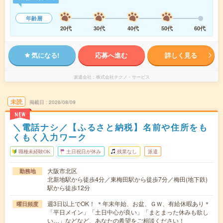
年齢層
20代
30代
40代
50代
60代
気になる!
応募へ進む
詳しく見る
派遣会社
株式会社テクノ・サービス
未読
掲載日
2026/08/09
NEW
＼電話ナシ／【ふるさと納税】名前や住所をも
くもく入力ワーク
職種未経験OK
土日祝日が休み
残業なし
派遣
大阪市北区
勤務地
北新地駅から徒歩4分／東梅田駅から徒歩7分／梅田(地下鉄)
駅から徒歩12分
週3日以上でOK！ ＊年末年始、お盆、ＧＷ、有給休暇あり＊
曜日頻度
「平日メイン」「土日中心が良い」「まとまった休みも欲し
い…」などなど、あなたの希望をご相談ください！