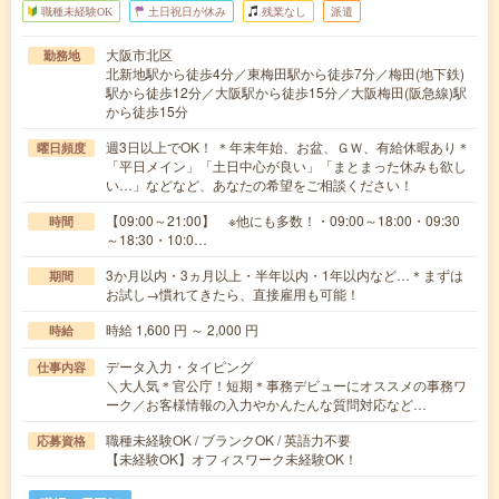
職種未経験OK
土日祝日が休み
残業なし
派遣
大阪市北区
勤務地
北新地駅から徒歩4分／東梅田駅から徒歩7分／梅田(地下鉄)
駅から徒歩12分／大阪駅から徒歩15分／大阪梅田(阪急線)駅
から徒歩15分
週3日以上でOK！ ＊年末年始、お盆、ＧＷ、有給休暇あり＊
曜日頻度
「平日メイン」「土日中心が良い」「まとまった休みも欲し
い…」などなど、あなたの希望をご相談ください！
【09:00～21:00】 ※他にも多数！・09:00～18:00・09:30
時間
～18:30・10:0…
3か月以内・3ヵ月以上・半年以内・1年以内など…＊まずは
期間
お試し→慣れてきたら、直接雇用も可能！
時給 1,600 円 ～ 2,000 円
時給
データ入力・タイピング
仕事内容
＼大人気＊官公庁！短期＊事務デビューにオススメの事務ワ
ーク／お客様情報の入力やかんたんな質問対応など…
職種未経験OK / ブランクOK / 英語力不要
応募資格
【未経験OK】オフィスワーク未経験OK！