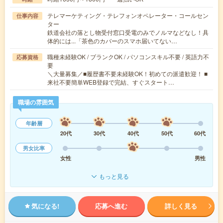
テレマーケティング・テレフォンオペレーター・コールセン
仕事内容
ター
鉄道会社の落とし物受付窓口受電のみでノルマなどなし！具
体的には...「茶色のカバーのスマホ届いてない…
職種未経験OK / ブランクOK / パソコンスキル不要 / 英語力不
応募資格
要
＼大量募集／■履歴書不要未経験OK！初めての派遣歓迎！ ■
来社不要簡単WEB登録で完結、すぐスタート…
職場の雰囲気
年齢層
20代
30代
40代
50代
60代
男女比率
女性
男性
もっと見る
気になる!
応募へ進む
詳しく見る