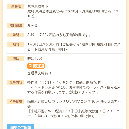
兵庫県尼崎市
勤務地
尼崎(東海道本線)駅からバス10分／尼崎(阪神線)駅からバス
10分
月～金
曜日頻度
8:30～17:30※表記のうち実働8時間です。
時間
1ヶ月以上3ヶ月未満【ご応募から1週間以内(最短2日目)のス
期間
ピード就業が可能】即日～
時給1550円
時給
交通費
交通費支給有り
軽作業（仕分け・ピッキング・検品、商品管理）
仕事内容
ラインへドラム缶を投入、出荷準備でのトラックへ積み込み
する作業をお願いします。(派遣)アクティブワー…
職種未経験OK / ブランクOK / パソコンスキル不要 / 英語力不
応募資格
要
【来社不要、WEB登録OK！】〇未経験大歓迎！〇フリータ
ー、主婦(夫) 大歓迎！ ※お仕事の掛け持ち…
職場の雰囲気