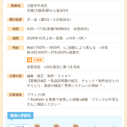
大阪市中央区
勤務地
京橋(大阪府)駅から徒歩5分
月～金（週5日／土日祝休み）
曜日頻度
9:00～17:30(実働7時間45分 休憩45分)
時間
2026年10月上旬～長期 ※10月～OK！
期間
時給1700円～1800円 ※ご経験により異なる ※月収
時給
例 263,500円～279,000円+残業代
交通費
全額支給 ※当社規定に基づき支給
編集・校正・制作・ライター
仕事内容
【業務詳細】＊取扱説明書の校正、チェック＊制作会社との
やりとり、進捗の確認＊専用システムへの登録 ＊…
ブランクOK
応募資格
＊Illustrator を業務で使用した経験※経験・ブランクが不安な
方もご相談ください！
職場の雰囲気