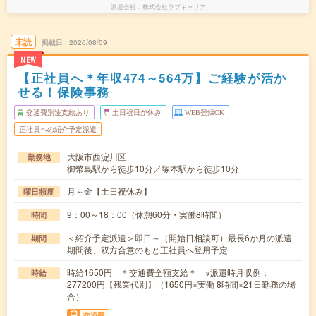
派遣会社
株式会社ラブキャリア
未読
掲載日
2026/08/09
NEW
【正社員へ＊年収474～564万】ご経験が活か
せる！保険事務
交通費別途支給あり
土日祝日が休み
WEB登録OK
正社員への紹介予定派遣
大阪市西淀川区
勤務地
御幣島駅から徒歩10分／塚本駅から徒歩10分
月～金【土日祝休み】
曜日頻度
9：00～18：00（休憩60分・実働8時間）
時間
＜紹介予定派遣＞即日～（開始日相談可）最長6か月の派遣
期間
期間後、双方合意のもと正社員へ登用予定
時給1650円 ＊交通費全額支給＊ ※派遣時月収例：
時給
277200円【残業代別】（1650円×実働 8時間×21日勤務の場
合）
交通費