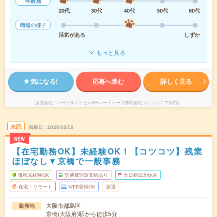
年齢層
20代
30代
40代
50代
60代
職場の様子
活気がある
しずか
もっと見る
気になる!
応募へ進む
詳しく見る
派遣会社
パーソルエクセルHRパートナーズ株式会社（エンジニア部門）
未読
掲載日
2026/08/09
NEW
【在宅勤務OK】未経験OK！【コツコツ】残業
ほぼなし▼京橋で一般事務
職種未経験OK
交通費別途支給あり
土日祝日が休み
在宅・リモート
WEB登録OK
派遣
大阪市都島区
勤務地
京橋(大阪府)駅から徒歩5分