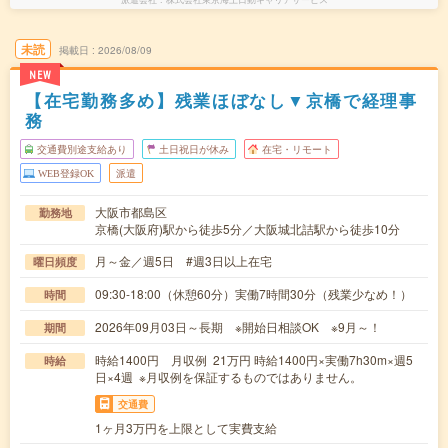
未読
掲載日
2026/08/09
NEW
【在宅勤務多め】残業ほぼなし▼京橋で経理事
務
交通費別途支給あり
土日祝日が休み
在宅・リモート
WEB登録OK
派遣
大阪市都島区
勤務地
京橋(大阪府)駅から徒歩5分／大阪城北詰駅から徒歩10分
月～金／週5日 #週3日以上在宅
曜日頻度
09:30-18:00（休憩60分）実働7時間30分（残業少なめ！）
時間
2026年09月03日～長期 ※開始日相談OK ※9月～！
期間
時給1400円 月収例 21万円 時給1400円×実働7h30m×週5
時給
日×4週 ※月収例を保証するものではありません。
交通費
1ヶ月3万円を上限として実費支給