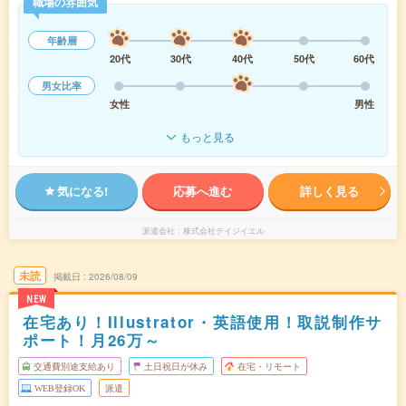
職場の雰囲気
年齢層
20代
30代
40代
50代
60代
男女比率
女性
男性
もっと見る
気になる!
応募へ進む
詳しく見る
派遣会社
株式会社テイジイエル
未読
掲載日
2026/08/09
NEW
在宅あり！Illustrator・英語使用！取説制作サ
ポート！月26万～
交通費別途支給あり
土日祝日が休み
在宅・リモート
WEB登録OK
派遣