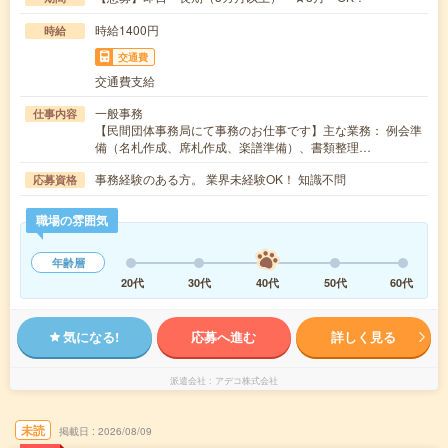
時給1400円
時給
交通費
交通費支給
一般事務
仕事内容
【民間団体事務局にて事務のお仕事です】主な業務： 例会準
備（名札作成、席札作成、楽譜準備）、書類整理…
事務経験のある方。 業界未経験OK！ 知識不問
応募資格
職場の雰囲気
年齢層
20代
30代
40代
50代
60代
気になる!
応募へ進む
詳しく見る
派遣会社
アデコ株式会社
未読
掲載日
2026/08/09