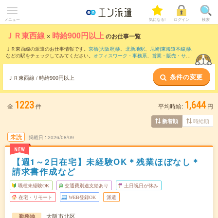
メニュー
気になる!
ログイン
検索
ＪＲ東西線
×
時給900円以上
のお仕事一覧
ＪＲ東西線の派遣のお仕事情報です。
京橋(大阪府)駅
、
北新地駅
、
尼崎(東海道本線)駅
などの駅をチェックしてみてください。
オフィスワーク・事務系
、
営業・販売・サー
ビス系
、
クリエイティブ系
などのお仕事を取り揃えています。さらに、
短期
・
単発
な
どの期間や、
職種未経験OK
などのこだわり条件で絞り込んでいただけます。
条件の変更
ＪＲ東西線 / 時給900円以上
1223
1,644
全
件
平均時給:
円
時給順
新着順
未読
掲載日
2026/08/09
NEW
【週1～2日在宅】未経験OK＊残業ほぼなし＊
請求書作成など
職種未経験OK
交通費別途支給あり
土日祝日が休み
在宅・リモート
WEB登録OK
派遣
大阪市北区
勤務地