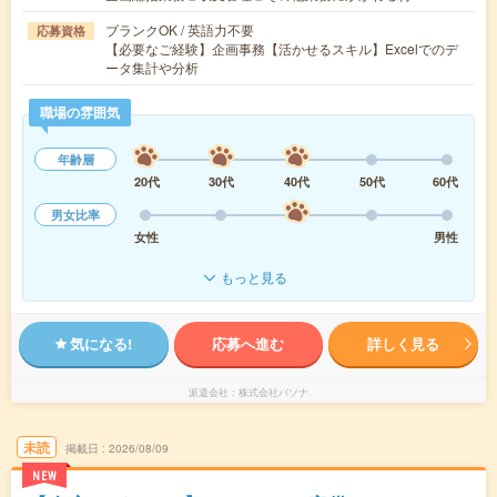
ブランクOK / 英語力不要
応募資格
【必要なご経験】企画事務【活かせるスキル】Excelでのデ
ータ集計や分析
職場の雰囲気
年齢層
20代
30代
40代
50代
60代
男女比率
女性
男性
もっと見る
気になる!
応募へ進む
詳しく見る
派遣会社
株式会社パソナ
未読
掲載日
2026/08/09
NEW