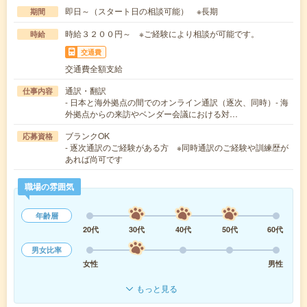
即日～（スタート日の相談可能） ※長期
期間
時給３２００円～ ※ご経験により相談が可能です。
時給
交通費
交通費全額支給
通訳・翻訳
仕事内容
- 日本と海外拠点の間でのオンライン通訳（逐次、同時）- 海
外拠点からの来訪やベンダー会議における対…
ブランクOK
応募資格
- 逐次通訳のご経験がある方 ※同時通訳のご経験や訓練歴が
あれば尚可です
職場の雰囲気
年齢層
20代
30代
40代
50代
60代
男女比率
女性
男性
もっと見る