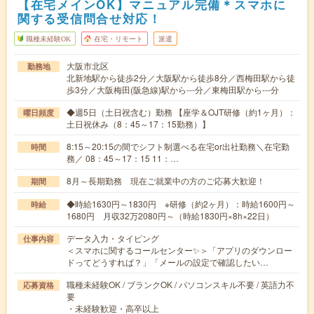
【在宅メインOK】マニュアル完備＊スマホに
関する受信問合せ対応！
職種未経験OK
在宅・リモート
派遣
大阪市北区
勤務地
北新地駅から徒歩2分／大阪駅から徒歩8分／西梅田駅から徒
歩3分／大阪梅田(阪急線)駅から---分／東梅田駅から---分
◆週5日（土日祝含む）勤務 【座学＆OJT研修（約1ヶ月）：
曜日頻度
土日祝休み（8：45～17：15勤務）】
8:15～20:15の間でシフト制選べる在宅or出社勤務＼在宅勤
時間
務／ 08：45～17：15 11：…
8月～長期勤務 現在ご就業中の方のご応募大歓迎！
期間
◆時給1630円～1830円 ※研修（約2ヶ月）：時給1600円～
時給
1680円 月収32万2080円～（時給1830円×8h×22日）
データ入力・タイピング
仕事内容
＜スマホに関するコールセンター✨＞「アプリのダウンロー
ドってどうすれば？」「メールの設定で確認したい…
職種未経験OK / ブランクOK / パソコンスキル不要 / 英語力不
応募資格
要
・未経験歓迎・高卒以上