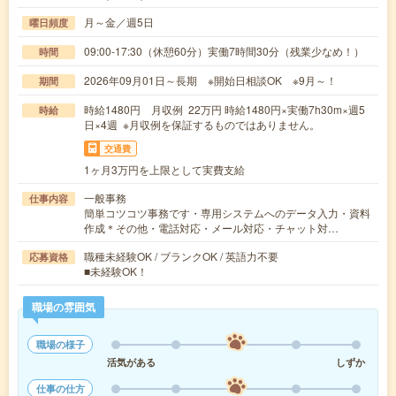
月～金／週5日
曜日頻度
09:00-17:30（休憩60分）実働7時間30分（残業少なめ！）
時間
2026年09月01日～長期 ※開始日相談OK ※9月～！
期間
時給1480円 月収例 22万円 時給1480円×実働7h30m×週5
時給
日×4週 ※月収例を保証するものではありません。
交通費
1ヶ月3万円を上限として実費支給
一般事務
仕事内容
簡単コツコツ事務です・専用システムへのデータ入力・資料
作成＊その他・電話対応・メール対応・チャット対…
職種未経験OK / ブランクOK / 英語力不要
応募資格
■未経験OK！
職場の雰囲気
職場の様子
活気がある
しずか
仕事の仕方