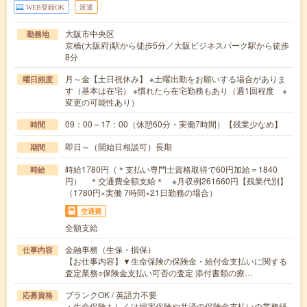
WEB登録OK
派遣
大阪市中央区
勤務地
京橋(大阪府)駅から徒歩5分／大阪ビジネスパーク駅から徒歩
8分
月～金【土日祝休み】 ※土曜出勤をお願いする場合がありま
曜日頻度
す（基本は在宅） ※慣れたら在宅勤務もあり（週1回程度 ※
変更の可能性あり）
09：00～17：00（休憩60分・実働7時間）【残業少なめ】
時間
即日～（開始日相談可）長期
期間
時給1780円（＊支払い専門士資格取得で60円加給＝1840
時給
円） ＊交通費全額支給＊ ※月収例261660円【残業代別】
（1780円×実働 7時間×21日勤務の場合）
交通費
全額支給
金融事務（生保・損保）
仕事内容
【お仕事内容】▼生命保険の保険金・給付金支払いに関する
査定業務○保険金支払い可否の査定 添付書類の療…
ブランクOK / 英語力不要
応募資格
・生命保険もしくは損害保険や共済の保険金支払いの業務経