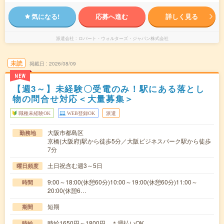
気になる!
応募へ進む
詳しく見る
派遣会社
ロバート・ウォルターズ・ジャパン株式会社
未読
掲載日
2026/08/09
NEW
【週3～】未経験〇受電のみ！駅にある落とし
物の問合せ対応＜大量募集＞
職種未経験OK
WEB登録OK
派遣
大阪市都島区
勤務地
京橋(大阪府)駅から徒歩5分／大阪ビジネスパーク駅から徒歩
7分
土日祝含む週3～5日
曜日頻度
9:00～18:00(休憩60分)10:00～19:00(休憩60分)11:00～
時間
20:00(休憩6…
短期
期間
時給1650円～1800円 ＊週払いOK
時給