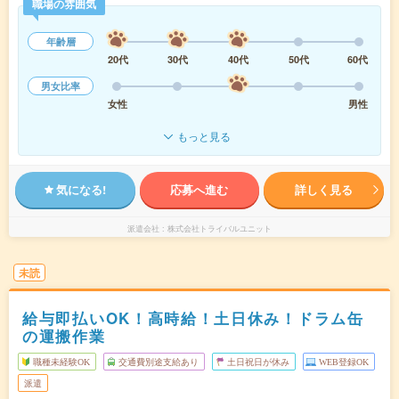
職場の雰囲気
年齢層
20代
30代
40代
50代
60代
男女比率
女性
男性
もっと見る
気になる!
応募へ進む
詳しく見る
派遣会社
株式会社トライバルユニット
未読
給与即払いOK！高時給！土日休み！ドラム缶
の運搬作業
職種未経験OK
交通費別途支給あり
土日祝日が休み
WEB登録OK
派遣