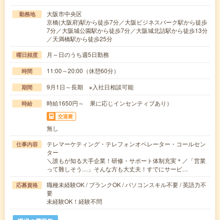
大阪市中央区
勤務地
京橋(大阪府)駅から徒歩7分／大阪ビジネスパーク駅から徒歩
7分／大阪城公園駅から徒歩7分／大阪城北詰駅から徒歩13分
／天満橋駅から徒歩25分
月～日のうち週5日勤務
曜日頻度
11:00～20:00（休憩60分）
時間
9月1日～長期 ※入社日相談可能
期間
時給1650円～ 果に応じインセンティブあり）
時給
交通費
無し
テレマーケティング・テレフォンオペレーター・コールセン
仕事内容
ター
＼誰もが知る大手企業！研修・サポート体制充実＊／「営業
って難しそう…」そんな方も大丈夫！すでにサービ…
職種未経験OK / ブランクOK / パソコンスキル不要 / 英語力不
応募資格
要
未経験OK！経験不問