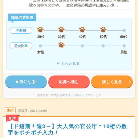
験をお持ちの方や、 生命保険の用語や仕組みが少…
職場の雰囲気
年齢層
20代
30代
40代
50代
60代
男女比率
女性
男性
もっと見る
気になる!
応募へ進む
詳しく見る
派遣会社
株式会社東京海上日動キャリアサービス
未読
掲載日
2026/08/09
NEW
【ド短期＊週3～】大人気の官公庁＊10桁の数
字をポチポチ入力！