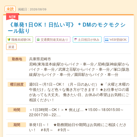
未読
掲載日
2026/08/09
NEW
《単発1日OK！日払い可》＊DMのモクモクシ
ール貼り
職種未経験OK
交通費別途支給あり
土日祝日が休み
WEB登録OK
派遣
兵庫県尼崎市
勤務地
尼崎(東海道本線)駅からバイク・車---分／尼崎(阪神線)駅から
バイク・車---分／武庫之荘駅からバイク・車---分／塚口(阪急
線)駅からバイク・車---分／園田駅からバイク・車---分
週0日～/月1日～OK！ （月～日のあいだ） ★「火曜と木曜の
曜日頻度
午後だけ」など色々な働き方ができます！ ★お仕事ゼロの週
があっても大丈夫。 働きたい日、お休みの希望はお気軽にご
相談ください！
＜1日3時間～OK！＞▼ 例えば… ▼15:00～18:0015:00～
時間
22:0017:00～22:…
単発1日～！ ★勤務開始日や期間はお気軽にご相談くださ
期間
い！ ＃8月～ ＃9月～