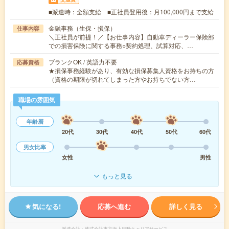
■派遣時：全額支給 ■正社員登用後：月100,000円まで支給
金融事務（生保・損保）
仕事内容
＼正社員が前提！／【お仕事内容】自動車ディーラー保険部
での損害保険に関する事務○契約処理、試算対応、…
ブランクOK / 英語力不要
応募資格
★損保事務経験があり、有効な損保募集人資格をお持ちの方
（資格の期限が切れてしまった方やお持ちでない方…
職場の雰囲気
年齢層
20代
30代
40代
50代
60代
男女比率
女性
男性
もっと見る
気になる!
応募へ進む
詳しく見る
派遣会社
株式会社東京海上日動キャリアサービス