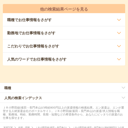
他の検索結果ページを見る
職種
でお仕事情報をさがす
勤務地
でお仕事情報をさがす
こだわり
でお仕事情報をさがす
人気のワード
でお仕事情報をさがす
職種
人気の検索インデックス
ＪＲ小野田線(雀田－長門本山)の時給900円以上の派遣情報の検索結果。エン派遣は、エンが運
営する人材派遣会社のポータルサイト。ＪＲ小野田線(雀田－長門本山)の派遣/求人情報を職
種、勤務地、時給、勤務時間、長期・短期などの希望条件から、あなたにピッタリの派遣のお
仕事を探せます。
派遣TOP
中国・四国
ＪＲ小野田線(雀田－長門本山)
ＪＲ小野田線(雀田－長門本山) 時給900円以上の派