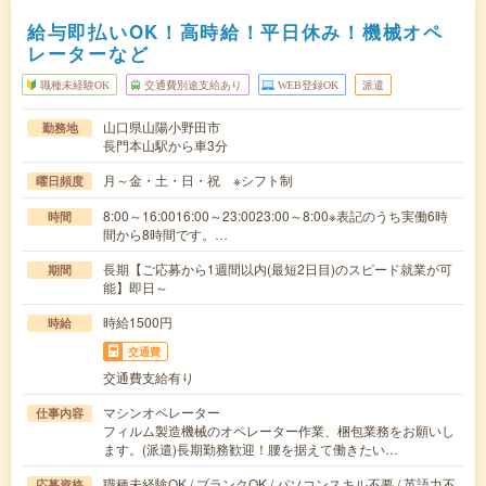
給与即払いOK！高時給！平日休み！機械オペ
レーターなど
職種未経験OK
交通費別途支給あり
WEB登録OK
派遣
山口県山陽小野田市
勤務地
長門本山駅から車3分
月～金・土・日・祝 ※シフト制
曜日頻度
8:00～16:0016:00～23:0023:00～8:00※表記のうち実働6時
時間
間から8時間です。…
長期【ご応募から1週間以内(最短2日目)のスピード就業が可
期間
能】即日～
時給1500円
時給
交通費
交通費支給有り
マシンオペレーター
仕事内容
フィルム製造機械のオペレーター作業、梱包業務をお願いし
ます。(派遣)長期勤務歓迎！腰を据えて働きたい…
職種未経験OK / ブランクOK / パソコンスキル不要 / 英語力不
応募資格