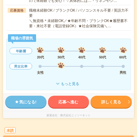
ので未経験でも安心！▽具体的には…・リネンやシ…
職種未経験OK / ブランクOK / パソコンスキル不要 / 英語力不
応募資格
要
＼無資格＊未経験OK／★年齢不問・ブランクOK★履歴書不
要・来社不要（電話登録OK）★社会保険完備＼…
職場の雰囲気
年齢層
20代
30代
40代
50代
60代
男女比率
女性
男性
もっと見る
気になる!
応募へ進む
詳しく見る
派遣会社
株式会社ニッソーネット
未読