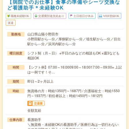
【病院でのお仕事】食事の準備やシーツ交換な
ど看護助手＊未経験OK
職種未経験OK
交通費別途支給あり
土日祝日が休み
WEB登録OK
派遣
山口県山陽小野田市
勤務地
小野田駅から---分／厚狭駅から---分／埴生駅から---分／目出
駅から---分／浜河内駅から---分
シフト制（月～日） ※平日のみなどの相談もOK ※週3なども
曜日頻度
相談OK
【シフト例】07:00～16:0009:00～18:0017:00～09:00※ 上記
時間
は一例です！そ…
即日～2ヶ月以上
期間
無資格の方：時給1350円～1687円 / 介護福祉士：時給1550
時給
円～1937円 / 初任者以上：時給1450円～1812円
交通費
全額支給
看護助手
仕事内容
＼無資格・未経験OKの看護助手／医療行為は一切行わない