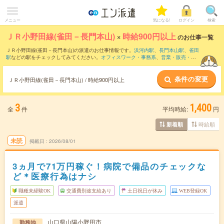
メニュー
気になる!
ログイン
検索
ＪＲ小野田線(雀田－長門本山)
×
時給900円以上
のお仕事一覧
ＪＲ小野田線(雀田－長門本山)の派遣のお仕事情報です。
浜河内駅
、
長門本山駅
、
雀田
駅
などの駅をチェックしてみてください。
オフィスワーク・事務系
、
営業・販売・サ
ービス系
、
クリエイティブ系
などのお仕事を取り揃えています。さらに、
短期
・
単発
などの期間や、
職種未経験OK
などのこだわり条件で絞り込んでいただけます。
条件の変更
ＪＲ小野田線(雀田－長門本山) / 時給900円以上
3
1,400
全
件
平均時給:
円
時給順
新着順
未読
掲載日
2026/08/01
3ヵ月で71万円稼ぐ！病院で備品のチェックな
ど＊医療行為はナシ
職種未経験OK
交通費別途支給あり
土日祝日が休み
WEB登録OK
派遣
山口県山陽小野田市
勤務地