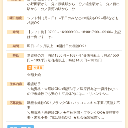
小野田駅から---分／厚狭駅から---分／埴生駅から---分／目出
駅から---分／浜河内駅から---分
シフト制（月～日） ※平日のみなどの相談もOK ※週3なども
曜日頻度
相談OK
【シフト例】07:00～16:0009:00～18:0017:00～09:00※ 上記
時間
は一例です！そ…
即日～2ヶ月以上 ■開始日の相談OK！
期間
無資格の方：時給1350円～1687円 / 介護福祉士：時給1550
時給
円～1937円 / 初任者以上：時給1450円～1812円
交通費
全額支給
看護助手
仕事内容
＼無資格・未経験OKの看護助手／医療行為は一切行わない
ので未経験でも安心！▽具体的には…・リネンやシ…
職種未経験OK / ブランクOK / パソコンスキル不要 / 英語力不
応募資格
要
＼無資格＊未経験OK／★年齢不問・ブランクOK★履歴書不
要・来社不要（電話登録OK）★社会保険完備＼…