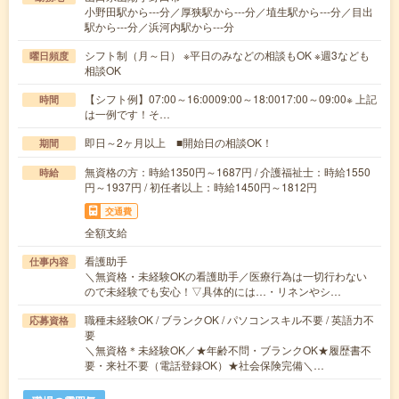
小野田駅から---分／厚狭駅から---分／埴生駅から---分／目出
駅から---分／浜河内駅から---分
シフト制（月～日） ※平日のみなどの相談もOK ※週3なども
曜日頻度
相談OK
【シフト例】07:00～16:0009:00～18:0017:00～09:00※ 上記
時間
は一例です！そ…
即日～2ヶ月以上 ■開始日の相談OK！
期間
無資格の方：時給1350円～1687円 / 介護福祉士：時給1550
時給
円～1937円 / 初任者以上：時給1450円～1812円
交通費
全額支給
看護助手
仕事内容
＼無資格・未経験OKの看護助手／医療行為は一切行わない
ので未経験でも安心！▽具体的には…・リネンやシ…
職種未経験OK / ブランクOK / パソコンスキル不要 / 英語力不
応募資格
要
＼無資格＊未経験OK／★年齢不問・ブランクOK★履歴書不
要・来社不要（電話登録OK）★社会保険完備＼…