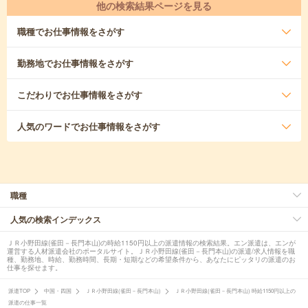
他の検索結果ページを見る
職種
でお仕事情報をさがす
勤務地
でお仕事情報をさがす
こだわり
でお仕事情報をさがす
人気のワード
でお仕事情報をさがす
職種
人気の検索インデックス
ＪＲ小野田線(雀田－長門本山)の時給1150円以上の派遣情報の検索結果。エン派遣は、エンが
運営する人材派遣会社のポータルサイト。ＪＲ小野田線(雀田－長門本山)の派遣/求人情報を職
種、勤務地、時給、勤務時間、長期・短期などの希望条件から、あなたにピッタリの派遣のお
仕事を探せます。
派遣TOP
中国・四国
ＪＲ小野田線(雀田－長門本山)
ＪＲ小野田線(雀田－長門本山) 時給1150円以上の
派遣の仕事一覧