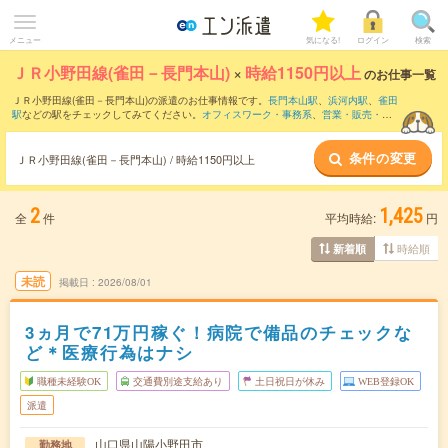
メニュー
気になる!
ログイン
検索
ＪＲ小野田線(雀田－長門本山)
×
時給1150円以上
のお仕事一覧
ＪＲ小野田線(雀田－長門本山)の派遣のお仕事情報です。
長門本山駅
、
浜河内駅
、
雀田
駅
などの駅をチェックしてみてください。
オフィスワーク・事務系
、
営業・販売・サ
ービス系
、
クリエイティブ系
などのお仕事を取り揃えています。さらに、
短期
・
単発
などの期間や、
職種未経験OK
などのこだわり条件で絞り込んでいただけます。
条件の変更
ＪＲ小野田線(雀田－長門本山) / 時給1150円以上
2
1,425
全
件
平均時給:
円
時給順
新着順
未読
掲載日
2026/08/01
3ヵ月で71万円稼ぐ！病院で備品のチェックな
ど＊医療行為はナシ
職種未経験OK
交通費別途支給あり
土日祝日が休み
WEB登録OK
派遣
山口県山陽小野田市
勤務地