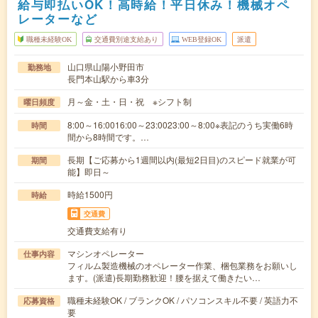
給与即払いOK！高時給！平日休み！機械オペ
レーターなど
職種未経験OK
交通費別途支給あり
WEB登録OK
派遣
山口県山陽小野田市
勤務地
長門本山駅から車3分
月～金・土・日・祝 ※シフト制
曜日頻度
8:00～16:0016:00～23:0023:00～8:00※表記のうち実働6時
時間
間から8時間です。…
長期【ご応募から1週間以内(最短2日目)のスピード就業が可
期間
能】即日～
時給1500円
時給
交通費
交通費支給有り
マシンオペレーター
仕事内容
フィルム製造機械のオペレーター作業、梱包業務をお願いし
ます。(派遣)長期勤務歓迎！腰を据えて働きたい…
職種未経験OK / ブランクOK / パソコンスキル不要 / 英語力不
応募資格
要