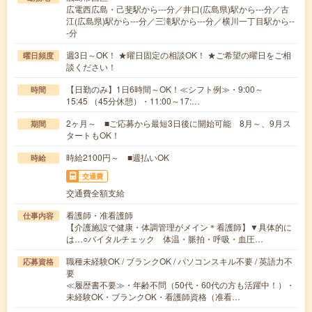
広電西広島・己斐駅から---分／井口(広島県)駅から---分／古
江(広島県)駅から---分／三滝駅から---分／横川一丁目駅から--
-分
週3日～OK！ ★曜日固定の相談OK！ ★ご希望の曜日をご相
曜日頻度
談ください！
【日勤のみ】1日6時間～OK！≪シフト例≫・9:00～
時間
15:45 （45分休憩）・11:00～17:…
2ヶ月～ ■ご応募から最短3日後に開始可能 8月～、9月ス
期間
タートもOK！
時給2100円～ ■週払いOK
時給
交通費
交通費全額支給
看護師・准看護師
仕事内容
【介護施設で健康・体調管理がメイン＊看護師】▼具体的に
は…○バイタルチェック 体温・脈拍・呼吸・血圧…
職種未経験OK / ブランクOK / パソコンスキル不要 / 英語力不
応募資格
要
≪履歴書不要≫・年齢不問（50代・60代の方も活躍中！）・
未経験OK・ブランクOK・看護師資格（准看…