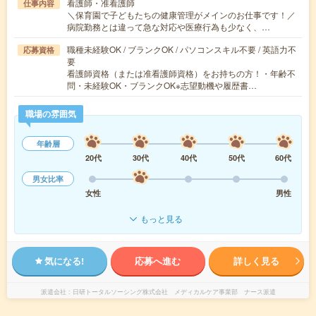
看護師・准看護師
仕事内容
＼保育園で子どもたちの健康管理がメインのお仕事です！／
病院勤務とは違って急な対応や医療行為も少なく、…
職種未経験OK / ブランクOK / パソコンスキル不要 / 英語力不
応募資格
要
看護師資格（または准看護師資格）をお持ちの方！・年齢不
問・未経験OK・ブランクOK※志望動機や履歴書…
職場の雰囲気
年齢層
20代
30代
40代
50代
60代
男女比率
女性
男性
もっと見る
気になる!
応募へ進む
詳しく見る
派遣会社
日研トータルソーシング株式会社 メディカルケア事業部 ナース派遣