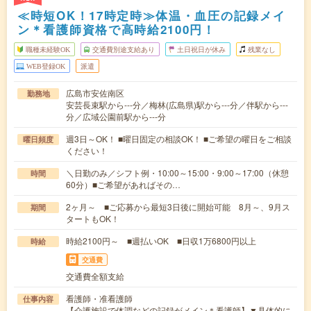
≪時短OK！17時定時≫体温・血圧の記録メイ
ン＊看護師資格で高時給2100円！
職種未経験OK
交通費別途支給あり
土日祝日が休み
残業なし
WEB登録OK
派遣
広島市安佐南区
勤務地
安芸長束駅から---分／梅林(広島県)駅から---分／伴駅から---
分／広域公園前駅から---分
週3日～OK！ ■曜日固定の相談OK！ ■ご希望の曜日をご相談
曜日頻度
ください！
＼日勤のみ／シフト例・10:00～15:00・9:00～17:00（休憩
時間
60分）■ご希望があればその…
2ヶ月～ ■ご応募から最短3日後に開始可能 8月～、9月ス
期間
タートもOK！
時給2100円～ ■週払いOK ■日収1万6800円以上
時給
交通費
交通費全額支給
看護師・准看護師
仕事内容
【介護施設で体調などの記録がメイン＊看護師】▼具体的に