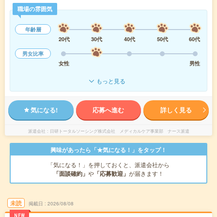
職場の雰囲気
年齢層
20代
30代
40代
50代
60代
男女比率
女性
男性
もっと見る
気になる!
応募へ進む
詳しく見る
派遣会社
日研トータルソーシング株式会社 メディカルケア事業部 ナース派遣
興味があったら「★気になる！」をタップ！
「気になる！」を押しておくと、派遣会社から
「面談確約」
や
「応募歓迎」
が届きます！
未読
掲載日
2026/08/08
NEW