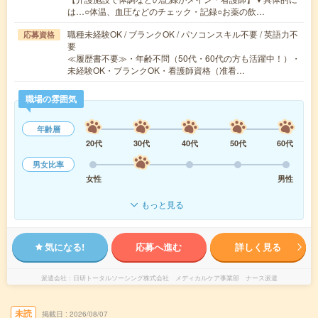
は…○体温、血圧などのチェック・記録○お薬の飲…
職種未経験OK / ブランクOK / パソコンスキル不要 / 英語力不
応募資格
要
≪履歴書不要≫・年齢不問（50代・60代の方も活躍中！）・
未経験OK・ブランクOK・看護師資格（准看…
職場の雰囲気
年齢層
20代
30代
40代
50代
60代
男女比率
女性
男性
もっと見る
気になる!
応募へ進む
詳しく見る
派遣会社
日研トータルソーシング株式会社 メディカルケア事業部 ナース派遣
未読
掲載日
2026/08/07