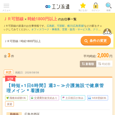
メニュー
気になる!
ログイン
検索
ＪＲ可部線
×
時給1800円以上
のお仕事一覧
ＪＲ可部線の派遣のお仕事情報です。
広島駅
、
可部駅
、
横川(広島県)駅
などの駅をチェ
ックしてみてください。
オフィスワーク・事務系
、
営業・販売・サービス系
、
クリエ
イティブ系
などのお仕事を取り揃えています。さらに、
短期
・
単発
などの期間や、
職
種未経験OK
などのこだわり条件で絞り込んでいただけます。
条件の変更
ＪＲ可部線 / 時給1800円以上
3
2,000
全
件
平均時給:
円
時給順
新着順
未読
掲載日
2026/08/08
NEW
【時短×1日6時間】週3～≫介護施設で健康管
理メイン＊看護師
職種未経験OK
交通費別途支給あり
土日祝日が休み
WEB登録OK
派遣
広島市西区
勤務地