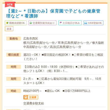
NEW
【週2～＊日勤のみ】保育園で子どもの健康管
理など＊看護師
職種未経験OK
交通費別途支給あり
土日祝日が休み
WEB登録OK
派遣
広島市西区
勤務地
横川(広島県)駅から---分／草津(広島県)駅から---分／修大協創
中高前駅から---分／高須(広島県)駅から---分
週2日～OK！ ■曜日固定の相談OK！ ■ご希望の曜日をご相談
曜日頻度
ください！
【日勤のみ】9:00～18:00（休憩60分）■ご希望があればその
時間
他シフトもOK！（例）8:30～1…
2ヶ月～ ■ご応募から最短3日後に開始可能 9月～、10月
期間
スタートもOK！
時給2100円～ ■週払いOK ■日収1万6800円以上
時給
交通費
交通費全額支給