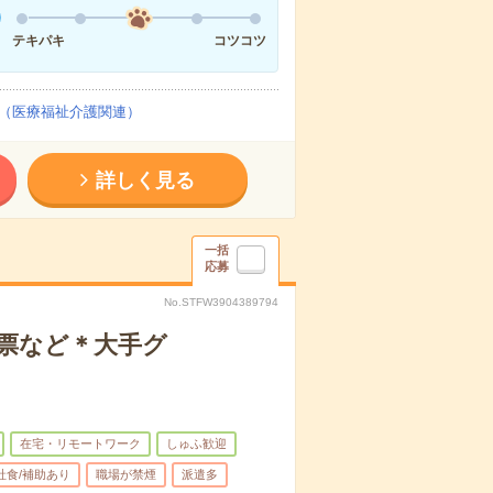
テキパキ
コツコツ
（医療福祉介護関連）
詳しく見る
一括
応募
No.STFW3904389794
票など＊大手グ
在宅・リモートワーク
しゅふ歓迎
社食/補助あり
職場が禁煙
派遣多