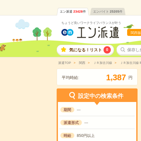
エン派遣
23428
件
エンバイト
25205
件
ちょうど良いワークライフバランスが叶う
関西版
気になる！リスト
0
保存し
派遣TOP
関西
ＪＲ加古川線
ＪＲ加古川線 
,
1
3
8
7
平均時給:
円
設定中の検索条件
期間
---
派遣形式
---
時給
850円以上