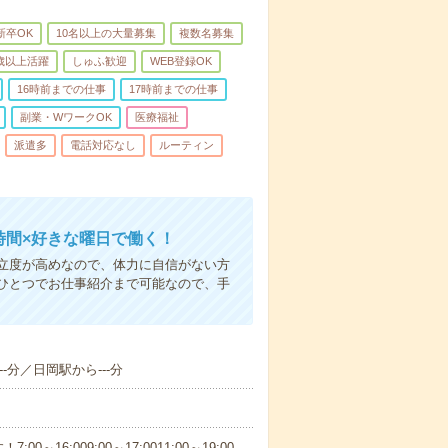
新卒OK
10名以上の大量募集
複数名募集
0歳以上活躍
しゅふ歓迎
WEB登録OK
16時前までの仕事
17時前までの仕事
副業・WワークOK
医療福祉
派遣多
電話対応なし
ルーティン
時間×好きな曜日で働く！
立度が高めなので、体力に自信がない方
ひとつでお仕事紹介まで可能なので、手
-分／日岡駅から---分
6:009:00～17:0011:00～19:00