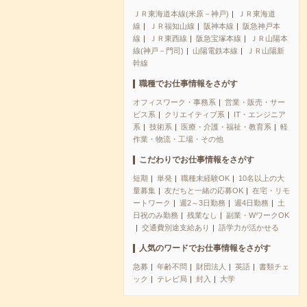
ＪＲ東海道本線(米原－神戸)
ＪＲ東海道
線
ＪＲ福知山線
阪神本線
阪急神戸本
線
ＪＲ東西線
阪急宝塚本線
ＪＲ山陽本
線(神戸－門司)
山陽電鉄本線
ＪＲ山陽新
幹線
職種でお仕事情報をさがす
オフィスワーク・事務系
営業・販売・サー
ビス系
クリエイティブ系
IT・エンジニア
系
技術系
医療・介護・福祉・教育系
軽
作業・物流・工場・その他
こだわりでお仕事情報をさがす
短期
単発
職種未経験OK
10名以上の大
量募集
友だちと一緒の応募OK
在宅・リモ
ートワーク
週2～3日勤務
週4日勤務
土
日祝のみ勤務
残業なし
副業・WワークOK
交通費別途支給あり
語学力が活かせる
人気のワードでお仕事情報をさがす
急募
年齢不問
財団法人
英語
書類チェ
ック
テレビ局
封入
大学