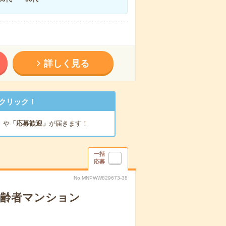
詳しく見る
クリック！
」
や
「応募歓迎」
が届きます！
一括
応募
No.MNPWW829673-38
高齢者マンション