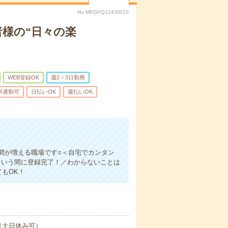
No.MPGPQ124J0010
様の“日々の楽
WEB登録OK
週2～3日勤務
車通勤可
日払いOK
週払いOK
間が増える職場です○＜自宅でカンタン
という間に登録完了！／わからないことは
もOK！
（土日休み可）