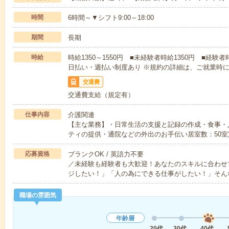
時間
6時間～▼シフト9:00～18:00
期間
長期
時給
時給1350～1550円 ■未経験者時給1350円 ■経験者
日払い・週払い制度あり ※規約の詳細は、ご就業時
交通費
交通費支給（規定有）
仕事内容
介護関連
【主な業務】・日常生活の支援と記録の作成・食事・
ティの提供・通院などの外出のお手伝い居室数：50室
応募資格
ブランクOK / 英語力不要
／未経験も経験者も大歓迎！あなたのスキルに合わせ
ジしたい！」「人の為にできる仕事がしたい！」そん
職場の雰囲気
年齢層
20代
30代
40代