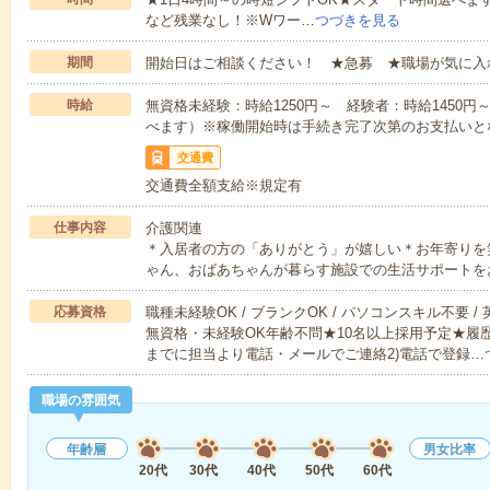
など残業なし！※Wワー…
つづきを見る
期間
開始日はご相談ください！ ★急募 ★職場が気に入
時給
無資格未経験：時給1250円～ 経験者：時給1450
べます）※稼働開始時は手続き完了次第のお支払いと
交通費
交通費全額支給※規定有
仕事内容
介護関連
＊入居者の方の「ありがとう」が嬉しい＊お年寄りを
ゃん、おばあちゃんが暮らす施設での生活サポートを
応募資格
職種未経験OK / ブランクOK / パソコンスキル不要 /
無資格・未経験OK年齢不問★10名以上採用予定★履
までに担当より電話・メールでご連絡2)電話で登録…
職場の雰囲気
年齢層
男女比率
20代
30代
40代
50代
60代