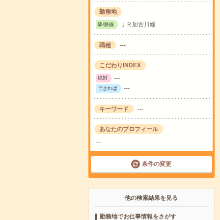
勤務地
ＪＲ加古川線
駅/路線
職種
---
こだわりINDEX
---
絶対
---
できれば
キーワード
---
あなたのプロフィール
---
条件の変更
他の検索結果を見る
勤務地でお仕事情報をさがす