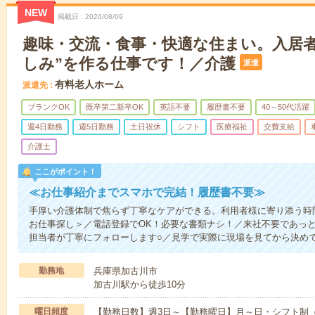
NEW
掲載日
2026/08/09
趣味・交流・食事・快適な住まい。入居者
しみ”を作る仕事です！／介護
派遣
有料老人ホーム
派遣先
ブランクOK
既卒第二新卒OK
英語不要
履歴書不要
40～50代活躍
週4日勤務
週5日勤務
土日祝休
シフト
医療福祉
交費支給
介護士
ここがポイント！
≪お仕事紹介までスマホで完結！履歴書不要≫
手厚い介護体制で焦らず丁寧なケアができる。利用者様に寄り添う時
お仕事探し＞／電話登録でOK！必要な書類ナシ！／来社不要であっ
担当者が丁寧にフォローします○／見学で実際に現場を見てから決めて
勤務地
兵庫県加古川市
加古川駅から徒歩10分
曜日頻度
【勤務日数】週3日～【勤務曜日】月～日・シフト制