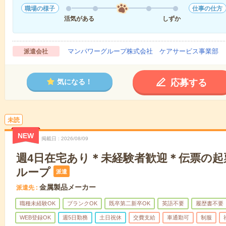
職場の様子
仕事の仕方
活気がある
しずか
マンパワーグループ株式会社 ケアサービス事業部 
派遣会社
応募する
気になる！
未読
NEW
掲載日
2026/08/09
週4日在宅あり＊未経験者歓迎＊伝票の起
ループ
派遣
金属製品メーカー
派遣先
職種未経験OK
ブランクOK
既卒第二新卒OK
英語不要
履歴書不要
WEB登録OK
週5日勤務
土日祝休
交費支給
車通勤可
制服