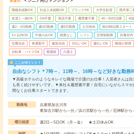
＜シニア向けマンション＞
派遣先
職種未経験OK
社会人未経験OK
ブランクOK
大学生歓迎
既卒第二
友達と一緒OK
OA不要
英語不要
履歴書不要
40～50代活躍
6
週2～3日勤務
週4日勤務
週5日勤務
土日祝休
朝10時以降スタート
5ｈ以内OK
午後のみOK
残業なし
シフト
交替制勤務
扶養控内
交費支給
車通勤可
服装自由
日払いOK
週払いOK
職場が禁煙
自転車・バイクOK
看護師
介護士
ここがポイント！
自由なシフト＊7時～、11時～、16時～など好きな勤務
▼高級ホテルのようなキレイな職場で介護のお仕事！入居者さんは自
も長く続けやすいです。▼来社＆履歴書不要！自宅にいながらスマホ
間なくお仕事スタートできます。
勤務地
兵庫県加古川市
東加古川駅から---分／浜の宮駅から---分／厄神駅から--
曜日頻度
週2日～5日OK（月～金） ★土日休みOK
時間
★1日4時間～の時短シフトOK★スタート時間選べます！7:00～1