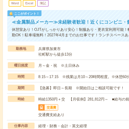
Word
Excel
簿記
ここがポイント！
≪金属製品メーカー≫未経験者歓迎！近くにコンビニ・
休憩室あり！OJTがしっかりあり安心！制服あり・更衣室利用可能！
勤OK！駐車場無料！2027年4月までのお仕事です！ランチスペースあ
勤務地
兵庫県加東市
社町駅から徒歩13分
曜日頻度
月～金・祝 ※土日休み
時間
8:15～17:15 ※残業は月10～20時間程度。※休憩60
期間
【急募】即日～長期 ※開始日はご相談可能です！
時給
時給1350円＋交 【月収例】281,812円～ ■給
交通費
交通費支給あり
仕事内容
経理・財務・会計・英文経理