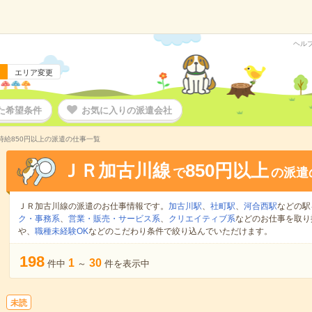
ヘル
エリア変更
た希望条件
お気に入りの派遣会社
時給850円以上の派遣の仕事一覧
ＪＲ加古川線
850円以上
で
の派遣
ＪＲ加古川線の派遣のお仕事情報です。
加古川駅
、
社町駅
、
河合西駅
などの駅
ク・事務系
、
営業・販売・サービス系
、
クリエイティブ系
などのお仕事を取り
や、
職種未経験OK
などのこだわり条件で絞り込んでいただけます。
198
1
30
件中
～
件を表示中
未読