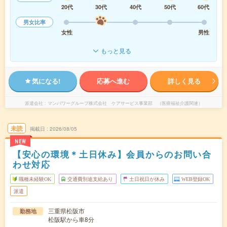
20代
30代
40代
50代
60代
男女比率
女性
男性
もっと見る
気になる!
応募へ進む
詳しく見る
派遣会社
マンパワーグループ株式会社 ケアサービス事業部 （医療福祉介護関連）
未読
掲載日
2026/08/05
NEW
【安心の環境＊土日休み】会員からのお問い合
わせ対応
職種未経験OK
交通費別途支給あり
土日祝日が休み
WEB登録OK
派遣
三重県松阪市
勤務地
松阪駅から車8分