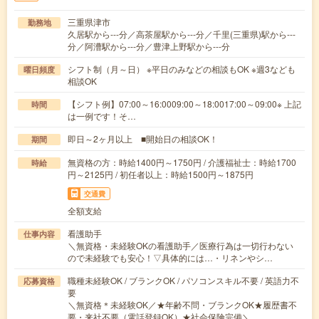
三重県津市
勤務地
久居駅から---分／高茶屋駅から---分／千里(三重県)駅から---
分／阿漕駅から---分／豊津上野駅から---分
シフト制（月～日） ※平日のみなどの相談もOK ※週3なども
曜日頻度
相談OK
【シフト例】07:00～16:0009:00～18:0017:00～09:00※ 上記
時間
は一例です！そ…
即日～2ヶ月以上 ■開始日の相談OK！
期間
無資格の方：時給1400円～1750円 / 介護福祉士：時給1700
時給
円～2125円 / 初任者以上：時給1500円～1875円
交通費
全額支給
看護助手
仕事内容
＼無資格・未経験OKの看護助手／医療行為は一切行わない
ので未経験でも安心！▽具体的には…・リネンやシ…
職種未経験OK / ブランクOK / パソコンスキル不要 / 英語力不
応募資格
要
＼無資格＊未経験OK／★年齢不問・ブランクOK★履歴書不
要・来社不要（電話登録OK）★社会保険完備＼…