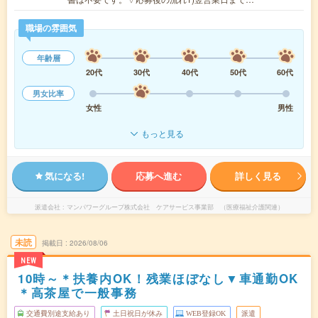
職場の雰囲気
年齢層
20代
30代
40代
50代
60代
男女比率
女性
男性
もっと見る
気になる!
応募へ進む
詳しく見る
派遣会社
マンパワーグループ株式会社 ケアサービス事業部 （医療福祉介護関連）
未読
掲載日
2026/08/06
NEW
10時～＊扶養内OK！残業ほぼなし▼車通勤OK
＊高茶屋で一般事務
交通費別途支給あり
土日祝日が休み
WEB登録OK
派遣