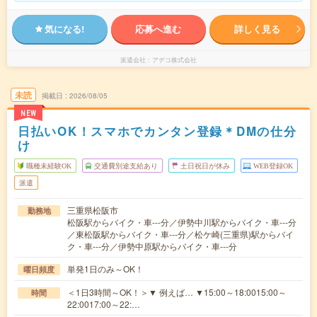
気になる!
応募へ進む
詳しく見る
派遣会社
アデコ株式会社
未読
掲載日
2026/08/05
NEW
日払いOK！スマホでカンタン登録＊DMの仕分
け
職種未経験OK
交通費別途支給あり
土日祝日が休み
WEB登録OK
派遣
三重県松阪市
勤務地
松阪駅からバイク・車---分／伊勢中川駅からバイク・車---分
／東松阪駅からバイク・車---分／松ケ崎(三重県)駅からバイ
ク・車---分／伊勢中原駅からバイク・車---分
単発1日のみ～OK！
曜日頻度
＜1日3時間～OK！＞▼ 例えば… ▼15:00～18:0015:00～
時間
22:0017:00～22:…