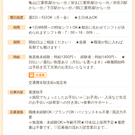
亀山(三重県)駅から---分／加太(三重県)駅から---分／井田川駅
から---分／下庄駅から---分／関(三重県)駅から---分
週2日～5日OK（月～金） ★土日休みOK
曜日頻度
★1日4時間～の時短シフトOK★都合に合わせてシフトが決
時間
められますシフト例：7：00～16：009：…
開始日はご相談ください！ ★急募 ★職場が気に入れば、
期間
長期でも働けます！
無資格未経験：時給1350円～ 経験者：時給1400円～ ★
時給
日払い／週払い制度あり（月払いも選べます）※稼働開始時
は手続き完了次第のお支払いとなります。
交通費
交通費全額支給※規定有
看護助手
仕事内容
≪病院でちょっとしたお手伝い≫〇お手洗い・入浴など生活
のお手伝い○診察室への付き添い○食事のサポート…
職種未経験OK / ブランクOK / パソコンスキル不要 / 英語力不
応募資格
要
≪無資格・未経験OK≫年齢不問★10名以上採用予定★履歴
書は不要です。▽応募後の流れ1)翌営業日まで…