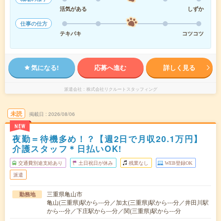
活気がある
しずか
仕事の仕方
テキパキ
コツコツ
気になる!
応募へ進む
詳しく見る
派遣会社
株式会社リクルートスタッフィング
未読
掲載日
2026/08/06
NEW
夜勤＝待機多め！？【週2日で月収20.1万円】
介護スタッフ＊日払いOK!
交通費別途支給あり
土日祝日が休み
残業なし
WEB登録OK
派遣
三重県亀山市
勤務地
亀山(三重県)駅から---分／加太(三重県)駅から---分／井田川駅
から---分／下庄駅から---分／関(三重県)駅から---分