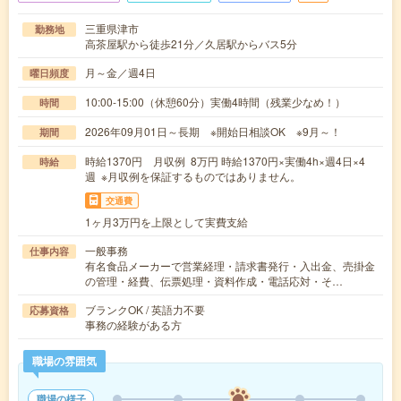
三重県津市
勤務地
高茶屋駅から徒歩21分／久居駅からバス5分
月～金／週4日
曜日頻度
10:00-15:00（休憩60分）実働4時間（残業少なめ！）
時間
2026年09月01日～長期 ※開始日相談OK ※9月～！
期間
時給1370円 月収例 8万円 時給1370円×実働4h×週4日×4
時給
週 ※月収例を保証するものではありません。
交通費
1ヶ月3万円を上限として実費支給
一般事務
仕事内容
有名食品メーカーで営業経理・請求書発行・入出金、売掛金
の管理・経費、伝票処理・資料作成・電話応対・そ…
ブランクOK / 英語力不要
応募資格
事務の経験がある方
職場の雰囲気
職場の様子