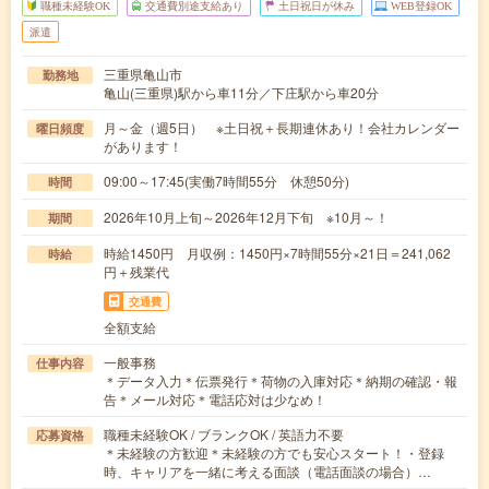
職種未経験OK
交通費別途支給あり
土日祝日が休み
WEB登録OK
派遣
三重県亀山市
勤務地
亀山(三重県)駅から車11分／下庄駅から車20分
月～金（週5日） ※土日祝＋長期連休あり！会社カレンダー
曜日頻度
があります！
09:00～17:45(実働7時間55分 休憩50分)
時間
2026年10月上旬～2026年12月下旬 ※10月～！
期間
時給1450円 月収例：1450円×7時間55分×21日＝241,062
時給
円＋残業代
交通費
全額支給
一般事務
仕事内容
＊データ入力＊伝票発行＊荷物の入庫対応＊納期の確認・報
告＊メール対応＊電話応対は少なめ！
職種未経験OK / ブランクOK / 英語力不要
応募資格
＊未経験の方歓迎＊未経験の方でも安心スタート！・登録
時、キャリアを一緒に考える面談（電話面談の場合）…