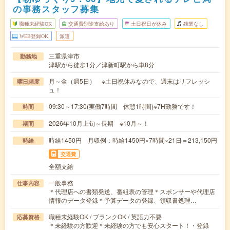
の事務スタッフ募集
職種未経験OK
交通費別途支給あり
土日祝日が休み
残業なし
WEB登録OK
派遣
三重県津市
勤務地
津駅から徒歩1分／津新町駅から車8分
月～金（週5日） ※土日祝休みなので、週末はリフレッシ
曜日頻度
ュ！
09:30～17:30(実働7時間 休憩1時間)※7H勤務です！
時間
2026年10月上旬～長期 ※10月～！
期間
時給1450円 月収例：時給1450円×7時間×21日＝213,150円
時給
交通費
全額支給
一般事務
仕事内容
＊代理店への書類発送、番組表の管理＊スポンサーや代理店
情報のデータ登録＊予算データの登録、領収書処理…
職種未経験OK / ブランクOK / 英語力不要
応募資格
＊未経験の方歓迎＊未経験の方でも安心スタート！・登録