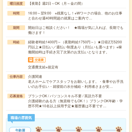
【夜勤】週2日～OK（月～金の間）
曜日頻度
16:00～翌9:00 ※残業なし！※Wワークの場合、他のお仕事
時間
と合わせ週40時間超の就業はご案内で…
開始日はご相談ください！ ★職場が気に入れば、長期でも
期間
働けます！
経験者時給1400円～（夜勤時給1750円～）★日収2万5200
時給
円以上★日払い／週払い制度あり（月払いも選べます）※稼
働開始時は手続き完了次第のお支払いとなります。
交通費
交通費支給※規定有
介護関連
仕事内容
老人ホームでケアスタッフをお願いします。・食事やお手洗
いのお手伝い・就寝前の水分補給・利用者さまが安…
ブランクOK / パソコンスキル不要 / 英語力不要
応募資格
介護経験のある方（無資格でもOK！）ブランクOK年齢・学
歴不問★10名以上採用予定★履歴書は不要です…
職場の雰囲気
年齢層