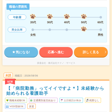
職場の雰囲気
年齢層
20代
30代
40代
50代
60代
男女比率
女性
男性
気になる!
応募へ進む
詳しく見る
派遣会社
株式会社テクノ・サービス
未読
掲載日
2026/08/06
NEW
【「病院勤務」ってイイですよ＊】未経験から
始められる看護助手
職種未経験OK
交通費別途支給あり
土日祝日が休み
残業なし
WEB登録OK
派遣