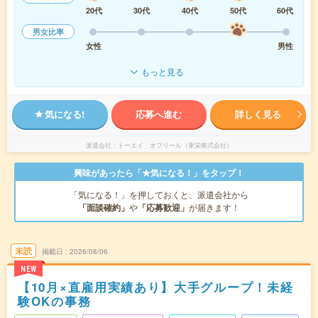
20代
30代
40代
50代
60代
男女比率
女性
男性
もっと見る
気になる!
応募へ進む
詳しく見る
派遣会社
トーエイ オフリール（東栄株式会社）
興味があったら「★気になる！」をタップ！
「気になる！」を押しておくと、派遣会社から
「面談確約」
や
「応募歓迎」
が届きます！
未読
掲載日
2026/08/06
NEW
【10月×直雇用実績あり】大手グループ！未経
験OKの事務