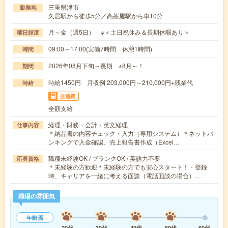
三重県津市
勤務地
久居駅から徒歩5分／高茶屋駅から車10分
月～金（週5日） ※＜土日祝休み＆長期休暇あり＞
曜日頻度
09:00～17:00(実働7時間 休憩1時間)
時間
2026年08月下旬～長期 ※8月～！
期間
時給1450円 月収例 203,000円～210,000円+残業代
時給
交通費
全額支給
経理・財務・会計・英文経理
仕事内容
＊納品書の内容チェック・入力（専用システム）＊ネットバ
ンキングで入金確認、売上報告書作成（Excel…
職種未経験OK / ブランクOK / 英語力不要
応募資格
＊未経験の方歓迎＊未経験の方でも安心スタート！・登録
時、キャリアを一緒に考える面談（電話面談の場合）…
職場の雰囲気
年齢層
20代
30代
40代
50代
60代