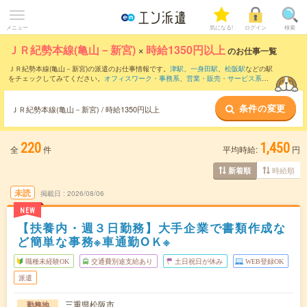
メニュー
気になる!
ログイン
検索
ＪＲ紀勢本線(亀山－新宮)
×
時給1350円以上
のお仕事一覧
ＪＲ紀勢本線(亀山－新宮)の派遣のお仕事情報です。
津駅
、
一身田駅
、
松阪駅
などの駅
をチェックしてみてください。
オフィスワーク・事務系
、
営業・販売・サービス系
、
クリエイティブ系
などのお仕事を取り揃えています。さらに、
短期
・
単発
などの期間
や、
職種未経験OK
などのこだわり条件で絞り込んでいただけます。
条件の変更
ＪＲ紀勢本線(亀山－新宮) / 時給1350円以上
220
1,450
全
件
平均時給:
円
時給順
新着順
未読
掲載日
2026/08/06
NEW
【扶養内・週３日勤務】大手企業で書類作成な
ど簡単な事務※車通勤OＫ※
職種未経験OK
交通費別途支給あり
土日祝日が休み
WEB登録OK
派遣
三重県松阪市
勤務地