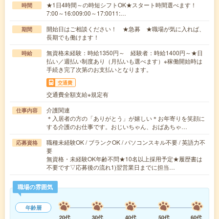
★1日4時間～の時短シフトOK★スタート時間選べます！
時間
7:00～16:009:00～17:0011:…
開始日はご相談ください！ ★急募 ★職場が気に入れば、
期間
長期でも働けます！
無資格未経験：時給1350円～ 経験者：時給1400円～★日
時給
払い／週払い制度あり（月払いも選べます）※稼働開始時は
手続き完了次第のお支払いとなります。
交通費
交通費全額支給※規定有
介護関連
仕事内容
＊入居者の方の「ありがとう」が嬉しい＊お年寄りを笑顔に
する介護のお仕事です。おじいちゃん、おばあちゃ…
職種未経験OK / ブランクOK / パソコンスキル不要 / 英語力不
応募資格
要
無資格・未経験OK年齢不問★10名以上採用予定★履歴書は
不要です▽応募後の流れ1)翌営業日までに担当…
職場の雰囲気
年齢層
20代
30代
40代
50代
60代