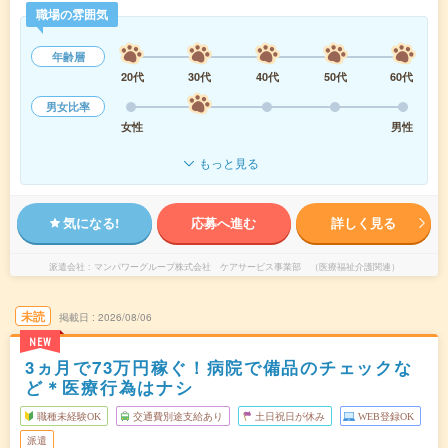
職場の雰囲気
年齢層
20代
30代
40代
50代
60代
男女比率
女性
男性
もっと見る
気になる!
応募へ進む
詳しく見る
派遣会社
マンパワーグループ株式会社 ケアサービス事業部 （医療福祉介護関連）
未読
掲載日
2026/08/06
NEW
3ヵ月で73万円稼ぐ！病院で備品のチェックな
ど＊医療行為はナシ
職種未経験OK
交通費別途支給あり
土日祝日が休み
WEB登録OK
派遣