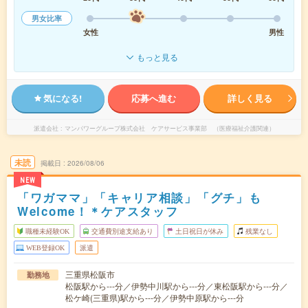
男女比率
女性
男性
もっと見る
気になる!
応募へ進む
詳しく見る
派遣会社
マンパワーグループ株式会社 ケアサービス事業部 （医療福祉介護関連）
未読
掲載日
2026/08/06
NEW
「ワガママ」「キャリア相談」「グチ」も
Welcome！＊ケアスタッフ
職種未経験OK
交通費別途支給あり
土日祝日が休み
残業なし
WEB登録OK
派遣
三重県松阪市
勤務地
松阪駅から---分／伊勢中川駅から---分／東松阪駅から---分／
松ケ崎(三重県)駅から---分／伊勢中原駅から---分