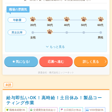
職場の雰囲気
年齢層
20代
30代
40代
50代
60代
男女比率
女性
男性
もっと見る
気になる!
応募へ進む
詳しく見る
派遣会社
株式会社ニッソーネット
未読
給与即払いOK！高時給！土日休み！製品コー
ティング作業
職種未経験OK
交通費別途支給あり
土日祝日が休み
WEB登録OK