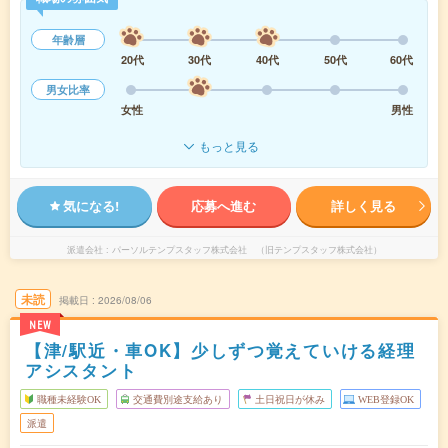
年齢層
20代
30代
40代
50代
60代
男女比率
女性
男性
もっと見る
気になる!
応募へ進む
詳しく見る
派遣会社
パーソルテンプスタッフ株式会社 （旧テンプスタッフ株式会社）
未読
掲載日
2026/08/06
NEW
【津/駅近・車OK】少しずつ覚えていける経理
アシスタント
職種未経験OK
交通費別途支給あり
土日祝日が休み
WEB登録OK
派遣