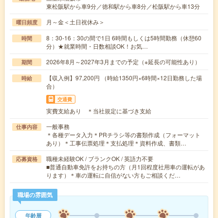
東松阪駅から車9分／徳和駅から車8分／松阪駅から車13分
月～金＜土日祝休み＞
曜日頻度
8：30-16：30の間で1日 6時間もしくは5時間勤務（休憩60
時間
分）★就業時間・日数相談OK！お気…
2026年8月～2027年3月までの予定（※延長の可能性あり）
期間
【収入例】97,200円 （時給1350円×6時間×12日勤務した場
時給
合）
交通費
実費支給あり ＊当社規定に基づき支給
一般事務
仕事内容
＊各種データ入力＊PRチラシ等の書類作成（フォーマット
あり）＊工事伝票処理＊支払処理＊資料作成、書類…
職種未経験OK / ブランクOK / 英語力不要
応募資格
■普通自動車免許をお持ちの方（月1回程度社用車の運転があ
ります）＊車の運転に自信がない方もご相談くだ…
職場の雰囲気
年齢層