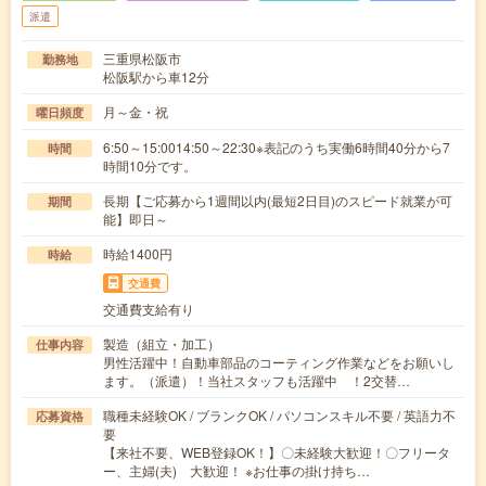
派遣
三重県松阪市
勤務地
松阪駅から車12分
月～金・祝
曜日頻度
6:50～15:0014:50～22:30※表記のうち実働6時間40分から7
時間
時間10分です。
長期【ご応募から1週間以内(最短2日目)のスピード就業が可
期間
能】即日～
時給1400円
時給
交通費
交通費支給有り
製造（組立・加工）
仕事内容
男性活躍中！自動車部品のコーティング作業などをお願いし
ます。（派遣）！当社スタッフも活躍中 ！2交替…
職種未経験OK / ブランクOK / パソコンスキル不要 / 英語力不
応募資格
要
【来社不要、WEB登録OK！】〇未経験大歓迎！〇フリータ
ー、主婦(夫) 大歓迎！ ※お仕事の掛け持ち…