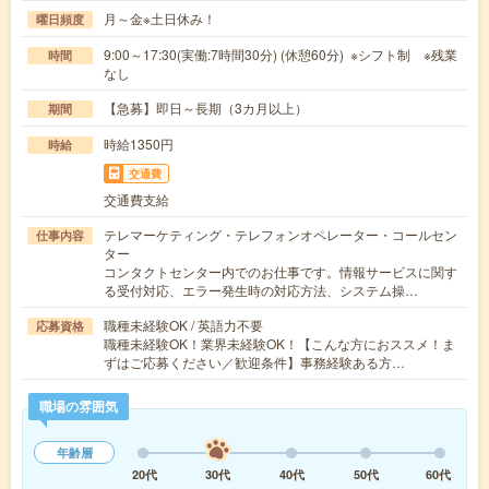
月～金※土日休み！
曜日頻度
9:00～17:30(実働:7時間30分) (休憩60分) ※シフト制 ※残業
時間
なし
【急募】即日～長期（3カ月以上）
期間
時給1350円
時給
交通費
交通費支給
テレマーケティング・テレフォンオペレーター・コールセン
仕事内容
ター
コンタクトセンター内でのお仕事です。情報サービスに関す
る受付対応、エラー発生時の対応方法、システム操…
職種未経験OK / 英語力不要
応募資格
職種未経験OK！業界未経験OK！【こんな方におススメ！ま
ずはご応募ください／歓迎条件】事務経験ある方…
職場の雰囲気
年齢層
20代
30代
40代
50代
60代