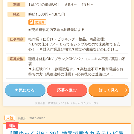
1日だけの単発OK！ ＃8月～ ＃9月～
期間
時給1,500円～1,875円
時給
交通費
■ 交通費規定内支給 ※派遣先による
軽作業（仕分け・ピッキング・検品、商品管理）
仕事内容
＼DMの仕分け／＜とってもシンプルなので未経験でも安
心！＞▼封入作業及び梱包▼雑誌や書籍などの仕分け…
職種未経験OK / ブランクOK / パソコンスキル不要 / 英語力不
応募資格
要
▼未経験OK！（副業歓迎☆）▼高校生不可▼携帯電話をお
持ちの方（業務連絡に使用）※応募後のご連絡はメ…
気になる!
応募へ進む
詳しく見る
派遣会社
株式会社バイトレ（キャムコムグループ）
未読
掲載日
2026/08/05
NEW
【朝ゆっくり9：30】地元で愛されるテレビ局