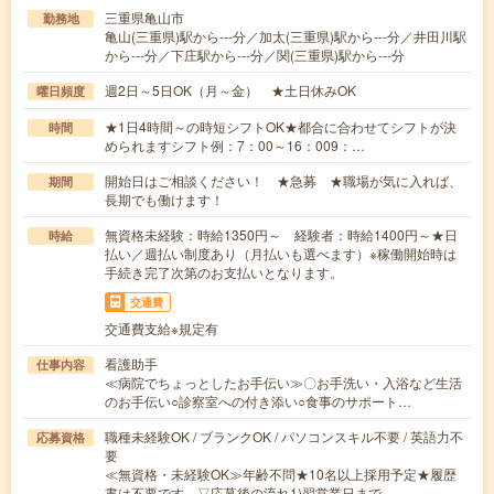
三重県亀山市
勤務地
亀山(三重県)駅から---分／加太(三重県)駅から---分／井田川駅
から---分／下庄駅から---分／関(三重県)駅から---分
週2日～5日OK（月～金） ★土日休みOK
曜日頻度
★1日4時間～の時短シフトOK★都合に合わせてシフトが決
時間
められますシフト例：7：00～16：009：…
開始日はご相談ください！ ★急募 ★職場が気に入れば、
期間
長期でも働けます！
無資格未経験：時給1350円～ 経験者：時給1400円～★日
時給
払い／週払い制度あり（月払いも選べます）※稼働開始時は
手続き完了次第のお支払いとなります。
交通費
交通費支給※規定有
看護助手
仕事内容
≪病院でちょっとしたお手伝い≫〇お手洗い・入浴など生活
のお手伝い○診察室への付き添い○食事のサポート…
職種未経験OK / ブランクOK / パソコンスキル不要 / 英語力不
応募資格
要
≪無資格・未経験OK≫年齢不問★10名以上採用予定★履歴
書は不要です。▽応募後の流れ1)翌営業日まで…