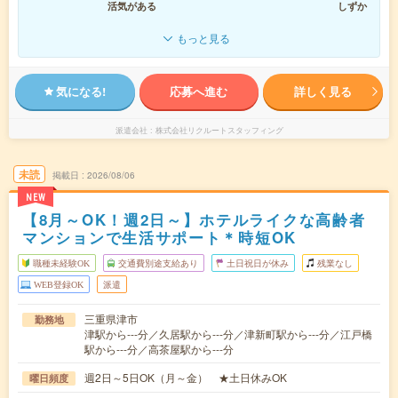
活気がある
しずか
もっと見る
気になる!
応募へ進む
詳しく見る
派遣会社
株式会社リクルートスタッフィング
未読
掲載日
2026/08/06
NEW
【8月～OK！週2日～】ホテルライクな高齢者
マンションで生活サポート＊時短OK
職種未経験OK
交通費別途支給あり
土日祝日が休み
残業なし
WEB登録OK
派遣
三重県津市
勤務地
津駅から---分／久居駅から---分／津新町駅から---分／江戸橋
駅から---分／高茶屋駅から---分
週2日～5日OK（月～金） ★土日休みOK
曜日頻度