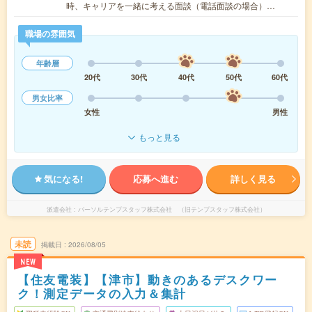
時、キャリアを一緒に考える面談（電話面談の場合）…
職場の雰囲気
年齢層
20代
30代
40代
50代
60代
男女比率
女性
男性
もっと見る
気になる!
応募へ進む
詳しく見る
派遣会社
パーソルテンプスタッフ株式会社 （旧テンプスタッフ株式会社）
未読
掲載日
2026/08/05
NEW
【住友電装】【津市】動きのあるデスクワー
ク！測定データの入力＆集計