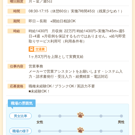
月～金／週5日
曜日頻度
08:30-17:15（休憩60分）実働7時間45分（残業少なめ！）
時間
即日～長期 ※開始日相談OK
期間
時給1430円 月収例 22万円 時給1430円×実働7h45m×週5
時給
日×4週 ※月収例を保証するものではありません。※給与即受
取りサービス利用可（利用条件有）
交通費
1ヶ月3万円を上限として実費支給
営業事務
仕事内容
メーカーで営業アシスタントをお願いします・システム入
力・請求書発行・受注入力・経費精算・電話対応
職種未経験OK / ブランクOK / 英語力不要
応募資格
■未経験OK！
職場の雰囲気
男女比率
女性
男性
職場の様子