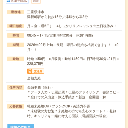
WEB登録OK
派遣
三重県津市
勤務地
津新町駅から徒歩15分／津駅から車8分
月～金（週5日） ※しっかりリフレッシュ☆土日祝休み！
曜日頻度
08:45～17:15(実働7時間30分 休憩1時間)
時間
2026年09月上旬～長期 即日の開始も相談できます！ ※9
期間
月～！
時給1450円 ●月収例：時給1450円×1日7時間30分×21日＝
時給
228,375円
交通費
全額支給
金融事務（銀行）
仕事内容
＊データ入力・伝票起票＊伝票のファイリング、書類コピー
＊窓口での入出金・振込手続き＊新規口座開設・解…
職種未経験OK / ブランクOK / 英語力不要
応募資格
＊未経験の方歓迎＊未経験の方でも安心スタート！・登録
時、キャリアを一緒に考える面談（電話面談の場合）…
職場の雰囲気