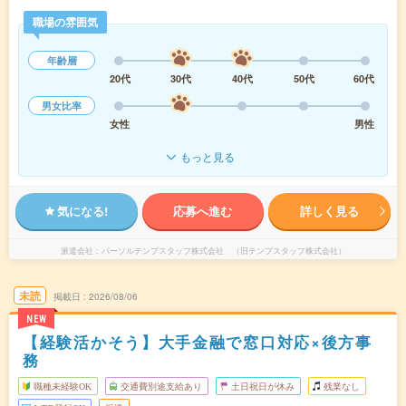
職場の雰囲気
年齢層
20代
30代
40代
50代
60代
男女比率
女性
男性
もっと見る
気になる!
応募へ進む
詳しく見る
派遣会社
パーソルテンプスタッフ株式会社 （旧テンプスタッフ株式会社）
未読
掲載日
2026/08/06
NEW
【経験活かそう】大手金融で窓口対応×後方事
務
職種未経験OK
交通費別途支給あり
土日祝日が休み
残業なし