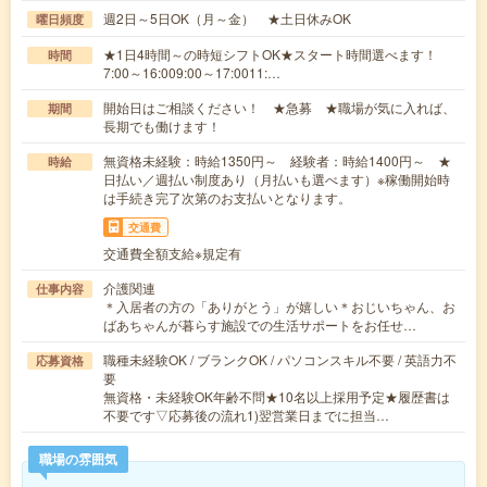
週2日～5日OK（月～金） ★土日休みOK
曜日頻度
★1日4時間～の時短シフトOK★スタート時間選べます！
時間
7:00～16:009:00～17:0011:…
開始日はご相談ください！ ★急募 ★職場が気に入れば、
期間
長期でも働けます！
無資格未経験：時給1350円～ 経験者：時給1400円～ ★
時給
日払い／週払い制度あり（月払いも選べます）※稼働開始時
は手続き完了次第のお支払いとなります。
交通費
交通費全額支給※規定有
介護関連
仕事内容
＊入居者の方の「ありがとう」が嬉しい＊おじいちゃん、お
ばあちゃんが暮らす施設での生活サポートをお任せ…
職種未経験OK / ブランクOK / パソコンスキル不要 / 英語力不
応募資格
要
無資格・未経験OK年齢不問★10名以上採用予定★履歴書は
不要です▽応募後の流れ1)翌営業日までに担当…
職場の雰囲気