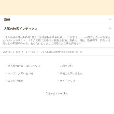
職種
人気の検索インデックス
ＪＲ八高線の時給2600円以上の派遣情報の検索結果。エン派遣は、エンが運営する人材派遣会
社のポータルサイト。ＪＲ八高線の派遣/求人情報を職種、勤務地、時給、勤務時間、長期・短
期などの希望条件から、あなたにピッタリの派遣のお仕事を探せます。
派遣TOP
関東
ＪＲ八高線
ＪＲ八高線 時給2600円以上の派遣の仕事一覧
個人情報の取り扱いについて
ご利用規約
ヘルプ・お問い合わせ
掲載のお問い合わせ
エン会社概要
サイトマップ
Copyright © en Inc.