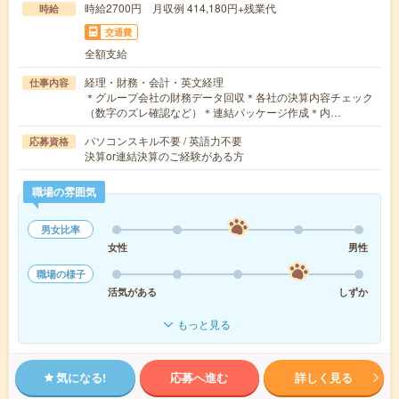
時給2700円 月収例 414,180円+残業代
時給
交通費
全額支給
経理・財務・会計・英文経理
仕事内容
＊グループ会社の財務データ回収＊各社の決算内容チェック
（数字のズレ確認など）＊連結パッケージ作成＊内…
パソコンスキル不要 / 英語力不要
応募資格
決算or連結決算のご経験がある方
職場の雰囲気
男女比率
女性
男性
職場の様子
活気がある
しずか
もっと見る
気になる!
応募へ進む
詳しく見る