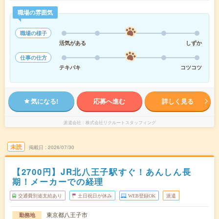
職場の雰囲気
職場の様子
活気がある
しずか
仕事の仕方
テキパキ
コツコツ
気になる!
応募へ進む
詳しく見る
派遣会社
株式会社リクルートスタッフィング
未読
掲載日
2026/07/30
【2700円】JR北八王子駅すぐ！あんしん長
期！メーカーでの経理
交通費別途支給あり
土日祝日が休み
WEB登録OK
派遣
東京都八王子市
勤務地