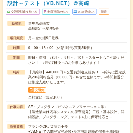
設計～テスト（VB.NET）＠高崎
交通費別途支給あり
土日祝日が休み
WEB登録OK
派遣
群馬県高崎市
勤務地
高崎駅から徒歩5分
月～金の週5日勤務
曜日頻度
9：00～18：00（休憩1時間/実働8時間）
時間
即日～長期 ※8月～、9月～、10月～スタートもご相談くだ
期間
さい！ ※最短7日後～のお仕事もあります！
【月給制】440,000円＋交通費別途支給あり ※給与は固定残
時給
業20時間相当分（60,000円）を含む金額です。※時間超過分
は別途支給いたします。
交通費
全額支給（規定あり）
SE・プログラマ（ビジネスアプリケーション系）
仕事内容
【製造業向け既存システムの保守開発】工程：基本設計、詳
細設計、プログラミング、テスト※主に保守対応と…
ブランクOK / 英語力不要
応募資格
●VB.NETでの開発実務経験●基本設計以降の開発実務経験