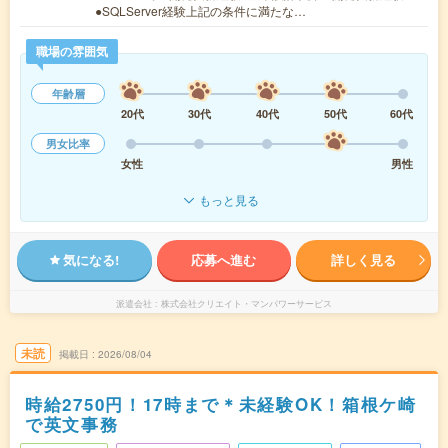
●SQLServer経験上記の条件に満たな…
職場の雰囲気
年齢層
20代
30代
40代
50代
60代
男女比率
女性
男性
もっと見る
気になる!
応募へ進む
詳しく見る
派遣会社
株式会社クリエイト・マンパワーサービス
未読
掲載日
2026/08/04
時給2750円！17時まで＊未経験OK！箱根ケ崎
で英文事務