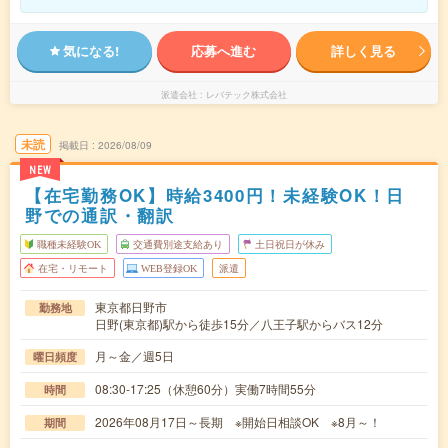
気になる!
応募へ進む
詳しく見る
派遣会社
レバテック株式会社
未読
掲載日
2026/08/09
NEW
【在宅勤務OK】時給3400円！未経験OK！日
野での通訳・翻訳
職種未経験OK
交通費別途支給あり
土日祝日が休み
在宅・リモート
WEB登録OK
派遣
東京都日野市
勤務地
日野(東京都)駅から徒歩15分／八王子駅からバス12分
月～金／週5日
曜日頻度
08:30-17:25（休憩60分）実働7時間55分
時間
2026年08月17日～長期 ※開始日相談OK ※8月～！
期間