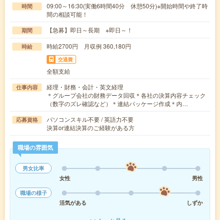
09:00～16:30(実働6時間40分 休憩50分)※開始時間や終了時
時間
間の相談可能！
【急募】即日～長期 ※即日～！
期間
時給2700円 月収例 360,180円
時給
交通費
全額支給
経理・財務・会計・英文経理
仕事内容
＊グループ会社の財務データ回収＊各社の決算内容チェック
（数字のズレ確認など）＊連結パッケージ作成＊内…
パソコンスキル不要 / 英語力不要
応募資格
決算or連結決算のご経験がある方
職場の雰囲気
男女比率
女性
男性
職場の様子
活気がある
しずか