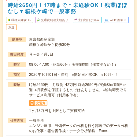
時給2650円！17時まで＊未経験OK！残業ほぼ
なし▼箱根ケ崎で一般事務
職種未経験OK
交通費別途支給あり
土日祝日が休み
WEB登録OK
派遣
東京都西多摩郡
勤務地
箱根ケ崎駅から徒歩30分
月～金／週5日
曜日頻度
08:00-17:00（休憩60分）実働8時間（残業少なめ！）
時間
2026年10月01日～長期 ※開始日相談OK ※10月～！
期間
時給2650円 月収例 42万円 時給2650円×実働8h×週5日×4
時給
週 ※月収例を保証するものではありません。※給与即受取り
サービス利用可（利用条件有）
交通費
1ヶ月3万円を上限として実費支給
一般事務
仕事内容
エンジン運用、設備データの分析を行う部署でのデータ分析
のお仕事・報告書作成・データ分析業務・Exce…