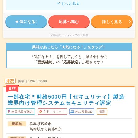
もっと見る
気になる!
応募へ進む
詳しく見る
派遣会社
レバテック株式会社
興味があったら「★気になる！」をタップ！
「気になる！」を押しておくと、派遣会社から
「面談確約」
や
「応募歓迎」
が届きます！
未読
掲載日
2026/08/09
NEW
一部在宅＊時給5000円【セキュリティ】製造
業界向け管理システムセキュリティ評定
土日祝日が休み
在宅・リモート
WEB登録OK
派遣
群馬県高崎市
勤務地
高崎駅から徒歩5分