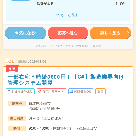
活気がある
しずか
もっと見る
気になる!
応募へ進む
詳しく見る
派遣会社
パーソルテンプスタッフ株式会社 首都圏
未読
掲載日
2026/08/06
NEW
一部在宅＊時給3600円！【C#】製造業界向け
管理システム開発
土日祝日が休み
在宅・リモート
WEB登録OK
派遣
群馬県高崎市
勤務地
高崎駅から徒歩5分
月～金（土日祝休み）
曜日頻度
9:00～18:00（休憩1時間） ※残業ほぼなし
時間