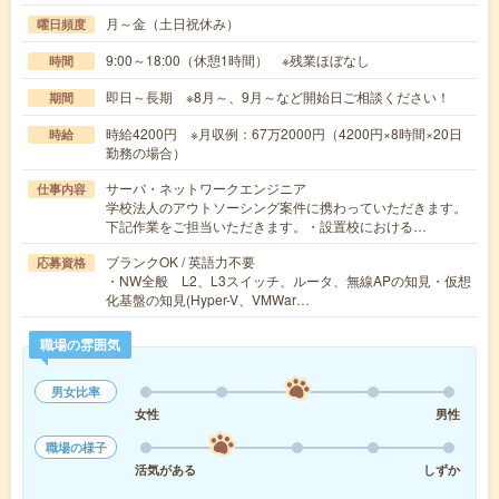
月～金（土日祝休み）
曜日頻度
9:00～18:00（休憩1時間） ※残業ほぼなし
時間
即日～長期 ※8月～、9月～など開始日ご相談ください！
期間
時給4200円 ※月収例：67万2000円（4200円×8時間×20日
時給
勤務の場合）
サーバ・ネットワークエンジニア
仕事内容
学校法人のアウトソーシング案件に携わっていただきます。
下記作業をご担当いただきます。・設置校における…
ブランクOK / 英語力不要
応募資格
・NW全般 L2、L3スイッチ、ルータ、無線APの知見・仮想
化基盤の知見(Hyper-V、VMWar…
職場の雰囲気
男女比率
女性
男性
職場の様子
活気がある
しずか