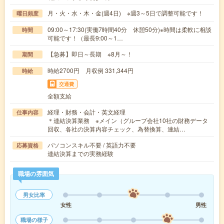
月・火・水・木・金(週4日) ※週3～5日で調整可能です！
曜日頻度
09:00～17:30(実働7時間40分 休憩50分)※時間は柔軟に相談
時間
可能です！（最長9:00～1…
【急募】即日～長期 ※8月～！
期間
時給2700円 月収例 331,344円
時給
交通費
全額支給
経理・財務・会計・英文経理
仕事内容
＊連結決算業務 ※メイン（グループ会社10社の財務データ
回収、各社の決算内容チェック、為替換算、連結…
パソコンスキル不要 / 英語力不要
応募資格
連結決算までの実務経験
職場の雰囲気
男女比率
女性
男性
職場の様子