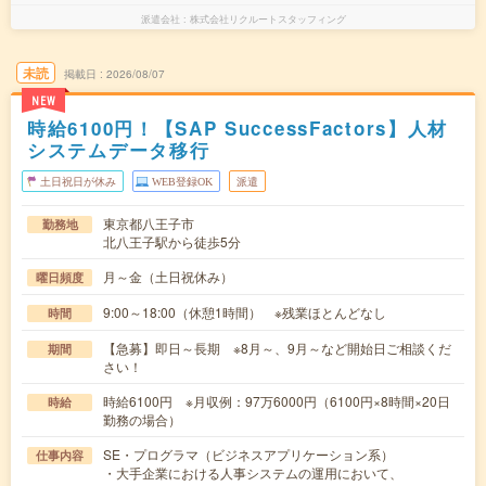
派遣会社
株式会社リクルートスタッフィング
未読
掲載日
2026/08/07
NEW
時給6100円！【SAP SuccessFactors】人材
システムデータ移行
土日祝日が休み
WEB登録OK
派遣
東京都八王子市
勤務地
北八王子駅から徒歩5分
月～金（土日祝休み）
曜日頻度
9:00～18:00（休憩1時間） ※残業ほとんどなし
時間
【急募】即日～長期 ※8月～、9月～など開始日ご相談くだ
期間
さい！
時給6100円 ※月収例：97万6000円（6100円×8時間×20日
時給
勤務の場合）
SE・プログラマ（ビジネスアプリケーション系）
仕事内容
・大手企業における人事システムの運用において、