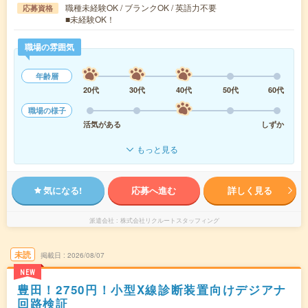
職種未経験OK / ブランクOK / 英語力不要
応募資格
■未経験OK！
職場の雰囲気
年齢層
20代
30代
40代
50代
60代
職場の様子
活気がある
しずか
もっと見る
気になる!
応募へ進む
詳しく見る
派遣会社
株式会社リクルートスタッフィング
未読
掲載日
2026/08/07
NEW
豊田！2750円！小型X線診断装置向けデジアナ
回路検証