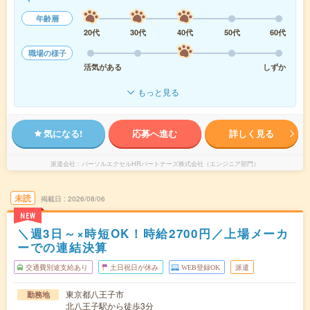
年齢層
20代
30代
40代
50代
60代
職場の様子
活気がある
しずか
もっと見る
気になる!
応募へ進む
詳しく見る
派遣会社
パーソルエクセルHRパートナーズ株式会社（エンジニア部門）
未読
掲載日
2026/08/06
NEW
＼週3日～×時短OK！時給2700円／上場メーカ
ーでの連結決算
交通費別途支給あり
土日祝日が休み
WEB登録OK
派遣
東京都八王子市
勤務地
北八王子駅から徒歩3分