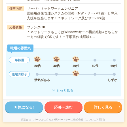
サーバ・ネットワークエンジニア
仕事内容
医療用画像管理システムの開発（NW・サーバ構築）と導入
支援を担当します！＊ネットワーク及びサーバ構築…
ブランクOK
応募資格
＊ネットワークもしくはWindowsサーバ構築経験※どちらか
一方の経験でOKです！＊手順書作成経験※…
職場の雰囲気
年齢層
20代
30代
40代
50代
60代
職場の様子
活気がある
しずか
もっと見る
気になる!
応募へ進む
詳しく見る
派遣会社
パーソルエクセルHRパートナーズ株式会社（エンジニア部門）