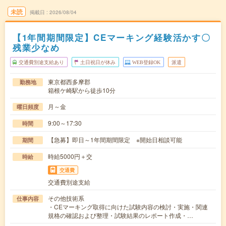
未読
掲載日
2026/08/04
【1年間期間限定】CEマーキング経験活かす〇
残業少なめ
交通費別途支給あり
土日祝日が休み
WEB登録OK
派遣
東京都西多摩郡
勤務地
箱根ケ崎駅から徒歩10分
月～金
曜日頻度
9:00～17:30
時間
【急募】即日～1年間期間限定 ※開始日相談可能
期間
時給5000円＋交
時給
交通費
交通費別途支給
その他技術系
仕事内容
・CEマーキング取得に向けた試験内容の検討・実施・関連
規格の確認および整理・試験結果のレポート作成・…