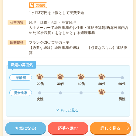
交通費
1ヶ月3万円を上限として実費支給
経理・財務・会計・英文経理
仕事内容
大手メーカーで経理事務のお仕事・連結決算処理(海外国内含
めた10社程度）をはじめとする経理事務
ブランクOK / 英語力不要
応募資格
【必要な経験】経理事務の経験 【必要なスキル】連結決
算
職場の雰囲気
年齢層
20代
30代
40代
50代
60代
男女比率
女性
男性
もっと見る
気になる!
応募へ進む
詳しく見る