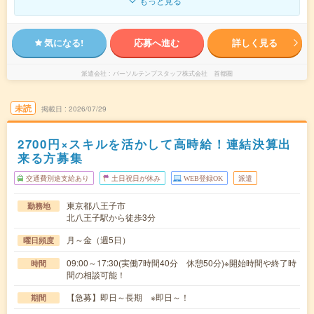
もっと見る
気になる!
応募へ進む
詳しく見る
派遣会社
パーソルテンプスタッフ株式会社 首都圏
未読
掲載日
2026/07/29
2700円×スキルを活かして高時給！連結決算出
来る方募集
交通費別途支給あり
土日祝日が休み
WEB登録OK
派遣
東京都八王子市
勤務地
北八王子駅から徒歩3分
月～金（週5日）
曜日頻度
09:00～17:30(実働7時間40分 休憩50分)※開始時間や終了時
時間
間の相談可能！
【急募】即日～長期 ※即日～！
期間