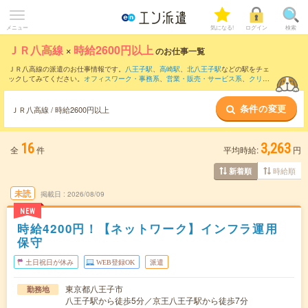
メニュー
気になる!
ログイン
検索
ＪＲ八高線
×
時給2600円以上
のお仕事一覧
ＪＲ八高線の派遣のお仕事情報です。
八王子駅
、
高崎駅
、
北八王子駅
などの駅をチェ
ックしてみてください。
オフィスワーク・事務系
、
営業・販売・サービス系
、
クリエ
イティブ系
などのお仕事を取り揃えています。さらに、
短期
・
単発
などの期間や、
職
種未経験OK
などのこだわり条件で絞り込んでいただけます。
条件の変更
ＪＲ八高線 / 時給2600円以上
16
3,263
全
件
平均時給:
円
時給順
新着順
未読
掲載日
2026/08/09
NEW
時給4200円！【ネットワーク】インフラ運用
保守
土日祝日が休み
WEB登録OK
派遣
東京都八王子市
勤務地
八王子駅から徒歩5分／京王八王子駅から徒歩7分