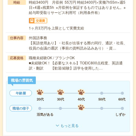
時給3400円 月収例 55万円 時給3400円×実働7h55m×週5
時給
日×4週+残業5h ※月収例を保証するものではありません。※
給与即受取りサービス利用可（利用条件有）
交通費
1ヶ月3万円を上限として実費支給
外国語事務
仕事内容
【英語使用あり】・社長が出張する際の同行、通訳・社長、
役員の会議の通訳（事前の資料読み込みあり）・資…
職種未経験OK / ブランクOK
応募資格
■未経験OK！【必要なスキル】TOEIC800点程度、英語通
訳・翻訳 【歓迎/経験】語学を使用した…
職場の雰囲気
年齢層
20代
30代
40代
50代
60代
職場の様子
活気がある
しずか
もっと見る