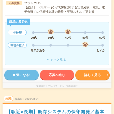
ブランクOK
応募資格
【必須】・CEマーキング取得に関する実務経験・電気、電
子分野での信頼性試験の経験・英語スキル／英文資…
職場の雰囲気
年齢層
20代
30代
40代
50代
60代
職場の様子
活気がある
しずか
もっと見る
気になる!
応募へ進む
詳しく見る
派遣会社
マンパワーグループ株式会社
未読
掲載日
2026/08/04
【駅近×長期】既存システムの保守開発／基本