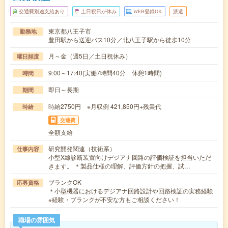
交通費別途支給あり
土日祝日が休み
WEB登録OK
派遣
東京都八王子市
勤務地
豊田駅から送迎バス10分／北八王子駅から徒歩10分
月～金（週5日／土日祝休み）
曜日頻度
9:00～17:40(実働7時間40分 休憩1時間)
時間
即日～長期
期間
時給2750円 ※月収例 421,850円+残業代
時給
交通費
全額支給
研究開発関連（技術系）
仕事内容
小型X線診断装置向けデジアナ回路の評価検証を担当いただ
きます。 ＊製品仕様の理解、評価方針の把握、試…
ブランクOK
応募資格
＊小型機器におけるデジアナ回路設計や回路検証の実務経験
※経験・ブランクが不安な方もご相談ください！
職場の雰囲気