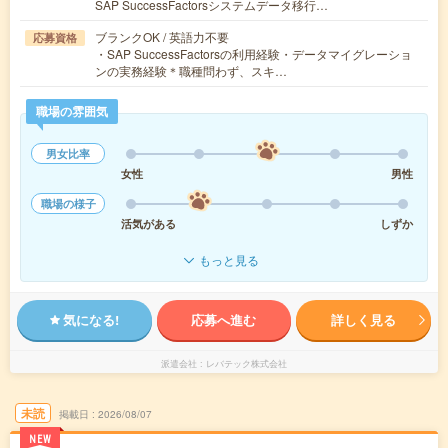
SAP SuccessFactorsシステムデータ移行…
ブランクOK / 英語力不要
応募資格
・SAP SuccessFactorsの利用経験・データマイグレーショ
ンの実務経験＊職種問わず、スキ…
職場の雰囲気
男女比率
女性
男性
職場の様子
活気がある
しずか
もっと見る
気になる!
応募へ進む
詳しく見る
派遣会社
レバテック株式会社
未読
掲載日
2026/08/07
NEW