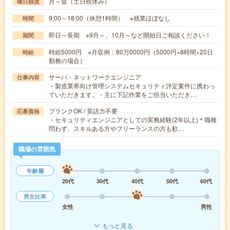
月～金（土日祝休み）
曜日頻度
9:00～18:00（休憩1時間） ※残業ほぼなし
時間
即日～長期 ※9月～、10月～など開始日ご相談ください！
期間
時給5000円 ※月収例：80万0000円（5000円×8時間×20日
時給
勤務の場合）
サーバ・ネットワークエンジニア
仕事内容
・製造業界向け管理システムセキュリティ評定案件に携わっ
ていただきます。・主に下記作業をご担当いただき…
ブランクOK / 英語力不要
応募資格
・セキュリティエンジニアとしての実務経験(2年以上)＊職種
問わず、スキルある方やフリーランスの方も歓…
職場の雰囲気
年齢層
20代
30代
40代
50代
60代
男女比率
女性
男性
もっと見る