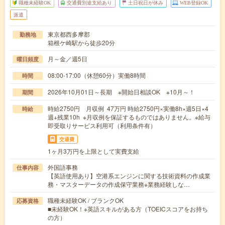
職種未経験OK
交通費別途支給あり
土日祝日が休み
WEB登録OK
派遣
東京都西多摩郡
勤務地
箱根ケ崎駅から徒歩20分
月～金／週5日
曜日頻度
08:00-17:00（休憩60分）実働8時間
時間
2026年10月01日～長期 ※開始日相談OK ※10月～！
期間
時給2750円 月収例 47万円 時給2750円×実働8h×週5日×4
時給
週+残業10h ※月収例を保証するものではありません。※給与
即受取りサービス利用可（利用条件有）
交通費
1ヶ月3万円を上限として実費支給
外国語事務
仕事内容
【英語使用あり】空港系エンジンに関する技術資料の作成業
務・マスターデータの作成保守業務※業務経験しな…
職種未経験OK / ブランクOK
応募資格
■未経験OK！※英語スキルがある方（TOEICスコアをお持ち
の方）