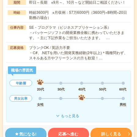
即日～長期 ※9月～、10月～など開始日ご相談ください！
期間
時給3600円 ※月収例：57万6000円（3600円×8時間×20日
時給
勤務の場合）
SE・プログラマ（ビジネスアプリケーション系）
仕事内容
・パッケージソフトの開発業務全般に携わっていただきま
す。・主に下記作業をご担当いただきます。 …
ブランクOK / 英語力不要
応募資格
・C#、.NETを用いた開発実務経験(2年以上)＊職種問わず、
スキルある方やフリーランスの方も歓迎！…
職場の雰囲気
年齢層
20代
30代
40代
50代
60代
男女比率
女性
男性
もっと見る
気になる!
応募へ進む
詳しく見る