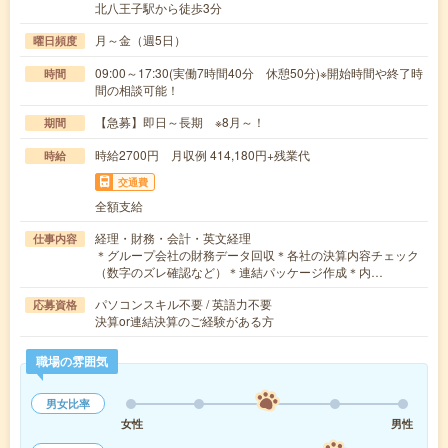
北八王子駅から徒歩3分
月～金（週5日）
曜日頻度
09:00～17:30(実働7時間40分 休憩50分)※開始時間や終了時
時間
間の相談可能！
【急募】即日～長期 ※8月～！
期間
時給2700円 月収例 414,180円+残業代
時給
交通費
全額支給
経理・財務・会計・英文経理
仕事内容
＊グループ会社の財務データ回収＊各社の決算内容チェック
（数字のズレ確認など）＊連結パッケージ作成＊内…
パソコンスキル不要 / 英語力不要
応募資格
決算or連結決算のご経験がある方
職場の雰囲気
男女比率
女性
男性