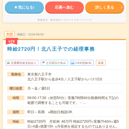
気になる!
応募へ進む
詳しく見る
派遣会社
株式会社リクルートスタッフィング
未読
掲載日
2026/08/08
NEW
時給2720円！北八王子での経理事務
交通費別途支給あり
土日祝日が休み
WEB登録OK
派遣
東京都八王子市
勤務地
北八王子駅から徒歩4分／八王子駅からバス12分
月～金／週5日
曜日頻度
09:00-17:30（休憩50分）実働7時間40分勤務時間を下記の
時間
範囲で調整することも可能です。・…
即日～長期 ※開始日相談OK
期間
時給2720円 月収例 46万円 時給2720円×実働7h40m×週5
時給
日×4週+残業15h ※月収例を保証するものではありません。