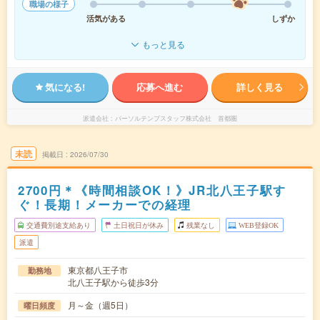
職場の様子
活気がある
しずか
もっと見る
気になる!
応募へ進む
詳しく見る
派遣会社
パーソルテンプスタッフ株式会社 首都圏
未読
掲載日
2026/07/30
2700円＊《時間相談OK！》JR北八王子駅す
ぐ！長期！メーカーでの経理
交通費別途支給あり
土日祝日が休み
残業なし
WEB登録OK
派遣
東京都八王子市
勤務地
北八王子駅から徒歩3分
月～金（週5日）
曜日頻度