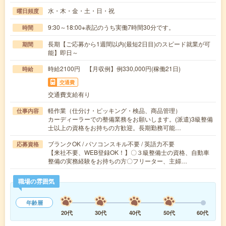
水・木・金・土・日・祝
曜日頻度
9:30～18:00※表記のうち実働7時間30分です。
時間
長期【ご応募から1週間以内(最短2日目)のスピード就業が可
期間
能】即日～
時給2100円 【月収例】例330,000円(稼働21日)
時給
交通費
交通費支給有り
軽作業（仕分け・ピッキング・検品、商品管理）
仕事内容
カーディーラーでの整備業務をお願いします。(派遣)3級整備
士以上の資格をお持ちの方歓迎。長期勤務可能…
ブランクOK / パソコンスキル不要 / 英語力不要
応募資格
【来社不要、WEB登録OK！】〇３級整備士の資格、自動車
整備の実務経験をお持ちの方〇フリーター、主婦…
職場の雰囲気
年齢層
20代
30代
40代
50代
60代