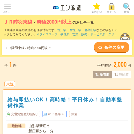
メニュー
気になる!
ログイン
検索
ＪＲ陸羽東線
×
時給2000円以上
のお仕事一覧
ＪＲ陸羽東線の派遣のお仕事情報です。
古川駅
、
西古川駅
、
岩出山駅
などの駅をチェ
ックしてみてください。
オフィスワーク・事務系
、
営業・販売・サービス系
、
クリエ
イティブ系
などのお仕事を取り揃えています。さらに、
短期
・
単発
などの期間や、
職
種未経験OK
などのこだわり条件で絞り込んでいただけます。
条件の変更
ＪＲ陸羽東線 / 時給2000円以上
1
2,000
全
件
平均時給:
円
時給順
新着順
未読
給与即払いOK！高時給！平日休み！自動車整
備作業
交通費別途支給あり
WEB登録OK
派遣
山形県新庄市
勤務地
新庄駅から---分