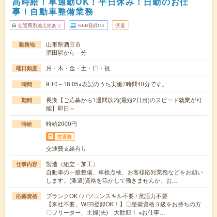
高時給！車通勤OK！平日休み！日勤のお仕
事！自動車整備業務
交通費別途支給あり
WEB登録OK
派遣
山形県酒田市
勤務地
酒田駅から---分
月・木・金・土・日・祝
曜日頻度
9:10～18:05※表記のうち実働7時間40分です。
時間
長期【ご応募から1週間以内(最短2日目)のスピード就業が可
期間
能】即日～
時給2000円
時給
交通費
交通費支給有り
製造（組立・加工）
仕事内容
自動車の一般整備、車検点検、お客様応対業務などをお願い
します。(派遣)資格を活かして働きませんか。お…
ブランクOK / パソコンスキル不要 / 英語力不要
応募資格
【来社不要、WEB登録OK！】〇整備資格３級をお持ちの方
〇フリーター、主婦(夫) 大歓迎！ ※お仕事…