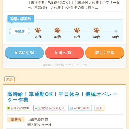
【来社不要、WEB登録OK！】〇未経験大歓迎！〇フリータ
ー、主婦(夫) 大歓迎！ ※お仕事の掛け持ち…
職場の雰囲気
年齢層
20代
30代
40代
50代
60代
気になる!
応募へ進む
詳しく見る
派遣会社
株式会社テクノ・サービス
未読
高時給！車通勤OK！平日休み！機械オペレー
ター作業
職種未経験OK
交通費別途支給あり
WEB登録OK
派遣
山形県鶴岡市
勤務地
鶴岡駅から---分