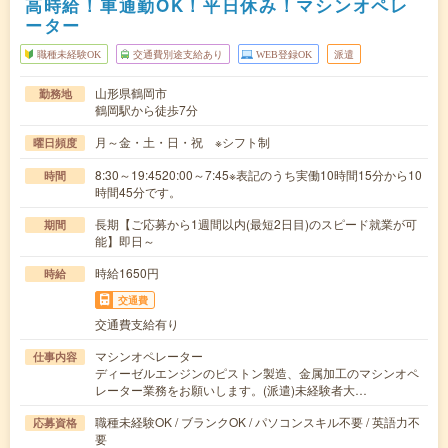
高時給！車通勤OK！平日休み！マシンオペレ
ーター
職種未経験OK
交通費別途支給あり
WEB登録OK
派遣
山形県鶴岡市
勤務地
鶴岡駅から徒歩7分
月～金・土・日・祝 ※シフト制
曜日頻度
8:30～19:4520:00～7:45※表記のうち実働10時間15分から10
時間
時間45分です。
長期【ご応募から1週間以内(最短2日目)のスピード就業が可
期間
能】即日～
時給1650円
時給
交通費
交通費支給有り
マシンオペレーター
仕事内容
ディーゼルエンジンのピストン製造、金属加工のマシンオペ
レーター業務をお願いします。(派遣)未経験者大…
職種未経験OK / ブランクOK / パソコンスキル不要 / 英語力不
応募資格
要