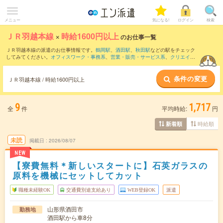
メニュー
気になる!
ログイン
検索
ＪＲ羽越本線
×
時給1600円以上
のお仕事一覧
ＪＲ羽越本線の派遣のお仕事情報です。
鶴岡駅
、
酒田駅
、
秋田駅
などの駅をチェック
してみてください。
オフィスワーク・事務系
、
営業・販売・サービス系
、
クリエイテ
ィブ系
などのお仕事を取り揃えています。さらに、
短期
・
単発
などの期間や、
職種未
経験OK
などのこだわり条件で絞り込んでいただけます。
条件の変更
ＪＲ羽越本線 / 時給1600円以上
9
1,717
全
件
平均時給:
円
時給順
新着順
未読
掲載日
2026/08/07
NEW
【寮費無料＊新しいスタートに】石英ガラスの
原料を機械にセットしてカット
職種未経験OK
交通費別途支給あり
WEB登録OK
派遣
山形県酒田市
勤務地
酒田駅から車8分