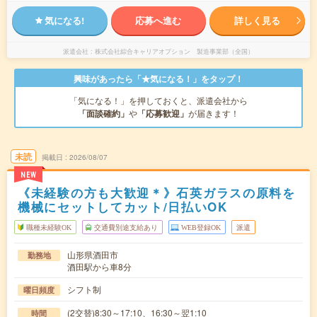
気になる!
応募へ進む
詳しく見る
派遣会社
株式会社綜合キャリアオプション 製造事業部（全国）
興味があったら「★気になる！」をタップ！
「気になる！」を押しておくと、派遣会社から
「面談確約」
や
「応募歓迎」
が届きます！
未読
掲載日
2026/08/07
NEW
《未経験の方も大歓迎＊》石英ガラスの原料を
機械にセットしてカット/日払いOK
職種未経験OK
交通費別途支給あり
WEB登録OK
派遣
山形県酒田市
勤務地
酒田駅から車8分
シフト制
曜日頻度
(2交替)8:30～17:10、16:30～翌1:10
時間