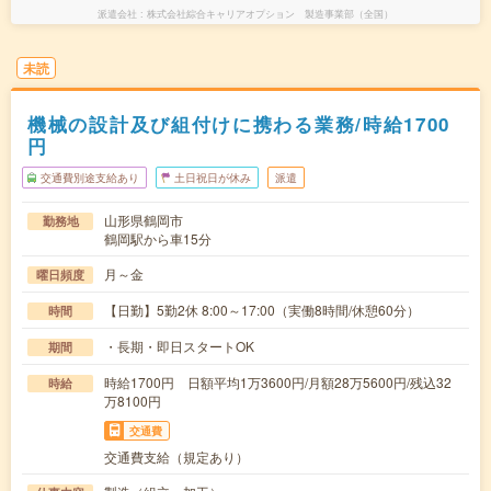
派遣会社
株式会社綜合キャリアオプション 製造事業部（全国）
未読
機械の設計及び組付けに携わる業務/時給1700
円
交通費別途支給あり
土日祝日が休み
派遣
山形県鶴岡市
勤務地
鶴岡駅から車15分
月～金
曜日頻度
【日勤】5勤2休 8:00～17:00（実働8時間/休憩60分）
時間
・長期・即日スタートOK
期間
時給1700円 日額平均1万3600円/月額28万5600円/残込32
時給
万8100円
交通費
交通費支給（規定あり）