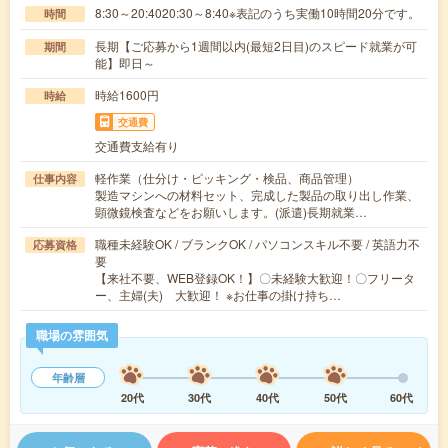
8:30～20:4020:30～8:40※表記のうち実働10時間20分です。
時間
長期【ご応募から1週間以内(最短2日目)のスピード就業が可
期間
能】即日～
時給1600円
時給
交通費
交通費支給有り
軽作業（仕分け・ピッキング・検品、商品管理）
仕事内容
製造マシンへの材料セット、完成した製品の取り出し作業、
顕微鏡検査などをお願いします。(派遣)長期就業…
職種未経験OK / ブランクOK / パソコンスキル不要 / 英語力不
応募資格
要
【来社不要、WEB登録OK！】〇未経験大歓迎！〇フリータ
ー、主婦(夫) 大歓迎！ ※お仕事の掛け持ち…
職場の雰囲気
年齢層
20代
30代
40代
50代
60代