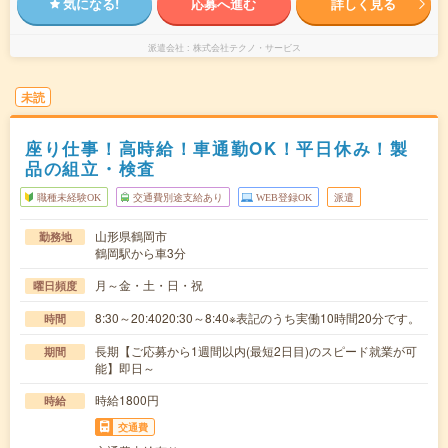
気になる!
応募へ進む
詳しく見る
派遣会社
株式会社テクノ・サービス
未読
座り仕事！高時給！車通勤OK！平日休み！製
品の組立・検査
職種未経験OK
交通費別途支給あり
WEB登録OK
派遣
山形県鶴岡市
勤務地
鶴岡駅から車3分
月～金・土・日・祝
曜日頻度
8:30～20:4020:30～8:40※表記のうち実働10時間20分です。
時間
長期【ご応募から1週間以内(最短2日目)のスピード就業が可
期間
能】即日～
時給1800円
時給
交通費