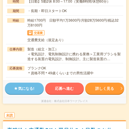
【日勤】5勤2休 8:00～17:00（実働8時間/休憩60分）
時間
・長期・即日スタートOK
期間
時給1700円 日額平均1万3600円/月額28万5600円/残込32
時給
万8100円
交通費
交通費支給（規定あり）
製造（組立・加工）
仕事内容
＜電気設計、電気制御設計に携わる業務＞工業用ブラシを製
造する装置の電気設計、制御設計。主に製造装置の…
ブランクOK
応募資格
＊資格不問＊49歳くらいまでの男性活躍中
気になる!
応募へ進む
詳しく見る
派遣会社
株式会社日本ワークプレイス
未読