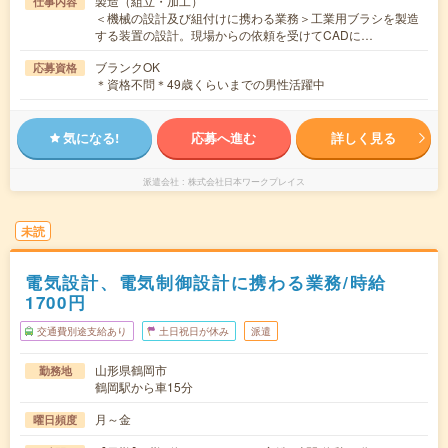
製造（組立・加工）
仕事内容
＜機械の設計及び組付けに携わる業務＞工業用ブラシを製造
する装置の設計。現場からの依頼を受けてCADに…
ブランクOK
応募資格
＊資格不問＊49歳くらいまでの男性活躍中
気になる!
応募へ進む
詳しく見る
派遣会社
株式会社日本ワークプレイス
未読
電気設計、電気制御設計に携わる業務/時給
1700円
交通費別途支給あり
土日祝日が休み
派遣
山形県鶴岡市
勤務地
鶴岡駅から車15分
月～金
曜日頻度