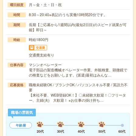
月～金・土・日・祝
曜日頻度
8:30～20:40※表記のうち実働10時間20分です。
時間
長期【ご応募から1週間以内(最短2日目)のスピード就業が可
期間
能】即日～
時給1800円
時給
交通費
交通費支給有り
マシンオペレーター
仕事内容
電子部品の製造機械オペレーター作業、外観検査、顕微鏡で
の検査などをお願いします。(派遣)最初はみんな…
職種未経験OK / ブランクOK / パソコンスキル不要 / 英語力不
応募資格
要
【来社不要、WEB登録OK！】〇未経験大歓迎！〇フリータ
ー、主婦(夫) 大歓迎！ ※お仕事の掛け持ち…
職場の雰囲気
年齢層
20代
30代
40代
50代
60代