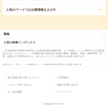
人気のワード
でお仕事情報をさがす
職種
人気の検索インデックス
ＪＲ羽越本線の時給1600円以上の派遣情報の検索結果。エン派遣は、エンが運営する人材派遣
会社のポータルサイト。ＪＲ羽越本線の派遣/求人情報を職種、勤務地、時給、勤務時間、長
期・短期などの希望条件から、あなたにピッタリの派遣のお仕事を探せます。
派遣TOP
東北
ＪＲ羽越本線
ＪＲ羽越本線 時給1600円以上の派遣の仕事一覧
個人情報の取り扱いについて
ご利用規約
ヘルプ・お問い合わせ
掲載のお問い合わせ
エン会社概要
サイトマップ
Copyright © en Inc.