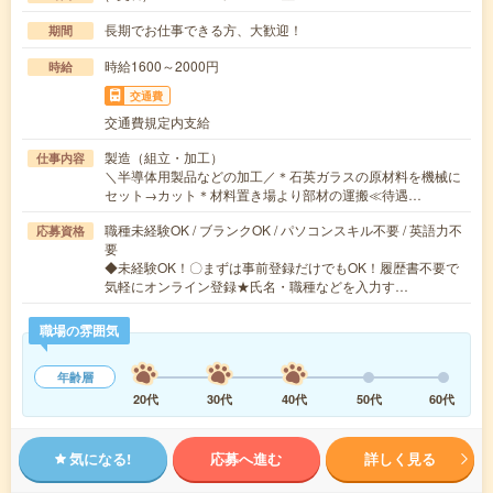
長期でお仕事できる方、大歓迎！
期間
時給1600～2000円
時給
交通費
交通費規定内支給
製造（組立・加工）
仕事内容
＼半導体用製品などの加工／＊石英ガラスの原材料を機械に
セット→カット＊材料置き場より部材の運搬≪待遇…
職種未経験OK / ブランクOK / パソコンスキル不要 / 英語力不
応募資格
要
◆未経験OK！〇まずは事前登録だけでもOK！履歴書不要で
気軽にオンライン登録★氏名・職種などを入力す…
職場の雰囲気
年齢層
20代
30代
40代
50代
60代
気になる!
応募へ進む
詳しく見る