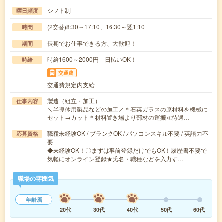
シフト制
曜日頻度
(2交替)8:30～17:10、16:30～翌1:10
時間
長期でお仕事できる方、大歓迎！
期間
時給1600～2000円 日払いOK！
時給
交通費
交通費規定内支給
製造（組立・加工）
仕事内容
＼半導体用製品などの加工／＊石英ガラスの原材料を機械に
セット→カット＊材料置き場より部材の運搬≪待遇…
職種未経験OK / ブランクOK / パソコンスキル不要 / 英語力不
応募資格
要
◆未経験OK！〇まずは事前登録だけでもOK！履歴書不要で
気軽にオンライン登録★氏名・職種などを入力す…
職場の雰囲気
年齢層
20代
30代
40代
50代
60代