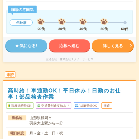
職場の雰囲気
年齢層
20代
30代
40代
50代
60代
気になる!
応募へ進む
詳しく見る
派遣会社
株式会社テクノ・サービス
未読
高時給！車通勤OK！平日休み！日勤のお仕
事！部品検査作業
職種未経験OK
交通費別途支給あり
WEB登録OK
派遣
山形県鶴岡市
勤務地
羽前大山駅から---分
月～金・土・日・祝
曜日頻度