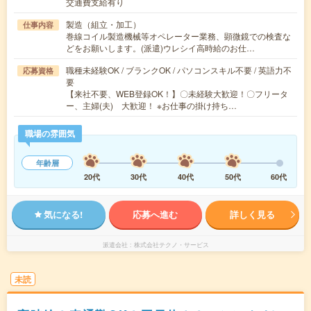
交通費支給有り
製造（組立・加工）
仕事内容
巻線コイル製造機械等オペレーター業務、顕微鏡での検査な
どをお願いします。(派遣)ウレシイ高時給のお仕…
職種未経験OK / ブランクOK / パソコンスキル不要 / 英語力不
応募資格
要
【来社不要、WEB登録OK！】〇未経験大歓迎！〇フリータ
ー、主婦(夫) 大歓迎！ ※お仕事の掛け持ち…
職場の雰囲気
年齢層
20代
30代
40代
50代
60代
気になる!
応募へ進む
詳しく見る
派遣会社
株式会社テクノ・サービス
未読