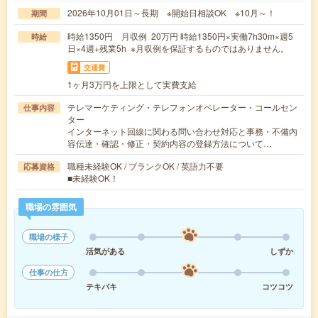
2026年10月01日～長期 ※開始日相談OK ※10月～！
期間
時給1350円 月収例 20万円 時給1350円×実働7h30m×週5
時給
日×4週+残業5h ※月収例を保証するものではありません。
交通費
1ヶ月3万円を上限として実費支給
テレマーケティング・テレフォンオペレーター・コールセン
仕事内容
ター
インターネット回線に関わる問い合わせ対応と事務・不備内
容伝達・確認・修正・契約内容の登録方法について…
職種未経験OK / ブランクOK / 英語力不要
応募資格
■未経験OK！
職場の雰囲気
職場の様子
活気がある
しずか
仕事の仕方
テキパキ
コツコツ