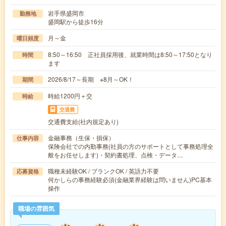
岩手県盛岡市
勤務地
盛岡駅から徒歩16分
月～金
曜日頻度
8:50～16:50 正社員採用後、就業時間は8:50～17:50となり
時間
ます
2026/8/17～長期 ※8月～OK！
期間
時給1200円＋交
時給
交通費
交通費支給(社内規定あり)
金融事務（生保・損保）
仕事内容
保険会社での内勤事務(社員の方のサポートとして事務処理全
般をお任せします)・契約書処理、点検・データ…
職種未経験OK / ブランクOK / 英語力不要
応募資格
何かしらの事務経験必須(金融業界経験は問いません)PC基本
操作
職場の雰囲気