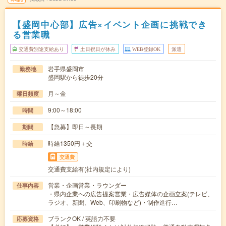
【盛岡中心部】広告×イベント企画に挑戦でき
る営業職
交通費別途支給あり
土日祝日が休み
WEB登録OK
派遣
岩手県盛岡市
勤務地
盛岡駅から徒歩20分
月～金
曜日頻度
9:00～18:00
時間
【急募】即日～長期
期間
時給1350円＋交
時給
交通費
交通費支給有(社内規定により)
営業・企画営業・ラウンダー
仕事内容
・県内企業への広告提案営業・広告媒体の企画立案(テレビ、
ラジオ、新聞、Web、印刷物など)・制作進行…
ブランクOK / 英語力不要
応募資格