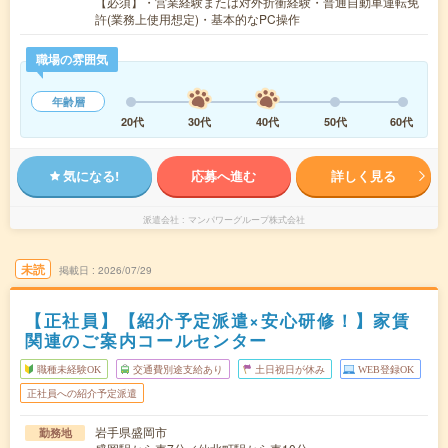
【必須】・営業経験または対外折衝経験・普通自動車運転免
許(業務上使用想定)・基本的なPC操作
職場の雰囲気
年齢層
20代
30代
40代
50代
60代
気になる!
応募へ進む
詳しく見る
派遣会社
マンパワーグループ株式会社
未読
掲載日
2026/07/29
【正社員】【紹介予定派遣×安心研修！】家賃
関連のご案内コールセンター
職種未経験OK
交通費別途支給あり
土日祝日が休み
WEB登録OK
正社員への紹介予定派遣
岩手県盛岡市
勤務地