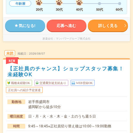
年齢層
20代
30代
40代
50代
60代
気になる!
応募へ進む
詳しく見る
派遣会社
マンパワーグループ株式会社
未読
掲載日
2026/08/07
NEW
【正社員のチャンス】ショップスタッフ募集！
未経験OK
職種未経験OK
交通費別途支給あり
WEB登録OK
正社員への紹介予定派遣
岩手県盛岡市
勤務地
盛岡駅から徒歩10分
日・月・火・水・木・金・土のうち週５日
曜日頻度
9:45～18:45※正社員切り替え後は10:00～19:00勤務
時間