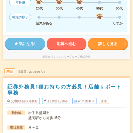
年齢層
20代
30代
40代
50代
60代
職場の様子
活気がある
しずか
気になる!
応募へ進む
詳しく見る
派遣会社
マンパワーグループ株式会社
未読
掲載日
2026/08/04
証券外務員1種お持ちの方必見！店舗サポート
事務
交通費別途支給あり
土日祝日が休み
WEB登録OK
派遣
岩手県盛岡市
勤務地
盛岡駅から徒歩15分
月～金
曜日頻度