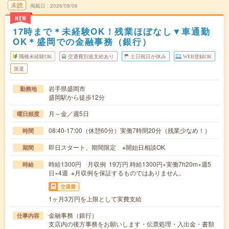
未読
掲載日
2026/08/06
NEW
17時まで＊未経験OK！残業ほぼなし▼車通勤
OK＊盛岡での金融事務（銀行）
職種未経験OK
交通費別途支給あり
土日祝日が休み
WEB登録OK
派遣
岩手県盛岡市
勤務地
盛岡駅から徒歩12分
月～金／週5日
曜日頻度
08:40-17:00（休憩60分）実働7時間20分（残業少なめ！）
時間
即日スタート、期間限定 ※開始日相談OK
期間
時給1300円 月収例 19万円 時給1300円×実働7h20m×週5
時給
日×4週 ※月収例を保証するものではありません。
交通費
1ヶ月3万円を上限として実費支給
金融事務（銀行）
仕事内容
支店内の後方事務をお願いします・伝票処理・入出金・書類