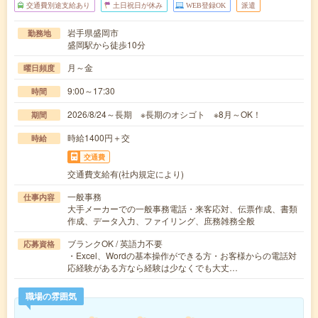
交通費別途支給あり
土日祝日が休み
WEB登録OK
派遣
岩手県盛岡市
勤務地
盛岡駅から徒歩10分
月～金
曜日頻度
9:00～17:30
時間
2026/8/24～長期 ※長期のオシゴト ※8月～OK！
期間
時給1400円＋交
時給
交通費
交通費支給有(社内規定により)
一般事務
仕事内容
大手メーカーでの一般事務電話・来客応対、伝票作成、書類
作成、データ入力、ファイリング、庶務雑務全般
ブランクOK / 英語力不要
応募資格
・Excel、Wordの基本操作ができる方・お客様からの電話対
応経験がある方なら経験は少なくでも大丈…
職場の雰囲気