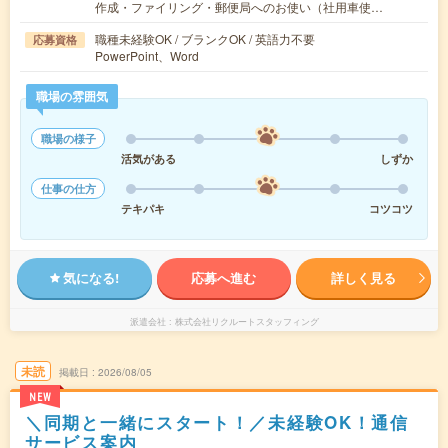
作成・ファイリング・郵便局へのお使い（社用車使…
職種未経験OK / ブランクOK / 英語力不要
応募資格
PowerPoint、Word
職場の雰囲気
職場の様子
活気がある
しずか
仕事の仕方
テキパキ
コツコツ
気になる!
応募へ進む
詳しく見る
派遣会社
株式会社リクルートスタッフィング
未読
掲載日
2026/08/05
NEW
＼同期と一緒にスタート！／未経験OK！通信
サービス案内