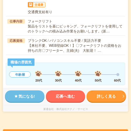
交通費
交通費支給有り
フォークリフト
仕事内容
製品をリストを基にピッキング、フォークリフトを使用して
のトラックへの積み込み作業をお願いします。(派…
ブランクOK / パソコンスキル不要 / 英語力不要
応募資格
【来社不要、WEB登録OK！】〇フォークリフトの資格をお
持ちの方〇フリーター、主婦(夫) 大歓迎！ …
職場の雰囲気
年齢層
20代
30代
40代
50代
60代
気になる!
応募へ進む
詳しく見る
派遣会社
株式会社テクノ・サービス