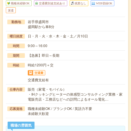
職種未経験OK
交通費別途支給あり
残業なし
WEB登録OK
派遣
岩手県盛岡市
勤務地
盛岡駅から車8分
日・月・火・水・木・金・土／月10日
曜日頻度
9:00～16:00
時間
【急募】即日～長期
期間
時給1200円＋交
時給
交通費
交通費支給有
販売（家電・モバイル）
仕事内容
・IHクッキングヒーターの体感型コンサルティング業務・家
電販売店・工務店などへの訪問によるオール電化…
職種未経験OK / ブランクOK / 英語力不要
応募資格
未経験大歓迎
職場の雰囲気