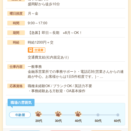
盛岡駅から徒歩10分
月～金
曜日頻度
9:00～17:00
時間
【急募】即日～長期 ※8月～OK！
期間
時給1200円＋交
時給
交通費
交通費支給(社内規定あり)
一般事務
仕事内容
金融系営業所での事務サポート・電話応対(営業さんからの連
絡が中心。お客様からは1日5件程度です。)・…
職種未経験OK / ブランクOK / 英語力不要
応募資格
・事務経験ある方歓迎・OA基本操作
職場の雰囲気
年齢層
20代
30代
40代
50代
60代