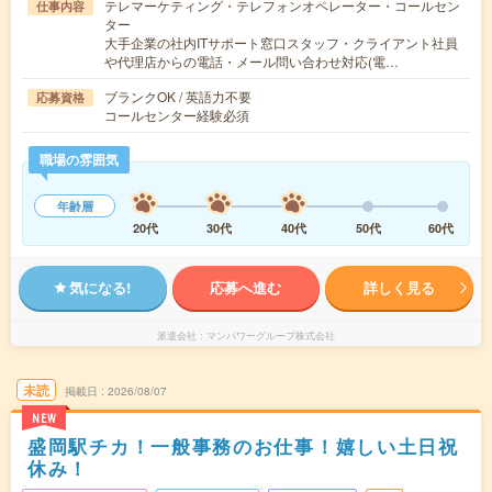
テレマーケティング・テレフォンオペレーター・コールセン
仕事内容
ター
大手企業の社内ITサポート窓口スタッフ・クライアント社員
や代理店からの電話・メール問い合わせ対応(電…
ブランクOK / 英語力不要
応募資格
コールセンター経験必須
職場の雰囲気
年齢層
20代
30代
40代
50代
60代
気になる!
応募へ進む
詳しく見る
派遣会社
マンパワーグループ株式会社
未読
掲載日
2026/08/07
NEW
盛岡駅チカ！一般事務のお仕事！嬉しい土日祝
休み！