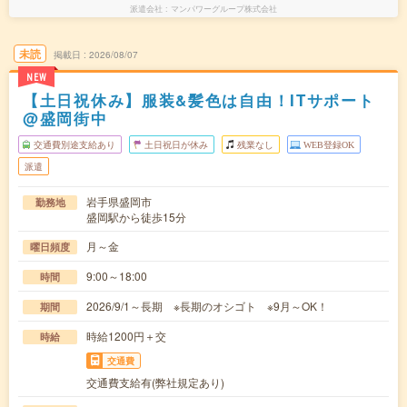
派遣会社
マンパワーグループ株式会社
未読
掲載日
2026/08/07
NEW
【土日祝休み】服装&髪色は自由！ITサポート
@盛岡街中
交通費別途支給あり
土日祝日が休み
残業なし
WEB登録OK
派遣
岩手県盛岡市
勤務地
盛岡駅から徒歩15分
月～金
曜日頻度
9:00～18:00
時間
2026/9/1～長期 ※長期のオシゴト ※9月～OK！
期間
時給1200円＋交
時給
交通費
交通費支給有(弊社規定あり)