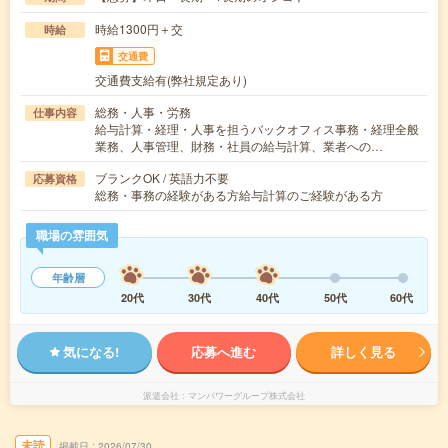
時給1300円＋交
時給
交通費
交通費支給有(弊社規定あり)
総務・人事・労務
仕事内容
給与計算・経理・人事を担うバックオフィス事務・経理全般
業務、人事管理、財務・社員の給与計算、業者への…
ブランクOK / 英語力不要
応募資格
総務・事務の経験がある方給与計算のご経験がある方
職場の雰囲気
年齢層
20代
30代
40代
50代
60代
気になる!
応募へ進む
詳しく見る
派遣会社
マンパワーグループ株式会社
未読
掲載日
2026/07/30