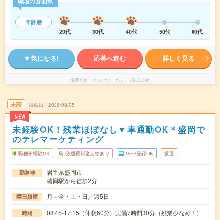
職場の雰囲気
年齢層
20代
30代
40代
50代
60代
気になる!
応募へ進む
詳しく見る
派遣会社
マンパワーグループ株式会社
未読
掲載日
2026/08/05
NEW
未経験OK！残業ほぼなし▼車通勤OK＊盛岡で
のテレマーケティング
職種未経験OK
交通費別途支給あり
WEB登録OK
派遣
岩手県盛岡市
勤務地
盛岡駅から徒歩2分
月～金・土・日／週5日
曜日頻度
08:45-17:15（休憩60分）実働7時間30分（残業少なめ！）
時間