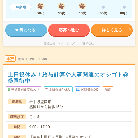
年齢層
20代
30代
40代
50代
60代
気になる!
応募へ進む
詳しく見る
派遣会社
マンパワーグループ株式会社
未読
掲載日
2026/07/30
土日祝休み！給与計算や人事関連のオシゴト@
盛岡街中
交通費別途支給あり
土日祝日が休み
WEB登録OK
派遣
岩手県盛岡市
勤務地
盛岡駅から徒歩15分
月～金
曜日頻度
9:00～17:00
時間
【急募】即日～長期 ※長期のオシゴト
期間