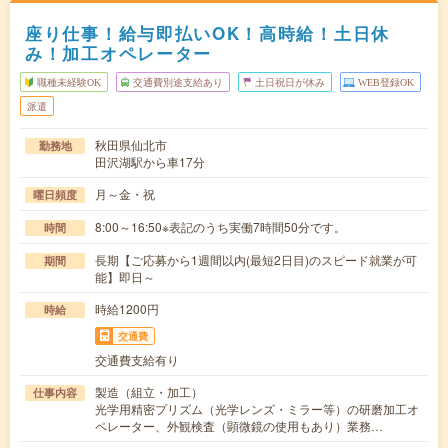
座り仕事！給与即払いOK！高時給！土日休
み！加工オペレーター
職種未経験OK
交通費別途支給あり
土日祝日が休み
WEB登録OK
派遣
秋田県仙北市
勤務地
田沢湖駅から車17分
月～金・祝
曜日頻度
8:00～16:50※表記のうち実働7時間50分です。
時間
長期【ご応募から1週間以内(最短2日目)のスピード就業が可
期間
能】即日～
時給1200円
時給
交通費
交通費支給有り
製造（組立・加工）
仕事内容
光学用精密プリズム（光学レンズ・ミラー等）の研磨加工オ
ペレーター、外観検査（顕微鏡の使用もあり）業務…