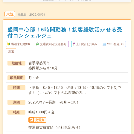
未読
掲載日
2026/08/01
盛岡中心部！5時間勤務！接客経験活かせる受
付コンシェルジュ
職種未経験OK
交通費別途支給あり
土日祝日が休み
WEB登録OK
派遣
岩手県盛岡市
勤務地
盛岡駅から車10分
月～金
曜日頻度
・早番：8:45～13:45 遅番：13:15～18:15のシフト制で
時間
す！（１つのシフトのみ希望の方…
2026/8/17～長期 ※8月～OK！
期間
時給1300円＋交
時給
交通費
交通費実費支給（当社規定あり）