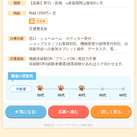
【急募】即日～長期 ※派遣期間は最長6ヶ月
期間
時給1250円＋交
時給
交通費
交通費支給
窓口・ショールーム・カウンター受付
仕事内容
ショップスタッフお客様対応、機種変更や故障受付対応、出
張販売会への参加タブレット操作、データ入力、電…
職種未経験OK / ブランクOK / 英語力不要
応募資格
未経験OK!(経験者優遇)接客経験があればスグ活かせます。
職場の雰囲気
年齢層
20代
30代
40代
50代
60代
気になる!
応募へ進む
詳しく見る
派遣会社
マンパワーグループ株式会社