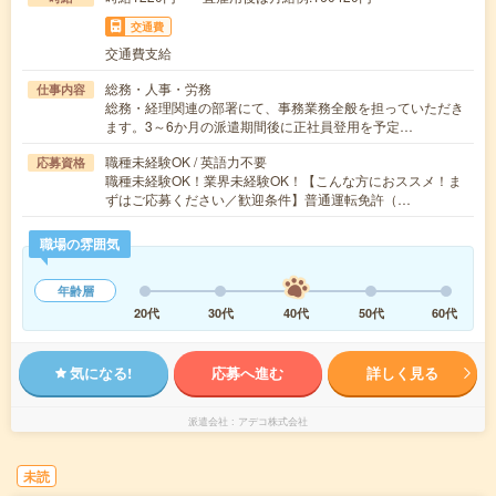
交通費
交通費支給
総務・人事・労務
仕事内容
総務・経理関連の部署にて、事務業務全般を担っていただき
ます。3～6か月の派遣期間後に正社員登用を予定…
職種未経験OK / 英語力不要
応募資格
職種未経験OK！業界未経験OK！【こんな方におススメ！ま
ずはご応募ください／歓迎条件】普通運転免許（…
職場の雰囲気
年齢層
20代
30代
40代
50代
60代
気になる!
応募へ進む
詳しく見る
派遣会社
アデコ株式会社
未読