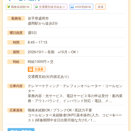
職種未経験OK
交通費別途支給あり
WEB登録OK
派遣
岩手県盛岡市
勤務地
盛岡駅から徒歩2分
週5日
曜日頻度
8:45～17:15
時間
2026/10/1～長期 ※10月～OK！
期間
時給1300円＋交
時給
交通費
交通費支給(社内規定あり)
テレマーケティング・テレフォンオペレーター・コールセン
仕事内容
ター
業務内容・光サービス、電話サービス等の申込受付・案内業
務・アウトバウンド、インバウンド対応・電話、メ…
職種未経験OK / ブランクOK / 英語力不要
応募資格
コールセンター未経験者OKPC基本操作(入力、コピー&ペー
スト)研修期間中全日出勤可能な方(10／1…