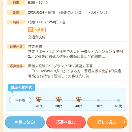
9:00～17:40
時間
2026/8/24～長期 ※長期のオシゴト ※8月～OK！
期間
時給1220～1250円＋交
時給
交通費
交通費支給
営業事務
仕事内容
営業サポート1.お客様先でのコピー機などのカンタンな説明
2.お客様先に機械の確認や書類回収などの訪問…
職種未経験OK / ブランクOK / 英語力不要
応募資格
・ExcelやWordの入力ができる方・普通自動車免許(AT限定
可能)をお持ちで運転してお客様先に訪…
職場の雰囲気
年齢層
20代
30代
40代
50代
60代
気になる!
応募へ進む
詳しく見る