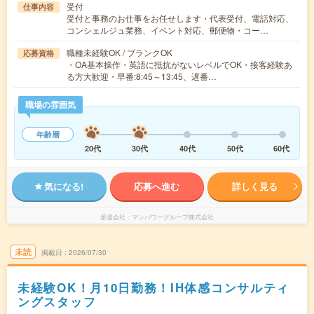
受付
仕事内容
受付と事務のお仕事をお任せします・代表受付、電話対応、
コンシェルジュ業務、イベント対応、郵便物・コー…
職種未経験OK / ブランクOK
応募資格
・OA基本操作・英語に抵抗がないレベルでOK・接客経験あ
る方大歓迎・早番:8:45～13:45、遅番…
職場の雰囲気
年齢層
20代
30代
40代
50代
60代
気になる!
応募へ進む
詳しく見る
派遣会社
マンパワーグループ株式会社
未読
掲載日
2026/07/30
未経験OK！月10日勤務！IH体感コンサルティ
ングスタッフ