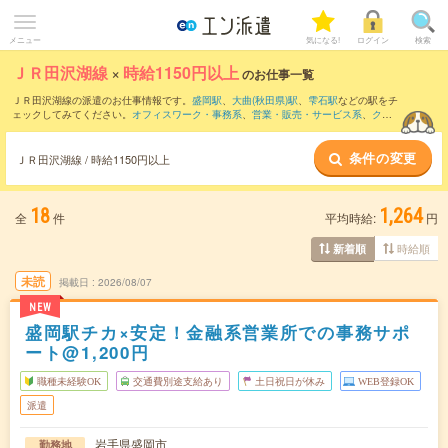
メニュー
気になる!
ログイン
検索
ＪＲ田沢湖線
×
時給1150円以上
のお仕事一覧
ＪＲ田沢湖線の派遣のお仕事情報です。
盛岡駅
、
大曲(秋田県)駅
、
雫石駅
などの駅をチ
ェックしてみてください。
オフィスワーク・事務系
、
営業・販売・サービス系
、
クリ
エイティブ系
などのお仕事を取り揃えています。さらに、
短期
・
単発
などの期間や、
職種未経験OK
などのこだわり条件で絞り込んでいただけます。
条件の変更
ＪＲ田沢湖線 / 時給1150円以上
18
1,264
全
件
平均時給:
円
時給順
新着順
未読
掲載日
2026/08/07
NEW
盛岡駅チカ×安定！金融系営業所での事務サポ
ート@1,200円
職種未経験OK
交通費別途支給あり
土日祝日が休み
WEB登録OK
派遣
岩手県盛岡市
勤務地