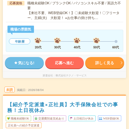
職種未経験OK / ブランクOK / パソコンスキル不要 / 英語力不
応募資格
要
【来社不要、WEB登録OK！】〇未経験大歓迎！〇フリータ
ー、主婦(夫) 大歓迎！ ※お仕事の掛け持ち…
職場の雰囲気
年齢層
20代
30代
40代
50代
60代
気になる!
応募へ進む
詳しく見る
派遣会社
株式会社テクノ・サービス
未読
掲載日
2026/08/04
【紹介予定派遣×正社員】大手保険会社での事
務！土日祝休み
職種未経験OK
交通費別途支給あり
土日祝日が休み
WEB登録OK
正社員への紹介予定派遣