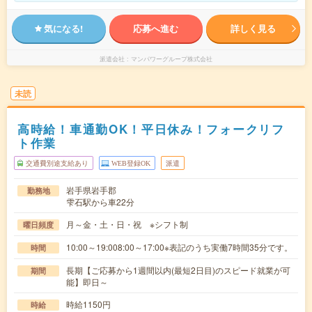
気になる!
応募へ進む
詳しく見る
派遣会社
マンパワーグループ株式会社
未読
高時給！車通勤OK！平日休み！フォークリフ
ト作業
交通費別途支給あり
WEB登録OK
派遣
岩手県岩手郡
勤務地
雫石駅から車22分
月～金・土・日・祝 ※シフト制
曜日頻度
10:00～19:008:00～17:00※表記のうち実働7時間35分です。
時間
長期【ご応募から1週間以内(最短2日目)のスピード就業が可
期間
能】即日～
時給1150円
時給