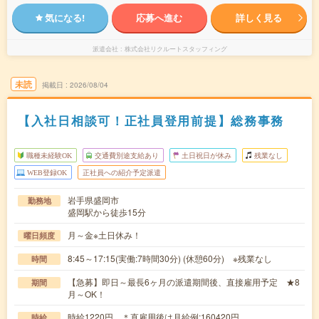
気になる!
応募へ進む
詳しく見る
派遣会社
株式会社リクルートスタッフィング
未読
掲載日
2026/08/04
【入社日相談可！正社員登用前提】総務事務
職種未経験OK
交通費別途支給あり
土日祝日が休み
残業なし
WEB登録OK
正社員への紹介予定派遣
岩手県盛岡市
勤務地
盛岡駅から徒歩15分
月～金※土日休み！
曜日頻度
8:45～17:15(実働:7時間30分) (休憩60分) ※残業なし
時間
【急募】即日～最長6ヶ月の派遣期間後、直接雇用予定 ★8
期間
月～OK！
時給1220円 ＊直雇用後は月給例:160420円
時給