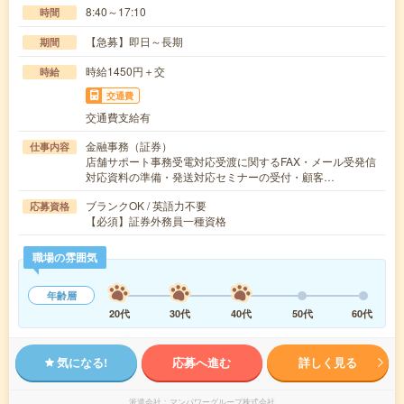
8:40～17:10
時間
【急募】即日～長期
期間
時給1450円＋交
時給
交通費
交通費支給有
金融事務（証券）
仕事内容
店舗サポート事務受電対応受渡に関するFAX・メール受発信
対応資料の準備・発送対応セミナーの受付・顧客…
ブランクOK / 英語力不要
応募資格
【必須】証券外務員一種資格
職場の雰囲気
年齢層
20代
30代
40代
50代
60代
気になる!
応募へ進む
詳しく見る
派遣会社
マンパワーグループ株式会社