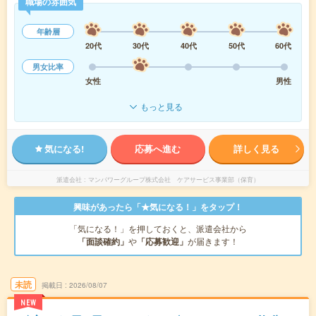
職場の雰囲気
年齢層
20代
30代
40代
50代
60代
男女比率
女性
男性
もっと見る
気になる!
応募へ進む
詳しく見る
派遣会社
マンパワーグループ株式会社 ケアサービス事業部（保育）
興味があったら「★気になる！」をタップ！
「気になる！」を押しておくと、派遣会社から
「面談確約」
や
「応募歓迎」
が届きます！
未読
掲載日
2026/08/07
NEW