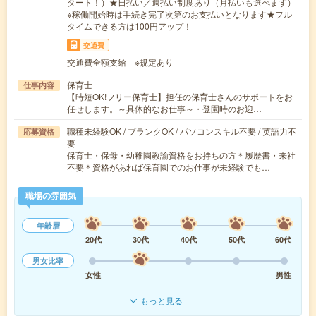
タート！）★日払い／週払い制度あり（月払いも選べます）
※稼働開始時は手続き完了次第のお支払いとなります★フル
タイムできる方は100円アップ！
交通費
交通費全額支給 ※規定あり
保育士
仕事内容
【時短OK!フリー保育士】担任の保育士さんのサポートをお
任せします。～具体的なお仕事～・登園時のお迎…
職種未経験OK / ブランクOK / パソコンスキル不要 / 英語力不
応募資格
要
保育士・保母・幼稚園教諭資格をお持ちの方＊履歴書・来社
不要＊資格があれば保育園でのお仕事が未経験でも…
職場の雰囲気
年齢層
20代
30代
40代
50代
60代
男女比率
女性
男性
もっと見る