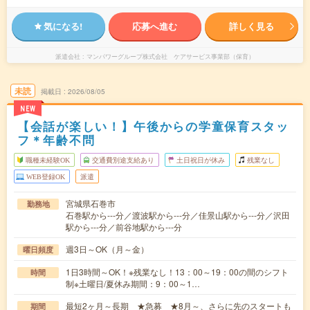
気になる!
応募へ進む
詳しく見る
派遣会社
マンパワーグループ株式会社 ケアサービス事業部（保育）
未読
掲載日
2026/08/05
NEW
【会話が楽しい！】午後からの学童保育スタッ
フ＊年齢不問
職種未経験OK
交通費別途支給あり
土日祝日が休み
残業なし
WEB登録OK
派遣
宮城県石巻市
勤務地
石巻駅から---分／渡波駅から---分／佳景山駅から---分／沢田
駅から---分／前谷地駅から---分
週3日～OK（月～金）
曜日頻度
1日3時間～OK！※残業なし！13：00～19：00の間のシフト
時間
制※土曜日/夏休み期間：9：00～1…
最短2ヶ月～長期 ★急募 ★8月～、さらに先のスタートも
期間