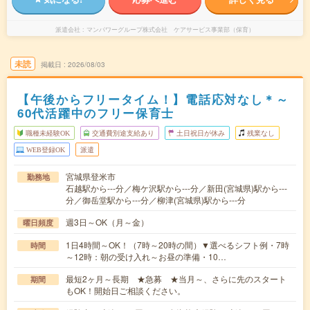
派遣会社
マンパワーグループ株式会社 ケアサービス事業部（保育）
未読
掲載日
2026/08/03
【午後からフリータイム！】電話応対なし＊～
60代活躍中のフリー保育士
職種未経験OK
交通費別途支給あり
土日祝日が休み
残業なし
WEB登録OK
派遣
宮城県登米市
勤務地
石越駅から---分／梅ケ沢駅から---分／新田(宮城県)駅から---
分／御岳堂駅から---分／柳津(宮城県)駅から---分
週3日～OK（月～金）
曜日頻度
1日4時間～OK！（7時～20時の間）▼選べるシフト例・7時
時間
～12時：朝の受け入れ～お昼の準備・10…
最短2ヶ月～長期 ★急募 ★当月～、さらに先のスタート
期間
もOK！開始日ご相談ください。