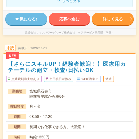
もっと見る
気になる!
応募へ進む
詳しく見る
派遣会社
マンパワーグループ株式会社 ケアサービス事業部（学童）
未読
掲載日
2026/08/05
NEW
【さらにスキルUP！経験者歓迎！】医療用カ
テーテルの組立・検査/日払いOK
交通費別途支給あり
土日祝日が休み
WEB登録OK
派遣
宮城県石巻市
勤務地
陸前豊里駅から車6分
月～金
曜日頻度
08:50～17:20
時間
長期でお仕事できる方、大歓迎！
期間
時給1350円
時給