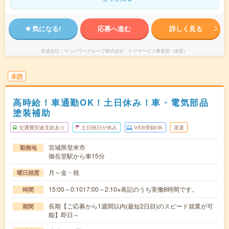
気になる!
応募へ進む
詳しく見る
派遣会社
マンパワーグループ株式会社 ケアサービス事業部（保育）
未読
高時給！車通勤OK！土日休み！車・電気部品
塗装補助
交通費別途支給あり
土日祝日が休み
WEB登録OK
派遣
宮城県登米市
勤務地
御岳堂駅から車15分
月～金・祝
曜日頻度
15:00～0:1017:00～2:10※表記のうち実働8時間です。
時間
長期【ご応募から1週間以内(最短2日目)のスピード就業が可
期間
能】即日～