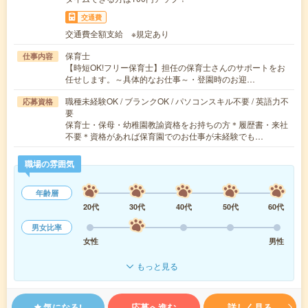
交通費
交通費全額支給 ※規定あり
保育士
仕事内容
【時短OK!フリー保育士】担任の保育士さんのサポートをお
任せします。～具体的なお仕事～・登園時のお迎…
職種未経験OK / ブランクOK / パソコンスキル不要 / 英語力不
応募資格
要
保育士・保母・幼稚園教諭資格をお持ちの方＊履歴書・来社
不要＊資格があれば保育園でのお仕事が未経験でも…
職場の雰囲気
年齢層
20代
30代
40代
50代
60代
男女比率
女性
男性
もっと見る
気になる!
応募へ進む
詳しく見る