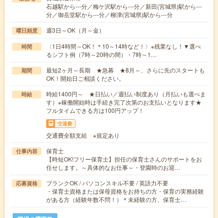
石越駅から---分／梅ケ沢駅から---分／新田(宮城県)駅から---
分／御岳堂駅から---分／柳津(宮城県)駅から---分
週3日～OK（月～金）
曜日頻度
〈1日4時間～OK！＊10～14時など！〉※残業なし！▼選べ
時間
るシフト例（7時～20時の間）・7時～1…
最短2ヶ月～長期 ★急募 ★8月～、さらに先のスタートも
期間
OK！開始日ご相談ください。
時給1400円～ ★日払い／週払い制度あり（月払いも選べま
時給
す）※稼働開始時は手続き完了次第のお支払いとなります★
フルタイムできる方は100円アップ！
交通費
交通費全額支給 ※規定あり
保育士
仕事内容
【時短OK!フリー保育士】担任の保育士さんのサポートをお
任せします。～具体的なお仕事～・登園時のお迎…
ブランクOK / パソコンスキル不要 / 英語力不要
応募資格
・保育士資格または保母資格をお持ちの方・保育の実務経験
がある方（経験年数不問！）＊未経験の方、保育士…