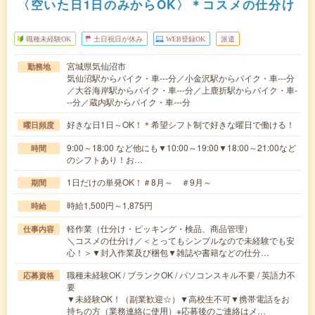
〈空いた日1日のみからOK〉＊コスメの仕分け
職種未経験OK
土日祝日が休み
WEB登録OK
派遣
宮城県気仙沼市
勤務地
気仙沼駅からバイク・車---分／小金沢駅からバイク・車---分
／大谷海岸駅からバイク・車---分／上鹿折駅からバイク・車-
--分／蔵内駅からバイク・車---分
好きな日1日～OK！＊希望シフト制で好きな曜日で働ける！
曜日頻度
9:00～18:00 など他にも▼10:00～19:00▼18:00～21:00など
時間
のシフトあり！お…
1日だけの単発OK！＃8月～ ＃9月～
期間
時給1,500円～1,875円
時給
軽作業（仕分け・ピッキング・検品、商品管理）
仕事内容
＼コスメの仕分け／＜とってもシンプルなので未経験でも安
心！＞▼封入作業及び梱包▼雑誌や書籍などの仕分…
職種未経験OK / ブランクOK / パソコンスキル不要 / 英語力不
応募資格
要
▼未経験OK！（副業歓迎☆）▼高校生不可▼携帯電話をお
持ちの方（業務連絡に使用）※応募後のご連絡はメ…