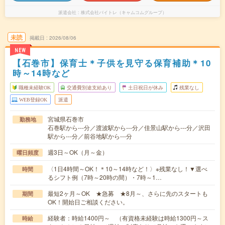
派遣会社
株式会社バイトレ（キャムコムグループ）
未読
掲載日
2026/08/06
NEW
【石巻市】保育士＊子供を見守る保育補助＊10
時～14時など
職種未経験OK
交通費別途支給あり
土日祝日が休み
残業なし
WEB登録OK
派遣
宮城県石巻市
勤務地
石巻駅から---分／渡波駅から---分／佳景山駅から---分／沢田
駅から---分／前谷地駅から---分
週3日～OK（月～金）
曜日頻度
〈1日4時間～OK！＊10～14時など！〉※残業なし！▼選べ
時間
るシフト例（7時～20時の間）・7時～1…
最短2ヶ月～OK ★急募 ★8月～、さらに先のスタートも
期間
OK！開始日ご相談ください。
経験者：時給1400円～ （有資格未経験は時給1300円～ス
時給