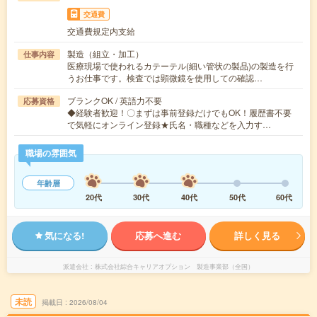
交通費
交通費規定内支給
製造（組立・加工）
仕事内容
医療現場で使われるカテーテル(細い管状の製品)の製造を行
うお仕事です。検査では顕微鏡を使用しての確認…
ブランクOK / 英語力不要
応募資格
◆経験者歓迎！〇まずは事前登録だけでもOK！履歴書不要
で気軽にオンライン登録★氏名・職種などを入力す…
職場の雰囲気
年齢層
20代
30代
40代
50代
60代
気になる!
応募へ進む
詳しく見る
派遣会社
株式会社綜合キャリアオプション 製造事業部（全国）
未読
掲載日
2026/08/04