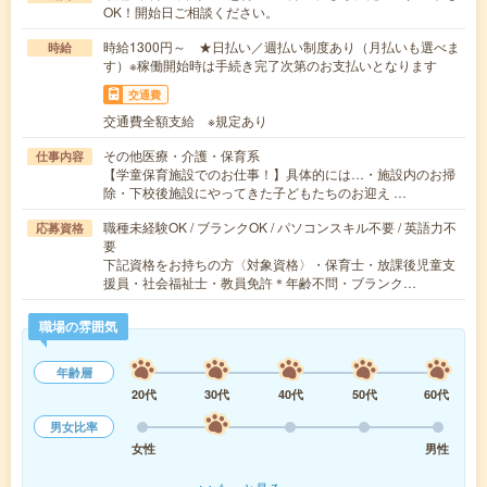
OK！開始日ご相談ください。
時給1300円～ ★日払い／週払い制度あり（月払いも選べま
時給
す）※稼働開始時は手続き完了次第のお支払いとなります
交通費
交通費全額支給 ※規定あり
その他医療・介護・保育系
仕事内容
【学童保育施設でのお仕事！】具体的には…・施設内のお掃
除・下校後施設にやってきた子どもたちのお迎え …
職種未経験OK / ブランクOK / パソコンスキル不要 / 英語力不
応募資格
要
下記資格をお持ちの方〈対象資格〉・保育士・放課後児童支
援員・社会福祉士・教員免許＊年齢不問・ブランク…
職場の雰囲気
年齢層
20代
30代
40代
50代
60代
男女比率
女性
男性