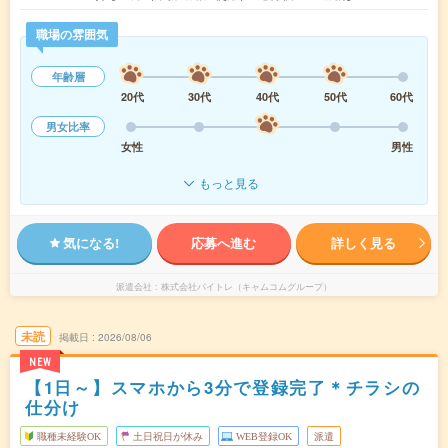
職場の雰囲気
年齢層
20代
30代
40代
50代
60代
男女比率
女性
男性
もっと見る
気になる!
応募へ進む
詳しく見る
派遣会社
株式会社バイトレ（キャムコムグループ）
未読
掲載日
2026/08/06
NEW
【1日～】スマホから3分で登録完了＊チラシの
仕分け
職種未経験OK
土日祝日が休み
WEB登録OK
派遣