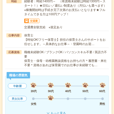
経験者：時給1400円～ （有資格未経験は時給1300円～ス
時給
タート！）★日払い／週払い制度あり（月払いも選べます）
※稼働開始時は手続き完了次第のお支払いとなります★フル
タイムできる方は100円アップ！
交通費
交通費全額支給 ※規定あり
保育士
仕事内容
【時短OK!フリー保育士】担任の保育士さんのサポートをお
任せします。～具体的なお仕事～・登園時のお迎…
職種未経験OK / ブランクOK / パソコンスキル不要 / 英語力不
応募資格
要
保育士・保母・幼稚園教諭資格をお持ちの方＊履歴書・来社
不要＊資格があれば保育園でのお仕事が未経験でも…
職場の雰囲気
年齢層
20代
30代
40代
50代
60代
男女比率
女性
男性
もっと見る