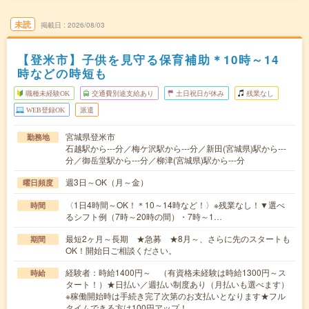
未読
掲載日
2026/08/03
【登米市】子供を見守る保育補助＊10時～14
時などの時短も
職種未経験OK
交通費別途支給あり
土日祝日が休み
残業なし
WEB登録OK
派遣
宮城県登米市
勤務地
石越駅から---分／梅ケ沢駅から---分／新田(宮城県)駅から---
分／御岳堂駅から---分／柳津(宮城県)駅から---分
週3日～OK（月～金）
曜日頻度
〈1日4時間～OK！＊10～14時など！〉※残業なし！▼選べ
時間
るシフト例（7時～20時の間）・7時～1…
最短2ヶ月～長期 ★急募 ★8月～、さらに先のスタートも
期間
OK！開始日ご相談ください。
経験者：時給1400円～ （有資格未経験は時給1300円～ス
時給
タート！）★日払い／週払い制度あり（月払いも選べます）
※稼働開始時は手続き完了次第のお支払いとなります★フル
タイムできる方は100円アップ！