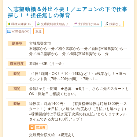
＼志望動機＆外出不要！／エアコンの下で仕事
探し！＊担任無しの保育
職種未経験OK
交通費別途支給あり
土日祝日が休み
残業なし
WEB登録OK
派遣
宮城県登米市
勤務地
石越駅から---分／梅ケ沢駅から---分／新田(宮城県)駅から---
分／御岳堂駅から---分／柳津(宮城県)駅から---分
週3日～OK（月～金）
曜日頻度
〈1日4時間～OK！＊10～14時など！〉※残業なし！▼選べ
時間
るシフト例（7時～20時の間）・7時～1…
最短2ヶ月～長期 ★急募 ★8月～、さらに先のスタートも
期間
OK！開始日ご相談ください。
経験者：時給1400円～ （有資格未経験は時給1300円～ス
時給
タート！）★日払い／週払い制度あり（月払いも選べます）
※稼働開始時は手続き完了次第のお支払いとなります★フル
タイムできる方は100円アップ！
交通費
交通費全額支給 ※規定あり