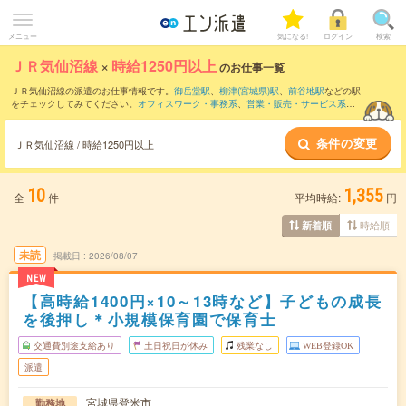
メニュー
気になる!
ログイン
検索
ＪＲ気仙沼線
×
時給1250円以上
のお仕事一覧
ＪＲ気仙沼線の派遣のお仕事情報です。
御岳堂駅
、
柳津(宮城県)駅
、
前谷地駅
などの駅
をチェックしてみてください。
オフィスワーク・事務系
、
営業・販売・サービス系
、
クリエイティブ系
などのお仕事を取り揃えています。さらに、
短期
・
単発
などの期間
や、
職種未経験OK
などのこだわり条件で絞り込んでいただけます。
条件の変更
ＪＲ気仙沼線 / 時給1250円以上
10
1,355
全
件
平均時給:
円
時給順
新着順
未読
掲載日
2026/08/07
NEW
【高時給1400円×10～13時など】子どもの成長
を後押し＊小規模保育園で保育士
交通費別途支給あり
土日祝日が休み
残業なし
WEB登録OK
派遣
宮城県登米市
勤務地