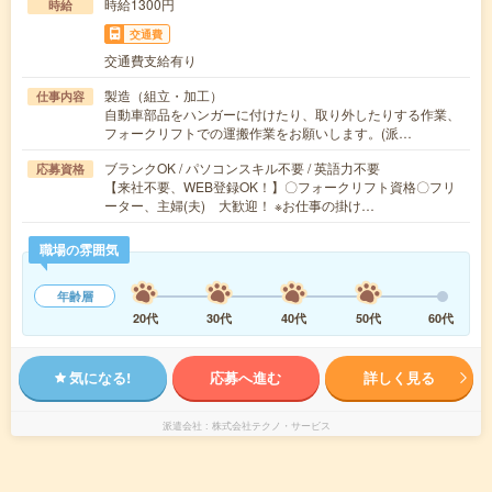
時給1300円
時給
交通費
交通費支給有り
製造（組立・加工）
仕事内容
自動車部品をハンガーに付けたり、取り外したりする作業、
フォークリフトでの運搬作業をお願いします。(派…
ブランクOK / パソコンスキル不要 / 英語力不要
応募資格
【来社不要、WEB登録OK！】〇フォークリフト資格〇フリ
ーター、主婦(夫) 大歓迎！ ※お仕事の掛け…
職場の雰囲気
年齢層
20代
30代
40代
50代
60代
気になる!
応募へ進む
詳しく見る
派遣会社
株式会社テクノ・サービス