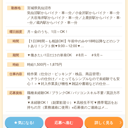
宮城県気仙沼市
勤務地
気仙沼駅からバイク・車---分／小金沢駅からバイク・車---分
／大谷海岸駅からバイク・車---分／上鹿折駅からバイク・車-
--分／蔵内駅からバイク・車---分
月～金のうち、1日～OK！
曜日頻度
【1日3時間～も相談OK!】午前中のみや18時以降などのシフ
時間
トあり！シフト例▼9:00～12:00▼…
▼働きたい1日だけの単発OK ＃8月～ ＃9月～
期間
時給1,500円～1,875円
時給
軽作業（仕分け・ピッキング・検品、商品管理）
仕事内容
＼チラシの仕分け／＜とってもシンプルなので未経験でも安
心！＞▼封入作業及び梱包▼雑誌や書籍などの仕分…
職種未経験OK / ブランクOK / パソコンスキル不要 / 英語力不
応募資格
要
▼未経験OK！（副業歓迎☆）▼高校生不可▼携帯電話をお
持ちの方（業務連絡に使用）※応募後のご連絡はメ…
気になる!
応募へ進む
詳しく見る