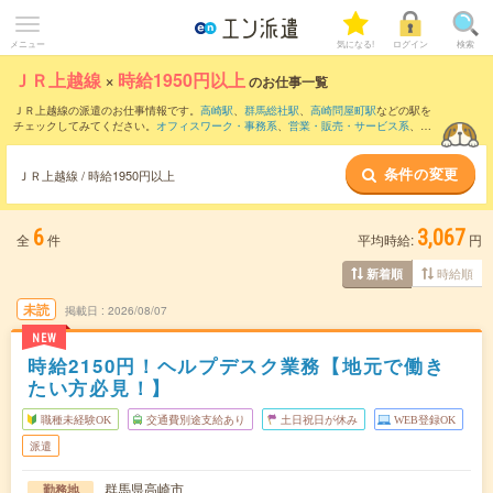
メニュー
気になる!
ログイン
検索
ＪＲ上越線
×
時給1950円以上
のお仕事一覧
ＪＲ上越線の派遣のお仕事情報です。
高崎駅
、
群馬総社駅
、
高崎問屋町駅
などの駅を
チェックしてみてください。
オフィスワーク・事務系
、
営業・販売・サービス系
、
ク
リエイティブ系
などのお仕事を取り揃えています。さらに、
短期
・
単発
などの期間
や、
職種未経験OK
などのこだわり条件で絞り込んでいただけます。
条件の変更
ＪＲ上越線 / 時給1950円以上
6
3,067
全
件
平均時給:
円
時給順
新着順
未読
掲載日
2026/08/07
NEW
時給2150円！ヘルプデスク業務【地元で働き
たい方必見！】
職種未経験OK
交通費別途支給あり
土日祝日が休み
WEB登録OK
派遣
群馬県高崎市
勤務地