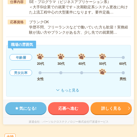
SE・プログラマ（ビジネスアプリケーション系）
仕事内容
＜大手SI企業での就業です＞次期勘定系システム更改に向け
た上流工程中心の大型案件になります。要件定義…
ブランクOK
応募資格
学歴不問、フリーランスなどで働いていた方も歓迎！実務経
験が浅い方やブランクがある方、少し先での就業開…
職場の雰囲気
年齢層
20代
30代
40代
50代
60代
男女比率
女性
男性
もっと見る
気になる!
応募へ進む
詳しく見る
派遣会社
パーソルクロステクノロジー株式会社IT派遣サービス
未読