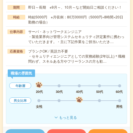
即日～長期 ※9月～、10月～など開始日ご相談ください！
期間
時給5000円 ※月収例：80万0000円（5000円×8時間×20日
時給
勤務の場合）
サーバ・ネットワークエンジニア
仕事内容
・製造業界向け管理システムセキュリティ評定案件に携わっ
ていただきます。・主に下記作業をご担当いただき…
ブランクOK / 英語力不要
応募資格
・セキュリティエンジニアとしての実務経験(2年以上)＊職種
問わず、スキルある方やフリーランスの方も歓…
職場の雰囲気
年齢層
20代
30代
40代
50代
60代
男女比率
女性
男性
もっと見る