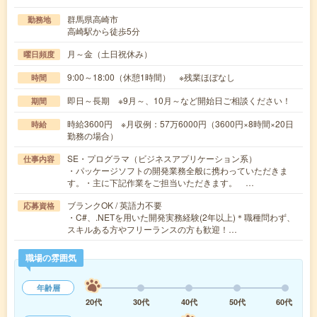
群馬県高崎市
勤務地
高崎駅から徒歩5分
月～金（土日祝休み）
曜日頻度
9:00～18:00（休憩1時間） ※残業ほぼなし
時間
即日～長期 ※9月～、10月～など開始日ご相談ください！
期間
時給3600円 ※月収例：57万6000円（3600円×8時間×20日
時給
勤務の場合）
SE・プログラマ（ビジネスアプリケーション系）
仕事内容
・パッケージソフトの開発業務全般に携わっていただきま
す。・主に下記作業をご担当いただきます。 …
ブランクOK / 英語力不要
応募資格
・C#、.NETを用いた開発実務経験(2年以上)＊職種問わず、
スキルある方やフリーランスの方も歓迎！…
職場の雰囲気
年齢層
20代
30代
40代
50代
60代