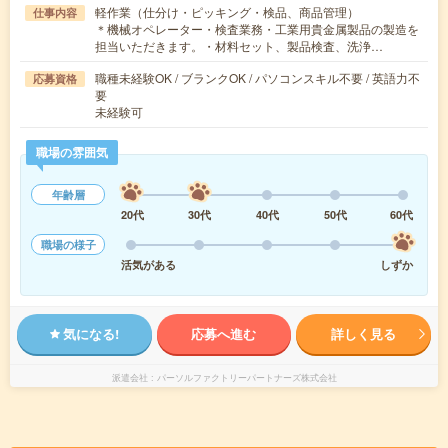
軽作業（仕分け・ピッキング・検品、商品管理）
仕事内容
＊機械オペレーター・検査業務・工業用貴金属製品の製造を
担当いただきます。・材料セット、製品検査、洗浄…
職種未経験OK / ブランクOK / パソコンスキル不要 / 英語力不
応募資格
要
未経験可
職場の雰囲気
年齢層
20代
30代
40代
50代
60代
職場の様子
活気がある
しずか
気になる!
応募へ進む
詳しく見る
派遣会社
パーソルファクトリーパートナーズ株式会社