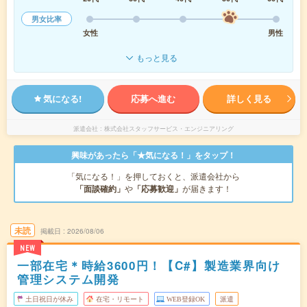
男女比率
女性
男性
もっと見る
気になる!
応募へ進む
詳しく見る
派遣会社
株式会社スタッフサービス・エンジニアリング
興味があったら「★気になる！」をタップ！
「気になる！」を押しておくと、派遣会社から
「面談確約」
や
「応募歓迎」
が届きます！
未読
掲載日
2026/08/06
NEW
一部在宅＊時給3600円！【C#】製造業界向け
管理システム開発
土日祝日が休み
在宅・リモート
WEB登録OK
派遣