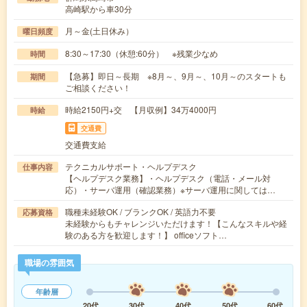
高崎駅から車30分
月～金(土日休み）
曜日頻度
8:30～17:30（休憩:60分） ※残業少なめ
時間
【急募】即日～長期 ※8月～、9月～、10月～のスタートも
期間
ご相談ください！
時給2150円+交 【月収例】34万4000円
時給
交通費
交通費支給
テクニカルサポート・ヘルプデスク
仕事内容
【ヘルプデスク業務】・ヘルプデスク（電話・メール対
応）・サーバ運用（確認業務）※サーバ運用に関しては…
職種未経験OK / ブランクOK / 英語力不要
応募資格
未経験からもチャレンジいただけます！【こんなスキルや経
験のある方を歓迎します！】 officeソフト…
職場の雰囲気
年齢層
20代
30代
40代
50代
60代