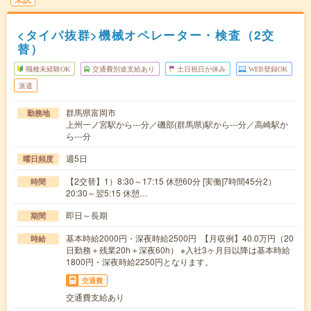
<タイパ抜群>機械オペレーター・検査（2交
替）
職種未経験OK
交通費別途支給あり
土日祝日が休み
WEB登録OK
派遣
群馬県富岡市
勤務地
上州一ノ宮駅から---分／磯部(群馬県)駅から---分／高崎駅か
ら---分
週5日
曜日頻度
【2交替】1）8:30～17:15 休憩60分 [実働]7時間45分2）
時間
20:30～翌5:15 休憩…
即日～長期
期間
基本時給2000円・深夜時給2500円 【月収例】40.0万円（20
時給
日勤務＋残業20h＋深夜60h） ※入社3ヶ月目以降は基本時給
1800円・深夜時給2250円となります。
交通費
交通費支給あり