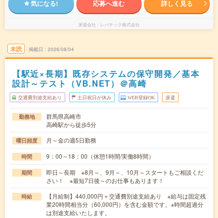
気になる!
応募へ進む
詳しく見る
派遣会社
レバテック株式会社
未読
掲載日
2026/08/04
【駅近×長期】既存システムの保守開発／基本
設計～テスト（VB.NET）＠高崎
交通費別途支給あり
土日祝日が休み
WEB登録OK
派遣
群馬県高崎市
勤務地
高崎駅から徒歩5分
月～金の週5日勤務
曜日頻度
9：00～18：00（休憩1時間/実働8時間）
時間
即日～長期 ※8月～、9月～、10月～スタートもご相談くだ
期間
さい！ ※最短7日後～のお仕事もあります！
【月給制】440,000円＋交通費別途支給あり ※給与は固定残
時給
業20時間相当分（60,000円）を含む金額です。※時間超過分
は別途支給いたします。