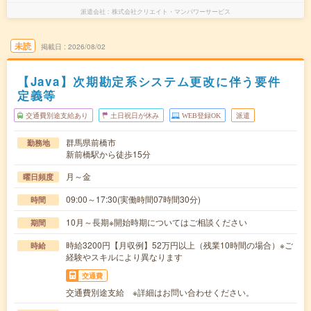
派遣会社
株式会社クリエイト・マンパワーサービス
未読
掲載日
2026/08/02
【Java】次期勘定系システム更改に伴う要件
定義等
交通費別途支給あり
土日祝日が休み
WEB登録OK
派遣
群馬県前橋市
勤務地
新前橋駅から徒歩15分
月～金
曜日頻度
09:00～17:30(実働時間07時間30分)
時間
10月～長期※開始時期についてはご相談ください
期間
時給3200円【月収例】52万円以上（残業10時間の場合）※ご
時給
経験やスキルにより異なります
交通費
交通費別途支給 ※詳細はお問い合わせください。