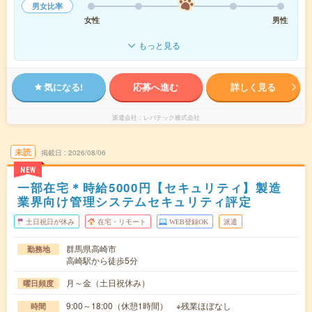
男女比率
女性
男性
もっと見る
気になる!
応募へ進む
詳しく見る
派遣会社
レバテック株式会社
未読
掲載日
2026/08/06
NEW
一部在宅＊時給5000円【セキュリティ】製造
業界向け管理システムセキュリティ評定
土日祝日が休み
在宅・リモート
WEB登録OK
派遣
群馬県高崎市
勤務地
高崎駅から徒歩5分
月～金（土日祝休み）
曜日頻度
9:00～18:00（休憩1時間） ※残業ほぼなし
時間