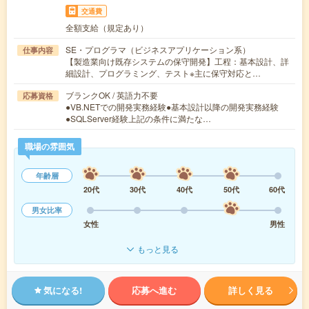
交通費
全額支給（規定あり）
SE・プログラマ（ビジネスアプリケーション系）
仕事内容
【製造業向け既存システムの保守開発】工程：基本設計、詳
細設計、プログラミング、テスト※主に保守対応と…
ブランクOK / 英語力不要
応募資格
●VB.NETでの開発実務経験●基本設計以降の開発実務経験
●SQLServer経験上記の条件に満たな…
職場の雰囲気
年齢層
20代
30代
40代
50代
60代
男女比率
女性
男性
もっと見る
気になる!
応募へ進む
詳しく見る