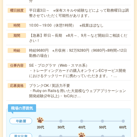
分
平日週3日～ ※保有スキルや経験などによって勤務曜日は調
曜日頻度
整させていただく可能性があります。
10:00～19:00（休憩1時間） ※残業ほぼなし
時間
【急募】即日～長期 ※8月～、9月～など開始日ご相談くだ
期間
さい！
時給9680円 ※月収例：92万9280円（9680円×8時間×12日
時給
勤務の場合）
SE・プログラマ（Web・スマホ系）
仕事内容
・トレーディングカードの購入オンラインECサービス開発
におけるテックリードに携わっていただきます。・…
ブランクOK / 英語力不要
応募資格
・Ruby on Railsを用いた大規模なウェブアプリケーション
開発経験(2年以上)・ toC向け…
職場の雰囲気
年齢層
20代
30代
40代
50代
60代
男女比率