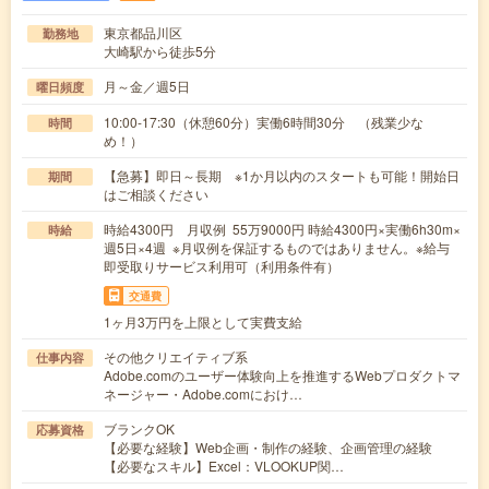
東京都品川区
勤務地
大崎駅から徒歩5分
月～金／週5日
曜日頻度
10:00-17:30（休憩60分）実働6時間30分 （残業少な
時間
め！）
【急募】即日～長期 ※1か月以内のスタートも可能！開始日
期間
はご相談ください
時給4300円 月収例 55万9000円 時給4300円×実働6h30m×
時給
週5日×4週 ※月収例を保証するものではありません。※給与
即受取りサービス利用可（利用条件有）
交通費
1ヶ月3万円を上限として実費支給
その他クリエイティブ系
仕事内容
Adobe.comのユーザー体験向上を推進するWebプロダクトマ
ネージャー・Adobe.comにおけ…
ブランクOK
応募資格
【必要な経験】Web企画・制作の経験、企画管理の経験
【必要なスキル】Excel：VLOOKUP関…