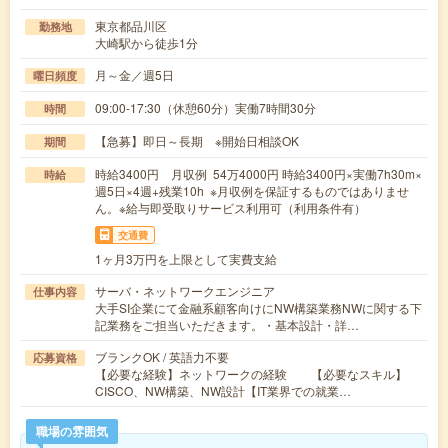
東京都品川区
勤務地
大崎駅から徒歩1分
月～金／週5日
曜日頻度
09:00-17:30（休憩60分）実働7時間30分
時間
【急募】即日～長期 ※開始日相談OK
期間
時給3400円 月収例 54万4000円 時給3400円×実働7h30m×
時給
週5日×4週+残業10h ※月収例を保証するものではありませ
ん。※給与即受取りサービス利用可（利用条件有）
交通費
1ヶ月3万円を上限として実費支給
サーバ・ネットワークエンジニア
仕事内容
大手SI企業にて金融系顧客向けにNW構築業務NWに関する下
記業務をご担当いただきます。・基本設計・詳…
ブランクOK / 英語力不要
応募資格
【必要な経験】ネットワークの経験 【必要なスキル】
CISCO、NW構築、NW設計【IT業界での就業…
職場の雰囲気