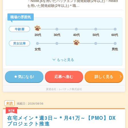
・Node.jsを用いたバックエンド開発経験(2年以上)・React
を用いた開発経験(2年以上)＊職…
職場の雰囲気
年齢層
20代
30代
40代
50代
60代
男女比率
女性
男性
もっと見る
気になる!
応募へ進む
詳しく見る
派遣会社
レバテック株式会社
未読
掲載日
2026/08/06
NEW
在宅メイン＊週3日～＊月41万～【PMO】DX
プロジェクト推進