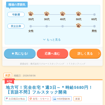
職場の雰囲気
年齢層
20代
30代
40代
50代
60代
男女比率
女性
男性
もっと見る
気になる!
応募へ進む
詳しく見る
派遣会社
株式会社リクルートスタッフィング ＩＴスタッフィング
未読
掲載日
2026/08/06
NEW
地方可！完全在宅＊週3日～＊時給5680円！
【言語不問】フルスタック開発
土日祝日が休み
在宅・リモート
WEB登録OK
派遣