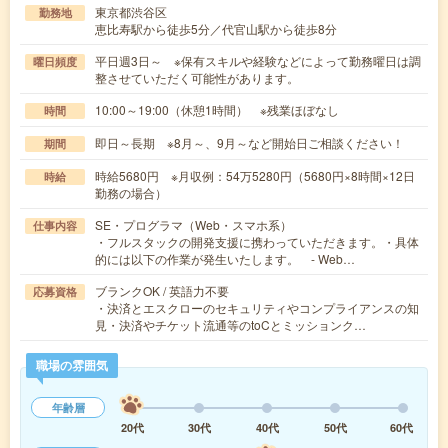
東京都渋谷区
勤務地
恵比寿駅から徒歩5分／代官山駅から徒歩8分
平日週3日～ ※保有スキルや経験などによって勤務曜日は調
曜日頻度
整させていただく可能性があります。
10:00～19:00（休憩1時間） ※残業ほぼなし
時間
即日～長期 ※8月～、9月～など開始日ご相談ください！
期間
時給5680円 ※月収例：54万5280円（5680円×8時間×12日
時給
勤務の場合）
SE・プログラマ（Web・スマホ系）
仕事内容
・フルスタックの開発支援に携わっていただきます。・具体
的には以下の作業が発生いたします。 - Web…
ブランクOK / 英語力不要
応募資格
・決済とエスクローのセキュリティやコンプライアンスの知
見・決済やチケット流通等のtoCとミッションク…
職場の雰囲気
年齢層
20代
30代
40代
50代
60代