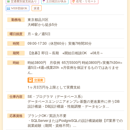
交通費別途支給あり
土日祝日が休み
在宅・リモート
WEB登録OK
派遣
東京都品川区
勤務地
大崎駅から徒歩5分
月～金／週5日
曜日頻度
09:00-17:30（休憩60分）実働7時間30分
時間
【急募】即日～長期 ※開始日相談OK ※08月～
期間
時給3800円 月収例 65万5500円 時給3800円×実働7h30m×
時給
週5日×4週+残業20h ※月収例を保証するものではありませ
ん。
交通費
1ヶ月3万円を上限として実費支給
SE・プログラマ（データベース系）
仕事内容
データベースエンジニアオンプレ基盤の更改案件に伴うDB
設計構築・DB設計構築・性能調整・データセンタ…
ブランクOK / 英語力不要
応募資格
・SQLServerまたはPostgreSQLの設計構築経験【IT業界での
就業経験（期間・資格不問）…