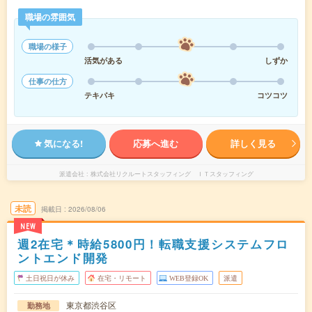
職場の雰囲気
職場の様子
活気がある
しずか
仕事の仕方
テキパキ
コツコツ
気になる!
応募へ進む
詳しく見る
派遣会社
株式会社リクルートスタッフィング ＩＴスタッフィング
未読
掲載日
2026/08/06
NEW
週2在宅＊時給5800円！転職支援システムフロ
ントエンド開発
土日祝日が休み
在宅・リモート
WEB登録OK
派遣
東京都渋谷区
勤務地