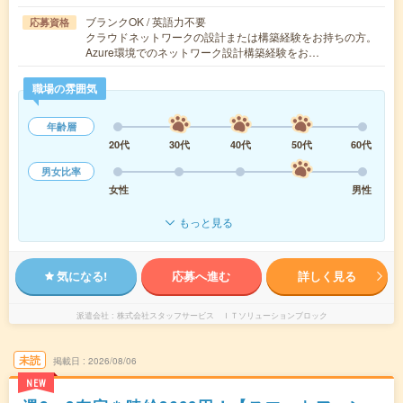
ブランクOK / 英語力不要
応募資格
クラウドネットワークの設計または構築経験をお持ちの方。
Azure環境でのネットワーク設計構築経験をお…
職場の雰囲気
年齢層
20代
30代
40代
50代
60代
男女比率
女性
男性
もっと見る
気になる!
応募へ進む
詳しく見る
派遣会社
株式会社スタッフサービス ＩＴソリューションブロック
未読
掲載日
2026/08/06
NEW