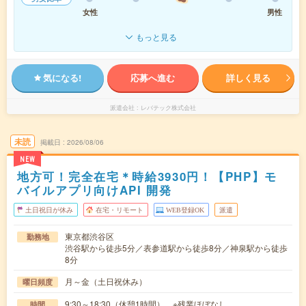
女性
男性
もっと見る
気になる!
応募へ進む
詳しく見る
派遣会社
レバテック株式会社
未読
掲載日
2026/08/06
NEW
地方可！完全在宅＊時給3930円！【PHP】モ
バイルアプリ向けAPI 開発
土日祝日が休み
在宅・リモート
WEB登録OK
派遣
東京都渋谷区
勤務地
渋谷駅から徒歩5分／表参道駅から徒歩8分／神泉駅から徒歩
8分
月～金（土日祝休み）
曜日頻度
9:30～18:30（休憩1時間） ※残業ほぼなし
時間