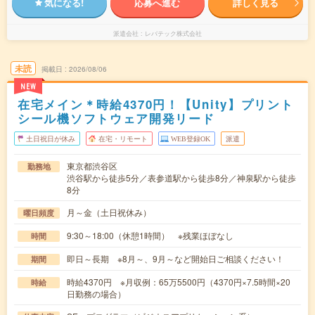
気になる!
応募へ進む
詳しく見る
派遣会社
レバテック株式会社
未読
掲載日
2026/08/06
NEW
在宅メイン＊時給4370円！【Unity】プリント
シール機ソフトウェア開発リード
土日祝日が休み
在宅・リモート
WEB登録OK
派遣
東京都渋谷区
勤務地
渋谷駅から徒歩5分／表参道駅から徒歩8分／神泉駅から徒歩
8分
月～金（土日祝休み）
曜日頻度
9:30～18:00（休憩1時間） ※残業ほぼなし
時間
即日～長期 ※8月～、9月～など開始日ご相談ください！
期間
時給4370円 ※月収例：65万5500円（4370円×7.5時間×20
時給
日勤務の場合）