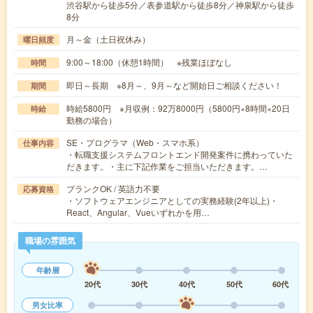
渋谷駅から徒歩5分／表参道駅から徒歩8分／神泉駅から徒歩
8分
月～金（土日祝休み）
曜日頻度
9:00～18:00（休憩1時間） ※残業ほぼなし
時間
即日～長期 ※8月～、9月～など開始日ご相談ください！
期間
時給5800円 ※月収例：92万8000円（5800円×8時間×20日
時給
勤務の場合）
SE・プログラマ（Web・スマホ系）
仕事内容
・転職支援システムフロントエンド開発案件に携わっていた
だきます。・主に下記作業をご担当いただきます。…
ブランクOK / 英語力不要
応募資格
・ソフトウェアエンジニアとしての実務経験(2年以上)・
React、Angular、Vueいずれかを用…
職場の雰囲気
年齢層
20代
30代
40代
50代
60代
男女比率