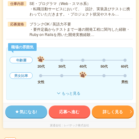
SE・プログラマ（Web・スマホ系）
仕事内容
・転職活動サービスにおいて、 設計、実装及びテストに携
わっていただきます。・プロジェクト状況やスキル…
ブランクOK / 英語力不要
応募資格
・要件定義からテストまで一連の開発工程に関与した経験・
Ruby on Railsを用いた開発実務経験…
職場の雰囲気
年齢層
20代
30代
40代
50代
60代
男女比率
女性
男性
もっと見る
気になる!
応募へ進む
詳しく見る
派遣会社
レバテック株式会社