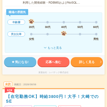
利用した開発経験・RDBMSおよびNoSQL…
職場の雰囲気
年齢層
20代
30代
40代
50代
60代
男女比率
女性
男性
もっと見る
気になる!
応募へ進む
詳しく見る
派遣会社
レバテック株式会社
未読
掲載日
2026/08/06
NEW
【在宅勤務OK】時給3800円！大手！大崎での
SE