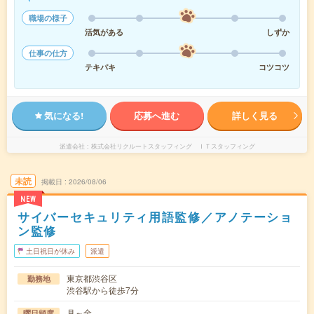
職場の様子
活気がある
しずか
仕事の仕方
テキパキ
コツコツ
気になる!
応募へ進む
詳しく見る
派遣会社
株式会社リクルートスタッフィング ＩＴスタッフィング
未読
掲載日
2026/08/06
NEW
サイバーセキュリティ用語監修／アノテーショ
ン監修
土日祝日が休み
派遣
東京都渋谷区
勤務地
渋谷駅から徒歩7分
月～金
曜日頻度