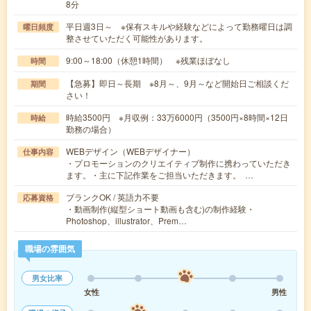
8分
平日週3日～ ※保有スキルや経験などによって勤務曜日は調
曜日頻度
整させていただく可能性があります。
9:00～18:00（休憩1時間） ※残業ほぼなし
時間
【急募】即日～長期 ※8月～、9月～など開始日ご相談くだ
期間
さい！
時給3500円 ※月収例：33万6000円（3500円×8時間×12日
時給
勤務の場合）
WEBデザイン（WEBデザイナー）
仕事内容
・プロモーションのクリエイティブ制作に携わっていただき
ます。・主に下記作業をご担当いただきます。 …
ブランクOK / 英語力不要
応募資格
・動画制作(縦型ショート動画も含む)の制作経験・
Photoshop、illustrator、Prem…
職場の雰囲気
男女比率
女性
男性