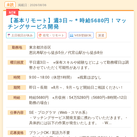
未読
掲載日
2026/08/06
NEW
【基本リモート】週3日～＊時給5680円！マッ
チングサービス開発
土日祝日が休み
在宅・リモート
WEB登録OK
派遣
東京都渋谷区
勤務地
恵比寿駅から徒歩5分／代官山駅から徒歩8分
平日週3日～ ※保有スキルや経験などによって勤務曜日は調
曜日頻度
整させていただく可能性があります。
9:00～18:00（休憩1時間） ※残業ほぼなし
時間
即日～長期 ※8月～、9月～など開始日ご相談ください！
期間
時給5680円 ※月収例：54万5280円（5680円×8時間×12日
時給
勤務の場合）
SE・プログラマ（Web・スマホ系）
仕事内容
・マッチングサービス開発支援に携わっていただきます。・
具体的には以下の作業が発生いたします。 - W…
ブランクOK / 英語力不要
応募資格