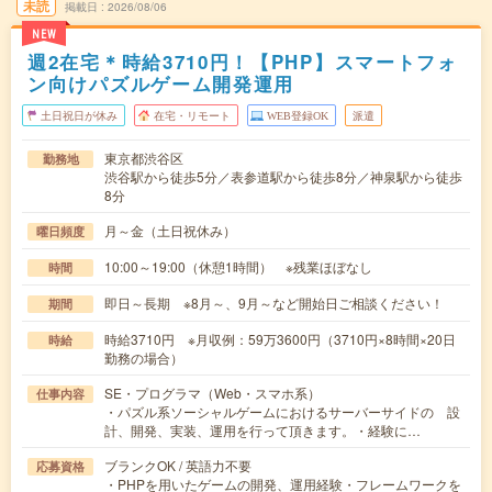
未読
掲載日
2026/08/06
NEW
週2在宅＊時給3710円！【PHP】スマートフォ
ン向けパズルゲーム開発運用
土日祝日が休み
在宅・リモート
WEB登録OK
派遣
東京都渋谷区
勤務地
渋谷駅から徒歩5分／表参道駅から徒歩8分／神泉駅から徒歩
8分
月～金（土日祝休み）
曜日頻度
10:00～19:00（休憩1時間） ※残業ほぼなし
時間
即日～長期 ※8月～、9月～など開始日ご相談ください！
期間
時給3710円 ※月収例：59万3600円（3710円×8時間×20日
時給
勤務の場合）
SE・プログラマ（Web・スマホ系）
仕事内容
・パズル系ソーシャルゲームにおけるサーバーサイドの 設
計、開発、実装、運用を行って頂きます。・経験に…
ブランクOK / 英語力不要
応募資格
・PHPを用いたゲームの開発、運用経験・フレームワークを