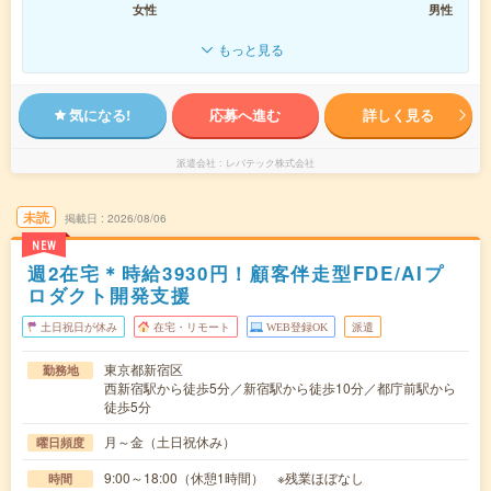
女性
男性
もっと見る
気になる!
応募へ進む
詳しく見る
派遣会社
レバテック株式会社
未読
掲載日
2026/08/06
NEW
週2在宅＊時給3930円！顧客伴走型FDE/AIプ
ロダクト開発支援
土日祝日が休み
在宅・リモート
WEB登録OK
派遣
東京都新宿区
勤務地
西新宿駅から徒歩5分／新宿駅から徒歩10分／都庁前駅から
徒歩5分
月～金（土日祝休み）
曜日頻度
9:00～18:00（休憩1時間） ※残業ほぼなし
時間