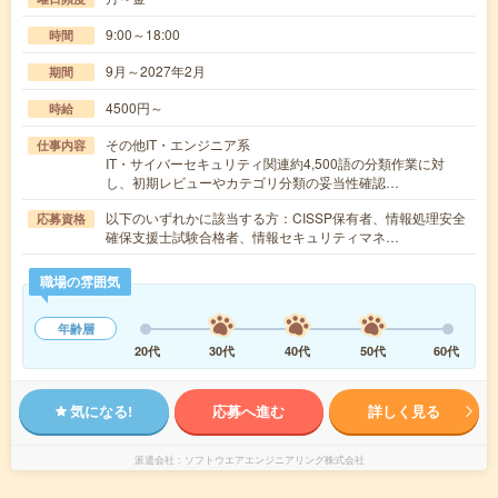
9:00～18:00
時間
9月～2027年2月
期間
4500円～
時給
その他IT・エンジニア系
仕事内容
IT・サイバーセキュリティ関連約4,500語の分類作業に対
し、初期レビューやカテゴリ分類の妥当性確認…
以下のいずれかに該当する方：CISSP保有者、情報処理安全
応募資格
確保支援士試験合格者、情報セキュリティマネ…
職場の雰囲気
年齢層
20代
30代
40代
50代
60代
気になる!
応募へ進む
詳しく見る
派遣会社
ソフトウエアエンジニアリング株式会社