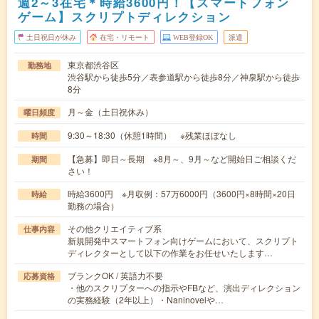
週2～3在宅＊時給3600円！【スマートフォン
ゲーム】スクリプトディレクション
土日祝日が休み
在宅・リモート
WEB登録OK
派遣
東京都渋谷区
勤務地
渋谷駅から徒歩5分／表参道駅から徒歩8分／神泉駅から徒歩
8分
月～金（土日祝休み）
曜日頻度
9:30～18:30（休憩1時間） ※残業ほぼなし
時間
【急募】即日～長期 ※8月～、9月～など開始日ご相談くだ
期間
さい！
時給3600円 ※月収例：57万6000円（3600円×8時間×20日
時給
勤務の場合）
その他クリエイティブ系
仕事内容
新規開発中スマートフォン向けゲームにおいて、スクリプト
ディレクターとして以下の作業をお任せいたします…
ブランクOK / 英語力不要
応募資格
・他のスクリプターへの指示やFBなど、演出ディレクション
の実務経験（2年以上）・Naninovelや…