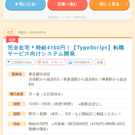
気になる!
応募へ進む
詳しく見る
派遣会社
レバテック株式会社
未読
掲載日
2026/08/06
NEW
完全在宅＊時給4150円！【TypeScript】転職
サービス向けシステム開発
土日祝日が休み
在宅・リモート
WEB登録OK
派遣
東京都渋谷区
勤務地
渋谷駅から徒歩5分／表参道駅から徒歩8分／神泉駅から徒歩
8分
月～金（土日祝休み）
曜日頻度
10:00～19:00（休憩1時間） ※残業ほぼなし
時間
即日～長期 ※8月～、9月～など開始日ご相談ください！
期間
時給4150円 ※月収例：66万4000円（4150円×8時間×20日
時給
勤務の場合）