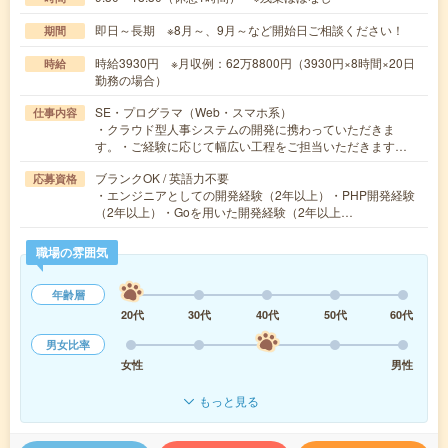
即日～長期 ※8月～、9月～など開始日ご相談ください！
期間
時給3930円 ※月収例：62万8800円（3930円×8時間×20日
時給
勤務の場合）
SE・プログラマ（Web・スマホ系）
仕事内容
・クラウド型人事システムの開発に携わっていただきま
す。・ご経験に応じて幅広い工程をご担当いただきます…
ブランクOK / 英語力不要
応募資格
・エンジニアとしての開発経験（2年以上）・PHP開発経験
（2年以上）・Goを用いた開発経験（2年以上…
職場の雰囲気
年齢層
20代
30代
40代
50代
60代
男女比率
女性
男性
もっと見る