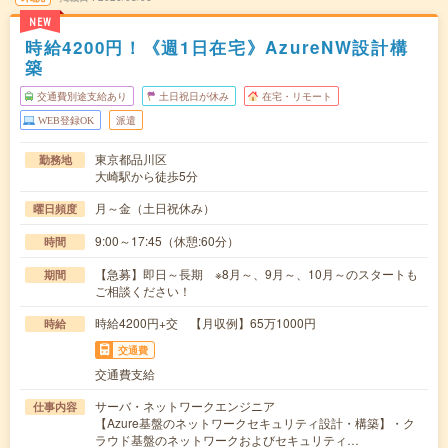
NEW
時給4200円！《週1日在宅》AzureNW設計構
築
交通費別途支給あり
土日祝日が休み
在宅・リモート
WEB登録OK
派遣
東京都品川区
勤務地
大崎駅から徒歩5分
月～金（土日祝休み）
曜日頻度
9:00～17:45（休憩:60分）
時間
【急募】即日～長期 ※8月～、9月～、10月～のスタートも
期間
ご相談ください！
時給4200円+交 【月収例】65万1000円
時給
交通費
交通費支給
サーバ・ネットワークエンジニア
仕事内容
【Azure基盤のネットワークセキュリティ設計・構築】・ク
ラウド基盤のネットワークおよびセキュリティ…