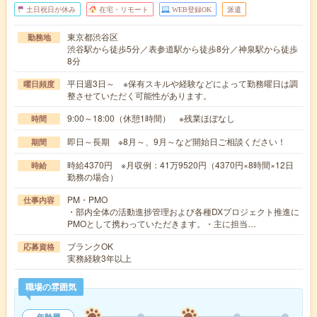
土日祝日が休み
在宅・リモート
WEB登録OK
派遣
東京都渋谷区
勤務地
渋谷駅から徒歩5分／表参道駅から徒歩8分／神泉駅から徒歩
8分
平日週3日～ ※保有スキルや経験などによって勤務曜日は調
曜日頻度
整させていただく可能性があります。
9:00～18:00（休憩1時間） ※残業ほぼなし
時間
即日～長期 ※8月～、9月～など開始日ご相談ください！
期間
時給4370円 ※月収例：41万9520円（4370円×8時間×12日
時給
勤務の場合）
PM・PMO
仕事内容
・部内全体の活動進捗管理および各種DXプロジェクト推進に
PMOとして携わっていただきます。・主に担当…
ブランクOK
応募資格
実務経験3年以上
職場の雰囲気
年齢層