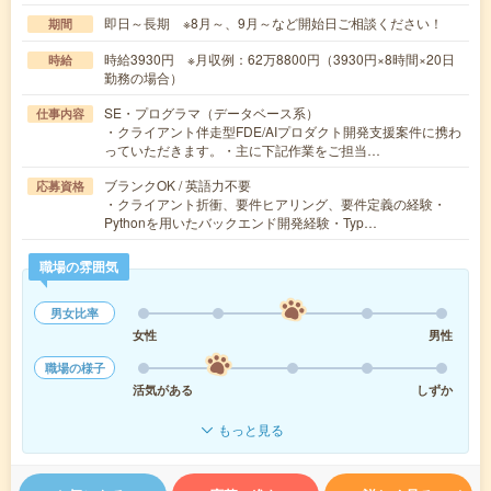
即日～長期 ※8月～、9月～など開始日ご相談ください！
期間
時給3930円 ※月収例：62万8800円（3930円×8時間×20日
時給
勤務の場合）
SE・プログラマ（データベース系）
仕事内容
・クライアント伴走型FDE/AIプロダクト開発支援案件に携わ
っていただきます。・主に下記作業をご担当…
ブランクOK / 英語力不要
応募資格
・クライアント折衝、要件ヒアリング、要件定義の経験・
Pythonを用いたバックエンド開発経験・Typ…
職場の雰囲気
男女比率
女性
男性
職場の様子
活気がある
しずか
もっと見る