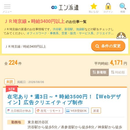
メニュー
気になる!
ログイン
検索
ＪＲ埼京線
×
時給3400円以上
のお仕事一覧
ＪＲ埼京線の派遣のお仕事情報です。
渋谷駅
、
新宿駅
、
池袋駅
などの駅をチェックし
てみてください。
オフィスワーク・事務系
、
営業・販売・サービス系
、
クリエイティ
ブ系
などのお仕事を取り揃えています。さらに、
短期
・
単発
などの期間や、
職種未経
験OK
などのこだわり条件で絞り込んでいただけます。
条件の変更
ＪＲ埼京線 / 時給3400円以上
224
4,171
全
件
平均時給:
円
時給順
新着順
未読
掲載日
2026/08/06
NEW
在宅あり＊週3日～＊時給3500円！【Webデザ
イン】広告クリエイティブ制作
土日祝日が休み
在宅・リモート
WEB登録OK
派遣
東京都渋谷区
勤務地
渋谷駅から徒歩5分／表参道駅から徒歩8分／神泉駅から徒歩