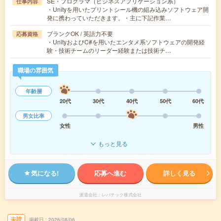
SE・プログラマ（ビジネスアプリケーション系）
仕事内容
・Unityを用いたプリントシール機の組み込みソフトウェア開
発に携わっていただきます。・主に下記作業…
ブランクOK / 英語力不要
応募資格
・UnityおよびC#を用いたエンタメ系ソフトウェアの開発経
験・技術チームのリーダー経験または技術チ…
職場の雰囲気
年齢層
20代
30代
40代
50代
60代
男女比率
女性
男性
もっと見る
気になる!
応募へ進む
詳しく見る
派遣会社
レバテック株式会社
未読
掲載日
2026/08/06