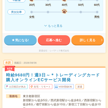
20代
30代
40代
50代
60代
男女比率
女性
男性
もっと見る
気になる!
応募へ進む
詳しく見る
派遣会社
レバテック株式会社
未読
掲載日
2026/08/06
NEW
時給9680円！週3日～＊トレーディングカード
購入オンラインECサービス開発
土日祝日が休み
在宅・リモート
WEB登録OK
派遣
東京都新宿区
勤務地
新宿駅から徒歩5分／西武新宿駅から徒歩8分／西新宿駅から
徒歩8分／都庁前駅から徒歩10分／新宿三丁目駅から徒歩10