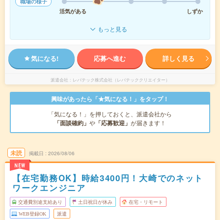
職場の様子
活気がある
しずか
もっと見る
気になる!
応募へ進む
詳しく見る
派遣会社
レバテック株式会社（レバテッククリエイター）
興味があったら「★気になる！」をタップ！
「気になる！」を押しておくと、派遣会社から
「面談確約」
や
「応募歓迎」
が届きます！
未読
掲載日
2026/08/06
NEW
【在宅勤務OK】時給3400円！大崎でのネット
ワークエンジニア
交通費別途支給あり
土日祝日が休み
在宅・リモート
WEB登録OK
派遣