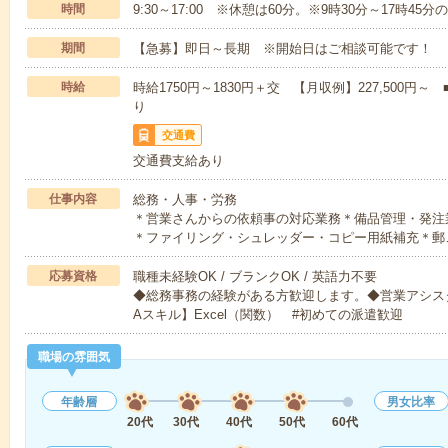
時間
9:30～17:00 ※休憩は60分。※9時30分～17時4
期間
【急募】即日～長期 ※開始日はご相談可能です！
時給
時給1750円～1830円＋交 【月収例】227,500
り
交通費
交通費支給あり
仕事内容
総務・人事・労務
＊営業さんからの依頼事の対応業務＊備品管理・発注業
＊ファイリング・シュレッダー・コピー用紙補充＊郵
応募資格
職種未経験OK / ブランクOK / 英語力不要
◆総務事務の経験がある方歓迎します。◆営業アシス
Aスキル】Excel（関数） #初めての派遣歓迎
職場の雰囲気
年齢層
男女比率
20代
30代
40代
50代
60代