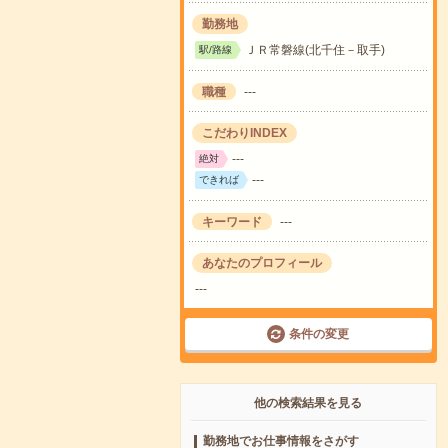
勤務地
ＪＲ常磐線(北千住－取手)
駅/路線
職種
---
こだわりINDEX
---
絶対
---
できれば
キーワード
---
あなたのプロフィール
---
条件の変更
他の検索結果を見る
勤務地でお仕事情報をさがす