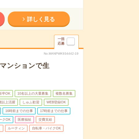
詳しく見る
一括
応募
No.MANPWK934442-19
者マンションで生
新卒OK
10名以上の大量募集
複数名募集
0歳以上活躍
しゅふ歓迎
WEB登録OK
16時前までの仕事
17時前までの仕事
ークOK
医療福祉
交費支給
し
ルーティン
自転車・バイクOK