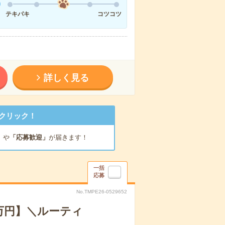
テキパキ
コツコツ
詳しく見る
クリック！
」
や
「応募歓迎」
が届きます！
一括
応募
No.TMPE26-0529652
0万円】＼ルーティ