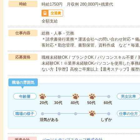
時給
時給1750円 月収例 280,000円+残業代
交通費
全額支給
仕事内容
総務・人事・労務
＊請求書発行業務＊運送会社への問い合わせ対応＊備
客対応＊勤怠管理、書類保管、資料作成 など＊毎週
応募資格
職種未経験OK / ブランクOK / パソコンスキル不要 /
未経験OK！※業界未経験OKパソコンを使用した事
ない方【学歴】高校ご卒業以上【選考ステップ】履歴
職場の雰囲気
年齢層
男女比率
20代
30代
40代
50代
60代
職場の様子
仕事の仕方
活気がある
しずか
パーソルテンプスタッフ株式会社