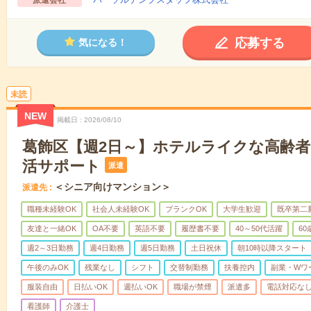
派遣会社
応募する
気になる！
未読
NEW
掲載日
2026/08/10
葛飾区【週2日～】ホテルライクな高齢
活サポート
派遣
＜シニア向けマンション＞
派遣先
職種未経験OK
社会人未経験OK
ブランクOK
大学生歓迎
既卒第二
友達と一緒OK
OA不要
英語不要
履歴書不要
40～50代活躍
6
週2～3日勤務
週4日勤務
週5日勤務
土日祝休
朝10時以降スタート
午後のみOK
残業なし
シフト
交替制勤務
扶養控内
副業・Wワ
服装自由
日払いOK
週払いOK
職場が禁煙
派遣多
電話対応な
看護師
介護士