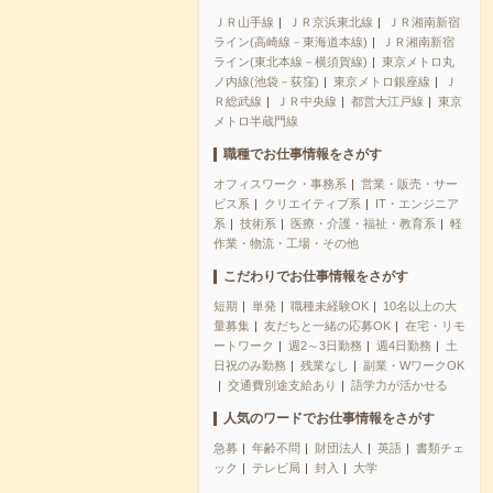
ＪＲ山手線
ＪＲ京浜東北線
ＪＲ湘南新宿
ライン(高崎線－東海道本線)
ＪＲ湘南新宿
ライン(東北本線－横須賀線)
東京メトロ丸
ノ内線(池袋－荻窪)
東京メトロ銀座線
Ｊ
Ｒ総武線
ＪＲ中央線
都営大江戸線
東京
メトロ半蔵門線
職種でお仕事情報をさがす
オフィスワーク・事務系
営業・販売・サー
ビス系
クリエイティブ系
IT・エンジニア
系
技術系
医療・介護・福祉・教育系
軽
作業・物流・工場・その他
こだわりでお仕事情報をさがす
短期
単発
職種未経験OK
10名以上の大
量募集
友だちと一緒の応募OK
在宅・リモ
ートワーク
週2～3日勤務
週4日勤務
土
日祝のみ勤務
残業なし
副業・WワークOK
交通費別途支給あり
語学力が活かせる
人気のワードでお仕事情報をさがす
急募
年齢不問
財団法人
英語
書類チェ
ック
テレビ局
封入
大学