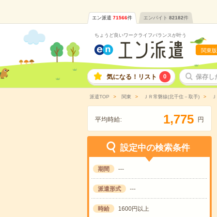
エン派遣
71566
件
エンバイト
82182
件
ちょうど良いワークライフバランスが叶う
関東版
気になる！リスト
0
保存し
派遣TOP
関東
ＪＲ常磐線(北千住－取手)
Ｊ
,
1
7
7
5
平均時給:
円
設定中の検索条件
期間
---
派遣形式
---
時給
1600円以上