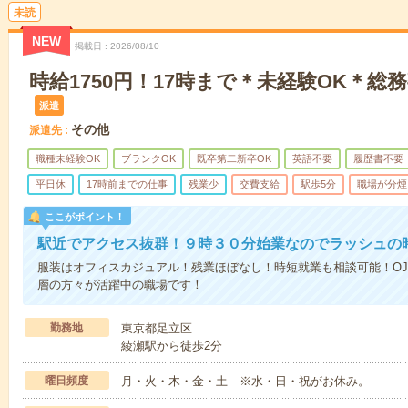
未読
NEW
掲載日
2026/08/10
時給1750円！17時まで＊未経験OK＊総
派遣
その他
派遣先
職種未経験OK
ブランクOK
既卒第二新卒OK
英語不要
履歴書不要
平日休
17時前までの仕事
残業少
交費支給
駅歩5分
職場が分煙
ここがポイント！
駅近でアクセス抜群！９時３０分始業なのでラッシュの
服装はオフィスカジュアル！残業ほぼなし！時短就業も相談可能！OJ
層の方々が活躍中の職場です！
勤務地
東京都足立区
綾瀬駅から徒歩2分
曜日頻度
月・火・木・金・土 ※水・日・祝がお休み。