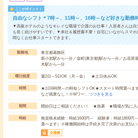
ここがポイント！
自由なシフト＊7時～、11時～、16時～など好きな勤務
▼高級ホテルのようなキレイな職場で介護のお仕事！入居者さんは自
も長く続けやすいです。▼来社＆履歴書不要！自宅にいながらスマホ
間なくお仕事スタートできます。
勤務地
東京都葛飾区
新小岩駅から---分／金町(東京都)駅から---分／お花茶
木駅から---分
曜日頻度
週2日～5日OK（月～金） ★土日休みOK
時間
★1日6時間～の時短シフトOK★スタート時間選べます！7:00～1
など残業なし！※Wワー…
つづきを見る
期間
開始日はご相談ください！ ★急募 ★職場が気に入
時給
無資格未経験：時給1600円～ 経験者：時給1800
選べます）※稼働開始時は手続き完了次第のお支払い
交通費