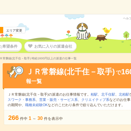
ヘル
エリア変更
た希望条件
お気に入りの派遣会社
Ｒ常磐線(北千住－取手) 時給1600円以上の派遣の仕事一覧
ＪＲ常磐線(北千住－取手)
1
で
報一覧
ＪＲ常磐線(北千住－取手)の派遣のお仕事情報です。
柏駅
、
北千住駅
、
北柏駅
スワーク・事務系
、
営業・販売・サービス系
、
クリエイティブ系
などのお仕事
の期間や、
職種未経験OK
などのこだわり条件で絞り込んでいただけます。
266
1
30
件中
～
件を表示中