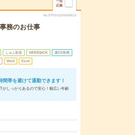
一括
応募
No.STFSV2204409613
務事務のお仕事
しゅふ歓迎
WEB登録OK
週5日勤務
Word
Excel
時間帯を避けて通勤できます！
Tがしっかりあるので安心！幅広い年齢