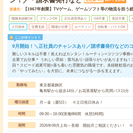
ン！／＊請求書発行など
正社員への
【1967年創業】TVゲーム、ゲームソフト等の物流を担う
派遣先
職種未経験OK
ブランクOK
正社員登用あり
OA不要
英語不要
土日祝休
交費支給
職場が分煙
ルーティン
自転車・バイクOK
ここがポイント！
9月開始！＼正社員のチャンスあり／請求書発行などの
難しいスキルは不要！覚えればカンタン！ルーティン×コツコツ事務
企業でお仕事＊ うれしい昇給・賞与あり↑頑張りがいがありますね！
回＊スピード就業可能○落ち着いた雰囲気の職場です。未経験歓迎の
の「やってみたい」を大切に、未来につながる一歩を支えます。
勤務地
東京都葛飾区
亀有駅から徒歩14分／お花茶屋駅から民間バス11分
曜日頻度
月～金（週5日） ※土日祝日休み！
時間
09:00～18:00(実働8時間 休憩1時間)
期間
2026年09月上旬～長期 開始月ご相談ください！ ※