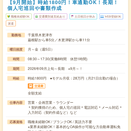
【9月開始】時給1800円！車通勤OK！長期！
個人宅巡回や書類作成
職種未経験OK
交通費別途支給あり
土日祝日が休み
WEB登録OK
派遣
千葉県木更津市
勤務地
巌根駅から車5分／木更津駅から車11分
月～金（週5日）
曜日頻度
08:30～17:30(実働8時間 休憩1時間)
時間
2026年09月上旬～長期 ※9月～！
期間
時給1800円 ●モデル月収：28万円（月21日出勤の場合）
時給
交通費
全額支給
営業・企画営業・ラウンダー
仕事内容
＊契約獲得のため、個人宅の巡回＊電話対応＊メール対応＊
入力対応（契約作成など）など
職種未経験OK / ブランクOK / 英語力不要
応募資格
※業界未経験OK！基本的なOA操作が可能な方自動車運転免