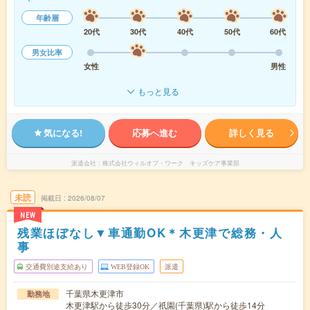
年齢層
20代
30代
40代
50代
60代
男女比率
女性
男性
もっと見る
気になる!
応募へ進む
詳しく見る
派遣会社
株式会社ウィルオブ・ワーク キッズケア事業部
未読
掲載日
2026/08/07
NEW
残業ほぼなし▼車通勤OK＊木更津で総務・人
事
交通費別途支給あり
WEB登録OK
派遣
千葉県木更津市
勤務地
木更津駅から徒歩30分／祇園(千葉県)駅から徒歩14分