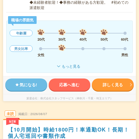
◆未経験者歓迎！◆事務の経験がある方歓迎。 #初めての
派遣歓迎
職場の雰囲気
年齢層
20代
30代
40代
50代
60代
男女比率
女性
男性
もっと見る
気になる!
応募へ進む
詳しく見る
派遣会社
株式会社スタッフサービス（神奈川・千葉・埼玉エリア）
未読
掲載日
2026/08/07
NEW
【10月開始】時給1800円！車通勤OK！長期！
個人宅巡回や書類作成