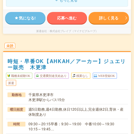
気になる!
応募へ進む
詳しく見る
派遣会社
株式会社ブレイブ（マイナビグループ）
未読
時短・早番OK【AHKAH／アーカー】ジュエリ
ー販売 木更津
職種未経験OK
交通費別途支給あり
残業なし
WEB登録OK
派遣
千葉県木更津市
勤務地
木更津駅からバス15分
週5日勤務,週4日勤務,休日120日以上,完全週休2日,育休・産
曜日頻度
休制度あり
09:30～20:15早番：9:30～19:00 中番10:00～19:30
時間
10:15～19:45…