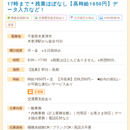
17時まで＊残業ほぼなし【高時給1650円】デ
ータ入力など！
職種未経験OK
交通費別途支給あり
土日祝日が休み
WEB登録OK
派遣
千葉県木更津市
勤務地
木更津駅から徒歩10分
月～金 ※土日祝休み
曜日頻度
9:00～17:00 ※残業はほとんどありません。※休憩60分。
時間
【急募】即日～長期
期間
時給1650円＋交 【月収例】239,250円～ ■給与の前払い
時給
が可能な速払いサービスあり
交通費
交通費支給あり
一般事務
仕事内容
＊内務事務（計上業務全般）｜代理店・お客さま対応｜デー
タ抽出業務｜電話応対など
職種未経験OK / ブランクOK / 英語力不要
応募資格