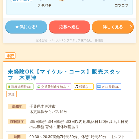
テキパキ
コツコツ
気になる!
応募へ進む
詳しく見る
派遣会社
パーソルテンプスタッフ株式会社 首都圏
未読
未経験OK【マイケル・コース】販売スタッ
フ 木更津
職種未経験OK
交通費別途支給あり
残業なし
WEB登録OK
派遣
千葉県木更津市
勤務地
木更津駅からバス15分
週5日勤務,週4日勤務,週3日以内勤務,休日120日以上,土日祝
曜日頻度
のみ勤務,育休・産休制度あり
09:30～20:30実働7時間30分、休憩1時間30分 【シフト
時間