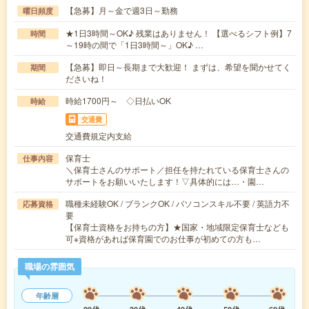
【急募】月～金で週3日～勤務
曜日頻度
★1日3時間～OK♪ 残業はありません！ 【選べるシフト例】7
時間
～19時の間で「1日3時間～」OK♪ …
【急募】即日～長期まで大歓迎！ まずは、希望を聞かせてく
期間
ださいね！
時給1700円～ ◇日払いOK
時給
交通費
交通費規定内支給
保育士
仕事内容
＼保育士さんのサポート／担任を持たれている保育士さんの
サポートをお願いいたします！▽具体的には…・園…
職種未経験OK / ブランクOK / パソコンスキル不要 / 英語力不
応募資格
要
【保育士資格をお持ちの方】★国家・地域限定保育士なども
可※資格があれば保育園でのお仕事が初めての方も…
職場の雰囲気
年齢層