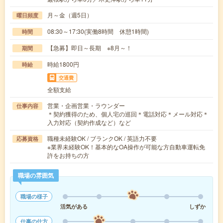
月～金（週5日）
曜日頻度
08:30～17:30(実働8時間 休憩1時間)
時間
【急募】即日～長期 ※8月～！
期間
時給1800円
時給
交通費
全額支給
営業・企画営業・ラウンダー
仕事内容
＊契約獲得のため、個人宅の巡回＊電話対応＊メール対応＊
入力対応（契約作成など）など
職種未経験OK / ブランクOK / 英語力不要
応募資格
※業界未経験OK！基本的なOA操作が可能な方自動車運転免
許をお持ちの方
職場の雰囲気
職場の様子
活気がある
しずか
仕事の仕方