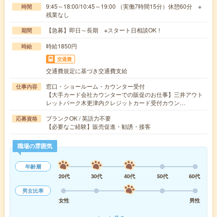
9:45～18:00/10:45～19:00 （実働7時間15分）休憩60分 ※
時間
残業なし
【急募】即日～長期 ※スタート日相談OK！
期間
時給1850円
時給
交通費
交通費規定に基づき交通費支給
窓口・ショールーム・カウンター受付
仕事内容
【大手カード会社カウンターでの販促のお仕事】三井アウト
レットパーク木更津内クレジットカード受付カウン…
ブランクOK / 英語力不要
応募資格
【必要なご経験】販売促進・勧誘・接客
職場の雰囲気
年齢層
20代
30代
40代
50代
60代
男女比率
女性
男性