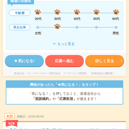
職場の雰囲気
年齢層
20代
30代
40代
50代
60代
男女比率
女性
男性
もっと見る
気になる!
応募へ進む
詳しく見る
派遣会社
マンパワーグループ株式会社 ケアサービス事業部 （医療福祉介護関連）
興味があったら「★気になる！」をタップ！
「気になる！」を押しておくと、派遣会社から
「面談確約」
や
「応募歓迎」
が届きます！
未読
掲載日
2026/08/08
NEW