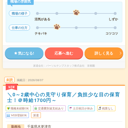
職場の雰囲気
職場の様子
活気がある
しずか
仕事の仕方
テキパキ
コツコツ
気になる!
応募へ進む
詳しく見る
派遣会社
パーソルテンプスタッフ株式会社 首都圏
未読
掲載日
2026/08/07
NEW
＼0～2歳中心の見守り保育／負担少な目の保育
士！＠時給1700円～
職種未経験OK
交通費別途支給あり
土日祝日が休み
残業なし
WEB登録OK
派遣
千葉県木更津市
勤務地