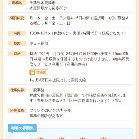
千葉県木更津市
勤務地
木更津駅から徒歩30分
月・木・金・土・日／週4～5日の間で選択可 ※必ず勤務す
曜日頻度
る曜日：月・金・土・日
10:00-18:15（休憩60分）実働7時間15分（残業少なめ！）
時間
即日～長期
期間
時給1700円 月収例 24万円 時給1700円×実働7h15m×週5
時給
日×4週 ※月収例を保証するものではありません。※給与即受
取りサービス利用可（利用条件有）
交通費
1ヶ月3万円を上限として実費支給
一般事務
仕事内容
戸建て住宅の営業所（設計部）での補助業務をお願いしま
す・専用システム入力（パース作成を行います）・電…
ブランクOK / 英語力不要
応募資格
事務の経験がある方
職場の雰囲気