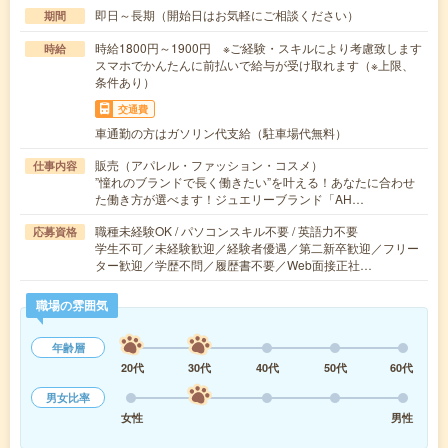
即日～長期（開始日はお気軽にご相談ください）
期間
時給1800円～1900円 ※ご経験・スキルにより考慮致します
時給
スマホでかんたんに前払いで給与が受け取れます（※上限、
条件あり）
交通費
車通勤の方はガソリン代支給（駐車場代無料）
販売（アパレル・ファッション・コスメ）
仕事内容
”憧れのブランドで長く働きたい”を叶える！あなたに合わせ
た働き方が選べます！ジュエリーブランド「AH…
職種未経験OK / パソコンスキル不要 / 英語力不要
応募資格
学生不可／未経験歓迎／経験者優遇／第二新卒歓迎／フリー
ター歓迎／学歴不問／履歴書不要／Web面接正社…
職場の雰囲気
年齢層
20代
30代
40代
50代
60代
男女比率
女性
男性