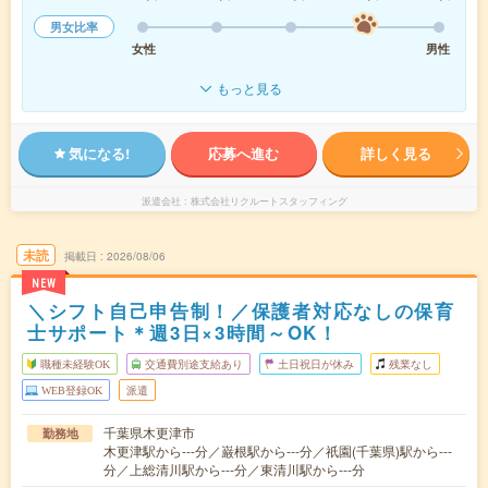
男女比率
女性
男性
もっと見る
気になる!
応募へ進む
詳しく見る
派遣会社
株式会社リクルートスタッフィング
未読
掲載日
2026/08/06
NEW
＼シフト自己申告制！／保護者対応なしの保育
士サポート＊週3日×3時間～OK！
職種未経験OK
交通費別途支給あり
土日祝日が休み
残業なし
WEB登録OK
派遣
千葉県木更津市
勤務地
木更津駅から---分／巌根駅から---分／祇園(千葉県)駅から---
分／上総清川駅から---分／東清川駅から---分