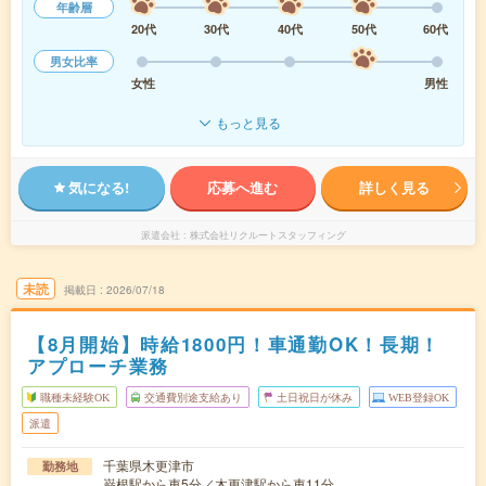
年齢層
20代
30代
40代
50代
60代
男女比率
女性
男性
もっと見る
気になる!
応募へ進む
詳しく見る
派遣会社
株式会社リクルートスタッフィング
未読
掲載日
2026/07/18
【8月開始】時給1800円！車通勤OK！長期！
アプローチ業務
職種未経験OK
交通費別途支給あり
土日祝日が休み
WEB登録OK
派遣
千葉県木更津市
勤務地
巌根駅から車5分／木更津駅から車11分