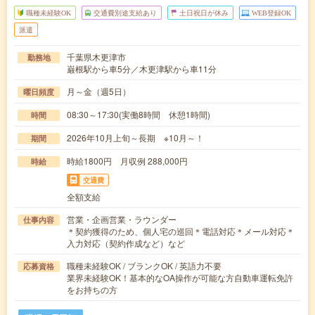
職種未経験OK
交通費別途支給あり
土日祝日が休み
WEB登録OK
派遣
千葉県木更津市
勤務地
巌根駅から車5分／木更津駅から車11分
月～金（週5日）
曜日頻度
08:30～17:30(実働8時間 休憩1時間)
時間
2026年10月上旬～長期 ※10月～！
期間
時給1800円 月収例 288,000円
時給
交通費
全額支給
営業・企画営業・ラウンダー
仕事内容
＊契約獲得のため、個人宅の巡回＊電話対応＊メール対応＊
入力対応（契約作成など）など
職種未経験OK / ブランクOK / 英語力不要
応募資格
業界未経験OK！基本的なOA操作が可能な方自動車運転免許
をお持ちの方