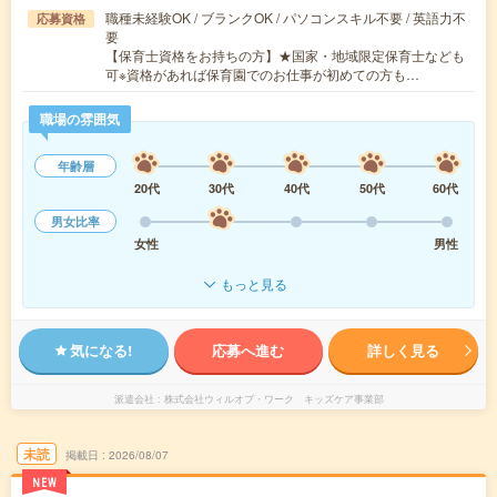
職種未経験OK / ブランクOK / パソコンスキル不要 / 英語力不
応募資格
要
【保育士資格をお持ちの方】★国家・地域限定保育士なども
可※資格があれば保育園でのお仕事が初めての方も…
職場の雰囲気
年齢層
20代
30代
40代
50代
60代
男女比率
女性
男性
もっと見る
気になる!
応募へ進む
詳しく見る
派遣会社
株式会社ウィルオブ・ワーク キッズケア事業部
未読
掲載日
2026/08/07
NEW