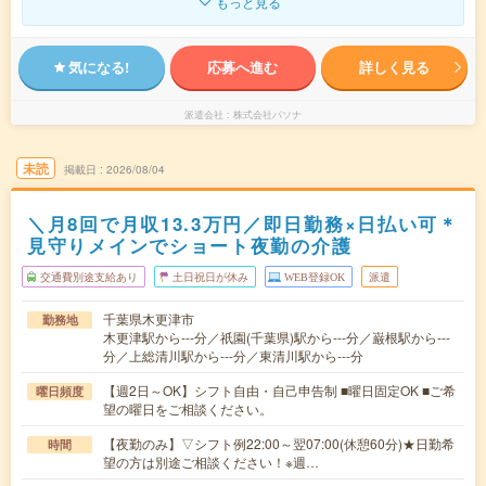
もっと見る
気になる!
応募へ進む
詳しく見る
派遣会社
株式会社パソナ
未読
掲載日
2026/08/04
＼月8回で月収13.3万円／即日勤務×日払い可＊
見守りメインでショート夜勤の介護
交通費別途支給あり
土日祝日が休み
WEB登録OK
派遣
千葉県木更津市
勤務地
木更津駅から---分／祇園(千葉県)駅から---分／巌根駅から---
分／上総清川駅から---分／東清川駅から---分
【週2日～OK】シフト自由・自己申告制 ■曜日固定OK ■ご希
曜日頻度
望の曜日をご相談ください。
【夜勤のみ】▽シフト例22:00～翌07:00(休憩60分)★日勤希
時間
望の方は別途ご相談ください！※週…