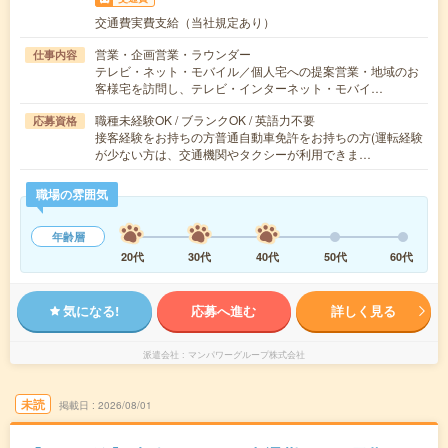
交通費実費支給（当社規定あり）
営業・企画営業・ラウンダー
仕事内容
テレビ・ネット・モバイル／個人宅への提案営業・地域のお
客様宅を訪問し、テレビ・インターネット・モバイ…
職種未経験OK / ブランクOK / 英語力不要
応募資格
接客経験をお持ちの方普通自動車免許をお持ちの方(運転経験
が少ない方は、交通機関やタクシーが利用できま…
職場の雰囲気
年齢層
20代
30代
40代
50代
60代
気になる!
応募へ進む
詳しく見る
派遣会社
マンパワーグループ株式会社
未読
掲載日
2026/08/01