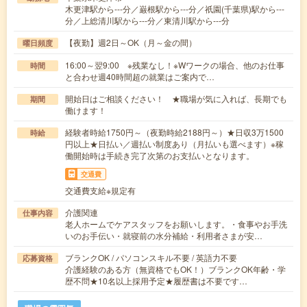
木更津駅から---分／巌根駅から---分／祇園(千葉県)駅から---
分／上総清川駅から---分／東清川駅から---分
【夜勤】週2日～OK（月～金の間）
曜日頻度
16:00～翌9:00 ※残業なし！※Wワークの場合、他のお仕事
時間
と合わせ週40時間超の就業はご案内で…
開始日はご相談ください！ ★職場が気に入れば、長期でも
期間
働けます！
経験者時給1750円～（夜勤時給2188円～）★日収3万1500
時給
円以上★日払い／週払い制度あり（月払いも選べます）※稼
働開始時は手続き完了次第のお支払いとなります。
交通費
交通費支給※規定有
介護関連
仕事内容
老人ホームでケアスタッフをお願いします。・食事やお手洗
いのお手伝い・就寝前の水分補給・利用者さまが安…
ブランクOK / パソコンスキル不要 / 英語力不要
応募資格
介護経験のある方（無資格でもOK！）ブランクOK年齢・学
歴不問★10名以上採用予定★履歴書は不要です…