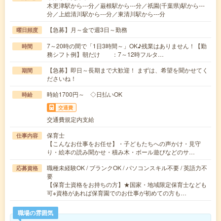
木更津駅から---分／巌根駅から---分／祇園(千葉県)駅から---
分／上総清川駅から---分／東清川駅から---分
【急募】月～金で週3日～勤務
曜日頻度
7～20時の間で「1日3時間～」OK♪残業はありません！【勤
時間
務シフト例】朝だけ ：7～12時フルタ…
【急募】即日～長期まで大歓迎！ まずは、希望を聞かせてく
期間
ださいね！
時給1700円～ ◇日払いOK
時給
交通費
交通費規定内支給
保育士
仕事内容
【こんなお仕事をお任せ】・子どもたちへの声かけ・見守
り・絵本の読み聞かせ・積み木・ボール遊びなどのサ…
職種未経験OK / ブランクOK / パソコンスキル不要 / 英語力不
応募資格
要
【保育士資格をお持ちの方】★国家・地域限定保育士なども
可※資格があれば保育園でのお仕事が初めての方も…
職場の雰囲気