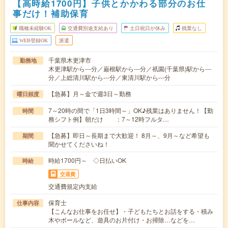
【高時給1700円】子供とかかわる部分のお仕
事だけ！補助保育
職種未経験OK
交通費別途支給あり
土日祝日が休み
残業なし
WEB登録OK
派遣
千葉県木更津市
勤務地
木更津駅から---分／巌根駅から---分／祇園(千葉県)駅から---
分／上総清川駅から---分／東清川駅から---分
【急募】月～金で週3日～勤務
曜日頻度
7～20時の間で「1日3時間～」OK♪残業はありません！【勤
時間
務シフト例】朝だけ ：7～12時フルタ…
【急募】即日～長期まで大歓迎！ 8月～、9月～など希望も
期間
聞かせてくださいね！
時給1700円～ ◇日払いOK
時給
交通費
交通費規定内支給
保育士
仕事内容
【こんなお仕事をお任せ】・子どもたちとお話をする・積み
木やボールなど、遊具のお片付け・お掃除…などを…