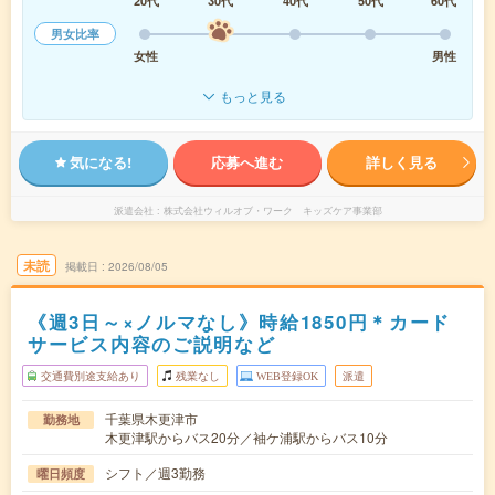
20代
30代
40代
50代
60代
男女比率
女性
男性
もっと見る
気になる!
応募へ進む
詳しく見る
派遣会社
株式会社ウィルオブ・ワーク キッズケア事業部
未読
掲載日
2026/08/05
《週3日～×ノルマなし》時給1850円＊カード
サービス内容のご説明など
交通費別途支給あり
残業なし
WEB登録OK
派遣
千葉県木更津市
勤務地
木更津駅からバス20分／袖ケ浦駅からバス10分
シフト／週3勤務
曜日頻度