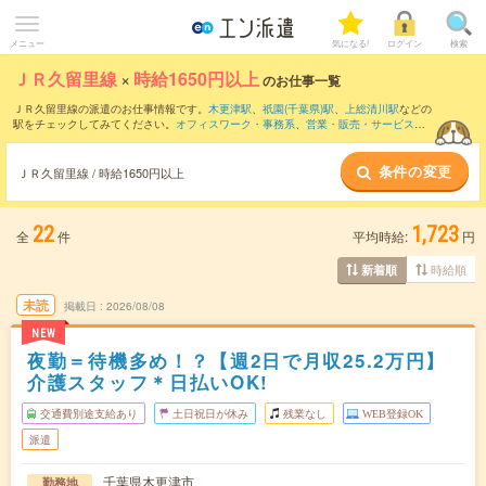
メニュー
気になる!
ログイン
検索
ＪＲ久留里線
×
時給1650円以上
のお仕事一覧
ＪＲ久留里線の派遣のお仕事情報です。
木更津駅
、
祇園(千葉県)駅
、
上総清川駅
などの
駅をチェックしてみてください。
オフィスワーク・事務系
、
営業・販売・サービス系
、
クリエイティブ系
などのお仕事を取り揃えています。さらに、
短期
・
単発
などの期
間や、
職種未経験OK
などのこだわり条件で絞り込んでいただけます。
条件の変更
ＪＲ久留里線 / 時給1650円以上
22
1,723
全
件
平均時給:
円
時給順
新着順
未読
掲載日
2026/08/08
NEW
夜勤＝待機多め！？【週2日で月収25.2万円】
介護スタッフ＊日払いOK!
交通費別途支給あり
土日祝日が休み
残業なし
WEB登録OK
派遣
千葉県木更津市
勤務地