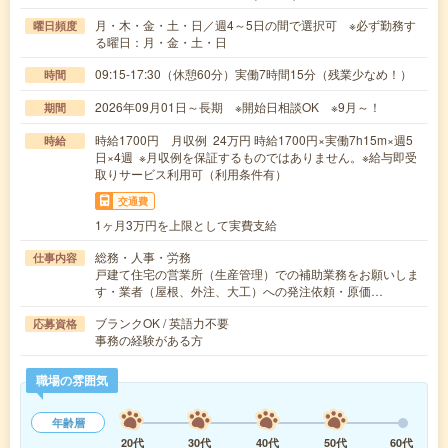
月・木・金・土・日／週4～5日の間で選択可 ※必ず勤務す
曜日頻度
る曜日：月・金・土・日
09:15-17:30（休憩60分）実働7時間15分（残業少なめ！）
時間
2026年09月01日～長期 ※開始日相談OK ※9月～！
期間
時給1700円 月収例 24万円 時給1700円×実働7h15m×週5
時給
日×4週 ※月収例を保証するものではありません。※給与即受
取りサービス利用可（利用条件有）
交通費
1ヶ月3万円を上限として実費支給
総務・人事・労務
仕事内容
戸建て住宅の営業所（生産管理）での補助業務をお願いしま
す・業者（屋根、外注、大工）への発注依頼・原価…
ブランクOK / 英語力不要
応募資格
事務の経験がある方
職場の雰囲気
年齢層
20代
30代
40代
50代
60代