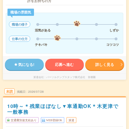
許をお持ちの方
職場の雰囲気
職場の様子
活気がある
しずか
仕事の仕方
テキパキ
コツコツ
気になる!
応募へ進む
詳しく見る
派遣会社
パーソルテンプスタッフ株式会社 首都圏
未読
掲載日
2026/07/28
10時～＊残業ほぼなし▼車通勤OK＊木更津で
一般事務
交通費別途支給あり
WEB登録OK
派遣