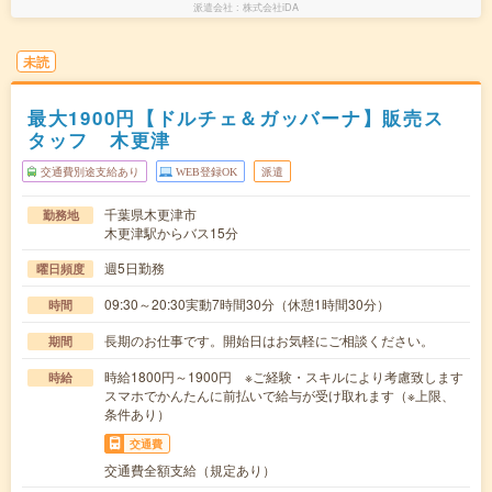
派遣会社
株式会社iDA
未読
最大1900円【ドルチェ＆ガッバーナ】販売ス
タッフ 木更津
交通費別途支給あり
WEB登録OK
派遣
千葉県木更津市
勤務地
木更津駅からバス15分
週5日勤務
曜日頻度
09:30～20:30実動7時間30分（休憩1時間30分）
時間
長期のお仕事です。開始日はお気軽にご相談ください。
期間
時給1800円～1900円 ※ご経験・スキルにより考慮致します
時給
スマホでかんたんに前払いで給与が受け取れます（※上限、
条件あり）
交通費
交通費全額支給（規定あり）