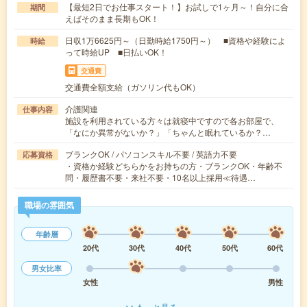
【最短2日でお仕事スタート！】お試しで1ヶ月～！自分に合
期間
えばそのまま長期もOK！
日収1万6625円～（日勤時給1750円～） ■資格や経験によ
時給
って時給UP ■日払いOK！
交通費
交通費全額支給（ガソリン代もOK）
介護関連
仕事内容
施設を利用されている方々は就寝中ですので各お部屋で、
「なにか異常がないか？」「ちゃんと眠れているか？…
ブランクOK / パソコンスキル不要 / 英語力不要
応募資格
・資格か経験どちらかをお持ちの方・ブランクOK・年齢不
問・履歴書不要・来社不要・10名以上採用≪待遇…
職場の雰囲気
年齢層
20代
30代
40代
50代
60代
男女比率
女性
男性
もっと見る