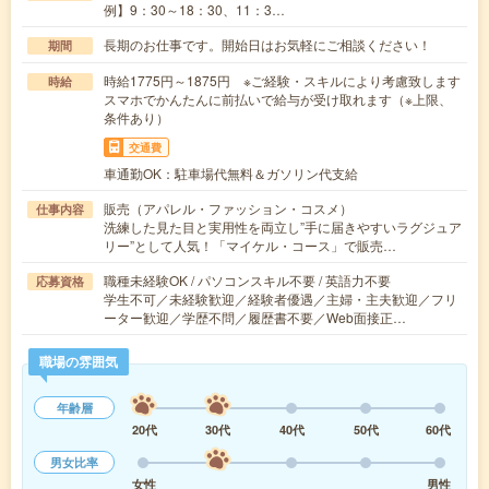
例】9：30～18：30、11：3…
長期のお仕事です。開始日はお気軽にご相談ください！
期間
時給1775円～1875円 ※ご経験・スキルにより考慮致します
時給
スマホでかんたんに前払いで給与が受け取れます（※上限、
条件あり）
交通費
車通勤OK：駐車場代無料＆ガソリン代支給
販売（アパレル・ファッション・コスメ）
仕事内容
洗練した見た目と実用性を両立し”手に届きやすいラグジュア
リー”として人気！「マイケル・コース」で販売…
職種未経験OK / パソコンスキル不要 / 英語力不要
応募資格
学生不可／未経験歓迎／経験者優遇／主婦・主夫歓迎／フリ
ーター歓迎／学歴不問／履歴書不要／Web面接正…
職場の雰囲気
年齢層
20代
30代
40代
50代
60代
男女比率
女性
男性