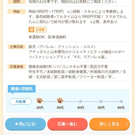
長期のお仕事です。開始日はお気軽にご相談ください。
期間
時給1650円～1750円 ※ご経験・スキルにより考慮致しま
時給
す。販売経験者×フルタイムなら1600円可能！ スマホでかん
たんに前払いで給与が受け取れます ※上限、条件あり
交通費
車通勤OK・駐車場無料
販売（アパレル・ファッション・コスメ）
仕事内容
アディダスと山本耀司のクリエイティビティが融合○スポー
ツ×ファッションブランド「Y-3」でアパレル販…
職種未経験OK / パソコンスキル不要 / 英語力不要
応募資格
学生不可／未経験歓迎／経験者優遇／外国籍の方活躍中／主
婦・主夫歓迎／第二新卒歓迎／フリーター歓迎／学…
職場の雰囲気
年齢層
20代
30代
40代
50代
60代
気になる!
応募へ進む
詳しく見る