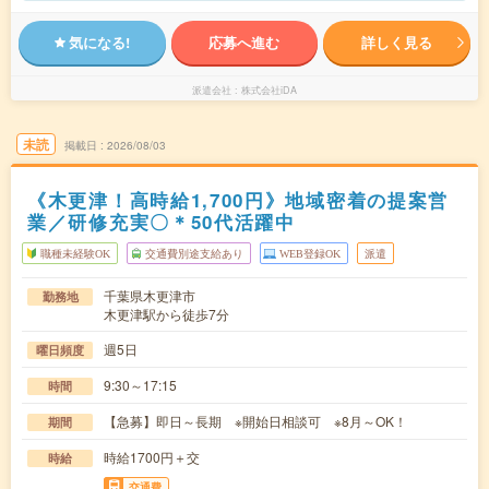
気になる!
応募へ進む
詳しく見る
派遣会社
株式会社iDA
未読
掲載日
2026/08/03
《木更津！高時給1,700円》地域密着の提案営
業／研修充実〇＊50代活躍中
職種未経験OK
交通費別途支給あり
WEB登録OK
派遣
千葉県木更津市
勤務地
木更津駅から徒歩7分
週5日
曜日頻度
9:30～17:15
時間
【急募】即日～長期 ※開始日相談可 ※8月～OK！
期間
時給1700円＋交
時給
交通費