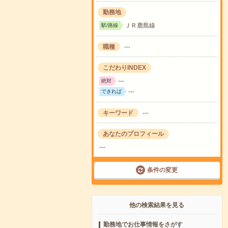
勤務地
ＪＲ鹿島線
駅/路線
職種
---
こだわりINDEX
---
絶対
---
できれば
キーワード
---
あなたのプロフィール
---
条件の変更
他の検索結果を見る
勤務地でお仕事情報をさがす