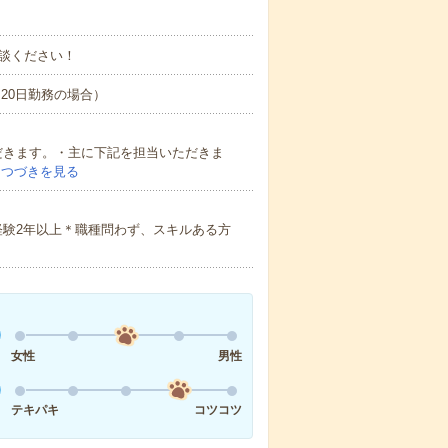
談ください！
間×20日勤務の場合）
だきます。・主に下記を担当いただきま
…
つづきを見る
経験2年以上＊職種問わず、スキルある方
女性
男性
テキパキ
コツコツ