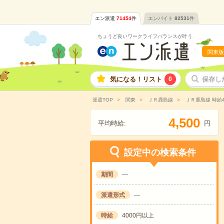
エン派遣
71454
件
エンバイト
82531
件
ちょうど良いワークライフバランスが叶う
関東版
気になる！リスト
0
保存し
派遣TOP
関東
ＪＲ鹿島線
ＪＲ鹿島線 時給
,
4
5
0
0
平均時給:
円
設定中の検索条件
期間
---
派遣形式
---
時給
4000円以上