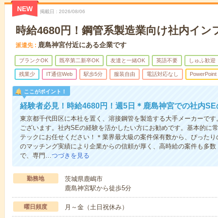
NEW
掲載日
2026/08/06
時給4680円！鋼管系製造業向け社内イン
鹿島神宮付近にある企業です
派遣先
ブランクOK
既卒第二新卒OK
友達と一緒OK
英語不要
しゅふ歓迎
残業少
IT通信Web
駅歩5分
服装自由
電話対応なし
PowerPoint
ここがポイント！
経験者必見！時給4680円！週5日＊鹿島神宮での社内S
東京都千代田区に本社を置く、溶接鋼管を製造する大手メーカーです
ございます。社内SEの経験を活かしたい方にお勧めです。基本的に
テックにお任せください！＊業界最大級の案件保有数から、ぴったり
のマッチング実績により企業からの信頼が厚く、高時給の案件も多数
で、専門…
つづきを見る
勤務地
茨城県鹿嶋市
鹿島神宮駅から徒歩5分
曜日頻度
月～金（土日祝休み）