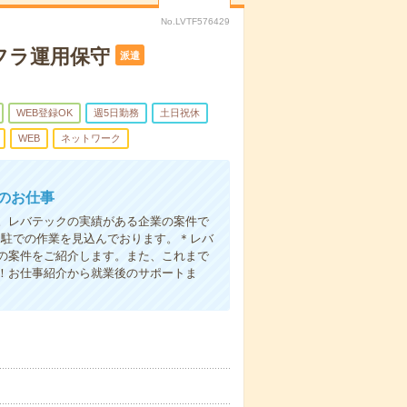
No.LVTF576429
フラ運用保守
派遣
WEB登録OK
週5日勤務
土日祝休
WEB
ネットワーク
Eのお仕事
。レバテックの実績がある企業の案件で
常駐での作業を見込んでおります。＊レバ
の案件をご紹介します。また、これまで
！お仕事紹介から就業後のサポートま