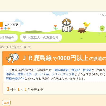
ヘル
エリア変更
た希望条件
お気に入りの派遣会社
4000円以上の派遣の仕事一覧
ＪＲ鹿島線
4000円以上
で
の派遣
ＪＲ鹿島線の派遣のお仕事情報です。
鹿島神宮駅
、
潮来駅
、
佐原駅
などの駅を
事務系
、
営業・販売・サービス系
、
クリエイティブ系
などのお仕事を取り揃え
職種未経験OK
などのこだわり条件で絞り込んでいただけます。
1
1
1
件中
～
件を表示中
未読