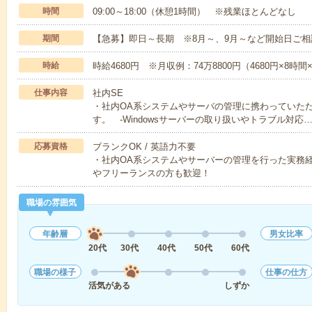
時間
09:00～18:00（休憩1時間） ※残業ほとんどなし
期間
【急募】即日～長期 ※8月～、9月～など開始日ご相
時給
時給4680円 ※月収例：74万8800円（4680円×8時
仕事内容
社内SE
・社内OA系システムやサーバの管理に携わっていた
す。 -Windowsサーバーの取り扱いやトラブル対応
応募資格
ブランクOK / 英語力不要
・社内OA系システムやサーバーの管理を行った実務
やフリーランスの方も歓迎！
職場の雰囲気
年齢層
男女比率
20代
30代
40代
50代
60代
職場の様子
仕事の仕方
活気がある
しずか