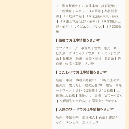
ＪＲ湘南新宿ライン(東北本線－横須賀線)
ＪＲ総武線
東京メトロ東西線
都営新宿
線
ＪＲ総武本線
ＪＲ京葉線(東京－蘇我)
ＪＲ東北本線(上野－盛岡)
ＪＲ常磐線(上
野－仙台)
つくばエクスプレス
ＪＲ武蔵野
線
職種でお仕事情報をさがす
オフィスワーク・事務系
営業・販売・サー
ビス系
クリエイティブ系
IT・エンジニア
系
技術系
医療・介護・福祉・教育系
軽
作業・物流・工場・その他
こだわりでお仕事情報をさがす
短期
単発
職種未経験OK
10名以上の大
量募集
友だちと一緒の応募OK
在宅・リモ
ートワーク
週2～3日勤務
週4日勤務
土
日祝のみ勤務
残業なし
副業・WワークOK
交通費別途支給あり
語学力が活かせる
人気のワードでお仕事情報をさがす
急募
年齢不問
財団法人
英語
書類チェ
ック
テレビ局
封入
大学