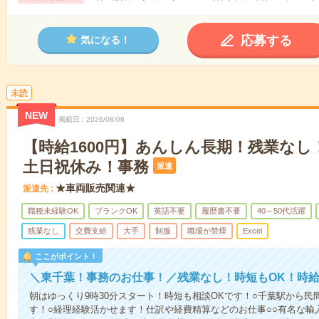
応募する
気になる！
未読
NEW
掲載日
2026/08/06
【時給1600円】あんしん長期！残業な
土日祝休み！事務
派遣
★車両販売関連★
派遣先
職種未経験OK
ブランクOK
英語不要
履歴書不要
40～50代活躍
残業なし
交費支給
大手
制服
職場が禁煙
Excel
ここがポイント！
＼東千葉！事務のお仕事！／残業なし！時短もOK！時給1
朝はゆっくり9時30分スタート！時短も相談OKです！○千葉駅から
す！○経理経験活かせます！仕訳や経費精算などのお仕事○○有名な輸入