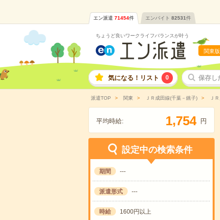
エン派遣
71454
件
エンバイト
82531
件
ちょうど良いワークライフバランスが叶う
関東版
気になる！リスト
0
保存し
派遣TOP
関東
ＪＲ成田線(千葉－銚子)
ＪＲ
,
1
7
5
4
平均時給:
円
設定中の検索条件
期間
---
派遣形式
---
時給
1600円以上