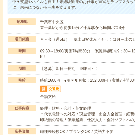
中▼髪型やネイルも自由！未経験歓迎のお仕事が豊富なテンプスタッ
に、未来につながる一歩を支えます。
勤務地
千葉市中央区
東千葉駅から徒歩15分／千葉駅から民間バス8分
曜日頻度
月～金（週5日） ※土日祝休み／もしくは月～土の
時間
09:30～18:00(実働7時間30分 休憩1時間)※9：3
K！
期間
【急募】即日～長期 ※即日～！
時給
時給1600円 ●モデル月収：252,000円（実働7時間
交通費
全額支給
仕事内容
経理・財務・会計・英文経理
＊代表電話への対応＊現金管理・出金入金管理・経費
印紙類の管理＊伝票起票、仕訳入力・会計ソフトへの
応募資格
職種未経験OK / ブランクOK / 英語力不要