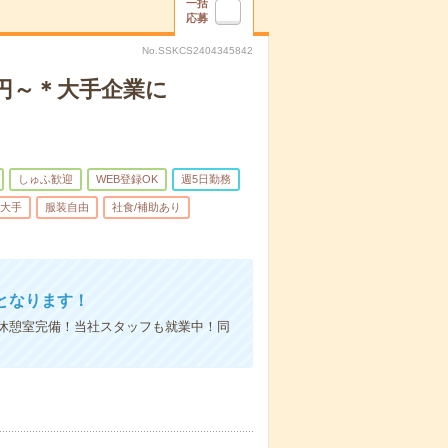
一括
応募
No.SSKCS2404345842
0円～＊大手企業に
しゅふ歓迎
WEB登録OK
週5日勤務
大手
服装自由
社食/補助あり
となります！
休憩室完備！当社スタッフも就業中！同