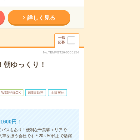
詳しく見る
一括
応募
No.TEMPGT26-0505154
し！朝ゆっくり！
WEB登録OK
週5日勤務
土日祝休
600円！
民間バスもあり！便利な千葉駅エリアで
車を扱う会社です＊20～50代まで活躍