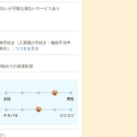
与の前払いが可能な速払いサービスあり
険手続き（入退職の手続き・傷病手当申
発生）…
つづきを見る
#初めての派遣歓迎
女性
男性
テキパキ
コツコツ
ア）