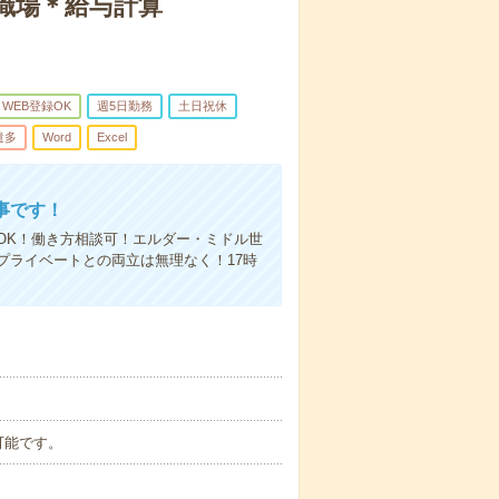
職場＊給与計算
WEB登録OK
週5日勤務
土日祝休
遣多
Word
Excel
事です！
OK！働き方相談可！エルダー・ミドル世
プライベートとの両立は無理なく！17時
談可能です。