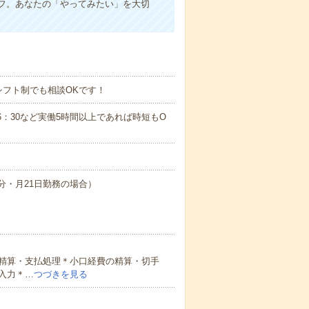
フ。あなたの「やってみたい」を大切
シフト制でも相談OKです！
0～16：30など実働5時間以上であれば時短もO
30分・月21日勤務の場合）
精算・支払処理＊小口経費の精算・切手
入力＊…
つづきを見る