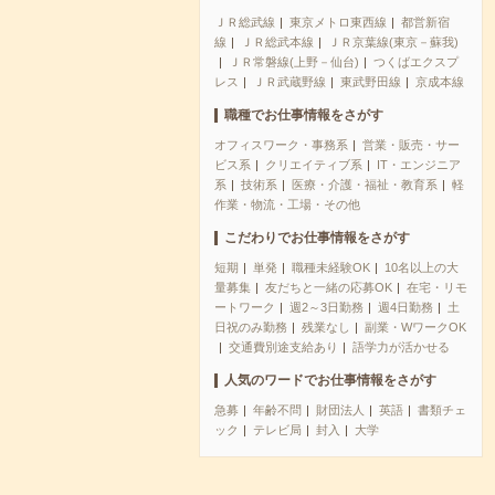
ＪＲ総武線
東京メトロ東西線
都営新宿
線
ＪＲ総武本線
ＪＲ京葉線(東京－蘇我)
ＪＲ常磐線(上野－仙台)
つくばエクスプ
レス
ＪＲ武蔵野線
東武野田線
京成本線
職種でお仕事情報をさがす
オフィスワーク・事務系
営業・販売・サー
ビス系
クリエイティブ系
IT・エンジニア
系
技術系
医療・介護・福祉・教育系
軽
作業・物流・工場・その他
こだわりでお仕事情報をさがす
短期
単発
職種未経験OK
10名以上の大
量募集
友だちと一緒の応募OK
在宅・リモ
ートワーク
週2～3日勤務
週4日勤務
土
日祝のみ勤務
残業なし
副業・WワークOK
交通費別途支給あり
語学力が活かせる
人気のワードでお仕事情報をさがす
急募
年齢不問
財団法人
英語
書類チェ
ック
テレビ局
封入
大学