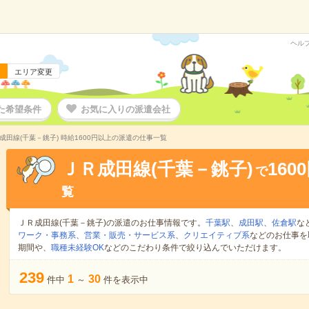
ヘル
エリア変更
た希望条件
お気に入りの派遣会社
成田線(千葉－銚子) 時給1600円以上の派遣の仕事一覧
ＪＲ成田線(千葉－銚子)
160
で
覧
ＪＲ成田線(千葉－銚子)の派遣のお仕事情報です。
千葉駅
、
成田駅
、
佐倉駅
な
ワーク・事務系
、
営業・販売・サービス系
、
クリエイティブ系
などのお仕事を
期間や、
職種未経験OK
などのこだわり条件で絞り込んでいただけます。
239
1
30
件中
～
件を表示中