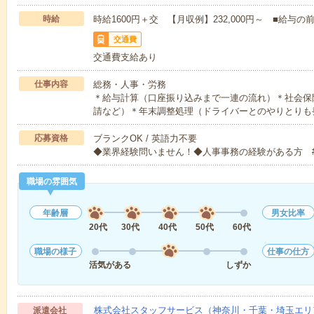
時給
時給1600円＋交 【月収例】232,000円～ ■給
交通費
交通費支給あり
仕事内容
総務・人事・労務
＊給与計算（口座振り込みまで一連の流れ）＊社会保
請など）＊年末調整処理（ドライバーとのやりとりも
応募資格
ブランクOK / 英語力不要
◆業界経験問いません！◆人事事務の経験がある方 
職場の雰囲気
年齢層
男女比率
20代
30代
40代
50代
60代
職場の様子
仕事の仕方
活気がある
しずか
株式会社スタッフサービス（神奈川・千葉・埼玉エリ
派遣会社