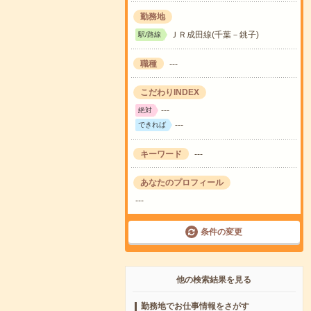
勤務地
ＪＲ成田線(千葉－銚子)
駅/路線
職種
---
こだわりINDEX
---
絶対
---
できれば
キーワード
---
あなたのプロフィール
---
条件の変更
他の検索結果を見る
勤務地でお仕事情報をさがす