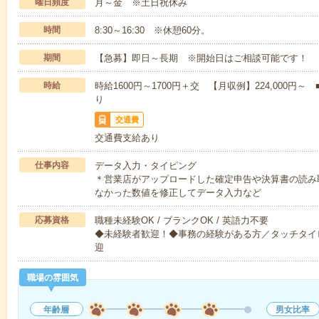
曜日頻度
月～金 ※土日祝休み
時間
8:30～16:30 ※休憩60分。
期間
【急募】即日～長期 ※開始日はご相談可能です！
時給
時給1600円～1700円＋交 【月収例】224,000
り
交通費
交通費支給あり
仕事内容
データ入力・タイピング
＊営業店がアップロードした確定申告や決算書の読み
なかった数値を修正してデータ入力など
応募資格
職種未経験OK / ブランクOK / 英語力不要
◆未経験者歓迎！◆事務の経験がある方／タッチタイ
迎
職場の雰囲気
年齢層
男女比率