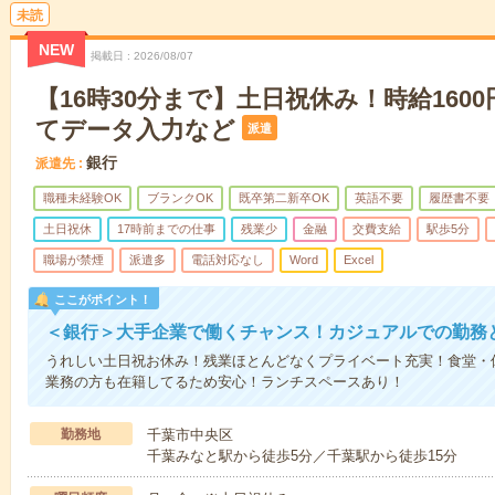
未読
NEW
掲載日
2026/08/07
【16時30分まで】土日祝休み！時給160
てデータ入力など
派遣
銀行
派遣先
職種未経験OK
ブランクOK
既卒第二新卒OK
英語不要
履歴書不要
土日祝休
17時前までの仕事
残業少
金融
交費支給
駅歩5分
職場が禁煙
派遣多
電話対応なし
Word
Excel
ここがポイント！
＜銀行＞大手企業で働くチャンス！カジュアルでの勤務
うれしい土日祝お休み！残業ほとんどなくプライベート充実！食堂・
業務の方も在籍してるため安心！ランチスペースあり！
勤務地
千葉市中央区
千葉みなと駅から徒歩5分／千葉駅から徒歩15分