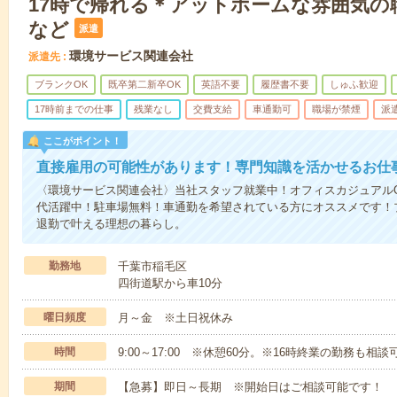
17時で帰れる＊アットホームな雰囲気の
など
派遣
環境サービス関連会社
派遣先
ブランクOK
既卒第二新卒OK
英語不要
履歴書不要
しゅふ歓迎
17時前までの仕事
残業なし
交費支給
車通勤可
職場が禁煙
派
ここがポイント！
直接雇用の可能性があります！専門知識を活かせるお仕
〈環境サービス関連会社〉当社スタッフ就業中！オフィスカジュアル
代活躍中！駐車場無料！車通勤を希望されている方にオススメです！
退勤で叶える理想の暮らし。
勤務地
千葉市稲毛区
四街道駅から車10分
曜日頻度
月～金 ※土日祝休み
時間
9:00～17:00 ※休憩60分。※16時終業の勤務も相
期間
【急募】即日～長期 ※開始日はご相談可能です！