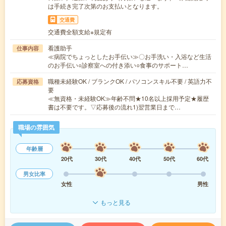
は手続き完了次第のお支払いとなります。
交通費
交通費全額支給※規定有
看護助手
仕事内容
≪病院でちょっとしたお手伝い≫〇お手洗い・入浴など生活
のお手伝い○診察室への付き添い○食事のサポート…
職種未経験OK / ブランクOK / パソコンスキル不要 / 英語力不
応募資格
要
≪無資格・未経験OK≫年齢不問★10名以上採用予定★履歴
書は不要です。▽応募後の流れ1)翌営業日まで…
職場の雰囲気
年齢層
20代
30代
40代
50代
60代
男女比率
女性
男性
もっと見る