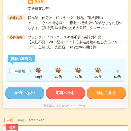
交通費
交通費支給有り
軽作業（仕分け・ピッキング・検品、商品管理）
仕事内容
アルミニウムの巻き取り・梱包・機械操作作業などをお願い
します。(派遣)製造経験のある方歓迎。クレーン…
ブランクOK / パソコンスキル不要 / 英語力不要
応募資格
【来社不要、WEB登録OK！】〇製造経験のある方〇フリー
ター、主婦(夫) 大歓迎！ ※お仕事の掛け持…
職場の雰囲気
年齢層
20代
30代
40代
50代
60代
気になる!
応募へ進む
詳しく見る
派遣会社
株式会社テクノ・サービス
未読
掲載日
2026/08/08
NEW