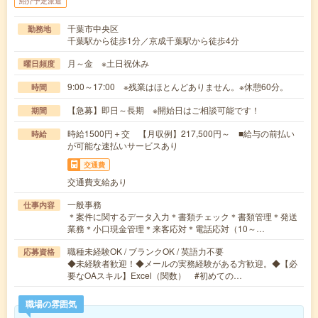
紹介予定派遣
千葉市中央区
勤務地
千葉駅から徒歩1分／京成千葉駅から徒歩4分
月～金 ※土日祝休み
曜日頻度
9:00～17:00 ※残業はほとんどありません。※休憩60分。
時間
【急募】即日～長期 ※開始日はご相談可能です！
期間
時給1500円＋交 【月収例】217,500円～ ■給与の前払い
時給
が可能な速払いサービスあり
交通費
交通費支給あり
一般事務
仕事内容
＊案件に関するデータ入力＊書類チェック＊書類管理＊発送
業務＊小口現金管理＊来客応対＊電話応対（10～…
職種未経験OK / ブランクOK / 英語力不要
応募資格
◆未経験者歓迎！◆メールの実務経験がある方歓迎。◆【必
要なOAスキル】Excel（関数） #初めての…
職場の雰囲気