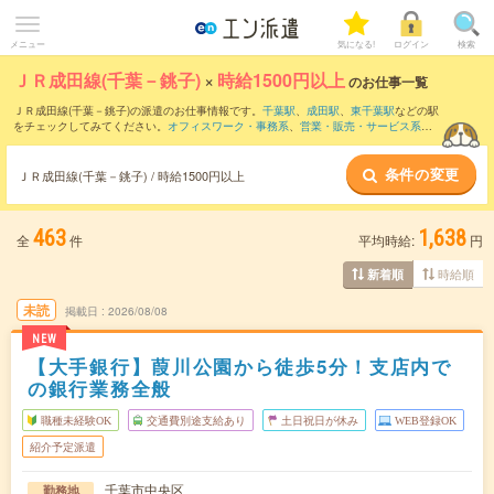
メニュー
気になる!
ログイン
検索
ＪＲ成田線(千葉－銚子)
×
時給1500円以上
のお仕事一覧
ＪＲ成田線(千葉－銚子)の派遣のお仕事情報です。
千葉駅
、
成田駅
、
東千葉駅
などの駅
をチェックしてみてください。
オフィスワーク・事務系
、
営業・販売・サービス系
、
クリエイティブ系
などのお仕事を取り揃えています。さらに、
短期
・
単発
などの期間
や、
職種未経験OK
などのこだわり条件で絞り込んでいただけます。
条件の変更
ＪＲ成田線(千葉－銚子) / 時給1500円以上
463
1,638
全
件
平均時給:
円
時給順
新着順
未読
掲載日
2026/08/08
NEW
【大手銀行】葭川公園から徒歩5分！支店内で
の銀行業務全般
職種未経験OK
交通費別途支給あり
土日祝日が休み
WEB登録OK
紹介予定派遣
千葉市中央区
勤務地