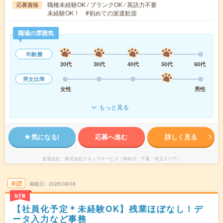
職種未経験OK / ブランクOK / 英語力不要
応募資格
未経験OK！ #初めての派遣歓迎
職場の雰囲気
年齢層
20代
30代
40代
50代
60代
男女比率
女性
男性
もっと見る
気になる!
応募へ進む
詳しく見る
派遣会社
株式会社スタッフサービス（神奈川・千葉・埼玉エリア）
未読
掲載日
2026/08/08
NEW
【社員化予定＊未経験OK】残業ほぼなし！デ
ータ入力など事務