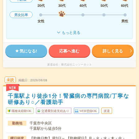
20代
30代
40代
50代
60代
男女比率
女性
男性
もっと見る
気になる!
応募へ進む
詳しく見る
派遣会社
株式会社ニッソーネット
未読
掲載日
2026/08/08
NEW
千葉駅より徒歩1分！腎臓病の専門病院/丁寧な
研修あり○／看護助手
職種未経験OK
交通費別途支給あり
WEB登録OK
派遣
千葉市中央区
勤務地
千葉駅から徒歩5分
【勤務日数】週3日～ 【勤務曜日】月・火・水・木・金・
曜日頻度