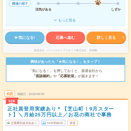
職場の様子
活気がある
しずか
もっと見る
気になる!
応募へ進む
詳しく見る
派遣会社
パーソルテンプスタッフ株式会社 首都圏
興味があったら「★気になる！」をタップ！
「気になる！」を押しておくと、派遣会社から
「面談確約」
や
「応募歓迎」
が届きます！
未読
掲載日
2026/08/08
NEW
正社員登用実績あり＊【芝山町！9月スター
ト】＼月給25万円以上／お花の商社で事務
交通費別途支給あり
WEB登録OK
派遣