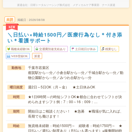
派遣会社
日研トータルソーシング株式会社 メディカルケア事業部 ナース派遣
未読
掲載日
2026/08/08
NEW
＼日払い×時給1500円／医療行為なし＊付き添
い＊看護サポート
職種未経験OK
交通費別途支給あり
土日祝日が休み
残業なし
WEB登録OK
派遣
千葉市若葉区
勤務地
都賀駅から---分／小倉台駅から---分／千城台駅から---分／動
物公園駅から---分／みつわ台駅から---分
週2日～5日OK（月～金） ★土日休みOK
曜日頻度
★1日6時間～の時短シフトOK★都合に合わせてシフトが決
時間
められますシフト例：7：00～16：009：…
開始日はご相談ください！ ★急募 ★職場が気に入れば、
期間
長期でも働けます！
無資格未経験：時給1500円～ 経験者：時給1750円～ ★
時給
日払い／週払い制度あり（月払いも選べます）※稼働開始時