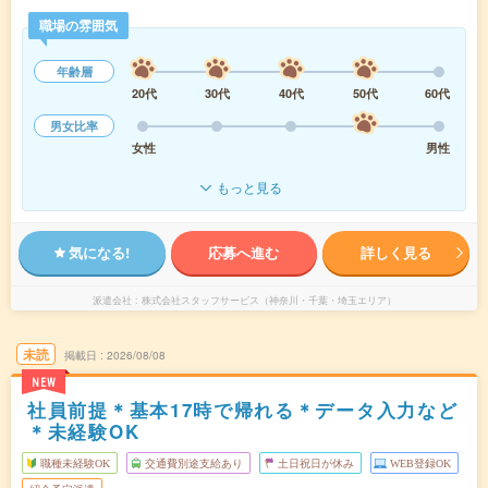
職場の雰囲気
年齢層
20代
30代
40代
50代
60代
男女比率
女性
男性
もっと見る
気になる!
応募へ進む
詳しく見る
派遣会社
株式会社スタッフサービス（神奈川・千葉・埼玉エリア）
未読
掲載日
2026/08/08
NEW
社員前提＊基本17時で帰れる＊データ入力など
＊未経験OK
職種未経験OK
交通費別途支給あり
土日祝日が休み
WEB登録OK