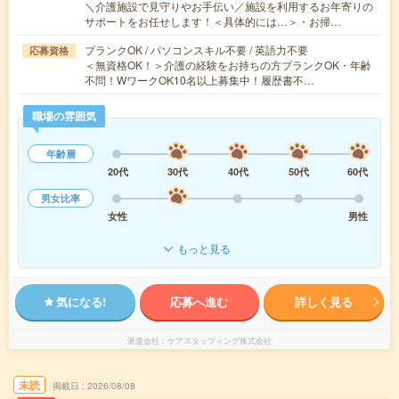
＼介護施設で見守りやお手伝い／施設を利用するお年寄りの
サポートをお任せします！＜具体的には…＞・お掃…
ブランクOK / パソコンスキル不要 / 英語力不要
応募資格
＜無資格OK！＞介護の経験をお持ちの方ブランクOK・年齢
不問！WワークOK10名以上募集中！履歴書不…
職場の雰囲気
年齢層
20代
30代
40代
50代
60代
男女比率
女性
男性
もっと見る
気になる!
応募へ進む
詳しく見る
派遣会社
ケアスタッフィング株式会社
未読
掲載日
2026/08/08