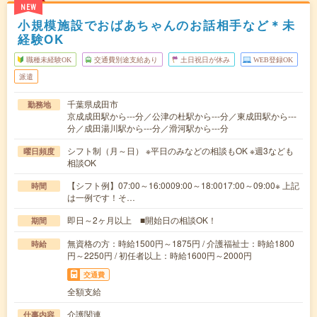
NEW
小規模施設でおばあちゃんのお話相手など＊未
経験OK
職種未経験OK
交通費別途支給あり
土日祝日が休み
WEB登録OK
派遣
千葉県成田市
勤務地
京成成田駅から---分／公津の杜駅から---分／東成田駅から---
分／成田湯川駅から---分／滑河駅から---分
シフト制（月～日） ※平日のみなどの相談もOK ※週3なども
曜日頻度
相談OK
【シフト例】07:00～16:0009:00～18:0017:00～09:00※ 上記
時間
は一例です！そ…
即日～2ヶ月以上 ■開始日の相談OK！
期間
無資格の方：時給1500円～1875円 / 介護福祉士：時給1800
時給
円～2250円 / 初任者以上：時給1600円～2000円
交通費
全額支給
介護関連
仕事内容