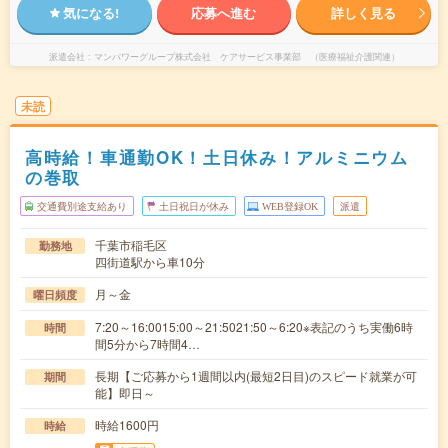
気になる!
応募へ進む
詳しく見る
派遣会社
マンパワーグループ株式会社 ケアサービス事業部 （医療福祉介護関連）
未読
高時給！車通勤OK！土日休み！アルミニウム
の巻取
交通費別途支給あり
土日祝日が休み
WEB登録OK
派遣
千葉市稲毛区
勤務地
四街道駅から車10分
月～金
曜日頻度
7:20～16:0015:00～21:5021:50～6:20※表記のうち実働6時
時間
間5分から7時間4…
長期【ご応募から1週間以内(最短2日目)のスピード就業が可
期間
能】即日～
時給1600円
時給