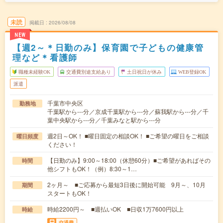
未読
掲載日
2026/08/08
NEW
【週2～＊日勤のみ】保育園で子どもの健康管
理など＊看護師
職種未経験OK
交通費別途支給あり
土日祝日が休み
WEB登録OK
派遣
千葉市中央区
勤務地
千葉駅から---分／京成千葉駅から---分／蘇我駅から---分／千
葉中央駅から---分／千葉みなと駅から---分
週2日～OK！ ■曜日固定の相談OK！ ■ご希望の曜日をご相談
曜日頻度
ください！
【日勤のみ】9:00～18:00（休憩60分）■ご希望があればその
時間
他シフトもOK！（例）8:30～1…
2ヶ月～ ■ご応募から最短3日後に開始可能 9月～、10月
期間
スタートもOK！
時給2200円～ ■週払いOK ■日収1万7600円以上
時給
交通費