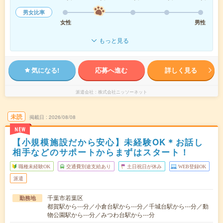
男女比率
女性
男性
もっと見る
気になる!
応募へ進む
詳しく見る
派遣会社
株式会社ニッソーネット
未読
掲載日
2026/08/08
NEW
【小規模施設だから安心】未経験OK＊お話し
相手などのサポートからまずはスタート！
職種未経験OK
交通費別途支給あり
土日祝日が休み
WEB登録OK
派遣
千葉市若葉区
勤務地
都賀駅から---分／小倉台駅から---分／千城台駅から---分／動
物公園駅から---分／みつわ台駅から---分