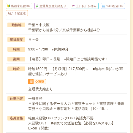
職種未経験OK
交通費別途支給あり
土日祝日が休み
WEB登録OK
紹介予定派遣
千葉市中央区
勤務地
千葉駅から徒歩1分／京成千葉駅から徒歩4分
月～金
曜日頻度
9:00～17:00 ※休憩60分
時間
【急募】即日～長期 ※開始日はご相談可能です！
期間
時給1500円 【月収例】217,500円～ ■給与の前払いが可
時給
能な速払いサービスあり
交通費
交通費支給あり
一般事務
仕事内容
＊案件に関するデータ入力＊書類チェック＊書類管理＊発送
業務＊小口現金＊来客応対＊電話応対（10～15…
職種未経験OK / ブランクOK / 英語力不要
応募資格
未経験OK！ #初めての派遣歓迎【必要なOAスキル】
Excel（関数）