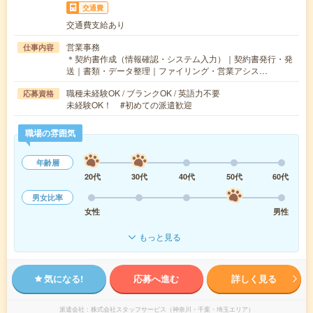
交通費
交通費支給あり
営業事務
仕事内容
＊契約書作成（情報確認・システム入力）｜契約書発行・発
送｜書類・データ整理｜ファイリング・営業アシス…
職種未経験OK / ブランクOK / 英語力不要
応募資格
未経験OK！ #初めての派遣歓迎
職場の雰囲気
年齢層
20代
30代
40代
50代
60代
男女比率
女性
男性
もっと見る
気になる!
応募へ進む
詳しく見る
派遣会社
株式会社スタッフサービス（神奈川・千葉・埼玉エリア）