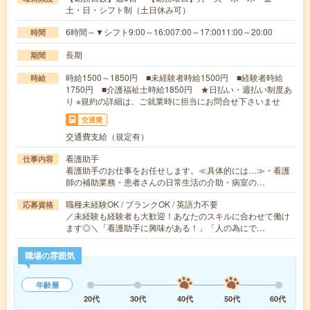
土・日・シフト制（土日休み可）
6時間～▼シフト9:00～16:007:00～17:0011:00～20:00
時間
長期
期間
時給1500～1850円 ■未経験者時給1500円 ■経験者時給
時給
1750円 ■介護福祉士時給1850円 ★日払い・週払い制度あ
り ※規約の詳細は、ご就業時に担当にお問合せ下さいませ
交通費
交通費支給（規定有）
看護助手
仕事内容
看護助手のお仕事をお任せします。≪具体的には…≫・看護
師の補助業務・患者さんの日常生活の介助・病室の…
職種未経験OK / ブランクOK / 英語力不要
応募資格
／未経験も経験者も大歓迎！あなたのスキルに合わせて働け
ます◎＼「看護助手に興味がある！」「人の為にで…
職場の雰囲気
年齢層
20代
30代
40代
50代
60代