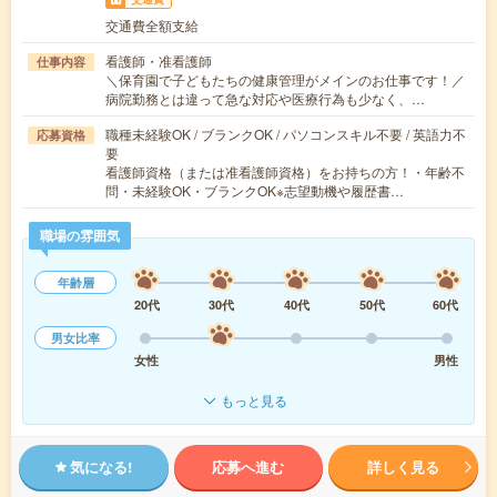
交通費全額支給
看護師・准看護師
仕事内容
＼保育園で子どもたちの健康管理がメインのお仕事です！／
病院勤務とは違って急な対応や医療行為も少なく、…
職種未経験OK / ブランクOK / パソコンスキル不要 / 英語力不
応募資格
要
看護師資格（または准看護師資格）をお持ちの方！・年齢不
問・未経験OK・ブランクOK※志望動機や履歴書…
職場の雰囲気
年齢層
20代
30代
40代
50代
60代
男女比率
女性
男性
もっと見る
気になる!
応募へ進む
詳しく見る