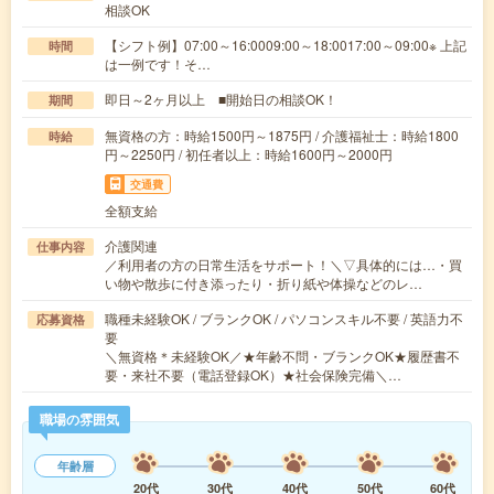
相談OK
【シフト例】07:00～16:0009:00～18:0017:00～09:00※ 上記
時間
は一例です！そ…
即日～2ヶ月以上 ■開始日の相談OK！
期間
無資格の方：時給1500円～1875円 / 介護福祉士：時給1800
時給
円～2250円 / 初任者以上：時給1600円～2000円
交通費
全額支給
介護関連
仕事内容
／利用者の方の日常生活をサポート！＼▽具体的には…・買
い物や散歩に付き添ったり・折り紙や体操などのレ…
職種未経験OK / ブランクOK / パソコンスキル不要 / 英語力不
応募資格
要
＼無資格＊未経験OK／★年齢不問・ブランクOK★履歴書不
要・来社不要（電話登録OK）★社会保険完備＼…
職場の雰囲気
年齢層
20代
30代
40代
50代
60代