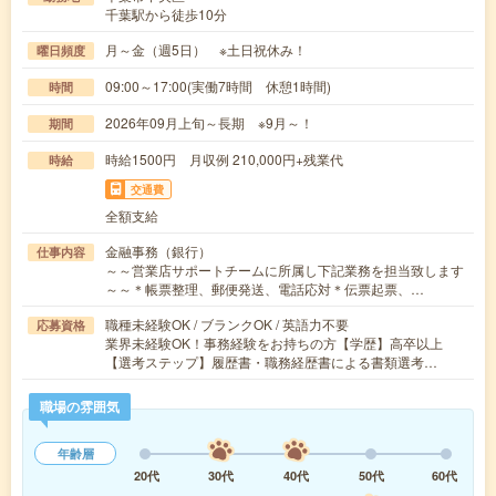
千葉駅から徒歩10分
月～金（週5日） ※土日祝休み！
曜日頻度
09:00～17:00(実働7時間 休憩1時間)
時間
2026年09月上旬～長期 ※9月～！
期間
時給1500円 月収例 210,000円+残業代
時給
交通費
全額支給
金融事務（銀行）
仕事内容
～～営業店サポートチームに所属し下記業務を担当致します
～～＊帳票整理、郵便発送、電話応対＊伝票起票、…
職種未経験OK / ブランクOK / 英語力不要
応募資格
業界未経験OK！事務経験をお持ちの方【学歴】高卒以上
【選考ステップ】履歴書・職務経歴書による書類選考…
職場の雰囲気
年齢層
20代
30代
40代
50代
60代