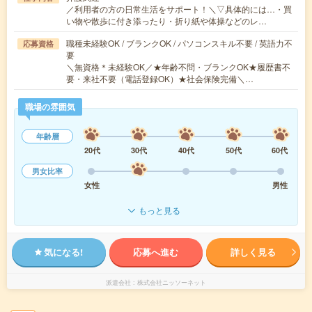
／利用者の方の日常生活をサポート！＼▽具体的には…・買
い物や散歩に付き添ったり・折り紙や体操などのレ…
職種未経験OK / ブランクOK / パソコンスキル不要 / 英語力不
応募資格
要
＼無資格＊未経験OK／★年齢不問・ブランクOK★履歴書不
要・来社不要（電話登録OK）★社会保険完備＼…
職場の雰囲気
年齢層
20代
30代
40代
50代
60代
男女比率
女性
男性
もっと見る
気になる!
応募へ進む
詳しく見る
派遣会社
株式会社ニッソーネット