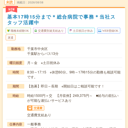
未読
掲載日
2026/08/08
NEW
基本17時15分まで＊総合病院で事務＊当社ス
タッフ活躍中
職種未経験OK
交通費別途支給あり
土日祝日が休み
WEB登録OK
派遣
千葉市中央区
勤務地
千葉駅からバス13分
月～金 ※土日祝休み
曜日頻度
8:30～17:15 ※休憩60分。9時～17時15分の勤務も相談可能
時間
です。
【急募】即日～長期 ※開始日はご相談可能です！
期間
時給1500円＋交 【月収例】249,375円～ ■給与の前払い
時給
が可能な速払いサービスあり
交通費
交通費支給あり
一般事務
仕事内容