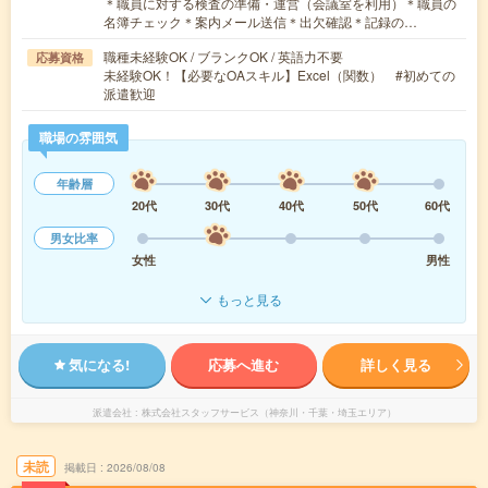
＊職員に対する検査の準備・運営（会議室を利用）＊職員の
名簿チェック＊案内メール送信＊出欠確認＊記録の…
職種未経験OK / ブランクOK / 英語力不要
応募資格
未経験OK！【必要なOAスキル】Excel（関数） #初めての
派遣歓迎
職場の雰囲気
年齢層
20代
30代
40代
50代
60代
男女比率
女性
男性
もっと見る
気になる!
応募へ進む
詳しく見る
派遣会社
株式会社スタッフサービス（神奈川・千葉・埼玉エリア）
未読
掲載日
2026/08/08