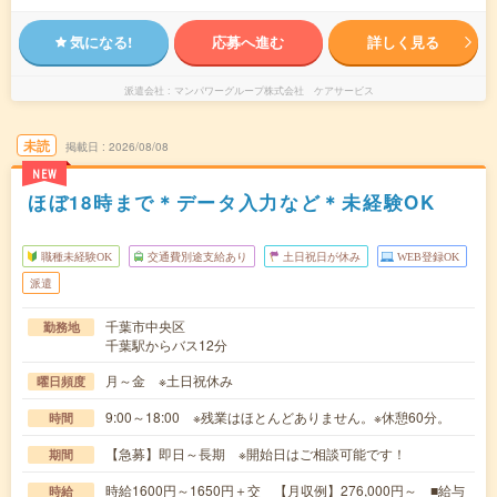
気になる!
応募へ進む
詳しく見る
派遣会社
マンパワーグループ株式会社 ケアサービス
未読
掲載日
2026/08/08
NEW
ほぼ18時まで＊データ入力など＊未経験OK
職種未経験OK
交通費別途支給あり
土日祝日が休み
WEB登録OK
派遣
千葉市中央区
勤務地
千葉駅からバス12分
月～金 ※土日祝休み
曜日頻度
9:00～18:00 ※残業はほとんどありません。※休憩60分。
時間
【急募】即日～長期 ※開始日はご相談可能です！
期間
時給1600円～1650円＋交 【月収例】276,000円～ ■給与
時給