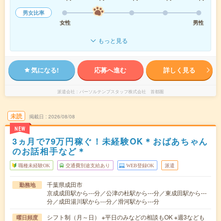
男女比率
女性
男性
もっと見る
気になる!
応募へ進む
詳しく見る
派遣会社
パーソルテンプスタッフ株式会社 首都圏
未読
掲載日
2026/08/08
NEW
3ヵ月で79万円稼ぐ！未経験OK＊おばあちゃん
のお話相手など＊
職種未経験OK
交通費別途支給あり
WEB登録OK
派遣
千葉県成田市
勤務地
京成成田駅から---分／公津の杜駅から---分／東成田駅から---
分／成田湯川駅から---分／滑河駅から---分
シフト制（月～日） ※平日のみなどの相談もOK ※週3なども
曜日頻度