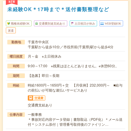
NEW
未経験OK＊17時まで＊送付書類整理など
職種未経験OK
交通費別途支給あり
土日祝日が休み
WEB登録OK
派遣
千葉市中央区
勤務地
千葉駅から徒歩10分／市役所前(千葉県)駅から徒歩4分
月～金 ※土日祝休み
曜日頻度
9:00～17:00 ※残業はほとんどありません。※休憩60分。
時間
【急募】即日～長期
期間
時給1600円～1650円＋交 【月収例】232,000円～ ■給与
時給
の前払いが可能な速払いサービスあり
交通費
交通費支給あり
一般事務
仕事内容
＊事故対応内容データ登録｜書類取込（PDF化）＊メール送
付＊システム添付｜管理番号取得後のファイリン…