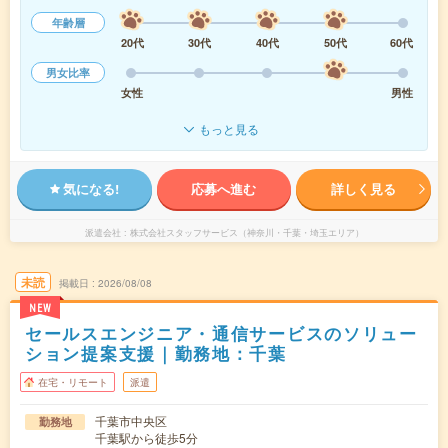
年齢層
20代
30代
40代
50代
60代
男女比率
女性
男性
もっと見る
気になる!
応募へ進む
詳しく見る
派遣会社
株式会社スタッフサービス（神奈川・千葉・埼玉エリア）
未読
掲載日
2026/08/08
NEW
セールスエンジニア・通信サービスのソリュー
ション提案支援｜勤務地：千葉
在宅・リモート
派遣
千葉市中央区
勤務地
千葉駅から徒歩5分