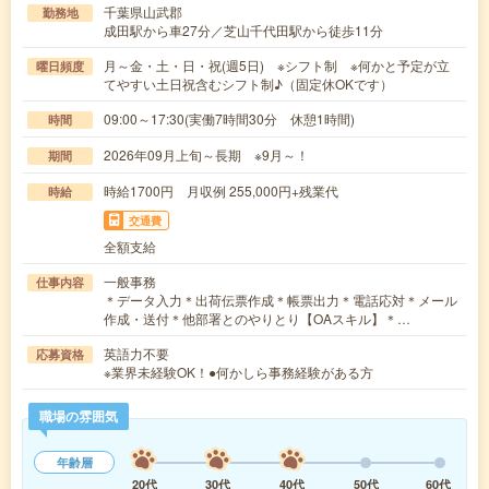
千葉県山武郡
勤務地
成田駅から車27分／芝山千代田駅から徒歩11分
月～金・土・日・祝(週5日) ※シフト制 ※何かと予定が立
曜日頻度
てやすい土日祝含むシフト制♪（固定休OKです）
09:00～17:30(実働7時間30分 休憩1時間)
時間
2026年09月上旬～長期 ※9月～！
期間
時給1700円 月収例 255,000円+残業代
時給
交通費
全額支給
一般事務
仕事内容
＊データ入力＊出荷伝票作成＊帳票出力＊電話応対＊メール
作成・送付＊他部署とのやりとり【OAスキル】＊…
英語力不要
応募資格
※業界未経験OK！●何かしら事務経験がある方
職場の雰囲気
年齢層
20代
30代
40代
50代
60代