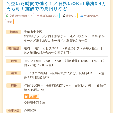
＼空いた時間で働く！／日払いOK×1勤務3.4万
円も可！施設での見回りなど
交通費別途支給あり
土日祝日が休み
残業なし
WEB登録OK
派遣
千葉市中央区
勤務地
蘇我駅から---分／西千葉駅から---分／市役所前(千葉県)駅か
ら---分／東千葉駅から---分／大森台駅から---分
週2日（週1日も相談OK！） ※希望のシフトを毎月提出（日
曜日頻度
数と曜日の組み合わせや固定も可）
≪シフト例≫10:00～15:00（実働5時間）12:00～17:00（実
時間
働5時間）17:00～翌1…
3ヵ月までの短期 ※職場が気に入れば、長期もOK！ ★急
期間
募！即日勤務もOK！
時給1900円～ 夜勤時給2310円～ 日収3.4万円～（夜勤時
時給
給2310円×15h）
交通費
交通費全額支給
介護関連
仕事内容