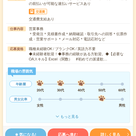
の前払いが可能な速払いサービスあり
交通費
交通費支給あり
営業事務
仕事内容
＊受発注＊見積書作成＊納期確認・取引先への回答＊伝票作
成・営業サポート＊メール対応＊電話応対など
職種未経験OK / ブランクOK / 英語力不要
応募資格
◆未経験者歓迎！◆事務の経験がある方歓迎。◆【必要な
OAスキル】Excel（関数） #初めての派遣歓…
職場の雰囲気
年齢層
20代
30代
40代
50代
60代
男女比率
女性
男性
もっと見る
気になる!
応募へ進む
詳しく見る