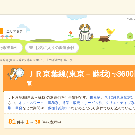
ヘル
エリア変更
た希望条件
お気に入りの派遣会社
京葉線(東京－蘇我) 時給3600円以上の派遣の仕事一覧
ＪＲ京葉線(東京－蘇我)
360
で
覧
ＪＲ京葉線(東京－蘇我)の派遣のお仕事情報です。
東京駅
、
八丁堀(東京都)駅
さい。
オフィスワーク・事務系
、
営業・販売・サービス系
、
クリエイティブ系
期
・
単発
などの期間や、
職種未経験OK
などのこだわり条件で絞り込んでいた
81
1
30
件中
～
件を表示中