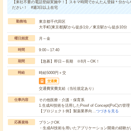
【来社不要の電話登録実施中！】スキマ時間でかんたん登録＊分から
ださい！ #週3日以上在宅
勤務地
東京都千代田区
大手町(東京都)駅から徒歩1分／東京駅から徒歩10分
曜日頻度
月～金
時間
9:00～17:40
期間
【急募】即日～長期 ※8月～OK！
時給
時給5000円＋交
交通費
交通費実費支給（当社規定あり）
仕事内容
その他医療・介護・保育系
1.生成AI技術を活用したProof of Concept(P
【プロジェクト例】製薬業界向…
つづきを見る
応募資格
ブランクOK
・生成AI技術を用いたアプリケーション開発の経験がある