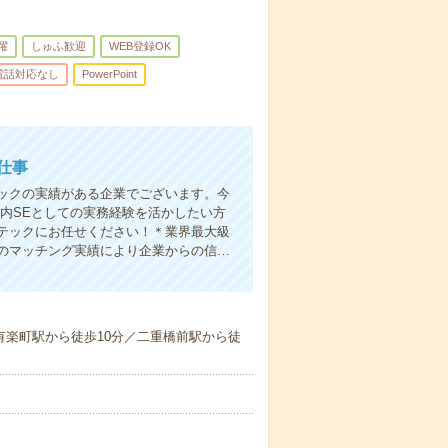
躍
しゅふ歓迎
WEB登録OK
電話対応なし
PowerPoint
仕事
ックの実績がある企業でございます。今
。社内SEとしての実務経験を活かしたい方
テックにお任せください！＊業界最大級
のマッチング実績により企業からの信…
有楽町駅から徒歩10分／二重橋前駅から徒