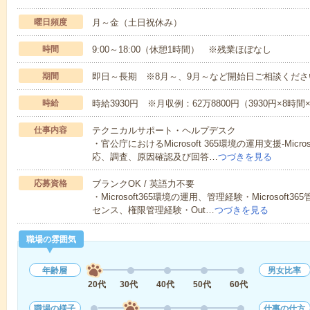
曜日頻度
月～金（土日祝休み）
時間
9:00～18:00（休憩1時間） ※残業ほぼなし
期間
即日～長期 ※8月～、9月～など開始日ご相談くださ
時給
時給3930円 ※月収例：62万8800円（3930円×8時
仕事内容
テクニカルサポート・ヘルプデスク
・官公庁におけるMicrosoft 365環境の運用支援-Mic
応、調査、原因確認及び回答…
つづきを見る
応募資格
ブランクOK / 英語力不要
・Microsoft365環境の運用、管理経験・Microso
センス、権限管理経験・Out…
つづきを見る
職場の雰囲気
年齢層
男女比率
20代
30代
40代
50代
60代
職場の様子
仕事の仕方