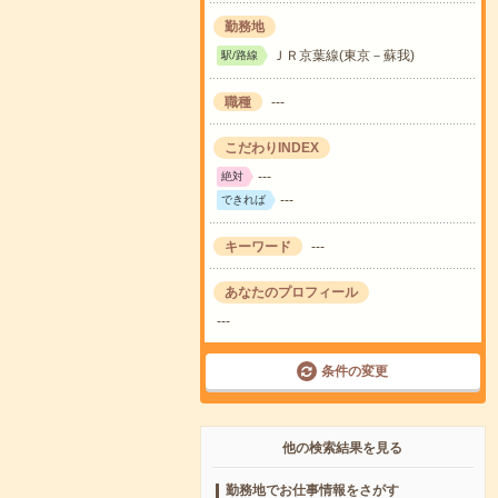
勤務地
ＪＲ京葉線(東京－蘇我)
駅/路線
職種
---
こだわりINDEX
---
絶対
---
できれば
キーワード
---
あなたのプロフィール
---
条件の変更
他の検索結果を見る
勤務地でお仕事情報をさがす