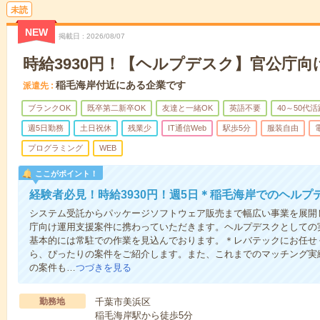
未読
NEW
掲載日
2026/08/07
時給3930円！【ヘルプデスク】官公庁向
稲毛海岸付近にある企業です
派遣先
ブランクOK
既卒第二新卒OK
友達と一緒OK
英語不要
40～50代活
週5日勤務
土日祝休
残業少
IT通信Web
駅歩5分
服装自由
プログラミング
WEB
ここがポイント！
経験者必見！時給3930円！週5日＊稲毛海岸でのヘルプ
システム受託からパッケージソフトウェア販売まで幅広い事業を展開
庁向け運用支援案件に携わっていただきます。ヘルプデスクとしての
基本的には常駐での作業を見込んでおります。＊レバテックにお任せ
ら、ぴったりの案件をご紹介します。また、これまでのマッチング実
の案件も…
つづきを見る
勤務地
千葉市美浜区
稲毛海岸駅から徒歩5分