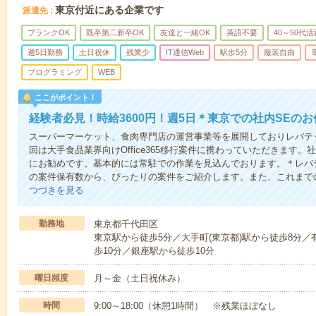
東京付近にある企業です
派遣先
ブランクOK
既卒第二新卒OK
友達と一緒OK
英語不要
40～50代活
週5日勤務
土日祝休
残業少
IT通信Web
駅歩5分
服装自由
プログラミング
WEB
ここがポイント！
経験者必見！時給3600円！週5日＊東京での社内SEのお
スーパーマーケット、食肉専門店の運営事業等を展開しておりレバテ
回は大手食品業界向けOffice365移行案件に携わっていただきます
にお勧めです。基本的には常駐での作業を見込んでおります。＊レバ
の案件保有数から、ぴったりの案件をご紹介します。また、これまで
つづきを見る
勤務地
東京都千代田区
東京駅から徒歩5分／大手町(東京都)駅から徒歩8分／
歩10分／銀座駅から徒歩10分
曜日頻度
月～金（土日祝休み）
時間
9:00～18:00（休憩1時間） ※残業ほぼなし