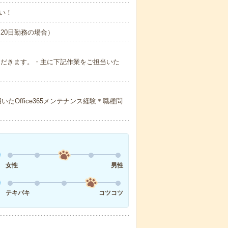
い！
間×20日勤務の場合）
ていただきます。・主に下記作業をご担当いた
lを用いたOffice365メンテナンス経験＊職種問
女性
男性
テキパキ
コツコツ