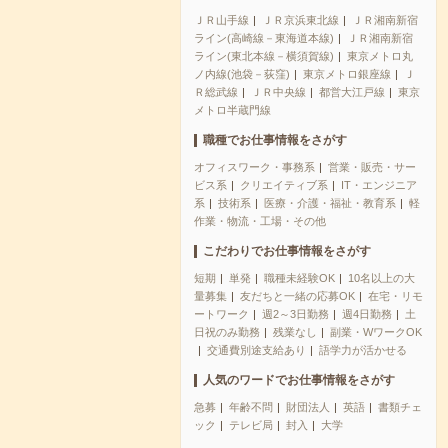
ＪＲ山手線
ＪＲ京浜東北線
ＪＲ湘南新宿
ライン(高崎線－東海道本線)
ＪＲ湘南新宿
ライン(東北本線－横須賀線)
東京メトロ丸
ノ内線(池袋－荻窪)
東京メトロ銀座線
Ｊ
Ｒ総武線
ＪＲ中央線
都営大江戸線
東京
メトロ半蔵門線
職種でお仕事情報をさがす
オフィスワーク・事務系
営業・販売・サー
ビス系
クリエイティブ系
IT・エンジニア
系
技術系
医療・介護・福祉・教育系
軽
作業・物流・工場・その他
こだわりでお仕事情報をさがす
短期
単発
職種未経験OK
10名以上の大
量募集
友だちと一緒の応募OK
在宅・リモ
ートワーク
週2～3日勤務
週4日勤務
土
日祝のみ勤務
残業なし
副業・WワークOK
交通費別途支給あり
語学力が活かせる
人気のワードでお仕事情報をさがす
急募
年齢不問
財団法人
英語
書類チェ
ック
テレビ局
封入
大学