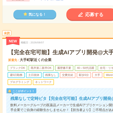
応募する
気になる！
未読
NEW
掲載日
2026/08/07
【完全在宅可能】生成AIアプリ開発@大
大手町駅近くの企業
派遣先
ブランクOK
既卒第二新卒OK
履歴書不要
40～50代活躍
在宅・リ
週5日勤務
土日祝休
残業なし
交費支給
駅歩5分
大手
Word
プログラミング
ネットワーク
ここがポイント！
残業なしで定時ピタ【完全在宅可能】生成AIアプリ開発
飲料メーカーグループの医薬品メーカーで生成AIアプリケーション
手企業でご自身の経験生かしませんか！【担当者より】ご不明点があ