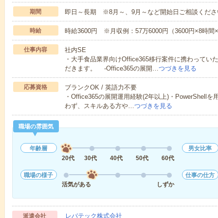
期間
即日～長期 ※8月～、9月～など開始日ご相談くださ
時給
時給3600円 ※月収例：57万6000円（3600円×8時
仕事内容
社内SE
・大手食品業界向けOffice365移行案件に携わっ
だきます。 -Office365の展開…
つづきを見る
応募資格
ブランクOK / 英語力不要
・Office365の展開運用経験(2年以上)・PowerShel
わず、スキルある方や…
つづきを見る
職場の雰囲気
年齢層
男女比率
20代
30代
40代
50代
60代
職場の様子
仕事の仕方
活気がある
しずか
レバテック株式会社
派遣会社