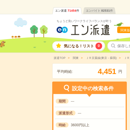
エン派遣
71454
件
エンバイト
82531
件
ちょうど良いワークライフバランスが叶う
関東版
気になる！リスト
0
保存し
派遣TOP
関東
ＪＲ京葉線(東京－蘇我)
ＪＲ
,
4
4
5
1
平均時給:
円
設定中の検索条件
期間
---
派遣形式
---
時給
3600円以上