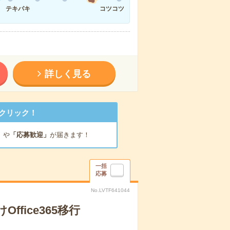
テキパキ
コツコツ
詳しく見る
クリック！
」
や
「応募歓迎」
が届きます！
一括
応募
No.LVTF641044
fice365移行