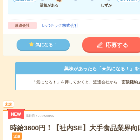
活気がある
しずか
レバテック株式会社
派遣会社
応募する
気になる！
興味があったら「★気になる！」を
「気になる！」を押しておくと、派遣会社から
「面談確約
未読
NEW
掲載日
2026/08/07
時給3600円！【社内SE】大手食品業界向けOf
派遣