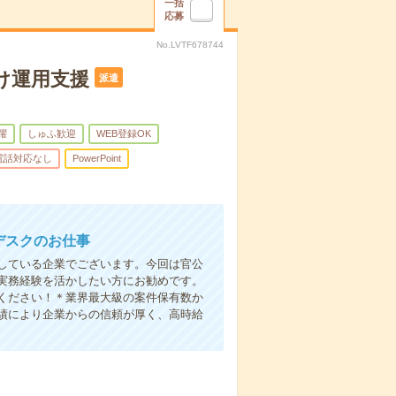
一括
応募
No.LVTF678744
け運用支援
派遣
躍
しゅふ歓迎
WEB登録OK
電話対応なし
PowerPoint
デスクのお仕事
している企業でございます。今回は官公
実務経験を活かしたい方にお勧めです。
ください！＊業界最大級の案件保有数か
績により企業からの信頼が厚く、高時給