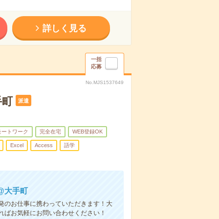
詳しく見る
一括
応募
No.MJS1537649
手町
派遣
モートワーク
完全在宅
WEB登録OK
Excel
Access
語学
@大手町
開発のお仕事に携わっていただきます！大
ればお気軽にお問い合わせください！