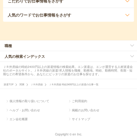
こだわり
でお仕事情報をさがす
人気のワード
でお仕事情報をさがす
職種
人気の検索インデックス
ＪＲ外房線の時給2400円以上の派遣情報の検索結果。エン派遣は、エンが運営する人材派遣会
社のポータルサイト。ＪＲ外房線の派遣/求人情報を職種、勤務地、時給、勤務時間、長期・短
期などの希望条件から、あなたにピッタリの派遣のお仕事を探せます。
派遣TOP
関東
ＪＲ外房線
ＪＲ外房線 時給2400円以上の派遣の仕事一覧
個人情報の取り扱いについて
ご利用規約
ヘルプ・お問い合わせ
掲載のお問い合わせ
エン会社概要
サイトマップ
Copyright © en Inc.