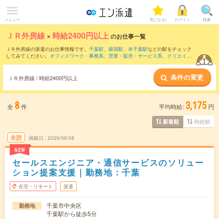
メニュー
気になる!
ログイン
検索
ＪＲ外房線
×
時給2400円以上
のお仕事一覧
ＪＲ外房線の派遣のお仕事情報です。
千葉駅
、
蘇我駅
、
本千葉駅
などの駅をチェック
してみてください。
オフィスワーク・事務系
、
営業・販売・サービス系
、
クリエイテ
ィブ系
などのお仕事を取り揃えています。さらに、
短期
・
単発
などの期間や、
職種未
経験OK
などのこだわり条件で絞り込んでいただけます。
条件の変更
ＪＲ外房線 / 時給2400円以上
8
3,175
全
件
平均時給:
円
時給順
新着順
未読
掲載日
2026/08/08
NEW
セールスエンジニア・通信サービスのソリュー
ション提案支援｜勤務地：千葉
在宅・リモート
派遣
千葉市中央区
勤務地
千葉駅から徒歩5分