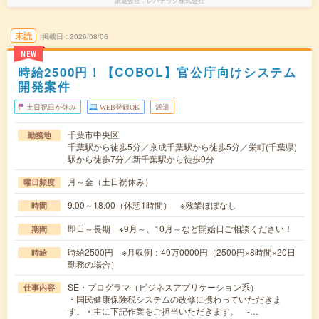
派遣会社
レバテック株式会社
未読
掲載日
2026/08/06
NEW
時給2500円！【COBOL】官公庁向けシステム
開発案件
土日祝日が休み
WEB登録OK
派遣
千葉市中央区
勤務地
千葉駅から徒歩5分／京成千葉駅から徒歩5分／栄町(千葉県)
駅から徒歩7分／新千葉駅から徒歩9分
月～金（土日祝休み）
曜日頻度
9:00～18:00（休憩1時間） ※残業ほぼなし
時間
即日～長期 ※9月～、10月～など開始日ご相談ください！
期間
時給2500円 ※月収例：40万0000円（2500円×8時間×20日
時給
勤務の場合）
SE・プログラマ（ビジネスアプリケーション系）
仕事内容
・国民健康保険税システムの改修に携わっていただきま
す。・主に下記作業をご担当いただきます。 -…