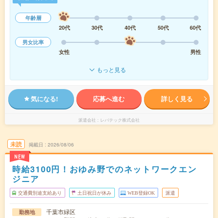
年齢層
20代
30代
40代
50代
60代
男女比率
女性
男性
もっと見る
気になる!
応募へ進む
詳しく見る
派遣会社
レバテック株式会社
未読
掲載日
2026/08/06
NEW
時給3100円！おゆみ野でのネットワークエン
ジニア
交通費別途支給あり
土日祝日が休み
WEB登録OK
派遣
千葉市緑区
勤務地