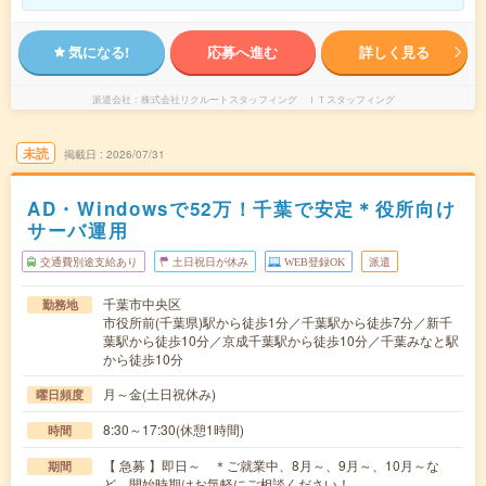
気になる!
応募へ進む
詳しく見る
派遣会社
株式会社リクルートスタッフィング ＩＴスタッフィング
未読
掲載日
2026/07/31
AD・Windowsで52万！千葉で安定＊役所向け
サーバ運用
交通費別途支給あり
土日祝日が休み
WEB登録OK
派遣
千葉市中央区
勤務地
市役所前(千葉県)駅から徒歩1分／千葉駅から徒歩7分／新千
葉駅から徒歩10分／京成千葉駅から徒歩10分／千葉みなと駅
から徒歩10分
月～金(土日祝休み)
曜日頻度
8:30～17:30(休憩1時間)
時間
【 急募 】即日～ ＊ご就業中、8月～、9月～、10月～な
期間
ど、開始時期はお気軽にご相談ください！