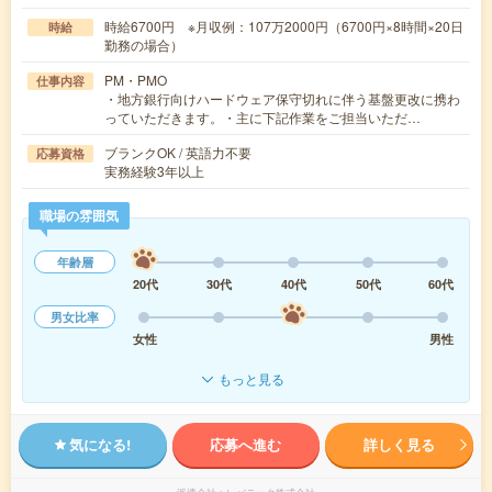
時給6700円 ※月収例：107万2000円（6700円×8時間×20日
時給
勤務の場合）
PM・PMO
仕事内容
・地方銀行向けハードウェア保守切れに伴う基盤更改に携わ
っていただきます。・主に下記作業をご担当いただ…
ブランクOK / 英語力不要
応募資格
実務経験3年以上
職場の雰囲気
年齢層
20代
30代
40代
50代
60代
男女比率
女性
男性
もっと見る
気になる!
応募へ進む
詳しく見る