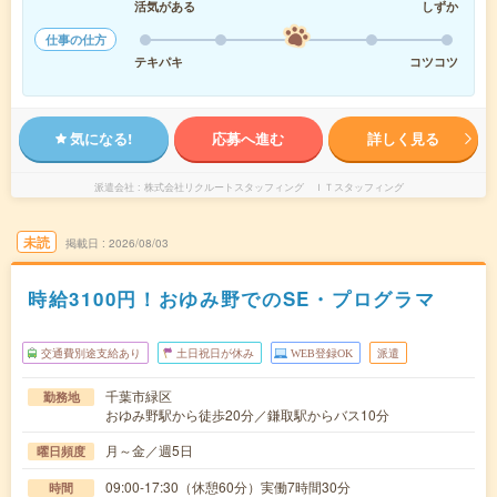
活気がある
しずか
仕事の仕方
テキパキ
コツコツ
気になる!
応募へ進む
詳しく見る
派遣会社
株式会社リクルートスタッフィング ＩＴスタッフィング
未読
掲載日
2026/08/03
時給3100円！おゆみ野でのSE・プログラマ
交通費別途支給あり
土日祝日が休み
WEB登録OK
派遣
千葉市緑区
勤務地
おゆみ野駅から徒歩20分／鎌取駅からバス10分
月～金／週5日
曜日頻度
09:00-17:30（休憩60分）実働7時間30分
時間