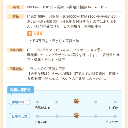
2026年09月01日～長期 ※開始日相談OK ※09月～
期間
時給3100円 月収例 49万6000円 時給3100円×実働7h30m×
時給
週5日×4週+残業10h ※月収例を保証するものではありませ
ん。※給与即受取りサービス利用可（利用条件有）
交通費
1ヶ月3万円を上限として実費支給
SE・プログラマ（ビジネスアプリケーション系）
仕事内容
既稼働中のシンクラサーバの増設を行います。・設計書の修
正・構築・テスト・移行
ブランクOK / 英語力不要
応募資格
【必要な経験】サーバの経験【IT業界での就業経験（期間・
資格不問）があれば、あなたのご希望に合ったお…
職場の雰囲気
職場の様子
活気がある
しずか
仕事の仕方
テキパキ
コツコツ