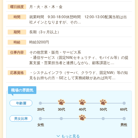
月・火・水・木・金
曜日頻度
就業時間 9:30-18:00休憩時間 12:00-13:00配属当初は出
時間
社メインとなりますが、その…
長期（3ヶ月以上）
期間
時給3200円
時給
その他営業・販売・サービス系
仕事内容
・通信サービス（固定NW,セキュリティ、モバイル等）の提
案支援・営業担当者と連携しながら、顧客課題ヒ…
・システムインフラ（サーバ、クラウド、固定NW）等の知
応募資格
見をお持ちの方・SEとして実務経験があれば尚可…
職場の雰囲気
年齢層
20代
30代
40代
50代
60代
男女比率
女性
男性
もっと見る