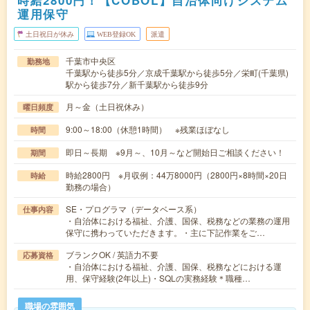
時給2800円！【COBOL】自治体向けシステム
運用保守
土日祝日が休み
WEB登録OK
派遣
千葉市中央区
勤務地
千葉駅から徒歩5分／京成千葉駅から徒歩5分／栄町(千葉県)
駅から徒歩7分／新千葉駅から徒歩9分
月～金（土日祝休み）
曜日頻度
9:00～18:00（休憩1時間） ※残業ほぼなし
時間
即日～長期 ※9月～、10月～など開始日ご相談ください！
期間
時給2800円 ※月収例：44万8000円（2800円×8時間×20日
時給
勤務の場合）
SE・プログラマ（データベース系）
仕事内容
・自治体における福祉、介護、国保、税務などの業務の運用
保守に携わっていただきます。・主に下記作業をご…
ブランクOK / 英語力不要
応募資格
・自治体における福祉、介護、国保、税務などにおける運
用、保守経験(2年以上)・SQLの実務経験＊職種…
職場の雰囲気