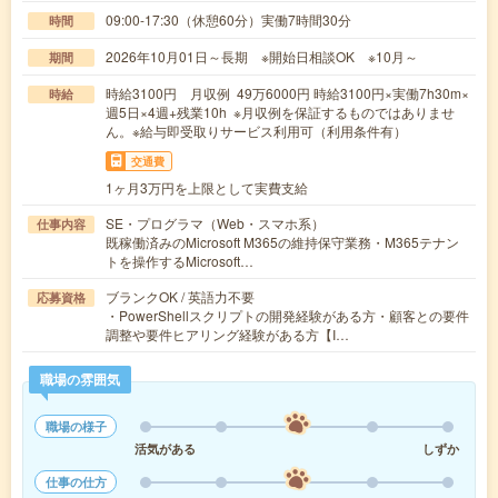
09:00-17:30（休憩60分）実働7時間30分
時間
2026年10月01日～長期 ※開始日相談OK ※10月～
期間
時給3100円 月収例 49万6000円 時給3100円×実働7h30m×
時給
週5日×4週+残業10h ※月収例を保証するものではありませ
ん。※給与即受取りサービス利用可（利用条件有）
交通費
1ヶ月3万円を上限として実費支給
SE・プログラマ（Web・スマホ系）
仕事内容
既稼働済みのMicrosoft M365の維持保守業務・M365テナン
トを操作するMicrosoft…
ブランクOK / 英語力不要
応募資格
・PowerShellスクリプトの開発経験がある方・顧客との要件
調整や要件ヒアリング経験がある方【I…
職場の雰囲気
職場の様子
活気がある
しずか
仕事の仕方