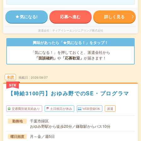
気になる!
応募へ進む
詳しく見る
派遣会社
ティアイシーエンジニアリング株式会社
興味があったら「★気になる！」をタップ！
「気になる！」を押しておくと、派遣会社から
「面談確約」
や
「応募歓迎」
が届きます！
未読
掲載日
2026/08/07
NEW
【時給3100円】おゆみ野でのSE・プログラマ
交通費別途支給あり
土日祝日が休み
WEB登録OK
派遣
千葉市緑区
勤務地
おゆみ野駅から徒歩20分／鎌取駅からバス10分
月～金／週5日
曜日頻度