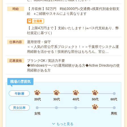
【 月収例 】52万円 時給3000円+交通費+残業代別途全額支
時給
給 ※ご経験やスキルにより異なります
交通費
【 上限4万円まで 】支給いたします！(※バス代支給あり、弊
社規定に基づく)
運用管理・保守
仕事内容
＜＜人気の官公庁系プロジェクト！＞＞千葉県でシステム運
用経験を活かせる！技術的な部分はもちろん、官公…
ブランクOK / 英語力不要
応募資格
◆Windowsサーバの運用経験がある方◆Active Directoryの使
用経験がある方
職場の雰囲気
年齢層
20代
30代
40代
50代
60代
男女比率
女性
男性
もっと見る