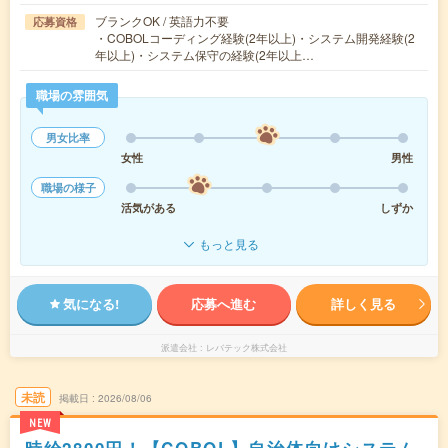
ブランクOK / 英語力不要
応募資格
・COBOLコーディング経験(2年以上)・システム開発経験(2
年以上)・システム保守の経験(2年以上…
職場の雰囲気
男女比率
女性
男性
職場の様子
活気がある
しずか
もっと見る
気になる!
応募へ進む
詳しく見る
派遣会社
レバテック株式会社
未読
掲載日
2026/08/06
NEW