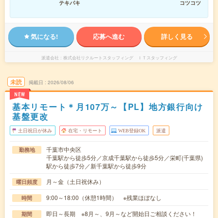
テキパキ
コツコツ
気になる!
応募へ進む
詳しく見る
派遣会社
株式会社リクルートスタッフィング ＩＴスタッフィング
未読
掲載日
2026/08/06
NEW
基本リモート＊月107万～【PL】地方銀行向け
基盤更改
土日祝日が休み
在宅・リモート
WEB登録OK
派遣
千葉市中央区
勤務地
千葉駅から徒歩5分／京成千葉駅から徒歩5分／栄町(千葉県)
駅から徒歩7分／新千葉駅から徒歩9分
月～金（土日祝休み）
曜日頻度
9:00～18:00（休憩1時間） ※残業ほぼなし
時間
即日～長期 ※8月～、9月～など開始日ご相談ください！
期間