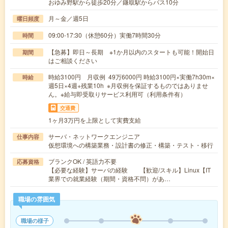
おゆみ野駅から徒歩20分／鎌取駅からバス10分
月～金／週5日
曜日頻度
09:00-17:30（休憩60分）実働7時間30分
時間
【急募】即日～長期 ※1か月以内のスタートも可能！開始日
期間
はご相談ください
時給3100円 月収例 49万6000円 時給3100円×実働7h30m×
時給
週5日×4週+残業10h ※月収例を保証するものではありませ
ん。※給与即受取りサービス利用可（利用条件有）
交通費
1ヶ月3万円を上限として実費支給
サーバ・ネットワークエンジニア
仕事内容
仮想環境への構築業務・設計書の修正・構築・テスト・移行
ブランクOK / 英語力不要
応募資格
【必要な経験】サーバの経験 【歓迎/スキル】Linux【IT
業界での就業経験（期間・資格不問）があ…
職場の雰囲気
職場の様子