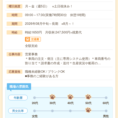
月～金（週5日） ※土日祝休み！
曜日頻度
09:00～17:30(実働7時間30分 休憩1時間)
時間
2026年08月中旬～長期 ※8月～！
期間
時給1650円 月収例 247,500円+残業代
時給
交通費
全額支給
営業事務
仕事内容
＊車両の注文・発注（主に専用システム使用）＊車両番号の
割り当て＊請求書の作成・送付＊生産状況や船荷の…
職種未経験OK / ブランクOK
応募資格
■事務のご経験がある方
職場の雰囲気
年齢層
20代
30代
40代
50代
60代
男女比率
女性
男性