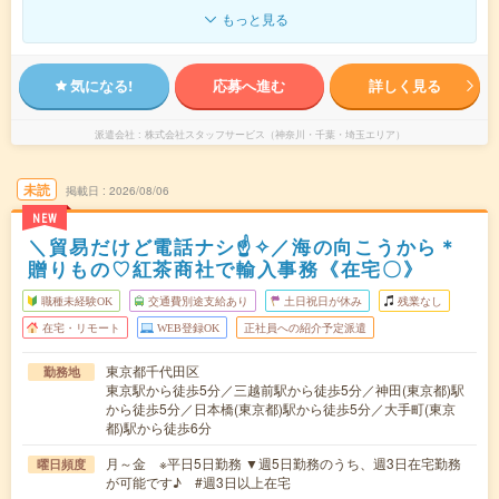
もっと見る
気になる!
応募へ進む
詳しく見る
派遣会社
株式会社スタッフサービス（神奈川・千葉・埼玉エリア）
未読
掲載日
2026/08/06
NEW
＼貿易だけど電話ナシ☝✧／海の向こうから＊
贈りもの♡紅茶商社で輸入事務《在宅〇》
職種未経験OK
交通費別途支給あり
土日祝日が休み
残業なし
在宅・リモート
WEB登録OK
正社員への紹介予定派遣
東京都千代田区
勤務地
東京駅から徒歩5分／三越前駅から徒歩5分／神田(東京都)駅
から徒歩5分／日本橋(東京都)駅から徒歩5分／大手町(東京
都)駅から徒歩6分
月～金 ※平日5日勤務 ▼週5日勤務のうち、週3日在宅勤務
曜日頻度
が可能です♪ #週3日以上在宅