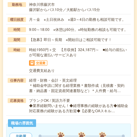
神奈川県藤沢市
勤務地
藤沢駅からバス10分／大船駅からバス15分
月～金 ※土日祝休み ※週3～4日の勤務も相談可能です。
曜日頻度
9:00～18:00 ※休憩は60分。※時短勤務の相談も可能です。
時間
【急募】即日～長期 ※開始日はご相談可能です！
期間
時給1950円＋交 【月収例】324,187円～ ■給与の前払い
時給
が可能な速払いサービスあり
交通費
交通費支給あり
経理・財務・会計・英文経理
仕事内容
＊補助金申請に関する経理業務＊書類作成（見積書・契約
書・納品書・固定資産関連書類など）＊人件費・給与…
ブランクOK / 英語力不要
応募資格
◆業界経験問いません！◆経理事務の経験がある方◆補助金
対応業務の経験がある方歓迎◆【必要なOAスキル…
職場の雰囲気
年齢層