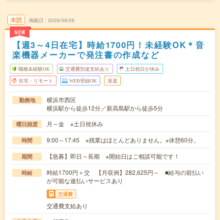
未読
掲載日
2026/08/06
NEW
【週3～4日在宅】時給1700円！未経験OK＊音
楽機器メーカーで発注書の作成など
職種未経験OK
交通費別途支給あり
土日祝日が休み
在宅・リモート
WEB登録OK
派遣
横浜市西区
勤務地
横浜駅から徒歩12分／新高島駅から徒歩5分
月～金 ※土日祝休み
曜日頻度
9:00～17:45 ※残業はほとんどありません。※休憩60分。
時間
【急募】即日～長期 ※開始日はご相談可能です！
期間
時給1700円＋交 【月収例】282,625円～ ■給与の前払い
時給
が可能な速払いサービスあり
交通費
交通費支給あり