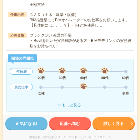
全額支給
ＣＡＤ（土木・建築・設備）
仕事内容
BIM推進部にてBIMオペレーターのお仕事をお願いします。
【具体的には。。。？】・Revitを使用し…
ブランクOK / 英語力不要
応募資格
・Revitを用いた実務経験がある方・BIMモデリングの実務経
験をお持ちの方
職場の雰囲気
年齢層
20代
30代
40代
50代
60代
男女比率
女性
男性
もっと見る
気になる!
応募へ進む
詳しく見る
派遣会社
株式会社クリーク・アンド・リバー社 ＢＩＭチーム