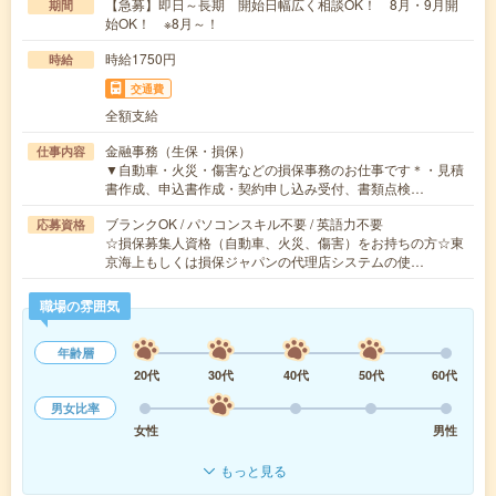
【急募】即日～長期 開始日幅広く相談OK！ 8月・9月開
期間
始OK！ ※8月～！
時給1750円
時給
交通費
全額支給
金融事務（生保・損保）
仕事内容
▼自動車・火災・傷害などの損保事務のお仕事です＊・見積
書作成、申込書作成・契約申し込み受付、書類点検…
ブランクOK / パソコンスキル不要 / 英語力不要
応募資格
☆損保募集人資格（自動車、火災、傷害）をお持ちの方☆東
京海上もしくは損保ジャパンの代理店システムの使…
職場の雰囲気
年齢層
20代
30代
40代
50代
60代
男女比率
女性
男性
もっと見る