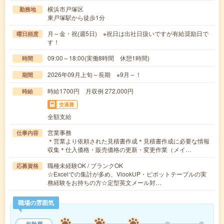
横浜市戸塚区
勤務地
東戸塚駅から徒歩1分
月～金・祝(週5日) ※祝日は出社日扱いですが有給奨励日で
曜日頻度
す！
09:00～18:00(実働8時間 休憩1時間)
時間
2026年09月上旬～長期 ※9月～！
期間
時給1700円 月収例 272,000円
時給
交通費
全額支給
営業事務
仕事内容
＊営業より依頼された見積書作成＊見積書作成に必要な情報
収集＊仕入価格・販売価格の更新・変更作業（メイ…
職種未経験OK / ブランクOK
応募資格
☆Excelでの集計が多め、VlookUP・ピボットテーブルの実
務経験をお持ちの方☆定型英文メール対…
職場の雰囲気
年齢層