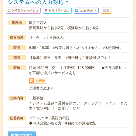
システムへの入力対応＊
交通費別途支給あり
土日祝日が休み
WEB登録OK
派遣
横浜市西区
勤務地
新高島駅から徒歩2分／横浜駅から徒歩6分
月～金 ※土日祝休み
曜日頻度
9:00～15:30 ※残業はほとんどありません。※休憩60分。
時間
【急募】即日～長期 ※開始日はご相談可能です！
期間
時給1650円＋交 【月収例】198,000円～ ■給与の前払い
時給
が可能な速払いサービスあり
交通費
交通費支給あり
一般事務
仕事内容
＊システム登録＊受付書類のデータアップロード＊データ入
力＊電話対応（一次受け）など
ブランクOK / 英語力不要
応募資格
◆事務経験がある方 #初めての派遣歓迎
職場の雰囲気