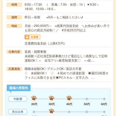
9:00～17:30 （ 実働：7.5h 休憩：1h ）▼9:30～
時間
18:00、10:00～18:3…
即日～長期 ※9月～もご相談ください♪
期間
月給：290,000円～ ※残業代別途支給 ＼お休みが多い月で
時給
も安心の固定月給制！／ #月収25万円以上
交通費
交通費別途支給（上限4万円）
貿易・国際事務
仕事内容
未経験⇒正社員☝貿易事務だけど電話なし✨残業なしで定時
退勤OK！＜ 在宅アリ×教育制度充実〇 ＞▫居…
職種未経験OK / ブランクOK / 英語力不要
応募資格
♢ 未経験OK！ ♢ ＃初めての派遣歓迎 ▣週2日程度オ
フィスに出勤できる方▣PCスキル：文字入力、…
職場の雰囲気
年齢層
20代
30代
40代
50代
60代
男女比率