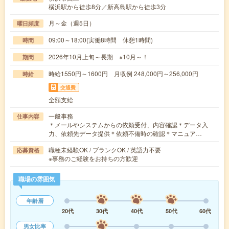
横浜駅から徒歩8分／新高島駅から徒歩3分
月～金（週5日）
曜日頻度
09:00～18:00(実働8時間 休憩1時間)
時間
2026年10月上旬～長期 ※10月～！
期間
時給1550円～1600円 月収例 248,000円～256,000円
時給
交通費
全額支給
一般事務
仕事内容
＊メールやシステムからの依頼受付、内容確認＊データ入
力、依頼先データ提供＊依頼不備時の確認＊マニュア…
職種未経験OK / ブランクOK / 英語力不要
応募資格
※事務のご経験をお持ちの方歓迎
職場の雰囲気
年齢層
20代
30代
40代
50代
60代
男女比率