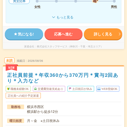
男女比率
女性
男性
もっと見る
気になる!
応募へ進む
詳しく見る
派遣会社
株式会社スタッフサービス（神奈川・千葉・埼玉エリア）
未読
掲載日
2026/08/06
NEW
正社員前提＊年収360から370万円＊賞与2回あ
り＊入力など
職種未経験OK
交通費別途支給あり
土日祝日が休み
WEB登録OK
正社員への紹介予定派遣
横浜市西区
勤務地
横浜駅から徒歩12分
月～金 ※土日祝休み
曜日頻度