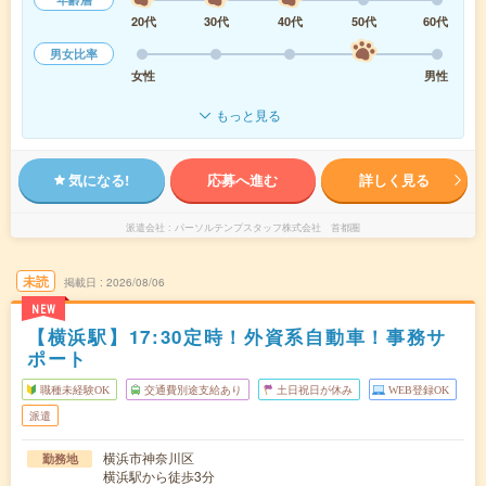
20代
30代
40代
50代
60代
男女比率
女性
男性
もっと見る
気になる!
応募へ進む
詳しく見る
派遣会社
パーソルテンプスタッフ株式会社 首都圏
未読
掲載日
2026/08/06
NEW
【横浜駅】17:30定時！外資系自動車！事務サ
ポート
職種未経験OK
交通費別途支給あり
土日祝日が休み
WEB登録OK
派遣
横浜市神奈川区
勤務地
横浜駅から徒歩3分