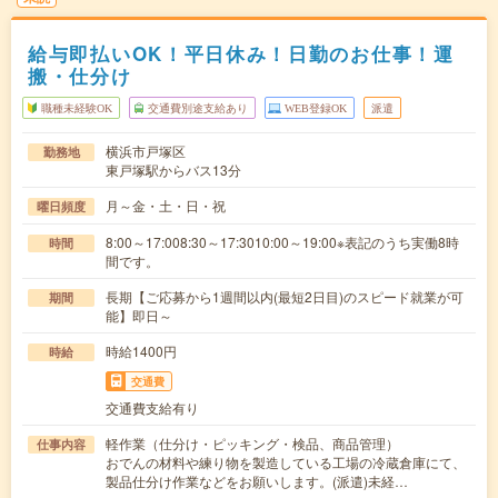
給与即払いOK！平日休み！日勤のお仕事！運
搬・仕分け
職種未経験OK
交通費別途支給あり
WEB登録OK
派遣
横浜市戸塚区
勤務地
東戸塚駅からバス13分
月～金・土・日・祝
曜日頻度
8:00～17:008:30～17:3010:00～19:00※表記のうち実働8時
時間
間です。
長期【ご応募から1週間以内(最短2日目)のスピード就業が可
期間
能】即日～
時給1400円
時給
交通費
交通費支給有り
軽作業（仕分け・ピッキング・検品、商品管理）
仕事内容
おでんの材料や練り物を製造している工場の冷蔵倉庫にて、
製品仕分け作業などをお願いします。(派遣)未経…