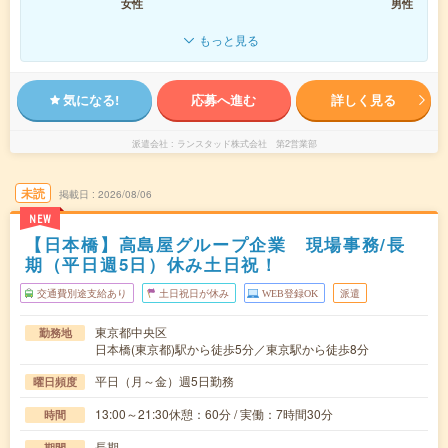
女性
男性
もっと見る
気になる!
応募へ進む
詳しく見る
派遣会社
ランスタッド株式会社 第2営業部
未読
掲載日
2026/08/06
NEW
【日本橋】高島屋グループ企業 現場事務/長
期（平日週5日）休み土日祝！
交通費別途支給あり
土日祝日が休み
WEB登録OK
派遣
東京都中央区
勤務地
日本橋(東京都)駅から徒歩5分／東京駅から徒歩8分
平日（月～金）週5日勤務
曜日頻度
13:00～21:30休憩：60分 / 実働：7時間30分
時間
長期
期間