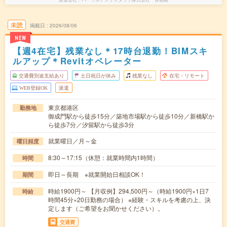
未読
掲載日
2026/08/06
NEW
【週4在宅】残業なし＊17時台退勤！BIMスキ
ルアップ＊Revitオペレーター
交通費別途支給あり
土日祝日が休み
残業なし
在宅・リモート
WEB登録OK
派遣
東京都港区
勤務地
御成門駅から徒歩15分／築地市場駅から徒歩10分／新橋駅か
ら徒歩7分／汐留駅から徒歩3分
就業曜日／月～金
曜日頻度
8:30～17:15（休憩：就業時間内1時間）
時間
即日～長期 ※就業開始日相談OK！
期間
時給1900円～ 【月収例】294,500円～（時給1900円×1日7
時給
時間45分×20日勤務の場合） ※経験・スキルを考慮の上、決
定します（ご希望をお聞かせください）。
交通費