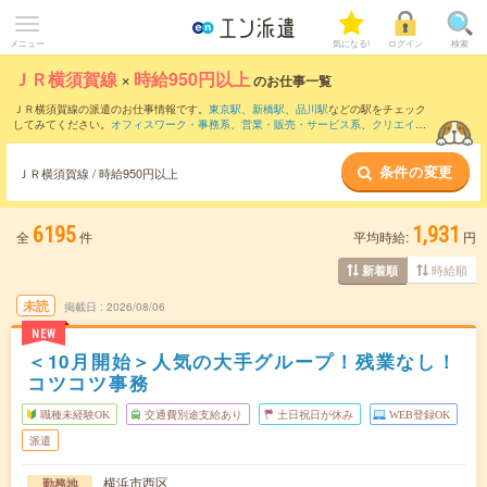
メニュー
気になる!
ログイン
検索
ＪＲ横須賀線
×
時給950円以上
のお仕事一覧
ＪＲ横須賀線の派遣のお仕事情報です。
東京駅
、
新橋駅
、
品川駅
などの駅をチェック
してみてください。
オフィスワーク・事務系
、
営業・販売・サービス系
、
クリエイテ
ィブ系
などのお仕事を取り揃えています。さらに、
短期
・
単発
などの期間や、
職種未
経験OK
などのこだわり条件で絞り込んでいただけます。
条件の変更
ＪＲ横須賀線 / 時給950円以上
6195
1,931
全
件
平均時給:
円
時給順
新着順
未読
掲載日
2026/08/06
NEW
＜10月開始＞人気の大手グループ！残業なし！
コツコツ事務
職種未経験OK
交通費別途支給あり
土日祝日が休み
WEB登録OK
派遣
横浜市西区
勤務地