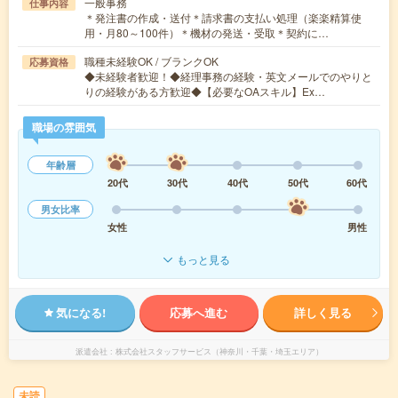
一般事務
仕事内容
＊発注書の作成・送付＊請求書の支払い処理（楽楽精算使
用・月80～100件）＊機材の発送・受取＊契約に…
職種未経験OK / ブランクOK
応募資格
◆未経験者歓迎！◆経理事務の経験・英文メールでのやりと
りの経験がある方歓迎◆【必要なOAスキル】Ex…
職場の雰囲気
年齢層
20代
30代
40代
50代
60代
男女比率
女性
男性
もっと見る
気になる!
応募へ進む
詳しく見る
派遣会社
株式会社スタッフサービス（神奈川・千葉・埼玉エリア）
未読