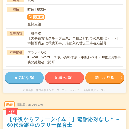
時給1,600円
時給
交通費
全額支給
一般事務
仕事内容
【大手百貨店グループ企業】＊担当部門での業務は・・・日
本橋百貨店に環境工事、店舗入れ替え工事各処補修…
ブランクOK
応募資格
■Excel、Word スキル資料作成（中級レベル）■建設現場事
務の経験者（尚可）
気になる!
応募へ進む
詳しく見る
派遣会社
株式会社センチュリーアンドカンパニー（高島屋グループ）
未読
掲載日
2026/08/06
NEW
【午後からフリータイム！】電話応対なし＊～
60代活躍中のフリー保育士