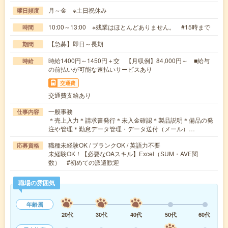
月～金 ※土日祝休み
曜日頻度
10:00～13:00 ※残業はほとんどありません。 #15時まで
時間
【急募】即日～長期
期間
時給1400円～1450円＋交 【月収例】84,000円～ ■給与
時給
の前払いが可能な速払いサービスあり
交通費
交通費支給あり
一般事務
仕事内容
＊売上入力＊請求書発行＊未入金確認＊製品説明＊備品の発
注や管理＊勤怠データ管理・データ送付（メール）…
職種未経験OK / ブランクOK / 英語力不要
応募資格
未経験OK！【必要なOAスキル】Excel（SUM・AVE関
数） #初めての派遣歓迎
職場の雰囲気
年齢層
20代
30代
40代
50代
60代