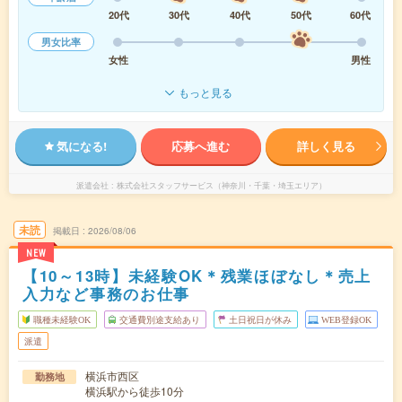
20代
30代
40代
50代
60代
男女比率
女性
男性
もっと見る
気になる!
応募へ進む
詳しく見る
派遣会社
株式会社スタッフサービス（神奈川・千葉・埼玉エリア）
未読
掲載日
2026/08/06
NEW
【10～13時】未経験OK＊残業ほぼなし＊売上
入力など事務のお仕事
職種未経験OK
交通費別途支給あり
土日祝日が休み
WEB登録OK
派遣
横浜市西区
勤務地
横浜駅から徒歩10分