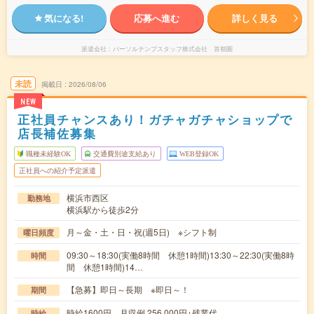
気になる!
応募へ進む
詳しく見る
派遣会社
パーソルテンプスタッフ株式会社 首都圏
未読
掲載日
2026/08/06
NEW
正社員チャンスあり！ガチャガチャショップで
店長補佐募集
職種未経験OK
交通費別途支給あり
WEB登録OK
正社員への紹介予定派遣
横浜市西区
勤務地
横浜駅から徒歩2分
月～金・土・日・祝(週5日) ※シフト制
曜日頻度
09:30～18:30(実働8時間 休憩1時間)13:30～22:30(実働8時
時間
間 休憩1時間)14…
【急募】即日～長期 ※即日～！
期間
時給1600円 月収例 256,000円+残業代
時給