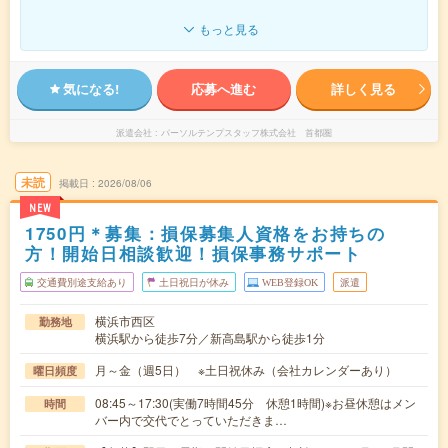
もっと見る
気になる!
応募へ進む
詳しく見る
派遣会社
パーソルテンプスタッフ株式会社 首都圏
未読
掲載日
2026/08/06
NEW
1750円＊募集：損保募集人資格をお持ちの
方！開始日相談歓迎！損保事務サポート
交通費別途支給あり
土日祝日が休み
WEB登録OK
派遣
横浜市西区
勤務地
横浜駅から徒歩7分／新高島駅から徒歩1分
月～金（週5日） ※土日祝休み（会社カレンダーあり）
曜日頻度
08:45～17:30(実働7時間45分 休憩1時間)※お昼休憩はメン
時間
バー内で交代でとっていただきま…