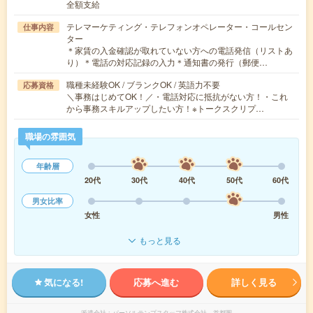
全額支給
テレマーケティング・テレフォンオペレーター・コールセン
仕事内容
ター
＊家賃の入金確認が取れていない方への電話発信（リストあ
り）＊電話の対応記録の入力＊通知書の発行（郵便…
職種未経験OK / ブランクOK / 英語力不要
応募資格
＼事務はじめてOK！／・電話対応に抵抗がない方！・これ
から事務スキルアップしたい方！※トークスクリプ…
職場の雰囲気
年齢層
20代
30代
40代
50代
60代
男女比率
女性
男性
もっと見る
気になる!
応募へ進む
詳しく見る
派遣会社
パーソルテンプスタッフ株式会社 首都圏