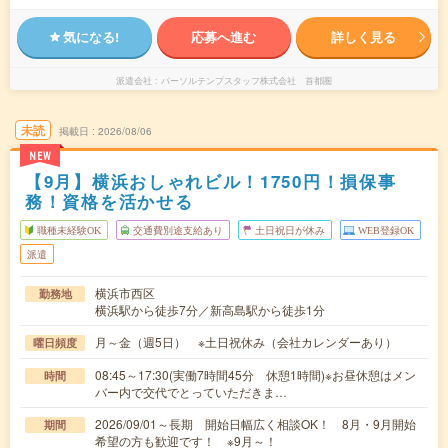
気になる!
応募へ進む
詳しく見る
派遣会社
パーソルテンプスタッフ株式会社 首都圏
未読
掲載日
2026/08/06
NEW
【9月】横浜おしゃれビル！1750円！損保事
務！資格を活かせる
職種未経験OK
交通費別途支給あり
土日祝日が休み
WEB登録OK
派遣
横浜市西区
勤務地
横浜駅から徒歩7分／新高島駅から徒歩1分
月～金（週5日） ※土日祝休み（会社カレンダーあり）
曜日頻度
08:45～17:30(実働7時間45分 休憩1時間)※お昼休憩はメン
時間
バー内で交代でとっていただきま…
2026/09/01～長期 開始日幅広く相談OK！ 8月・9月開始
期間
希望の方も歓迎です！ ※9月～！