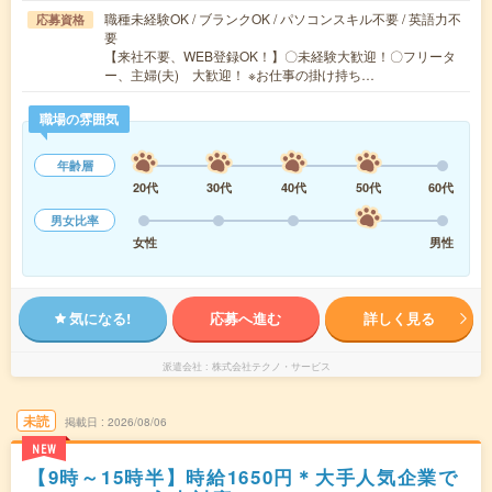
職種未経験OK / ブランクOK / パソコンスキル不要 / 英語力不
応募資格
要
【来社不要、WEB登録OK！】〇未経験大歓迎！〇フリータ
ー、主婦(夫) 大歓迎！ ※お仕事の掛け持ち…
職場の雰囲気
年齢層
20代
30代
40代
50代
60代
男女比率
女性
男性
気になる!
応募へ進む
詳しく見る
派遣会社
株式会社テクノ・サービス
未読
掲載日
2026/08/06
NEW
【9時～15時半】時給1650円＊大手人気企業で