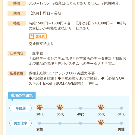
8:50～17:35 ※残業はほとんどありません。※休憩60分。
時間
【急募】即日～長期
期間
時給1500円～1600円＋交 【月収例】240,000円～ ■給与
時給
の前払いが可能な速払いサービスあり
交通費
交通費支給あり
一般事務
仕事内容
＊勤怠データシステム管理＊各営業所のデータ集計＊制服お
よび備品の管理＊専用システムへのデータ入力＊電…
職種未経験OK / ブランクOK / 英語力不要
応募資格
◆未経験者歓迎！◆事務経験がある方歓迎。◆【必要なOA
スキル】Excel（SUM／AVE関数） #初…
職場の雰囲気
年齢層
20代
30代
40代
50代
60代
男女比率
女性
男性