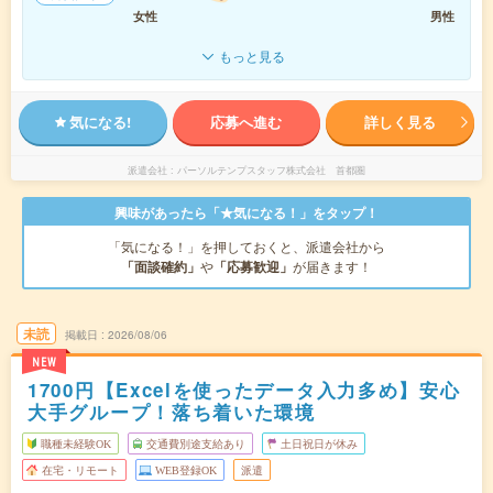
女性
男性
もっと見る
気になる!
応募へ進む
詳しく見る
派遣会社
パーソルテンプスタッフ株式会社 首都圏
興味があったら「★気になる！」をタップ！
「気になる！」を押しておくと、派遣会社から
「面談確約」
や
「応募歓迎」
が届きます！
未読
掲載日
2026/08/06
NEW
1700円【Excelを使ったデータ入力多め】安心
大手グループ！落ち着いた環境
職種未経験OK
交通費別途支給あり
土日祝日が休み
在宅・リモート
WEB登録OK
派遣