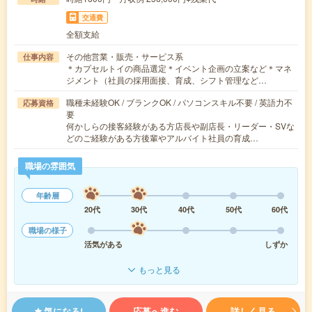
交通費
全額支給
その他営業・販売・サービス系
仕事内容
＊カプセルトイの商品選定＊イベント企画の立案など＊マネ
ジメント（社員の採用面接、育成、シフト管理など…
職種未経験OK / ブランクOK / パソコンスキル不要 / 英語力不
応募資格
要
何かしらの接客経験がある方店長や副店長・リーダー・SVな
どのご経験がある方後輩やアルバイト社員の育成…
職場の雰囲気
年齢層
20代
30代
40代
50代
60代
職場の様子
活気がある
しずか
もっと見る
気になる!
応募へ進む
詳しく見る