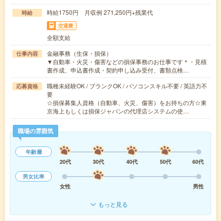
時給1750円 月収例 271,250円+残業代
時給
交通費
全額支給
金融事務（生保・損保）
仕事内容
▼自動車・火災・傷害などの損保事務のお仕事です＊・見積
書作成、申込書作成・契約申し込み受付、書類点検…
職種未経験OK / ブランクOK / パソコンスキル不要 / 英語力不
応募資格
要
☆損保募集人資格（自動車、火災、傷害）をお持ちの方☆東
京海上もしくは損保ジャパンの代理店システムの使…
職場の雰囲気
年齢層
20代
30代
40代
50代
60代
男女比率
女性
男性
もっと見る