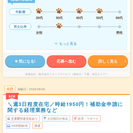
年齢層
20代
30代
40代
50代
60代
男女比率
女性
男性
もっと見る
気になる!
応募へ進む
詳しく見る
派遣会社
株式会社スタッフサービス（神奈川・千葉・埼玉エリア）
未読
掲載日
2026/08/06
NEW
＼週3日程度在宅／時給1950円！補助金申請に
関する経理業務など
交通費別途支給あり
土日祝日が休み
在宅・リモート
WEB登録OK
派遣