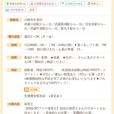
職種未経験OK
交通費別途支給あり
土日祝日が休み
残業なし
WEB登録OK
派遣
川崎市中原区
勤務地
武蔵小杉駅から---分／武蔵新城駅から---分／元住吉駅から---
分／武蔵中原駅から---分／新丸子駅から---分
週2日～OK（月～金）
曜日頻度
1日3時間～OK！（7時～20時の間）▼選べるシフト例・7時
時間
～12時：朝の受け入れ～お昼の準備・10…
最短2ヶ月～長期 ★急募 ★当月～、さらに先のスタート
期間
もOK！開始日ご相談ください。
経験者：時給1800円～ （有資格未経験は時給1600円～ス
時給
タート！）★日払い／週払い制度あり（月払いも選べます）
※稼働開始時は手続き完了次第のお支払いとなります★フル
タイムできる方は100円アップ！
交通費
交通費全額支給 ※規定あり
保育士
仕事内容
【時短OK!フリー保育士】担任の保育士さんのサポートをお
任せします。～具体的なお仕事～・登園時のお迎…