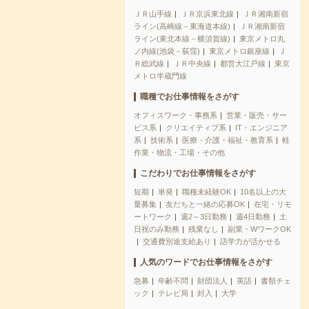
ＪＲ山手線
ＪＲ京浜東北線
ＪＲ湘南新宿
ライン(高崎線－東海道本線)
ＪＲ湘南新宿
ライン(東北本線－横須賀線)
東京メトロ丸
ノ内線(池袋－荻窪)
東京メトロ銀座線
Ｊ
Ｒ総武線
ＪＲ中央線
都営大江戸線
東京
メトロ半蔵門線
職種でお仕事情報をさがす
オフィスワーク・事務系
営業・販売・サー
ビス系
クリエイティブ系
IT・エンジニア
系
技術系
医療・介護・福祉・教育系
軽
作業・物流・工場・その他
こだわりでお仕事情報をさがす
短期
単発
職種未経験OK
10名以上の大
量募集
友だちと一緒の応募OK
在宅・リモ
ートワーク
週2～3日勤務
週4日勤務
土
日祝のみ勤務
残業なし
副業・WワークOK
交通費別途支給あり
語学力が活かせる
人気のワードでお仕事情報をさがす
急募
年齢不問
財団法人
英語
書類チェ
ック
テレビ局
封入
大学