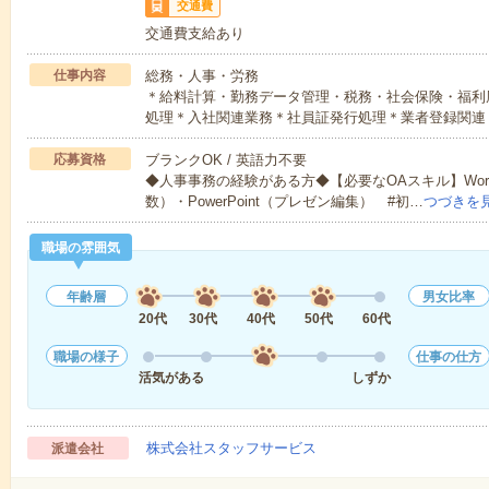
交通費
交通費支給あり
仕事内容
総務・人事・労務
＊給料計算・勤務データ管理・税務・社会保険・福利
処理＊入社関連業務＊社員証発行処理＊業者登録関連
応募資格
ブランクOK / 英語力不要
◆人事事務の経験がある方◆【必要なOAスキル】Word
数）・PowerPoint（プレゼン編集） #初…
つづきを
職場の雰囲気
年齢層
男女比率
20代
30代
40代
50代
60代
職場の様子
仕事の仕方
活気がある
しずか
株式会社スタッフサービス
派遣会社