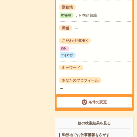
勤務地
ＪＲ横須賀線
駅/路線
職種
---
こだわりINDEX
---
絶対
---
できれば
キーワード
---
あなたのプロフィール
---
条件の変更
他の検索結果を見る
勤務地でお仕事情報をさがす