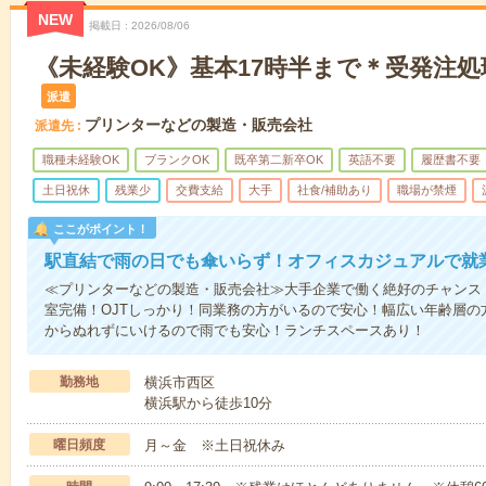
NEW
掲載日
2026/08/06
《未経験OK》基本17時半まで＊受発注
派遣
プリンターなどの製造・販売会社
派遣先
職種未経験OK
ブランクOK
既卒第二新卒OK
英語不要
履歴書不要
土日祝休
残業少
交費支給
大手
社食/補助あり
職場が禁煙
ここがポイント！
駅直結で雨の日でも傘いらず！オフィスカジュアルで就
≪プリンターなどの製造・販売会社≫大手企業で働く絶好のチャンス
室完備！OJTしっかり！同業務の方がいるので安心！幅広い年齢層の
からぬれずにいけるので雨でも安心！ランチスペースあり！
勤務地
横浜市西区
横浜駅から徒歩10分
曜日頻度
月～金 ※土日祝休み