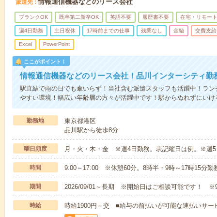
情報通信機器などのリース会社
派遣先
ブランクOK
既卒第二新卒OK
英語不要
履歴書不要
在宅・リモー
週4日勤務
土日祝休
17時前までの仕事
残業なし
金融
交費支給
Excel
PowerPoint
ここがポイント！
情報通信機器などのリース会社！品川インターシティ勤
駅直結で雨の日でも傘いらず！当社含む派遣スタッフも活躍中！ランチ
やすい環境！幅広い年齢層の方々が活躍中です！駅からぬれずにいけ
勤務地
東京都港区
品川駅から徒歩8分
曜日頻度
月・火・木・金 ※週4日勤務。表記曜日は例。※週
時間
9:00～17:00 ※休憩60分。8時半・9時～17時15
期間
2026/09/01～長期 ※開始日はご相談可能です！ ※
時給
時給1900円＋交 ■給与の前払いが可能な速払いサー