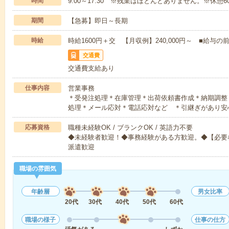
時間
9:00～17:30 ※残業はほとんどありません。※休憩6
期間
【急募】即日～長期
時給
時給1600円＋交 【月収例】240,000円～ ■給
交通費
交通費支給あり
仕事内容
営業事務
＊受発注処理＊在庫管理＊出荷依頼書作成＊納期調整
処理＊メール応対＊電話応対など ＊引継ぎがあり安
応募資格
職種未経験OK / ブランクOK / 英語力不要
◆未経験者歓迎！◆事務経験がある方歓迎。◆【必要なO
派遣歓迎
職場の雰囲気
年齢層
男女比率
20代
30代
40代
50代
60代
職場の様子
仕事の仕方