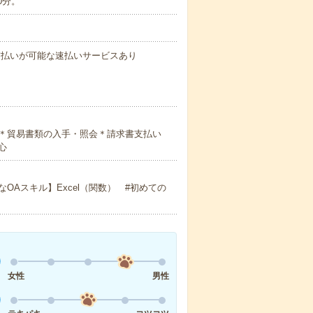
0分。
与の前払いが可能な速払いサービスあり
＊貿易書類の入手・照会＊請求書支払い
心
Aスキル】Excel（関数） #初めての
女性
男性