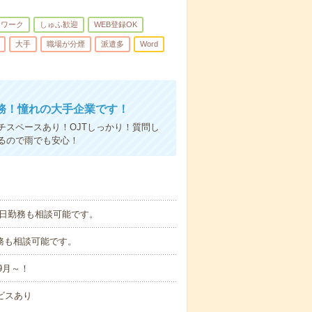
トワーク
しゅふ歓迎
WEB登録OK
大手
職場が分煙
派遣多
Word
務！憧れの大手企業です！
スペースあり！OJTしっかり！質問し
るので雨でも安心！
5日勤務も相談可能です。
分勤務も相談可能です。
9月～！
ビスあり