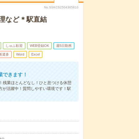
No.SSKCS2504365810
処理など＊駅直結
しゅふ歓迎
WEB登録OK
週5日勤務
派遣多
Word
Excel
業できます！
！残業ほとんどなし！ひと息つける休憩
方が活躍中！質問しやすい環境です！駅