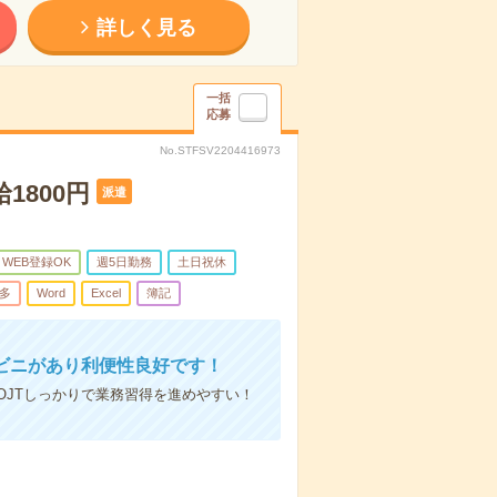
詳しく見る
一括
応募
No.STFSV2204416973
1800円
派遣
WEB登録OK
週5日勤務
土日祝休
多
Word
Excel
簿記
ビニがあり利便性良好です！
JTしっかりで業務習得を進めやすい！