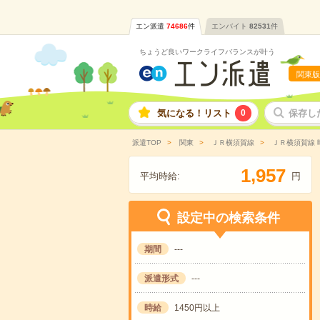
エン派遣
74686
件
エンバイト
82531
件
ちょうど良いワークライフバランスが叶う
関東版
気になる！リスト
0
保存し
派遣TOP
関東
ＪＲ横須賀線
ＪＲ横須賀線 
,
1
9
5
7
平均時給:
円
設定中の検索条件
期間
---
派遣形式
---
時給
1450円以上