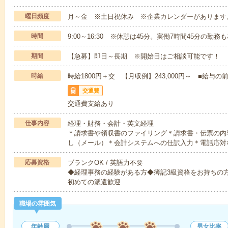
曜日頻度
月～金 ※土日祝休み ※企業カレンダーがあります
時間
9:00～16:30 ※休憩は45分。実働7時間45分の勤
期間
【急募】即日～長期 ※開始日はご相談可能です！
時給
時給1800円＋交 【月収例】243,000円～ ■給
交通費
交通費支給あり
仕事内容
経理・財務・会計・英文経理
＊請求書や領収書のファイリング＊請求書・伝票の内
し（メール）＊会計システムへの仕訳入力＊電話応対
応募資格
ブランクOK / 英語力不要
◆経理事務の経験がある方◆簿記3級資格をお持ちの
初めての派遣歓迎
職場の雰囲気
年齢層
男女比率