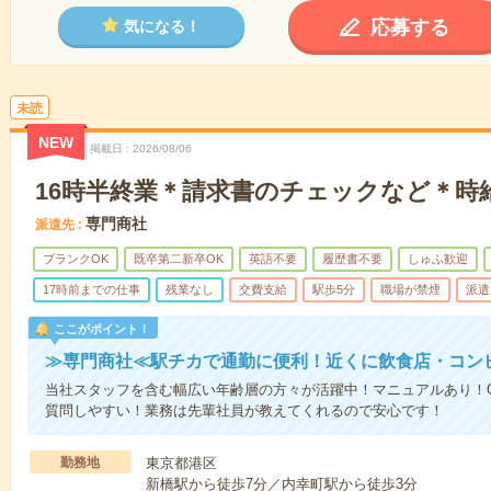
応募する
気になる！
未読
NEW
掲載日
2026/08/06
16時半終業＊請求書のチェックなど＊時給
専門商社
派遣先
ブランクOK
既卒第二新卒OK
英語不要
履歴書不要
しゅふ歓迎
17時前までの仕事
残業なし
交費支給
駅歩5分
職場が禁煙
派遣
ここがポイント！
≫専門商社≪駅チカで通勤に便利！近くに飲食店・コン
当社スタッフを含む幅広い年齢層の方々が活躍中！マニュアルあり！O
質問しやすい！業務は先輩社員が教えてくれるので安心です！
勤務地
東京都港区
新橋駅から徒歩7分／内幸町駅から徒歩3分