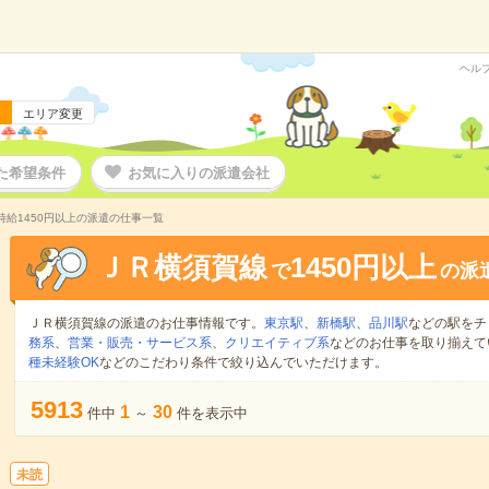
ヘル
エリア変更
た希望条件
お気に入りの派遣会社
時給1450円以上の派遣の仕事一覧
ＪＲ横須賀線
1450円以上
で
の派
ＪＲ横須賀線の派遣のお仕事情報です。
東京駅
、
新橋駅
、
品川駅
などの駅をチ
務系
、
営業・販売・サービス系
、
クリエイティブ系
などのお仕事を取り揃えて
種未経験OK
などのこだわり条件で絞り込んでいただけます。
5913
1
30
件中
～
件を表示中
未読