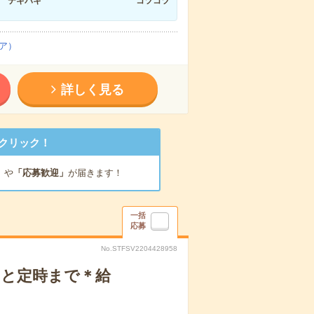
テキパキ
コツコツ
ア）
詳しく見る
クリック！
」
や
「応募歓迎」
が届きます！
一括
応募
No.STFSV2204428958
ッと定時まで＊給