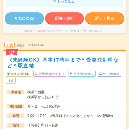
もっと見る
気になる!
応募へ進む
詳しく見る
派遣会社
株式会社スタッフサービス（神奈川・千葉・埼玉エリア）
未読
掲載日
2026/08/06
NEW
《未経験OK》基本17時半まで＊受発注処理な
ど＊駅直結
職種未経験OK
交通費別途支給あり
土日祝日が休み
WEB登録OK
派遣
横浜市西区
勤務地
横浜駅から徒歩10分
月～金 ※土日祝休み
曜日頻度
9:00～17:30 ※残業はほとんどありません。※休憩60分。
時間
【急募】即日～長期
期間