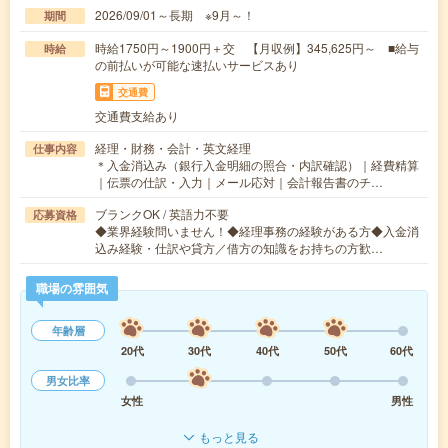
2026/09/01～長期 ※9月～！
期間
時給1750円～1900円＋交 【月収例】345,625円～ ■給与
時給
の前払いが可能な速払いサービスあり
交通費
交通費支給あり
経理・財務・会計・英文経理
仕事内容
＊入金消込み（銀行入金明細の照合・内訳確認）｜経費精算
｜伝票の仕訳・入力｜メール応対｜会計報告書のチ…
ブランクOK / 英語力不要
応募資格
◆業界経験問いません！◆経理事務の経験がある方◆入金消
込み経験・仕訳や貸方／借方の知識をお持ちの方歓…
職場の雰囲気
年齢層
20代
30代
40代
50代
60代
男女比率
女性
男性
もっと見る