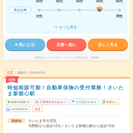
20代
30代
40代
50代
60代
男女比率
女性
男性
もっと見る
気になる!
応募へ進む
詳しく見る
派遣会社
パーソルテンプスタッフ株式会社 首都圏
未読
掲載日
2026/08/06
NEW
時短相談可能！自動車保険の受付業務！さいた
ま新都心駅
職種未経験OK
交通費別途支給あり
土日祝日が休み
残業なし
WEB登録OK
派遣
さいたま市大宮区
勤務地
与野駅から徒歩12分／さいたま新都心駅から徒歩10分