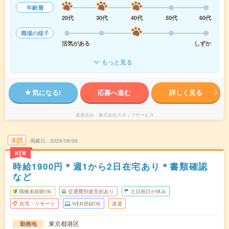
年齢層
20代
30代
40代
50代
60代
職場の様子
活気がある
しずか
もっと見る
気になる!
応募へ進む
詳しく見る
派遣会社
株式会社スタッフサービス
未読
掲載日
2026/08/06
NEW
時給1900円＊週1から2日在宅あり＊書類確認
など
職種未経験OK
交通費別途支給あり
土日祝日が休み
在宅・リモート
WEB登録OK
派遣
東京都港区
勤務地