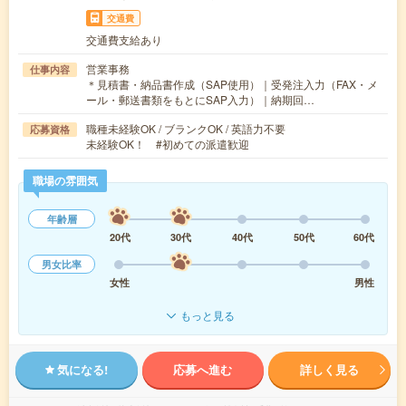
交通費
交通費支給あり
営業事務
仕事内容
＊見積書・納品書作成（SAP使用）｜受発注入力（FAX・メ
ール・郵送書類をもとにSAP入力）｜納期回…
職種未経験OK / ブランクOK / 英語力不要
応募資格
未経験OK！ #初めての派遣歓迎
職場の雰囲気
年齢層
20代
30代
40代
50代
60代
男女比率
女性
男性
もっと見る
気になる!
応募へ進む
詳しく見る