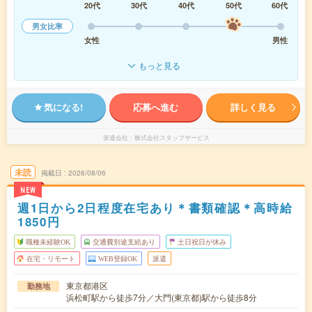
20代
30代
40代
50代
60代
男女比率
女性
男性
もっと見る
気になる!
応募へ進む
詳しく見る
派遣会社
株式会社スタッフサービス
未読
掲載日
2026/08/06
NEW
週1日から2日程度在宅あり＊書類確認＊高時給
1850円
職種未経験OK
交通費別途支給あり
土日祝日が休み
在宅・リモート
WEB登録OK
派遣
東京都港区
勤務地
浜松町駅から徒歩7分／大門(東京都)駅から徒歩8分