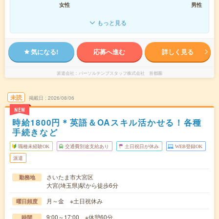
女性
男性
もっと見る
気になる!
応募へ進む
詳しく見る
派遣会社
パーソルテンプスタッフ株式会社 首都圏
未読
掲載日
2026/08/06
NEW
時給1800円＊英語＆OAスキル活かせる！各種
手続きなど
職種未経験OK
交通費別途支給あり
土日祝日が休み
WEB登録OK
派遣
さいたま市大宮区
勤務地
大宮(埼玉県)駅から徒歩6分
月～金 ※土日祝休み
曜日頻度
9:00～17:00 ※休憩60分。
時間