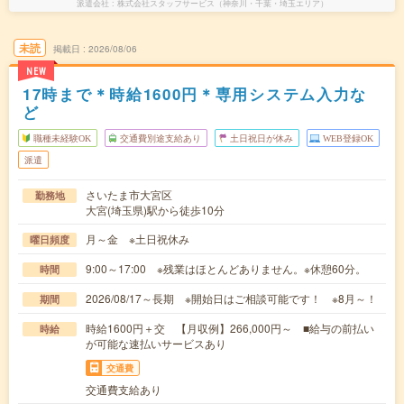
派遣会社
株式会社スタッフサービス（神奈川・千葉・埼玉エリア）
未読
掲載日
2026/08/06
NEW
17時まで＊時給1600円＊専用システム入力な
ど
職種未経験OK
交通費別途支給あり
土日祝日が休み
WEB登録OK
派遣
さいたま市大宮区
勤務地
大宮(埼玉県)駅から徒歩10分
月～金 ※土日祝休み
曜日頻度
9:00～17:00 ※残業はほとんどありません。※休憩60分。
時間
2026/08/17～長期 ※開始日はご相談可能です！ ※8月～！
期間
時給1600円＋交 【月収例】266,000円～ ■給与の前払い
時給
が可能な速払いサービスあり
交通費
交通費支給あり