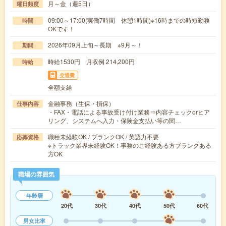
月～金（週5日）
曜日頻度
09:00～17:00(実働7時間 休憩1時間)※16時までの時短勤務
時間
OKです！
2026年09月上旬～長期 ※9月～！
期間
時給1530円 月収例 214,200円
時給
交通費
全額支給
金融事務（生保・損保）
仕事内容
・FAX・電話による事故受け付け業務⇒内容チェックorヒア
リング、システムへ入力・保険金支払い等の関…
職種未経験OK / ブランクOK / 英語力不要
応募資格
※トラック業界未経験OK！事務のご経験ある方ブランクある
方OK
職場の雰囲気
年齢層
20代
30代
40代
50代
60代
男女比率