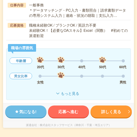
一般事務
仕事内容
＊データマッチング・PC入力・書類照合｜請求書類データ
の専用システム入力｜連絡・状況の聴取｜支払入力…
職種未経験OK / ブランクOK / 英語力不要
応募資格
未経験OK！【必要なOAスキル】Excel（関数） #初めての
派遣歓迎
職場の雰囲気
年齢層
20代
30代
40代
50代
60代
男女比率
女性
男性
もっと見る
気になる!
応募へ進む
詳しく見る
派遣会社
株式会社スタッフサービス（神奈川・千葉・埼玉エリア）