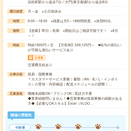
浜松町駅から徒歩7分／大門(東京都)駅から徒歩8分
月～金 ※土日祝休み
曜日頻度
9:00～18:00 ※残業は月5～19時間程度。※休憩60分。
時間
【急募】即日～長期 ※開始日はご相談可能です！ ※8月
期間
～！
時給1900円＋交 【月収例】349,125円～ ■給与の前払い
時給
が可能な速払いサービスあり
交通費
交通費支給あり
貿易・国際事務
仕事内容
＊カスタマーサービス業務｜書類（AN・B／L・インボイ
ス）の受領・内容確認｜配送スケジュールの調整｜…
職種未経験OK / ブランクOK / 英語力不要
応募資格
◆業界経験問いません！◆営業事務or貿易事務の経験がある
方◆【必要なOAスキル】Excel（VLOO…
職場の雰囲気
年齢層