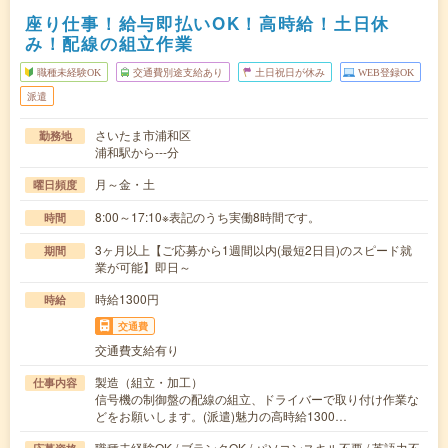
座り仕事！給与即払いOK！高時給！土日休
み！配線の組立作業
職種未経験OK
交通費別途支給あり
土日祝日が休み
WEB登録OK
派遣
さいたま市浦和区
勤務地
浦和駅から---分
月～金・土
曜日頻度
8:00～17:10※表記のうち実働8時間です。
時間
3ヶ月以上【ご応募から1週間以内(最短2日目)のスピード就
期間
業が可能】即日～
時給1300円
時給
交通費
交通費支給有り
製造（組立・加工）
仕事内容
信号機の制御盤の配線の組立、ドライバーで取り付け作業な
どをお願いします。(派遣)魅力の高時給1300…
職種未経験OK / ブランクOK / パソコンスキル不要 / 英語力不