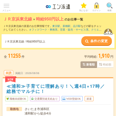
メニュー
気になる!
ログイン
検索
ＪＲ京浜東北線
×
時給950円以上
のお仕事一覧
ＪＲ京浜東北線の派遣のお仕事情報です。
東京駅
、
新橋駅
、
品川駅
などの駅をチェッ
クしてみてください。
オフィスワーク・事務系
、
営業・販売・サービス系
、
クリエイ
ティブ系
などのお仕事を取り揃えています。さらに、
短期
・
単発
などの期間や、
職種
未経験OK
などのこだわり条件で絞り込んでいただけます。
条件の変更
ＪＲ京浜東北線 / 時給950円以上
11255
1,910
全
件
平均時給:
円
時給順
新着順
未読
掲載日
2026/08/06
NEW
≪浦和≫子育てに理解あり！＼週4日×17時／
総務でマルチに！
職種未経験OK
交通費別途支給あり
WEB登録OK
派遣
さいたま市浦和区
勤務地
浦和駅から徒歩4分