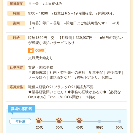
月～金 ※土日祝休み
曜日頻度
9:00～18:00 ※残業は月5～19時間程度。※休憩60分。
時間
【急募】即日～長期 ※開始日はご相談可能です！ ※8月
期間
～！
時給1850円＋交 【月収例】339,937円～ ■給与の前払い
時給
が可能な速払いサービスあり
交通費
交通費支給あり
貿易・国際事務
仕事内容
＊書類確認｜社内・委託先への依頼｜配車手配｜進捗管理｜
メール対応｜電話応対など ※移転予定あり。お問…
職種未経験OK / ブランクOK / 英語力不要
応募資格
◆業界経験問いません！◆事務の経験がある方◆【必要な
OAスキル】Excel（VLOOK関数） #初め…
職場の雰囲気
年齢層
20代
30代
40代
50代
60代