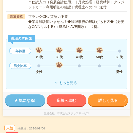
＊仕訳入力（発展会計使用）｜月次処理｜経費精算｜クレジ
ットカード利用明細の確認｜税理士へのPDF送付…
ブランクOK / 英語力不要
応募資格
◆業界経験問いません！◆経理事務の経験がある方◆【必要
なOAスキル】Ex（SUM・AVE関数） #初…
職場の雰囲気
年齢層
20代
30代
40代
50代
60代
男女比率
女性
男性
もっと見る
気になる!
応募へ進む
詳しく見る
派遣会社
株式会社スタッフサービス
未読
掲載日
2026/08/06