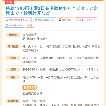
NEW
時給1900円！週2日在宅勤務あり＊ピタッと定
時まで＊給料計算など
交通費別途支給あり
土日祝日が休み
残業なし
在宅・リモート
WEB登録OK
派遣
東京都港区
勤務地
品川駅から徒歩8分
月・火・木・金 ※週4日勤務。表記曜日は例。※週5日勤務も
曜日頻度
相談可能です。
9:00～17:00 ※休憩60分。8時半・9時～17時15分勤務も相
時間
談可能です。
2026/09/01～長期 ※開始日はご相談可能です！ ※9月～！
期間
時給1900円＋交 ■給与の前払いが可能な速払いサービスあ
時給
り
交通費
交通費支給あり
総務・人事・労務
仕事内容
＊給料計算・勤務データ管理・税務・社会保険・福利厚生に