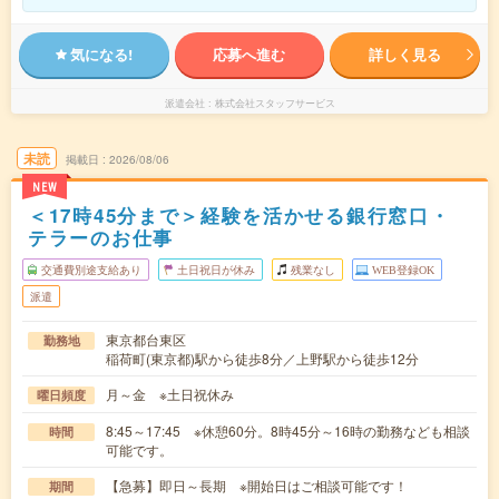
気になる!
応募へ進む
詳しく見る
派遣会社
株式会社スタッフサービス
未読
掲載日
2026/08/06
NEW
＜17時45分まで＞経験を活かせる銀行窓口・
テラーのお仕事
交通費別途支給あり
土日祝日が休み
残業なし
WEB登録OK
派遣
東京都台東区
勤務地
稲荷町(東京都)駅から徒歩8分／上野駅から徒歩12分
月～金 ※土日祝休み
曜日頻度
8:45～17:45 ※休憩60分。8時45分～16時の勤務なども相談
時間
可能です。
【急募】即日～長期 ※開始日はご相談可能です！
期間