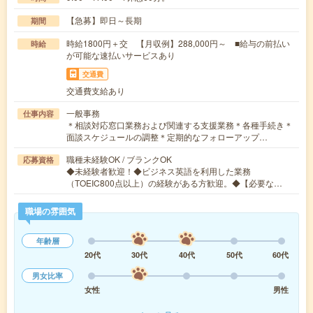
【急募】即日～長期
期間
時給1800円＋交 【月収例】288,000円～ ■給与の前払い
時給
が可能な速払いサービスあり
交通費
交通費支給あり
一般事務
仕事内容
＊相談対応窓口業務および関連する支援業務＊各種手続き＊
面談スケジュールの調整＊定期的なフォローアップ…
職種未経験OK / ブランクOK
応募資格
◆未経験者歓迎！◆ビジネス英語を利用した業務
（TOEIC800点以上）の経験がある方歓迎。◆【必要な…
職場の雰囲気
年齢層
20代
30代
40代
50代
60代
男女比率
女性
男性