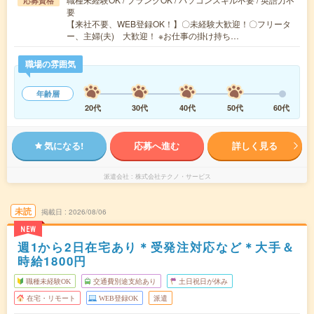
応募資格
要
【来社不要、WEB登録OK！】〇未経験大歓迎！〇フリータ
ー、主婦(夫) 大歓迎！ ※お仕事の掛け持ち…
職場の雰囲気
年齢層
20代
30代
40代
50代
60代
気になる!
応募へ進む
詳しく見る
派遣会社
株式会社テクノ・サービス
未読
掲載日
2026/08/06
NEW
週1から2日在宅あり＊受発注対応など＊大手＆
時給1800円
職種未経験OK
交通費別途支給あり
土日祝日が休み
在宅・リモート
WEB登録OK
派遣