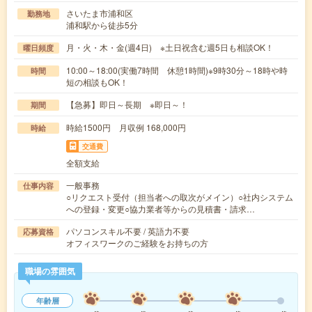
さいたま市浦和区
勤務地
浦和駅から徒歩5分
月・火・木・金(週4日) ※土日祝含む週5日も相談OK！
曜日頻度
10:00～18:00(実働7時間 休憩1時間)※9時30分～18時や時
時間
短の相談もOK！
【急募】即日～長期 ※即日～！
期間
時給1500円 月収例 168,000円
時給
交通費
全額支給
一般事務
仕事内容
○リクエスト受付（担当者への取次がメイン）○社内システム
への登録・変更○協力業者等からの見積書・請求…
パソコンスキル不要 / 英語力不要
応募資格
オフィスワークのご経験をお持ちの方
職場の雰囲気
年齢層