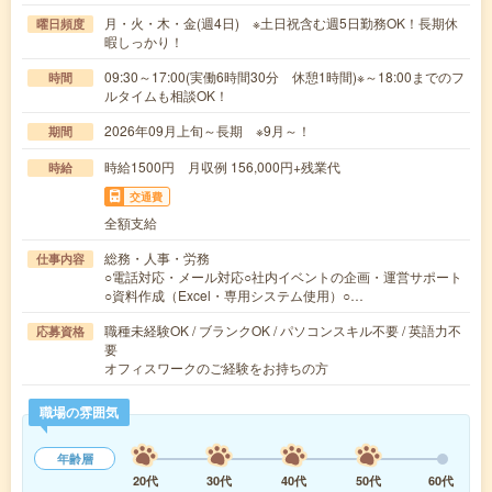
月・火・木・金(週4日) ※土日祝含む週5日勤務OK！長期休
曜日頻度
暇しっかり！
09:30～17:00(実働6時間30分 休憩1時間)※～18:00までのフ
時間
ルタイムも相談OK！
2026年09月上旬～長期 ※9月～！
期間
時給1500円 月収例 156,000円+残業代
時給
交通費
全額支給
総務・人事・労務
仕事内容
○電話対応・メール対応○社内イベントの企画・運営サポート
○資料作成（Excel・専用システム使用）○…
職種未経験OK / ブランクOK / パソコンスキル不要 / 英語力不
応募資格
要
オフィスワークのご経験をお持ちの方
職場の雰囲気
年齢層
20代
30代
40代
50代
60代