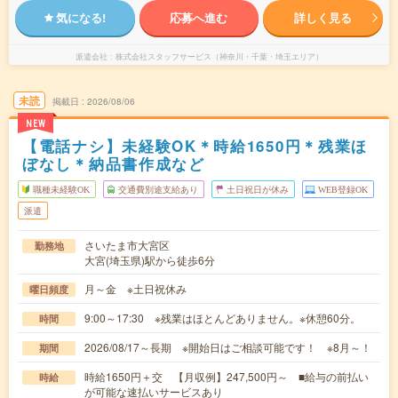
気になる!
応募へ進む
詳しく見る
派遣会社
株式会社スタッフサービス（神奈川・千葉・埼玉エリア）
未読
掲載日
2026/08/06
NEW
【電話ナシ】未経験OK＊時給1650円＊残業ほ
ぼなし＊納品書作成など
職種未経験OK
交通費別途支給あり
土日祝日が休み
WEB登録OK
派遣
さいたま市大宮区
勤務地
大宮(埼玉県)駅から徒歩6分
月～金 ※土日祝休み
曜日頻度
9:00～17:30 ※残業はほとんどありません。※休憩60分。
時間
2026/08/17～長期 ※開始日はご相談可能です！ ※8月～！
期間
時給1650円＋交 【月収例】247,500円～ ■給与の前払い
時給
が可能な速払いサービスあり