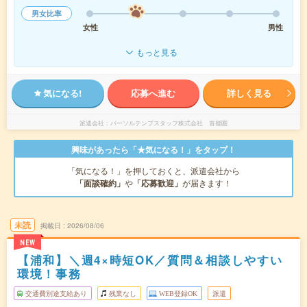
男女比率
女性
男性
もっと見る
気になる!
応募へ進む
詳しく見る
派遣会社
パーソルテンプスタッフ株式会社 首都圏
興味があったら「★気になる！」をタップ！
「気になる！」を押しておくと、派遣会社から
「面談確約」
や
「応募歓迎」
が届きます！
未読
掲載日
2026/08/06
NEW
【浦和】＼週4×時短OK／質問＆相談しやすい
環境！事務
交通費別途支給あり
残業なし
WEB登録OK
派遣