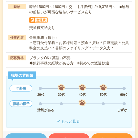
時給1500円～1600円＋交 【月収例】249,375円～ ■給与
時給
の前払いが可能な速払いサービスあり
交通費
交通費支給あり
金融事務（銀行）
仕事内容
＊窓口受付業務＊お客様対応＊預金＊振込＊口座開設＊公共
料金の支払い＊書類のファイリング＊データ入力＊…
ブランクOK / 英語力不要
応募資格
◆銀行事務の経験がある方 #初めての派遣歓迎
職場の雰囲気
年齢層
20代
30代
40代
50代
60代
職場の様子
活気がある
しずか
もっと見る