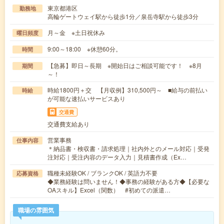
東京都港区
勤務地
高輪ゲートウェイ駅から徒歩1分／泉岳寺駅から徒歩3分
月～金 ※土日祝休み
曜日頻度
9:00～18:00 ※休憩60分。
時間
【急募】即日～長期 ※開始日はご相談可能です！ ※8月
期間
～！
時給1800円＋交 【月収例】310,500円～ ■給与の前払い
時給
が可能な速払いサービスあり
交通費
交通費支給あり
営業事務
仕事内容
＊納品書・検収書・請求処理｜社内外とのメール対応｜受発
注対応｜受注内容のデータ入力｜見積書作成（Ex…
職種未経験OK / ブランクOK / 英語力不要
応募資格
◆業務経験は問いません！◆事務の経験がある方◆【必要な
OAスキル】Excel（関数） #初めての派遣…
職場の雰囲気