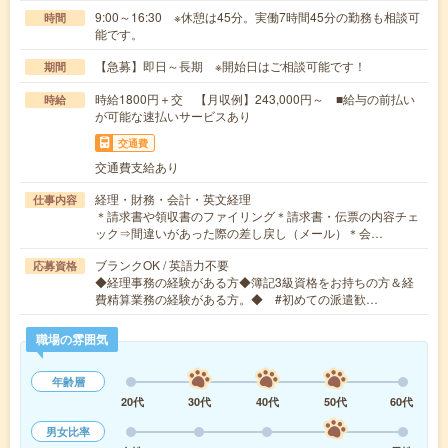
9:00～16:30 ※休憩は45分。実働7時間45分の勤務も相談可
時間
能です。
【急募】即日～長期 ※開始日はご相談可能です！
期間
時給1800円＋交 【月収例】243,000円～ ■給与の前払い
時給
が可能な速払いサービスあり
交通費
交通費支給あり
経理・財務・会計・英文経理
仕事内容
＊請求書や領収書のファイリング＊請求書・伝票の内容チェ
ック⇒間違いがあった際の差し戻し（メール）＊会…
ブランクOK / 英語力不要
応募資格
◆経理事務の経験がある方◆簿記3級資格をお持ちの方＆経
費精算業務の経験がある方。◆ #初めての派遣歓…
職場の雰囲気
年齢層
20代
30代
40代
50代
60代
男女比率