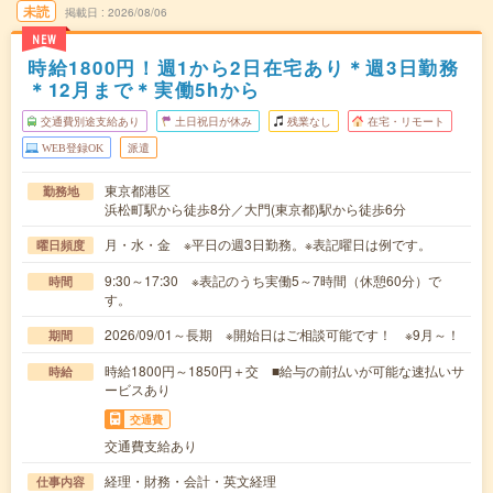
未読
掲載日
2026/08/06
NEW
時給1800円！週1から2日在宅あり＊週3日勤務
＊12月まで＊実働5hから
交通費別途支給あり
土日祝日が休み
残業なし
在宅・リモート
WEB登録OK
派遣
東京都港区
勤務地
浜松町駅から徒歩8分／大門(東京都)駅から徒歩6分
月・水・金 ※平日の週3日勤務。※表記曜日は例です。
曜日頻度
9:30～17:30 ※表記のうち実働5～7時間（休憩60分）で
時間
す。
2026/09/01～長期 ※開始日はご相談可能です！ ※9月～！
期間
時給1800円～1850円＋交 ■給与の前払いが可能な速払いサ
時給
ービスあり
交通費
交通費支給あり
経理・財務・会計・英文経理
仕事内容