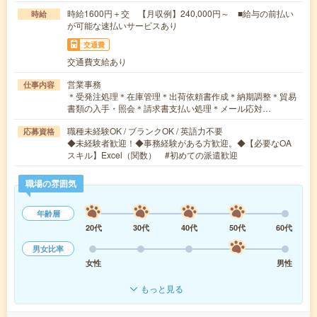
時給1600円＋交 【月収例】240,000円～ ■給与の前払い
時給
が可能な速払いサービスあり
交通費
交通費支給あり
営業事務
仕事内容
＊受発注処理＊在庫管理＊出荷依頼書作成＊納期調整＊貿易
書類の入手・照会＊請求書支払い処理＊メール応対…
職種未経験OK / ブランクOK / 英語力不要
応募資格
◆未経験者歓迎！◆事務経験がある方歓迎。◆【必要なOA
スキル】Excel（関数） #初めての派遣歓迎
職場の雰囲気
年齢層
20代
30代
40代
50代
60代
男女比率
女性
男性
もっと見る