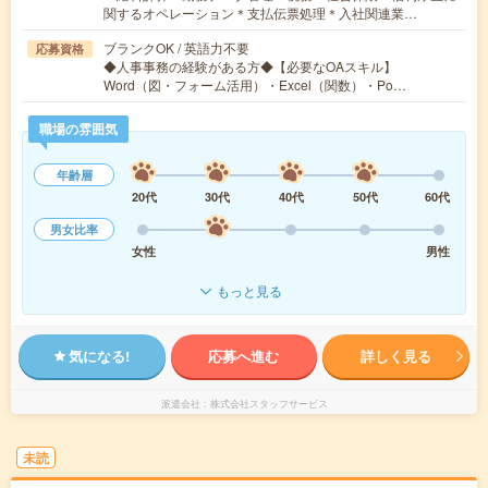
関するオペレーション＊支払伝票処理＊入社関連業…
ブランクOK / 英語力不要
応募資格
◆人事事務の経験がある方◆【必要なOAスキル】
Word（図・フォーム活用）・Excel（関数）・Po…
職場の雰囲気
年齢層
20代
30代
40代
50代
60代
男女比率
女性
男性
もっと見る
気になる!
応募へ進む
詳しく見る
派遣会社
株式会社スタッフサービス
未読