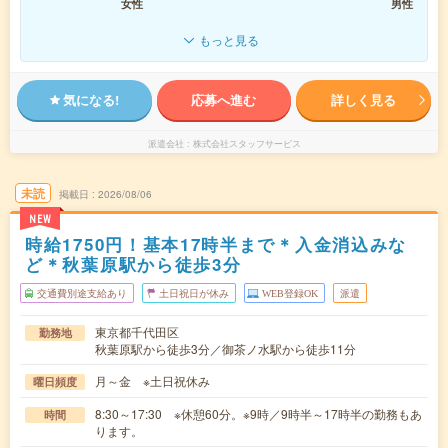
女性
男性
もっと見る
気になる!
応募へ進む
詳しく見る
派遣会社
株式会社スタッフサービス
未読
掲載日
2026/08/06
NEW
時給1750円！基本17時半まで＊入金消込みな
ど＊秋葉原駅から徒歩3分
交通費別途支給あり
土日祝日が休み
WEB登録OK
派遣
東京都千代田区
勤務地
秋葉原駅から徒歩3分／御茶ノ水駅から徒歩11分
月～金 ※土日祝休み
曜日頻度
8:30～17:30 ※休憩60分。※9時／9時半～17時半の勤務もあ
時間
ります。