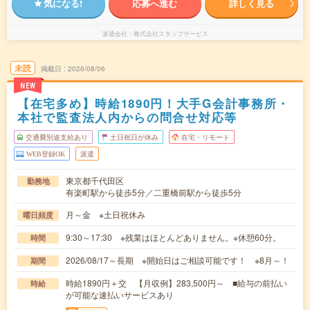
気になる!
応募へ進む
詳しく見る
派遣会社
株式会社スタッフサービス
未読
掲載日
2026/08/06
NEW
【在宅多め】時給1890円！大手G会計事務所・
本社で監査法人内からの問合せ対応等
交通費別途支給あり
土日祝日が休み
在宅・リモート
WEB登録OK
派遣
東京都千代田区
勤務地
有楽町駅から徒歩5分／二重橋前駅から徒歩5分
月～金 ※土日祝休み
曜日頻度
9:30～17:30 ※残業はほとんどありません。※休憩60分。
時間
2026/08/17～長期 ※開始日はご相談可能です！ ※8月～！
期間
時給1890円＋交 【月収例】283,500円～ ■給与の前払い
時給
が可能な速払いサービスあり