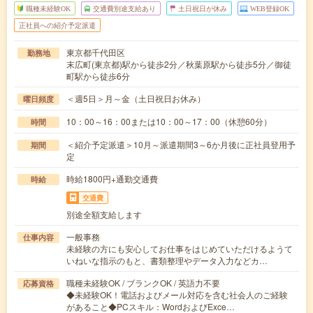
職種未経験OK
交通費別途支給あり
土日祝日が休み
WEB登録OK
正社員への紹介予定派遣
東京都千代田区
勤務地
末広町(東京都)駅から徒歩2分／秋葉原駅から徒歩5分／御徒
町駅から徒歩6分
＜週5日＞月～金（土日祝日お休み）
曜日頻度
10：00～16：00または10：00～17：00（休憩60分）
時間
＜紹介予定派遣＞10月～派遣期間3～6か月後に正社員登用予
期間
定
時給1800円+通勤交通費
時給
交通費
別途全額支給します
一般事務
仕事内容
未経験の方にも安心してお仕事をはじめていただけるようて
いねいな指示のもと、書類整理やデータ入力などカ…
職種未経験OK / ブランクOK / 英語力不要
応募資格
◆未経験OK！電話およびメール対応を含む社会人のご経験
があること◆PCスキル：WordおよびExce…