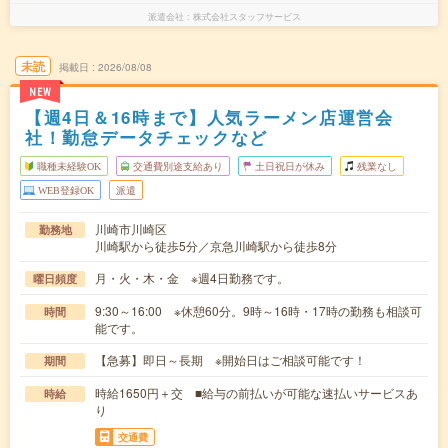
派遣会社
株式会社スタッフサービス
未読
掲載日
2026/08/08
NEW
【週4日＆16時まで】人気ラーメン店運営会
社！勤怠データチェックなど
職種未経験OK
交通費別途支給あり
土日祝日が休み
残業なし
WEB登録OK
派遣
川崎市川崎区
勤務地
川崎駅から徒歩5分／京急川崎駅から徒歩8分
月・火・木・金 ※週4日勤務です。
曜日頻度
9:30～16:00 ※休憩60分。9時～16時・17時の勤務も相談可
時間
能です。
【急募】即日～長期 ※開始日はご相談可能です！
期間
時給1650円＋交 ■給与の前払いが可能な速払いサービスあ
時給
り
交通費