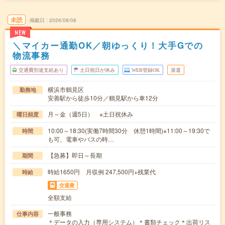
未読
掲載日
2026/08/08
NEW
＼マイカー通勤OK／朝ゆっくり！大手Gでの
物流事務
交通費別途支給あり
土日祝日が休み
WEB登録OK
派遣
横浜市鶴見区
勤務地
安善駅から徒歩10分／鶴見駅から車12分
月～金（週5日） ※土日祝休み
曜日頻度
10:00～18:30(実働7時間30分 休憩1時間)※11:00～19:30で
時間
も可、電車やバスの時…
【急募】即日～長期
期間
時給1650円 月収例 247,500円+残業代
時給
交通費
全額支給
一般事務
仕事内容
＊データの入力（専用システム）＊書類チェック＊出荷リス