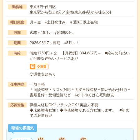
東京都千代田区
勤務地
東京駅から徒歩2分／京橋(東京都)駅から徒歩5分
月～金 ※土日祝休み ＃週3日以上在宅
曜日頻度
9:30～18:15 ※休憩60分。
時間
2026/08/17～長期 ※8月～！
期間
時給1750円＋交 【月収例】334,687円～ ■給与の前払い
時給
が可能な速払いサービスあり
交通費
交通費支給あり
一般事務
仕事内容
＊面談調整・リスケ対応＊面接日程調整＊問い合わせ対応＊
書類登録・受領連絡など ※ゆくゆくは在宅勤務あ…
職種未経験OK / ブランクOK / 英語力不要
応募資格
◆未経験者歓迎！◆事務経験がある方歓迎します。 #初め
ての派遣歓迎
職場の雰囲気