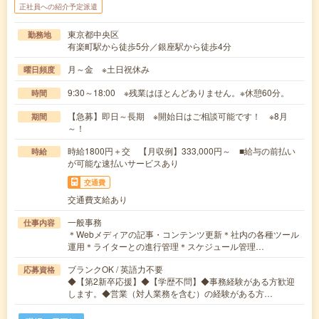
正社員への紹介予定派遣
東京都中央区
勤務地
有楽町駅から徒歩5分／銀座駅から徒歩4分
月～金 ※土日祝休み
曜日頻度
9:30～18:00 ※残業はほとんどありません。※休憩60分。
時間
【急募】即日～長期 ※開始日はご相談可能です！ ※8月
期間
～！
時給1800円＋交 【月収例】333,000円～ ■給与の前払い
時給
が可能な速払いサービスあり
交通費
交通費支給あり
一般事務
仕事内容
＊Webメディアの記事・コンテンツ更新＊社内の各種ツール
運用＊ライターとの進行管理＊スケジュール管理…
ブランクOK / 英語力不要
応募資格
◆【第2新卒応援】◆【学歴不問】◆事務経験がある方歓迎
します。◆営業（対人業務を含む）の経験がある方…