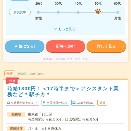
20代
30代
40代
50代
60代
男女比率
女性
男性
もっと見る
気になる!
応募へ進む
詳しく見る
派遣会社
株式会社スタッフサービス
未読
掲載日
2026/08/08
NEW
時給1800円！＜17時半まで＞アシスタント業
務など＊駅チカ＊
交通費別途支給あり
土日祝日が休み
WEB登録OK
派遣
東京都千代田区
勤務地
有楽町駅から徒歩5分／日比谷駅から徒歩5分
月～金 ※土日祝休み
曜日頻度