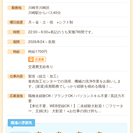
川崎市川崎区
勤務地
川崎駅からバス40分
月～金・土・祝 ※シフト制
曜日頻度
22:00～6:00※表記のうち実働7時間です。
時間
2026/8/24～長期
期間
時給1700円
時給
交通費
交通費支給有り
製造（組立・加工）
仕事内容
食肉加工センターでの清掃、機械の洗浄作業をお願いしま
す。(派遣)長期勤務でしっかり経験を積める職場！…
職種未経験OK / ブランクOK / パソコンスキル不要 / 英語力不
応募資格
要
【来社不要、WEB登録OK！】〇未経験大歓迎！〇フリータ
ー、主婦(夫) 大歓迎！ ※お仕事の掛け持ち…
職場の雰囲気