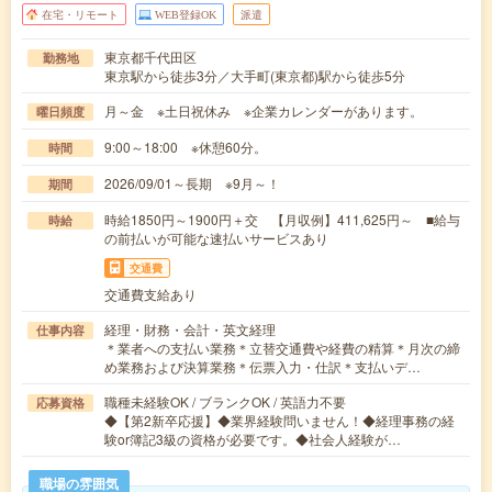
在宅・リモート
WEB登録OK
派遣
東京都千代田区
勤務地
東京駅から徒歩3分／大手町(東京都)駅から徒歩5分
月～金 ※土日祝休み ※企業カレンダーがあります。
曜日頻度
9:00～18:00 ※休憩60分。
時間
2026/09/01～長期 ※9月～！
期間
時給1850円～1900円＋交 【月収例】411,625円～ ■給与
時給
の前払いが可能な速払いサービスあり
交通費
交通費支給あり
経理・財務・会計・英文経理
仕事内容
＊業者への支払い業務＊立替交通費や経費の精算＊月次の締
め業務および決算業務＊伝票入力・仕訳＊支払いデ…
職種未経験OK / ブランクOK / 英語力不要
応募資格
◆【第2新卒応援】◆業界経験問いません！◆経理事務の経
験or簿記3級の資格が必要です。◆社会人経験が…
職場の雰囲気