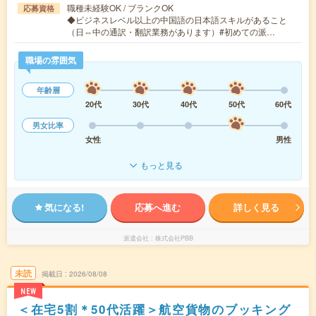
職種未経験OK / ブランクOK
応募資格
◆ビジネスレベル以上の中国語の日本語スキルがあること
（日⇔中の通訳・翻訳業務があります）#初めての派…
職場の雰囲気
年齢層
20代
30代
40代
50代
60代
男女比率
女性
男性
もっと見る
気になる!
応募へ進む
詳しく見る
派遣会社
株式会社PBB
未読
掲載日
2026/08/08
NEW
＜在宅5割＊50代活躍＞航空貨物のブッキング