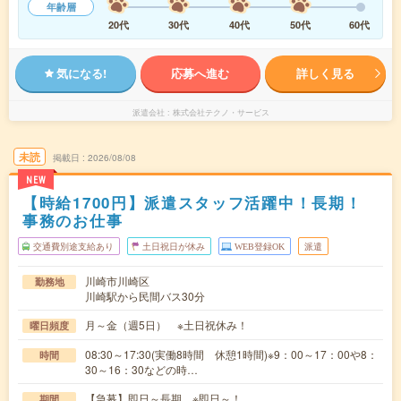
年齢層
20代
30代
40代
50代
60代
気になる!
応募へ進む
詳しく見る
派遣会社
株式会社テクノ・サービス
未読
掲載日
2026/08/08
NEW
【時給1700円】派遣スタッフ活躍中！長期！
事務のお仕事
交通費別途支給あり
土日祝日が休み
WEB登録OK
派遣
川崎市川崎区
勤務地
川崎駅から民間バス30分
月～金（週5日） ※土日祝休み！
曜日頻度
08:30～17:30(実働8時間 休憩1時間)※9：00～17：00や8：
時間
30～16：30などの時…
【急募】即日～長期 ※即日～！
期間