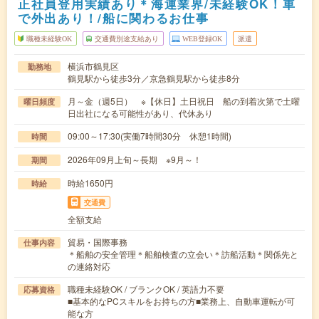
正社員登用実績あり＊海運業界/未経験OK！車
で外出あり！/船に関わるお仕事
職種未経験OK
交通費別途支給あり
WEB登録OK
派遣
横浜市鶴見区
勤務地
鶴見駅から徒歩3分／京急鶴見駅から徒歩8分
月～金（週5日） ※【休日】土日祝日 船の到着次第で土曜
曜日頻度
日出社になる可能性があり、代休あり
09:00～17:30(実働7時間30分 休憩1時間)
時間
2026年09月上旬～長期 ※9月～！
期間
時給1650円
時給
交通費
全額支給
貿易・国際事務
仕事内容
＊船舶の安全管理＊船舶検査の立会い＊訪船活動＊関係先と
の連絡対応
職種未経験OK / ブランクOK / 英語力不要
応募資格
■基本的なPCスキルをお持ちの方■業務上、自動車運転が可
能な方