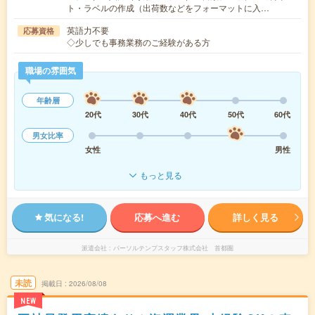
ト・ラベルの作成（出荷数などをフォーマットに入…
英語力不要
応募資格
◇少しでも事務業務のご経験がある方
職場の雰囲気
年齢層
20代
30代
40代
50代
60代
男女比率
女性
男性
もっと見る
気になる!
応募へ進む
詳しく見る
派遣会社
パーソルテンプスタッフ株式会社 首都圏
未読
掲載日
2026/08/08
NEW