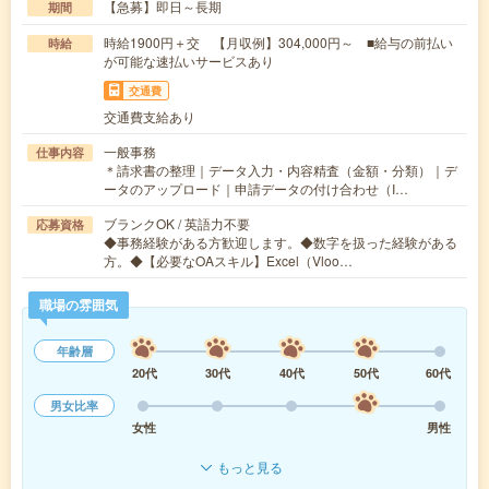
【急募】即日～長期
期間
時給1900円＋交 【月収例】304,000円～ ■給与の前払い
時給
が可能な速払いサービスあり
交通費
交通費支給あり
一般事務
仕事内容
＊請求書の整理｜データ入力・内容精査（金額・分類）｜デ
ータのアップロード｜申請データの付け合わせ（I…
ブランクOK / 英語力不要
応募資格
◆事務経験がある方歓迎します。◆数字を扱った経験がある
方。◆【必要なOAスキル】Excel（Vloo…
職場の雰囲気
年齢層
20代
30代
40代
50代
60代
男女比率
女性
男性
もっと見る