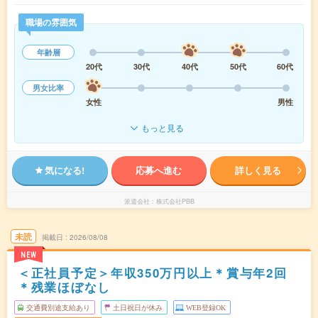
職場の雰囲気
年齢層
20代
30代
40代
50代
60代
男女比率
女性
男性
もっと見る
気になる!
応募へ進む
詳しく見る
派遣会社
株式会社PBB
未読
掲載日
2026/08/08
NEW
＜正社員予定＞年収350万円以上＊賞与年2回
＊残業ほぼなし
交通費別途支給あり
土日祝日が休み
WEB登録OK