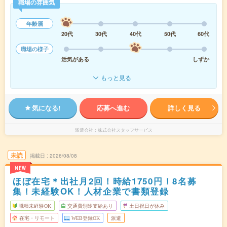
職場の雰囲気
年齢層
20代
30代
40代
50代
60代
職場の様子
活気がある
しずか
もっと見る
気になる!
応募へ進む
詳しく見る
派遣会社
株式会社スタッフサービス
未読
掲載日
2026/08/08
NEW
ほぼ在宅＊出社月2回！時給1750円！8名募
集！未経験OK！人材企業で書類登録
職種未経験OK
交通費別途支給あり
土日祝日が休み
在宅・リモート
WEB登録OK
派遣