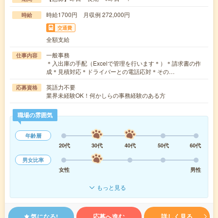
時給1700円 月収例 272,000円
時給
交通費
全額支給
一般事務
仕事内容
＊入出庫の手配（Excelで管理を行います＊）＊請求書の作
成＊見積対応＊ドライバーとの電話応対＊その…
英語力不要
応募資格
業界未経験OK！何かしらの事務経験のある方
職場の雰囲気
年齢層
20代
30代
40代
50代
60代
男女比率
女性
男性
もっと見る
気になる!
応募へ進む
詳しく見る