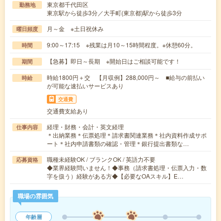
東京都千代田区
勤務地
東京駅から徒歩3分／大手町(東京都)駅から徒歩3分
月～金 ※土日祝休み
曜日頻度
9:00～17:15 ※残業は月10～15時間程度。※休憩60分。
時間
【急募】即日～長期 ※開始日はご相談可能です！
期間
時給1800円＋交 【月収例】288,000円～ ■給与の前払い
時給
が可能な速払いサービスあり
交通費
交通費支給あり
経理・財務・会計・英文経理
仕事内容
＊出納業務＊伝票処理＊請求書関連業務＊社内資料作成サポ
ート＊社内申請書類の確認・管理＊銀行提出書類な…
職種未経験OK / ブランクOK / 英語力不要
応募資格
◆業界経験問いません！◆事務（請求書処理・伝票入力・数
字を扱う）経験がある方◆【必要なOAスキル】E…
職場の雰囲気
年齢層