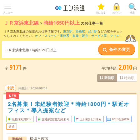
メニュー
気になる!
ログイン
検索
ＪＲ京浜東北線
×
時給1650円以上
のお仕事一覧
ＪＲ京浜東北線の派遣のお仕事情報です。
東京駅
、
新橋駅
、
品川駅
などの駅をチェッ
クしてみてください。
オフィスワーク・事務系
、
営業・販売・サービス系
、
クリエイ
ティブ系
などのお仕事を取り揃えています。さらに、
短期
・
単発
などの期間や、
職種
未経験OK
などのこだわり条件で絞り込んでいただけます。
条件の変更
ＪＲ京浜東北線 / 時給1650円以上
9171
2,010
全
件
平均時給:
円
時給順
新着順
未読
掲載日
2026/08/08
NEW
2名募集！未経験者歓迎＊時給1800円＊駅近オ
フィス＊導入提案など
職種未経験OK
交通費別途支給あり
土日祝日が休み
WEB登録OK
派遣
横浜市西区
勤務地