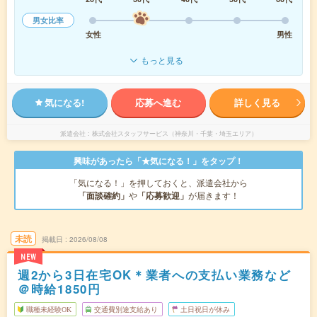
男女比率
女性
男性
もっと見る
気になる!
応募へ進む
詳しく見る
派遣会社
株式会社スタッフサービス（神奈川・千葉・埼玉エリア）
興味があったら「★気になる！」をタップ！
「気になる！」を押しておくと、派遣会社から
「面談確約」
や
「応募歓迎」
が届きます！
未読
掲載日
2026/08/08
NEW
週2から3日在宅OK＊業者への支払い業務など
＠時給1850円
職種未経験OK
交通費別途支給あり
土日祝日が休み