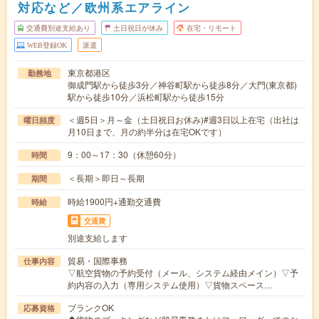
対応など／欧州系エアライン
交通費別途支給あり
土日祝日が休み
在宅・リモート
WEB登録OK
派遣
東京都港区
勤務地
御成門駅から徒歩3分／神谷町駅から徒歩8分／大門(東京都)
駅から徒歩10分／浜松町駅から徒歩15分
＜週5日＞月～金（土日祝日お休み)#週3日以上在宅（出社は
曜日頻度
月10日まで、月の約半分は在宅OKです）
9：00～17：30（休憩60分）
時間
＜長期＞即日～長期
期間
時給1900円+通勤交通費
時給
交通費
別途支給します
貿易・国際事務
仕事内容
▽航空貨物の予約受付（メール、システム経由メイン）▽予
約内容の入力（専用システム使用）▽貨物スペース…
ブランクOK
応募資格