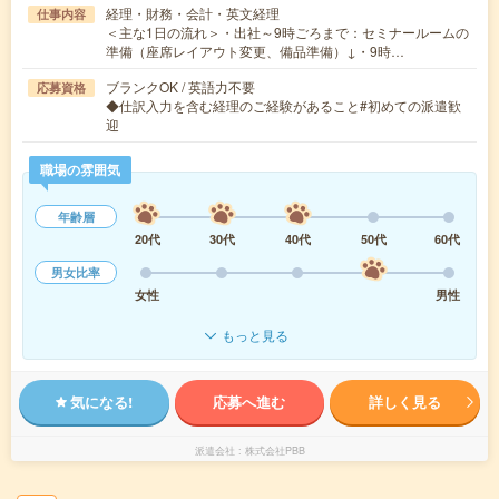
経理・財務・会計・英文経理
仕事内容
＜主な1日の流れ＞・出社～9時ごろまで：セミナールームの
準備（座席レイアウト変更、備品準備）↓・9時…
ブランクOK / 英語力不要
応募資格
◆仕訳入力を含む経理のご経験があること#初めての派遣歓
迎
職場の雰囲気
年齢層
20代
30代
40代
50代
60代
男女比率
女性
男性
もっと見る
気になる!
応募へ進む
詳しく見る
派遣会社
株式会社PBB