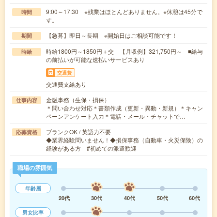
9:00～17:30 ※残業はほとんどありません。※休憩は45分で
時間
す。
【急募】即日～長期 ※開始日はご相談可能です！
期間
時給1800円～1850円＋交 【月収例】321,750円～ ■給与
時給
の前払いが可能な速払いサービスあり
交通費
交通費支給あり
金融事務（生保・損保）
仕事内容
＊問い合わせ対応＊書類作成（更新・異動・新規）＊キャン
ペーンアンケート入力＊電話・メール・チャットで…
ブランクOK / 英語力不要
応募資格
◆業界経験問いません！◆損保事務（自動車・火災保険）の
経験がある方 #初めての派遣歓迎
職場の雰囲気
年齢層
20代
30代
40代
50代
60代
男女比率