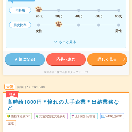
年齢層
20代
30代
40代
50代
60代
男女比率
女性
男性
もっと見る
気になる!
応募へ進む
詳しく見る
派遣会社
株式会社スタッフサービス
未読
掲載日
2026/08/08
NEW
高時給1800円＊憧れの大手企業＊出納業務な
ど
職種未経験OK
交通費別途支給あり
土日祝日が休み
WEB登録OK
派遣