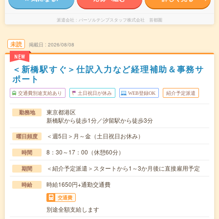
派遣会社
パーソルテンプスタッフ株式会社 首都圏
未読
掲載日
2026/08/08
NEW
＜新橋駅すぐ＞仕訳入力など経理補助＆事務サ
ポート
交通費別途支給あり
土日祝日が休み
WEB登録OK
紹介予定派遣
東京都港区
勤務地
新橋駅から徒歩1分／汐留駅から徒歩3分
＜週5日＞月～金（土日祝日お休み）
曜日頻度
8：30～17：00（休憩60分）
時間
＜紹介予定派遣＞スタートから1～3か月後に直接雇用予定
期間
時給1650円+通勤交通費
時給
交通費
別途全額支給します