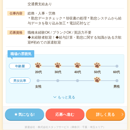
交通費支給あり
総務・人事・労務
仕事内容
＊勤怠データチェック＊領収書の処理＊勤怠システムから給
与データを取り込み加工＊電話応対など
職種未経験OK / ブランクOK / 英語力不要
応募資格
◆未経験者歓迎！◆給与計算・勤怠に関する知識がある方歓
迎#初めての派遣歓迎
職場の雰囲気
年齢層
20代
30代
40代
50代
60代
男女比率
女性
男性
もっと見る
気になる!
応募へ進む
詳しく見る
派遣会社
株式会社スタッフサービス（神奈川・千葉・埼玉エリア）