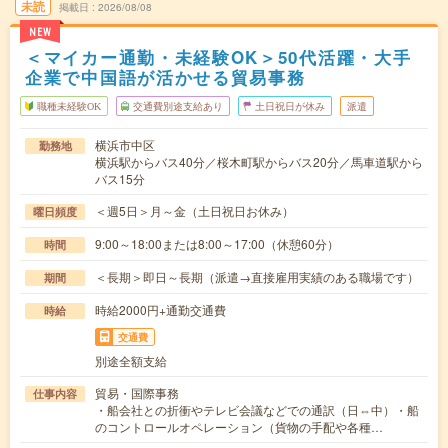
未読
掲載日
2026/08/08
NEW
＜マイカー通勤・未経験OK＞50代活躍・大手
企業で中国語が活かせる貿易事務
職種未経験OK
交通費別途支給あり
土日祝日が休み
派遣
横浜市中区
勤務地
横浜駅からバス40分／桜木町駅からバス20分／馬車道駅から
バス15分
＜週5日＞月～金（土日祝日お休み）
曜日頻度
9:00～18:00または8:00～17:00（休憩60分）
時間
＜長期＞即日～長期（派遣→直接雇用実績のある職場です）
期間
時給2000円+通勤交通費
時給
交通費
別途全額支給
貿易・国際事務
仕事内容
・船会社との折衝やテレビ会議などでの通訳（日⇔中）・船
のコントロールオペレーション（貨物の手配や各種…