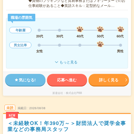
◆貨物のブッキングなど貿易事務またはフォワーダーでのお
仕事経験があること◆英語スキル：定型的なメール…
職場の雰囲気
年齢層
20代
30代
40代
50代
60代
男女比率
女性
男性
もっと見る
気になる!
応募へ進む
詳しく見る
派遣会社
株式会社PBB
未読
掲載日
2026/08/08
NEW
＜未経験OK！年390万～＞財団法人で奨学金事
業などの事務局スタッフ