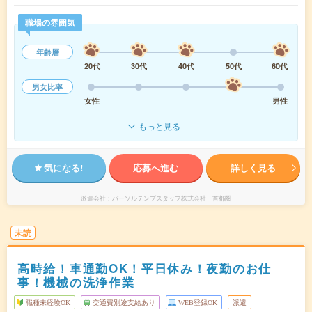
職場の雰囲気
年齢層
20代
30代
40代
50代
60代
男女比率
女性
男性
もっと見る
気になる!
応募へ進む
詳しく見る
派遣会社
パーソルテンプスタッフ株式会社 首都圏
未読
高時給！車通勤OK！平日休み！夜勤のお仕
事！機械の洗浄作業
職種未経験OK
交通費別途支給あり
WEB登録OK
派遣