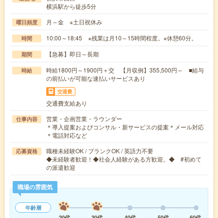
横浜駅から徒歩5分
月～金 ※土日祝休み
曜日頻度
10:00～18:45 ※残業は月10～15時間程度。※休憩60分。
時間
【急募】即日～長期
期間
時給1800円～1900円＋交 【月収例】355,500円～ ■給与
時給
の前払いが可能な速払いサービスあり
交通費
交通費支給あり
営業・企画営業・ラウンダー
仕事内容
＊導入提案およびコンサル・新サービスの提案＊メール対応
＊電話対応など
職種未経験OK / ブランクOK / 英語力不要
応募資格
◆未経験者歓迎！◆社会人経験がある方歓迎。◆ #初めて
の派遣歓迎
職場の雰囲気
年齢層
20代
30代
40代
50代
60代