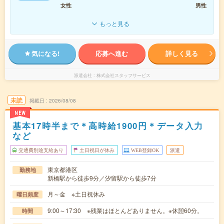
女性
男性
もっと見る
気になる!
応募へ進む
詳しく見る
派遣会社
株式会社スタッフサービス
未読
掲載日
2026/08/08
NEW
基本17時半まで＊高時給1900円＊データ入力
など
交通費別途支給あり
土日祝日が休み
WEB登録OK
派遣
東京都港区
勤務地
新橋駅から徒歩9分／汐留駅から徒歩7分
月～金 ※土日祝休み
曜日頻度
9:00～17:30 ※残業はほとんどありません。※休憩60分。
時間