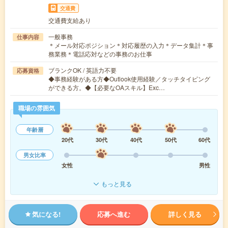
交通費
交通費支給あり
一般事務
仕事内容
＊メール対応ポジション＊対応履歴の入力＊データ集計＊事
務業務＊電話応対などの事務のお仕事
ブランクOK / 英語力不要
応募資格
◆事務経験がある方◆Outlook使用経験／タッチタイピング
ができる方。◆【必要なOAスキル】Exc…
職場の雰囲気
年齢層
20代
30代
40代
50代
60代
男女比率
女性
男性
もっと見る
気になる!
応募へ進む
詳しく見る