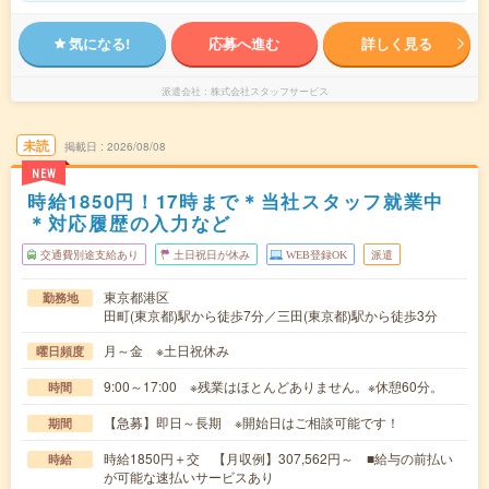
気になる!
応募へ進む
詳しく見る
派遣会社
株式会社スタッフサービス
未読
掲載日
2026/08/08
NEW
時給1850円！17時まで＊当社スタッフ就業中
＊対応履歴の入力など
交通費別途支給あり
土日祝日が休み
WEB登録OK
派遣
東京都港区
勤務地
田町(東京都)駅から徒歩7分／三田(東京都)駅から徒歩3分
月～金 ※土日祝休み
曜日頻度
9:00～17:00 ※残業はほとんどありません。※休憩60分。
時間
【急募】即日～長期 ※開始日はご相談可能です！
期間
時給1850円＋交 【月収例】307,562円～ ■給与の前払い
時給
が可能な速払いサービスあり