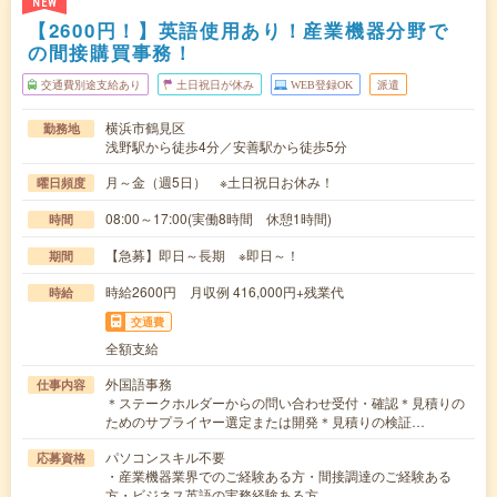
NEW
【2600円！】英語使用あり！産業機器分野で
の間接購買事務！
交通費別途支給あり
土日祝日が休み
WEB登録OK
派遣
横浜市鶴見区
勤務地
浅野駅から徒歩4分／安善駅から徒歩5分
月～金（週5日） ※土日祝日お休み！
曜日頻度
08:00～17:00(実働8時間 休憩1時間)
時間
【急募】即日～長期 ※即日～！
期間
時給2600円 月収例 416,000円+残業代
時給
交通費
全額支給
外国語事務
仕事内容
＊ステークホルダーからの問い合わせ受付・確認＊見積りの
ためのサプライヤー選定または開発＊見積りの検証…
パソコンスキル不要
応募資格
・産業機器業界でのご経験ある方・間接調達のご経験ある
方・ビジネス英語の実務経験ある方