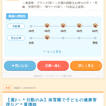
＜無資格・ブランクOK！＞介護の経験をお持ちの方！・年
齢、学歴不問！・WワークOK！・10名以上採用…
職場の雰囲気
年齢層
20代
30代
40代
50代
60代
男女比率
女性
男性
もっと見る
気になる!
応募へ進む
詳しく見る
派遣会社
ケアスタッフィング株式会社
未読
掲載日
2026/08/07
【週2～＊日勤のみ】保育園で子どもの健康管
理など＊看護師