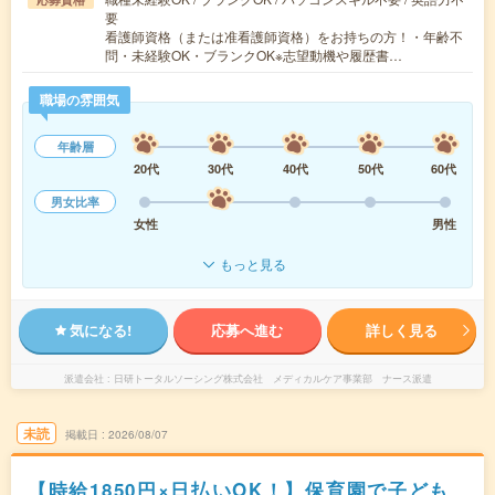
要
看護師資格（または准看護師資格）をお持ちの方！・年齢不
問・未経験OK・ブランクOK※志望動機や履歴書…
職場の雰囲気
年齢層
20代
30代
40代
50代
60代
男女比率
女性
男性
もっと見る
気になる!
応募へ進む
詳しく見る
派遣会社
日研トータルソーシング株式会社 メディカルケア事業部 ナース派遣
未読
掲載日
2026/08/07
【時給1850円×日払いOK！】保育園で子ども