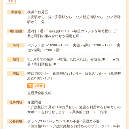
派遣
横浜市鶴見区
勤務地
生麦駅から---分／安善駅から---分／新芝浦駅から---分／浅野
駅から---分
週2日（週1日も相談OK！） ※希望のシフトを毎月提出（日
曜日頻度
数と曜日の組み合わせや固定も可）
≪シフト例≫10:00～15:00（実働5時間）12:00～17:00（実
時間
働5時間）17:00～翌1…
3ヵ月までの短期 ※職場が気に入れば、長期もOK！ ★急
期間
募！即日勤務もOK！
時給1900円～ 夜勤時給2310円～ 日収3.4万円～（夜勤時
時給
給2310円×15h）
交通費
交通費全額支給
介護関連
仕事内容
＼介護施設で見守りやお手伝い／施設を利用するお年寄りの
サポートをお任せします！＜具体的には…＞・お掃…
ブランクOK / パソコンスキル不要 / 英語力不要
応募資格
＜無資格OK！＞介護の経験をお持ちの方ブランクOK・年齢