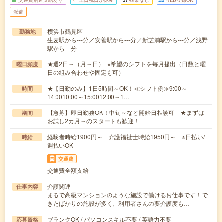
交通費別途支給あり
土日祝日が休み
残業なし
WEB登録OK
派遣
横浜市鶴見区
勤務地
生麦駅から---分／安善駅から---分／新芝浦駅から---分／浅野
駅から---分
★週2日～（月～日） ※希望のシフトを毎月提出（日数と曜
曜日頻度
日の組み合わせや固定も可）
★【日勤のみ】1日5時間～OK！≪シフト例≫9:00～
時間
14:0010:00～15:0012:00～1…
【急募】即日勤務OK！中旬～など開始日相談可 ★まずは
期間
お試し2カ月～のスタートも歓迎！
経験者時給1900円～ 介護福祉士時給1950円～ ※日払い/
時給
週払いOK
交通費
交通費全額支給
介護関連
仕事内容
まるで高級マンションのような施設で働けるお仕事です！で
きたばかりの施設が多く、利用者さんの要介護度も…
ブランクOK / パソコンスキル不要 / 英語力不要
応募資格