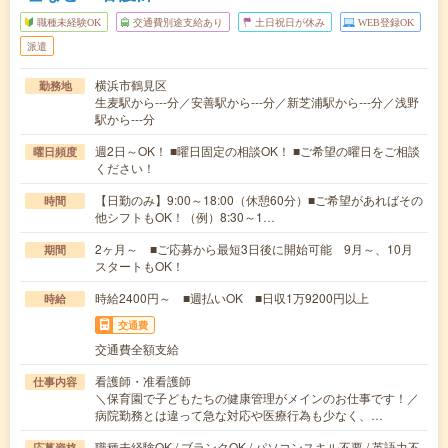
職種未経験OK
交通費別途支給あり
土日祝日が休み
WEB登録OK
派遣
横浜市鶴見区
勤務地
生麦駅から---分／安善駅から---分／新芝浦駅から---分／浅野
駅から---分
週2日～OK！ ■曜日固定の相談OK！ ■ご希望の曜日をご相談
曜日頻度
ください！
【日勤のみ】9:00～18:00（休憩60分）■ご希望があればその
時間
他シフトもOK！（例）8:30～1…
2ヶ月～ ■ご応募から最短3日後に開始可能 9月～、10月
期間
スタートもOK！
時給2400円～ ■週払いOK ■日収1万9200円以上
時給
交通費
交通費全額支給
看護師・准看護師
仕事内容
＼保育園で子どもたちの健康管理がメインのお仕事です！／
病院勤務とは違って急な対応や医療行為も少なく、…
職種未経験OK / ブランクOK / パソコンスキル不要 / 英語力不
応募資格