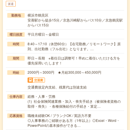
派遣
横浜市鶴見区
勤務地
安善駅から徒歩15分／京急川崎駅からバス10分／京急鶴見駅
からバス15分
平日月曜日～金曜日
曜日頻度
8:40～17:10（休憩60分）【在宅勤務／リモートワーク】原
時間
則、出社勤務（フル出社）となります。…
即日～長期 ※着任日は調整可！早めに着任いただける方を
期間
優先採用いたします！
2000円～3000円 ★月給300,000～450,000円
時給
交通費
交通費規定内支給、残業代は別途支給
総務・人事・労務
仕事内容
(1) 社会保険関連業務・加入・喪失手続き（被保険者資格の
取得・喪失）・各種保険給付の手続き・算定…
職種未経験OK / ブランクOK / 英語力不要
応募資格
◎人事事務のご経験がある方（1年以上）◎Excel・Word・
PowerPointの基本操作ができる…