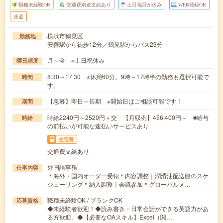
職種未経験OK
交通費別途支給あり
土日祝日が休み
WEB登録OK
派遣
横浜市鶴見区
勤務地
安善駅から徒歩12分／鶴見駅からバス23分
月～金 ※土日祝休み
曜日頻度
8:30～17:30 ※休憩60分。9時～17時半の勤務も選択可能で
時間
す。
【急募】即日～長期 ※開始日はご相談可能です！
期間
時給2240円～2520円＋交 【月収例】456,400円～ ■給与
時給
の前払いが可能な速払いサービスあり
交通費
交通費支給あり
外国語事務
仕事内容
＊海外・国内オーダー受領＊内容調整｜潤滑油配送船のスケ
ジューリング＊納入調整｜会議参加＊グローバルメ…
職種未経験OK / ブランクOK
応募資格
◆未経験者歓迎！◆読み書き・日常会話ができる英語力があ
る方歓迎。◆【必要なOAスキル】Excel（関…