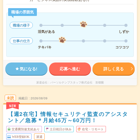
職場の雰囲気
職場の様子
活気がある
しずか
仕事の仕方
テキパキ
コツコツ
気になる!
応募へ進む
詳しく見る
派遣会社
パーソルテンプスタッフ株式会社 首都圏
未読
掲載日
2026/08/09
NEW
【週2在宅】情報セキュリティ監査のアシスタ
ント／急募＊月給45万～60万円！
交通費別途支給あり
土日祝日が休み
在宅・リモート
WEB登録OK
派遣