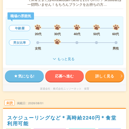
一切問いません！もちろんブランクをお持ちの方…
職場の雰囲気
年齢層
20代
30代
40代
50代
60代
男女比率
女性
男性
もっと見る
気になる!
応募へ進む
詳しく見る
派遣会社
株式会社ニッソーネット 保育
未読
掲載日
2026/08/01
スケジューリングなど＊高時給2240円＊食堂
利用可能