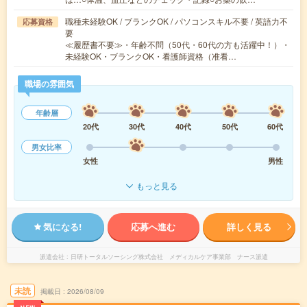
職種未経験OK / ブランクOK / パソコンスキル不要 / 英語力不
応募資格
要
≪履歴書不要≫・年齢不問（50代・60代の方も活躍中！）・
未経験OK・ブランクOK・看護師資格（准看…
職場の雰囲気
年齢層
20代
30代
40代
50代
60代
男女比率
女性
男性
もっと見る
気になる!
応募へ進む
詳しく見る
派遣会社
日研トータルソーシング株式会社 メディカルケア事業部 ナース派遣
未読
掲載日
2026/08/09