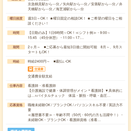
京急鶴見駅から---分／矢向駅から---分／安善駅から---分／弁
天橋駅から---分／海芝浦駅から---分
週3日～OK！ ★曜日固定の相談OK！ ★ご希望の曜日をご相
曜日頻度
談ください！
【日勤のみ】1日6時間～OK！≪シフト例≫・9:00～
時間
15:45 （45分休憩）・11:00～17:…
2ヶ月～ ■ご応募から最短3日後に開始可能 8月～、9月ス
期間
タートもOK！
時給2400円～ ■週払いOK
時給
交通費
交通費全額支給
看護師・准看護師
仕事内容
【介護施設で健康・体調管理がメイン＊看護師】▼具体的に
は…○バイタルチェック 体温・脈拍・呼吸・血圧…
職種未経験OK / ブランクOK / パソコンスキル不要 / 英語力不
応募資格
要
≪履歴書不要≫・年齢不問（50代・60代の方も活躍中！）・
未経験OK・ブランクOK・看護師資格（准看…