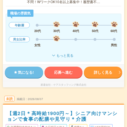
不問！WワークOK10名以上募集中！履歴書不…
職場の雰囲気
年齢層
20代
30代
40代
50代
60代
男女比率
女性
男性
もっと見る
気になる!
応募へ進む
詳しく見る
派遣会社
ケアスタッフィング株式会社
未読
掲載日
2026/08/07
【週2日＊高時給1900円～】シニア向けマンシ
ョンで食事の配膳や見守り＊介護