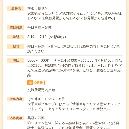
横浜市鶴見区
勤務地
安善駅から徒歩15分／浅野駅から徒歩15分／弁天橋駅から徒
歩20分／京急鶴見駅から徒歩25分／鶴見駅から徒歩25分
平日月曜～金曜
曜日頻度
8:40～17:10（休憩60分）
時間
即日～長期 ※着任日は相談OK！現職中の方もお気軽にご相
期間
談ください
3000～4000円 ★月給450,000～600,000円／月給50万円以
時給
上の場合、月20h相当分の固定残業代（7.1万～10万円）を含
んで支給 ／残業時間が月20hを超えた場合、超過分は追加支
給
交通費
交通費規定内支給
その他IT・エンジニア系
仕事内容
大手金融グループにおける「情報セキュリティ監査アシスタ
ント」です。セキュリティコンサルタントの業務支…
英語力不要
応募資格
◎システム監査に関する実務経験がある方※監査側（公認会
計士・監査法人）、または被監査側（情報システム…