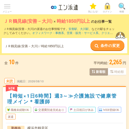
メニュー
気になる!
ログイン
検索
ＪＲ鶴見線(安善－大川)
×
時給1850円以上
のお仕事一覧
ＪＲ鶴見線(安善－大川)の派遣のお仕事情報です。
安善駅
、
大川駅
、などの駅をチェッ
クしてみてください。
オフィスワーク・事務系
、
営業・販売・サービス系
、
クリエイ
ティブ系
などのお仕事を取り揃えています。さらに、
短期
・
単発
などの期間や、
職種
未経験OK
などのこだわり条件で絞り込んでいただけます。
条件の変更
ＪＲ鶴見線(安善－大川) / 時給1850円以上
10
2,265
全
件
平均時給:
円
時給順
新着順
未読
掲載日
2026/08/10
NEW
【時短×1日6時間】週3～≫介護施設で健康管
理メイン＊看護師
職種未経験OK
交通費別途支給あり
土日祝日が休み
WEB登録OK
派遣
横浜市鶴見区
勤務地