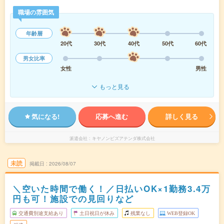
職場の雰囲気
年齢層
20代
30代
40代
50代
60代
男女比率
女性
男性
もっと見る
気になる!
応募へ進む
詳しく見る
派遣会社
キヤノンビズアテンダ株式会社
未読
掲載日
2026/08/07
＼空いた時間で働く！／日払いOK×1勤務3.4万
円も可！施設での見回りなど
交通費別途支給あり
土日祝日が休み
残業なし
WEB登録OK