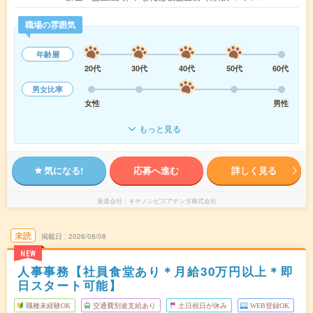
職場の雰囲気
年齢層
20代
30代
40代
50代
60代
男女比率
女性
男性
もっと見る
気になる!
応募へ進む
詳しく見る
派遣会社
キヤノンビズアテンダ株式会社
未読
掲載日
2026/08/08
NEW
人事事務【社員食堂あり＊月給30万円以上＊即
日スタート可能】
職種未経験OK
交通費別途支給あり
土日祝日が休み
WEB登録OK