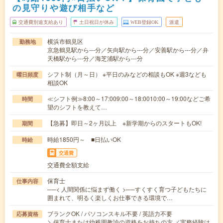
の見守りや遊び相手など
交通費別途支給あり
土日祝日が休み
WEB登録OK
派遣
横浜市鶴見区
勤務地
京急鶴見駅から---分／矢向駅から---分／安善駅から---分／弁
天橋駅から---分／海芝浦駅から---分
シフト制（月～日） ※平日のみなどの相談もOK ※週3なども
曜日頻度
相談OK
≪シフト例≫8:00～17:009:00～18:0010:00～19:00などご希
時間
望のシフトを教えて…
【急募】即日～2ヶ月以上 ※新学期からのスタートもOK!
期間
時給1850円～ ■日払いOK
時給
交通費
交通費全額支給
保育士
仕事内容
──< 人間関係に悩まず働く >──すくすく育つ子どもたちに
囲まれて、明るく楽しくお仕事できる環境で…
ブランクOK / パソコンスキル不要 / 英語力不要
応募資格
＼保育士または幼稚園教諭の資格をお持ちの方 ／実務経験は