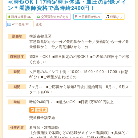
≪時短OK！17時定時≫体温・血圧の記録メイ
ン＊看護師資格で高時給2400円！
職種未経験OK
交通費別途支給あり
土日祝日が休み
残業なし
WEB登録OK
派遣
横浜市鶴見区
勤務地
京急鶴見駅から---分／矢向駅から---分／安善駅から---分／弁
天橋駅から---分／海芝浦駅から---分
週3日～OK！ ■曜日固定の相談OK！ ■ご希望の曜日をご相談
曜日頻度
ください！
＼日勤のみ／シフト例・10:00～15:00・9:00～17:00（休憩
時間
60分）■ご希望があればその…
2ヶ月～ ■ご応募から最短3日後に開始可能 8月～、9月ス
期間
タートもOK！
時給2400円～ ■週払いOK ■日収1万9200円以上
時給
交通費
交通費全額支給
看護師・准看護師
仕事内容
【介護施設で体調などの記録がメイン＊看護師】▼具体的に
は…○体温、血圧などのチェック・記録○お薬の飲…