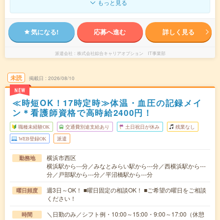
もっと見る
気になる!
応募へ進む
詳しく見る
派遣会社
株式会社綜合キャリアオプション IT事業部
未読
掲載日
2026/08/10
NEW
≪時短OK！17時定時≫体温・血圧の記録メイ
ン＊看護師資格で高時給2400円！
職種未経験OK
交通費別途支給あり
土日祝日が休み
残業なし
WEB登録OK
派遣
横浜市西区
勤務地
横浜駅から---分／みなとみらい駅から---分／西横浜駅から---
分／戸部駅から---分／平沼橋駅から---分
週3日～OK！ ■曜日固定の相談OK！ ■ご希望の曜日をご相談
曜日頻度
ください！
＼日勤のみ／シフト例・10:00～15:00・9:00～17:00（休憩
時間