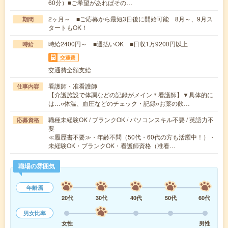
60分）■ご希望があればその…
2ヶ月～ ■ご応募から最短3日後に開始可能 8月～、9月ス
期間
タートもOK！
時給2400円～ ■週払いOK ■日収1万9200円以上
時給
交通費
交通費全額支給
看護師・准看護師
仕事内容
【介護施設で体調などの記録がメイン＊看護師】▼具体的に
は…○体温、血圧などのチェック・記録○お薬の飲…
職種未経験OK / ブランクOK / パソコンスキル不要 / 英語力不
応募資格
要
≪履歴書不要≫・年齢不問（50代・60代の方も活躍中！）・
未経験OK・ブランクOK・看護師資格（准看…
職場の雰囲気
年齢層
20代
30代
40代
50代
60代
男女比率
女性
男性