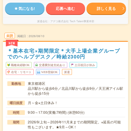
気になる!
応募へ進む
詳しく見る
派遣会社
アデコ株式会社 Tech Talent事業本部
未読
掲載日
2026/08/10
NEW
＊基本在宅×期間限定＊大手上場企業グループ
でのヘルプデスク／時給2300円
職種未経験OK
交通費別途支給あり
土日祝日が休み
在宅・リモート
WEB登録OK
派遣
東京都港区
勤務地
品川駅から徒歩6分／北品川駅から徒歩9分／天王洲アイル駅
から徒歩15分
月～金※土日休み！
曜日頻度
9:00～17:00(実働:7時間) (休憩60分)
時間
2026/9/上旬～2026年11月末までの期間限定。※延長の可能
期間
性もございます。★9月～OK！