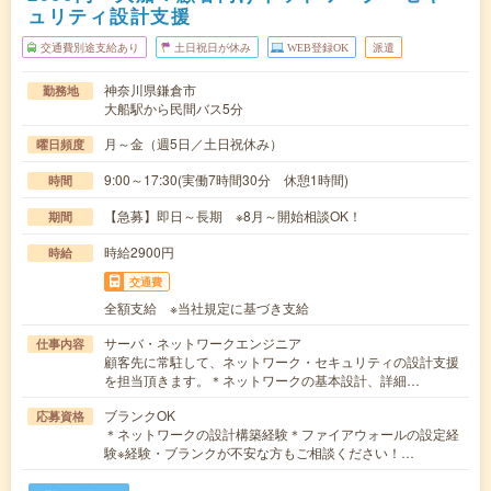
ュリティ設計支援
交通費別途支給あり
土日祝日が休み
WEB登録OK
派遣
神奈川県鎌倉市
勤務地
大船駅から民間バス5分
月～金（週5日／土日祝休み）
曜日頻度
9:00～17:30(実働7時間30分 休憩1時間)
時間
【急募】即日～長期 ※8月～開始相談OK！
期間
時給2900円
時給
交通費
全額支給 ※当社規定に基づき支給
サーバ・ネットワークエンジニア
仕事内容
顧客先に常駐して、ネットワーク・セキュリティの設計支援
を担当頂きます。＊ネットワークの基本設計、詳細…
ブランクOK
応募資格
＊ネットワークの設計構築経験＊ファイアウォールの設定経
験※経験・ブランクが不安な方もご相談ください！…