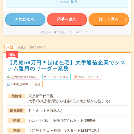
もっと見る
気になる!
応募へ進む
詳しく見る
派遣会社
株式会社パソナ X-TECHチーム
未読
掲載日
2026/08/10
NEW
【月給56万円＊ほぼ在宅】大手通信企業でシス
テム運用のリーダー業務
交通費別途支給あり
土日祝日が休み
在宅・リモート
WEB登録OK
派遣
東京都千代田区
勤務地
大手町(東京都)駅から徒歩3分／東京駅から徒歩8分
月～金（土日祝休み）
曜日頻度
9:00～17:30 （実働7時間30分）休憩60分
時間
【急募】即日～長期 ※スタート日相談OK！
期間