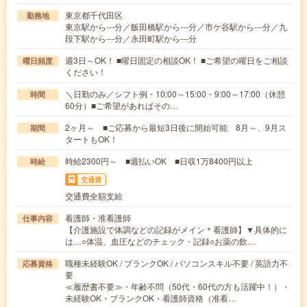
東京都千代田区
勤務地
東京駅から---分／飯田橋駅から---分／市ケ谷駅から---分／九
段下駅から---分／永田町駅から---分
週3日～OK！ ■曜日固定の相談OK！ ■ご希望の曜日をご相談
曜日頻度
ください！
＼日勤のみ／シフト例・10:00～15:00・9:00～17:00（休憩
時間
60分）■ご希望があればその…
2ヶ月～ ■ご応募から最短3日後に開始可能 8月～、9月ス
期間
タートもOK！
時給2300円～ ■週払いOK ■日収1万8400円以上
時給
交通費
交通費全額支給
看護師・准看護師
仕事内容
【介護施設で体調などの記録がメイン＊看護師】▼具体的に
は…○体温、血圧などのチェック・記録○お薬の飲…
職種未経験OK / ブランクOK / パソコンスキル不要 / 英語力不
応募資格
要
≪履歴書不要≫・年齢不問（50代・60代の方も活躍中！）・
未経験OK・ブランクOK・看護師資格（准看…