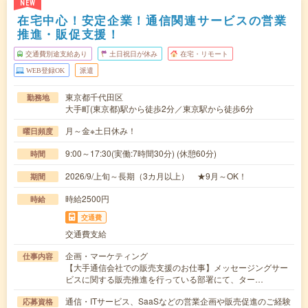
NEW
在宅中心！安定企業！通信関連サービスの営業
推進・販促支援！
交通費別途支給あり
土日祝日が休み
在宅・リモート
WEB登録OK
派遣
東京都千代田区
勤務地
大手町(東京都)駅から徒歩2分／東京駅から徒歩6分
月～金※土日休み！
曜日頻度
9:00～17:30(実働:7時間30分) (休憩60分)
時間
2026/9/上旬～長期（3カ月以上） ★9月～OK！
期間
時給2500円
時給
交通費
交通費支給
企画・マーケティング
仕事内容
【大手通信会社での販売支援のお仕事】メッセージングサー
ビスに関する販売推進を行っている部署にて、ター…
通信・ITサービス、SaaSなどの営業企画や販売促進のご経験
応募資格