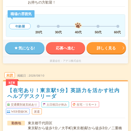
お持ちの方歓迎！
職場の雰囲気
年齢層
20代
30代
40代
50代
60代
気になる!
応募へ進む
詳しく見る
派遣会社
アデコ株式会社
未読
掲載日
2026/08/10
NEW
【在宅あり！東京駅1分】英語力を活かす社内
ヘルプデスクリーダ
交通費別途支給あり
土日祝日が休み
在宅・リモート
WEB登録OK
派遣
東京都千代田区
勤務地
東京駅から徒歩1分／大手町(東京都)駅から徒歩3分／二重橋