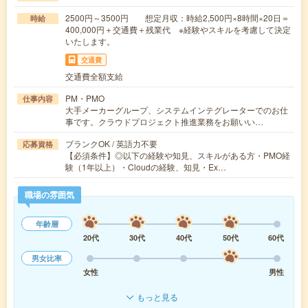
2500円～3500円 想定月収：時給2,500円×8時間×20日＝
時給
400,000円＋交通費＋残業代 ※経験やスキルを考慮して決定
いたします。
交通費
交通費全額支給
PM・PMO
仕事内容
大手メーカーグループ、システムインテグレーターでのお仕
事です。クラウドプロジェクト推進業務をお願いい…
ブランクOK / 英語力不要
応募資格
【必須条件】◎以下の経験や知見、スキルがある方・PMO経
験（1年以上）・Cloudの経験、知見・Ex…
職場の雰囲気
年齢層
20代
30代
40代
50代
60代
男女比率
女性
男性
もっと見る