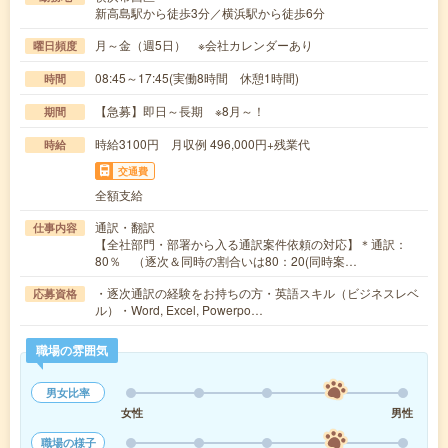
新高島駅から徒歩3分／横浜駅から徒歩6分
月～金（週5日） ※会社カレンダーあり
曜日頻度
08:45～17:45(実働8時間 休憩1時間)
時間
【急募】即日～長期 ※8月～！
期間
時給3100円 月収例 496,000円+残業代
時給
交通費
全額支給
通訳・翻訳
仕事内容
【全社部門・部署から入る通訳案件依頼の対応】＊通訳：
80％ （逐次＆同時の割合いは80：20(同時案…
・逐次通訳の経験をお持ちの方・英語スキル（ビジネスレベ
応募資格
ル）・Word, Excel, Powerpo…
職場の雰囲気
男女比率
女性
男性
職場の様子