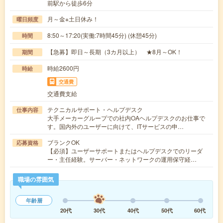
前駅から徒歩6分
月～金※土日休み！
曜日頻度
8:50～17:20(実働:7時間45分) (休憩45分)
時間
【急募】即日～長期（3カ月以上） ★8月～OK！
期間
時給2600円
時給
交通費
交通費支給
テクニカルサポート・ヘルプデスク
仕事内容
大手メーカーグループでの社内OAヘルプデスクのお仕事で
す。国内外のユーザーに向けて、ITサービスの申…
ブランクOK
応募資格
【必須】ユーザーサポートまたはヘルプデスクでのリーダ
ー・主任経験。サーバー・ネットワークの運用保守経…
職場の雰囲気
年齢層
20代
30代
40代
50代
60代