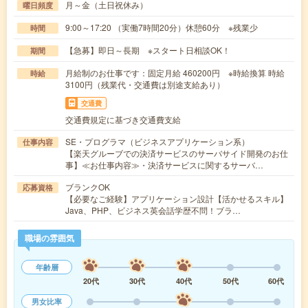
月～金（土日祝休み）
曜日頻度
9:00～17:20 （実働7時間20分）休憩60分 ※残業少
時間
【急募】即日～長期 ※スタート日相談OK！
期間
月給制のお仕事です：固定月給 460200円 ※時給換算 時給
時給
3100円（残業代・交通費は別途支給あり）
交通費
交通費規定に基づき交通費支給
SE・プログラマ（ビジネスアプリケーション系）
仕事内容
【楽天グルーブでの決済サービスのサーバサイド開発のお仕
事】≪お仕事内容≫・決済サービスに関するサーバ…
ブランクOK
応募資格
【必要なご経験】アプリケーション設計【活かせるスキル】
Java、PHP、ビジネス英会話学歴不問！ブラ…
職場の雰囲気
年齢層
20代
30代
40代
50代
60代
男女比率