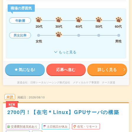
職場の雰囲気
年齢層
20代
30代
40代
50代
60代
男女比率
女性
男性
もっと見る
気になる!
応募へ進む
詳しく見る
派遣会社
日研トータルソーシング株式会社 メディカルケア事業部 ナース派遣
未読
掲載日
2026/08/10
NEW
2700円！【在宅＊Linux】GPUサーバの構築
交通費別途支給あり
土日祝日が休み
在宅・リモート