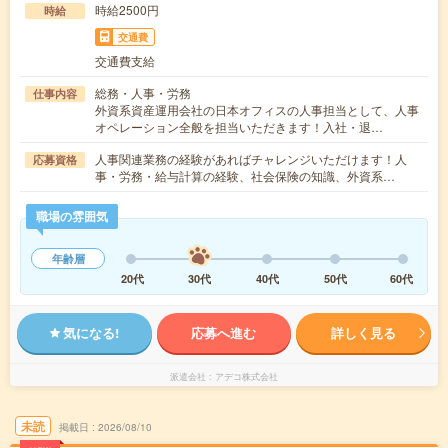
時給2500円
時給
交通費
交通費支給
総務・人事・労務
仕事内容
外資系資産運用会社の日本オフィスの人事担当として、人事
オペレーション全般を担当いただきます！入社・退…
人事関連業務の経験があればチャレンジいただけます！人
応募資格
事・労務・給与計算の経験、社会保険の知識、外資系…
職場の雰囲気
年齢層
20代
30代
40代
50代
60代
気になる!
応募へ進む
詳しく見る
派遣会社
アデコ株式会社
未読
掲載日
2026/08/10