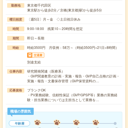
東京都千代田区
勤務地
東京駅から徒歩2分／京橋(東京都)駅から徒歩5分
〔週5日〕月～金 ◇土日祝日休み
曜日頻度
9:00-18:00 残業10～20時間を想定
時間
即日～長期
期間
時給3500円 月収例：58万～（時給3500円×21日×8時間）
時給
交通費
別途支給
研究開発関連（医療系）
仕事内容
・GVP関連教育の計画・実施・報告・GVP自己点検の計画・
実施・報告・文書保存管理（GVP保管資料の…
ブランクOK
応募資格
・PV業務経験、信頼性保証（GVP/GPSP等）業務の実務経
験・担当業務については主担当として業務を…
職場の雰囲気
年齢層