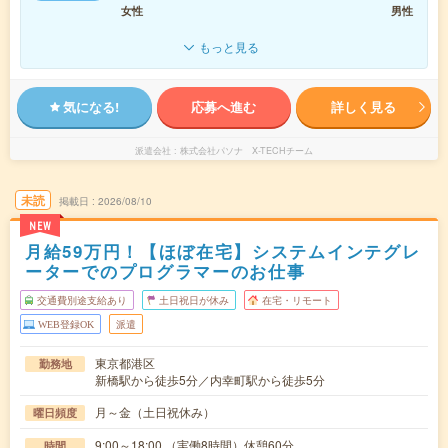
女性
男性
もっと見る
気になる!
応募へ進む
詳しく見る
派遣会社
株式会社パソナ X-TECHチーム
未読
掲載日
2026/08/10
NEW
月給59万円！【ほぼ在宅】システムインテグレ
ーターでのプログラマーのお仕事
交通費別途支給あり
土日祝日が休み
在宅・リモート
WEB登録OK
派遣
東京都港区
勤務地
新橋駅から徒歩5分／内幸町駅から徒歩5分
月～金（土日祝休み）
曜日頻度
9:00～18:00 （実働8時間）休憩60分
時間