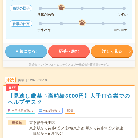
職場の様子
活気がある
しずか
仕事の仕方
テキパキ
コツコツ
気になる!
応募へ進む
詳しく見る
派遣会社
パーソルクロステクノロジー株式会社IT派遣サービス
未読
掲載日
2026/08/10
NEW
【見逃し厳禁⇒高時給3000円】大手IT企業での
ヘルプデスク
土日祝日が休み
WEB登録OK
派遣
東京都千代田区
勤務地
東京駅から徒歩2分／京橋(東京都)駅から徒歩10分／銀座一
丁目駅から徒歩10分