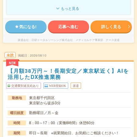
もっと見る
気になる!
応募へ進む
詳しく見る
派遣会社
日研トータルソーシング株式会社 メディカルケア事業部 ナース派遣
未読
掲載日
2026/08/10
NEW
【月額38万円～！長期安定／東京駅近く】AIを
活用したDX推進業務
交通費別途支給あり
WEB登録OK
派遣
東京都千代田区
勤務地
東京駅から徒歩3分
勤務曜日／月～金
曜日頻度
8：00～17：00（実働8時間）休憩60分
時間
即日～長期 ※就業開始日、お気軽にご相談ください！
期間