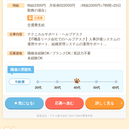
時給2300円 月収例322000円 （時給2300円×7時間×20日
時給
勤務の場合）
交通費
交通費支給
テクニカルサポート・ヘルプデスク
仕事内容
【IT機器リース会社でのヘルプデスク】人事評価システムの
運用サポート、組織管理システムの運用サポート…
職種未経験OK / ブランクOK / 英語力不要
応募資格
未経験OK
職場の雰囲気
年齢層
20代
30代
40代
50代
60代
気になる!
応募へ進む
詳しく見る
派遣会社
アデコ株式会社 Tech Talent事業本部