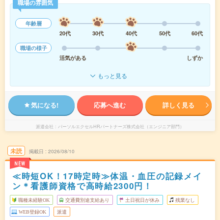
職場の雰囲気
年齢層
20代
30代
40代
50代
60代
職場の様子
活気がある
しずか
もっと見る
気になる!
応募へ進む
詳しく見る
派遣会社
パーソルエクセルHRパートナーズ株式会社（エンジニア部門）
未読
掲載日
2026/08/10
NEW
≪時短OK！17時定時≫体温・血圧の記録メイ
ン＊看護師資格で高時給2300円！
職種未経験OK
交通費別途支給あり
土日祝日が休み
残業なし
WEB登録OK
派遣