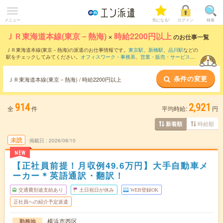
メニュー
気になる!
ログイン
検索
ＪＲ東海道本線(東京－熱海)
×
時給2200円以上
のお仕事一覧
ＪＲ東海道本線(東京－熱海)の派遣のお仕事情報です。
東京駅
、
新橋駅
、
品川駅
などの
駅をチェックしてみてください。
オフィスワーク・事務系
、
営業・販売・サービス系
、
クリエイティブ系
などのお仕事を取り揃えています。さらに、
短期
・
単発
などの期
間や、
職種未経験OK
などのこだわり条件で絞り込んでいただけます。
条件の変更
ＪＲ東海道本線(東京－熱海) / 時給2200円以上
914
2,921
全
件
平均時給:
円
時給順
新着順
未読
掲載日
2026/08/10
NEW
【正社員前提！月収例49.6万円】大手自動車メ
ーカー＊英語通訳・翻訳！
交通費別途支給あり
土日祝日が休み
WEB登録OK
正社員への紹介予定派遣
横浜市西区
勤務地