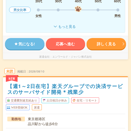
20代
30代
40代
50代
60代
男女比率
女性
男性
もっと見る
気になる!
応募へ進む
詳しく見る
派遣会社
エンワールド・ジャパン株式会社
未読
掲載日
2026/08/10
NEW
【週1～2日在宅】楽天グルーブでの決済サービ
スのサーバサイド開発＊残業少
交通費別途支給あり
土日祝日が休み
在宅・リモート
WEB登録OK
派遣
東京都港区
勤務地
品川駅から徒歩6分