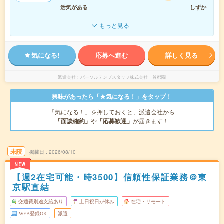
活気がある
しずか
もっと見る
気になる!
応募へ進む
詳しく見る
派遣会社
パーソルテンプスタッフ株式会社 首都圏
興味があったら「★気になる！」をタップ！
「気になる！」を押しておくと、派遣会社から
「面談確約」
や
「応募歓迎」
が届きます！
未読
掲載日
2026/08/10
NEW
【週2在宅可能・時3500】信頼性保証業務＠東
京駅直結
交通費別途支給あり
土日祝日が休み
在宅・リモート
WEB登録OK
派遣