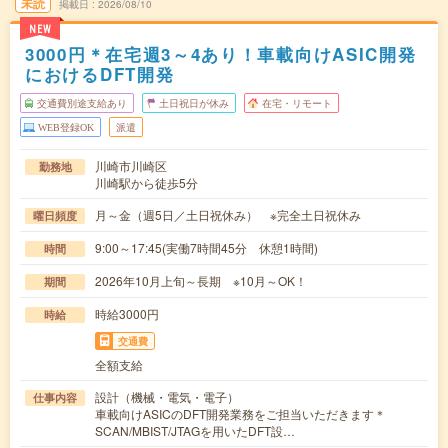
未読
掲載日
2026/08/10
NEW
3000円＊在宅週3～4あり！車載向けASIC開発
におけるDFT開発
交通費別途支給あり
土日祝日が休み
在宅・リモート
WEB登録OK
派遣
川崎市川崎区
勤務地
川崎駅から徒歩5分
月～金（週5日／土日祝休み） ※完全土日祝休み
曜日頻度
9:00～17:45(実働7時間45分 休憩1時間)
時間
2026年10月上旬～長期 ※10月～OK！
期間
時給3000円
時給
交通費
全額支給
設計（機械・電気・電子）
仕事内容
車載向けASICのDFT開発業務をご担当いただきます＊
SCAN/MBIST/JTAGを用いたDFT設…