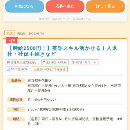
気になる!
応募へ進む
詳しく見る
派遣会社
株式会社パソナ X-TECHチーム
未読
掲載日
2026/08/10
NEW
【時給2500円！】英語スキル活かせる！入退
社・社保手続きなど
交通費別途支給あり
土日祝日が休み
在宅・リモート
WEB登録OK
正社員への紹介予定派遣
東京都千代田区
勤務地
東京駅から徒歩1分／大手町(東京都)駅から徒歩3分／三越前
駅から徒歩5分
月～金※土日休み！
曜日頻度
9:00～18:00(実働:8時間) (休憩60分)
時間
【急募】即日～最長6ヶ月の派遣期間後、直接雇用予定 ★8
期間
月～OK！