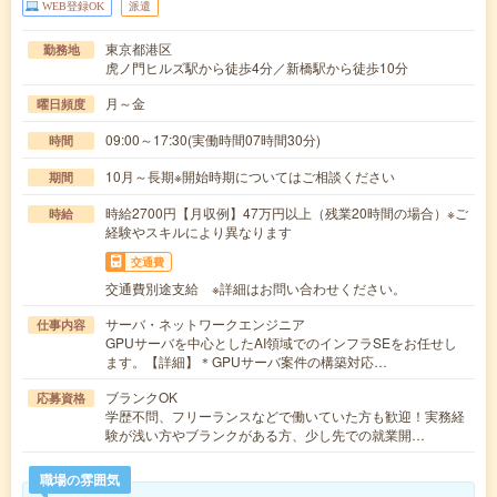
WEB登録OK
派遣
東京都港区
勤務地
虎ノ門ヒルズ駅から徒歩4分／新橋駅から徒歩10分
月～金
曜日頻度
09:00～17:30(実働時間07時間30分)
時間
10月～長期※開始時期についてはご相談ください
期間
時給2700円【月収例】47万円以上（残業20時間の場合）※ご
時給
経験やスキルにより異なります
交通費
交通費別途支給 ※詳細はお問い合わせください。
サーバ・ネットワークエンジニア
仕事内容
GPUサーバを中心としたAI領域でのインフラSEをお任せし
ます。【詳細】＊GPUサーバ案件の構築対応…
ブランクOK
応募資格
学歴不問、フリーランスなどで働いていた方も歓迎！実務経
験が浅い方やブランクがある方、少し先での就業開…
職場の雰囲気