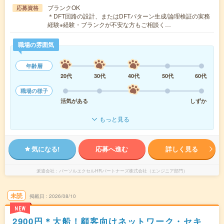
ブランクOK
応募資格
＊DFT回路の設計、またはDFTパターン生成/論理検証の実務
経験※経験・ブランクが不安な方もご相談く…
職場の雰囲気
年齢層
20代
30代
40代
50代
60代
職場の様子
活気がある
しずか
もっと見る
気になる!
応募へ進む
詳しく見る
派遣会社
パーソルエクセルHRパートナーズ株式会社（エンジニア部門）
未読
掲載日
2026/08/10
NEW
2900円＊大船！顧客向けネットワーク・セキ