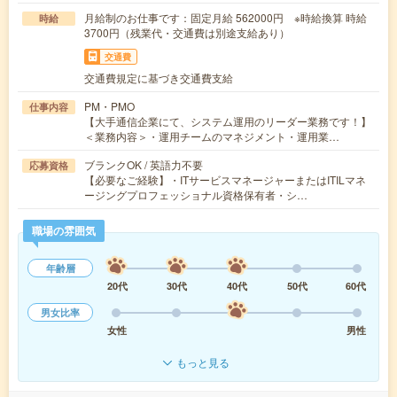
月給制のお仕事です：固定月給 562000円 ※時給換算 時給
時給
3700円（残業代・交通費は別途支給あり）
交通費
交通費規定に基づき交通費支給
PM・PMO
仕事内容
【大手通信企業にて、システム運用のリーダー業務です！】
＜業務内容＞・運用チームのマネジメント・運用業…
ブランクOK / 英語力不要
応募資格
【必要なご経験】・ITサービスマネージャーまたはITILマネ
ージングプロフェッショナル資格保有者・シ…
職場の雰囲気
年齢層
20代
30代
40代
50代
60代
男女比率
女性
男性
もっと見る