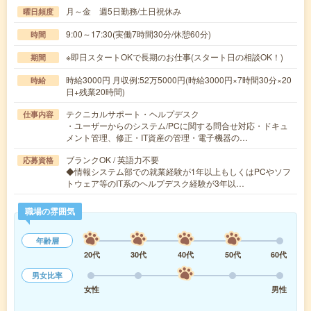
月～金 週5日勤務/土日祝休み
曜日頻度
9:00～17:30(実働7時間30分/休憩60分)
時間
※即日スタートOKで長期のお仕事(スタート日の相談OK！)
期間
時給3000円 月収例:52万5000円(時給3000円×7時間30分×20
時給
日+残業20時間)
テクニカルサポート・ヘルプデスク
仕事内容
・ユーザーからのシステム/PCに関する問合せ対応・ドキュ
メント管理、修正・IT資産の管理・電子機器の…
ブランクOK / 英語力不要
応募資格
◆情報システム部での就業経験が1年以上もしくはPCやソフ
トウェア等のIT系のヘルプデスク経験が3年以…
職場の雰囲気
年齢層
20代
30代
40代
50代
60代
男女比率
女性
男性