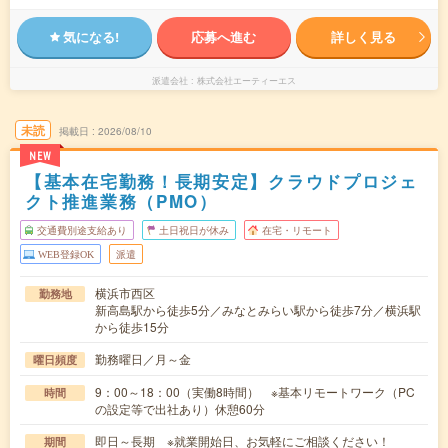
気になる!
応募へ進む
詳しく見る
派遣会社
株式会社エーティーエス
未読
掲載日
2026/08/10
NEW
【基本在宅勤務！長期安定】クラウドプロジェ
クト推進業務（PMO）
交通費別途支給あり
土日祝日が休み
在宅・リモート
WEB登録OK
派遣
横浜市西区
勤務地
新高島駅から徒歩5分／みなとみらい駅から徒歩7分／横浜駅
から徒歩15分
勤務曜日／月～金
曜日頻度
9：00～18：00（実働8時間） ※基本リモートワーク（PC
時間
の設定等で出社あり）休憩60分
即日～長期 ※就業開始日、お気軽にご相談ください！
期間