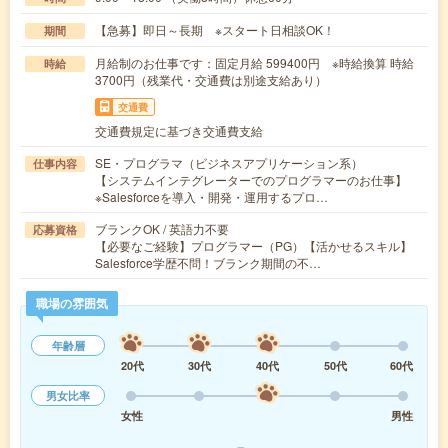
【急募】即日～長期 ※スタート日相談OK！
期間
月給制のお仕事です：固定月給 599400円 ※時給換算 時給
時給
3700円（残業代・交通費は別途支給あり）
交通費
交通費規定に基づき交通費支給
SE・プログラマ（ビジネスアプリケーション系）
仕事内容
【システムインテグレーターでのプログラマーのお仕事】
※Salesforceを導入・開発・運用するプロ…
ブランクOK / 英語力不要
応募資格
【必要なご経験】プログラマー（PG）【活かせるスキル】
Salesforce学歴不問！ブランク期間の不…
職場の雰囲気
年齢層
20代
30代
40代
50代
60代
男女比率
女性
男性