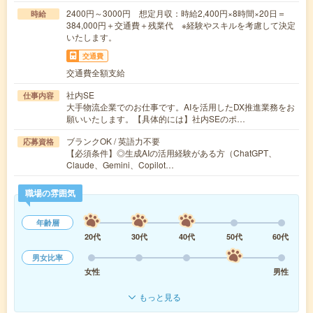
2400円～3000円 想定月収：時給2,400円×8時間×20日＝
時給
384,000円＋交通費＋残業代 ※経験やスキルを考慮して決定
いたします。
交通費
交通費全額支給
社内SE
仕事内容
大手物流企業でのお仕事です。AIを活用したDX推進業務をお
願いいたします。【具体的には】社内SEのポ…
ブランクOK / 英語力不要
応募資格
【必須条件】◎生成AIの活用経験がある方（ChatGPT、
Claude、Gemini、Copilot…
職場の雰囲気
年齢層
20代
30代
40代
50代
60代
男女比率
女性
男性
もっと見る