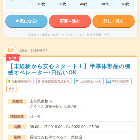
20代
30代
40代
50代
60代
気になる!
応募へ進む
詳しく見る
派遣会社
株式会社綜合キャリアオプション 製造事業部（全国）
未読
掲載日
2026/08/07
NEW
【未経験から安心スタート！】半導体部品の機
械オペレーター/日払いOK
職種未経験OK
交通費別途支給あり
土日祝日が休み
WEB登録OK
派遣
山形県東根市
勤務地
さくらんぼ東根駅から車7分
月～金
曜日頻度
08:00～17:0019:00～04:0020:00～05:00
時間
長期でお仕事できる方、大歓迎！
期間