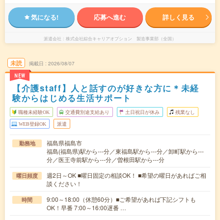
気になる!
応募へ進む
詳しく見る
派遣会社
株式会社綜合キャリアオプション 製造事業部（全国）
未読
掲載日
2026/08/07
NEW
【介護staff】人と話すのが好きな方に＊未経
験からはじめる生活サポート
職種未経験OK
交通費別途支給あり
土日祝日が休み
残業なし
WEB登録OK
派遣
福島県福島市
勤務地
福島(福島県)駅から---分／東福島駅から---分／卸町駅から---
分／医王寺前駅から---分／曽根田駅から---分
週2日～OK ■曜日固定の相談OK！ ■希望の曜日があればご相
曜日頻度
談ください！
9:00～18:00（休憩60分）■ご希望があれば下記シフトも
時間
OK！早番 7:00～16:00遅番 …