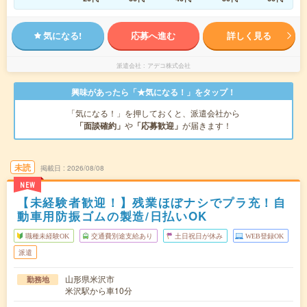
気になる!
応募へ進む
詳しく見る
派遣会社
アデコ株式会社
興味があったら「★気になる！」をタップ！
「気になる！」を押しておくと、派遣会社から
「面談確約」
や
「応募歓迎」
が届きます！
未読
掲載日
2026/08/08
NEW
【未経験者歓迎！】残業ほぼナシでプラ充！自
動車用防振ゴムの製造/日払いOK
職種未経験OK
交通費別途支給あり
土日祝日が休み
WEB登録OK
派遣
山形県米沢市
勤務地
米沢駅から車10分