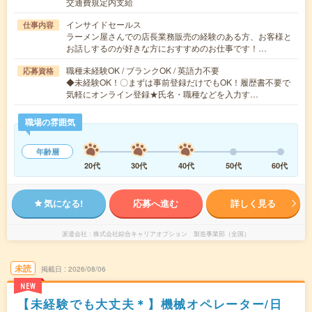
交通費規定内支給
インサイドセールス
仕事内容
ラーメン屋さんでの店長業務販売の経験のある方、お客様と
お話しするのが好きな方におすすめのお仕事です！…
職種未経験OK / ブランクOK / 英語力不要
応募資格
◆未経験OK！〇まずは事前登録だけでもOK！履歴書不要で
気軽にオンライン登録★氏名・職種などを入力す…
職場の雰囲気
年齢層
20代
30代
40代
50代
60代
気になる!
応募へ進む
詳しく見る
派遣会社
株式会社綜合キャリアオプション 製造事業部（全国）
未読
掲載日
2026/08/06
NEW
【未経験でも大丈夫＊】機械オペレーター/日