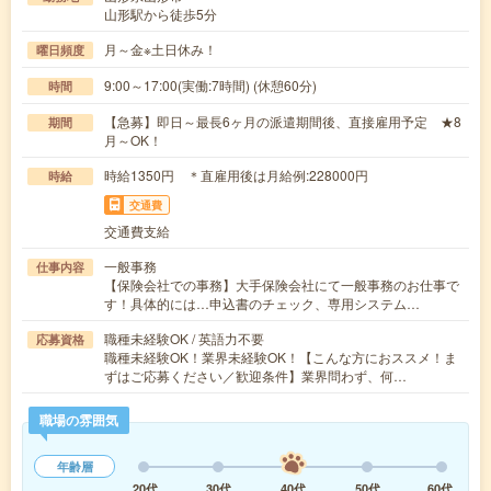
山形駅から徒歩5分
月～金※土日休み！
曜日頻度
9:00～17:00(実働:7時間) (休憩60分)
時間
【急募】即日～最長6ヶ月の派遣期間後、直接雇用予定 ★8
期間
月～OK！
時給1350円 ＊直雇用後は月給例:228000円
時給
交通費
交通費支給
一般事務
仕事内容
【保険会社での事務】大手保険会社にて一般事務のお仕事で
す！具体的には…申込書のチェック、専用システム…
職種未経験OK / 英語力不要
応募資格
職種未経験OK！業界未経験OK！【こんな方におススメ！ま
ずはご応募ください／歓迎条件】業界問わず、何…
職場の雰囲気
年齢層
20代
30代
40代
50代
60代