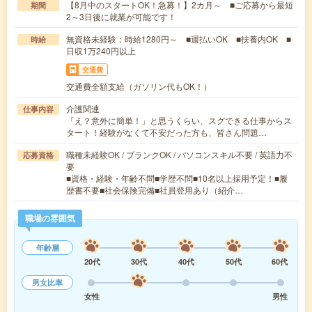
【8月中のスタートOK！急募！】2カ月～ ■ご応募から最短
期間
2～3日後に就業が可能です！
無資格未経験：時給1280円～ ■週払いOK ■扶養内OK ■
時給
日収1万240円以上
交通費
交通費全額支給（ガソリン代もOK！）
介護関連
仕事内容
「え？意外に簡単！」と思うくらい、スグできる仕事からス
タート！経験がなくて不安だった方も、皆さん問題…
職種未経験OK / ブランクOK / パソコンスキル不要 / 英語力不
応募資格
要
■資格・経験・年齢不問■学歴不問■10名以上採用予定！■履
歴書不要■社会保険完備■社員登用あり（紹介…
職場の雰囲気
年齢層
20代
30代
40代
50代
60代
男女比率
女性
男性