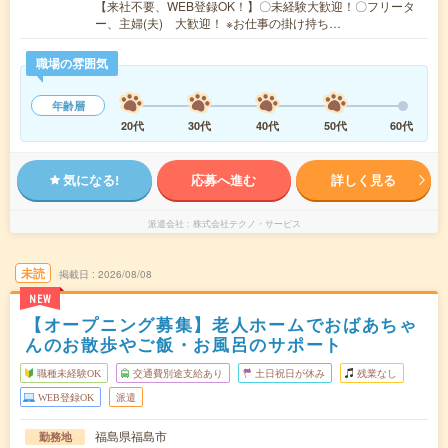
【来社不要、WEB登録OK！】〇未経験大歓迎！〇フリータ
ー、主婦(夫) 大歓迎！ ※お仕事の掛け持ち…
職場の雰囲気
年齢層
20代
30代
40代
50代
60代
気になる!
応募へ進む
詳しく見る
派遣会社
株式会社テクノ・サービス
未読
掲載日
2026/08/08
NEW
【オープニング募集】老人ホームでおばあちゃ
んのお散歩やご飯・お風呂のサポート
職種未経験OK
交通費別途支給あり
土日祝日が休み
残業なし
WEB登録OK
派遣
福島県福島市
勤務地