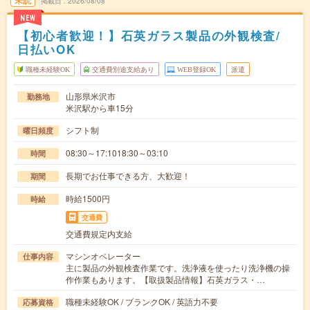
未読
掲載日
2026/08/08
NEW
【初心者歓迎！】石英ガラス製品の外観検査/
日払いOK
職種未経験OK
交通費別途支給あり
WEB登録OK
派遣
山形県米沢市
勤務地
米沢駅から車15分
シフト制
曜日頻度
08:30～17:1018:30～03:10
時間
長期でお仕事できる方、大歓迎！
期間
時給1500円
時給
交通費
交通費規定内支給
マシンオペレーター
仕事内容
主に製品の外観検査作業です。洗浄液を使ったり洗浄機の操
作作業もあります。【取扱製品情報】石英ガラス・…
職種未経験OK / ブランクOK / 英語力不要
応募資格