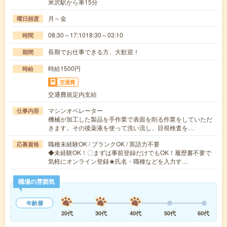
米沢駅から車15分
月～金
曜日頻度
08:30～17:1018:30～03:10
時間
長期でお仕事できる方、大歓迎！
期間
時給1500円
時給
交通費
交通費規定内支給
マシンオペレーター
仕事内容
機械が加工した製品を手作業で表面を削る作業をしていただ
きます。その後薬液を使って洗い流し、目視検査を…
職種未経験OK / ブランクOK / 英語力不要
応募資格
◆未経験OK！〇まずは事前登録だけでもOK！履歴書不要で
気軽にオンライン登録★氏名・職種などを入力す…
職場の雰囲気
年齢層
20代
30代
40代
50代
60代