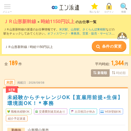
メニュー
気になる!
ログイン
検索
ＪＲ山形新幹線
×
時給1150円以上
のお仕事一覧
ＪＲ山形新幹線の派遣のお仕事情報です。
米沢駅
、
山形駅
、
さくらんぼ東根駅
などの
駅をチェックしてみてください。
オフィスワーク・事務系
、
営業・販売・サービス系
、
クリエイティブ系
などのお仕事を取り揃えています。さらに、
短期
・
単発
などの期
間や、
職種未経験OK
などのこだわり条件で絞り込んでいただけます。
条件の変更
ＪＲ山形新幹線 / 時給1150円以上
189
1,344
全
件
平均時給:
円
時給順
新着順
未読
掲載日
2026/08/08
NEW
未経験からチャレンジOK【直雇用前提×生保】
環境面OK！＊事務
職種未経験OK
交通費別途支給あり
土日祝日が休み
WEB登録OK
紹介予定派遣
山形県山形市
勤務地