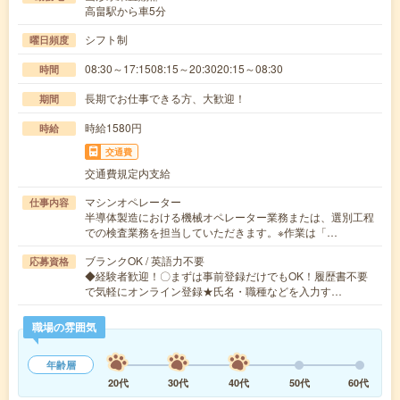
高畠駅から車5分
シフト制
曜日頻度
08:30～17:1508:15～20:3020:15～08:30
時間
長期でお仕事できる方、大歓迎！
期間
時給1580円
時給
交通費
交通費規定内支給
マシンオペレーター
仕事内容
半導体製造における機械オペレーター業務または、選別工程
での検査業務を担当していただきます。※作業は「…
ブランクOK / 英語力不要
応募資格
◆経験者歓迎！〇まずは事前登録だけでもOK！履歴書不要
で気軽にオンライン登録★氏名・職種などを入力す…
職場の雰囲気
年齢層
20代
30代
40代
50代
60代