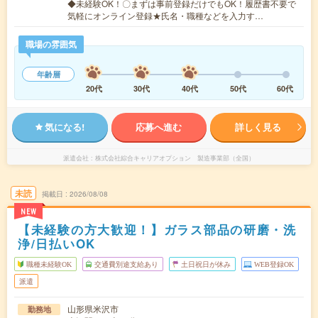
◆未経験OK！〇まずは事前登録だけでもOK！履歴書不要で
気軽にオンライン登録★氏名・職種などを入力す…
職場の雰囲気
年齢層
20代
30代
40代
50代
60代
気になる!
応募へ進む
詳しく見る
派遣会社
株式会社綜合キャリアオプション 製造事業部（全国）
未読
掲載日
2026/08/08
NEW
【未経験の方大歓迎！】ガラス部品の研磨・洗
浄/日払いOK
職種未経験OK
交通費別途支給あり
土日祝日が休み
WEB登録OK
派遣
山形県米沢市
勤務地