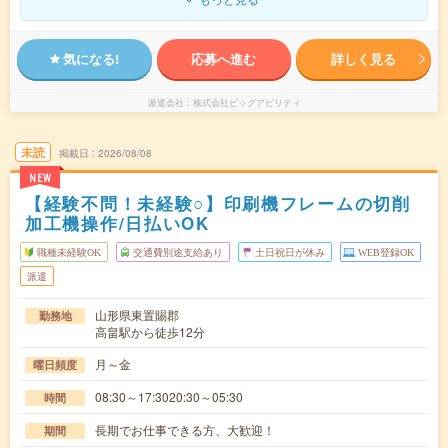
気になる!
応募へ進む
詳しく見る
派遣会社
株式会社ビッグアビリティ
未読
掲載日
2026/08/08
NEW
【経験不問！未経験○】印刷機フレームの切削
加工機操作/日払いOK
職種未経験OK
交通費別途支給あり
土日祝日が休み
WEB登録OK
派遣
山形県東置賜郡
勤務地
高畠駅から徒歩12分
月～金
曜日頻度
08:30～17:3020:30～05:30
時間
長期でお仕事できる方、大歓迎！
期間