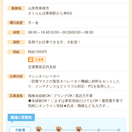
山形県東根市
勤務地
さくらんぼ東根駅から車6分
月～金
曜日頻度
08:00～16:4516:00～00:3000:00～08:30
時間
長期でお仕事できる方、大歓迎！
期間
時給1500円
時給
交通費
交通費規定内支給
マシンオペレーター
仕事内容
・防塵マスクの製造オペレーター機械に材料をセットした
り、メンテナンスなどトラブル対応・PCを使用した…
職種未経験OK / ブランクOK / 英語力不要
応募資格
◆未経験OK！〇まずは事前登録だけでもOK！履歴書不要で
気軽にオンライン登録★氏名・職種などを入力す…
職場の雰囲気
年齢層