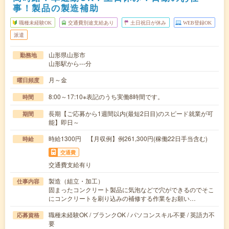
事！製品の製造補助
職種未経験OK
交通費別途支給あり
土日祝日が休み
WEB登録OK
派遣
山形県山形市
勤務地
山形駅から---分
月～金
曜日頻度
8:00～17:10※表記のうち実働8時間です。
時間
長期【ご応募から1週間以内(最短2日目)のスピード就業が可
期間
能】即日～
時給1300円 【月収例】例261,300円(稼働22日手当含む)
時給
交通費
交通費支給有り
製造（組立・加工）
仕事内容
固まったコンクリート製品に気泡などで穴ができるのでそこ
にコンクリートを刷り込みの補修する作業をお願い…
職種未経験OK / ブランクOK / パソコンスキル不要 / 英語力不
応募資格
要