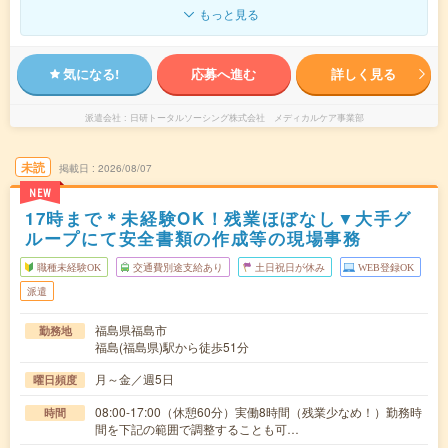
もっと見る
気になる!
応募へ進む
詳しく見る
派遣会社
日研トータルソーシング株式会社 メディカルケア事業部
未読
掲載日
2026/08/07
NEW
17時まで＊未経験OK！残業ほぼなし▼大手グ
ループにて安全書類の作成等の現場事務
職種未経験OK
交通費別途支給あり
土日祝日が休み
WEB登録OK
派遣
福島県福島市
勤務地
福島(福島県)駅から徒歩51分
月～金／週5日
曜日頻度
08:00-17:00（休憩60分）実働8時間（残業少なめ！）勤務時
時間
間を下記の範囲で調整することも可…