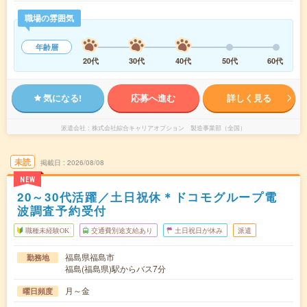
職場の雰囲気
年齢層
20代
30代
40代
50代
60代
気になる!
応募へ進む
詳しく見る
派遣会社
株式会社綜合キャリアオプション 製造事業部（全国）
未読
掲載日
2026/08/08
NEW
20～30代活躍／土日祝休＊ドコモグループ電
波調査予約受付
職種未経験OK
交通費別途支給あり
土日祝日が休み
派遣
福島県福島市
勤務地
福島(福島県)駅からバス7分
月～金
曜日頻度