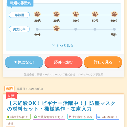
職場の雰囲気
年齢層
20代
30代
40代
50代
60代
男女比率
女性
男性
もっと見る
気になる!
応募へ進む
詳しく見る
派遣会社
日研トータルソーシング株式会社 メディカルケア事業部
未読
掲載日
2026/08/08
NEW
【未経験OK！ビギナー活躍中！】防塵マスク
の材料セット・機械操作・在庫入力
職種未経験OK
交通費別途支給あり
土日祝日が休み
WEB登録OK
派遣