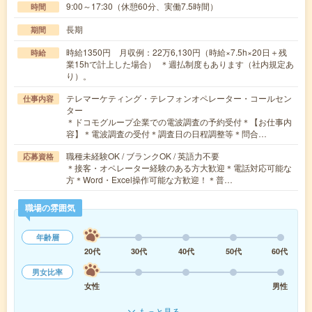
9:00～17:30（休憩60分、実働7.5時間）
時間
長期
期間
時給1350円 月収例：22万6,130円（時給×7.5h×20日＋残
時給
業15hで計上した場合） ＊週払制度もあります（社内規定あ
り）。
テレマーケティング・テレフォンオペレーター・コールセン
仕事内容
ター
＊ドコモグループ企業での電波調査の予約受付＊【お仕事内
容】＊電波調査の受付＊調査日の日程調整等＊問合…
職種未経験OK / ブランクOK / 英語力不要
応募資格
＊接客・オペレーター経験のある方大歓迎＊電話対応可能な
方＊Word・Excel操作可能な方歓迎！＊普…
職場の雰囲気
年齢層
20代
30代
40代
50代
60代
男女比率
女性
男性
もっと見る