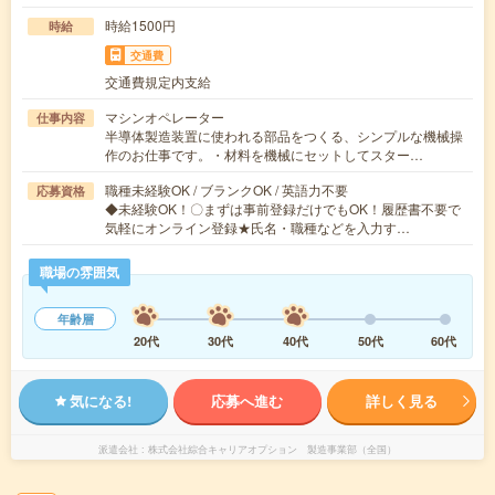
時給1500円
時給
交通費
交通費規定内支給
マシンオペレーター
仕事内容
半導体製造装置に使われる部品をつくる、シンプルな機械操
作のお仕事です。・材料を機械にセットしてスター…
職種未経験OK / ブランクOK / 英語力不要
応募資格
◆未経験OK！〇まずは事前登録だけでもOK！履歴書不要で
気軽にオンライン登録★氏名・職種などを入力す…
職場の雰囲気
年齢層
20代
30代
40代
50代
60代
気になる!
応募へ進む
詳しく見る
派遣会社
株式会社綜合キャリアオプション 製造事業部（全国）