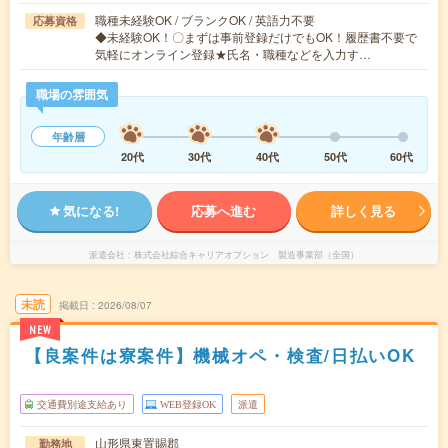
職種未経験OK / ブランクOK / 英語力不要
応募資格
◆未経験OK！〇まずは事前登録だけでもOK！履歴書不要で
気軽にオンライン登録★氏名・職種などを入力す…
職場の雰囲気
年齢層
20代
30代
40代
50代
60代
気になる!
応募へ進む
詳しく見る
派遣会社
株式会社綜合キャリアオプション 製造事業部（全国）
未読
掲載日
2026/08/07
NEW
【良案件は寮案件】機械オペ・検査/日払いOK
交通費別途支給あり
WEB登録OK
派遣
山形県東置賜郡
勤務地