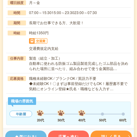
月～金
曜日頻度
07:00～15:3015:00～23:3023:00～07:30
時間
長期でお仕事できる方、大歓迎！
期間
時給1350円
時給
交通費
交通費規定内支給
製造（組立・加工）
仕事内容
自動車に使われる防振ゴム製品製造完成したゴム部品を決め
られた場所に並べたり、組み合わせて使う金属部品…
職種未経験OK / ブランクOK / 英語力不要
応募資格
◆未経験OK！〇まずは事前登録だけでもOK！履歴書不要で
気軽にオンライン登録★氏名・職種などを入力す…
職場の雰囲気
年齢層
20代
30代
40代
50代
60代
気になる!
応募へ進む
詳しく見る