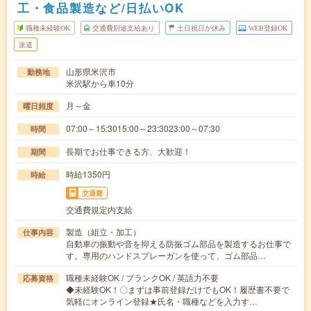
工・食品製造など/日払いOK
職種未経験OK
交通費別途支給あり
土日祝日が休み
WEB登録OK
派遣
山形県米沢市
勤務地
米沢駅から車10分
月～金
曜日頻度
07:00～15:3015:00～23:3023:00～07:30
時間
長期でお仕事できる方、大歓迎！
期間
時給1350円
時給
交通費
交通費規定内支給
製造（組立・加工）
仕事内容
自動車の振動や音を抑える防振ゴム部品を製造するお仕事で
す。専用のハンドスプレーガンを使って、ゴム部品…
職種未経験OK / ブランクOK / 英語力不要
応募資格
◆未経験OK！〇まずは事前登録だけでもOK！履歴書不要で
気軽にオンライン登録★氏名・職種などを入力す…