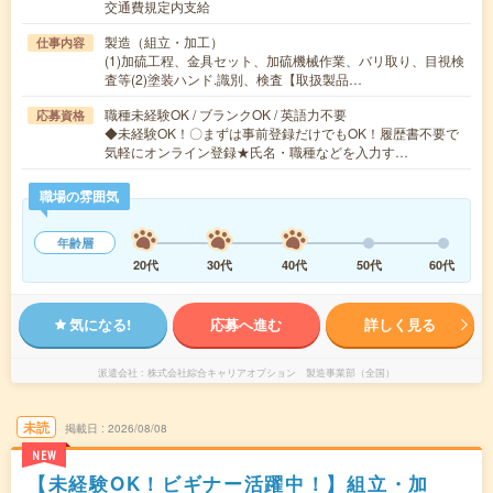
交通費規定内支給
製造（組立・加工）
仕事内容
(1)加硫工程、金具セット、加硫機械作業、バリ取り、目視検
査等(2)塗装ハンド.識別、検査【取扱製品…
職種未経験OK / ブランクOK / 英語力不要
応募資格
◆未経験OK！〇まずは事前登録だけでもOK！履歴書不要で
気軽にオンライン登録★氏名・職種などを入力す…
職場の雰囲気
年齢層
20代
30代
40代
50代
60代
気になる!
応募へ進む
詳しく見る
派遣会社
株式会社綜合キャリアオプション 製造事業部（全国）
未読
掲載日
2026/08/08
NEW
【未経験OK！ビギナー活躍中！】組立・加