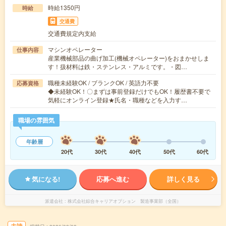
時給1350円
時給
交通費
交通費規定内支給
マシンオペレーター
仕事内容
産業機械部品の曲げ加工(機械オペレーター)をおまかせしま
す！扱材料は鉄・ステンレス・アルミです。・図…
職種未経験OK / ブランクOK / 英語力不要
応募資格
◆未経験OK！〇まずは事前登録だけでもOK！履歴書不要で
気軽にオンライン登録★氏名・職種などを入力す…
職場の雰囲気
年齢層
20代
30代
40代
50代
60代
気になる!
応募へ進む
詳しく見る
派遣会社
株式会社綜合キャリアオプション 製造事業部（全国）