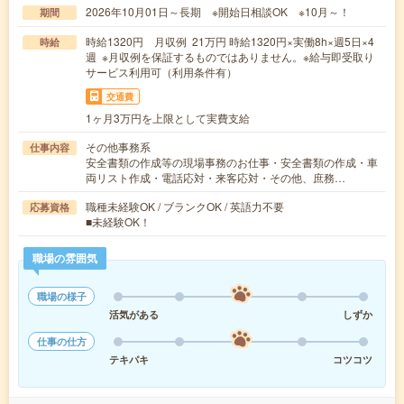
2026年10月01日～長期 ※開始日相談OK ※10月～！
期間
時給1320円 月収例 21万円 時給1320円×実働8h×週5日×4
時給
週 ※月収例を保証するものではありません。※給与即受取り
サービス利用可（利用条件有）
交通費
1ヶ月3万円を上限として実費支給
その他事務系
仕事内容
安全書類の作成等の現場事務のお仕事・安全書類の作成・車
両リスト作成・電話応対・来客応対・その他、庶務…
職種未経験OK / ブランクOK / 英語力不要
応募資格
■未経験OK！
職場の雰囲気
職場の様子
活気がある
しずか
仕事の仕方
テキパキ
コツコツ