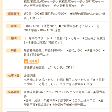
福島(福島県)駅から---分／東福島駅から---分／卸町駅から---
分／医王寺前駅から---分／曽根田駅から---分
週2日～OK ■曜日固定の相談OK！ ■希望の曜日があればご相
曜日頻度
談ください！
9:00～18:00（休憩60分）■ご希望があれば下記シフトも
時間
OK！早番 7:00～16:00遅番 …
【8月中のスタートOK！急募！】2カ月～ ■ご応募から最短
期間
2～3日後に就業が可能です！
無資格未経験：時給1280円～ ■週払いOK ■扶養内OK ■
時給
日収1万240円以上
交通費
交通費全額支給（ガソリン代もOK！）
介護関連
仕事内容
≪散歩に付き添ったり、お話し相手になったり≫「え？意外
に簡単！」と思うくらい、スグできる仕事からスタ…
職種未経験OK / ブランクOK / パソコンスキル不要 / 英語力不
応募資格
要
■資格・経験・年齢不問■学歴不問■10名以上採用予定！■履
歴書不要■面談確約■社会保険完備■社員登用…