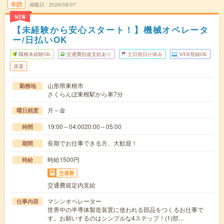
未読
掲載日
2026/08/07
NEW
【未経験から安心スタート！】機械オペレータ
ー/日払いOK
職種未経験OK
交通費別途支給あり
土日祝日が休み
WEB登録OK
派遣
山形県東根市
勤務地
さくらんぼ東根駅から車7分
月～金
曜日頻度
19:00～04:0020:00～05:00
時間
長期でお仕事できる方、大歓迎！
期間
時給1500円
時給
交通費
交通費規定内支給
マシンオペレーター
仕事内容
世界中の半導体製造装置に使われる部品をつくるお仕事で
す。お願いするのはシンプルな4ステップ！(1)部…