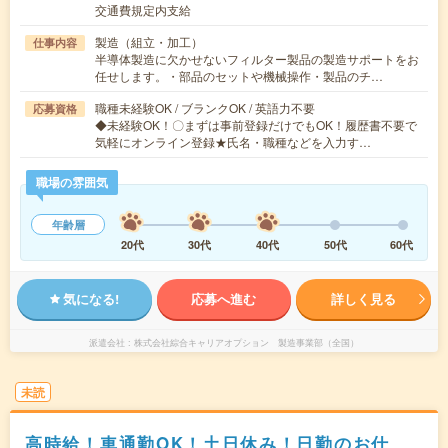
交通費規定内支給
製造（組立・加工）
仕事内容
半導体製造に欠かせないフィルター製品の製造サポートをお
任せします。・部品のセットや機械操作・製品のチ…
職種未経験OK / ブランクOK / 英語力不要
応募資格
◆未経験OK！〇まずは事前登録だけでもOK！履歴書不要で
気軽にオンライン登録★氏名・職種などを入力す…
職場の雰囲気
年齢層
20代
30代
40代
50代
60代
気になる!
応募へ進む
詳しく見る
派遣会社
株式会社綜合キャリアオプション 製造事業部（全国）
未読
高時給！車通勤OK！土日休み！日勤のお仕