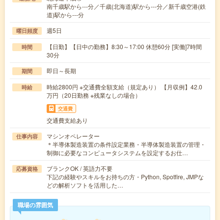
南千歳駅から---分／千歳(北海道)駅から---分／新千歳空港(鉄
道)駅から---分
週5日
曜日頻度
【日勤】【日中の勤務】8:30～17:00 休憩60分 [実働]7時間
時間
30分
即日～長期
期間
時給2800円 ※交通費全額支給（規定あり） 【月収例】42.0
時給
万円（20日勤務 ※残業なしの場合）
交通費
交通費支給あり
マシンオペレーター
仕事内容
＊半導体製造装置の条件設定業務・半導体製造装置の管理・
制御に必要なコンピュータシステムを設定するお仕…
ブランクOK / 英語力不要
応募資格
下記の経験やスキルをお持ちの方・Python, Spotfire, JMPな
どの解析ソフトを活用した…
職場の雰囲気