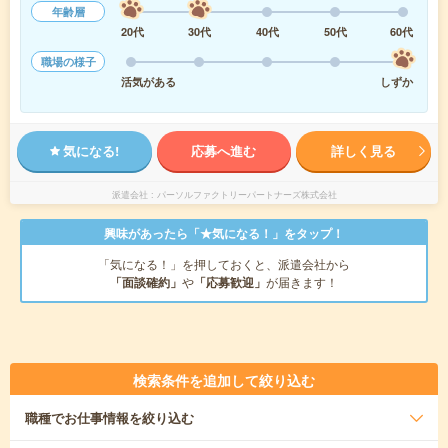
年齢層
20代
30代
40代
50代
60代
職場の様子
活気がある
しずか
気になる!
応募へ進む
詳しく見る
派遣会社
パーソルファクトリーパートナーズ株式会社
興味があったら「★気になる！」をタップ！
「気になる！」を押しておくと、派遣会社から
「面談確約」
や
「応募歓迎」
が届きます！
検索条件を追加して絞り込む
職種
でお仕事情報を絞り込む