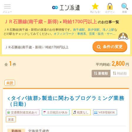
メニュー
気になる!
ログイン
検索
ＪＲ石勝線(南千歳－新得)
×
時給1700円以上
のお仕事一覧
ＪＲ石勝線(南千歳－新得)の派遣のお仕事情報です。
南千歳駅
、
新夕張駅
、
滝ノ上駅
な
どの駅をチェックしてみてください。
オフィスワーク・事務系
、
営業・販売・サービ
ス系
、
クリエイティブ系
などのお仕事を取り揃えています。さらに、
短期
・
単発
など
の期間や、
職種未経験OK
などのこだわり条件で絞り込んでいただけます。
条件の変更
ＪＲ石勝線(南千歳－新得) / 時給1700円以上
1
2,800
全
件
平均時給:
円
時給順
新着順
未読
<タイパ抜群>製造に関わるプログラミング業務
（日勤）
交通費別途支給あり
土日祝日が休み
残業なし
WEB登録OK
派遣
北海道千歳市
勤務地