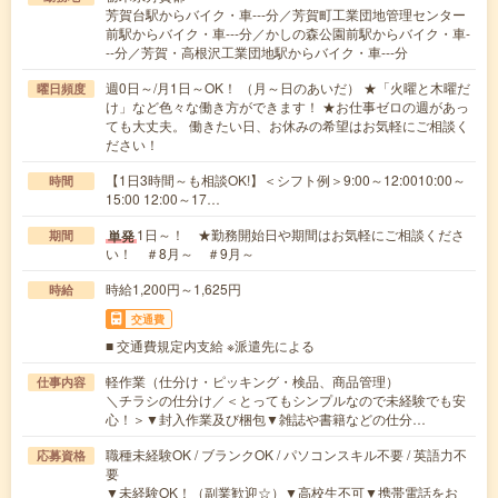
芳賀台駅からバイク・車---分／芳賀町工業団地管理センター
前駅からバイク・車---分／かしの森公園前駅からバイク・車-
--分／芳賀・高根沢工業団地駅からバイク・車---分
週0日～/月1日～OK！ （月～日のあいだ） ★「火曜と木曜だ
曜日頻度
け」など色々な働き方ができます！ ★お仕事ゼロの週があっ
ても大丈夫。 働きたい日、お休みの希望はお気軽にご相談く
ださい！
【1日3時間～も相談OK!】＜シフト例＞9:00～12:0010:00～
時間
15:00 12:00～17…
1日～！ ★勤務開始日や期間はお気軽にご相談くださ
単発
期間
い！ ＃8月～ ＃9月～
時給1,200円～1,625円
時給
交通費
■ 交通費規定内支給 ※派遣先による
軽作業（仕分け・ピッキング・検品、商品管理）
仕事内容
＼チラシの仕分け／＜とってもシンプルなので未経験でも安
心！＞▼封入作業及び梱包▼雑誌や書籍などの仕分…
職種未経験OK / ブランクOK / パソコンスキル不要 / 英語力不
応募資格
要
▼未経験OK！（副業歓迎☆）▼高校生不可▼携帯電話をお