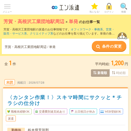
メニュー
気になる!
ログイン
検索
芳賀・高根沢工業団地駅周辺
×
単発
のお仕事一覧
芳賀・高根沢工業団地駅の派遣のお仕事情報です。
オフィスワーク・事務系
、
営業・
販売・サービス系
、
クリエイティブ系
などのお仕事を取り揃えています。単発の条件
の他に、
交通費別途支給あり
、
職種未経験OK
、
友だちと一緒の応募OK
などでもお探
し頂けます。
条件の変更
芳賀・高根沢工業団地駅周辺 / 単発
1
1,200
全
件
平均時給:
円
時給順
新着順
未読
掲載日
2026/07/28
〈カンタン作業！〉スキマ時間にサクッと＊チ
ラシの仕分け
職種未経験OK
交通費別途支給あり
土日祝日が休み
WEB登録OK
派遣
栃木県芳賀郡
勤務地