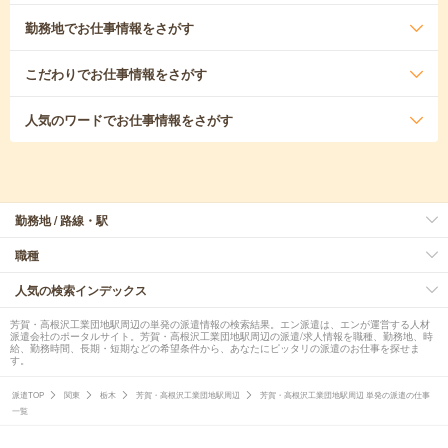
勤務地
でお仕事情報をさがす
こだわり
でお仕事情報をさがす
人気のワード
でお仕事情報をさがす
勤務地 / 路線・駅
職種
人気の検索インデックス
芳賀・高根沢工業団地駅周辺の単発の派遣情報の検索結果。エン派遣は、エンが運営する人材
派遣会社のポータルサイト。芳賀・高根沢工業団地駅周辺の派遣/求人情報を職種、勤務地、時
給、勤務時間、長期・短期などの希望条件から、あなたにピッタリの派遣のお仕事を探せま
す。
派遣TOP
関東
栃木
芳賀・高根沢工業団地駅周辺
芳賀・高根沢工業団地駅周辺 単発の派遣の仕事
一覧