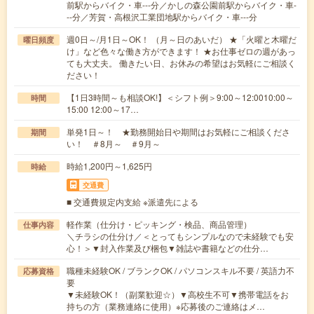
前駅からバイク・車---分／かしの森公園前駅からバイク・車-
--分／芳賀・高根沢工業団地駅からバイク・車---分
週0日～/月1日～OK！ （月～日のあいだ） ★「火曜と木曜だ
曜日頻度
け」など色々な働き方ができます！ ★お仕事ゼロの週があっ
ても大丈夫。 働きたい日、お休みの希望はお気軽にご相談く
ださい！
【1日3時間～も相談OK!】＜シフト例＞9:00～12:0010:00～
時間
15:00 12:00～17…
単発1日～！ ★勤務開始日や期間はお気軽にご相談くださ
期間
い！ ＃8月～ ＃9月～
時給1,200円～1,625円
時給
交通費
■ 交通費規定内支給 ※派遣先による
軽作業（仕分け・ピッキング・検品、商品管理）
仕事内容
＼チラシの仕分け／＜とってもシンプルなので未経験でも安
心！＞▼封入作業及び梱包▼雑誌や書籍などの仕分…
職種未経験OK / ブランクOK / パソコンスキル不要 / 英語力不
応募資格
要
▼未経験OK！（副業歓迎☆）▼高校生不可▼携帯電話をお
持ちの方（業務連絡に使用）※応募後のご連絡はメ…