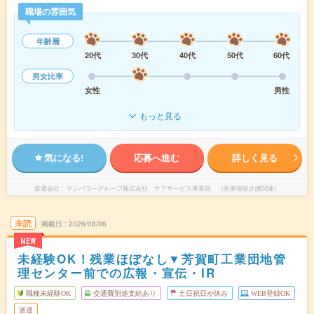
職場の雰囲気
年齢層
20代
30代
40代
50代
60代
男女比率
女性
男性
もっと見る
気になる!
応募へ進む
詳しく見る
派遣会社
マンパワーグループ株式会社 ケアサービス事業部 （医療福祉介護関連）
未読
掲載日
2026/08/06
NEW
未経験OK！残業ほぼなし▼芳賀町工業団地管
理センター前での広報・宣伝・IR
職種未経験OK
交通費別途支給あり
土日祝日が休み
WEB登録OK
派遣