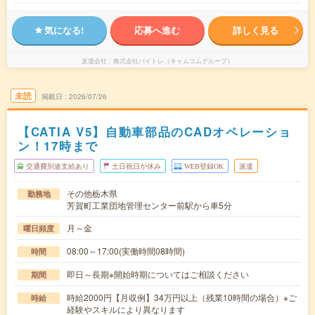
気になる!
応募へ進む
詳しく見る
派遣会社
株式会社バイトレ（キャムコムグループ）
未読
掲載日
2026/07/26
【CATIA V5】自動車部品のCADオペレーショ
ン！17時まで
交通費別途支給あり
土日祝日が休み
WEB登録OK
派遣
その他栃木県
勤務地
芳賀町工業団地管理センター前駅から車5分
月～金
曜日頻度
08:00～17:00(実働時間08時間)
時間
即日～長期※開始時期についてはご相談ください
期間
時給2000円【月収例】34万円以上（残業10時間の場合）※ご
時給
経験やスキルにより異なります