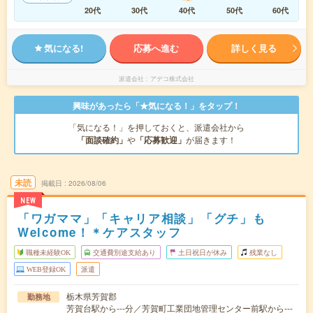
20代
30代
40代
50代
60代
気になる!
応募へ進む
詳しく見る
派遣会社
アデコ株式会社
興味があったら「★気になる！」をタップ！
「気になる！」を押しておくと、派遣会社から
「面談確約」
や
「応募歓迎」
が届きます！
未読
掲載日
2026/08/06
NEW
「ワガママ」「キャリア相談」「グチ」も
Welcome！＊ケアスタッフ
職種未経験OK
交通費別途支給あり
土日祝日が休み
残業なし
WEB登録OK
派遣
栃木県芳賀郡
勤務地
芳賀台駅から---分／芳賀町工業団地管理センター前駅から---