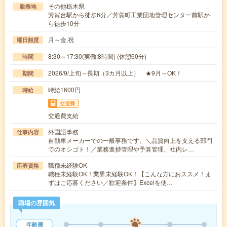
その他栃木県
勤務地
芳賀台駅から徒歩6分／芳賀町工業団地管理センター前駅か
ら徒歩10分
月～金,祝
曜日頻度
8:30～17:30(実働:8時間) (休憩60分)
時間
2026/9/上旬～長期（3カ月以上） ★9月～OK！
期間
時給1600円
時給
交通費
交通費支給
外国語事務
仕事内容
自動車メーカーでの一般事務です。＼品質向上を支える部門
でのオシゴト！／業務進捗管理や予算管理、社内レ…
職種未経験OK
応募資格
職種未経験OK！業界未経験OK！【こんな方におススメ！ま
ずはご応募ください／歓迎条件】Excelを使…
職場の雰囲気
年齢層