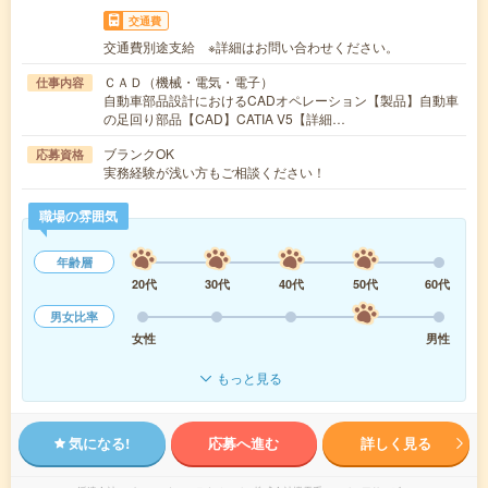
交通費
交通費別途支給 ※詳細はお問い合わせください。
ＣＡＤ（機械・電気・電子）
仕事内容
自動車部品設計におけるCADオペレーション【製品】自動車
の足回り部品【CAD】CATIA V5【詳細…
ブランクOK
応募資格
実務経験が浅い方もご相談ください！
職場の雰囲気
年齢層
20代
30代
40代
50代
60代
男女比率
女性
男性
もっと見る
気になる!
応募へ進む
詳しく見る