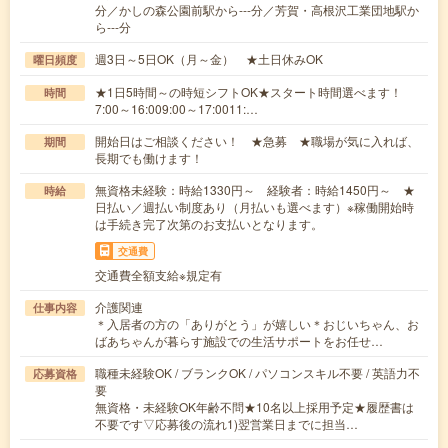
分／かしの森公園前駅から---分／芳賀・高根沢工業団地駅か
ら---分
週3日～5日OK（月～金） ★土日休みOK
曜日頻度
★1日5時間～の時短シフトOK★スタート時間選べます！
時間
7:00～16:009:00～17:0011:…
開始日はご相談ください！ ★急募 ★職場が気に入れば、
期間
長期でも働けます！
無資格未経験：時給1330円～ 経験者：時給1450円～ ★
時給
日払い／週払い制度あり（月払いも選べます）※稼働開始時
は手続き完了次第のお支払いとなります。
交通費
交通費全額支給※規定有
介護関連
仕事内容
＊入居者の方の「ありがとう」が嬉しい＊おじいちゃん、お
ばあちゃんが暮らす施設での生活サポートをお任せ…
職種未経験OK / ブランクOK / パソコンスキル不要 / 英語力不
応募資格
要
無資格・未経験OK年齢不問★10名以上採用予定★履歴書は
不要です▽応募後の流れ1)翌営業日までに担当…