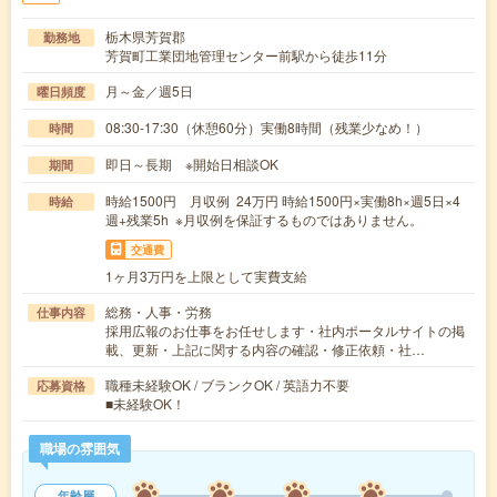
栃木県芳賀郡
勤務地
芳賀町工業団地管理センター前駅から徒歩11分
月～金／週5日
曜日頻度
08:30-17:30（休憩60分）実働8時間（残業少なめ！）
時間
即日～長期 ※開始日相談OK
期間
時給1500円 月収例 24万円 時給1500円×実働8h×週5日×4
時給
週+残業5h ※月収例を保証するものではありません。
交通費
1ヶ月3万円を上限として実費支給
総務・人事・労務
仕事内容
採用広報のお仕事をお任せします・社内ポータルサイトの掲
載、更新・上記に関する内容の確認・修正依頼・社…
職種未経験OK / ブランクOK / 英語力不要
応募資格
■未経験OK！
職場の雰囲気
年齢層