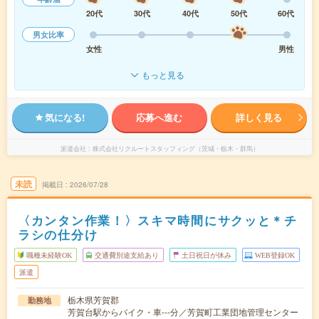
20代
30代
40代
50代
60代
男女比率
女性
男性
もっと見る
気になる!
応募へ進む
詳しく見る
派遣会社
株式会社リクルートスタッフィング（茨城・栃木・群馬）
未読
掲載日
2026/07/28
〈カンタン作業！〉スキマ時間にサクッと＊チ
ラシの仕分け
職種未経験OK
交通費別途支給あり
土日祝日が休み
WEB登録OK
派遣
栃木県芳賀郡
勤務地
芳賀台駅からバイク・車---分／芳賀町工業団地管理センター