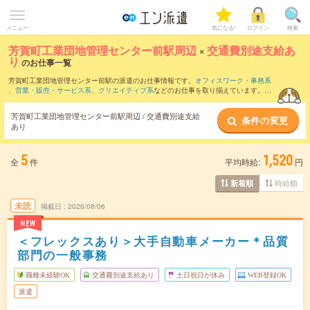
メニュー
気になる!
ログイン
検索
芳賀町工業団地管理センター前駅周辺
×
交通費別途支給あ
り
のお仕事一覧
芳賀町工業団地管理センター前駅の派遣のお仕事情報です。
オフィスワーク・事務系
、
営業・販売・サービス系
、
クリエイティブ系
などのお仕事を取り揃えています。交
通費別途支給ありの条件の他に、
職種未経験OK
、
友だちと一緒の応募OK
、
残業なし
などのこだわり条件も取り揃えています。
芳賀町工業団地管理センター前駅周辺 / 交通費別途支給
条件の変更
あり
5
1,520
全
件
平均時給:
円
時給順
新着順
未読
掲載日
2026/08/06
NEW
＜フレックスあり＞大手自動車メーカー＊品質
部門の一般事務
職種未経験OK
交通費別途支給あり
土日祝日が休み
WEB登録OK
派遣